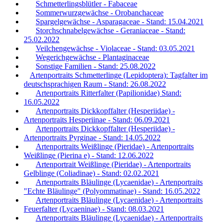
Schmetterlingsblütler - Fabaceae
Sommerwurzgewächse - Orobanchaceae
Spargelgewächse - Asparagaceae - Stand: 15.04.2021
Storchschnabelgewächse - Geraniaceae - Stand:
25.02.2022
Veilchengewächse - Violaceae - Stand: 03.05.2021
Wegerichgewächse - Plantaginaceae
Sonstige Familien - Stand: 25.08.2022
Artenportraits Schmetterlinge (Lepidoptera): Tagfalter im
deutschsprachigen Raum - Stand: 26.08.2022
Artenportraits Ritterfalter (Papilionidae) Stand:
16.05.2022
Artenportraits Dickkopffalter (Hesperiidae) -
Artenportraits Hesperiinae - Stand: 06.09.2021
Artenportraits Dickkopffalter (Hesperiidae) -
Artenportraits Pyrginae - Stand: 14.05.2022
Artenportraits Weißlinge (Pieridae) - Artenportraits
Weißlinge (Pierina e) - Stand: 12.06.2022
Artenportrait Weißlinge (Pieridae) - Artenportraits
Gelblinge (Coliadinae) - Stand: 02.02.2021
Artenportraits Bläulinge (Lycaenidae) - Artenportraits
"Echte Bläulinge" (Polyommatinae) - Stand: 16.05.2022
Artenportraits Bläulinge (Lycaenidae) - Artenportraits
Feuerfalter (Lycaeninae) - Stand: 08.03.2021
Artenportraits Bläulinge (Lycaenidae) - Artenportraits