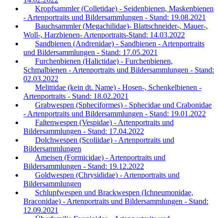
Kropfsammler (Colletidae) - Seidenbienen, Maskenbienen
- Artenportraits und Bildersammlungen - Stand: 19.08.2021
Bauchsammler (Megachilidae)- Blattschneider-, Mauer-,
Woll-, Harzbienen- Artenportraits-Stand: 14.03.2022
Sandbienen (Andrenidae) - Sandbienen - Artenportraits
und Bildersammlungen - Stand: 17.05.2021
Furchenbienen (Halictidae) - Furchenbienen,
Schmalbienen - Artenportraits und Bildersammlungen - Stand:
02.03.2022
Melittidae (kein dt. Name) - Hosen-, Schenkelbienen -
Artenportraits - Stand: 18.02.2021
Grabwespen (Spheciformes) - Sphecidae und Crabonidae
- Artenportraits und Bildersammlungen - Stand: 19.01.2022
Faltenwespen (Vespidae) - Artenportraits und
Bildersammlungen - Stand: 17.04.2022
Dolchwespen (Scoliidae) - Artenportraits und
Bildersammlungen
Ameisen (Formicidae) - Artenportraits und
Bildersammlungen - Stand: 19.12.2022
Goldwespen (Chrysididae) - Artenportraits und
Bildersammlungen
Schlupfwespen und Brackwespen (Ichneumonidae,
Braconidae) - Artenportraits und Bildersammlungen - Stand:
12.09.2021