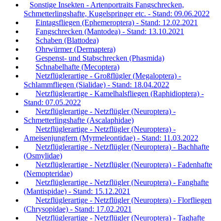
Sonstige Insekten - Artenportraits Fangschrecken,
Schmetterlingshafte, Kugelspringer etc. - Stand: 09.06.2022
Eintagsfliegen (Ephemeroptera) - Stand: 12.02.2021
Fangschrecken (Mantodea) - Stand: 13.10.2021
Schaben (Blattodea)
Ohrwürmer (Dermaptera)
Gespenst- und Stabschrecken (Phasmida)
Schnabelhafte (Mecoptera)
Netzflüglerartige - Großflügler (Megaloptera) -
Schlammfliegen (Sialidae) - Stand: 18.04.2022
Netzflüglerartige - Kamelhalsfliegen (Raphidioptera) -
Stand: 07.05.2022
Netzflüglerartige - Netzflügler (Neuroptera) -
Schmetterlingshafte (Ascalaphidae)
Netzflüglerartige - Netzflügler (Neuroptera) -
Ameisenjungfern (Myrmeleontidae) - Stand: 11.03.2022
Netzflüglerartige - Netzflügler (Neuroptera) - Bachhafte
(Osmylidae)
Netzflüglerartige - Netzflügler (Neuroptera) - Fadenhafte
(Nemopteridae)
Netzflüglerartige - Netzflügler (Neuroptera) - Fanghafte
(Mantispidae) - Stand: 15.12.2021
Netzflüglerartige - Netzflügler (Neuroptera) - Florfliegen
(Chrysopidae) - Stand: 17.02.2021
Netzflüglerartige - Netzflügler (Neuroptera) - Taghafte