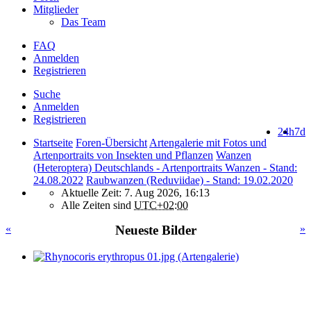
Mitglieder
Das Team
FAQ
Anmelden
Registrieren
Suche
Anmelden
Registrieren
24h
7d
Startseite
Foren-Übersicht
Artengalerie mit Fotos und
Artenportraits von Insekten und Pflanzen
Wanzen
(Heteroptera) Deutschlands - Artenportraits Wanzen - Stand:
24.08.2022
Raubwanzen (Reduviidae) - Stand: 19.02.2020
Aktuelle Zeit: 7. Aug 2026, 16:13
Alle Zeiten sind
UTC+02:00
«
Neueste Bilder
»