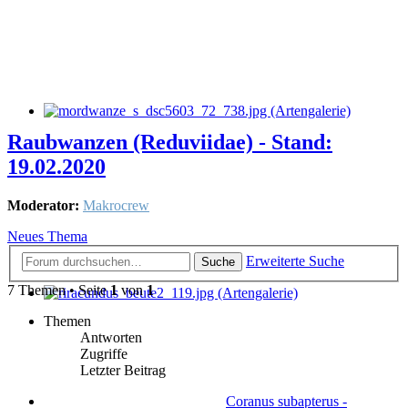
Raubwanzen (Reduviidae) - Stand:
19.02.2020
Moderator:
Makrocrew
Neues Thema
Erweiterte Suche
Suche
7 Themen • Seite
1
von
1
Themen
Antworten
Zugriffe
Letzter Beitrag
Coranus subapterus -