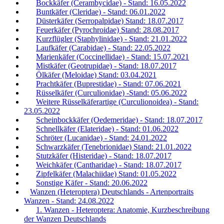
Bockkäfer (Cerambycidae) - Stand: 16.05.2022
Buntkäfer (Cleridae) - Stand: 06.01.2022
Düsterkäfer (Serropalpidae) Stand: 18.07.2017
Feuerkäfer (Pyrochroidae) Stand: 28.08.2017
Kurzflügler (Staphylinidae) - Stand: 21.01.2022
Laufkäfer (Carabidae) - Stand: 22.05.2022
Marienkäfer (Coccinellidae) - Stand: 15.07.2021
Mistkäfer (Geotrupidae) - Stand: 18.07.2017
Ölkäfer (Meloidae) Stand: 03.04.2021
Prachtkäfer (Buprestidae) - Stand: 07.06.2021
Rüsselkäfer (Curculionidae) -Stand: 05.06.2022
Weitere Rüsselkäferartige (Curculionoidea) - Stand:
23.05.2022
Scheinbockkäfer (Oedemeridae) - Stand: 18.07.2017
Schnellkäfer (Elateridae) - Stand: 01.06.2022
Schröter (Lucanidae) - Stand: 24.01.2022
Schwarzkäfer (Tenebrionidae) Stand: 21.01.2022
Stutzkäfer (Histeridae) - Stand: 18.07.2017
Weichkäfer (Cantharidae) - Stand: 18.07.2017
Zipfelkäfer (Malachiidae) Stand: 01.05.2022
Sonstige Käfer - Stand: 20.06.2022
Wanzen (Heteroptera) Deutschlands - Artenportraits
Wanzen - Stand: 24.08.2022
1. Wanzen - Heteroptera: Anatomie, Kurzbeschreibung
der Wanzen Deutschlands