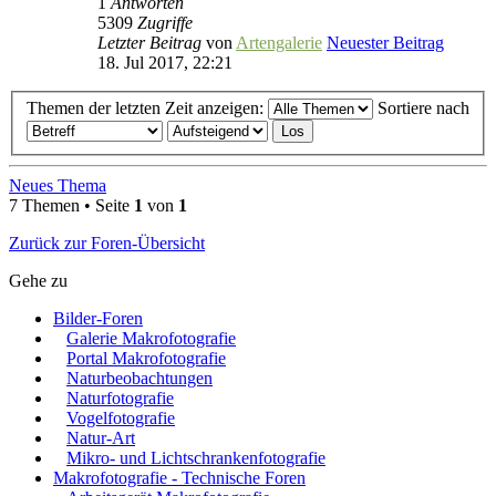
1
Antworten
5309
Zugriffe
Letzter Beitrag
von
Artengalerie
Neuester Beitrag
18. Jul 2017, 22:21
Themen der letzten Zeit anzeigen:
Sortiere nach
Neues Thema
7 Themen • Seite
1
von
1
Zurück zur Foren-Übersicht
Gehe zu
Bilder-Foren
Galerie Makrofotografie
Portal Makrofotografie
Naturbeobachtungen
Naturfotografie
Vogelfotografie
Natur-Art
Mikro- und Lichtschrankenfotografie
Makrofotografie - Technische Foren