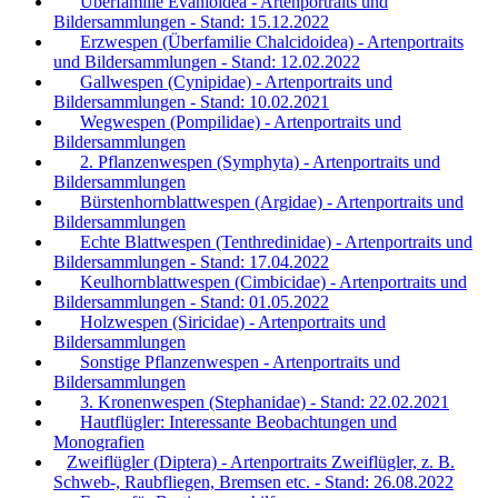
Überfamilie Evanioidea - Artenportraits und
Bildersammlungen - Stand: 15.12.2022
Erzwespen (Überfamilie Chalcidoidea) - Artenportraits
und Bildersammlungen - Stand: 12.02.2022
Gallwespen (Cynipidae) - Artenportraits und
Bildersammlungen - Stand: 10.02.2021
Wegwespen (Pompilidae) - Artenportraits und
Bildersammlungen
2. Pflanzenwespen (Symphyta) - Artenportraits und
Bildersammlungen
Bürstenhornblattwespen (Argidae) - Artenportraits und
Bildersammlungen
Echte Blattwespen (Tenthredinidae) - Artenportraits und
Bildersammlungen - Stand: 17.04.2022
Keulhornblattwespen (Cimbicidae) - Artenportraits und
Bildersammlungen - Stand: 01.05.2022
Holzwespen (Siricidae) - Artenportraits und
Bildersammlungen
Sonstige Pflanzenwespen - Artenportraits und
Bildersammlungen
3. Kronenwespen (Stephanidae) - Stand: 22.02.2021
Hautflügler: Interessante Beobachtungen und
Monografien
Zweiflügler (Diptera) - Artenportraits Zweiflügler, z. B.
Schweb-, Raubfliegen, Bremsen etc. - Stand: 26.08.2022