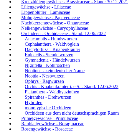
Kreuzblütengewächse - Brassicaceae - Stand: 30.12.2021
Liliengewächse - Liliaceae
Lippenblütler - Lamiaceae
Mohngewächse - Papaveraceae
Nachtkerzengewächse - Onagraceae
Nelkengewächse - Caryophyllaceae
Orchideen - Orchidaceae - Stand: 12.06.2022
Anacamptis - Hundswurzen
Cephalanthera - Waldvöglein
Dactylorhiza - Knabenkräuter
Epipactis - Stendelwurzen
Gymnadenia - Händelwurzen
Nigritella - Kohlröschen
Neotinea - kein deutscher Name
Neottia - Nestwurzen
Ophrys - Ragwurzen
Orchis - Knabenkräuter i. e.S. - Stand: 12.06.2022
Platanthera - Waldhyazinthen
Spiranthes - Drehwurzen
Hybriden
monotypische Orchideen
Orchideen aus dem nicht deutschsprachigen Raum
Primelgewächse - Primulaceae
Raublattgewächse - Boraginaceae
Rosengewächse - Rosaceae