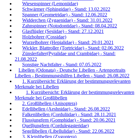
Wiesenspinner (Lemoniidae)
Schwärmer (Sphingidae) - Stand: 13.02.2022
Spanner (Geometridae) - Stand: 12.06.2022
Widderchen (Zygaenidae) - Stand: 31.01.2022
Zahnspinner (Notodontidae) - Stand: 08.04.2022
Glasflügler (Sesiidae) - Stand: 27.12.2021
Holzbohrer (Cossidae)
Wurzelbohrer (Hepialidae) - Stand: 29.01.2021
Wickler, Blattroller (Tortricidae) - Stand: 02.06.2022
Zünslerfalter(Pyralidae und Crambidae) - Stand:
21.08.2022
Sonstige Nachtfalter - Stand: 07.05.2022
Libellen (Odonata) - Deutsche Libellen - Artenportraits
Libellen - Bestimmungshilfen Libellen - Stand: 26.08.2022
1. Kurzübersicht: Erklärung der bestimmungsrelevanten
Merkmale bei Libellen
1. Kurzübersicht: Erklärung der bestimmungsrelevanten
Merkmale bei Großlibellen
2. Großlibellen (Anisoptera)
Edellibellen (Aeshnidae) - Stand: 26.08.2022
Falkenlibellen (Corduliidae) - Stand: 28.11.2021
Flussjungfern (Gomphidae) - Stand: 20.06.2021
Quelljungfern (Cordulegasteridae)
Segellibellen (Libellulidae) - Stand: 22.06.2022
3. Kleinlibellen (Zygoptera)