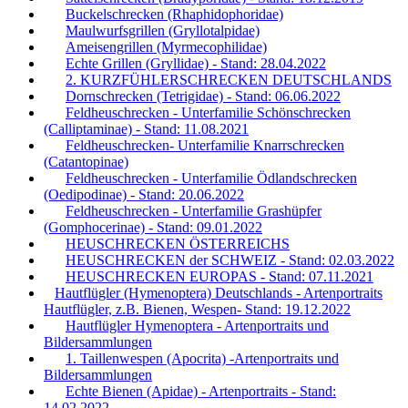
Buckelschrecken (Rhaphidophoridae)
Maulwurfsgrillen (Gryllotalpidae)
Ameisengrillen (Myrmecophilidae)
Echte Grillen (Gryllidae) - Stand: 28.04.2022
2. KURZFÜHLERSCHRECKEN DEUTSCHLANDS
Dornschrecken (Tetrigidae) - Stand: 06.06.2022
Feldheuschrecken - Unterfamilie Schönschrecken
(Calliptaminae) - Stand: 11.08.2021
Feldheuschrecken- Unterfamilie Knarrschrecken
(Catantopinae)
Feldheuschrecken - Unterfamilie Ödlandschrecken
(Oedipodinae) - Stand: 20.06.2022
Feldheuschrecken - Unterfamilie Grashüpfer
(Gomphocerinae) - Stand: 09.01.2022
HEUSCHRECKEN ÖSTERREICHS
HEUSCHRECKEN der SCHWEIZ - Stand: 02.03.2022
HEUSCHRECKEN EUROPAS - Stand: 07.11.2021
Hautflügler (Hymenoptera) Deutschlands - Artenportraits
Hautflügler, z.B. Bienen, Wespen- Stand: 19.12.2022
Hautflügler Hymenoptera - Artenportraits und
Bildersammlungen
1. Taillenwespen (Apocrita) -Artenportraits und
Bildersammlungen
Echte Bienen (Apidae) - Artenportraits - Stand:
14.02.2022