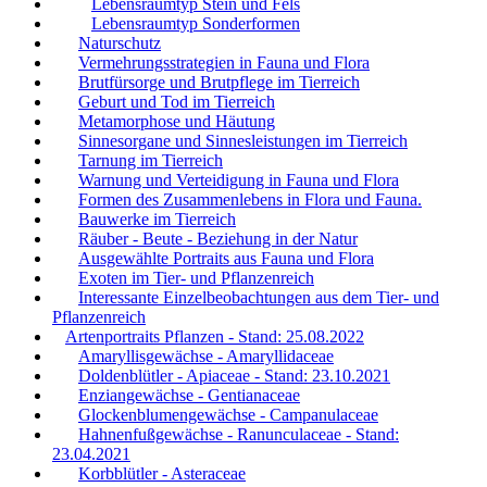
Lebensraumtyp Stein und Fels
Lebensraumtyp Sonderformen
Naturschutz
Vermehrungsstrategien in Fauna und Flora
Brutfürsorge und Brutpflege im Tierreich
Geburt und Tod im Tierreich
Metamorphose und Häutung
Sinnesorgane und Sinnesleistungen im Tierreich
Tarnung im Tierreich
Warnung und Verteidigung in Fauna und Flora
Formen des Zusammenlebens in Flora und Fauna.
Bauwerke im Tierreich
Räuber - Beute - Beziehung in der Natur
Ausgewählte Portraits aus Fauna und Flora
Exoten im Tier- und Pflanzenreich
Interessante Einzelbeobachtungen aus dem Tier- und
Pflanzenreich
Artenportraits Pflanzen - Stand: 25.08.2022
Amaryllisgewächse - Amaryllidaceae
Doldenblütler - Apiaceae - Stand: 23.10.2021
Enziangewächse - Gentianaceae
Glockenblumengewächse - Campanulaceae
Hahnenfußgewächse - Ranunculaceae - Stand:
23.04.2021
Korbblütler - Asteraceae