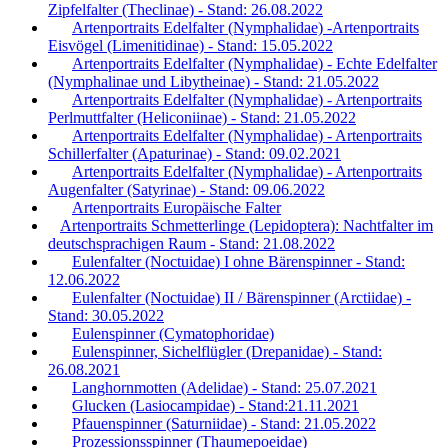
Zipfelfalter (Theclinae) - Stand: 26.08.2022
Artenportraits Edelfalter (Nymphalidae) -Artenportraits
Eisvögel (Limenitidinae) - Stand: 15.05.2022
Artenportraits Edelfalter (Nymphalidae) - Echte Edelfalter
(Nymphalinae und Libytheinae) - Stand: 21.05.2022
Artenportraits Edelfalter (Nymphalidae) - Artenportraits
Perlmuttfalter (Heliconiinae) - Stand: 21.05.2022
Artenportraits Edelfalter (Nymphalidae) - Artenportraits
Schillerfalter (Apaturinae) - Stand: 09.02.2021
Artenportraits Edelfalter (Nymphalidae) - Artenportraits
Augenfalter (Satyrinae) - Stand: 09.06.2022
Artenportraits Europäische Falter
Artenportraits Schmetterlinge (Lepidoptera): Nachtfalter im
deutschsprachigen Raum - Stand: 21.08.2022
Eulenfalter (Noctuidae) I ohne Bärenspinner - Stand:
12.06.2022
Eulenfalter (Noctuidae) II / Bärenspinner (Arctiidae) -
Stand: 30.05.2022
Eulenspinner (Cymatophoridae)
Eulenspinner, Sichelflügler (Drepanidae) - Stand:
26.08.2021
Langhornmotten (Adelidae) - Stand: 25.07.2021
Glucken (Lasiocampidae) - Stand:21.11.2021
Pfauenspinner (Saturniidae) - Stand: 21.05.2022
Prozessionsspinner (Thaumepoeidae)