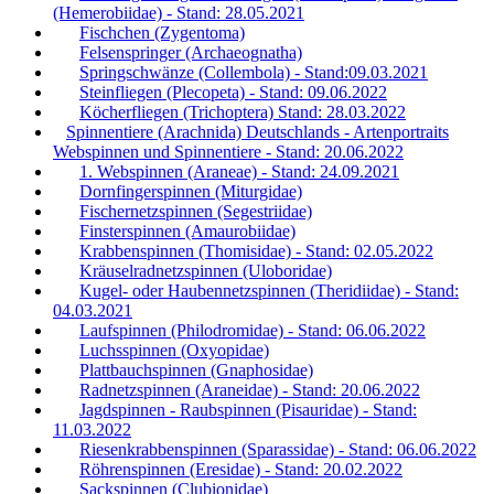
(Hemerobiidae) - Stand: 28.05.2021
Fischchen (Zygentoma)
Felsenspringer (Archaeognatha)
Springschwänze (Collembola) - Stand:09.03.2021
Steinfliegen (Plecopeta) - Stand: 09.06.2022
Köcherfliegen (Trichoptera) Stand: 28.03.2022
Spinnentiere (Arachnida) Deutschlands - Artenportraits
Webspinnen und Spinnentiere - Stand: 20.06.2022
1. Webspinnen (Araneae) - Stand: 24.09.2021
Dornfingerspinnen (Miturgidae)
Fischernetzspinnen (Segestriidae)
Finsterspinnen (Amaurobiidae)
Krabbenspinnen (Thomisidae) - Stand: 02.05.2022
Kräuselradnetzspinnen (Uloboridae)
Kugel- oder Haubennetzspinnen (Theridiidae) - Stand:
04.03.2021
Laufspinnen (Philodromidae) - Stand: 06.06.2022
Luchsspinnen (Oxyopidae)
Plattbauchspinnen (Gnaphosidae)
Radnetzspinnen (Araneidae) - Stand: 20.06.2022
Jagdspinnen - Raubspinnen (Pisauridae) - Stand:
11.03.2022
Riesenkrabbenspinnen (Sparassidae) - Stand: 06.06.2022
Röhrenspinnen (Eresidae) - Stand: 20.02.2022
Sackspinnen (Clubionidae)