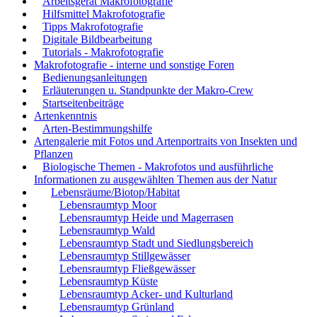
Arbeitsgerät Makrofotografie
Hilfsmittel Makrofotografie
Tipps Makrofotografie
Digitale Bildbearbeitung
Tutorials - Makrofotografie
Makrofotografie - interne und sonstige Foren
Bedienungsanleitungen
Erläuterungen u. Standpunkte der Makro-Crew
Startseitenbeiträge
Artenkenntnis
Arten-Bestimmungshilfe
Artengalerie mit Fotos und Artenportraits von Insekten und
Pflanzen
Biologische Themen - Makrofotos und ausführliche
Informationen zu ausgewählten Themen aus der Natur
Lebensräume/Biotop/Habitat
Lebensraumtyp Moor
Lebensraumtyp Heide und Magerrasen
Lebensraumtyp Wald
Lebensraumtyp Stadt und Siedlungsbereich
Lebensraumtyp Stillgewässer
Lebensraumtyp Fließgewässer
Lebensraumtyp Küste
Lebensraumtyp Acker- und Kulturland
Lebensraumtyp Grünland