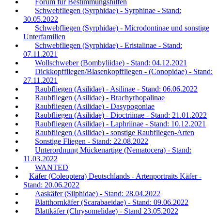
Forum für Bestimmungshilfen
Schwebfliegen (Syrphidae) - Syrphinae - Stand:
30.05.2022
Schwebfliegen (Syrphidae) - Microdontinae und sonstige
Unterfamilien
Schwebfliegen (Syrphidae) - Eristalinae - Stand:
07.11.2021
Wollschweber (Bombyliidae) - Stand: 04.12.2021
Dickkopffliegen/Blasenkopffliegen - (Conopidae) - Stand:
27.11.2021
Raubfliegen (Asilidae) - Asilinae - Stand: 06.06.2022
Raubfliegen (Asilidae) - Brachyrhopalinae
Raubfliegen (Asilidae) - Dasypogoniae
Raubfliegen (Asilidae) - Dioctriinae - Stand: 21.01.2022
Raubfliegen (Asilidae) - Laphriinae - Stand: 10.12.2021
Raubfliegen (Asilidae) - sonstige Raubfliegen-Arten
Sonstige Fliegen - Stand: 22.08.2022
Unterordnung Mückenartige (Nematocera) - Stand:
11.03.2022
WANTED
Käfer (Coleoptera) Deutschlands - Artenportraits Käfer -
Stand: 20.06.2022
Aaskäfer (Silphidae) - Stand: 28.04.2022
Blatthornkäfer (Scarabaeidae) - Stand: 09.06.2022
Blattkäfer (Chrysomelidae) - Stand 23.05.2022