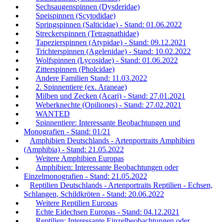
Sechsaugenspinnen (Dysderidae)
Speispinnen (Scytodidae)
Springspinnen (Salticidae) - Stand: 01.06.2022
Streckerspinnen (Tetragnathidae)
Tapezierspinnen (Atypidae) - Stand: 09.12.2021
Trichterspinnen (Agelenidae) - Stand: 10.02.2022
Wolfspinnen (Lycosidae) - Stand: 01.06.2022
Zitterspinnen (Pholcidae)
Andere Familien Stand: 11.03.2022
2. Spinnentiere (ex. Araneae)
Milben und Zecken (Acari) - Stand: 27.01.2021
Weberknechte (Opiliones) - Stand: 27.02.2021
WANTED
Spinnentiere: Interessante Beobachtungen und
Monografien - Stand: 01/21
Amphibien Deutschlands - Artenportraits Amphibien
(Amphibia) - Stand: 21.05.2022
Weitere Amphibien Europas
Amphibien: Interessante Beobachtungen oder
Einzelmonografien - Stand: 21.05.2022
Reptilien Deutschlands - Artenportraits Reptilien - Echsen,
Schlangen, Schildkröten - Stand: 20.06.2022
Weitere Reptilien Europas
Echte Eidechsen Europas - Stand: 04.12.2021
Reptilien: Interessante Einzelbeobachtungen oder