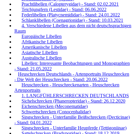
Prachtlibellen (Calopterygidae) - Stand: 02.02.2021
Teichjungfern (Lestidae) - Stand: 06.06.2022
Federlibellen (Platycnemididae) - Stand: 24.01.2022
Schlanklibellen (Coenagrionidae) - Stand: 10.03.2021
4. Verschiedene Libellen aus dem nicht deutschsprachigen
Raum
Europäische Libellen
Afrikanische Libellen
Amerikanische Libellen
Asiatische Libellen
Australische Libellen
Libellen: Interessante Beobachtungen und Monographien
- Stand: 21.05.2022
Heuschrecken Deutschlands - Artenportraits Heuschrecken
- Die Welt der Heuschrecken - Stand: 20.06.2022
Heuschrecken - Heuschreckenarten - Heuschrecken
Artenportraits
1. LANGFÜHLERSCHRECKEN DEUTSCHLANDS
Sichelschrecken (Phaneropteridae) - Stand: 26.12.2020
Eichenschrecken (Meconematidae)
Schwertschrecken (Conocephalidae)
Singschrecken - Unterfamilie Beißschrecken (Decticinae)
- Stand: 04.01.2022
Singschrecken - Unterfamilie Heupferde (Tettigoniinae)
Sattelschrecken (Bradyporidae) - Stand: 18.12.2019