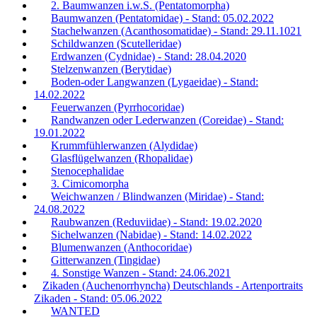
2. Baumwanzen i.w.S. (Pentatomorpha)
Baumwanzen (Pentatomidae) - Stand: 05.02.2022
Stachelwanzen (Acanthosomatidae) - Stand: 29.11.1021
Schildwanzen (Scutelleridae)
Erdwanzen (Cydnidae) - Stand: 28.04.2020
Stelzenwanzen (Berytidae)
Boden-oder Langwanzen (Lygaeidae) - Stand:
14.02.2022
Feuerwanzen (Pyrrhocoridae)
Randwanzen oder Lederwanzen (Coreidae) - Stand:
19.01.2022
Krummfühlerwanzen (Alydidae)
Glasflügelwanzen (Rhopalidae)
Stenocephalidae
3. Cimicomorpha
Weichwanzen / Blindwanzen (Miridae) - Stand:
24.08.2022
Raubwanzen (Reduviidae) - Stand: 19.02.2020
Sichelwanzen (Nabidae) - Stand: 14.02.2022
Blumenwanzen (Anthocoridae)
Gitterwanzen (Tingidae)
4. Sonstige Wanzen - Stand: 24.06.2021
Zikaden (Auchenorrhyncha) Deutschlands - Artenportraits
Zikaden - Stand: 05.06.2022
WANTED