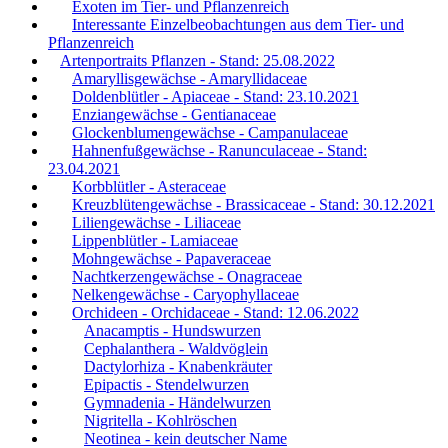
Exoten im Tier- und Pflanzenreich
Interessante Einzelbeobachtungen aus dem Tier- und
Pflanzenreich
Artenportraits Pflanzen - Stand: 25.08.2022
Amaryllisgewächse - Amaryllidaceae
Doldenblütler - Apiaceae - Stand: 23.10.2021
Enziangewächse - Gentianaceae
Glockenblumengewächse - Campanulaceae
Hahnenfußgewächse - Ranunculaceae - Stand:
23.04.2021
Korbblütler - Asteraceae
Kreuzblütengewächse - Brassicaceae - Stand: 30.12.2021
Liliengewächse - Liliaceae
Lippenblütler - Lamiaceae
Mohngewächse - Papaveraceae
Nachtkerzengewächse - Onagraceae
Nelkengewächse - Caryophyllaceae
Orchideen - Orchidaceae - Stand: 12.06.2022
Anacamptis - Hundswurzen
Cephalanthera - Waldvöglein
Dactylorhiza - Knabenkräuter
Epipactis - Stendelwurzen
Gymnadenia - Händelwurzen
Nigritella - Kohlröschen
Neotinea - kein deutscher Name