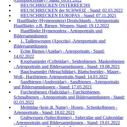
(Gomphocerinae) - Stand: 09.01.2022
HEUSCHRECKEN ÖSTERREICHS
HEUSCHRECKEN der SCHWEIZ - Stand: 02.03.2022
HEUSCHRECKEN EUROPAS - Stand: 07.11.2021
Hautflügler (Hymenoptera) Deutschlands - Artenportraits
Hautflügler, z.B. Bienen, Wespen- Stand: 19.12.2022
Hautflügler Hymenoptera - Artenportraits und
Bildersammlungen
1. Taillenwespen (Apocrita) -Artenportraits und
Bildersammlungen
Echte Bienen (Apidae) - Artenportraits - Stand:
14.02.2022
Kropfsammler (Colletidae) - Seidenbienen, Maskenbienen
- Artenportraits und Bildersammlungen - Stand: 19.08.2021
Bauchsammler (Megachilidae)- Blattschneider-, Mauer-,
Woll-, Harzbienen- Artenportraits-Stand: 14.03.2022
Sandbienen (Andrenidae) - Sandbienen - Artenportraits
und Bildersammlungen - Stand: 17.05.2021
Furchenbienen (Halictidae) - Furchenbienen,
Schmalbienen - Artenportraits und Bildersammlungen - Stand:
02.03.2022
Melittidae (kein dt. Name) - Hosen-, Schenkelbienen -
Artenportraits - Stand: 18.02.2021
Grabwespen (Spheciformes) - Sphecidae und Crabonidae
- Artenportraits und Bildersammlungen - Stand: 19.01.2022