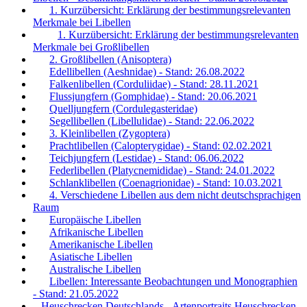
1. Kurzübersicht: Erklärung der bestimmungsrelevanten
Merkmale bei Libellen
1. Kurzübersicht: Erklärung der bestimmungsrelevanten
Merkmale bei Großlibellen
2. Großlibellen (Anisoptera)
Edellibellen (Aeshnidae) - Stand: 26.08.2022
Falkenlibellen (Corduliidae) - Stand: 28.11.2021
Flussjungfern (Gomphidae) - Stand: 20.06.2021
Quelljungfern (Cordulegasteridae)
Segellibellen (Libellulidae) - Stand: 22.06.2022
3. Kleinlibellen (Zygoptera)
Prachtlibellen (Calopterygidae) - Stand: 02.02.2021
Teichjungfern (Lestidae) - Stand: 06.06.2022
Federlibellen (Platycnemididae) - Stand: 24.01.2022
Schlanklibellen (Coenagrionidae) - Stand: 10.03.2021
4. Verschiedene Libellen aus dem nicht deutschsprachigen
Raum
Europäische Libellen
Afrikanische Libellen
Amerikanische Libellen
Asiatische Libellen
Australische Libellen
Libellen: Interessante Beobachtungen und Monographien
- Stand: 21.05.2022
Heuschrecken Deutschlands - Artenportraits Heuschrecken