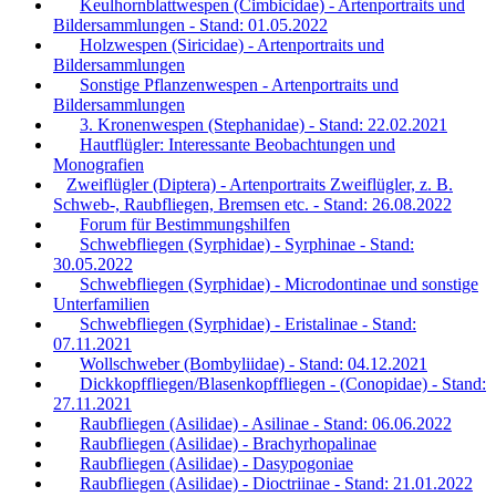
Keulhornblattwespen (Cimbicidae) - Artenportraits und
Bildersammlungen - Stand: 01.05.2022
Holzwespen (Siricidae) - Artenportraits und
Bildersammlungen
Sonstige Pflanzenwespen - Artenportraits und
Bildersammlungen
3. Kronenwespen (Stephanidae) - Stand: 22.02.2021
Hautflügler: Interessante Beobachtungen und
Monografien
Zweiflügler (Diptera) - Artenportraits Zweiflügler, z. B.
Schweb-, Raubfliegen, Bremsen etc. - Stand: 26.08.2022
Forum für Bestimmungshilfen
Schwebfliegen (Syrphidae) - Syrphinae - Stand:
30.05.2022
Schwebfliegen (Syrphidae) - Microdontinae und sonstige
Unterfamilien
Schwebfliegen (Syrphidae) - Eristalinae - Stand:
07.11.2021
Wollschweber (Bombyliidae) - Stand: 04.12.2021
Dickkopffliegen/Blasenkopffliegen - (Conopidae) - Stand:
27.11.2021
Raubfliegen (Asilidae) - Asilinae - Stand: 06.06.2022
Raubfliegen (Asilidae) - Brachyrhopalinae
Raubfliegen (Asilidae) - Dasypogoniae
Raubfliegen (Asilidae) - Dioctriinae - Stand: 21.01.2022