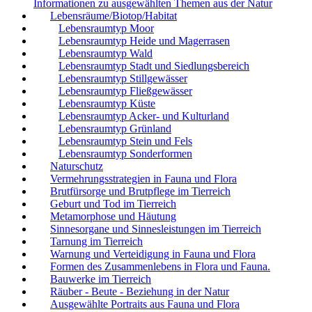
Informationen zu ausgewählten Themen aus der Natur
Lebensräume/Biotop/Habitat
Lebensraumtyp Moor
Lebensraumtyp Heide und Magerrasen
Lebensraumtyp Wald
Lebensraumtyp Stadt und Siedlungsbereich
Lebensraumtyp Stillgewässer
Lebensraumtyp Fließgewässer
Lebensraumtyp Küste
Lebensraumtyp Acker- und Kulturland
Lebensraumtyp Grünland
Lebensraumtyp Stein und Fels
Lebensraumtyp Sonderformen
Naturschutz
Vermehrungsstrategien in Fauna und Flora
Brutfürsorge und Brutpflege im Tierreich
Geburt und Tod im Tierreich
Metamorphose und Häutung
Sinnesorgane und Sinnesleistungen im Tierreich
Tarnung im Tierreich
Warnung und Verteidigung in Fauna und Flora
Formen des Zusammenlebens in Flora und Fauna.
Bauwerke im Tierreich
Räuber - Beute - Beziehung in der Natur
Ausgewählte Portraits aus Fauna und Flora