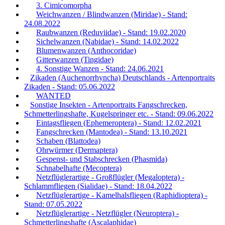
3. Cimicomorpha
Weichwanzen / Blindwanzen (Miridae) - Stand:
24.08.2022
Raubwanzen (Reduviidae) - Stand: 19.02.2020
Sichelwanzen (Nabidae) - Stand: 14.02.2022
Blumenwanzen (Anthocoridae)
Gitterwanzen (Tingidae)
4. Sonstige Wanzen - Stand: 24.06.2021
Zikaden (Auchenorrhyncha) Deutschlands - Artenportraits
Zikaden - Stand: 05.06.2022
WANTED
Sonstige Insekten - Artenportraits Fangschrecken,
Schmetterlingshafte, Kugelspringer etc. - Stand: 09.06.2022
Eintagsfliegen (Ephemeroptera) - Stand: 12.02.2021
Fangschrecken (Mantodea) - Stand: 13.10.2021
Schaben (Blattodea)
Ohrwürmer (Dermaptera)
Gespenst- und Stabschrecken (Phasmida)
Schnabelhafte (Mecoptera)
Netzflüglerartige - Großflügler (Megaloptera) -
Schlammfliegen (Sialidae) - Stand: 18.04.2022
Netzflüglerartige - Kamelhalsfliegen (Raphidioptera) -
Stand: 07.05.2022
Netzflüglerartige - Netzflügler (Neuroptera) -
Schmetterlingshafte (Ascalaphidae)