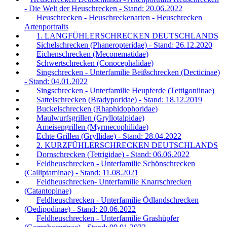
- Die Welt der Heuschrecken - Stand: 20.06.2022
Heuschrecken - Heuschreckenarten - Heuschrecken
Artenportraits
1. LANGFÜHLERSCHRECKEN DEUTSCHLANDS
Sichelschrecken (Phaneropteridae) - Stand: 26.12.2020
Eichenschrecken (Meconematidae)
Schwertschrecken (Conocephalidae)
Singschrecken - Unterfamilie Beißschrecken (Decticinae)
- Stand: 04.01.2022
Singschrecken - Unterfamilie Heupferde (Tettigoniinae)
Sattelschrecken (Bradyporidae) - Stand: 18.12.2019
Buckelschrecken (Rhaphidophoridae)
Maulwurfsgrillen (Gryllotalpidae)
Ameisengrillen (Myrmecophilidae)
Echte Grillen (Gryllidae) - Stand: 28.04.2022
2. KURZFÜHLERSCHRECKEN DEUTSCHLANDS
Dornschrecken (Tetrigidae) - Stand: 06.06.2022
Feldheuschrecken - Unterfamilie Schönschrecken
(Calliptaminae) - Stand: 11.08.2021
Feldheuschrecken- Unterfamilie Knarrschrecken
(Catantopinae)
Feldheuschrecken - Unterfamilie Ödlandschrecken
(Oedipodinae) - Stand: 20.06.2022
Feldheuschrecken - Unterfamilie Grashüpfer