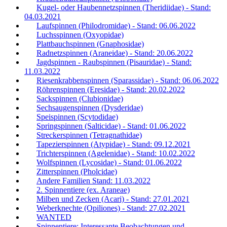
Kugel- oder Haubennetzspinnen (Theridiidae) - Stand:
04.03.2021
Laufspinnen (Philodromidae) - Stand: 06.06.2022
Luchsspinnen (Oxyopidae)
Plattbauchspinnen (Gnaphosidae)
Radnetzspinnen (Araneidae) - Stand: 20.06.2022
Jagdspinnen - Raubspinnen (Pisauridae) - Stand:
11.03.2022
Riesenkrabbenspinnen (Sparassidae) - Stand: 06.06.2022
Röhrenspinnen (Eresidae) - Stand: 20.02.2022
Sackspinnen (Clubionidae)
Sechsaugenspinnen (Dysderidae)
Speispinnen (Scytodidae)
Springspinnen (Salticidae) - Stand: 01.06.2022
Streckerspinnen (Tetragnathidae)
Tapezierspinnen (Atypidae) - Stand: 09.12.2021
Trichterspinnen (Agelenidae) - Stand: 10.02.2022
Wolfspinnen (Lycosidae) - Stand: 01.06.2022
Zitterspinnen (Pholcidae)
Andere Familien Stand: 11.03.2022
2. Spinnentiere (ex. Araneae)
Milben und Zecken (Acari) - Stand: 27.01.2021
Weberknechte (Opiliones) - Stand: 27.02.2021
WANTED
Spinnentiere: Interessante Beobachtungen und