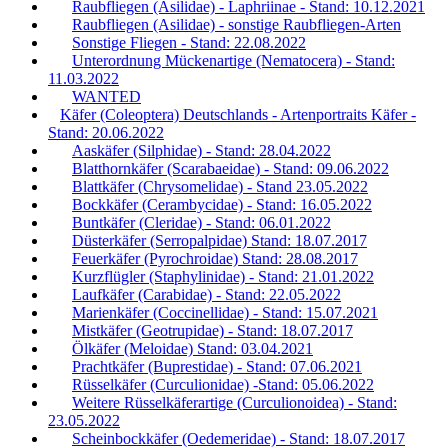
Raubfliegen (Asilidae) - Laphriinae - Stand: 10.12.2021
Raubfliegen (Asilidae) - sonstige Raubfliegen-Arten
Sonstige Fliegen - Stand: 22.08.2022
Unterordnung Mückenartige (Nematocera) - Stand:
11.03.2022
WANTED
Käfer (Coleoptera) Deutschlands - Artenportraits Käfer -
Stand: 20.06.2022
Aaskäfer (Silphidae) - Stand: 28.04.2022
Blatthornkäfer (Scarabaeidae) - Stand: 09.06.2022
Blattkäfer (Chrysomelidae) - Stand 23.05.2022
Bockkäfer (Cerambycidae) - Stand: 16.05.2022
Buntkäfer (Cleridae) - Stand: 06.01.2022
Düsterkäfer (Serropalpidae) Stand: 18.07.2017
Feuerkäfer (Pyrochroidae) Stand: 28.08.2017
Kurzflügler (Staphylinidae) - Stand: 21.01.2022
Laufkäfer (Carabidae) - Stand: 22.05.2022
Marienkäfer (Coccinellidae) - Stand: 15.07.2021
Mistkäfer (Geotrupidae) - Stand: 18.07.2017
Ölkäfer (Meloidae) Stand: 03.04.2021
Prachtkäfer (Buprestidae) - Stand: 07.06.2021
Rüsselkäfer (Curculionidae) -Stand: 05.06.2022
Weitere Rüsselkäferartige (Curculionoidea) - Stand:
23.05.2022
Scheinbockkäfer (Oedemeridae) - Stand: 18.07.2017