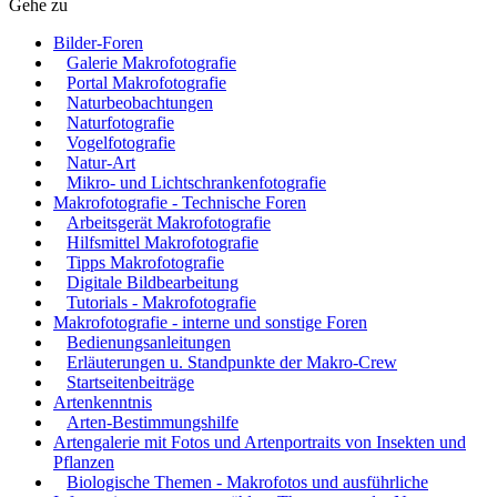
Gehe zu
Bilder-Foren
Galerie Makrofotografie
Portal Makrofotografie
Naturbeobachtungen
Naturfotografie
Vogelfotografie
Natur-Art
Mikro- und Lichtschrankenfotografie
Makrofotografie - Technische Foren
Arbeitsgerät Makrofotografie
Hilfsmittel Makrofotografie
Tipps Makrofotografie
Digitale Bildbearbeitung
Tutorials - Makrofotografie
Makrofotografie - interne und sonstige Foren
Bedienungsanleitungen
Erläuterungen u. Standpunkte der Makro-Crew
Startseitenbeiträge
Artenkenntnis
Arten-Bestimmungshilfe
Artengalerie mit Fotos und Artenportraits von Insekten und
Pflanzen
Biologische Themen - Makrofotos und ausführliche