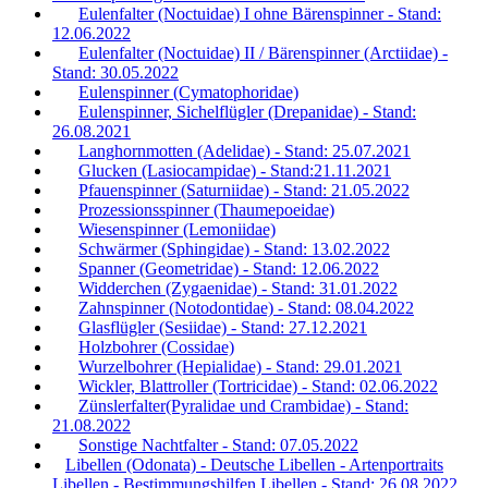
Eulenfalter (Noctuidae) I ohne Bärenspinner - Stand:
12.06.2022
Eulenfalter (Noctuidae) II / Bärenspinner (Arctiidae) -
Stand: 30.05.2022
Eulenspinner (Cymatophoridae)
Eulenspinner, Sichelflügler (Drepanidae) - Stand:
26.08.2021
Langhornmotten (Adelidae) - Stand: 25.07.2021
Glucken (Lasiocampidae) - Stand:21.11.2021
Pfauenspinner (Saturniidae) - Stand: 21.05.2022
Prozessionsspinner (Thaumepoeidae)
Wiesenspinner (Lemoniidae)
Schwärmer (Sphingidae) - Stand: 13.02.2022
Spanner (Geometridae) - Stand: 12.06.2022
Widderchen (Zygaenidae) - Stand: 31.01.2022
Zahnspinner (Notodontidae) - Stand: 08.04.2022
Glasflügler (Sesiidae) - Stand: 27.12.2021
Holzbohrer (Cossidae)
Wurzelbohrer (Hepialidae) - Stand: 29.01.2021
Wickler, Blattroller (Tortricidae) - Stand: 02.06.2022
Zünslerfalter(Pyralidae und Crambidae) - Stand:
21.08.2022
Sonstige Nachtfalter - Stand: 07.05.2022
Libellen (Odonata) - Deutsche Libellen - Artenportraits
Libellen - Bestimmungshilfen Libellen - Stand: 26.08.2022