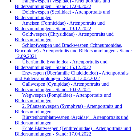
Faltenwespen (Vespidae) - Artenportraits und
Bildersammlungen - Stand: 17.04.2022
Dolchwespen (Scoliidae) - Artenportraits und
Bildersammlungen
Ameisen (Formicidae) - Artenportraits und
Bildersammlungen - Stand: 19.12.2022
Goldwespen (Chrysididae) - Artenportraits und
Bildersammlungen
Schlupfwespen und Brackwespen (Ichneumonidae,
Braconidae) - Artenportraits und Bildersammlungen - Stand:
12.09.2021
Überfamilie Evanioidea - Artenportraits und
Bildersammlungen - Stand: 15.12.2022
Erzwespen (Überfamilie Chalcidoidea) - Artenportraits
und Bildersammlungen - Stand: 12.02.2022
Gallwespen (Cynipidae) - Artenportraits und
Bildersammlungen - Stand: 10.02.2021
Wegwespen (Pompilidae) - Artenportraits und
Bildersammlungen
2. Pflanzenwespen (Symphyta) - Artenportraits und
Bildersammlungen
Bürstenhornblattwespen (Argidae) - Artenportraits und
Bildersammlungen
Echte Blattwespen (Tenthredinidae) - Artenportraits und
Bildersammlungen - Stand: 17.04.2022