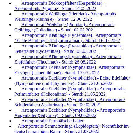
Artenportraits Dickkopffalter (Hesperiidae) -
Artenportraits Pyrginae - Stand: 14.05.2022
Artenportraits Weißlinge (Pieridae) - Artenportraits
Weißlinge (Pierina e) - Stand: 12.06.2022
Artenportrait Weißlinge (Pieridae) - Artenportraits
Gelblinge (Coliadinae) - Stand: 02.02.2021
Artenportraits Bläulinge (Lycaenidae) - Artenportraits
"Echte Bläulinge" (Polyommatinae) - Stand: 16.05.2022
Artenportraits Bläulinge (Lycaenidae) - Artenportraits
Feuerfalter (Lycaeninae) - Stand: 08.03.2021
Artenportraits Bläulinge (Lycaenidae) - Artenportraits
Zipfelfalter (Theclinae) - Stand: 26.08.2022
Artenportraits Edelfalter (Nymphalidae) -Artenportraits
Eisvögel (Limenitidinae) - Stand: 15.05.2022
Artenportraits Edelfalter (Nymphalidae) - Echte Edelfalter
(Nymphalinae und Libytheinae) - Stand: 21.05.2022
Artenportraits Edelfalter (Nymphalidae) - Artenportraits
Perlmuttfalter (Heliconiinae) - Stand: 21.05.2022
Artenportraits Edelfalter (Nymphalidae) - Artenportraits
Schillerfalter (Apaturinae) - Stand: 09.02.2021
Artenportraits Edelfalter (Nymphalidae) - Artenportraits
Augenfalter (Satyrinae) - Stand: 09.06.2022
Artenportraits Europäische Falter
Artenportraits Schmetterlinge (Lepidoptera): Nachtfalter im
deutschsprachigen Raum - Stand: 21.08.2022