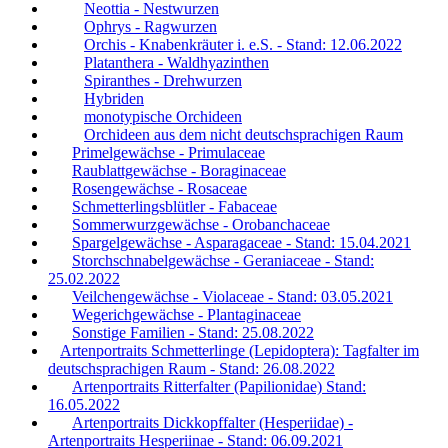
Neottia - Nestwurzen
Ophrys - Ragwurzen
Orchis - Knabenkräuter i. e.S. - Stand: 12.06.2022
Platanthera - Waldhyazinthen
Spiranthes - Drehwurzen
Hybriden
monotypische Orchideen
Orchideen aus dem nicht deutschsprachigen Raum
Primelgewächse - Primulaceae
Raublattgewächse - Boraginaceae
Rosengewächse - Rosaceae
Schmetterlingsblütler - Fabaceae
Sommerwurzgewächse - Orobanchaceae
Spargelgewächse - Asparagaceae - Stand: 15.04.2021
Storchschnabelgewächse - Geraniaceae - Stand:
25.02.2022
Veilchengewächse - Violaceae - Stand: 03.05.2021
Wegerichgewächse - Plantaginaceae
Sonstige Familien - Stand: 25.08.2022
Artenportraits Schmetterlinge (Lepidoptera): Tagfalter im
deutschsprachigen Raum - Stand: 26.08.2022
Artenportraits Ritterfalter (Papilionidae) Stand:
16.05.2022
Artenportraits Dickkopffalter (Hesperiidae) -
Artenportraits Hesperiinae - Stand: 06.09.2021