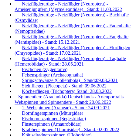
Netzflüglerartige - Netzflügler (Neuroptera) -
Ameisenjungfern (Myrmeleontidae) - Stand: 11.03.2022
Netzflüglerartige - Netzflügler (Neuroptera) - Bachhafte
(Osmylidae)
Netzflüglerartige - Netzflügler (Neuroptera) - Fadenhafte
(Nemopteridae)
Netzflüglerartige - Netzflügler (Neuroptera) - Fanghafte
(Mantispidae) - Stand: 15.12.2021
Netzflüglerartige - Netzflügler (Neuroptera) - Florfliegen
(Chrysopidae) - Stand: 17.02.2021
Netzflüglerartige - Netzflügler (Neuroptera) - Taghafte
(Hemerobiidae) - Stand: 28.05.2021
Fischchen (Zygentoma)
Felsenspringer (Archaeognatha)
Springschwänze (Collembola) - Stand:09.03.2021
Steinfliegen (Plecopeta) - Stand: 09.06.2022
Köcherfliegen (Trichoptera) Stand: 28.03.2022
Spinnentiere (Arachnida) Deutschlands - Artenportraits
Webspinnen und Spinnentiere - Stand: 20.06.2022
1. Webspinnen (Araneae) - Stand: 24.09.2021
Dornfingerspinnen (Miturgidae)
Fischernetzspinnen (Segestriidae)
Finsterspinnen (Amaurobiidae)
Krabbenspinnen (Thomisidae) - Stand: 02.05.2022
Kräuselradnetzspinnen (Uloboridae)