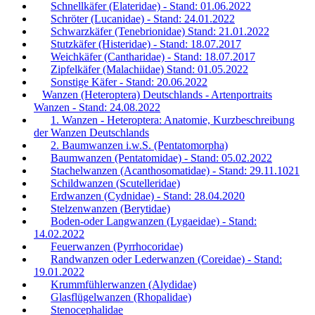
Schnellkäfer (Elateridae) - Stand: 01.06.2022
Schröter (Lucanidae) - Stand: 24.01.2022
Schwarzkäfer (Tenebrionidae) Stand: 21.01.2022
Stutzkäfer (Histeridae) - Stand: 18.07.2017
Weichkäfer (Cantharidae) - Stand: 18.07.2017
Zipfelkäfer (Malachiidae) Stand: 01.05.2022
Sonstige Käfer - Stand: 20.06.2022
Wanzen (Heteroptera) Deutschlands - Artenportraits
Wanzen - Stand: 24.08.2022
1. Wanzen - Heteroptera: Anatomie, Kurzbeschreibung
der Wanzen Deutschlands
2. Baumwanzen i.w.S. (Pentatomorpha)
Baumwanzen (Pentatomidae) - Stand: 05.02.2022
Stachelwanzen (Acanthosomatidae) - Stand: 29.11.1021
Schildwanzen (Scutelleridae)
Erdwanzen (Cydnidae) - Stand: 28.04.2020
Stelzenwanzen (Berytidae)
Boden-oder Langwanzen (Lygaeidae) - Stand:
14.02.2022
Feuerwanzen (Pyrrhocoridae)
Randwanzen oder Lederwanzen (Coreidae) - Stand:
19.01.2022
Krummfühlerwanzen (Alydidae)
Glasflügelwanzen (Rhopalidae)
Stenocephalidae