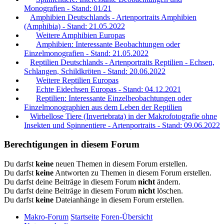
Monografien - Stand: 01/21
Amphibien Deutschlands - Artenportraits Amphibien
(Amphibia) - Stand: 21.05.2022
Weitere Amphibien Europas
Amphibien: Interessante Beobachtungen oder
Einzelmonografien - Stand: 21.05.2022
Reptilien Deutschlands - Artenportraits Reptilien - Echsen,
Schlangen, Schildkröten - Stand: 20.06.2022
Weitere Reptilien Europas
Echte Eidechsen Europas - Stand: 04.12.2021
Reptilien: Interessante Einzelbeobachtungen oder
Einzelmonographien aus dem Leben der Reptilien
Wirbellose Tiere (Invertebrata) in der Makrofotografie ohne
Insekten und Spinnentiere - Artenportraits - Stand: 09.06.2022
Berechtigungen in diesem Forum
Du darfst
keine
neuen Themen in diesem Forum erstellen.
Du darfst
keine
Antworten zu Themen in diesem Forum erstellen.
Du darfst deine Beiträge in diesem Forum
nicht
ändern.
Du darfst deine Beiträge in diesem Forum
nicht
löschen.
Du darfst
keine
Dateianhänge in diesem Forum erstellen.
Makro-Forum
Startseite
Foren-Übersicht