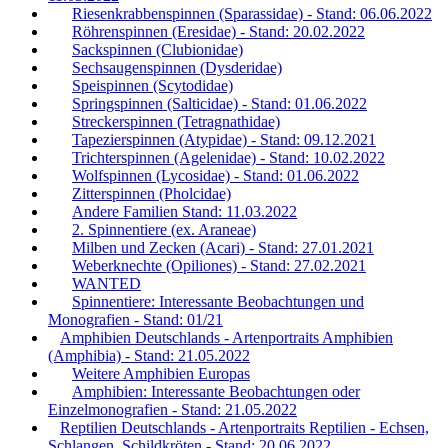
Riesenkrabbenspinnen (Sparassidae) - Stand: 06.06.2022
Röhrenspinnen (Eresidae) - Stand: 20.02.2022
Sackspinnen (Clubionidae)
Sechsaugenspinnen (Dysderidae)
Speispinnen (Scytodidae)
Springspinnen (Salticidae) - Stand: 01.06.2022
Streckerspinnen (Tetragnathidae)
Tapezierspinnen (Atypidae) - Stand: 09.12.2021
Trichterspinnen (Agelenidae) - Stand: 10.02.2022
Wolfspinnen (Lycosidae) - Stand: 01.06.2022
Zitterspinnen (Pholcidae)
Andere Familien Stand: 11.03.2022
2. Spinnentiere (ex. Araneae)
Milben und Zecken (Acari) - Stand: 27.01.2021
Weberknechte (Opiliones) - Stand: 27.02.2021
WANTED
Spinnentiere: Interessante Beobachtungen und
Monografien - Stand: 01/21
Amphibien Deutschlands - Artenportraits Amphibien
(Amphibia) - Stand: 21.05.2022
Weitere Amphibien Europas
Amphibien: Interessante Beobachtungen oder
Einzelmonografien - Stand: 21.05.2022
Reptilien Deutschlands - Artenportraits Reptilien - Echsen,
Schlangen, Schildkröten - Stand: 20.06.2022