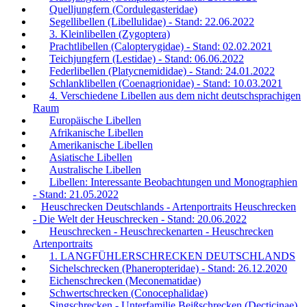
Quelljungfern (Cordulegasteridae)
Segellibellen (Libellulidae) - Stand: 22.06.2022
3. Kleinlibellen (Zygoptera)
Prachtlibellen (Calopterygidae) - Stand: 02.02.2021
Teichjungfern (Lestidae) - Stand: 06.06.2022
Federlibellen (Platycnemididae) - Stand: 24.01.2022
Schlanklibellen (Coenagrionidae) - Stand: 10.03.2021
4. Verschiedene Libellen aus dem nicht deutschsprachigen
Raum
Europäische Libellen
Afrikanische Libellen
Amerikanische Libellen
Asiatische Libellen
Australische Libellen
Libellen: Interessante Beobachtungen und Monographien
- Stand: 21.05.2022
Heuschrecken Deutschlands - Artenportraits Heuschrecken
- Die Welt der Heuschrecken - Stand: 20.06.2022
Heuschrecken - Heuschreckenarten - Heuschrecken
Artenportraits
1. LANGFÜHLERSCHRECKEN DEUTSCHLANDS
Sichelschrecken (Phaneropteridae) - Stand: 26.12.2020
Eichenschrecken (Meconematidae)
Schwertschrecken (Conocephalidae)
Singschrecken - Unterfamilie Beißschrecken (Decticinae)