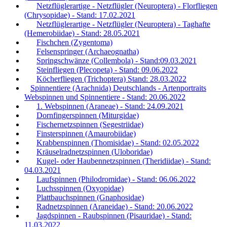
Netzflüglerartige - Netzflügler (Neuroptera) - Florfliegen
(Chrysopidae) - Stand: 17.02.2021
Netzflüglerartige - Netzflügler (Neuroptera) - Taghafte
(Hemerobiidae) - Stand: 28.05.2021
Fischchen (Zygentoma)
Felsenspringer (Archaeognatha)
Springschwänze (Collembola) - Stand:09.03.2021
Steinfliegen (Plecopeta) - Stand: 09.06.2022
Köcherfliegen (Trichoptera) Stand: 28.03.2022
Spinnentiere (Arachnida) Deutschlands - Artenportraits
Webspinnen und Spinnentiere - Stand: 20.06.2022
1. Webspinnen (Araneae) - Stand: 24.09.2021
Dornfingerspinnen (Miturgidae)
Fischernetzspinnen (Segestriidae)
Finsterspinnen (Amaurobiidae)
Krabbenspinnen (Thomisidae) - Stand: 02.05.2022
Kräuselradnetzspinnen (Uloboridae)
Kugel- oder Haubennetzspinnen (Theridiidae) - Stand:
04.03.2021
Laufspinnen (Philodromidae) - Stand: 06.06.2022
Luchsspinnen (Oxyopidae)
Plattbauchspinnen (Gnaphosidae)
Radnetzspinnen (Araneidae) - Stand: 20.06.2022
Jagdspinnen - Raubspinnen (Pisauridae) - Stand:
11.03.2022