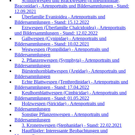
Schlupfwespen und Brackwespen (Ichneumonidae,
Braconidae) - Artenportraits und Bildersammlungen - Stand:
12.09.2021
Überfamilie Evanioidea - Artenportraits und
Bildersammlungen - Stand: 15.12.2022
Erzwespen (Überfamilie Chalcidoidea) - Artenportraits
und Bildersammlungen - Stand: 12.02.2022
Gallwespen (Cynipidae) - Artenportraits und
Bildersammlungen - Stand: 10.02.2021
Wegwespen (Pompilidae) - Artenportraits und
Bildersammlungen
2. Pflanzenwespen (Symphyta) - Artenportraits und
Bildersammlungen
Bürstenhornblattwespen (Argidae) - Artenportraits und
Bildersammlungen
Echte Blattwespen (Tenthredinidae) - Artenportraits und
Bildersammlungen - Stand: 17.04.2022
Keulhornblattwespen (Cimbicidae) - Artenportraits und
Bildersammlungen - Stand: 01.05.2022
Holzwespen (Siricidae) - Artenportraits und
Bildersammlungen
Sonstige Pflanzenwespen - Artenportraits und
Bildersammlungen
3. Kronenwespen (Stephanidae) - Stand: 22.02.2021
Hautflügler: Interessante Beobachtungen und