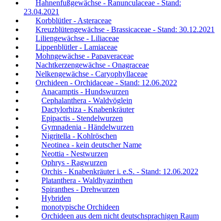
Hahnenfußgewächse - Ranunculaceae - Stand:
23.04.2021
Korbblütler - Asteraceae
Kreuzblütengewächse - Brassicaceae - Stand: 30.12.2021
Liliengewächse - Liliaceae
Lippenblütler - Lamiaceae
Mohngewächse - Papaveraceae
Nachtkerzengewächse - Onagraceae
Nelkengewächse - Caryophyllaceae
Orchideen - Orchidaceae - Stand: 12.06.2022
Anacamptis - Hundswurzen
Cephalanthera - Waldvöglein
Dactylorhiza - Knabenkräuter
Epipactis - Stendelwurzen
Gymnadenia - Händelwurzen
Nigritella - Kohlröschen
Neotinea - kein deutscher Name
Neottia - Nestwurzen
Ophrys - Ragwurzen
Orchis - Knabenkräuter i. e.S. - Stand: 12.06.2022
Platanthera - Waldhyazinthen
Spiranthes - Drehwurzen
Hybriden
monotypische Orchideen
Orchideen aus dem nicht deutschsprachigen Raum