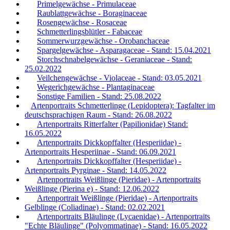
Primelgewächse - Primulaceae
Raublattgewächse - Boraginaceae
Rosengewächse - Rosaceae
Schmetterlingsblütler - Fabaceae
Sommerwurzgewächse - Orobanchaceae
Spargelgewächse - Asparagaceae - Stand: 15.04.2021
Storchschnabelgewächse - Geraniaceae - Stand:
25.02.2022
Veilchengewächse - Violaceae - Stand: 03.05.2021
Wegerichgewächse - Plantaginaceae
Sonstige Familien - Stand: 25.08.2022
Artenportraits Schmetterlinge (Lepidoptera): Tagfalter im
deutschsprachigen Raum - Stand: 26.08.2022
Artenportraits Ritterfalter (Papilionidae) Stand:
16.05.2022
Artenportraits Dickkopffalter (Hesperiidae) -
Artenportraits Hesperiinae - Stand: 06.09.2021
Artenportraits Dickkopffalter (Hesperiidae) -
Artenportraits Pyrginae - Stand: 14.05.2022
Artenportraits Weißlinge (Pieridae) - Artenportraits
Weißlinge (Pierina e) - Stand: 12.06.2022
Artenportrait Weißlinge (Pieridae) - Artenportraits
Gelblinge (Coliadinae) - Stand: 02.02.2021
Artenportraits Bläulinge (Lycaenidae) - Artenportraits
"Echte Bläulinge" (Polyommatinae) - Stand: 16.05.2022