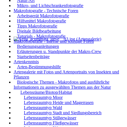
Natur-Art
Mikro- und Lichtschrankenfotografie
Makrofotografie - Technische Foren
Arbeitsgerät Makrofotografie
Hilfsmittel Makrofotografie
Tipps Makrofotografie
Digitale Bildbearbeitung
Tutorials - Makrofotografie
Makrofotografie - interne und sonstige Foren
Bedienungsanleitungen
Erläuterungen u. Standpunkte der Makro-Crew
Startseitenbeiträge
Artenkenntnis
Arten-Bestimmungshilfe
Artengalerie mit Fotos und Artenportraits von Insekten und
Pflanzen
Biologische Themen - Makrofotos und ausführliche
Informationen zu ausgewählten Themen aus der Natur
Lebensräume/Biotop/Habitat
Lebensraumtyp Moor
Lebensraumtyp Heide und Magerrasen
Lebensraumtyp Wald
Lebensraumtyp Stadt und Siedlungsbereich
Lebensraumtyp Stillgewässer
Lebensraumtyp Fließgewässer