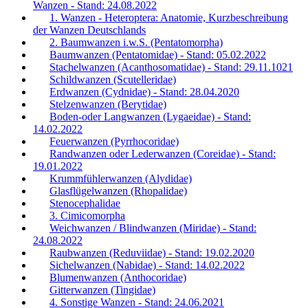
Wanzen - Stand: 24.08.2022
1. Wanzen - Heteroptera: Anatomie, Kurzbeschreibung
der Wanzen Deutschlands
2. Baumwanzen i.w.S. (Pentatomorpha)
Baumwanzen (Pentatomidae) - Stand: 05.02.2022
Stachelwanzen (Acanthosomatidae) - Stand: 29.11.1021
Schildwanzen (Scutelleridae)
Erdwanzen (Cydnidae) - Stand: 28.04.2020
Stelzenwanzen (Berytidae)
Boden-oder Langwanzen (Lygaeidae) - Stand:
14.02.2022
Feuerwanzen (Pyrrhocoridae)
Randwanzen oder Lederwanzen (Coreidae) - Stand:
19.01.2022
Krummfühlerwanzen (Alydidae)
Glasflügelwanzen (Rhopalidae)
Stenocephalidae
3. Cimicomorpha
Weichwanzen / Blindwanzen (Miridae) - Stand:
24.08.2022
Raubwanzen (Reduviidae) - Stand: 19.02.2020
Sichelwanzen (Nabidae) - Stand: 14.02.2022
Blumenwanzen (Anthocoridae)
Gitterwanzen (Tingidae)
4. Sonstige Wanzen - Stand: 24.06.2021