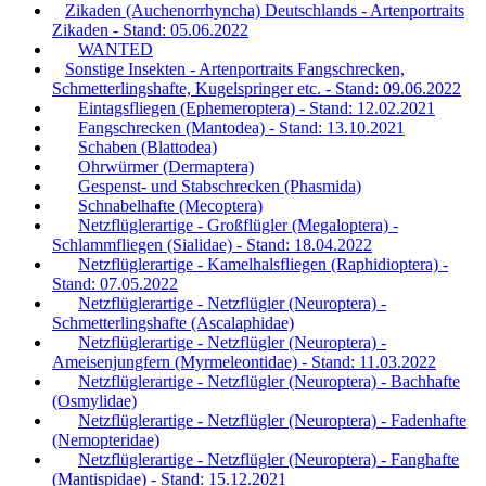
Zikaden (Auchenorrhyncha) Deutschlands - Artenportraits
Zikaden - Stand: 05.06.2022
WANTED
Sonstige Insekten - Artenportraits Fangschrecken,
Schmetterlingshafte, Kugelspringer etc. - Stand: 09.06.2022
Eintagsfliegen (Ephemeroptera) - Stand: 12.02.2021
Fangschrecken (Mantodea) - Stand: 13.10.2021
Schaben (Blattodea)
Ohrwürmer (Dermaptera)
Gespenst- und Stabschrecken (Phasmida)
Schnabelhafte (Mecoptera)
Netzflüglerartige - Großflügler (Megaloptera) -
Schlammfliegen (Sialidae) - Stand: 18.04.2022
Netzflüglerartige - Kamelhalsfliegen (Raphidioptera) -
Stand: 07.05.2022
Netzflüglerartige - Netzflügler (Neuroptera) -
Schmetterlingshafte (Ascalaphidae)
Netzflüglerartige - Netzflügler (Neuroptera) -
Ameisenjungfern (Myrmeleontidae) - Stand: 11.03.2022
Netzflüglerartige - Netzflügler (Neuroptera) - Bachhafte
(Osmylidae)
Netzflüglerartige - Netzflügler (Neuroptera) - Fadenhafte
(Nemopteridae)
Netzflüglerartige - Netzflügler (Neuroptera) - Fanghafte
(Mantispidae) - Stand: 15.12.2021