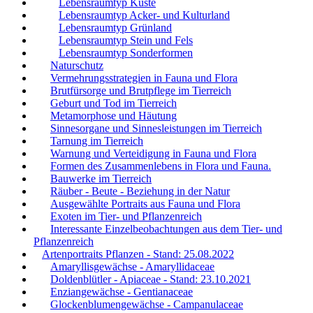
Lebensraumtyp Küste
Lebensraumtyp Acker- und Kulturland
Lebensraumtyp Grünland
Lebensraumtyp Stein und Fels
Lebensraumtyp Sonderformen
Naturschutz
Vermehrungsstrategien in Fauna und Flora
Brutfürsorge und Brutpflege im Tierreich
Geburt und Tod im Tierreich
Metamorphose und Häutung
Sinnesorgane und Sinnesleistungen im Tierreich
Tarnung im Tierreich
Warnung und Verteidigung in Fauna und Flora
Formen des Zusammenlebens in Flora und Fauna.
Bauwerke im Tierreich
Räuber - Beute - Beziehung in der Natur
Ausgewählte Portraits aus Fauna und Flora
Exoten im Tier- und Pflanzenreich
Interessante Einzelbeobachtungen aus dem Tier- und
Pflanzenreich
Artenportraits Pflanzen - Stand: 25.08.2022
Amaryllisgewächse - Amaryllidaceae
Doldenblütler - Apiaceae - Stand: 23.10.2021
Enziangewächse - Gentianaceae
Glockenblumengewächse - Campanulaceae