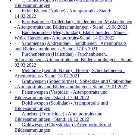
Bildersammlungen
Echte Bienen (Apidae) - Artenportraits - Stand:
14.02.2022
Kropfsammler (Colletidae) - Seidenbienen, Maskenbienen
- Artenportraits und Bildersammlungen - Stand: 19.08.2021
Bauchsammler (Megachilidae)- Blattschneider-, Mauer-,
Woll-, Harzbienen- Artenportraits-Stand: 14.03.2022
Sandbienen (Andrenidae) - Sandbienen - Artenportraits
und Bildersammlungen - Stand: 17.05.2021
Furchenbienen (Halictidae) - Furchenbienen,
Schmalbienen - Artenportraits und Bildersammlungen - Stand:
02.03.2022
Melittidae (kein dt. Name) - Hosen-, Schenkelbienen -
Artenportraits - Stand: 18.02.2021
Grabwespen (Spheciformes) - Sphecidae und Crabonidae
- Artenportraits und Bildersammlungen - Stand: 19.01.2022
Faltenwespen (Vespidae) - Artenportraits und
Bildersammlungen - Stand: 17.04.2022
Dolchwespen (Scoliidae) - Artenportraits und
Bildersammlungen
Ameisen (Formicidae) - Artenportraits und
Bildersammlungen - Stand: 19.12.2022
Goldwespen (Chrysididae) - Artenportraits und
Bildersammlungen