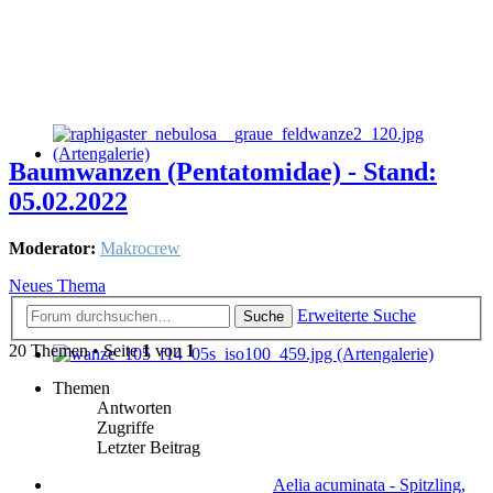
Baumwanzen (Pentatomidae) - Stand:
05.02.2022
Moderator:
Makrocrew
Neues Thema
Erweiterte Suche
Suche
20 Themen • Seite
1
von
1
Themen
Antworten
Zugriffe
Letzter Beitrag
Aelia acuminata - Spitzling,