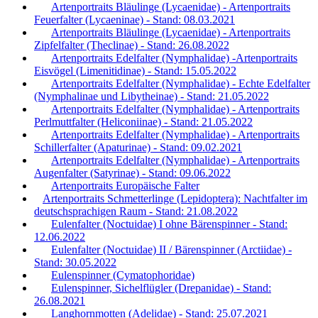
Artenportraits Bläulinge (Lycaenidae) - Artenportraits
Feuerfalter (Lycaeninae) - Stand: 08.03.2021
Artenportraits Bläulinge (Lycaenidae) - Artenportraits
Zipfelfalter (Theclinae) - Stand: 26.08.2022
Artenportraits Edelfalter (Nymphalidae) -Artenportraits
Eisvögel (Limenitidinae) - Stand: 15.05.2022
Artenportraits Edelfalter (Nymphalidae) - Echte Edelfalter
(Nymphalinae und Libytheinae) - Stand: 21.05.2022
Artenportraits Edelfalter (Nymphalidae) - Artenportraits
Perlmuttfalter (Heliconiinae) - Stand: 21.05.2022
Artenportraits Edelfalter (Nymphalidae) - Artenportraits
Schillerfalter (Apaturinae) - Stand: 09.02.2021
Artenportraits Edelfalter (Nymphalidae) - Artenportraits
Augenfalter (Satyrinae) - Stand: 09.06.2022
Artenportraits Europäische Falter
Artenportraits Schmetterlinge (Lepidoptera): Nachtfalter im
deutschsprachigen Raum - Stand: 21.08.2022
Eulenfalter (Noctuidae) I ohne Bärenspinner - Stand:
12.06.2022
Eulenfalter (Noctuidae) II / Bärenspinner (Arctiidae) -
Stand: 30.05.2022
Eulenspinner (Cymatophoridae)
Eulenspinner, Sichelflügler (Drepanidae) - Stand:
26.08.2021
Langhornmotten (Adelidae) - Stand: 25.07.2021