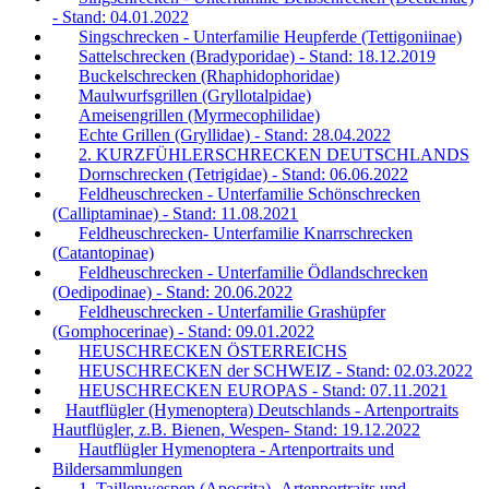
- Stand: 04.01.2022
Singschrecken - Unterfamilie Heupferde (Tettigoniinae)
Sattelschrecken (Bradyporidae) - Stand: 18.12.2019
Buckelschrecken (Rhaphidophoridae)
Maulwurfsgrillen (Gryllotalpidae)
Ameisengrillen (Myrmecophilidae)
Echte Grillen (Gryllidae) - Stand: 28.04.2022
2. KURZFÜHLERSCHRECKEN DEUTSCHLANDS
Dornschrecken (Tetrigidae) - Stand: 06.06.2022
Feldheuschrecken - Unterfamilie Schönschrecken
(Calliptaminae) - Stand: 11.08.2021
Feldheuschrecken- Unterfamilie Knarrschrecken
(Catantopinae)
Feldheuschrecken - Unterfamilie Ödlandschrecken
(Oedipodinae) - Stand: 20.06.2022
Feldheuschrecken - Unterfamilie Grashüpfer
(Gomphocerinae) - Stand: 09.01.2022
HEUSCHRECKEN ÖSTERREICHS
HEUSCHRECKEN der SCHWEIZ - Stand: 02.03.2022
HEUSCHRECKEN EUROPAS - Stand: 07.11.2021
Hautflügler (Hymenoptera) Deutschlands - Artenportraits
Hautflügler, z.B. Bienen, Wespen- Stand: 19.12.2022
Hautflügler Hymenoptera - Artenportraits und
Bildersammlungen
1. Taillenwespen (Apocrita) -Artenportraits und