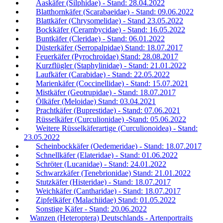
Aaskäfer (Silphidae) - Stand: 28.04.2022
Blatthornkäfer (Scarabaeidae) - Stand: 09.06.2022
Blattkäfer (Chrysomelidae) - Stand 23.05.2022
Bockkäfer (Cerambycidae) - Stand: 16.05.2022
Buntkäfer (Cleridae) - Stand: 06.01.2022
Düsterkäfer (Serropalpidae) Stand: 18.07.2017
Feuerkäfer (Pyrochroidae) Stand: 28.08.2017
Kurzflügler (Staphylinidae) - Stand: 21.01.2022
Laufkäfer (Carabidae) - Stand: 22.05.2022
Marienkäfer (Coccinellidae) - Stand: 15.07.2021
Mistkäfer (Geotrupidae) - Stand: 18.07.2017
Ölkäfer (Meloidae) Stand: 03.04.2021
Prachtkäfer (Buprestidae) - Stand: 07.06.2021
Rüsselkäfer (Curculionidae) -Stand: 05.06.2022
Weitere Rüsselkäferartige (Curculionoidea) - Stand:
23.05.2022
Scheinbockkäfer (Oedemeridae) - Stand: 18.07.2017
Schnellkäfer (Elateridae) - Stand: 01.06.2022
Schröter (Lucanidae) - Stand: 24.01.2022
Schwarzkäfer (Tenebrionidae) Stand: 21.01.2022
Stutzkäfer (Histeridae) - Stand: 18.07.2017
Weichkäfer (Cantharidae) - Stand: 18.07.2017
Zipfelkäfer (Malachiidae) Stand: 01.05.2022
Sonstige Käfer - Stand: 20.06.2022
Wanzen (Heteroptera) Deutschlands - Artenportraits