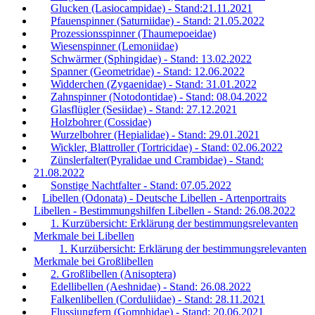
Glucken (Lasiocampidae) - Stand:21.11.2021
Pfauenspinner (Saturniidae) - Stand: 21.05.2022
Prozessionsspinner (Thaumepoeidae)
Wiesenspinner (Lemoniidae)
Schwärmer (Sphingidae) - Stand: 13.02.2022
Spanner (Geometridae) - Stand: 12.06.2022
Widderchen (Zygaenidae) - Stand: 31.01.2022
Zahnspinner (Notodontidae) - Stand: 08.04.2022
Glasflügler (Sesiidae) - Stand: 27.12.2021
Holzbohrer (Cossidae)
Wurzelbohrer (Hepialidae) - Stand: 29.01.2021
Wickler, Blattroller (Tortricidae) - Stand: 02.06.2022
Zünslerfalter(Pyralidae und Crambidae) - Stand:
21.08.2022
Sonstige Nachtfalter - Stand: 07.05.2022
Libellen (Odonata) - Deutsche Libellen - Artenportraits
Libellen - Bestimmungshilfen Libellen - Stand: 26.08.2022
1. Kurzübersicht: Erklärung der bestimmungsrelevanten
Merkmale bei Libellen
1. Kurzübersicht: Erklärung der bestimmungsrelevanten
Merkmale bei Großlibellen
2. Großlibellen (Anisoptera)
Edellibellen (Aeshnidae) - Stand: 26.08.2022
Falkenlibellen (Corduliidae) - Stand: 28.11.2021
Flussjungfern (Gomphidae) - Stand: 20.06.2021