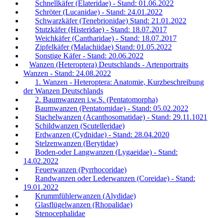
Schnellkäfer (Elateridae) - Stand: 01.06.2022
Schröter (Lucanidae) - Stand: 24.01.2022
Schwarzkäfer (Tenebrionidae) Stand: 21.01.2022
Stutzkäfer (Histeridae) - Stand: 18.07.2017
Weichkäfer (Cantharidae) - Stand: 18.07.2017
Zipfelkäfer (Malachiidae) Stand: 01.05.2022
Sonstige Käfer - Stand: 20.06.2022
Wanzen (Heteroptera) Deutschlands - Artenportraits
Wanzen - Stand: 24.08.2022
1. Wanzen - Heteroptera: Anatomie, Kurzbeschreibung
der Wanzen Deutschlands
2. Baumwanzen i.w.S. (Pentatomorpha)
Baumwanzen (Pentatomidae) - Stand: 05.02.2022
Stachelwanzen (Acanthosomatidae) - Stand: 29.11.1021
Schildwanzen (Scutelleridae)
Erdwanzen (Cydnidae) - Stand: 28.04.2020
Stelzenwanzen (Berytidae)
Boden-oder Langwanzen (Lygaeidae) - Stand:
14.02.2022
Feuerwanzen (Pyrrhocoridae)
Randwanzen oder Lederwanzen (Coreidae) - Stand:
19.01.2022
Krummfühlerwanzen (Alydidae)
Glasflügelwanzen (Rhopalidae)
Stenocephalidae