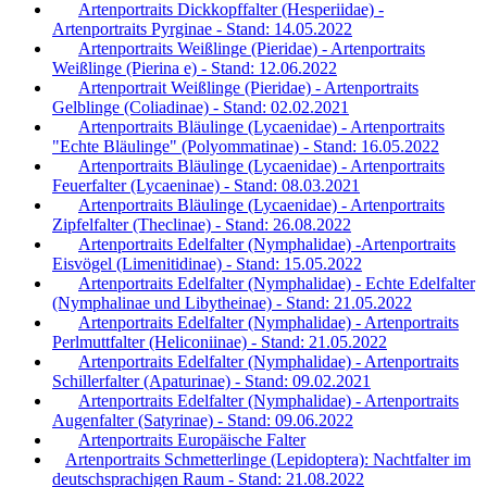
Artenportraits Dickkopffalter (Hesperiidae) -
Artenportraits Pyrginae - Stand: 14.05.2022
Artenportraits Weißlinge (Pieridae) - Artenportraits
Weißlinge (Pierina e) - Stand: 12.06.2022
Artenportrait Weißlinge (Pieridae) - Artenportraits
Gelblinge (Coliadinae) - Stand: 02.02.2021
Artenportraits Bläulinge (Lycaenidae) - Artenportraits
"Echte Bläulinge" (Polyommatinae) - Stand: 16.05.2022
Artenportraits Bläulinge (Lycaenidae) - Artenportraits
Feuerfalter (Lycaeninae) - Stand: 08.03.2021
Artenportraits Bläulinge (Lycaenidae) - Artenportraits
Zipfelfalter (Theclinae) - Stand: 26.08.2022
Artenportraits Edelfalter (Nymphalidae) -Artenportraits
Eisvögel (Limenitidinae) - Stand: 15.05.2022
Artenportraits Edelfalter (Nymphalidae) - Echte Edelfalter
(Nymphalinae und Libytheinae) - Stand: 21.05.2022
Artenportraits Edelfalter (Nymphalidae) - Artenportraits
Perlmuttfalter (Heliconiinae) - Stand: 21.05.2022
Artenportraits Edelfalter (Nymphalidae) - Artenportraits
Schillerfalter (Apaturinae) - Stand: 09.02.2021
Artenportraits Edelfalter (Nymphalidae) - Artenportraits
Augenfalter (Satyrinae) - Stand: 09.06.2022
Artenportraits Europäische Falter
Artenportraits Schmetterlinge (Lepidoptera): Nachtfalter im
deutschsprachigen Raum - Stand: 21.08.2022