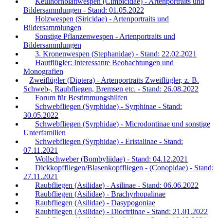
Keulhornblattwespen (Cimbicidae) - Artenportraits und
Bildersammlungen - Stand: 01.05.2022
Holzwespen (Siricidae) - Artenportraits und
Bildersammlungen
Sonstige Pflanzenwespen - Artenportraits und
Bildersammlungen
3. Kronenwespen (Stephanidae) - Stand: 22.02.2021
Hautflügler: Interessante Beobachtungen und
Monografien
Zweiflügler (Diptera) - Artenportraits Zweiflügler, z. B.
Schweb-, Raubfliegen, Bremsen etc. - Stand: 26.08.2022
Forum für Bestimmungshilfen
Schwebfliegen (Syrphidae) - Syrphinae - Stand:
30.05.2022
Schwebfliegen (Syrphidae) - Microdontinae und sonstige
Unterfamilien
Schwebfliegen (Syrphidae) - Eristalinae - Stand:
07.11.2021
Wollschweber (Bombyliidae) - Stand: 04.12.2021
Dickkopffliegen/Blasenkopffliegen - (Conopidae) - Stand:
27.11.2021
Raubfliegen (Asilidae) - Asilinae - Stand: 06.06.2022
Raubfliegen (Asilidae) - Brachyrhopalinae
Raubfliegen (Asilidae) - Dasypogoniae
Raubfliegen (Asilidae) - Dioctriinae - Stand: 21.01.2022