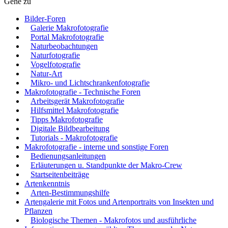
Gehe zu
Bilder-Foren
Galerie Makrofotografie
Portal Makrofotografie
Naturbeobachtungen
Naturfotografie
Vogelfotografie
Natur-Art
Mikro- und Lichtschrankenfotografie
Makrofotografie - Technische Foren
Arbeitsgerät Makrofotografie
Hilfsmittel Makrofotografie
Tipps Makrofotografie
Digitale Bildbearbeitung
Tutorials - Makrofotografie
Makrofotografie - interne und sonstige Foren
Bedienungsanleitungen
Erläuterungen u. Standpunkte der Makro-Crew
Startseitenbeiträge
Artenkenntnis
Arten-Bestimmungshilfe
Artengalerie mit Fotos und Artenportraits von Insekten und
Pflanzen
Biologische Themen - Makrofotos und ausführliche