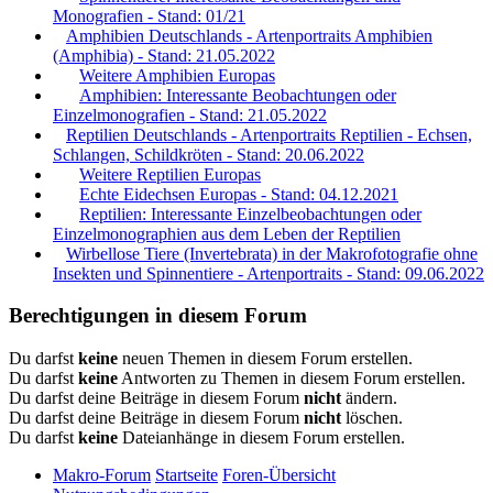
Monografien - Stand: 01/21
Amphibien Deutschlands - Artenportraits Amphibien
(Amphibia) - Stand: 21.05.2022
Weitere Amphibien Europas
Amphibien: Interessante Beobachtungen oder
Einzelmonografien - Stand: 21.05.2022
Reptilien Deutschlands - Artenportraits Reptilien - Echsen,
Schlangen, Schildkröten - Stand: 20.06.2022
Weitere Reptilien Europas
Echte Eidechsen Europas - Stand: 04.12.2021
Reptilien: Interessante Einzelbeobachtungen oder
Einzelmonographien aus dem Leben der Reptilien
Wirbellose Tiere (Invertebrata) in der Makrofotografie ohne
Insekten und Spinnentiere - Artenportraits - Stand: 09.06.2022
Berechtigungen in diesem Forum
Du darfst
keine
neuen Themen in diesem Forum erstellen.
Du darfst
keine
Antworten zu Themen in diesem Forum erstellen.
Du darfst deine Beiträge in diesem Forum
nicht
ändern.
Du darfst deine Beiträge in diesem Forum
nicht
löschen.
Du darfst
keine
Dateianhänge in diesem Forum erstellen.
Makro-Forum
Startseite
Foren-Übersicht