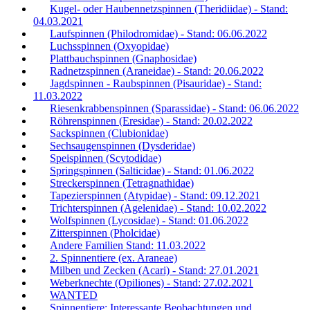
Kugel- oder Haubennetzspinnen (Theridiidae) - Stand:
04.03.2021
Laufspinnen (Philodromidae) - Stand: 06.06.2022
Luchsspinnen (Oxyopidae)
Plattbauchspinnen (Gnaphosidae)
Radnetzspinnen (Araneidae) - Stand: 20.06.2022
Jagdspinnen - Raubspinnen (Pisauridae) - Stand:
11.03.2022
Riesenkrabbenspinnen (Sparassidae) - Stand: 06.06.2022
Röhrenspinnen (Eresidae) - Stand: 20.02.2022
Sackspinnen (Clubionidae)
Sechsaugenspinnen (Dysderidae)
Speispinnen (Scytodidae)
Springspinnen (Salticidae) - Stand: 01.06.2022
Streckerspinnen (Tetragnathidae)
Tapezierspinnen (Atypidae) - Stand: 09.12.2021
Trichterspinnen (Agelenidae) - Stand: 10.02.2022
Wolfspinnen (Lycosidae) - Stand: 01.06.2022
Zitterspinnen (Pholcidae)
Andere Familien Stand: 11.03.2022
2. Spinnentiere (ex. Araneae)
Milben und Zecken (Acari) - Stand: 27.01.2021
Weberknechte (Opiliones) - Stand: 27.02.2021
WANTED
Spinnentiere: Interessante Beobachtungen und