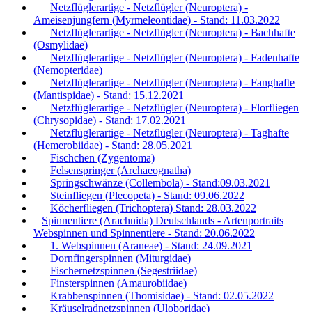
Netzflüglerartige - Netzflügler (Neuroptera) -
Ameisenjungfern (Myrmeleontidae) - Stand: 11.03.2022
Netzflüglerartige - Netzflügler (Neuroptera) - Bachhafte
(Osmylidae)
Netzflüglerartige - Netzflügler (Neuroptera) - Fadenhafte
(Nemopteridae)
Netzflüglerartige - Netzflügler (Neuroptera) - Fanghafte
(Mantispidae) - Stand: 15.12.2021
Netzflüglerartige - Netzflügler (Neuroptera) - Florfliegen
(Chrysopidae) - Stand: 17.02.2021
Netzflüglerartige - Netzflügler (Neuroptera) - Taghafte
(Hemerobiidae) - Stand: 28.05.2021
Fischchen (Zygentoma)
Felsenspringer (Archaeognatha)
Springschwänze (Collembola) - Stand:09.03.2021
Steinfliegen (Plecopeta) - Stand: 09.06.2022
Köcherfliegen (Trichoptera) Stand: 28.03.2022
Spinnentiere (Arachnida) Deutschlands - Artenportraits
Webspinnen und Spinnentiere - Stand: 20.06.2022
1. Webspinnen (Araneae) - Stand: 24.09.2021
Dornfingerspinnen (Miturgidae)
Fischernetzspinnen (Segestriidae)
Finsterspinnen (Amaurobiidae)
Krabbenspinnen (Thomisidae) - Stand: 02.05.2022
Kräuselradnetzspinnen (Uloboridae)