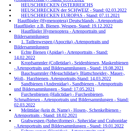
HEUSCHRECKEN ÖSTERREICHS
HEUSCHRECKEN der SCHWEIZ - Stand: 02.03.2022
HEUSCHRECKEN EUROPAS - Stand: 07.11.2021
Hautflügler (Hymenoptera) Deutschlands - Artenportraits
Hautflügler, z.B. Bienen, Wespen- Stand: 19.12.2022
Hautflügler Hymenoptera - Artenportraits und
Bildersammlungen
1. Taillenwespen (Apocrita) -Artenportraits und
Bildersammlungen
Echte Bienen (Apidae) - Artenportraits - Stand:
14.02.2022
Kropfsammler (Colletidae) - Seidenbienen, Maskenbienen
- Artenportraits und Bildersammlungen - Stand: 19.08.2021
Bauchsammler (Megachilidae)- Blattschneider-, Mauer-,
Woll-, Harzbienen- Artenportraits-Stand: 14.03.2022
Sandbienen (Andrenidae) - Sandbienen - Artenportraits
und Bildersammlungen - Stand: 17.05.2021
Furchenbienen (Halictidae) - Furchenbienen,
Schmalbienen - Artenportraits und Bildersammlungen - Stand:
02.03.2022
Melittidae (kein dt. Name) - Hosen-, Schenkelbienen -
Artenportraits - Stand: 18.02.2021
Grabwespen (Spheciformes) - Sphecidae und Crabonidae
- Artenportraits und Bildersammlungen - Stand: 19.01.2022