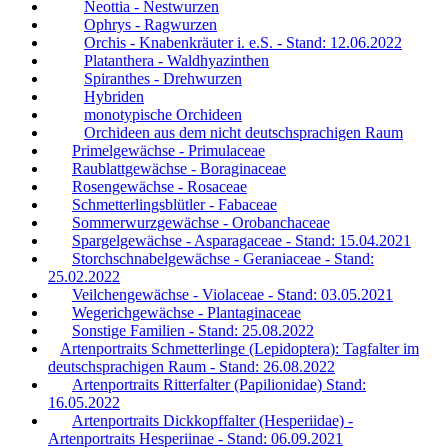
Neottia - Nestwurzen
Ophrys - Ragwurzen
Orchis - Knabenkräuter i. e.S. - Stand: 12.06.2022
Platanthera - Waldhyazinthen
Spiranthes - Drehwurzen
Hybriden
monotypische Orchideen
Orchideen aus dem nicht deutschsprachigen Raum
Primelgewächse - Primulaceae
Raublattgewächse - Boraginaceae
Rosengewächse - Rosaceae
Schmetterlingsblütler - Fabaceae
Sommerwurzgewächse - Orobanchaceae
Spargelgewächse - Asparagaceae - Stand: 15.04.2021
Storchschnabelgewächse - Geraniaceae - Stand:
25.02.2022
Veilchengewächse - Violaceae - Stand: 03.05.2021
Wegerichgewächse - Plantaginaceae
Sonstige Familien - Stand: 25.08.2022
Artenportraits Schmetterlinge (Lepidoptera): Tagfalter im
deutschsprachigen Raum - Stand: 26.08.2022
Artenportraits Ritterfalter (Papilionidae) Stand:
16.05.2022
Artenportraits Dickkopffalter (Hesperiidae) -
Artenportraits Hesperiinae - Stand: 06.09.2021