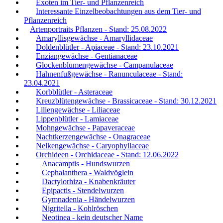
Exoten im Tier- und Pflanzenreich
Interessante Einzelbeobachtungen aus dem Tier- und
Pflanzenreich
Artenportraits Pflanzen - Stand: 25.08.2022
Amaryllisgewächse - Amaryllidaceae
Doldenblütler - Apiaceae - Stand: 23.10.2021
Enziangewächse - Gentianaceae
Glockenblumengewächse - Campanulaceae
Hahnenfußgewächse - Ranunculaceae - Stand:
23.04.2021
Korbblütler - Asteraceae
Kreuzblütengewächse - Brassicaceae - Stand: 30.12.2021
Liliengewächse - Liliaceae
Lippenblütler - Lamiaceae
Mohngewächse - Papaveraceae
Nachtkerzengewächse - Onagraceae
Nelkengewächse - Caryophyllaceae
Orchideen - Orchidaceae - Stand: 12.06.2022
Anacamptis - Hundswurzen
Cephalanthera - Waldvöglein
Dactylorhiza - Knabenkräuter
Epipactis - Stendelwurzen
Gymnadenia - Händelwurzen
Nigritella - Kohlröschen
Neotinea - kein deutscher Name