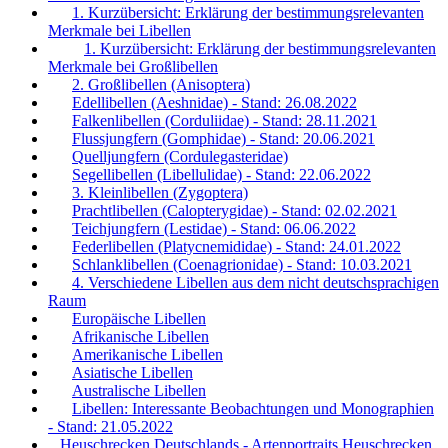
1. Kurzübersicht: Erklärung der bestimmungsrelevanten
Merkmale bei Libellen
1. Kurzübersicht: Erklärung der bestimmungsrelevanten
Merkmale bei Großlibellen
2. Großlibellen (Anisoptera)
Edellibellen (Aeshnidae) - Stand: 26.08.2022
Falkenlibellen (Corduliidae) - Stand: 28.11.2021
Flussjungfern (Gomphidae) - Stand: 20.06.2021
Quelljungfern (Cordulegasteridae)
Segellibellen (Libellulidae) - Stand: 22.06.2022
3. Kleinlibellen (Zygoptera)
Prachtlibellen (Calopterygidae) - Stand: 02.02.2021
Teichjungfern (Lestidae) - Stand: 06.06.2022
Federlibellen (Platycnemididae) - Stand: 24.01.2022
Schlanklibellen (Coenagrionidae) - Stand: 10.03.2021
4. Verschiedene Libellen aus dem nicht deutschsprachigen
Raum
Europäische Libellen
Afrikanische Libellen
Amerikanische Libellen
Asiatische Libellen
Australische Libellen
Libellen: Interessante Beobachtungen und Monographien
- Stand: 21.05.2022
Heuschrecken Deutschlands - Artenportraits Heuschrecken