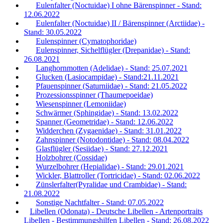
Eulenfalter (Noctuidae) I ohne Bärenspinner - Stand:
12.06.2022
Eulenfalter (Noctuidae) II / Bärenspinner (Arctiidae) -
Stand: 30.05.2022
Eulenspinner (Cymatophoridae)
Eulenspinner, Sichelflügler (Drepanidae) - Stand:
26.08.2021
Langhornmotten (Adelidae) - Stand: 25.07.2021
Glucken (Lasiocampidae) - Stand:21.11.2021
Pfauenspinner (Saturniidae) - Stand: 21.05.2022
Prozessionsspinner (Thaumepoeidae)
Wiesenspinner (Lemoniidae)
Schwärmer (Sphingidae) - Stand: 13.02.2022
Spanner (Geometridae) - Stand: 12.06.2022
Widderchen (Zygaenidae) - Stand: 31.01.2022
Zahnspinner (Notodontidae) - Stand: 08.04.2022
Glasflügler (Sesiidae) - Stand: 27.12.2021
Holzbohrer (Cossidae)
Wurzelbohrer (Hepialidae) - Stand: 29.01.2021
Wickler, Blattroller (Tortricidae) - Stand: 02.06.2022
Zünslerfalter(Pyralidae und Crambidae) - Stand:
21.08.2022
Sonstige Nachtfalter - Stand: 07.05.2022
Libellen (Odonata) - Deutsche Libellen - Artenportraits
Libellen - Bestimmungshilfen Libellen - Stand: 26.08.2022