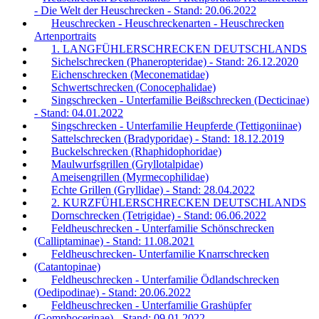
- Die Welt der Heuschrecken - Stand: 20.06.2022
Heuschrecken - Heuschreckenarten - Heuschrecken
Artenportraits
1. LANGFÜHLERSCHRECKEN DEUTSCHLANDS
Sichelschrecken (Phaneropteridae) - Stand: 26.12.2020
Eichenschrecken (Meconematidae)
Schwertschrecken (Conocephalidae)
Singschrecken - Unterfamilie Beißschrecken (Decticinae)
- Stand: 04.01.2022
Singschrecken - Unterfamilie Heupferde (Tettigoniinae)
Sattelschrecken (Bradyporidae) - Stand: 18.12.2019
Buckelschrecken (Rhaphidophoridae)
Maulwurfsgrillen (Gryllotalpidae)
Ameisengrillen (Myrmecophilidae)
Echte Grillen (Gryllidae) - Stand: 28.04.2022
2. KURZFÜHLERSCHRECKEN DEUTSCHLANDS
Dornschrecken (Tetrigidae) - Stand: 06.06.2022
Feldheuschrecken - Unterfamilie Schönschrecken
(Calliptaminae) - Stand: 11.08.2021
Feldheuschrecken- Unterfamilie Knarrschrecken
(Catantopinae)
Feldheuschrecken - Unterfamilie Ödlandschrecken
(Oedipodinae) - Stand: 20.06.2022
Feldheuschrecken - Unterfamilie Grashüpfer
(Gomphocerinae) - Stand: 09.01.2022