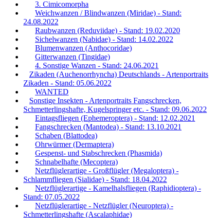
3. Cimicomorpha
Weichwanzen / Blindwanzen (Miridae) - Stand:
24.08.2022
Raubwanzen (Reduviidae) - Stand: 19.02.2020
Sichelwanzen (Nabidae) - Stand: 14.02.2022
Blumenwanzen (Anthocoridae)
Gitterwanzen (Tingidae)
4. Sonstige Wanzen - Stand: 24.06.2021
Zikaden (Auchenorrhyncha) Deutschlands - Artenportraits
Zikaden - Stand: 05.06.2022
WANTED
Sonstige Insekten - Artenportraits Fangschrecken,
Schmetterlingshafte, Kugelspringer etc. - Stand: 09.06.2022
Eintagsfliegen (Ephemeroptera) - Stand: 12.02.2021
Fangschrecken (Mantodea) - Stand: 13.10.2021
Schaben (Blattodea)
Ohrwürmer (Dermaptera)
Gespenst- und Stabschrecken (Phasmida)
Schnabelhafte (Mecoptera)
Netzflüglerartige - Großflügler (Megaloptera) -
Schlammfliegen (Sialidae) - Stand: 18.04.2022
Netzflüglerartige - Kamelhalsfliegen (Raphidioptera) -
Stand: 07.05.2022
Netzflüglerartige - Netzflügler (Neuroptera) -
Schmetterlingshafte (Ascalaphidae)