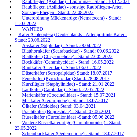
Raubfliegen (Asilidae) - Laphriinae - Stand: 10.12.2021
Raubfliegen (Asilidae) - sonstige Raubfliegen-Arten
Sonstige Fliegen - Stand: 22.08.2022
Unterordnung Mückenartige (Nematocera) - Stand:
11.03.2022
WANTED
Käfer (Coleoptera) Deutschlands - Artenportraits Käfer -
Stand: 20.06.2022
Aaskäfer (Silphidae) - Stand: 28.04.2022
Blatthornkäfer (Scarabaeidae) - Stand: 09.06.2022
Blattkäfer (Chrysomelidae) - Stand 23.05.2022
Bockkäfer (Cerambycidae) - Stand: 16.05.2022
Buntkäfer (Cleridae) - Stand: 06.01.2022
Düsterkäfer (Serropalpidae) Stand: 18.07.2017
Feuerkäfer (Pyrochroidae) Stand: 28.08.2017
Kurzflügler (Staphylinidae) - Stand: 21.01.2022
Laufkäfer (Carabidae) - Stand: 22.05.2022
Marienkäfer (Coccinellidae) - Stand: 15.07.2021
Mistkäfer (Geotrupidae) - Stand: 18.07.2017
Ölkäfer (Meloidae) Stand: 03.04.2021
Prachtkäfer (Buprestidae) - Stand: 07.06.2021
Rüsselkäfer (Curculionidae) -Stand: 05.06.2022
Weitere Rüsselkäferartige (Curculionoidea) - Stand:
23.05.2022
Scheinbockkäfer (Oedemeridae) - Stand: 18.07.2017