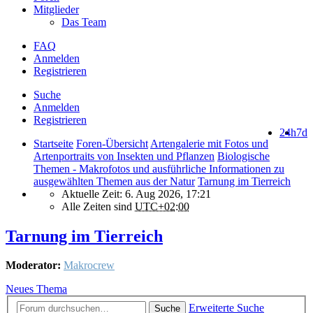
Mitglieder
Das Team
FAQ
Anmelden
Registrieren
Suche
Anmelden
Registrieren
24h
7d
Startseite
Foren-Übersicht
Artengalerie mit Fotos und
Artenportraits von Insekten und Pflanzen
Biologische
Themen - Makrofotos und ausführliche Informationen zu
ausgewählten Themen aus der Natur
Tarnung im Tierreich
Aktuelle Zeit: 6. Aug 2026, 17:21
Alle Zeiten sind
UTC+02:00
Tarnung im Tierreich
Moderator:
Makrocrew
Neues Thema
Erweiterte Suche
Suche