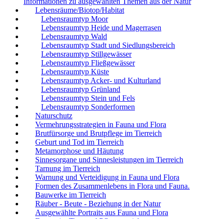
Informationen zu ausgewählten Themen aus der Natur
Lebensräume/Biotop/Habitat
Lebensraumtyp Moor
Lebensraumtyp Heide und Magerrasen
Lebensraumtyp Wald
Lebensraumtyp Stadt und Siedlungsbereich
Lebensraumtyp Stillgewässer
Lebensraumtyp Fließgewässer
Lebensraumtyp Küste
Lebensraumtyp Acker- und Kulturland
Lebensraumtyp Grünland
Lebensraumtyp Stein und Fels
Lebensraumtyp Sonderformen
Naturschutz
Vermehrungsstrategien in Fauna und Flora
Brutfürsorge und Brutpflege im Tierreich
Geburt und Tod im Tierreich
Metamorphose und Häutung
Sinnesorgane und Sinnesleistungen im Tierreich
Tarnung im Tierreich
Warnung und Verteidigung in Fauna und Flora
Formen des Zusammenlebens in Flora und Fauna.
Bauwerke im Tierreich
Räuber - Beute - Beziehung in der Natur
Ausgewählte Portraits aus Fauna und Flora