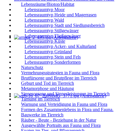
Lebensräume/Biotop/Habitat
Lebensraumtyp Moor
Lebensraumtyp Heide und Magerrasen
Lebensraumtyp Wald
Lebensraumtyp Stadt und Siedlungsbereich
Lebensraumtyp Stillgewässer
Lebensraumtyp Fließgewässer
Lebensraumtyp Küste
Lebensraumtyp Acker- und Kulturland
Lebensraumtyp Grünland
Lebensraumtyp Stein und Fels
Lebensraumtyp Sonderformen
Naturschutz
Vermehrungsstrategien in Fauna und Flora
Brutfürsorge und Brutpflege im Tierreich
Geburt und Tod im Tierreich
Metamorphose und Häutung
Sinnesorgane und Sinnesleistungen im Tierreich
Tarnung im Tierreich
Warnung und Verteidigung in Fauna und Flora
Formen des Zusammenlebens in Flora und Fauna.
Bauwerke im Tierreich
Räuber - Beute - Beziehung in der Natur
Ausgewählte Portraits aus Fauna und Flora
Exoten im Tier- und Pflanzenreich