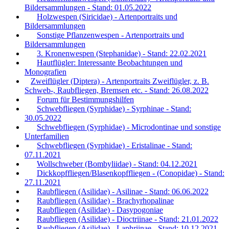
Bildersammlungen - Stand: 01.05.2022
Holzwespen (Siricidae) - Artenportraits und
Bildersammlungen
Sonstige Pflanzenwespen - Artenportraits und
Bildersammlungen
3. Kronenwespen (Stephanidae) - Stand: 22.02.2021
Hautflügler: Interessante Beobachtungen und
Monografien
Zweiflügler (Diptera) - Artenportraits Zweiflügler, z. B.
Schweb-, Raubfliegen, Bremsen etc. - Stand: 26.08.2022
Forum für Bestimmungshilfen
Schwebfliegen (Syrphidae) - Syrphinae - Stand:
30.05.2022
Schwebfliegen (Syrphidae) - Microdontinae und sonstige
Unterfamilien
Schwebfliegen (Syrphidae) - Eristalinae - Stand:
07.11.2021
Wollschweber (Bombyliidae) - Stand: 04.12.2021
Dickkopffliegen/Blasenkopffliegen - (Conopidae) - Stand:
27.11.2021
Raubfliegen (Asilidae) - Asilinae - Stand: 06.06.2022
Raubfliegen (Asilidae) - Brachyrhopalinae
Raubfliegen (Asilidae) - Dasypogoniae
Raubfliegen (Asilidae) - Dioctriinae - Stand: 21.01.2022
Raubfliegen (Asilidae) - Laphriinae - Stand: 10.12.2021