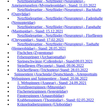
Netzflüglerartige - Netzflügler (Neuroptera) -
Ameisenjungfern (Myrmeleontidae) - Stand: 11.03.2022
Netzflüglerartige - Netzflügler (Neuroptera) - Bachhafte
(Osmylidae)
Netzflüglerartige - Netzflügler (Neuroptera) - Fadenhafte
(Nemopteridae)
Netzflüglerartige - Netzflügler (Neuroptera) - Fanghafte
(Mantispidae) - Stand: 15.12.2021
Netzflüglerartige - Netzflügler (Neuroptera) - Florfliegen
(Chrysopidae) - Stand: 17.02.2021
Netzflüglerartige - Netzflügler (Neuroptera) - Taghafte
(Hemerobiidae) - Stand: 28.05.2021
Fischchen (Zygentoma)
Felsenspringer (Archaeognatha)
Springschwänze (Collembola) - Stand:09.03.2021
Steinfliegen (Plecopeta) - Stand: 09.06.2022
Köcherfliegen (Trichoptera) Stand: 28.03.2022
Spinnentiere (Arachnida) Deutschlands - Artenportraits
Webspinnen und Spinnentiere - Stand: 20.06.2022
1. Webspinnen (Araneae) - Stand: 24.09.2021
Dornfingerspinnen (Miturgidae)
Fischernetzspinnen (Segestriidae)
Finsterspinnen (Amaurobiidae)
Krabbenspinnen (Thomisidae) - Stand: 02.05.2022
Kräuselradnetzspinnen (Uloboridae)