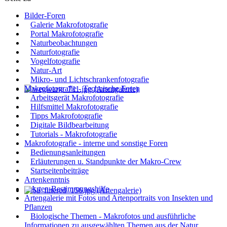
Bilder-Foren
Galerie Makrofotografie
Portal Makrofotografie
Naturbeobachtungen
Naturfotografie
Vogelfotografie
Natur-Art
Mikro- und Lichtschrankenfotografie
Makrofotografie - Technische Foren
Arbeitsgerät Makrofotografie
Hilfsmittel Makrofotografie
Tipps Makrofotografie
Digitale Bildbearbeitung
Tutorials - Makrofotografie
Makrofotografie - interne und sonstige Foren
Bedienungsanleitungen
Erläuterungen u. Standpunkte der Makro-Crew
Startseitenbeiträge
Artenkenntnis
Arten-Bestimmungshilfe
Artengalerie mit Fotos und Artenportraits von Insekten und
Pflanzen
Biologische Themen - Makrofotos und ausführliche
Informationen zu ausgewählten Themen aus der Natur