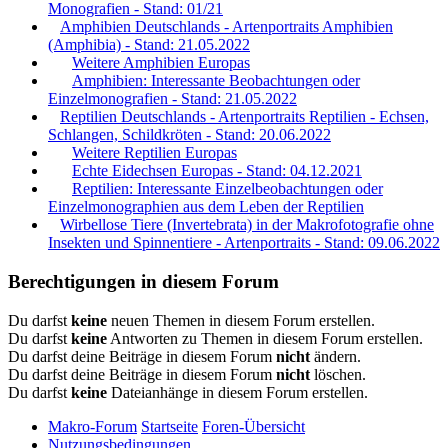
Monografien - Stand: 01/21
Amphibien Deutschlands - Artenportraits Amphibien
(Amphibia) - Stand: 21.05.2022
Weitere Amphibien Europas
Amphibien: Interessante Beobachtungen oder
Einzelmonografien - Stand: 21.05.2022
Reptilien Deutschlands - Artenportraits Reptilien - Echsen,
Schlangen, Schildkröten - Stand: 20.06.2022
Weitere Reptilien Europas
Echte Eidechsen Europas - Stand: 04.12.2021
Reptilien: Interessante Einzelbeobachtungen oder
Einzelmonographien aus dem Leben der Reptilien
Wirbellose Tiere (Invertebrata) in der Makrofotografie ohne
Insekten und Spinnentiere - Artenportraits - Stand: 09.06.2022
Berechtigungen in diesem Forum
Du darfst
keine
neuen Themen in diesem Forum erstellen.
Du darfst
keine
Antworten zu Themen in diesem Forum erstellen.
Du darfst deine Beiträge in diesem Forum
nicht
ändern.
Du darfst deine Beiträge in diesem Forum
nicht
löschen.
Du darfst
keine
Dateianhänge in diesem Forum erstellen.
Makro-Forum
Startseite
Foren-Übersicht
Nutzungsbedingungen