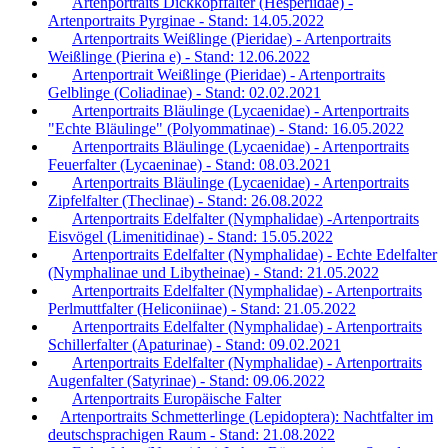
Artenportraits Dickkopffalter (Hesperiidae) -
Artenportraits Pyrginae - Stand: 14.05.2022
Artenportraits Weißlinge (Pieridae) - Artenportraits
Weißlinge (Pierina e) - Stand: 12.06.2022
Artenportrait Weißlinge (Pieridae) - Artenportraits
Gelblinge (Coliadinae) - Stand: 02.02.2021
Artenportraits Bläulinge (Lycaenidae) - Artenportraits
"Echte Bläulinge" (Polyommatinae) - Stand: 16.05.2022
Artenportraits Bläulinge (Lycaenidae) - Artenportraits
Feuerfalter (Lycaeninae) - Stand: 08.03.2021
Artenportraits Bläulinge (Lycaenidae) - Artenportraits
Zipfelfalter (Theclinae) - Stand: 26.08.2022
Artenportraits Edelfalter (Nymphalidae) -Artenportraits
Eisvögel (Limenitidinae) - Stand: 15.05.2022
Artenportraits Edelfalter (Nymphalidae) - Echte Edelfalter
(Nymphalinae und Libytheinae) - Stand: 21.05.2022
Artenportraits Edelfalter (Nymphalidae) - Artenportraits
Perlmuttfalter (Heliconiinae) - Stand: 21.05.2022
Artenportraits Edelfalter (Nymphalidae) - Artenportraits
Schillerfalter (Apaturinae) - Stand: 09.02.2021
Artenportraits Edelfalter (Nymphalidae) - Artenportraits
Augenfalter (Satyrinae) - Stand: 09.06.2022
Artenportraits Europäische Falter
Artenportraits Schmetterlinge (Lepidoptera): Nachtfalter im
deutschsprachigen Raum - Stand: 21.08.2022