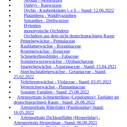
Neottia - Nestwurzen
Ophrys - Ragwurzen
Orchis - Knabenkräuter i. e.S. - Stand: 12.06.2022
Platanthera - Waldhyazinthen
Spiranthes - Drehwurzen
Hybriden
monotypische Orchideen
Orchideen aus dem nicht deutschsprachigen Raum
Primelgewächse - Primulaceae
Raublattgewächse - Boraginaceae
Rosengewächse - Rosaceae
Schmetterlingsblütler - Fabaceae
Sommerwurzgewächse - Orobanchaceae
Spargelgewächse - Asparagaceae - Stand: 15.04.2021
Storchschnabelgewächse - Geraniaceae - Stand:
25.02.2022
Veilchengewächse - Violaceae - Stand: 03.05.2021
Wegerichgewächse - Plantaginaceae
Sonstige Familien - Stand: 25.08.2022
Artenportraits Schmetterlinge (Lepidoptera): Tagfalter im
deutschsprachigen Raum - Stand: 26.08.2022
Artenportraits Ritterfalter (Papilionidae) Stand:
16.05.2022
Artenportraits Dickkopffalter (Hesperiidae) -
Artenportraits Hesperiinae - Stand: 06.09.2021