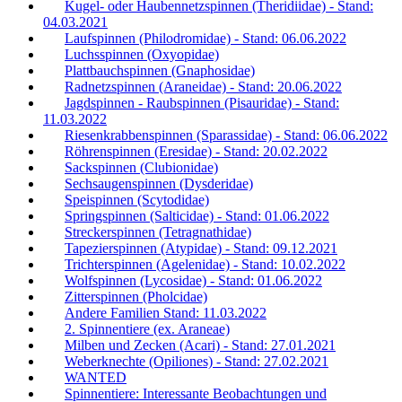
Kugel- oder Haubennetzspinnen (Theridiidae) - Stand:
04.03.2021
Laufspinnen (Philodromidae) - Stand: 06.06.2022
Luchsspinnen (Oxyopidae)
Plattbauchspinnen (Gnaphosidae)
Radnetzspinnen (Araneidae) - Stand: 20.06.2022
Jagdspinnen - Raubspinnen (Pisauridae) - Stand:
11.03.2022
Riesenkrabbenspinnen (Sparassidae) - Stand: 06.06.2022
Röhrenspinnen (Eresidae) - Stand: 20.02.2022
Sackspinnen (Clubionidae)
Sechsaugenspinnen (Dysderidae)
Speispinnen (Scytodidae)
Springspinnen (Salticidae) - Stand: 01.06.2022
Streckerspinnen (Tetragnathidae)
Tapezierspinnen (Atypidae) - Stand: 09.12.2021
Trichterspinnen (Agelenidae) - Stand: 10.02.2022
Wolfspinnen (Lycosidae) - Stand: 01.06.2022
Zitterspinnen (Pholcidae)
Andere Familien Stand: 11.03.2022
2. Spinnentiere (ex. Araneae)
Milben und Zecken (Acari) - Stand: 27.01.2021
Weberknechte (Opiliones) - Stand: 27.02.2021
WANTED
Spinnentiere: Interessante Beobachtungen und