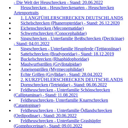
- Die Welt der Heuschrecken - Stand: 20.06.2022
Heuschrecken - Heuschreckenarten - Heuschrecken
Artenportraits
1. LANGFÜHLERSCHRECKEN DEUTSCHLANDS
Sichelschrecken (Phaneropteridae) - Stand: 26.12.2020
Eichenschrecken (Meconematidae)
Schwertschrecken (Conocephalidae)
Singschrecken - Unterfamilie Beißschrecken (Decticinae)
- Stand: 04.01.2022
Singschrecken - Unterfamilie Heupferde (Tettigoniinae)
Sattelschrecken (Bradyporidae) - Stand: 18.12.2019
Buckelschrecken (Rhaphidophoridae)
Maulwurfsgrillen (Gryllotalpidae)
Ameisengrillen (Myrmecophilidae)
Echte Grillen (Gryllidae) - Stand: 28.04.2022
2. KURZFÜHLERSCHRECKEN DEUTSCHLANDS
Dornschrecken (Tetrigidae) - Stand: 06.06.2022
Feldheuschrecken - Unterfamilie Schönschrecken
(Calliptaminae) - Stand: 11.08.2021
Feldheuschrecken- Unterfamilie Knarrschrecken
(Catantopinae)
Feldheuschrecken - Unterfamilie Ödlandschrecken
(Oedipodinae) - Stand: 20.06.2022
Feldheuschrecken - Unterfamilie Grashüpfer
(Gomphocerinae) - Stand: 09.01.2022