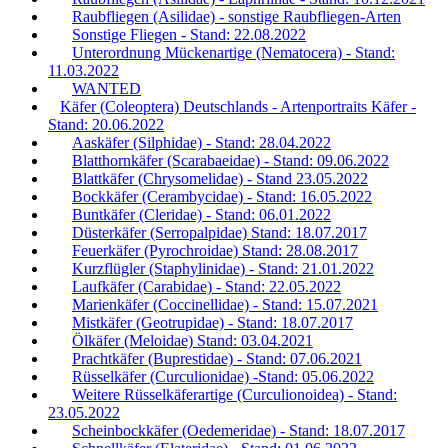
Raubfliegen (Asilidae) - sonstige Raubfliegen-Arten
Sonstige Fliegen - Stand: 22.08.2022
Unterordnung Mückenartige (Nematocera) - Stand:
11.03.2022
WANTED
Käfer (Coleoptera) Deutschlands - Artenportraits Käfer -
Stand: 20.06.2022
Aaskäfer (Silphidae) - Stand: 28.04.2022
Blatthornkäfer (Scarabaeidae) - Stand: 09.06.2022
Blattkäfer (Chrysomelidae) - Stand 23.05.2022
Bockkäfer (Cerambycidae) - Stand: 16.05.2022
Buntkäfer (Cleridae) - Stand: 06.01.2022
Düsterkäfer (Serropalpidae) Stand: 18.07.2017
Feuerkäfer (Pyrochroidae) Stand: 28.08.2017
Kurzflügler (Staphylinidae) - Stand: 21.01.2022
Laufkäfer (Carabidae) - Stand: 22.05.2022
Marienkäfer (Coccinellidae) - Stand: 15.07.2021
Mistkäfer (Geotrupidae) - Stand: 18.07.2017
Ölkäfer (Meloidae) Stand: 03.04.2021
Prachtkäfer (Buprestidae) - Stand: 07.06.2021
Rüsselkäfer (Curculionidae) -Stand: 05.06.2022
Weitere Rüsselkäferartige (Curculionoidea) - Stand:
23.05.2022
Scheinbockkäfer (Oedemeridae) - Stand: 18.07.2017