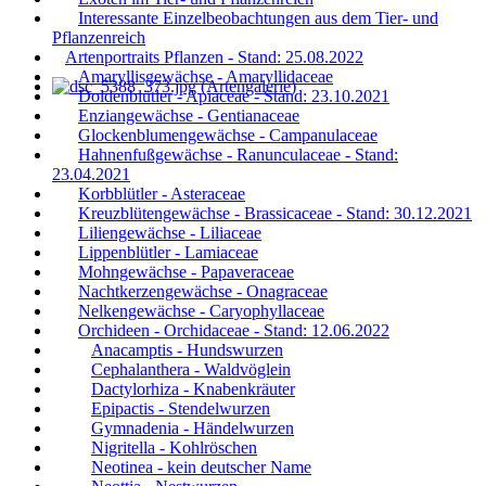
Interessante Einzelbeobachtungen aus dem Tier- und
Pflanzenreich
Artenportraits Pflanzen - Stand: 25.08.2022
Amaryllisgewächse - Amaryllidaceae
Doldenblütler - Apiaceae - Stand: 23.10.2021
Enziangewächse - Gentianaceae
Glockenblumengewächse - Campanulaceae
Hahnenfußgewächse - Ranunculaceae - Stand:
23.04.2021
Korbblütler - Asteraceae
Kreuzblütengewächse - Brassicaceae - Stand: 30.12.2021
Liliengewächse - Liliaceae
Lippenblütler - Lamiaceae
Mohngewächse - Papaveraceae
Nachtkerzengewächse - Onagraceae
Nelkengewächse - Caryophyllaceae
Orchideen - Orchidaceae - Stand: 12.06.2022
Anacamptis - Hundswurzen
Cephalanthera - Waldvöglein
Dactylorhiza - Knabenkräuter
Epipactis - Stendelwurzen
Gymnadenia - Händelwurzen
Nigritella - Kohlröschen
Neotinea - kein deutscher Name