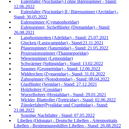
Eulenfalter (Noctuidae) I ohne Bärenspinner - Stand:
12.06.2022
Eulenfalter (Noctuidae) II / Bärenspinner (Arctiidae) -
Stand: 30.05.2022
Eulenspinner (Cymatophoridae)
Eulenspinner, Sichelflügler (Drepanidae) - Stand:
26.08.2021
Langhornmotten (Adelidae) - Stand: 25.07.2021
Glucken (Lasiocampidae) - Stand:21.11.2021
Pfauenspinner (Saturniidae) - Stand: 21.05.2022
Prozessionsspinner (Thaumepoeidae)
Wiesenspinner (Lemoniidae)
Schwärmer (Sphingidae) - Stand: 13.02.2022
Spanner (Geometridae) - Stand: 12.06.2022
Widderchen (Zygaenidae) - Stand: 31.01.2022
Zahnspinner (Notodontidae) - Stand: 08.04.2022
Glasflügler (Sesiidae) - Stand: 27.12.2021
Holzbohrer (Cossidae)
Wurzelbohrer (Hepialidae) - Stand: 29.01.2021
Wickler, Blattroller (Tortricidae) - Stand: 02.06.2022
Zünslerfalter(Pyralidae und Crambidae) - Stand:
21.08.2022
Sonstige Nachtfalter - Stand: 07.05.2022
Libellen (Odonata) - Deutsche Libellen - Artenportraits
Libellen - Bestimmungshilfen Libellen - Stand: 26.08.2022