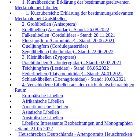
1. Kurzübersicht: Erklärung der bestimmungsrelevanten
Merkmale bei Libellen
1. Kurzübersicht: Erklärung der bestimmungsrelevanten
Merkmale bei Großlibellen
2. Großlibellen (Anisoptera)
Edellibellen (Aeshnidae) - Stand: 26.08.2022
Falkenlibellen (Corduliidae) - Stand: 28.11.2021
Flussjungfern (Gomphidae) - Stand: 20.06.2021
Quelljungfern (Cordulegasteridae)
Segellibellen (Libellulidae) - Stand: 22.06.2022
3. Kleinlibellen (Zygoptera)
Prachtlibellen (Calopterygidae) - Stand: 02.02.2021
Teichjungfern (Lestidae) - Stand: 06.06.2022
Federlibellen (Platycnemididae) - Stand: 24.01.2022
Schlanklibellen (Coenagrionidae) - Stand: 10.03.2021
4. Verschiedene Libellen aus dem nicht deutschsprachigen
Raum
Europäische Libellen
Afrikanische Libellen
Amerikanische Libellen
Asiatische Libellen
Australische Libellen
Libellen: Interessante Beobachtungen und Monographien
- Stand: 21.05.2022
Heuschrecken Deutschlands - Artenportraits Heuschrecken