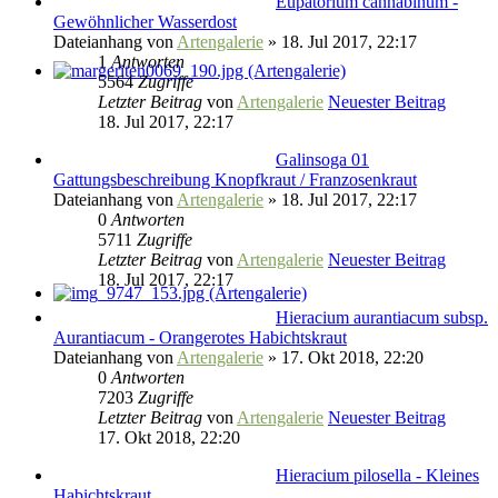
Eupatorium cannabinum -
Gewöhnlicher Wasserdost
Dateianhang
von
Artengalerie
» 18. Jul 2017, 22:17
1
Antworten
5564
Zugriffe
Letzter Beitrag
von
Artengalerie
Neuester Beitrag
18. Jul 2017, 22:17
Galinsoga 01
Gattungsbeschreibung Knopfkraut / Franzosenkraut
Dateianhang
von
Artengalerie
» 18. Jul 2017, 22:17
0
Antworten
5711
Zugriffe
Letzter Beitrag
von
Artengalerie
Neuester Beitrag
18. Jul 2017, 22:17
Hieracium aurantiacum subsp.
Aurantiacum - Orangerotes Habichtskraut
Dateianhang
von
Artengalerie
» 17. Okt 2018, 22:20
0
Antworten
7203
Zugriffe
Letzter Beitrag
von
Artengalerie
Neuester Beitrag
17. Okt 2018, 22:20
Hieracium pilosella - Kleines
Habichtskraut