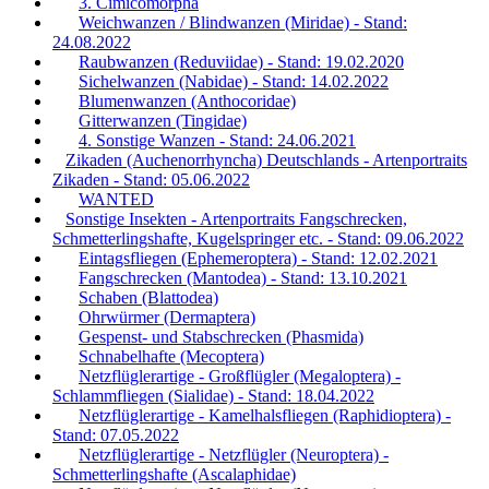
3. Cimicomorpha
Weichwanzen / Blindwanzen (Miridae) - Stand:
24.08.2022
Raubwanzen (Reduviidae) - Stand: 19.02.2020
Sichelwanzen (Nabidae) - Stand: 14.02.2022
Blumenwanzen (Anthocoridae)
Gitterwanzen (Tingidae)
4. Sonstige Wanzen - Stand: 24.06.2021
Zikaden (Auchenorrhyncha) Deutschlands - Artenportraits
Zikaden - Stand: 05.06.2022
WANTED
Sonstige Insekten - Artenportraits Fangschrecken,
Schmetterlingshafte, Kugelspringer etc. - Stand: 09.06.2022
Eintagsfliegen (Ephemeroptera) - Stand: 12.02.2021
Fangschrecken (Mantodea) - Stand: 13.10.2021
Schaben (Blattodea)
Ohrwürmer (Dermaptera)
Gespenst- und Stabschrecken (Phasmida)
Schnabelhafte (Mecoptera)
Netzflüglerartige - Großflügler (Megaloptera) -
Schlammfliegen (Sialidae) - Stand: 18.04.2022
Netzflüglerartige - Kamelhalsfliegen (Raphidioptera) -
Stand: 07.05.2022
Netzflüglerartige - Netzflügler (Neuroptera) -
Schmetterlingshafte (Ascalaphidae)