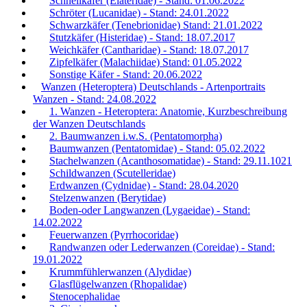
Schnellkäfer (Elateridae) - Stand: 01.06.2022
Schröter (Lucanidae) - Stand: 24.01.2022
Schwarzkäfer (Tenebrionidae) Stand: 21.01.2022
Stutzkäfer (Histeridae) - Stand: 18.07.2017
Weichkäfer (Cantharidae) - Stand: 18.07.2017
Zipfelkäfer (Malachiidae) Stand: 01.05.2022
Sonstige Käfer - Stand: 20.06.2022
Wanzen (Heteroptera) Deutschlands - Artenportraits
Wanzen - Stand: 24.08.2022
1. Wanzen - Heteroptera: Anatomie, Kurzbeschreibung
der Wanzen Deutschlands
2. Baumwanzen i.w.S. (Pentatomorpha)
Baumwanzen (Pentatomidae) - Stand: 05.02.2022
Stachelwanzen (Acanthosomatidae) - Stand: 29.11.1021
Schildwanzen (Scutelleridae)
Erdwanzen (Cydnidae) - Stand: 28.04.2020
Stelzenwanzen (Berytidae)
Boden-oder Langwanzen (Lygaeidae) - Stand:
14.02.2022
Feuerwanzen (Pyrrhocoridae)
Randwanzen oder Lederwanzen (Coreidae) - Stand:
19.01.2022
Krummfühlerwanzen (Alydidae)
Glasflügelwanzen (Rhopalidae)
Stenocephalidae