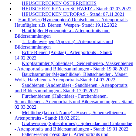
HEUSCHRECKEN ÖSTERREICHS
HEUSCHRECKEN der SCHWEIZ - Stand: 02.03.2022
HEUSCHRECKEN EUROPAS - Stand: 07.11.2021
Hautflügler (Hymenoptera) Deutschlands - Artenportraits
Hautflügler, z.B. Bienen, Wespen- Stand: 19.12.2022
Hautflügler Hymenoptera - Artenportraits und
Bildersammlungen
1. Taillenwespen (Apocrita) -Artenportraits und
Bildersammlungen
Echte Bienen (Apidae) - Artenportraits - Stand:
14.02.2022
Kropfsammler (Colletidae) - Seidenbienen, Maskenbienen
- Artenportraits und Bildersammlungen - Stand: 19.08.2021
Bauchsammler (Megachilidae)- Blattschneider-, Mauer-,
Woll-, Harzbienen- Artenportraits-Stand: 14.03.2022
Sandbienen (Andrenidae) - Sandbienen - Artenportraits
und Bildersammlungen - Stand: 17.05.2021
Furchenbienen (Halictidae) - Furchenbienen,
Schmalbienen - Artenportraits und Bildersammlungen - Stand:
02.03.2022
Melittidae (kein dt. Name) - Hosen-, Schenkelbienen -
Artenportraits - Stand: 18.02.2021
Grabwespen (Spheciformes) - Sphecidae und Crabonidae
- Artenportraits und Bildersammlungen - Stand: 19.01.2022
Faltenwespen (Vespidae) - Artenportraits und