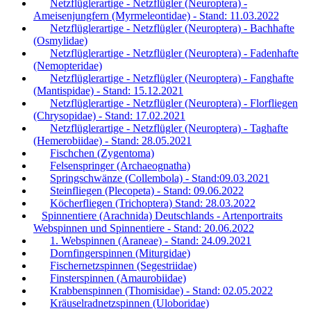
Netzflüglerartige - Netzflügler (Neuroptera) -
Ameisenjungfern (Myrmeleontidae) - Stand: 11.03.2022
Netzflüglerartige - Netzflügler (Neuroptera) - Bachhafte
(Osmylidae)
Netzflüglerartige - Netzflügler (Neuroptera) - Fadenhafte
(Nemopteridae)
Netzflüglerartige - Netzflügler (Neuroptera) - Fanghafte
(Mantispidae) - Stand: 15.12.2021
Netzflüglerartige - Netzflügler (Neuroptera) - Florfliegen
(Chrysopidae) - Stand: 17.02.2021
Netzflüglerartige - Netzflügler (Neuroptera) - Taghafte
(Hemerobiidae) - Stand: 28.05.2021
Fischchen (Zygentoma)
Felsenspringer (Archaeognatha)
Springschwänze (Collembola) - Stand:09.03.2021
Steinfliegen (Plecopeta) - Stand: 09.06.2022
Köcherfliegen (Trichoptera) Stand: 28.03.2022
Spinnentiere (Arachnida) Deutschlands - Artenportraits
Webspinnen und Spinnentiere - Stand: 20.06.2022
1. Webspinnen (Araneae) - Stand: 24.09.2021
Dornfingerspinnen (Miturgidae)
Fischernetzspinnen (Segestriidae)
Finsterspinnen (Amaurobiidae)
Krabbenspinnen (Thomisidae) - Stand: 02.05.2022
Kräuselradnetzspinnen (Uloboridae)