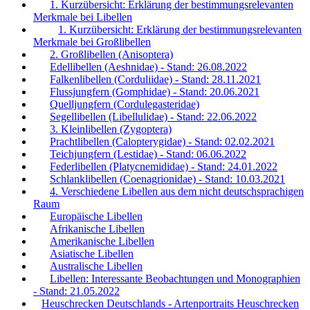
1. Kurzübersicht: Erklärung der bestimmungsrelevanten
Merkmale bei Libellen
1. Kurzübersicht: Erklärung der bestimmungsrelevanten
Merkmale bei Großlibellen
2. Großlibellen (Anisoptera)
Edellibellen (Aeshnidae) - Stand: 26.08.2022
Falkenlibellen (Corduliidae) - Stand: 28.11.2021
Flussjungfern (Gomphidae) - Stand: 20.06.2021
Quelljungfern (Cordulegasteridae)
Segellibellen (Libellulidae) - Stand: 22.06.2022
3. Kleinlibellen (Zygoptera)
Prachtlibellen (Calopterygidae) - Stand: 02.02.2021
Teichjungfern (Lestidae) - Stand: 06.06.2022
Federlibellen (Platycnemididae) - Stand: 24.01.2022
Schlanklibellen (Coenagrionidae) - Stand: 10.03.2021
4. Verschiedene Libellen aus dem nicht deutschsprachigen
Raum
Europäische Libellen
Afrikanische Libellen
Amerikanische Libellen
Asiatische Libellen
Australische Libellen
Libellen: Interessante Beobachtungen und Monographien
- Stand: 21.05.2022
Heuschrecken Deutschlands - Artenportraits Heuschrecken