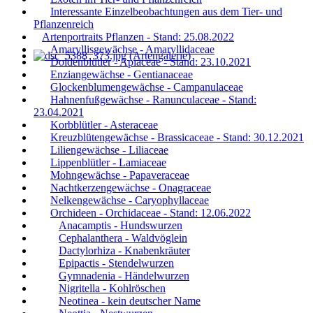
Interessante Einzelbeobachtungen aus dem Tier- und
Pflanzenreich
Artenportraits Pflanzen - Stand: 25.08.2022
Amaryllisgewächse - Amaryllidaceae
Doldenblütler - Apiaceae - Stand: 23.10.2021
Enziangewächse - Gentianaceae
Glockenblumengewächse - Campanulaceae
Hahnenfußgewächse - Ranunculaceae - Stand:
23.04.2021
Korbblütler - Asteraceae
Kreuzblütengewächse - Brassicaceae - Stand: 30.12.2021
Liliengewächse - Liliaceae
Lippenblütler - Lamiaceae
Mohngewächse - Papaveraceae
Nachtkerzengewächse - Onagraceae
Nelkengewächse - Caryophyllaceae
Orchideen - Orchidaceae - Stand: 12.06.2022
Anacamptis - Hundswurzen
Cephalanthera - Waldvöglein
Dactylorhiza - Knabenkräuter
Epipactis - Stendelwurzen
Gymnadenia - Händelwurzen
Nigritella - Kohlröschen
Neotinea - kein deutscher Name