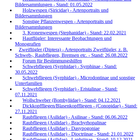
Bildersammlungen - Stand: 01.05.2022
Holzwespen (Siricidae) - Artenportraits und
Bildersammlungen
Sonstige Pflanzenwespen - Artenportraits und
Bildersammlungen
3. Kronenwespen (Stephanidae) - Stand: 22.02.2021
Hautflügler: Interessante Beobachtungen und
Monografien
Zweiflügler (Diptera) - Artenportraits Zweiflügler, z. B.
Schweb-, Raubfliegen, Bremsen etc. - Stand: 26.08.2022
Forum für Bestimmungshilfen
Schwebfliegen (Syrphidae) - Syrphinae - Stand:
30.05.2022
Schwebfliegen (Syrphidae) - Microdontinae und sonstige
Unterfamilien
Schwebfliegen (Syrphidae) - Eristalinae - Stand:
07.11.2021
Wollschweber (Bombyliidae) - Stand: 04.12.2021
Dickkopffliegen/Blasenkopffliegen - (Conopidae) - Stand:
27.11.2021
Raubfliegen (Asilidae) - Asilinae - Stand: 06.06.2022
Raubfliegen (Asilidae) - Brachyrhopalinae
Raubfliegen (Asilidae) - Dasypogoniae
Raubfliegen (Asilidae) - Dioctriinae - Stand: 21.01.2022
Raubfliegen (Asilidae) - Laphriinae - Stand: 10.12.2021