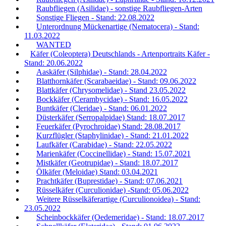
Raubfliegen (Asilidae) - sonstige Raubfliegen-Arten
Sonstige Fliegen - Stand: 22.08.2022
Unterordnung Mückenartige (Nematocera) - Stand:
11.03.2022
WANTED
Käfer (Coleoptera) Deutschlands - Artenportraits Käfer -
Stand: 20.06.2022
Aaskäfer (Silphidae) - Stand: 28.04.2022
Blatthornkäfer (Scarabaeidae) - Stand: 09.06.2022
Blattkäfer (Chrysomelidae) - Stand 23.05.2022
Bockkäfer (Cerambycidae) - Stand: 16.05.2022
Buntkäfer (Cleridae) - Stand: 06.01.2022
Düsterkäfer (Serropalpidae) Stand: 18.07.2017
Feuerkäfer (Pyrochroidae) Stand: 28.08.2017
Kurzflügler (Staphylinidae) - Stand: 21.01.2022
Laufkäfer (Carabidae) - Stand: 22.05.2022
Marienkäfer (Coccinellidae) - Stand: 15.07.2021
Mistkäfer (Geotrupidae) - Stand: 18.07.2017
Ölkäfer (Meloidae) Stand: 03.04.2021
Prachtkäfer (Buprestidae) - Stand: 07.06.2021
Rüsselkäfer (Curculionidae) -Stand: 05.06.2022
Weitere Rüsselkäferartige (Curculionoidea) - Stand:
23.05.2022
Scheinbockkäfer (Oedemeridae) - Stand: 18.07.2017