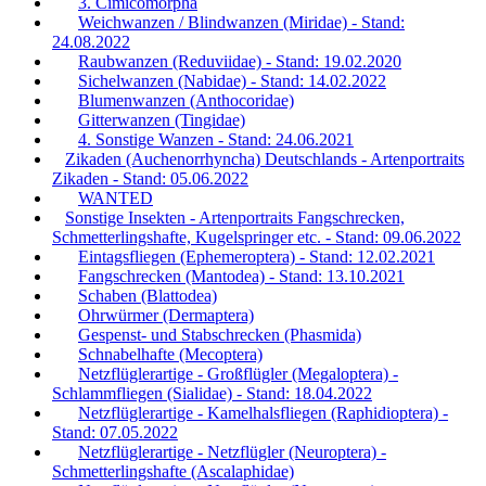
3. Cimicomorpha
Weichwanzen / Blindwanzen (Miridae) - Stand:
24.08.2022
Raubwanzen (Reduviidae) - Stand: 19.02.2020
Sichelwanzen (Nabidae) - Stand: 14.02.2022
Blumenwanzen (Anthocoridae)
Gitterwanzen (Tingidae)
4. Sonstige Wanzen - Stand: 24.06.2021
Zikaden (Auchenorrhyncha) Deutschlands - Artenportraits
Zikaden - Stand: 05.06.2022
WANTED
Sonstige Insekten - Artenportraits Fangschrecken,
Schmetterlingshafte, Kugelspringer etc. - Stand: 09.06.2022
Eintagsfliegen (Ephemeroptera) - Stand: 12.02.2021
Fangschrecken (Mantodea) - Stand: 13.10.2021
Schaben (Blattodea)
Ohrwürmer (Dermaptera)
Gespenst- und Stabschrecken (Phasmida)
Schnabelhafte (Mecoptera)
Netzflüglerartige - Großflügler (Megaloptera) -
Schlammfliegen (Sialidae) - Stand: 18.04.2022
Netzflüglerartige - Kamelhalsfliegen (Raphidioptera) -
Stand: 07.05.2022
Netzflüglerartige - Netzflügler (Neuroptera) -
Schmetterlingshafte (Ascalaphidae)