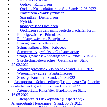
Neottia - Nestwurzen
Ophrys - Ragwurzen
Orchis - Knabenkräuter i. e.S. - Stand: 12.06.2022
Platanthera - Waldhyazinthen
Spiranthes - Drehwurzen
Hybriden
monotypische Orchideen
Orchideen aus dem nicht deutschsprachigen Raum
Primelgewächse - Primulaceae
Raublattgewächse - Boraginaceae
Rosengewächse - Rosaceae
Schmetterlingsblütler - Fabaceae
Sommerwurzgewächse - Orobanchaceae
Spargelgewächse - Asparagaceae - Stand: 15.04.2021
Storchschnabelgewächse - Geraniaceae - Stand:
25.02.2022
Veilchengewächse - Violaceae - Stand: 03.05.2021
Wegerichgewächse - Plantaginaceae
Sonstige Familien - Stand: 25.08.2022
Artenportraits Schmetterlinge (Lepidoptera): Tagfalter im
deutschsprachigen Raum - Stand: 26.08.2022
Artenportraits Ritterfalter (Papilionidae) Stand:
16.05.2022
Artenportraits Dickkopffalter (Hesperiidae) -
Artenportraits Hesperiinae - Stand: 06.09.2021