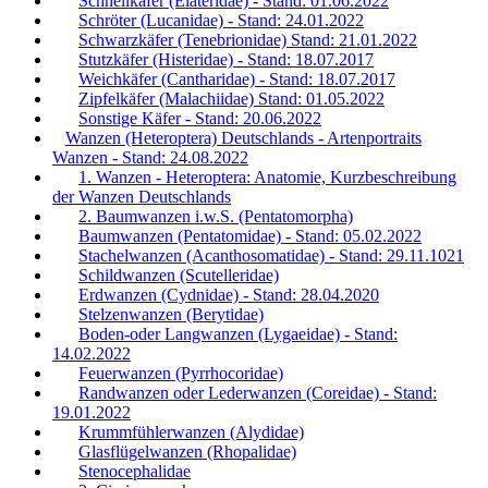
Schnellkäfer (Elateridae) - Stand: 01.06.2022
Schröter (Lucanidae) - Stand: 24.01.2022
Schwarzkäfer (Tenebrionidae) Stand: 21.01.2022
Stutzkäfer (Histeridae) - Stand: 18.07.2017
Weichkäfer (Cantharidae) - Stand: 18.07.2017
Zipfelkäfer (Malachiidae) Stand: 01.05.2022
Sonstige Käfer - Stand: 20.06.2022
Wanzen (Heteroptera) Deutschlands - Artenportraits
Wanzen - Stand: 24.08.2022
1. Wanzen - Heteroptera: Anatomie, Kurzbeschreibung
der Wanzen Deutschlands
2. Baumwanzen i.w.S. (Pentatomorpha)
Baumwanzen (Pentatomidae) - Stand: 05.02.2022
Stachelwanzen (Acanthosomatidae) - Stand: 29.11.1021
Schildwanzen (Scutelleridae)
Erdwanzen (Cydnidae) - Stand: 28.04.2020
Stelzenwanzen (Berytidae)
Boden-oder Langwanzen (Lygaeidae) - Stand:
14.02.2022
Feuerwanzen (Pyrrhocoridae)
Randwanzen oder Lederwanzen (Coreidae) - Stand:
19.01.2022
Krummfühlerwanzen (Alydidae)
Glasflügelwanzen (Rhopalidae)
Stenocephalidae