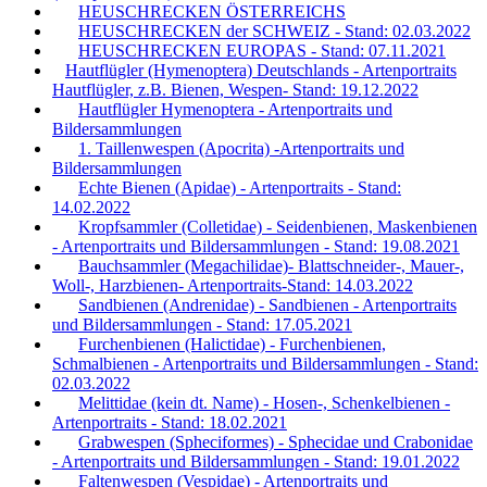
HEUSCHRECKEN ÖSTERREICHS
HEUSCHRECKEN der SCHWEIZ - Stand: 02.03.2022
HEUSCHRECKEN EUROPAS - Stand: 07.11.2021
Hautflügler (Hymenoptera) Deutschlands - Artenportraits
Hautflügler, z.B. Bienen, Wespen- Stand: 19.12.2022
Hautflügler Hymenoptera - Artenportraits und
Bildersammlungen
1. Taillenwespen (Apocrita) -Artenportraits und
Bildersammlungen
Echte Bienen (Apidae) - Artenportraits - Stand:
14.02.2022
Kropfsammler (Colletidae) - Seidenbienen, Maskenbienen
- Artenportraits und Bildersammlungen - Stand: 19.08.2021
Bauchsammler (Megachilidae)- Blattschneider-, Mauer-,
Woll-, Harzbienen- Artenportraits-Stand: 14.03.2022
Sandbienen (Andrenidae) - Sandbienen - Artenportraits
und Bildersammlungen - Stand: 17.05.2021
Furchenbienen (Halictidae) - Furchenbienen,
Schmalbienen - Artenportraits und Bildersammlungen - Stand:
02.03.2022
Melittidae (kein dt. Name) - Hosen-, Schenkelbienen -
Artenportraits - Stand: 18.02.2021
Grabwespen (Spheciformes) - Sphecidae und Crabonidae
- Artenportraits und Bildersammlungen - Stand: 19.01.2022
Faltenwespen (Vespidae) - Artenportraits und