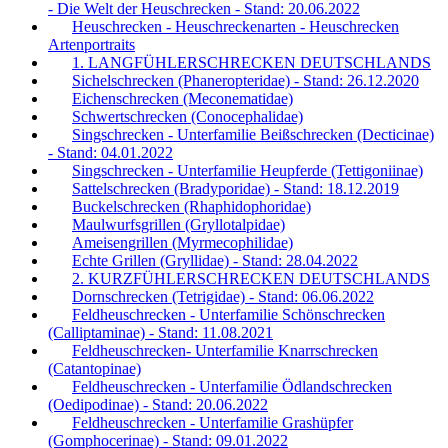
- Die Welt der Heuschrecken - Stand: 20.06.2022
Heuschrecken - Heuschreckenarten - Heuschrecken
Artenportraits
1. LANGFÜHLERSCHRECKEN DEUTSCHLANDS
Sichelschrecken (Phaneropteridae) - Stand: 26.12.2020
Eichenschrecken (Meconematidae)
Schwertschrecken (Conocephalidae)
Singschrecken - Unterfamilie Beißschrecken (Decticinae)
- Stand: 04.01.2022
Singschrecken - Unterfamilie Heupferde (Tettigoniinae)
Sattelschrecken (Bradyporidae) - Stand: 18.12.2019
Buckelschrecken (Rhaphidophoridae)
Maulwurfsgrillen (Gryllotalpidae)
Ameisengrillen (Myrmecophilidae)
Echte Grillen (Gryllidae) - Stand: 28.04.2022
2. KURZFÜHLERSCHRECKEN DEUTSCHLANDS
Dornschrecken (Tetrigidae) - Stand: 06.06.2022
Feldheuschrecken - Unterfamilie Schönschrecken
(Calliptaminae) - Stand: 11.08.2021
Feldheuschrecken- Unterfamilie Knarrschrecken
(Catantopinae)
Feldheuschrecken - Unterfamilie Ödlandschrecken
(Oedipodinae) - Stand: 20.06.2022
Feldheuschrecken - Unterfamilie Grashüpfer
(Gomphocerinae) - Stand: 09.01.2022