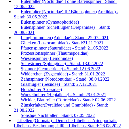
Eulenfalter (Noctuidae) I ohne Bärenspinner - Stand:
12.06.2022
Eulenfalter (Noctuidae) II / Bärenspinner (Arctiidae) -
Stand: 30.05.2022
Eulenspinner (Cymatophoridae)
Eulenspinner, Sichelflügler (Drepanidae) - Stand:
26.08.2021
Langhornmotten (Adelidae) - Stand: 25.07.2021
Glucken (Lasiocampidae) - Stand:21.11.2021
Pfauenspinner (Saturniidae) - Stand: 21.05.2022
Prozessionsspinner (Thaumepoeidae)
Wiesenspinner (Lemoniidae)
Schwärmer (Sphingidae) - Stand: 13.02.2022
Spanner (Geometridae) - Stand: 12.06.2022
Widderchen (Zygaenidae) - Stand: 31.01.2022
Zahnspinner (Notodontidae) - Stand: 08.04.2022
Glasflügler (Sesiidae) - Stand: 27.12.2021
Holzbohrer (Cossidae)
Wurzelbohrer (Hepialidae) - Stand: 29.01.2021
Wickler, Blattroller (Tortricidae) - Stand: 02.06.2022
Zünslerfalter(Pyralidae und Crambidae) - Stand:
21.08.2022
Sonstige Nachtfalter - Stand: 07.05.2022
Libellen (Odonata) - Deutsche Libellen - Artenportraits
Libellen - Bestimmungshilfen Libellen - Stand: 26.08.2022