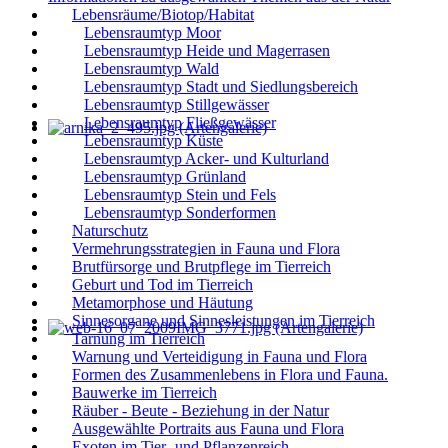
Lebensräume/Biotop/Habitat
Lebensraumtyp Moor
Lebensraumtyp Heide und Magerrasen
Lebensraumtyp Wald
Lebensraumtyp Stadt und Siedlungsbereich
Lebensraumtyp Stillgewässer
Lebensraumtyp Fließgewässer
Lebensraumtyp Küste
Lebensraumtyp Acker- und Kulturland
Lebensraumtyp Grünland
Lebensraumtyp Stein und Fels
Lebensraumtyp Sonderformen
Naturschutz
Vermehrungsstrategien in Fauna und Flora
Brutfürsorge und Brutpflege im Tierreich
Geburt und Tod im Tierreich
Metamorphose und Häutung
Sinnesorgane und Sinnesleistungen im Tierreich
Tarnung im Tierreich
Warnung und Verteidigung in Fauna und Flora
Formen des Zusammenlebens in Flora und Fauna.
Bauwerke im Tierreich
Räuber - Beute - Beziehung in der Natur
Ausgewählte Portraits aus Fauna und Flora
Exoten im Tier- und Pflanzenreich