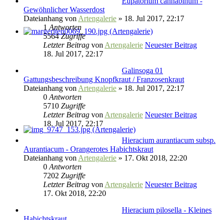
Eupatorium cannabinum -
Gewöhnlicher Wasserdost
Dateianhang
von
Artengalerie
» 18. Jul 2017, 22:17
1
Antworten
5564
Zugriffe
Letzter Beitrag
von
Artengalerie
Neuester Beitrag
18. Jul 2017, 22:17
Galinsoga 01
Gattungsbeschreibung Knopfkraut / Franzosenkraut
Dateianhang
von
Artengalerie
» 18. Jul 2017, 22:17
0
Antworten
5710
Zugriffe
Letzter Beitrag
von
Artengalerie
Neuester Beitrag
18. Jul 2017, 22:17
Hieracium aurantiacum subsp.
Aurantiacum - Orangerotes Habichtskraut
Dateianhang
von
Artengalerie
» 17. Okt 2018, 22:20
0
Antworten
7202
Zugriffe
Letzter Beitrag
von
Artengalerie
Neuester Beitrag
17. Okt 2018, 22:20
Hieracium pilosella - Kleines
Habichtskraut