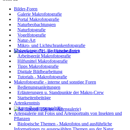
Bilder-Foren
Galerie Makrofotografie
Portal Makrofotografie
Naturbeobachtungen
Naturfotografie
Vogelfotografie
Natur-Art
Mikro- und Lichtschrankenfotografie
Makrofotografie - Technische Foren
Arbeitsgerät Makrofotografie
Hilfsmittel Makrofotografie
Tipps Makrofotografie
Digitale Bildbearbeitung
Tutorials - Makrofotografie
Makrofotografie - interne und sonstige Foren
Bedienungsanleitungen
Erläuterungen u. Standpunkte der Makro-Crew
Startseitenbeiträge
Artenkenntnis
Arten-Bestimmungshilfe
Artengalerie mit Fotos und Artenportraits von Insekten und
Pflanzen
Biologische Themen - Makrofotos und ausführliche
Informationen zu ausgewählten Themen aus der Natur