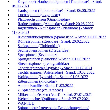
Kugel- oder Haubennetzspinnen (Theridiidae) - Stand:
04.03.2021
Laufspinnen (Philodromidae) - Stand: 06.06.2022
Luchsspinnen (Oxyopidae)
Plattbauchspinnen (Gnaphosidae)
Radnetzspinnen (Araneidae) - Stand: 20.06.2022
Jagdspinnen - Raubspinnen (Pisauridae) - Stand:
11.03.2022
Riesenkrabbenspinnen (Sparassidae) - Stand: 06.06.2022
Röhrenspinnen (Eresidae) - Stand: 20.02.2022
Sackspinnen (Clubionidae)
Sechsaugenspinnen (Dysderidae)
Speispinnen (Scytodidae)
Springspinnen (Salticidae) - Stand: 01.06.2022
Streckerspinnen (Tetragnathidae)
Tapezierspinnen (Atypidae) - Stand: 09.12.2021
Trichterspinnen (Agelenidae) - Stand: 10.02.2022
Wolfspinnen (Lycosidae) - Stand: 01.06.2022
Zitterspinnen (Pholcidae)
Andere Familien Stand: 11.03.2022
2. Spinnentiere (ex. Araneae)
Milben und Zecken (Acari) - Stand: 27.01.2021
Weberknechte (Opiliones) - Stand: 27.02.2021
WANTED
Spinnentiere: Interessante Beobachtungen und