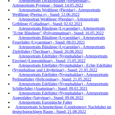
Artenportraits Dickkopffalter (Hesperiidae) -
Artenportraits Pyrginae - Stand: 14.05.2022
Artenportraits Weißlinge (Pieridae) - Artenportraits
Weißlinge (Pierina e) - Stand: 12.06.2022
Artenportrait Weißlinge (Pieridae) - Artenportraits
Gelblinge (Coliadinae) - Stand: 02.02.2021
Artenportraits Bläulinge (Lycaenidae) - Artenportraits
"Echte Bläulinge" (Polyommatinae) - Stand: 16.05.2022
Artenportraits Bläulinge (Lycaenidae) - Artenportraits
Feuerfalter (Lycaeninae) - Stand: 08.03.2021
Artenportraits Bläulinge (Lycaenidae) - Artenportraits
Zipfelfalter (Theclinae) - Stand: 26.08.2022
Artenportraits Edelfalter (Nymphalidae) -Artenportraits
Eisvögel (Limenitidinae) - Stand: 15.05.2022
Artenportraits Edelfalter (Nymphalidae) - Echte Edelfalter
(Nymphalinae und Libytheinae) - Stand: 21.05.2022
Artenportraits Edelfalter (Nymphalidae) - Artenportraits
Perlmuttfalter (Heliconiinae) - Stand: 21.05.2022
Artenportraits Edelfalter (Nymphalidae) - Artenportraits
Schillerfalter (Apaturinae) - Stand: 09.02.2021
Artenportraits Edelfalter (Nymphalidae) - Artenportraits
Augenfalter (Satyrinae) - Stand: 09.06.2022
Artenportraits Europäische Falter
Artenportraits Schmetterlinge (Lepidoptera): Nachtfalter im
deutschsprachigen Raum - Stand: 21.08.2022