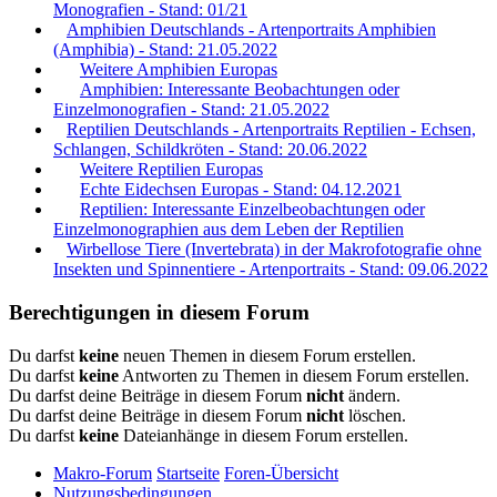
Monografien - Stand: 01/21
Amphibien Deutschlands - Artenportraits Amphibien
(Amphibia) - Stand: 21.05.2022
Weitere Amphibien Europas
Amphibien: Interessante Beobachtungen oder
Einzelmonografien - Stand: 21.05.2022
Reptilien Deutschlands - Artenportraits Reptilien - Echsen,
Schlangen, Schildkröten - Stand: 20.06.2022
Weitere Reptilien Europas
Echte Eidechsen Europas - Stand: 04.12.2021
Reptilien: Interessante Einzelbeobachtungen oder
Einzelmonographien aus dem Leben der Reptilien
Wirbellose Tiere (Invertebrata) in der Makrofotografie ohne
Insekten und Spinnentiere - Artenportraits - Stand: 09.06.2022
Berechtigungen in diesem Forum
Du darfst
keine
neuen Themen in diesem Forum erstellen.
Du darfst
keine
Antworten zu Themen in diesem Forum erstellen.
Du darfst deine Beiträge in diesem Forum
nicht
ändern.
Du darfst deine Beiträge in diesem Forum
nicht
löschen.
Du darfst
keine
Dateianhänge in diesem Forum erstellen.
Makro-Forum
Startseite
Foren-Übersicht
Nutzungsbedingungen