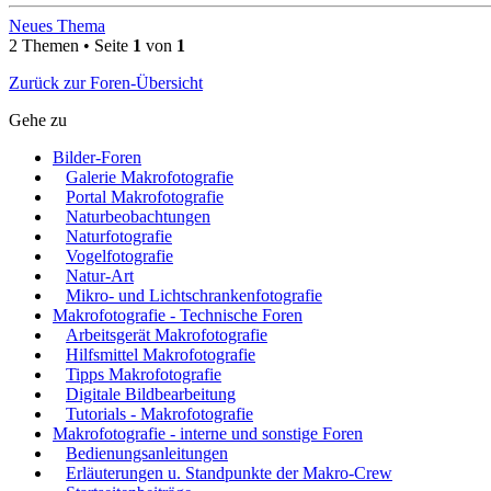
Neues Thema
2 Themen • Seite
1
von
1
Zurück zur Foren-Übersicht
Gehe zu
Bilder-Foren
Galerie Makrofotografie
Portal Makrofotografie
Naturbeobachtungen
Naturfotografie
Vogelfotografie
Natur-Art
Mikro- und Lichtschrankenfotografie
Makrofotografie - Technische Foren
Arbeitsgerät Makrofotografie
Hilfsmittel Makrofotografie
Tipps Makrofotografie
Digitale Bildbearbeitung
Tutorials - Makrofotografie
Makrofotografie - interne und sonstige Foren
Bedienungsanleitungen
Erläuterungen u. Standpunkte der Makro-Crew