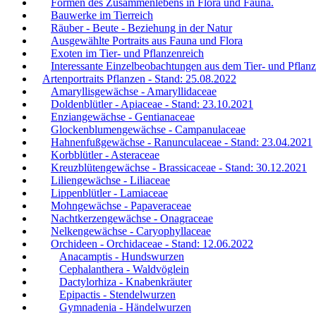
Formen des Zusammenlebens in Flora und Fauna.
Bauwerke im Tierreich
Räuber - Beute - Beziehung in der Natur
Ausgewählte Portraits aus Fauna und Flora
Exoten im Tier- und Pflanzenreich
Interessante Einzelbeobachtungen aus dem Tier- und Pflanz
Artenportraits Pflanzen - Stand: 25.08.2022
Amaryllisgewächse - Amaryllidaceae
Doldenblütler - Apiaceae - Stand: 23.10.2021
Enziangewächse - Gentianaceae
Glockenblumengewächse - Campanulaceae
Hahnenfußgewächse - Ranunculaceae - Stand: 23.04.2021
Korbblütler - Asteraceae
Kreuzblütengewächse - Brassicaceae - Stand: 30.12.2021
Liliengewächse - Liliaceae
Lippenblütler - Lamiaceae
Mohngewächse - Papaveraceae
Nachtkerzengewächse - Onagraceae
Nelkengewächse - Caryophyllaceae
Orchideen - Orchidaceae - Stand: 12.06.2022
Anacamptis - Hundswurzen
Cephalanthera - Waldvöglein
Dactylorhiza - Knabenkräuter
Epipactis - Stendelwurzen
Gymnadenia - Händelwurzen