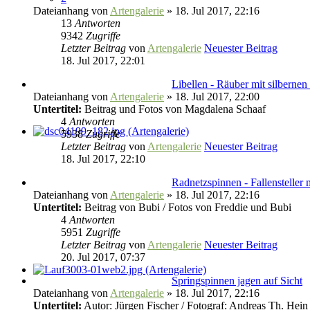
Dateianhang
von
Artengalerie
» 18. Jul 2017, 22:16
13
Antworten
9342
Zugriffe
Letzter Beitrag
von
Artengalerie
Neuester Beitrag
18. Jul 2017, 22:01
Libellen - Räuber mit silberne
Dateianhang
von
Artengalerie
» 18. Jul 2017, 22:00
Untertitel:
Beitrag und Fotos von Magdalena Schaaf
4
Antworten
5938
Zugriffe
Letzter Beitrag
von
Artengalerie
Neuester Beitrag
18. Jul 2017, 22:10
Radnetzspinnen - Fallensteller 
Dateianhang
von
Artengalerie
» 18. Jul 2017, 22:16
Untertitel:
Beitrag von Bubi / Fotos von Freddie und Bubi
4
Antworten
5951
Zugriffe
Letzter Beitrag
von
Artengalerie
Neuester Beitrag
20. Jul 2017, 07:37
Springspinnen jagen auf Sicht
Dateianhang
von
Artengalerie
» 18. Jul 2017, 22:16
Untertitel:
Autor: Jürgen Fischer / Fotograf: Andreas Th. Hein