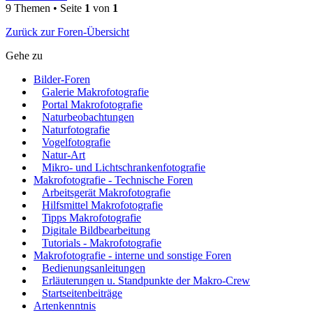
9 Themen • Seite
1
von
1
Zurück zur Foren-Übersicht
Gehe zu
Bilder-Foren
Galerie Makrofotografie
Portal Makrofotografie
Naturbeobachtungen
Naturfotografie
Vogelfotografie
Natur-Art
Mikro- und Lichtschrankenfotografie
Makrofotografie - Technische Foren
Arbeitsgerät Makrofotografie
Hilfsmittel Makrofotografie
Tipps Makrofotografie
Digitale Bildbearbeitung
Tutorials - Makrofotografie
Makrofotografie - interne und sonstige Foren
Bedienungsanleitungen
Erläuterungen u. Standpunkte der Makro-Crew
Startseitenbeiträge
Artenkenntnis