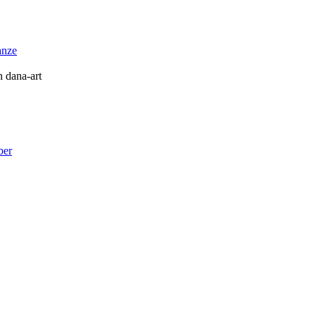
anze
n dana-art
ber