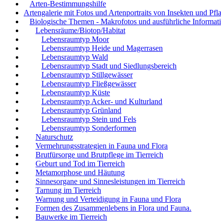
Arten-Bestimmungshilfe
Artengalerie mit Fotos und Artenportraits von Insekten und Pfl
Biologische Themen - Makrofotos und ausführliche Informat
Lebensräume/Biotop/Habitat
Lebensraumtyp Moor
Lebensraumtyp Heide und Magerrasen
Lebensraumtyp Wald
Lebensraumtyp Stadt und Siedlungsbereich
Lebensraumtyp Stillgewässer
Lebensraumtyp Fließgewässer
Lebensraumtyp Küste
Lebensraumtyp Acker- und Kulturland
Lebensraumtyp Grünland
Lebensraumtyp Stein und Fels
Lebensraumtyp Sonderformen
Naturschutz
Vermehrungsstrategien in Fauna und Flora
Brutfürsorge und Brutpflege im Tierreich
Geburt und Tod im Tierreich
Metamorphose und Häutung
Sinnesorgane und Sinnesleistungen im Tierreich
Tarnung im Tierreich
Warnung und Verteidigung in Fauna und Flora
Formen des Zusammenlebens in Flora und Fauna.
Bauwerke im Tierreich