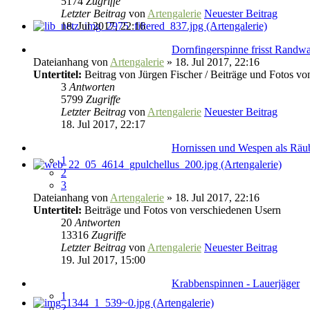
5174
Zugriffe
Letzter Beitrag
von
Artengalerie
Neuester Beitrag
18. Jul 2017, 22:16
Dornfingerspinne frisst Randw
Dateianhang
von
Artengalerie
» 18. Jul 2017, 22:16
Untertitel:
Beitrag von Jürgen Fischer / Beiträge und Fotos vo
3
Antworten
5799
Zugriffe
Letzter Beitrag
von
Artengalerie
Neuester Beitrag
18. Jul 2017, 22:17
Hornissen und Wespen als Räu
1
2
3
Dateianhang
von
Artengalerie
» 18. Jul 2017, 22:16
Untertitel:
Beiträge und Fotos von verschiedenen Usern
20
Antworten
13316
Zugriffe
Letzter Beitrag
von
Artengalerie
Neuester Beitrag
19. Jul 2017, 15:00
Krabbenspinnen - Lauerjäger
1
2