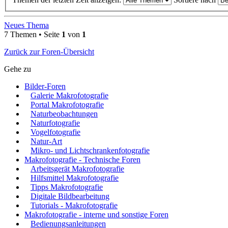
Neues Thema
7 Themen • Seite
1
von
1
Zurück zur Foren-Übersicht
Gehe zu
Bilder-Foren
Galerie Makrofotografie
Portal Makrofotografie
Naturbeobachtungen
Naturfotografie
Vogelfotografie
Natur-Art
Mikro- und Lichtschrankenfotografie
Makrofotografie - Technische Foren
Arbeitsgerät Makrofotografie
Hilfsmittel Makrofotografie
Tipps Makrofotografie
Digitale Bildbearbeitung
Tutorials - Makrofotografie
Makrofotografie - interne und sonstige Foren
Bedienungsanleitungen