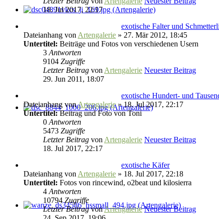
Letzter Beitrag
von
Artengalerie
Neuester Beitrag
18. Jul 2017, 22:17
exotische Falter und Schmetterl
Dateianhang
von
Artengalerie
» 27. Mär 2012, 18:45
Untertitel:
Beiträge und Fotos von verschiedenen Usern
3
Antworten
9104
Zugriffe
Letzter Beitrag
von
Artengalerie
Neuester Beitrag
29. Jun 2011, 18:07
exotische Hundert- und Tausen
Dateianhang
von
Artengalerie
» 18. Jul 2017, 22:17
Untertitel:
Beitrag und Foto von Toni
0
Antworten
5473
Zugriffe
Letzter Beitrag
von
Artengalerie
Neuester Beitrag
18. Jul 2017, 22:17
exotische Käfer
Dateianhang
von
Artengalerie
» 18. Jul 2017, 22:18
Untertitel:
Fotos von rincewind, o2beat und kilosierra
4
Antworten
10794
Zugriffe
Letzter Beitrag
von
Artengalerie
Neuester Beitrag
24. Sep 2017, 19:06