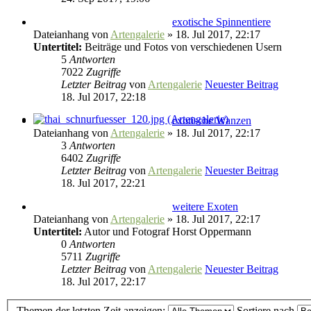
exotische Spinnentiere
Dateianhang
von
Artengalerie
» 18. Jul 2017, 22:17
Untertitel:
Beiträge und Fotos von verschiedenen Usern
5
Antworten
7022
Zugriffe
Letzter Beitrag
von
Artengalerie
Neuester Beitrag
18. Jul 2017, 22:18
exotische Wanzen
Dateianhang
von
Artengalerie
» 18. Jul 2017, 22:17
3
Antworten
6402
Zugriffe
Letzter Beitrag
von
Artengalerie
Neuester Beitrag
18. Jul 2017, 22:21
weitere Exoten
Dateianhang
von
Artengalerie
» 18. Jul 2017, 22:17
Untertitel:
Autor und Fotograf Horst Oppermann
0
Antworten
5711
Zugriffe
Letzter Beitrag
von
Artengalerie
Neuester Beitrag
18. Jul 2017, 22:17
Themen der letzten Zeit anzeigen:
Sortiere nach