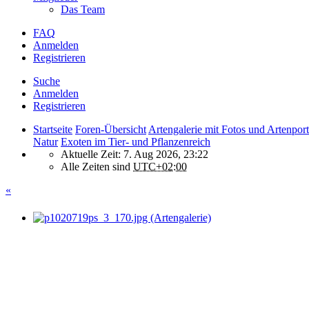
Das Team
FAQ
Anmelden
Registrieren
Suche
Anmelden
Registrieren
Startseite
Foren-Übersicht
Artengalerie mit Fotos und Artenport
Natur
Exoten im Tier- und Pflanzenreich
Aktuelle Zeit: 7. Aug 2026, 23:22
Alle Zeiten sind
UTC+02:00
«