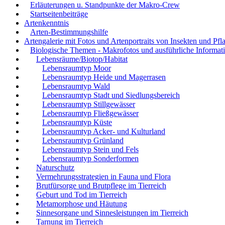
Erläuterungen u. Standpunkte der Makro-Crew
Startseitenbeiträge
Artenkenntnis
Arten-Bestimmungshilfe
Artengalerie mit Fotos und Artenportraits von Insekten und Pfl
Biologische Themen - Makrofotos und ausführliche Informat
Lebensräume/Biotop/Habitat
Lebensraumtyp Moor
Lebensraumtyp Heide und Magerrasen
Lebensraumtyp Wald
Lebensraumtyp Stadt und Siedlungsbereich
Lebensraumtyp Stillgewässer
Lebensraumtyp Fließgewässer
Lebensraumtyp Küste
Lebensraumtyp Acker- und Kulturland
Lebensraumtyp Grünland
Lebensraumtyp Stein und Fels
Lebensraumtyp Sonderformen
Naturschutz
Vermehrungsstrategien in Fauna und Flora
Brutfürsorge und Brutpflege im Tierreich
Geburt und Tod im Tierreich
Metamorphose und Häutung
Sinnesorgane und Sinnesleistungen im Tierreich
Tarnung im Tierreich