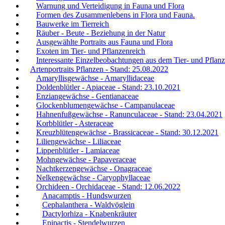
Warnung und Verteidigung in Fauna und Flora
Formen des Zusammenlebens in Flora und Fauna.
Bauwerke im Tierreich
Räuber - Beute - Beziehung in der Natur
Ausgewählte Portraits aus Fauna und Flora
Exoten im Tier- und Pflanzenreich
Interessante Einzelbeobachtungen aus dem Tier- und Pflanz
Artenportraits Pflanzen - Stand: 25.08.2022
Amaryllisgewächse - Amaryllidaceae
Doldenblütler - Apiaceae - Stand: 23.10.2021
Enziangewächse - Gentianaceae
Glockenblumengewächse - Campanulaceae
Hahnenfußgewächse - Ranunculaceae - Stand: 23.04.2021
Korbblütler - Asteraceae
Kreuzblütengewächse - Brassicaceae - Stand: 30.12.2021
Liliengewächse - Liliaceae
Lippenblütler - Lamiaceae
Mohngewächse - Papaveraceae
Nachtkerzengewächse - Onagraceae
Nelkengewächse - Caryophyllaceae
Orchideen - Orchidaceae - Stand: 12.06.2022
Anacamptis - Hundswurzen
Cephalanthera - Waldvöglein
Dactylorhiza - Knabenkräuter
Epipactis - Stendelwurzen