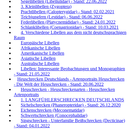
Segellibellen (Libellulidae) - Stand: 22.06.2022
3. Kleinlibellen (Zygoptera)
Prachtlibellen (Calopterygidae) - Stand: 02.02.2021
Teichjungfern (Lestidae) - Stand: 06.06.2022
Federlibellen (Platycnemididae) - Stand: 24.01.2022
Schlanklibellen (Coenagrionidae) - Stand: 10.03.2021
4. Verschiedene Libellen aus dem nicht deutschsprachigen
Raum
Europäische Libellen
Afrikanische Libellen
Amerikanische Libellen
Asiatische Libellen
Australische Libellen
Libellen: Interessante Beobachtungen und Monographien
- Stand: 21.05.2022
Heuschrecken Deutschlands - Artenportraits Heuschrecken
- Die Welt der Heuschrecken - Stand: 20.06.2022
Heuschrecken - Heuschreckenarten - Heuschrecken
Artenportraits
1. LANGFÜHLERSCHRECKEN DEUTSCHLANDS
Sichelschrecken (Phaneropteridae) - Stand: 26.12.2020
Eichenschrecken (Meconematidae)
Schwertschrecken (Conocephalidae)
Singschrecken - Unterfamilie Beißschrecken (Decticinae)
- Stand: 04.01.2022