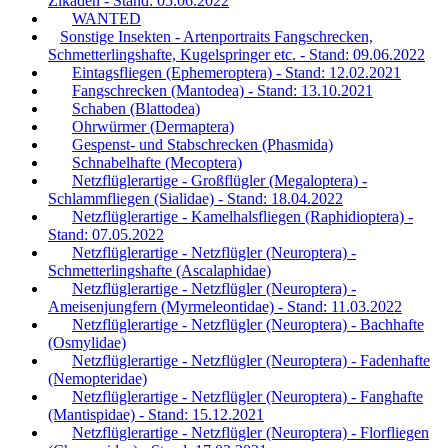
Zikaden - Stand: 05.06.2022
WANTED
Sonstige Insekten - Artenportraits Fangschrecken,
Schmetterlingshafte, Kugelspringer etc. - Stand: 09.06.2022
Eintagsfliegen (Ephemeroptera) - Stand: 12.02.2021
Fangschrecken (Mantodea) - Stand: 13.10.2021
Schaben (Blattodea)
Ohrwürmer (Dermaptera)
Gespenst- und Stabschrecken (Phasmida)
Schnabelhafte (Mecoptera)
Netzflüglerartige - Großflügler (Megaloptera) -
Schlammfliegen (Sialidae) - Stand: 18.04.2022
Netzflüglerartige - Kamelhalsfliegen (Raphidioptera) -
Stand: 07.05.2022
Netzflüglerartige - Netzflügler (Neuroptera) -
Schmetterlingshafte (Ascalaphidae)
Netzflüglerartige - Netzflügler (Neuroptera) -
Ameisenjungfern (Myrmeleontidae) - Stand: 11.03.2022
Netzflüglerartige - Netzflügler (Neuroptera) - Bachhafte
(Osmylidae)
Netzflüglerartige - Netzflügler (Neuroptera) - Fadenhafte
(Nemopteridae)
Netzflüglerartige - Netzflügler (Neuroptera) - Fanghafte
(Mantispidae) - Stand: 15.12.2021
Netzflüglerartige - Netzflügler (Neuroptera) - Florfliegen