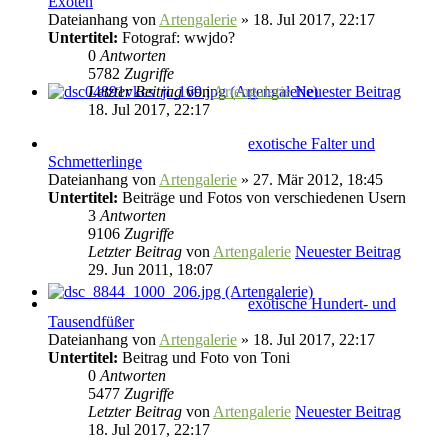
Exoten
Dateianhang
von
Artengalerie
» 18. Jul 2017, 22:17
Untertitel:
Fotograf: wwjdo?
0
Antworten
5782
Zugriffe
Letzter Beitrag
von
Artengalerie
Neuester Beitrag
18. Jul 2017, 22:17
exotische Falter und
Schmetterlinge
Dateianhang
von
Artengalerie
» 27. Mär 2012, 18:45
Untertitel:
Beiträge und Fotos von verschiedenen Usern
3
Antworten
9106
Zugriffe
Letzter Beitrag
von
Artengalerie
Neuester Beitrag
29. Jun 2011, 18:07
exotische Hundert- und
Tausendfüßer
Dateianhang
von
Artengalerie
» 18. Jul 2017, 22:17
Untertitel:
Beitrag und Foto von Toni
0
Antworten
5477
Zugriffe
Letzter Beitrag
von
Artengalerie
Neuester Beitrag
18. Jul 2017, 22:17