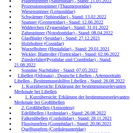
Pfauenspinner (Saturniidae) - Stand: 21.05.2022
Prozessionsspinner (Thaumepoeidae)
Wiesenspinner (Lemoniidae)
Schwärmer (Sphingidae) - Stand: 13.02.2022
Spanner (Geometridae) - Stand: 12.06.2022
Widderchen (Zygaenidae) - Stand: 31.01.2022
Zahnspinner (Notodontidae) - Stand: 08.04.2022
Glasflügler (Sesiidae) - Stand: 27.12.2021
Holzbohrer (Cossidae)
Wurzelbohrer (Hepialidae) - Stand: 29.01.2021
Wickler, Blattroller (Tortricidae) - Stand: 02.06.2022
Zünslerfalter(Pyralidae und Crambidae) - Stand:
21.08.2022
Sonstige Nachtfalter - Stand: 07.05.2022
Libellen (Odonata) - Deutsche Libellen - Artenportraits
Libellen - Bestimmungshilfen Libellen - Stand: 26.08.2022
1. Kurzübersicht: Erklärung der bestimmungsrelevanten
Merkmale bei Libellen
1. Kurzübersicht: Erklärung der bestimmungsrelevanten
Merkmale bei Großlibellen
2. Großlibellen (Anisoptera)
Edellibellen (Aeshnidae) - Stand: 26.08.2022
Falkenlibellen (Corduliidae) - Stand: 28.11.2021
Flussjungfern (Gomphidae) - Stand: 20.06.2021
Quelljungfern (Cordulegasteridae)