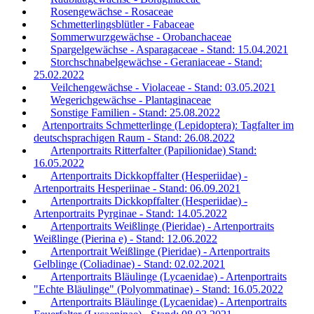
Rosengewächse - Rosaceae
Schmetterlingsblütler - Fabaceae
Sommerwurzgewächse - Orobanchaceae
Spargelgewächse - Asparagaceae - Stand: 15.04.2021
Storchschnabelgewächse - Geraniaceae - Stand:
25.02.2022
Veilchengewächse - Violaceae - Stand: 03.05.2021
Wegerichgewächse - Plantaginaceae
Sonstige Familien - Stand: 25.08.2022
Artenportraits Schmetterlinge (Lepidoptera): Tagfalter im
deutschsprachigen Raum - Stand: 26.08.2022
Artenportraits Ritterfalter (Papilionidae) Stand:
16.05.2022
Artenportraits Dickkopffalter (Hesperiidae) -
Artenportraits Hesperiinae - Stand: 06.09.2021
Artenportraits Dickkopffalter (Hesperiidae) -
Artenportraits Pyrginae - Stand: 14.05.2022
Artenportraits Weißlinge (Pieridae) - Artenportraits
Weißlinge (Pierina e) - Stand: 12.06.2022
Artenportrait Weißlinge (Pieridae) - Artenportraits
Gelblinge (Coliadinae) - Stand: 02.02.2021
Artenportraits Bläulinge (Lycaenidae) - Artenportraits
"Echte Bläulinge" (Polyommatinae) - Stand: 16.05.2022
Artenportraits Bläulinge (Lycaenidae) - Artenportraits