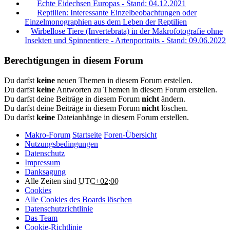
Echte Eidechsen Europas - Stand: 04.12.2021
Reptilien: Interessante Einzelbeobachtungen oder
Einzelmonographien aus dem Leben der Reptilien
Wirbellose Tiere (Invertebrata) in der Makrofotografie ohne
Insekten und Spinnentiere - Artenportraits - Stand: 09.06.2022
Berechtigungen in diesem Forum
Du darfst
keine
neuen Themen in diesem Forum erstellen.
Du darfst
keine
Antworten zu Themen in diesem Forum erstellen.
Du darfst deine Beiträge in diesem Forum
nicht
ändern.
Du darfst deine Beiträge in diesem Forum
nicht
löschen.
Du darfst
keine
Dateianhänge in diesem Forum erstellen.
Makro-Forum
Startseite
Foren-Übersicht
Nutzungsbedingungen
Datenschutz
Impressum
Danksagung
Alle Zeiten sind
UTC+02:00
Cookies
Alle Cookies des Boards löschen
Datenschutzrichtlinie
Das Team
Cookie-Richtlinie