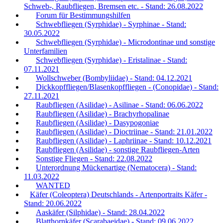
Schweb-, Raubfliegen, Bremsen etc. - Stand: 26.08.2022
Forum für Bestimmungshilfen
Schwebfliegen (Syrphidae) - Syrphinae - Stand:
30.05.2022
Schwebfliegen (Syrphidae) - Microdontinae und sonstige
Unterfamilien
Schwebfliegen (Syrphidae) - Eristalinae - Stand:
07.11.2021
Wollschweber (Bombyliidae) - Stand: 04.12.2021
Dickkopffliegen/Blasenkopffliegen - (Conopidae) - Stand:
27.11.2021
Raubfliegen (Asilidae) - Asilinae - Stand: 06.06.2022
Raubfliegen (Asilidae) - Brachyrhopalinae
Raubfliegen (Asilidae) - Dasypogoniae
Raubfliegen (Asilidae) - Dioctriinae - Stand: 21.01.2022
Raubfliegen (Asilidae) - Laphriinae - Stand: 10.12.2021
Raubfliegen (Asilidae) - sonstige Raubfliegen-Arten
Sonstige Fliegen - Stand: 22.08.2022
Unterordnung Mückenartige (Nematocera) - Stand:
11.03.2022
WANTED
Käfer (Coleoptera) Deutschlands - Artenportraits Käfer -
Stand: 20.06.2022
Aaskäfer (Silphidae) - Stand: 28.04.2022
Blatthornkäfer (Scarabaeidae) - Stand: 09.06.2022