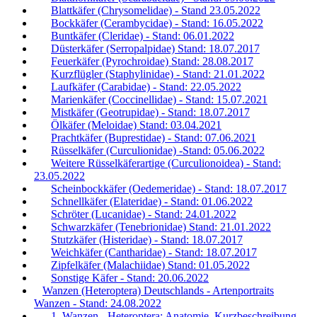
Blattkäfer (Chrysomelidae) - Stand 23.05.2022
Bockkäfer (Cerambycidae) - Stand: 16.05.2022
Buntkäfer (Cleridae) - Stand: 06.01.2022
Düsterkäfer (Serropalpidae) Stand: 18.07.2017
Feuerkäfer (Pyrochroidae) Stand: 28.08.2017
Kurzflügler (Staphylinidae) - Stand: 21.01.2022
Laufkäfer (Carabidae) - Stand: 22.05.2022
Marienkäfer (Coccinellidae) - Stand: 15.07.2021
Mistkäfer (Geotrupidae) - Stand: 18.07.2017
Ölkäfer (Meloidae) Stand: 03.04.2021
Prachtkäfer (Buprestidae) - Stand: 07.06.2021
Rüsselkäfer (Curculionidae) -Stand: 05.06.2022
Weitere Rüsselkäferartige (Curculionoidea) - Stand:
23.05.2022
Scheinbockkäfer (Oedemeridae) - Stand: 18.07.2017
Schnellkäfer (Elateridae) - Stand: 01.06.2022
Schröter (Lucanidae) - Stand: 24.01.2022
Schwarzkäfer (Tenebrionidae) Stand: 21.01.2022
Stutzkäfer (Histeridae) - Stand: 18.07.2017
Weichkäfer (Cantharidae) - Stand: 18.07.2017
Zipfelkäfer (Malachiidae) Stand: 01.05.2022
Sonstige Käfer - Stand: 20.06.2022
Wanzen (Heteroptera) Deutschlands - Artenportraits
Wanzen - Stand: 24.08.2022
1. Wanzen - Heteroptera: Anatomie, Kurzbeschreibung