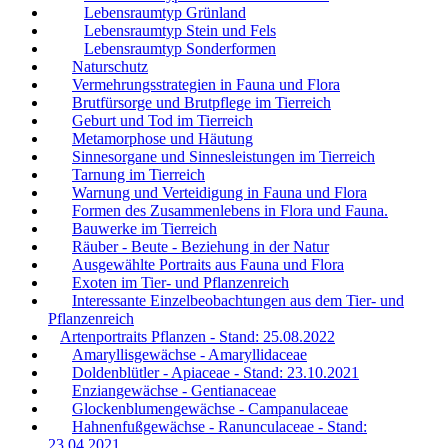
Lebensraumtyp Grünland
Lebensraumtyp Stein und Fels
Lebensraumtyp Sonderformen
Naturschutz
Vermehrungsstrategien in Fauna und Flora
Brutfürsorge und Brutpflege im Tierreich
Geburt und Tod im Tierreich
Metamorphose und Häutung
Sinnesorgane und Sinnesleistungen im Tierreich
Tarnung im Tierreich
Warnung und Verteidigung in Fauna und Flora
Formen des Zusammenlebens in Flora und Fauna.
Bauwerke im Tierreich
Räuber - Beute - Beziehung in der Natur
Ausgewählte Portraits aus Fauna und Flora
Exoten im Tier- und Pflanzenreich
Interessante Einzelbeobachtungen aus dem Tier- und
Pflanzenreich
Artenportraits Pflanzen - Stand: 25.08.2022
Amaryllisgewächse - Amaryllidaceae
Doldenblütler - Apiaceae - Stand: 23.10.2021
Enziangewächse - Gentianaceae
Glockenblumengewächse - Campanulaceae
Hahnenfußgewächse - Ranunculaceae - Stand:
23.04.2021