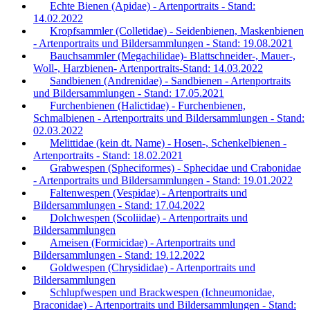
Echte Bienen (Apidae) - Artenportraits - Stand:
14.02.2022
Kropfsammler (Colletidae) - Seidenbienen, Maskenbienen
- Artenportraits und Bildersammlungen - Stand: 19.08.2021
Bauchsammler (Megachilidae)- Blattschneider-, Mauer-,
Woll-, Harzbienen- Artenportraits-Stand: 14.03.2022
Sandbienen (Andrenidae) - Sandbienen - Artenportraits
und Bildersammlungen - Stand: 17.05.2021
Furchenbienen (Halictidae) - Furchenbienen,
Schmalbienen - Artenportraits und Bildersammlungen - Stand:
02.03.2022
Melittidae (kein dt. Name) - Hosen-, Schenkelbienen -
Artenportraits - Stand: 18.02.2021
Grabwespen (Spheciformes) - Sphecidae und Crabonidae
- Artenportraits und Bildersammlungen - Stand: 19.01.2022
Faltenwespen (Vespidae) - Artenportraits und
Bildersammlungen - Stand: 17.04.2022
Dolchwespen (Scoliidae) - Artenportraits und
Bildersammlungen
Ameisen (Formicidae) - Artenportraits und
Bildersammlungen - Stand: 19.12.2022
Goldwespen (Chrysididae) - Artenportraits und
Bildersammlungen
Schlupfwespen und Brackwespen (Ichneumonidae,
Braconidae) - Artenportraits und Bildersammlungen - Stand: