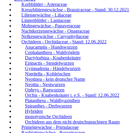
Korbblütler - Asteraceae
Kreuzblütengewächse - Brassicaceae - Stand: 30.12.2021
Liliengewächse - Liliaceae
Lippenblütler - Lamiaceae
Mohngewächse - Papaveraceae
Nachtkerzengewächse - Onagraceae
Nelkengewächse - Caryophyllaceae
Orchideen - Orchidaceae - Stand: 12.06.2022
Anacamptis - Hundswurzen
Cephalanthera - Waldvöglein
Dactylorhiza - Knabenkräuter
Epipactis - Stendelwurzen
Gymnadenia - Händelwurzen
Nigritella - Kohlröschen
Neotinea - kein deutscher Name
Neottia - Nestwurzen
Ophrys - Ragwurzen
Orchis - Knabenkräuter i. e.S. - Stand: 12.06.2022
Platanthera - Waldhyazinthen
Spiranthes - Drehwurzen
Hybriden
monotypische Orchideen
Orchideen aus dem nicht deutschsprachigen Raum
Primelgewächse - Primulaceae
Raublattgewächse - Boraginaceae