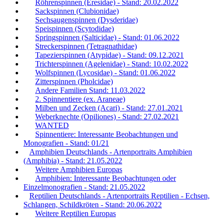
Röhrenspinnen (Eresidae) - Stand: 20.02.2022
Sackspinnen (Clubionidae)
Sechsaugenspinnen (Dysderidae)
Speispinnen (Scytodidae)
Springspinnen (Salticidae) - Stand: 01.06.2022
Streckerspinnen (Tetragnathidae)
Tapezierspinnen (Atypidae) - Stand: 09.12.2021
Trichterspinnen (Agelenidae) - Stand: 10.02.2022
Wolfspinnen (Lycosidae) - Stand: 01.06.2022
Zitterspinnen (Pholcidae)
Andere Familien Stand: 11.03.2022
2. Spinnentiere (ex. Araneae)
Milben und Zecken (Acari) - Stand: 27.01.2021
Weberknechte (Opiliones) - Stand: 27.02.2021
WANTED
Spinnentiere: Interessante Beobachtungen und
Monografien - Stand: 01/21
Amphibien Deutschlands - Artenportraits Amphibien
(Amphibia) - Stand: 21.05.2022
Weitere Amphibien Europas
Amphibien: Interessante Beobachtungen oder
Einzelmonografien - Stand: 21.05.2022
Reptilien Deutschlands - Artenportraits Reptilien - Echsen,
Schlangen, Schildkröten - Stand: 20.06.2022
Weitere Reptilien Europas