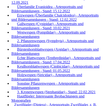
12.09.2021
Überfamilie Evanioidea - Artenportraits und
Bildersammlungen - Stand: 15.12.2022
Erzwespen (Überfamilie Chalcidoidea) - Artenportraits
und Bildersammlungen - Stand: 12.02.2022
Gallwespen (Cynipidae) - Artenportraits und
Bildersammlungen - Stand: 10.02.2021
Wegwespen (Pompilidae) - Artenportraits und
Bildersammlungen
2. Pflanzenwespen (Symphyta) - Artenportraits und
Bildersammlungen
Bürstenhornblattwespen (Argidae) - Artenportraits und
Bildersammlungen
Echte Blattwespen (Tenthredinidae) - Artenportraits und
Bildersammlungen - Stand: 17.04.2022
Keulhornblattwespen (Cimbicidae) - Artenportraits und
Bildersammlungen - Stand: 01.05.2022
Holzwespen (Siricidae) - Artenportraits und
Bildersammlungen
Sonstige Pflanzenwespen - Artenportraits und
Bildersammlungen
3. Kronenwespen (Stephanidae) - Stand: 22.02.2021
Hautflügler: Interessante Beobachtungen und
Monografien
Zweiflügler (Diptera) - Artenportraits Zweiflügler, z. B.