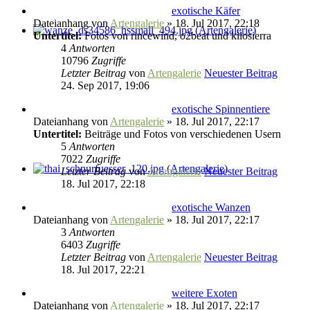
exotische Käfer
Dateianhang
von
Artengalerie
» 18. Jul 2017, 22:18
Untertitel:
Fotos von rincewind, o2beat und kilosierra
4
Antworten
10796
Zugriffe
Letzter Beitrag
von
Artengalerie
Neuester Beitrag
24. Sep 2017, 19:06
exotische Spinnentiere
Dateianhang
von
Artengalerie
» 18. Jul 2017, 22:17
Untertitel:
Beiträge und Fotos von verschiedenen Usern
5
Antworten
7022
Zugriffe
Letzter Beitrag
von
Artengalerie
Neuester Beitrag
18. Jul 2017, 22:18
exotische Wanzen
Dateianhang
von
Artengalerie
» 18. Jul 2017, 22:17
3
Antworten
6403
Zugriffe
Letzter Beitrag
von
Artengalerie
Neuester Beitrag
18. Jul 2017, 22:21
weitere Exoten
Dateianhang
von
Artengalerie
» 18. Jul 2017, 22:17