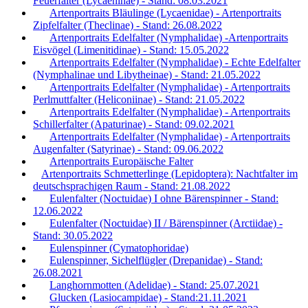
Feuerfalter (Lycaeninae) - Stand: 08.03.2021
Artenportraits Bläulinge (Lycaenidae) - Artenportraits
Zipfelfalter (Theclinae) - Stand: 26.08.2022
Artenportraits Edelfalter (Nymphalidae) -Artenportraits
Eisvögel (Limenitidinae) - Stand: 15.05.2022
Artenportraits Edelfalter (Nymphalidae) - Echte Edelfalter
(Nymphalinae und Libytheinae) - Stand: 21.05.2022
Artenportraits Edelfalter (Nymphalidae) - Artenportraits
Perlmuttfalter (Heliconiinae) - Stand: 21.05.2022
Artenportraits Edelfalter (Nymphalidae) - Artenportraits
Schillerfalter (Apaturinae) - Stand: 09.02.2021
Artenportraits Edelfalter (Nymphalidae) - Artenportraits
Augenfalter (Satyrinae) - Stand: 09.06.2022
Artenportraits Europäische Falter
Artenportraits Schmetterlinge (Lepidoptera): Nachtfalter im
deutschsprachigen Raum - Stand: 21.08.2022
Eulenfalter (Noctuidae) I ohne Bärenspinner - Stand:
12.06.2022
Eulenfalter (Noctuidae) II / Bärenspinner (Arctiidae) -
Stand: 30.05.2022
Eulenspinner (Cymatophoridae)
Eulenspinner, Sichelflügler (Drepanidae) - Stand:
26.08.2021
Langhornmotten (Adelidae) - Stand: 25.07.2021
Glucken (Lasiocampidae) - Stand:21.11.2021