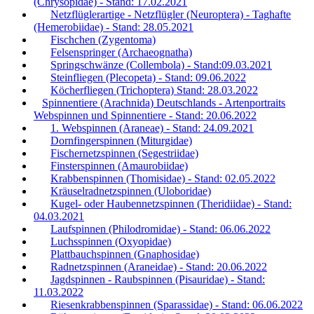
(Chrysopidae) - Stand: 17.02.2021
Netzflüglerartige - Netzflügler (Neuroptera) - Taghafte
(Hemerobiidae) - Stand: 28.05.2021
Fischchen (Zygentoma)
Felsenspringer (Archaeognatha)
Springschwänze (Collembola) - Stand:09.03.2021
Steinfliegen (Plecopeta) - Stand: 09.06.2022
Köcherfliegen (Trichoptera) Stand: 28.03.2022
Spinnentiere (Arachnida) Deutschlands - Artenportraits
Webspinnen und Spinnentiere - Stand: 20.06.2022
1. Webspinnen (Araneae) - Stand: 24.09.2021
Dornfingerspinnen (Miturgidae)
Fischernetzspinnen (Segestriidae)
Finsterspinnen (Amaurobiidae)
Krabbenspinnen (Thomisidae) - Stand: 02.05.2022
Kräuselradnetzspinnen (Uloboridae)
Kugel- oder Haubennetzspinnen (Theridiidae) - Stand:
04.03.2021
Laufspinnen (Philodromidae) - Stand: 06.06.2022
Luchsspinnen (Oxyopidae)
Plattbauchspinnen (Gnaphosidae)
Radnetzspinnen (Araneidae) - Stand: 20.06.2022
Jagdspinnen - Raubspinnen (Pisauridae) - Stand:
11.03.2022
Riesenkrabbenspinnen (Sparassidae) - Stand: 06.06.2022