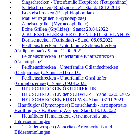
Singschrecken - Unterfamilie Heupferde (Tettigoniinae)
Sattelschrecken (Bradyporidae) - Stand: 18.12.2019
Buckelschrecken (Rhaphidophoridae)
Maulwurfsgrillen (Gryllotalpidae)
Ameisengrillen (Myrmecophilidae)
Echte Grillen (Gryllidae) - Stand: 28.04.2022
2. KURZFÜHLERSCHRECKEN DEUTSCHLANDS
Dornschrecken (Tetrigidae) - Stand: 06.06.2022
Feldheuschrecken - Unterfamilie Schönschrecken
(Calliptaminae) - Stand: 11.08.2021
Feldheuschrecken- Unterfamilie Knarrschrecken
(Catantopinae)
Feldheuschrecken - Unterfamilie Ödlandschrecken
(Oedipodinae) - Stand: 20.06.2022
Feldheuschrecken - Unterfamilie Grashüpfer
(Gomphocerinae) - Stand: 09.01.2022
HEUSCHRECKEN ÖSTERREICHS
HEUSCHRECKEN der SCHWEIZ - Stand: 02.03.2022
HEUSCHRECKEN EUROPAS - Stand: 07.11.2021
Hautflügler (Hymenoptera) Deutschlands - Artenportraits
Hautflügler, z.B. Bienen, Wespen- Stand: 19.12.2022
Hautflügler Hymenoptera - Artenportraits und
Bildersammlungen
1. Taillenwespen (Apocrita) -Artenportraits und
Bildersammlungen