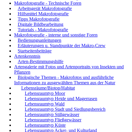
Makrofotografie - Technische Foren
Arbeitsgerät Makrofotografie
Hilfsmittel Makrofotografie
Tipps Makrofotografie
Digitale Bildbearbeitung
Tutorials - Makrofotografie
Makrofotografie - interne und sonstige Foren
Bedienungsanleitungen
Erläuterungen u. Standpunkte der Makro-Crew
Startseitenbeiträge
Artenkenntnis
Arten-Bestimmungshilfe
Artengalerie mit Fotos und Artenportraits von Insekten und
Pflanzen
Biologische Themen - Makrofotos und ausführliche
Informationen zu ausgewählten Themen aus der Natur
Lebensräume/Biotop/Habitat
Lebensraumtyp Moor
Lebensraumtyp Heide und Magerrasen
Lebensraumtyp Wald
Lebensraumtyp Stadt und Siedlungsbereich
Lebensraumtyp Stillgewässer
Lebensraumtyp Fließgewässer
Lebensraumtyp Küste
Lebensraumtyp Acker- und Kulturland