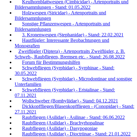
Keulhornblattwespen (Cimbicidae) - Artenportraits und
Bildersammlungen - Stand: 01.05.2022
Holzwespen (Siricidae) - Artenportraits und
Bildersammlungen
Sonstige Pflanzenwespen - Artenportraits und
Bildersammlungen
3. Kronenwespen (Stephanidae) - Stand: 22.02.2021
Hautflügler: Interessante Beobachtungen und
Monografien
Zweiflügler (Diptera) - Artenportraits Zweiflügler, z. B.
Schweb-, Raubfliegen, Bremsen etc. - Stand: 26.08.2022
Forum für Bestimmungshilfen
Schwebfliegen (Syrphidae) - Syrphinae - Stand:
30.05.2022
Schwebfliegen (Syrphidae) - Microdontinae und sonstige
Unterfamilien
Schwebfliegen (Syrphidae) - Eristalinae - Stand:
07.11.2021
Wollschweber (Bombyliidae) - Stand: 04.12.2021
Dickkopffliegen/Blasenkopffliegen - (Conopidae) - Stand:
27.11.2021
Raubfliegen (Asilidae) - Asilinae - Stand: 06.06.2022
Raubfliegen (Asilidae) - Brachyrhopalinae
Raubfliegen (Asilidae) - Dasypogoniae
Raubfliegen (Asilidae) - Dioctriinae - Stand: 21.01.2022