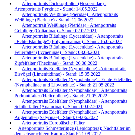
Artenportraits Dickkopffalter (Hesperiidae) -
Artenportraits Pyrginae - Stand: 14.05.2022
Artenportraits Weißlinge (Pieridae) - Artenportraits
Weißlinge (Pierina e) - Stand: 12.06.2022
Artenportrait Weißlinge (Pieridae) - Artenportraits
Gelblinge (Coliadinae) - Stand: 02.02.2021
Artenportraits Bläulinge (Lycaenidae) - Artenportraits
"Echte Bläulinge" (Polyommatinae) - Stand: 16.05.2022
Artenportraits Bläulinge (Lycaenidae) - Artenportraits
Feuerfalter (Lycaeninae) - Stand: 08.03.2021
Artenportraits Bläulinge (Lycaenidae) - Artenportraits
Zipfelfalter (Theclinae) - Stand: 26.08.2022
Artenportraits Edelfalter (Nymphalidae) -Artenportraits
Eisvögel (Limenitidinae) - Stand: 15.05.2022
Artenportraits Edelfalter (Nymphalidae) - Echte Edelfalter
(Nymphalinae und Libytheinae) - Stand: 21.05.2022
Artenportraits Edelfalter (Nymphalidae) - Artenportraits
Perlmuttfalter (Heliconiinae) - Stand: 21.05.2022
Artenportraits Edelfalter (Nymphalidae) - Artenportraits
Schillerfalter (Apaturinae) - Stand: 09.02.2021
Artenportraits Edelfalter (Nymphalidae) - Artenportraits
Augenfalter (Satyrinae) - Stand: 09.06.2022
Artenportraits Europäische Falter
Artenportraits Schmetterlinge (Lepidoptera): Nachtfalter im
deutschsprachigen Raum - Stand: 21.08.2022