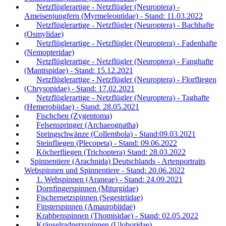
Netzflüglerartige - Netzflügler (Neuroptera) -
Ameisenjungfern (Myrmeleontidae) - Stand: 11.03.2022
Netzflüglerartige - Netzflügler (Neuroptera) - Bachhafte
(Osmylidae)
Netzflüglerartige - Netzflügler (Neuroptera) - Fadenhafte
(Nemopteridae)
Netzflüglerartige - Netzflügler (Neuroptera) - Fanghafte
(Mantispidae) - Stand: 15.12.2021
Netzflüglerartige - Netzflügler (Neuroptera) - Florfliegen
(Chrysopidae) - Stand: 17.02.2021
Netzflüglerartige - Netzflügler (Neuroptera) - Taghafte
(Hemerobiidae) - Stand: 28.05.2021
Fischchen (Zygentoma)
Felsenspringer (Archaeognatha)
Springschwänze (Collembola) - Stand:09.03.2021
Steinfliegen (Plecopeta) - Stand: 09.06.2022
Köcherfliegen (Trichoptera) Stand: 28.03.2022
Spinnentiere (Arachnida) Deutschlands - Artenportraits
Webspinnen und Spinnentiere - Stand: 20.06.2022
1. Webspinnen (Araneae) - Stand: 24.09.2021
Dornfingerspinnen (Miturgidae)
Fischernetzspinnen (Segestriidae)
Finsterspinnen (Amaurobiidae)
Krabbenspinnen (Thomisidae) - Stand: 02.05.2022
Kräuselradnetzspinnen (Uloboridae)