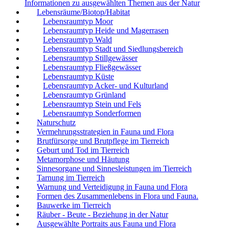
Informationen zu ausgewählten Themen aus der Natur
Lebensräume/Biotop/Habitat
Lebensraumtyp Moor
Lebensraumtyp Heide und Magerrasen
Lebensraumtyp Wald
Lebensraumtyp Stadt und Siedlungsbereich
Lebensraumtyp Stillgewässer
Lebensraumtyp Fließgewässer
Lebensraumtyp Küste
Lebensraumtyp Acker- und Kulturland
Lebensraumtyp Grünland
Lebensraumtyp Stein und Fels
Lebensraumtyp Sonderformen
Naturschutz
Vermehrungsstrategien in Fauna und Flora
Brutfürsorge und Brutpflege im Tierreich
Geburt und Tod im Tierreich
Metamorphose und Häutung
Sinnesorgane und Sinnesleistungen im Tierreich
Tarnung im Tierreich
Warnung und Verteidigung in Fauna und Flora
Formen des Zusammenlebens in Flora und Fauna.
Bauwerke im Tierreich
Räuber - Beute - Beziehung in der Natur
Ausgewählte Portraits aus Fauna und Flora