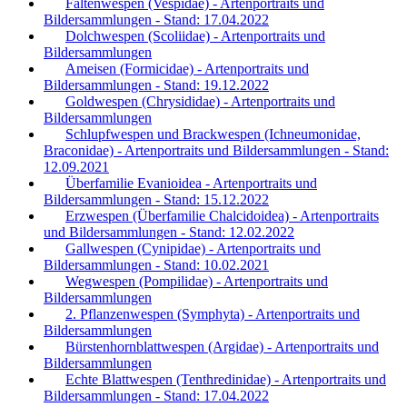
Faltenwespen (Vespidae) - Artenportraits und
Bildersammlungen - Stand: 17.04.2022
Dolchwespen (Scoliidae) - Artenportraits und
Bildersammlungen
Ameisen (Formicidae) - Artenportraits und
Bildersammlungen - Stand: 19.12.2022
Goldwespen (Chrysididae) - Artenportraits und
Bildersammlungen
Schlupfwespen und Brackwespen (Ichneumonidae,
Braconidae) - Artenportraits und Bildersammlungen - Stand:
12.09.2021
Überfamilie Evanioidea - Artenportraits und
Bildersammlungen - Stand: 15.12.2022
Erzwespen (Überfamilie Chalcidoidea) - Artenportraits
und Bildersammlungen - Stand: 12.02.2022
Gallwespen (Cynipidae) - Artenportraits und
Bildersammlungen - Stand: 10.02.2021
Wegwespen (Pompilidae) - Artenportraits und
Bildersammlungen
2. Pflanzenwespen (Symphyta) - Artenportraits und
Bildersammlungen
Bürstenhornblattwespen (Argidae) - Artenportraits und
Bildersammlungen
Echte Blattwespen (Tenthredinidae) - Artenportraits und
Bildersammlungen - Stand: 17.04.2022