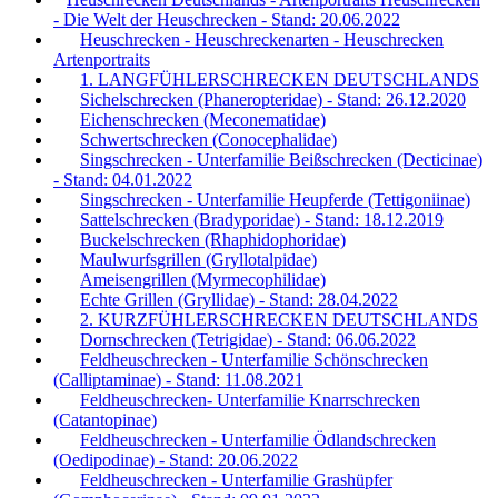
- Die Welt der Heuschrecken - Stand: 20.06.2022
Heuschrecken - Heuschreckenarten - Heuschrecken
Artenportraits
1. LANGFÜHLERSCHRECKEN DEUTSCHLANDS
Sichelschrecken (Phaneropteridae) - Stand: 26.12.2020
Eichenschrecken (Meconematidae)
Schwertschrecken (Conocephalidae)
Singschrecken - Unterfamilie Beißschrecken (Decticinae)
- Stand: 04.01.2022
Singschrecken - Unterfamilie Heupferde (Tettigoniinae)
Sattelschrecken (Bradyporidae) - Stand: 18.12.2019
Buckelschrecken (Rhaphidophoridae)
Maulwurfsgrillen (Gryllotalpidae)
Ameisengrillen (Myrmecophilidae)
Echte Grillen (Gryllidae) - Stand: 28.04.2022
2. KURZFÜHLERSCHRECKEN DEUTSCHLANDS
Dornschrecken (Tetrigidae) - Stand: 06.06.2022
Feldheuschrecken - Unterfamilie Schönschrecken
(Calliptaminae) - Stand: 11.08.2021
Feldheuschrecken- Unterfamilie Knarrschrecken
(Catantopinae)
Feldheuschrecken - Unterfamilie Ödlandschrecken
(Oedipodinae) - Stand: 20.06.2022
Feldheuschrecken - Unterfamilie Grashüpfer