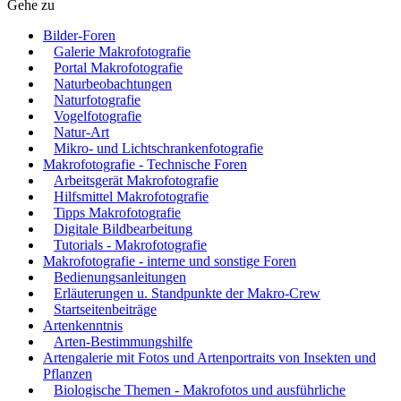
Gehe zu
Bilder-Foren
Galerie Makrofotografie
Portal Makrofotografie
Naturbeobachtungen
Naturfotografie
Vogelfotografie
Natur-Art
Mikro- und Lichtschrankenfotografie
Makrofotografie - Technische Foren
Arbeitsgerät Makrofotografie
Hilfsmittel Makrofotografie
Tipps Makrofotografie
Digitale Bildbearbeitung
Tutorials - Makrofotografie
Makrofotografie - interne und sonstige Foren
Bedienungsanleitungen
Erläuterungen u. Standpunkte der Makro-Crew
Startseitenbeiträge
Artenkenntnis
Arten-Bestimmungshilfe
Artengalerie mit Fotos und Artenportraits von Insekten und
Pflanzen
Biologische Themen - Makrofotos und ausführliche