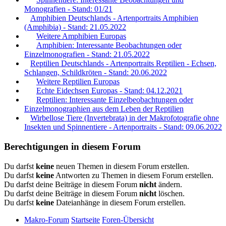
Monografien - Stand: 01/21
Amphibien Deutschlands - Artenportraits Amphibien
(Amphibia) - Stand: 21.05.2022
Weitere Amphibien Europas
Amphibien: Interessante Beobachtungen oder
Einzelmonografien - Stand: 21.05.2022
Reptilien Deutschlands - Artenportraits Reptilien - Echsen,
Schlangen, Schildkröten - Stand: 20.06.2022
Weitere Reptilien Europas
Echte Eidechsen Europas - Stand: 04.12.2021
Reptilien: Interessante Einzelbeobachtungen oder
Einzelmonographien aus dem Leben der Reptilien
Wirbellose Tiere (Invertebrata) in der Makrofotografie ohne
Insekten und Spinnentiere - Artenportraits - Stand: 09.06.2022
Berechtigungen in diesem Forum
Du darfst
keine
neuen Themen in diesem Forum erstellen.
Du darfst
keine
Antworten zu Themen in diesem Forum erstellen.
Du darfst deine Beiträge in diesem Forum
nicht
ändern.
Du darfst deine Beiträge in diesem Forum
nicht
löschen.
Du darfst
keine
Dateianhänge in diesem Forum erstellen.
Makro-Forum
Startseite
Foren-Übersicht