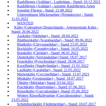
Raubfliegen (Asilidae) - Laphriinae - Stand: 10.12.2021
Raubfliegen (Asilidae) - sonstige Raubfliegen-Arten
Sonstige Fliegen - Stand: 22.08.2022
Unterordnung Mückenartige (Nematocera) - Stand:
11.03.2022
WANTED
Käfer (Coleoptera) Deutschlands - Artenportraits Käfer -
Stand: 20.06.2022
Aaskäfer (Silphidae) - Stand: 28.04.2022
Blatthornkäfer (Scarabaeidae) - Stand: 09.06.2022
Blattkäfer (Chrysomelidae) - Stand 23.05.2022
Bockkäfer (Cerambycidae) - Stand: 16.05.2022
Buntkäfer (Cleridae) - Stand: 06.01.2022
Düsterkäfer (Serropalpidae) Stand: 18.07.2017
Feuerkäfer (Pyrochroidae) Stand: 28.08.2017
Kurzflügler (Staphylinidae) - Stand: 21.01.2022
Laufkäfer (Carabidae) - Stand: 22.05.2022
Marienkäfer (Coccinellidae) - Stand: 15.07.2021
Mistkäfer (Geotrupidae) - Stand: 18.07.2017
Ölkäfer (Meloidae) Stand: 03.04.2021
Prachtkäfer (Buprestidae) - Stand: 07.06.2021
Rüsselkäfer (Curculionidae) -Stand: 05.06.2022
Weitere Rüsselkäferartige (Curculionoidea) - Stand:
23.05.2022
Scheinbockkäfer (Oedemeridae) - Stand: 18.07.2017