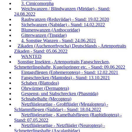
3. Cimicomorpha
Weichwanzen / Blindwanzen (Miridae) - Stand:
24.08.2022
Raubwanzen (Reduviidae) - Stand: 19.02.2020
Sichelwanzen (Nabidae) - Stand: 14.02.2022
Blumenwanzen (Anthocoridae)
Gitterwanzen (Tingidae)
4. Sonstige Wanzen - Stand: 24.06.2021
Zikaden (Auchenorrhyncha) Deutschlands - Artenportraits
Zikaden - Stand: 05.06.2022
WANTED
Sonstige Insekten - Artenportraits Fangschrecken,
Schmetterlingshafte, Kugelspringer etc. - Stand: 09.06.2022
Eintagsfliegen (Ephemeroptera) - Stand: 12.02.2021
Fangschrecken (Mantodea) - Stand: 13.10.2021
Schaben (Blattodea)
Ohrwürmer (Dermaptera)
Gespenst- und Stabschrecken (Phasmida)
Schnabelhafte (Mecoptera)
Netzflüglerartige - Großflügler (Megaloptera) -
Schlammfliegen (Sialidae) - Stand: 18.04.2022
Netzflüglerartige - Kamelhalsfliegen (Raphidioptera) -
Stand: 07.05.2022
Netzflüglerartige - Netzflügler (Neuroptera) -
Schmetterlingshafte (Ascalaphidae)