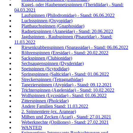
Kugel- oder Haubennetzspinnen (Theridiidae) - Stand:
04.03.2021
Laufspinnen (Philodromidae) - Stand: 06.06.2022
Luchsspinnen (Oxyopidae)
Plattbauchspinnen (Gnaphosidae)
Radnetzspinnen (Araneidae) - Stand: 20.06.2022
Jagdspinnen - Raubspinnen (Pisauridae) - Stand:
11.03.2022
Riesenkrabbenspinnen (Sparassidae) - Stand: 06.06.2022
Röhrenspinnen (Eresidae) - Stand: 20.02.2022
Sackspinnen (Clubionidae)
Sechsaugenspinnen (Dysderidae)
Speispinnen (Scytodidae)
Springspinnen (Salticidae) - Stand: 01.06.2022
Streckerspinnen (Tetragnathidae)
Tapezierspinnen (Atypidae) - Stand: 09.12.2021
Trichterspinnen (Agelenidae) - Stand: 10.02.2022
Wolfspinnen (Lycosidae) - Stand: 01.06.2022
Zitterspinnen (Pholcidae)
Andere Familien Stand: 11.03.2022
2. Spinnentiere (ex. Araneae)
Milben und Zecken (Acari) - Stand: 27.01.2021
Weberknechte (Opiliones) - Stand: 27.02.2021
WANTED
Spinnentiere: Interessante Beobachtungen und