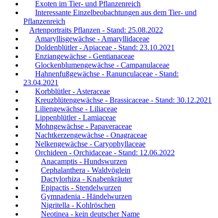
Exoten im Tier- und Pflanzenreich
Interessante Einzelbeobachtungen aus dem Tier- und
Pflanzenreich
Artenportraits Pflanzen - Stand: 25.08.2022
Amaryllisgewächse - Amaryllidaceae
Doldenblütler - Apiaceae - Stand: 23.10.2021
Enziangewächse - Gentianaceae
Glockenblumengewächse - Campanulaceae
Hahnenfußgewächse - Ranunculaceae - Stand:
23.04.2021
Korbblütler - Asteraceae
Kreuzblütengewächse - Brassicaceae - Stand: 30.12.2021
Liliengewächse - Liliaceae
Lippenblütler - Lamiaceae
Mohngewächse - Papaveraceae
Nachtkerzengewächse - Onagraceae
Nelkengewächse - Caryophyllaceae
Orchideen - Orchidaceae - Stand: 12.06.2022
Anacamptis - Hundswurzen
Cephalanthera - Waldvöglein
Dactylorhiza - Knabenkräuter
Epipactis - Stendelwurzen
Gymnadenia - Händelwurzen
Nigritella - Kohlröschen
Neotinea - kein deutscher Name