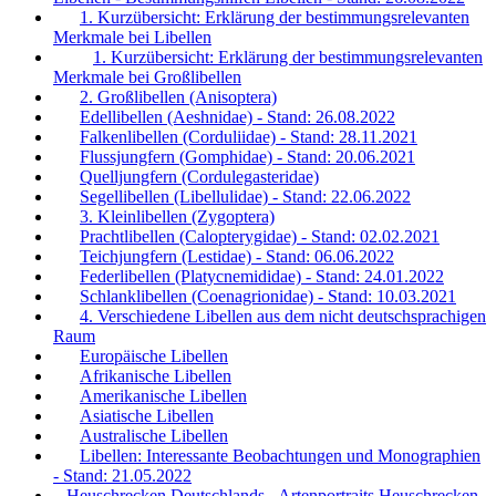
1. Kurzübersicht: Erklärung der bestimmungsrelevanten
Merkmale bei Libellen
1. Kurzübersicht: Erklärung der bestimmungsrelevanten
Merkmale bei Großlibellen
2. Großlibellen (Anisoptera)
Edellibellen (Aeshnidae) - Stand: 26.08.2022
Falkenlibellen (Corduliidae) - Stand: 28.11.2021
Flussjungfern (Gomphidae) - Stand: 20.06.2021
Quelljungfern (Cordulegasteridae)
Segellibellen (Libellulidae) - Stand: 22.06.2022
3. Kleinlibellen (Zygoptera)
Prachtlibellen (Calopterygidae) - Stand: 02.02.2021
Teichjungfern (Lestidae) - Stand: 06.06.2022
Federlibellen (Platycnemididae) - Stand: 24.01.2022
Schlanklibellen (Coenagrionidae) - Stand: 10.03.2021
4. Verschiedene Libellen aus dem nicht deutschsprachigen
Raum
Europäische Libellen
Afrikanische Libellen
Amerikanische Libellen
Asiatische Libellen
Australische Libellen
Libellen: Interessante Beobachtungen und Monographien
- Stand: 21.05.2022
Heuschrecken Deutschlands - Artenportraits Heuschrecken