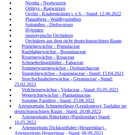
Neottia - Nestwurzen
Ophrys - Ragwurzen
Orchis - Knabenkräuter i. e.S. - Stand: 12.06.2022
Platanthera - Waldhyazinthen
Spiranthes - Drehwurzen
Hybriden
monotypische Orchideen
Orchideen aus dem nicht deutschsprachigen Raum
Primelgewächse - Primulaceae
Raublattgewächse - Boraginaceae
Rosengewächse - Rosaceae
Schmetterlingsblütler - Fabaceae
Sommerwurzgewächse - Orobanchaceae
Spargelgewächse - Asparagaceae - Stand: 15.04.2021
Storchschnabelgewächse - Geraniaceae - Stand:
25.02.2022
Veilchengewächse - Violaceae - Stand: 03.05.2021
Wegerichgewächse - Plantaginaceae
Sonstige Familien - Stand: 25.08.2022
Artenportraits Schmetterlinge (Lepidoptera): Tagfalter im
deutschsprachigen Raum - Stand: 26.08.2022
Artenportraits Ritterfalter (Papilionidae) Stand:
16.05.2022
Artenportraits Dickkopffalter (Hesperiidae) -
Artenportraits Hesperiinae - Stand: 06.09.2021