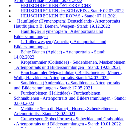
(Gomphocerinae) - Stand: 09.01.2022
HEUSCHRECKEN ÖSTERREICHS
HEUSCHRECKEN der SCHWEIZ - Stand: 02.03.2022
HEUSCHRECKEN EUROPAS - Stand: 07.11.2021
Hautflügler (Hymenoptera) Deutschlands - Artenportraits
Hautflügler, z.B. Bienen, Wespen- Stand: 19.12.2022
Hautflügler Hymenoptera - Artenportraits und
Bildersammlungen
1. Taillenwespen (Apocrita) -Artenportraits und
Bildersammlungen
Echte Bienen (Apidae) - Artenportraits - Stand:
14.02.2022
Kropfsammler (Colletidae) - Seidenbienen, Maskenbienen
- Artenportraits und Bildersammlungen - Stand: 19.08.2021
Bauchsammler (Megachilidae)- Blattschneider-, Mauer-,
Woll-, Harzbienen- Artenportraits-Stand: 14.03.2022
Sandbienen (Andrenidae) - Sandbienen - Artenportraits
und Bildersammlungen - Stand: 17.05.2021
Furchenbienen (Halictidae) - Furchenbienen,
Schmalbienen - Artenportraits und Bildersammlungen - Stand:
02.03.2022
Melittidae (kein dt. Name) - Hosen-, Schenkelbienen -
Artenportraits - Stand: 18.02.2021
Grabwespen (Spheciformes) - Sphecidae und Crabonidae
- Artenportraits und Bildersammlungen - Stand: 19.01.2022