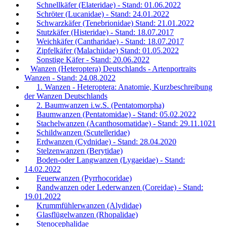
Schnellkäfer (Elateridae) - Stand: 01.06.2022
Schröter (Lucanidae) - Stand: 24.01.2022
Schwarzkäfer (Tenebrionidae) Stand: 21.01.2022
Stutzkäfer (Histeridae) - Stand: 18.07.2017
Weichkäfer (Cantharidae) - Stand: 18.07.2017
Zipfelkäfer (Malachiidae) Stand: 01.05.2022
Sonstige Käfer - Stand: 20.06.2022
Wanzen (Heteroptera) Deutschlands - Artenportraits
Wanzen - Stand: 24.08.2022
1. Wanzen - Heteroptera: Anatomie, Kurzbeschreibung
der Wanzen Deutschlands
2. Baumwanzen i.w.S. (Pentatomorpha)
Baumwanzen (Pentatomidae) - Stand: 05.02.2022
Stachelwanzen (Acanthosomatidae) - Stand: 29.11.1021
Schildwanzen (Scutelleridae)
Erdwanzen (Cydnidae) - Stand: 28.04.2020
Stelzenwanzen (Berytidae)
Boden-oder Langwanzen (Lygaeidae) - Stand:
14.02.2022
Feuerwanzen (Pyrrhocoridae)
Randwanzen oder Lederwanzen (Coreidae) - Stand:
19.01.2022
Krummfühlerwanzen (Alydidae)
Glasflügelwanzen (Rhopalidae)
Stenocephalidae