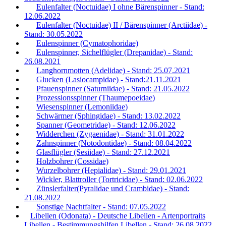
Eulenfalter (Noctuidae) I ohne Bärenspinner - Stand:
12.06.2022
Eulenfalter (Noctuidae) II / Bärenspinner (Arctiidae) -
Stand: 30.05.2022
Eulenspinner (Cymatophoridae)
Eulenspinner, Sichelflügler (Drepanidae) - Stand:
26.08.2021
Langhornmotten (Adelidae) - Stand: 25.07.2021
Glucken (Lasiocampidae) - Stand:21.11.2021
Pfauenspinner (Saturniidae) - Stand: 21.05.2022
Prozessionsspinner (Thaumepoeidae)
Wiesenspinner (Lemoniidae)
Schwärmer (Sphingidae) - Stand: 13.02.2022
Spanner (Geometridae) - Stand: 12.06.2022
Widderchen (Zygaenidae) - Stand: 31.01.2022
Zahnspinner (Notodontidae) - Stand: 08.04.2022
Glasflügler (Sesiidae) - Stand: 27.12.2021
Holzbohrer (Cossidae)
Wurzelbohrer (Hepialidae) - Stand: 29.01.2021
Wickler, Blattroller (Tortricidae) - Stand: 02.06.2022
Zünslerfalter(Pyralidae und Crambidae) - Stand:
21.08.2022
Sonstige Nachtfalter - Stand: 07.05.2022
Libellen (Odonata) - Deutsche Libellen - Artenportraits
Libellen - Bestimmungshilfen Libellen - Stand: 26.08.2022