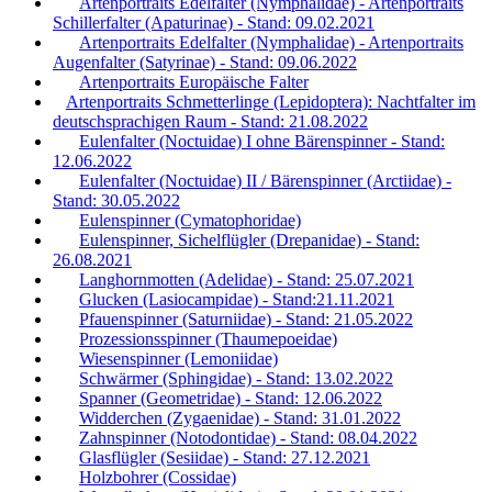
Artenportraits Edelfalter (Nymphalidae) - Artenportraits
Schillerfalter (Apaturinae) - Stand: 09.02.2021
Artenportraits Edelfalter (Nymphalidae) - Artenportraits
Augenfalter (Satyrinae) - Stand: 09.06.2022
Artenportraits Europäische Falter
Artenportraits Schmetterlinge (Lepidoptera): Nachtfalter im
deutschsprachigen Raum - Stand: 21.08.2022
Eulenfalter (Noctuidae) I ohne Bärenspinner - Stand:
12.06.2022
Eulenfalter (Noctuidae) II / Bärenspinner (Arctiidae) -
Stand: 30.05.2022
Eulenspinner (Cymatophoridae)
Eulenspinner, Sichelflügler (Drepanidae) - Stand:
26.08.2021
Langhornmotten (Adelidae) - Stand: 25.07.2021
Glucken (Lasiocampidae) - Stand:21.11.2021
Pfauenspinner (Saturniidae) - Stand: 21.05.2022
Prozessionsspinner (Thaumepoeidae)
Wiesenspinner (Lemoniidae)
Schwärmer (Sphingidae) - Stand: 13.02.2022
Spanner (Geometridae) - Stand: 12.06.2022
Widderchen (Zygaenidae) - Stand: 31.01.2022
Zahnspinner (Notodontidae) - Stand: 08.04.2022
Glasflügler (Sesiidae) - Stand: 27.12.2021
Holzbohrer (Cossidae)