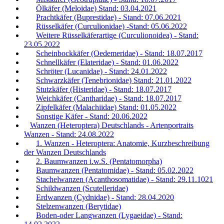
Ölkäfer (Meloidae) Stand: 03.04.2021
Prachtkäfer (Buprestidae) - Stand: 07.06.2021
Rüsselkäfer (Curculionidae) -Stand: 05.06.2022
Weitere Rüsselkäferartige (Curculionoidea) - Stand:
23.05.2022
Scheinbockkäfer (Oedemeridae) - Stand: 18.07.2017
Schnellkäfer (Elateridae) - Stand: 01.06.2022
Schröter (Lucanidae) - Stand: 24.01.2022
Schwarzkäfer (Tenebrionidae) Stand: 21.01.2022
Stutzkäfer (Histeridae) - Stand: 18.07.2017
Weichkäfer (Cantharidae) - Stand: 18.07.2017
Zipfelkäfer (Malachiidae) Stand: 01.05.2022
Sonstige Käfer - Stand: 20.06.2022
Wanzen (Heteroptera) Deutschlands - Artenportraits
Wanzen - Stand: 24.08.2022
1. Wanzen - Heteroptera: Anatomie, Kurzbeschreibung
der Wanzen Deutschlands
2. Baumwanzen i.w.S. (Pentatomorpha)
Baumwanzen (Pentatomidae) - Stand: 05.02.2022
Stachelwanzen (Acanthosomatidae) - Stand: 29.11.1021
Schildwanzen (Scutelleridae)
Erdwanzen (Cydnidae) - Stand: 28.04.2020
Stelzenwanzen (Berytidae)
Boden-oder Langwanzen (Lygaeidae) - Stand: