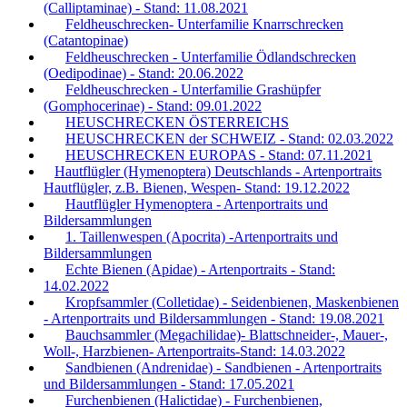
(Calliptaminae) - Stand: 11.08.2021
Feldheuschrecken- Unterfamilie Knarrschrecken
(Catantopinae)
Feldheuschrecken - Unterfamilie Ödlandschrecken
(Oedipodinae) - Stand: 20.06.2022
Feldheuschrecken - Unterfamilie Grashüpfer
(Gomphocerinae) - Stand: 09.01.2022
HEUSCHRECKEN ÖSTERREICHS
HEUSCHRECKEN der SCHWEIZ - Stand: 02.03.2022
HEUSCHRECKEN EUROPAS - Stand: 07.11.2021
Hautflügler (Hymenoptera) Deutschlands - Artenportraits
Hautflügler, z.B. Bienen, Wespen- Stand: 19.12.2022
Hautflügler Hymenoptera - Artenportraits und
Bildersammlungen
1. Taillenwespen (Apocrita) -Artenportraits und
Bildersammlungen
Echte Bienen (Apidae) - Artenportraits - Stand:
14.02.2022
Kropfsammler (Colletidae) - Seidenbienen, Maskenbienen
- Artenportraits und Bildersammlungen - Stand: 19.08.2021
Bauchsammler (Megachilidae)- Blattschneider-, Mauer-,
Woll-, Harzbienen- Artenportraits-Stand: 14.03.2022
Sandbienen (Andrenidae) - Sandbienen - Artenportraits
und Bildersammlungen - Stand: 17.05.2021
Furchenbienen (Halictidae) - Furchenbienen,