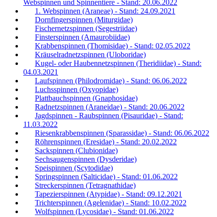
Webspinnen und Spinnentiere - Stand: 20.06.2022
1. Webspinnen (Araneae) - Stand: 24.09.2021
Dornfingerspinnen (Miturgidae)
Fischernetzspinnen (Segestriidae)
Finsterspinnen (Amaurobiidae)
Krabbenspinnen (Thomisidae) - Stand: 02.05.2022
Kräuselradnetzspinnen (Uloboridae)
Kugel- oder Haubennetzspinnen (Theridiidae) - Stand:
04.03.2021
Laufspinnen (Philodromidae) - Stand: 06.06.2022
Luchsspinnen (Oxyopidae)
Plattbauchspinnen (Gnaphosidae)
Radnetzspinnen (Araneidae) - Stand: 20.06.2022
Jagdspinnen - Raubspinnen (Pisauridae) - Stand:
11.03.2022
Riesenkrabbenspinnen (Sparassidae) - Stand: 06.06.2022
Röhrenspinnen (Eresidae) - Stand: 20.02.2022
Sackspinnen (Clubionidae)
Sechsaugenspinnen (Dysderidae)
Speispinnen (Scytodidae)
Springspinnen (Salticidae) - Stand: 01.06.2022
Streckerspinnen (Tetragnathidae)
Tapezierspinnen (Atypidae) - Stand: 09.12.2021
Trichterspinnen (Agelenidae) - Stand: 10.02.2022
Wolfspinnen (Lycosidae) - Stand: 01.06.2022