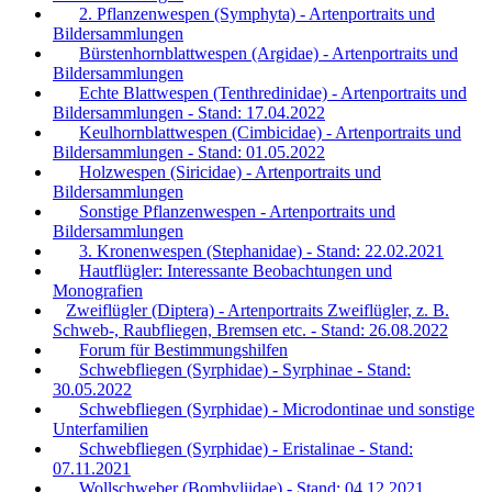
2. Pflanzenwespen (Symphyta) - Artenportraits und
Bildersammlungen
Bürstenhornblattwespen (Argidae) - Artenportraits und
Bildersammlungen
Echte Blattwespen (Tenthredinidae) - Artenportraits und
Bildersammlungen - Stand: 17.04.2022
Keulhornblattwespen (Cimbicidae) - Artenportraits und
Bildersammlungen - Stand: 01.05.2022
Holzwespen (Siricidae) - Artenportraits und
Bildersammlungen
Sonstige Pflanzenwespen - Artenportraits und
Bildersammlungen
3. Kronenwespen (Stephanidae) - Stand: 22.02.2021
Hautflügler: Interessante Beobachtungen und
Monografien
Zweiflügler (Diptera) - Artenportraits Zweiflügler, z. B.
Schweb-, Raubfliegen, Bremsen etc. - Stand: 26.08.2022
Forum für Bestimmungshilfen
Schwebfliegen (Syrphidae) - Syrphinae - Stand:
30.05.2022
Schwebfliegen (Syrphidae) - Microdontinae und sonstige
Unterfamilien
Schwebfliegen (Syrphidae) - Eristalinae - Stand:
07.11.2021
Wollschweber (Bombyliidae) - Stand: 04.12.2021