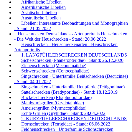
Afrikanische Libellen
Amerikanische Libellen
Asiatische Libellen
Australische Libellen
Libellen: Interessante Beobachtungen und Monographien
- Stand: 21.05.2022
Heuschrecken Deutschlands - Artenportraits Heuschrecken
- Die Welt der Heuschrecken - Stand: 20.06.2022
Heuschrecken - Heuschreckenarten - Heuschrecken
Artenportraits
1. LANGFÜHLERSCHRECKEN DEUTSCHLANDS
Sichelschrecken (Phaneropteridae) - Stand: 26.12.2020
Eichenschrecken (Meconematidae)
Schwertschrecken (Conocephalidae)
Singschrecken - Unterfamilie Beißschrecken (Decticinae)
- Stand: 04.01.2022
Singschrecken - Unterfamilie Heupferde (Tettigoniinae)
Sattelschrecken (Bradyporidae) - Stand: 18.12.2019
Buckelschrecken (Rhaphidophoridae)
Maulwurfsgrillen (Gryllotalpidae)
Ameisengrillen (Myrmecophilidae)
Echte Grillen (Gryllidae) - Stand: 28.04.2022
2. KURZFÜHLERSCHRECKEN DEUTSCHLANDS
Dornschrecken (Tetrigidae) - Stand: 06.06.2022
Feldheuschrecken - Unterfamilie Schönschrecken