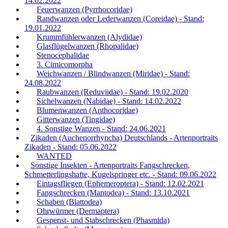
14.02.2022
Feuerwanzen (Pyrrhocoridae)
Randwanzen oder Lederwanzen (Coreidae) - Stand:
19.01.2022
Krummfühlerwanzen (Alydidae)
Glasflügelwanzen (Rhopalidae)
Stenocephalidae
3. Cimicomorpha
Weichwanzen / Blindwanzen (Miridae) - Stand:
24.08.2022
Raubwanzen (Reduviidae) - Stand: 19.02.2020
Sichelwanzen (Nabidae) - Stand: 14.02.2022
Blumenwanzen (Anthocoridae)
Gitterwanzen (Tingidae)
4. Sonstige Wanzen - Stand: 24.06.2021
Zikaden (Auchenorrhyncha) Deutschlands - Artenportraits
Zikaden - Stand: 05.06.2022
WANTED
Sonstige Insekten - Artenportraits Fangschrecken,
Schmetterlingshafte, Kugelspringer etc. - Stand: 09.06.2022
Eintagsfliegen (Ephemeroptera) - Stand: 12.02.2021
Fangschrecken (Mantodea) - Stand: 13.10.2021
Schaben (Blattodea)
Ohrwürmer (Dermaptera)
Gespenst- und Stabschrecken (Phasmida)