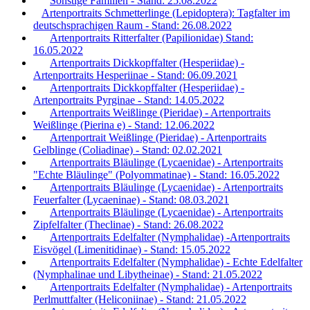
Sonstige Familien - Stand: 25.08.2022
Artenportraits Schmetterlinge (Lepidoptera): Tagfalter im
deutschsprachigen Raum - Stand: 26.08.2022
Artenportraits Ritterfalter (Papilionidae) Stand:
16.05.2022
Artenportraits Dickkopffalter (Hesperiidae) -
Artenportraits Hesperiinae - Stand: 06.09.2021
Artenportraits Dickkopffalter (Hesperiidae) -
Artenportraits Pyrginae - Stand: 14.05.2022
Artenportraits Weißlinge (Pieridae) - Artenportraits
Weißlinge (Pierina e) - Stand: 12.06.2022
Artenportrait Weißlinge (Pieridae) - Artenportraits
Gelblinge (Coliadinae) - Stand: 02.02.2021
Artenportraits Bläulinge (Lycaenidae) - Artenportraits
"Echte Bläulinge" (Polyommatinae) - Stand: 16.05.2022
Artenportraits Bläulinge (Lycaenidae) - Artenportraits
Feuerfalter (Lycaeninae) - Stand: 08.03.2021
Artenportraits Bläulinge (Lycaenidae) - Artenportraits
Zipfelfalter (Theclinae) - Stand: 26.08.2022
Artenportraits Edelfalter (Nymphalidae) -Artenportraits
Eisvögel (Limenitidinae) - Stand: 15.05.2022
Artenportraits Edelfalter (Nymphalidae) - Echte Edelfalter
(Nymphalinae und Libytheinae) - Stand: 21.05.2022
Artenportraits Edelfalter (Nymphalidae) - Artenportraits
Perlmuttfalter (Heliconiinae) - Stand: 21.05.2022