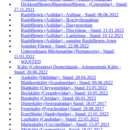
Dickkopffliegen/Blasenkopffliegen - (Conopidae) - Stand:
27.11.2021
Raubfliegen (Asilidae) - Asilinae - Stand: 06.06.2022
Raubfliegen (Asilidae) - Brachyrhopalinae
Raubfliegen (Asilidae) - Dasypogoniae
Raubfliegen (Asilidae) - Dioctriinae - Stand: 21.01.2022
Raubfliegen (Asilidae) - Laphriinae - Stand: 10.12.2021
Raubfliegen (Asilidae) - sonstige Raubfliegen-Arten
Sonstige Fliegen - Stand: 22.08.2022
Unterordnung Mückenartige (Nematocera) - Stand:
11.03.2022
WANTED
Käfer (Coleoptera) Deutschlands - Artenportraits Käfer -
Stand: 20.06.2022
Aaskäfer (Silphidae) - Stand: 28.04.2022
Blatthornkäfer (Scarabaeidae) - Stand: 09.06.2022
Blattkäfer (Chrysomelidae) - Stand 23.05.2022
Bockkäfer (Cerambycidae) - Stand: 16.05.2022
Buntkäfer (Cleridae) - Stand: 06.01.2022
Düsterkäfer (Serropalpidae) Stand: 18.07.2017
Feuerkäfer (Pyrochroidae) Stand: 28.08.2017
Kurzflügler (Staphylinidae) - Stand: 21.01.2022
Laufkäfer (Carabidae) - Stand: 22.05.2022
Marienkäfer (Coccinellidae) - Stand: 15.07.2021
Mistkäfer (Geotrupidae) - Stand: 18.07.2017