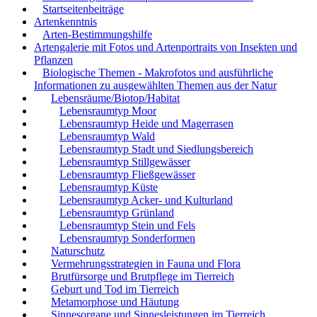
Startseitenbeiträge
Artenkenntnis
Arten-Bestimmungshilfe
Artengalerie mit Fotos und Artenportraits von Insekten und
Pflanzen
Biologische Themen - Makrofotos und ausführliche
Informationen zu ausgewählten Themen aus der Natur
Lebensräume/Biotop/Habitat
Lebensraumtyp Moor
Lebensraumtyp Heide und Magerrasen
Lebensraumtyp Wald
Lebensraumtyp Stadt und Siedlungsbereich
Lebensraumtyp Stillgewässer
Lebensraumtyp Fließgewässer
Lebensraumtyp Küste
Lebensraumtyp Acker- und Kulturland
Lebensraumtyp Grünland
Lebensraumtyp Stein und Fels
Lebensraumtyp Sonderformen
Naturschutz
Vermehrungsstrategien in Fauna und Flora
Brutfürsorge und Brutpflege im Tierreich
Geburt und Tod im Tierreich
Metamorphose und Häutung
Sinnesorgane und Sinnesleistungen im Tierreich