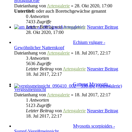
Boraginaceae
Dateianhang
von
Artengalerie
» 28. Okt 2020, 17:00
Untertitel:
oder auch Boretschgewächse genannt
0
Antworten
7433
Zugriffe
Letzter Beitrag
von
Artengalerie
Neuester Beitrag
28. Okt 2020, 17:00
Echium vulgare -
Gewöhnlicher Natternkopf
Dateianhang
von
Artengalerie
» 18. Jul 2017, 22:17
3
Antworten
5636
Zugriffe
Letzter Beitrag
von
Artengalerie
Neuester Beitrag
18. Jul 2017, 22:17
Gattung Mysosotis -
Vergissmeinnicht
Dateianhang
von
Artengalerie
» 18. Jul 2017, 22:17
1
Antworten
5123
Zugriffe
Letzter Beitrag
von
Artengalerie
Neuester Beitrag
18. Jul 2017, 22:17
Myosotis scorpioides -
Sumpf-Vergißmeinnicht