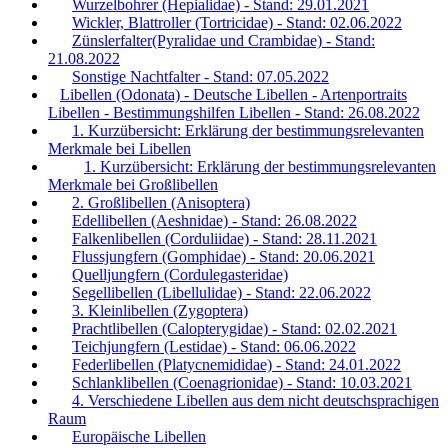
Wurzelbohrer (Hepialidae) - Stand: 29.01.2021
Wickler, Blattroller (Tortricidae) - Stand: 02.06.2022
Zünslerfalter(Pyralidae und Crambidae) - Stand:
21.08.2022
Sonstige Nachtfalter - Stand: 07.05.2022
Libellen (Odonata) - Deutsche Libellen - Artenportraits
Libellen - Bestimmungshilfen Libellen - Stand: 26.08.2022
1. Kurzübersicht: Erklärung der bestimmungsrelevanten
Merkmale bei Libellen
1. Kurzübersicht: Erklärung der bestimmungsrelevanten
Merkmale bei Großlibellen
2. Großlibellen (Anisoptera)
Edellibellen (Aeshnidae) - Stand: 26.08.2022
Falkenlibellen (Corduliidae) - Stand: 28.11.2021
Flussjungfern (Gomphidae) - Stand: 20.06.2021
Quelljungfern (Cordulegasteridae)
Segellibellen (Libellulidae) - Stand: 22.06.2022
3. Kleinlibellen (Zygoptera)
Prachtlibellen (Calopterygidae) - Stand: 02.02.2021
Teichjungfern (Lestidae) - Stand: 06.06.2022
Federlibellen (Platycnemididae) - Stand: 24.01.2022
Schlanklibellen (Coenagrionidae) - Stand: 10.03.2021
4. Verschiedene Libellen aus dem nicht deutschsprachigen
Raum
Europäische Libellen