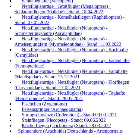
Schnabelhafte (Mecoptera)
Netzflüglerartige - Großflügler (Megaloptera) -
Schlammfliegen (Sialidae) - Stand: 18.04.2022
Netzflüglerartige - Kamelhalsfliegen (Raphidioptera) -
Stand: 07.05.2022
Netzflüglerartige - Netzflügler (Neuroptera) -
Schmetterlingshafte (Ascalaphidae)
Netzflüglerartige - Netzflügler (Neuroptera) -
Ameisenjungfern (Myrmeleontidae) - Stand: 11.03.2022
Netzflüglerartige - Netzflügler (Neuroptera) - Bachhafte
(Osmylidae)
Netzflüglerartige - Netzflügler (Neuroptera) - Fadenhafte
(Nemopteridae)
Netzflüglerartige - Netzflügler (Neuroptera) - Fanghafte
(Mantispidae) - Stand: 15.12.2021
Netzflüglerartige - Netzflügler (Neuroptera) - Florfliegen
(Chrysopidae) - Stand: 17.02.2021
Netzflüglerartige - Netzflügler (Neuroptera) - Taghafte
(Hemerobiidae) - Stand: 28.05.2021
Fischchen (Zygentoma)
Felsenspringer (Archaeognatha)
Springschwänze (Collembola) - Stand:09.03.2021
Steinfliegen (Plecopeta) - Stand: 09.06.2022
Köcherfliegen (Trichoptera) Stand: 28.03.2022
Spinnentiere (Arachnida) Deutschlands - Artenportraits