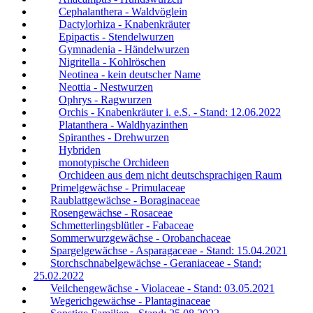
Cephalanthera - Waldvöglein
Dactylorhiza - Knabenkräuter
Epipactis - Stendelwurzen
Gymnadenia - Händelwurzen
Nigritella - Kohlröschen
Neotinea - kein deutscher Name
Neottia - Nestwurzen
Ophrys - Ragwurzen
Orchis - Knabenkräuter i. e.S. - Stand: 12.06.2022
Platanthera - Waldhyazinthen
Spiranthes - Drehwurzen
Hybriden
monotypische Orchideen
Orchideen aus dem nicht deutschsprachigen Raum
Primelgewächse - Primulaceae
Raublattgewächse - Boraginaceae
Rosengewächse - Rosaceae
Schmetterlingsblütler - Fabaceae
Sommerwurzgewächse - Orobanchaceae
Spargelgewächse - Asparagaceae - Stand: 15.04.2021
Storchschnabelgewächse - Geraniaceae - Stand:
25.02.2022
Veilchengewächse - Violaceae - Stand: 03.05.2021
Wegerichgewächse - Plantaginaceae