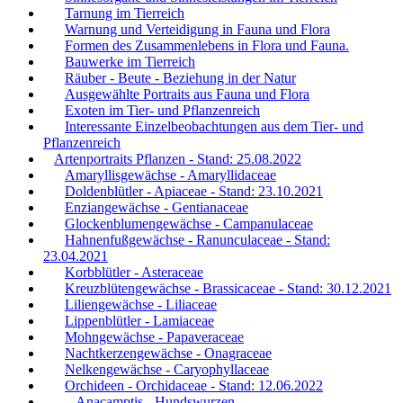
Tarnung im Tierreich
Warnung und Verteidigung in Fauna und Flora
Formen des Zusammenlebens in Flora und Fauna.
Bauwerke im Tierreich
Räuber - Beute - Beziehung in der Natur
Ausgewählte Portraits aus Fauna und Flora
Exoten im Tier- und Pflanzenreich
Interessante Einzelbeobachtungen aus dem Tier- und
Pflanzenreich
Artenportraits Pflanzen - Stand: 25.08.2022
Amaryllisgewächse - Amaryllidaceae
Doldenblütler - Apiaceae - Stand: 23.10.2021
Enziangewächse - Gentianaceae
Glockenblumengewächse - Campanulaceae
Hahnenfußgewächse - Ranunculaceae - Stand:
23.04.2021
Korbblütler - Asteraceae
Kreuzblütengewächse - Brassicaceae - Stand: 30.12.2021
Liliengewächse - Liliaceae
Lippenblütler - Lamiaceae
Mohngewächse - Papaveraceae
Nachtkerzengewächse - Onagraceae
Nelkengewächse - Caryophyllaceae
Orchideen - Orchidaceae - Stand: 12.06.2022
Anacamptis - Hundswurzen