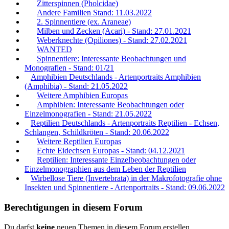
Zitterspinnen (Pholcidae)
Andere Familien Stand: 11.03.2022
2. Spinnentiere (ex. Araneae)
Milben und Zecken (Acari) - Stand: 27.01.2021
Weberknechte (Opiliones) - Stand: 27.02.2021
WANTED
Spinnentiere: Interessante Beobachtungen und
Monografien - Stand: 01/21
Amphibien Deutschlands - Artenportraits Amphibien
(Amphibia) - Stand: 21.05.2022
Weitere Amphibien Europas
Amphibien: Interessante Beobachtungen oder
Einzelmonografien - Stand: 21.05.2022
Reptilien Deutschlands - Artenportraits Reptilien - Echsen,
Schlangen, Schildkröten - Stand: 20.06.2022
Weitere Reptilien Europas
Echte Eidechsen Europas - Stand: 04.12.2021
Reptilien: Interessante Einzelbeobachtungen oder
Einzelmonographien aus dem Leben der Reptilien
Wirbellose Tiere (Invertebrata) in der Makrofotografie ohne
Insekten und Spinnentiere - Artenportraits - Stand: 09.06.2022
Berechtigungen in diesem Forum
Du darfst
keine
neuen Themen in diesem Forum erstellen.