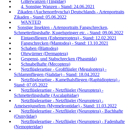
Gitterwanzen (Tingidae)
4. Sonstige Wanzen - Stand: 24.06.2021
Zikaden (Auchenorrhyncha) Deutschlands - Artenportraits
Zikaden - Stand: 05.06.2022
WANTED
Sonstige Insekten - Artenportraits Fangschrecken,
Schmetterlingshafte, Kugelspringer etc. - Stand: 09.06.2022
Eintagsfliegen (Ephemeroptera) - Stand: 12.02.2021
Fangschrecken (Mantodea) - Stand: 13.10.2021
Schaben (Blattodea)
Ohrwürmer (Dermaptera)
Gespenst- und Stabschrecken (Phasmida)
Schnabelhafte (Mecoptera)
Netzflüglerartige - Großflügler (Megaloptera) -
Schlammfliegen (Sialidae) - Stand: 18.04.2022
Netzflüglerartige - Kamelhalsfliegen (Raphidioptera) -
Stand: 07.05.2022
Netzflüglerartige - Netzflügler (Neuroptera) -
Schmetterlingshafte (Ascalaphidae)
Netzflüglerartige - Netzflügler (Neuroptera) -
Ameisenjungfern (Myrmeleontidae) - Stand: 11.03.2022
Netzflüglerartige - Netzflügler (Neuroptera) - Bachhafte
(Osmylidae)
Netzflüglerartige - Netzflügler (Neuroptera) - Fadenhafte
(Nemopteridae)