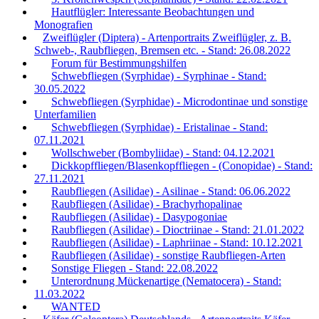
Hautflügler: Interessante Beobachtungen und
Monografien
Zweiflügler (Diptera) - Artenportraits Zweiflügler, z. B.
Schweb-, Raubfliegen, Bremsen etc. - Stand: 26.08.2022
Forum für Bestimmungshilfen
Schwebfliegen (Syrphidae) - Syrphinae - Stand:
30.05.2022
Schwebfliegen (Syrphidae) - Microdontinae und sonstige
Unterfamilien
Schwebfliegen (Syrphidae) - Eristalinae - Stand:
07.11.2021
Wollschweber (Bombyliidae) - Stand: 04.12.2021
Dickkopffliegen/Blasenkopffliegen - (Conopidae) - Stand:
27.11.2021
Raubfliegen (Asilidae) - Asilinae - Stand: 06.06.2022
Raubfliegen (Asilidae) - Brachyrhopalinae
Raubfliegen (Asilidae) - Dasypogoniae
Raubfliegen (Asilidae) - Dioctriinae - Stand: 21.01.2022
Raubfliegen (Asilidae) - Laphriinae - Stand: 10.12.2021
Raubfliegen (Asilidae) - sonstige Raubfliegen-Arten
Sonstige Fliegen - Stand: 22.08.2022
Unterordnung Mückenartige (Nematocera) - Stand:
11.03.2022
WANTED