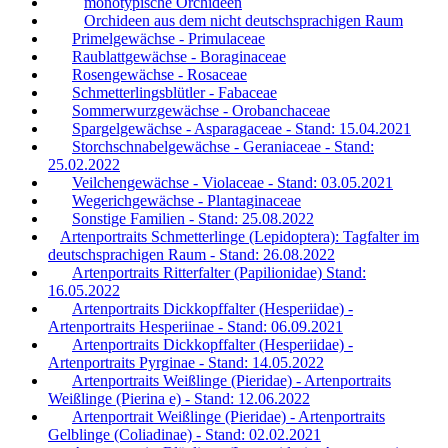
monotypische Orchideen
Orchideen aus dem nicht deutschsprachigen Raum
Primelgewächse - Primulaceae
Raublattgewächse - Boraginaceae
Rosengewächse - Rosaceae
Schmetterlingsblütler - Fabaceae
Sommerwurzgewächse - Orobanchaceae
Spargelgewächse - Asparagaceae - Stand: 15.04.2021
Storchschnabelgewächse - Geraniaceae - Stand:
25.02.2022
Veilchengewächse - Violaceae - Stand: 03.05.2021
Wegerichgewächse - Plantaginaceae
Sonstige Familien - Stand: 25.08.2022
Artenportraits Schmetterlinge (Lepidoptera): Tagfalter im
deutschsprachigen Raum - Stand: 26.08.2022
Artenportraits Ritterfalter (Papilionidae) Stand:
16.05.2022
Artenportraits Dickkopffalter (Hesperiidae) -
Artenportraits Hesperiinae - Stand: 06.09.2021
Artenportraits Dickkopffalter (Hesperiidae) -
Artenportraits Pyrginae - Stand: 14.05.2022
Artenportraits Weißlinge (Pieridae) - Artenportraits
Weißlinge (Pierina e) - Stand: 12.06.2022
Artenportrait Weißlinge (Pieridae) - Artenportraits
Gelblinge (Coliadinae) - Stand: 02.02.2021