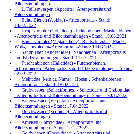
Bildersammlungen
1. Taillenwespen (Apocrita) -Artenportraits und
Bildersammlungen
Echte Bienen (Apidae) - Artenportraits - Stand:
14.02.2022
Kropfsammler (Colletidae) - Seidenbienen, Maskenbienen
- Artenportraits und Bildersammlungen - Stand: 19.08.2021
Bauchsammler (Megachilidae)- Blattschneider-, Mauer-,
Woll-, Harzbienen- Artenportraits-Stand: 14.03.2022
Sandbienen (Andrenidae) - Sandbienen - Artenportraits
und Bildersammlungen - Stand: 17.05.2021
Furchenbienen (Halictidae) - Furchenbienen,
Schmalbienen - Artenportraits und Bildersammlungen - Stand:
02.03.2022
Melittidae (kein dt. Name) - Hosen-, Schenkelbienen -
Artenportraits - Stand: 18.02.2021
Grabwespen (Spheciformes) - Sphecidae und Crabonidae
- Artenportraits und Bildersammlungen - Stand: 19.01.2022
Faltenwespen (Vespidae) - Artenportraits und
Bildersammlungen - Stand: 17.04.2022
Dolchwespen (Scoliidae) - Artenportraits und
Bildersammlungen
Ameisen (Formicidae) - Artenportraits und
Bildersammlungen - Stand: 19.12.2022
Goldwespen (Chrysididae) - Artenportraits und