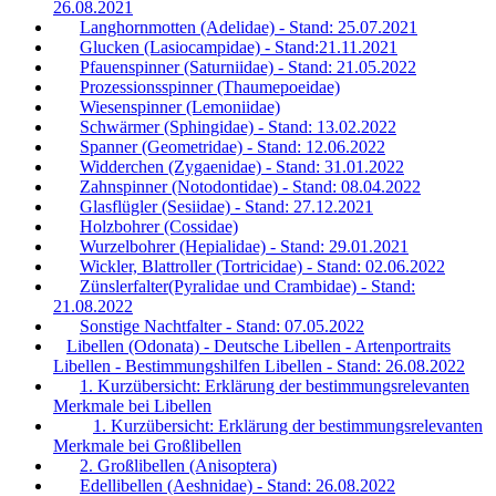
26.08.2021
Langhornmotten (Adelidae) - Stand: 25.07.2021
Glucken (Lasiocampidae) - Stand:21.11.2021
Pfauenspinner (Saturniidae) - Stand: 21.05.2022
Prozessionsspinner (Thaumepoeidae)
Wiesenspinner (Lemoniidae)
Schwärmer (Sphingidae) - Stand: 13.02.2022
Spanner (Geometridae) - Stand: 12.06.2022
Widderchen (Zygaenidae) - Stand: 31.01.2022
Zahnspinner (Notodontidae) - Stand: 08.04.2022
Glasflügler (Sesiidae) - Stand: 27.12.2021
Holzbohrer (Cossidae)
Wurzelbohrer (Hepialidae) - Stand: 29.01.2021
Wickler, Blattroller (Tortricidae) - Stand: 02.06.2022
Zünslerfalter(Pyralidae und Crambidae) - Stand:
21.08.2022
Sonstige Nachtfalter - Stand: 07.05.2022
Libellen (Odonata) - Deutsche Libellen - Artenportraits
Libellen - Bestimmungshilfen Libellen - Stand: 26.08.2022
1. Kurzübersicht: Erklärung der bestimmungsrelevanten
Merkmale bei Libellen
1. Kurzübersicht: Erklärung der bestimmungsrelevanten
Merkmale bei Großlibellen
2. Großlibellen (Anisoptera)
Edellibellen (Aeshnidae) - Stand: 26.08.2022