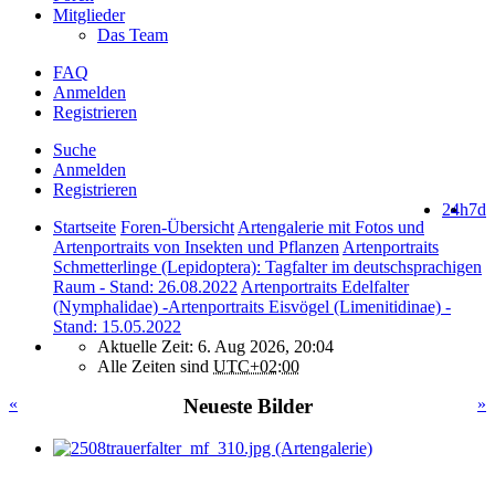
Mitglieder
Das Team
FAQ
Anmelden
Registrieren
Suche
Anmelden
Registrieren
24h
7d
Startseite
Foren-Übersicht
Artengalerie mit Fotos und
Artenportraits von Insekten und Pflanzen
Artenportraits
Schmetterlinge (Lepidoptera): Tagfalter im deutschsprachigen
Raum - Stand: 26.08.2022
Artenportraits Edelfalter
(Nymphalidae) -Artenportraits Eisvögel (Limenitidinae) -
Stand: 15.05.2022
Aktuelle Zeit: 6. Aug 2026, 20:04
Alle Zeiten sind
UTC+02:00
«
Neueste Bilder
»