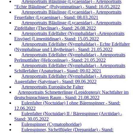
Artenportraits Bläulinge (Lycaenidae) - Artenportraits
"Echte Bläulinge" (Polyommatinae) - Stand: 16.05.2022
Artenportraits Bläulinge (Lycaenidae) - Artenportraits
Feuerfalter (Lycaeninae) - Stand: 08.03.2021
Artenportraits Bläulinge (Lycaenidae) - Artenportraits
Zipfelfalter (Theclinae) - Stand: 26.08.2022
Artenportraits Edelfalter (Nymphalidae) -Artenportraits
Eisvögel (Limenitidinae) - Stand: 15.05.2022
Artenportraits Edelfalter (Nymphalidae) - Echte Edelfalter
(Nymphalinae und Libytheinae) - Stand: 21.05.2022
Artenportraits Edelfalter (Nymphalidae) - Artenportraits
Perlmuttfalter (Heliconiinae) - Stand: 21.05.2022
Artenportraits Edelfalter (Nymphalidae) - Artenportraits
Schillerfalter (Apaturinae) - Stand: 09.02.2021
Artenportraits Edelfalter (Nymphalidae) - Artenportraits
Augenfalter (Satyrinae) - Stand: 09.06.2022
Artenportraits Europäische Falter
Artenportraits Schmetterlinge (Lepidoptera): Nachtfalter im
deutschsprachigen Raum - Stand: 21.08.2022
Eulenfalter (Noctuidae) I ohne Bärenspinner - Stand:
12.06.2022
Eulenfalter (Noctuidae) II / Bärenspinner (Arctiidae) -
Stand: 30.05.2022
Eulenspinner (Cymatophoridae)
Eulenspinner, Sichelflügler (Drepanidae) - Stand: