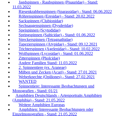
Jagdspinnen - Raubspinnen (Pisauridae) - Stand:
11.03.2022
Riesenkrabbenspinnen (Sparassidae) - Stand: 06.06.2022
Röhrenspinnen (Eresidae) - Stand: 20.02.2022
Sackspinnen (Clubionidae)
Sechsaugenspinnen (Dysderidae)
Speispinnen (Scytodidae)
Springspinnen (Salticidae) - Stand: 01.06.2022
Streckerspinnen (Tetragnathidae)
Tapezierspinnen (Atypidae) - Stand: 09.12.2021
Trichterspinnen (Agelenidae) - Stand: 10.02.2022
Wolfspinnen (Lycosidae) - Stand: 01.06.2022
Zitterspinnen (Pholcidae)
Andere Familien Stand: 11.03.2022
2. Spinnentiere (ex. Araneae)
Milben und Zecken (Acari) - Stand: 27.01.2021
Weberknechte (Opiliones) - Stand: 27.02.2021
WANTED
Spinnentiere: Interessante Beobachtungen und
Monografien - Stand: 01/21
Amphibien Deutschlands - Artenportraits Amphibien
(Amphibia) - Stand: 21.05.2022
Weitere Amphibien Europas
Amphibien: Interessante Beobachtungen oder
Einzelmonografien - Stand: 21.05.2022