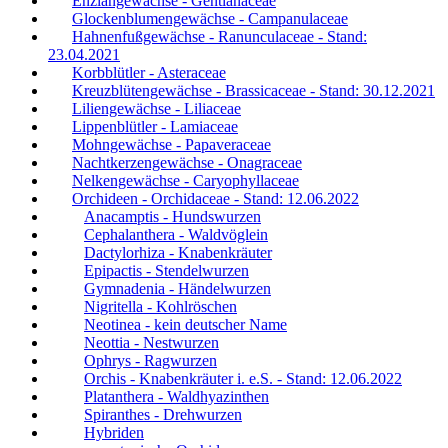
Enziangewächse - Gentianaceae
Glockenblumengewächse - Campanulaceae
Hahnenfußgewächse - Ranunculaceae - Stand:
23.04.2021
Korbblütler - Asteraceae
Kreuzblütengewächse - Brassicaceae - Stand: 30.12.2021
Liliengewächse - Liliaceae
Lippenblütler - Lamiaceae
Mohngewächse - Papaveraceae
Nachtkerzengewächse - Onagraceae
Nelkengewächse - Caryophyllaceae
Orchideen - Orchidaceae - Stand: 12.06.2022
Anacamptis - Hundswurzen
Cephalanthera - Waldvöglein
Dactylorhiza - Knabenkräuter
Epipactis - Stendelwurzen
Gymnadenia - Händelwurzen
Nigritella - Kohlröschen
Neotinea - kein deutscher Name
Neottia - Nestwurzen
Ophrys - Ragwurzen
Orchis - Knabenkräuter i. e.S. - Stand: 12.06.2022
Platanthera - Waldhyazinthen
Spiranthes - Drehwurzen
Hybriden