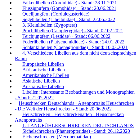
Falkenlibellen (Corduliidae) - Stand: 28.11.2021
Flussjungfern (Gomphidae) - Stand: 20.06.2021
Quelljungfern (Cordulegasteridae)
Segellibellen (Libellulidae) - Stand: 22.06.2022
3. Kleinlibellen (Zygoptera)
Prachtlibellen (Calopterygidae) - Stand: 02.02.2021
Teichjungfern (Lestidae) - Stand: 06.06.2022
Federlibellen (Platycnemididae) - Stand: 24.01.2022
Schlanklibellen (Coenagrionidae) - Stand: 10.03.2021
4. Verschiedene Libellen aus dem nicht deutschsprachigen
Raum
Europäische Libellen
Afrikanische Libellen
Amerikanische Libellen
Asiatische Libellen
Australische Libellen
Libellen: Interessante Beobachtungen und Monographien
- Stand: 21.05.2022
Heuschrecken Deutschlands - Artenportraits Heuschrecken
- Die Welt der Heuschrecken - Stand: 20.06.2022
Heuschrecken - Heuschreckenarten - Heuschrecken
Artenportraits
1. LANGFÜHLERSCHRECKEN DEUTSCHLANDS
Sichelschrecken (Phaneropteridae) - Stand: 26.12.2020
Eichenschrecken (Meconematidae)