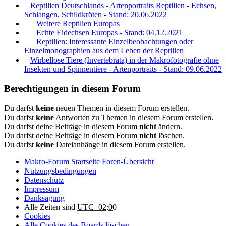
Reptilien Deutschlands - Artenportraits Reptilien - Echsen,
Schlangen, Schildkröten - Stand: 20.06.2022
Weitere Reptilien Europas
Echte Eidechsen Europas - Stand: 04.12.2021
Reptilien: Interessante Einzelbeobachtungen oder
Einzelmonographien aus dem Leben der Reptilien
Wirbellose Tiere (Invertebrata) in der Makrofotografie ohne
Insekten und Spinnentiere - Artenportraits - Stand: 09.06.2022
Berechtigungen in diesem Forum
Du darfst
keine
neuen Themen in diesem Forum erstellen.
Du darfst
keine
Antworten zu Themen in diesem Forum erstellen.
Du darfst deine Beiträge in diesem Forum
nicht
ändern.
Du darfst deine Beiträge in diesem Forum
nicht
löschen.
Du darfst
keine
Dateianhänge in diesem Forum erstellen.
Makro-Forum
Startseite
Foren-Übersicht
Nutzungsbedingungen
Datenschutz
Impressum
Danksagung
Alle Zeiten sind
UTC+02:00
Cookies
Alle Cookies des Boards löschen