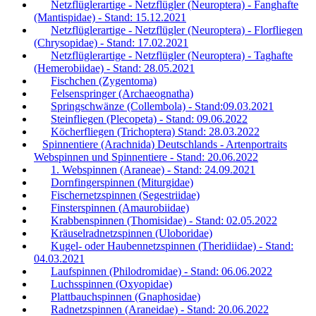
Netzflüglerartige - Netzflügler (Neuroptera) - Fanghafte
(Mantispidae) - Stand: 15.12.2021
Netzflüglerartige - Netzflügler (Neuroptera) - Florfliegen
(Chrysopidae) - Stand: 17.02.2021
Netzflüglerartige - Netzflügler (Neuroptera) - Taghafte
(Hemerobiidae) - Stand: 28.05.2021
Fischchen (Zygentoma)
Felsenspringer (Archaeognatha)
Springschwänze (Collembola) - Stand:09.03.2021
Steinfliegen (Plecopeta) - Stand: 09.06.2022
Köcherfliegen (Trichoptera) Stand: 28.03.2022
Spinnentiere (Arachnida) Deutschlands - Artenportraits
Webspinnen und Spinnentiere - Stand: 20.06.2022
1. Webspinnen (Araneae) - Stand: 24.09.2021
Dornfingerspinnen (Miturgidae)
Fischernetzspinnen (Segestriidae)
Finsterspinnen (Amaurobiidae)
Krabbenspinnen (Thomisidae) - Stand: 02.05.2022
Kräuselradnetzspinnen (Uloboridae)
Kugel- oder Haubennetzspinnen (Theridiidae) - Stand:
04.03.2021
Laufspinnen (Philodromidae) - Stand: 06.06.2022
Luchsspinnen (Oxyopidae)
Plattbauchspinnen (Gnaphosidae)
Radnetzspinnen (Araneidae) - Stand: 20.06.2022