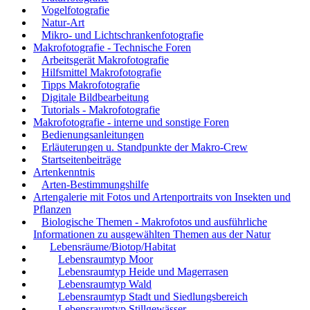
Vogelfotografie
Natur-Art
Mikro- und Lichtschrankenfotografie
Makrofotografie - Technische Foren
Arbeitsgerät Makrofotografie
Hilfsmittel Makrofotografie
Tipps Makrofotografie
Digitale Bildbearbeitung
Tutorials - Makrofotografie
Makrofotografie - interne und sonstige Foren
Bedienungsanleitungen
Erläuterungen u. Standpunkte der Makro-Crew
Startseitenbeiträge
Artenkenntnis
Arten-Bestimmungshilfe
Artengalerie mit Fotos und Artenportraits von Insekten und
Pflanzen
Biologische Themen - Makrofotos und ausführliche
Informationen zu ausgewählten Themen aus der Natur
Lebensräume/Biotop/Habitat
Lebensraumtyp Moor
Lebensraumtyp Heide und Magerrasen
Lebensraumtyp Wald
Lebensraumtyp Stadt und Siedlungsbereich
Lebensraumtyp Stillgewässer