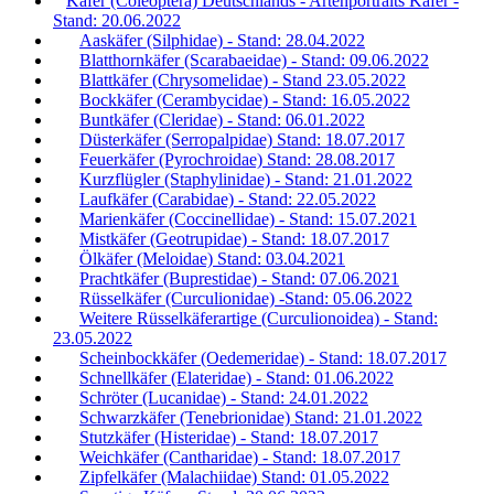
Käfer (Coleoptera) Deutschlands - Artenportraits Käfer -
Stand: 20.06.2022
Aaskäfer (Silphidae) - Stand: 28.04.2022
Blatthornkäfer (Scarabaeidae) - Stand: 09.06.2022
Blattkäfer (Chrysomelidae) - Stand 23.05.2022
Bockkäfer (Cerambycidae) - Stand: 16.05.2022
Buntkäfer (Cleridae) - Stand: 06.01.2022
Düsterkäfer (Serropalpidae) Stand: 18.07.2017
Feuerkäfer (Pyrochroidae) Stand: 28.08.2017
Kurzflügler (Staphylinidae) - Stand: 21.01.2022
Laufkäfer (Carabidae) - Stand: 22.05.2022
Marienkäfer (Coccinellidae) - Stand: 15.07.2021
Mistkäfer (Geotrupidae) - Stand: 18.07.2017
Ölkäfer (Meloidae) Stand: 03.04.2021
Prachtkäfer (Buprestidae) - Stand: 07.06.2021
Rüsselkäfer (Curculionidae) -Stand: 05.06.2022
Weitere Rüsselkäferartige (Curculionoidea) - Stand:
23.05.2022
Scheinbockkäfer (Oedemeridae) - Stand: 18.07.2017
Schnellkäfer (Elateridae) - Stand: 01.06.2022
Schröter (Lucanidae) - Stand: 24.01.2022
Schwarzkäfer (Tenebrionidae) Stand: 21.01.2022
Stutzkäfer (Histeridae) - Stand: 18.07.2017
Weichkäfer (Cantharidae) - Stand: 18.07.2017
Zipfelkäfer (Malachiidae) Stand: 01.05.2022