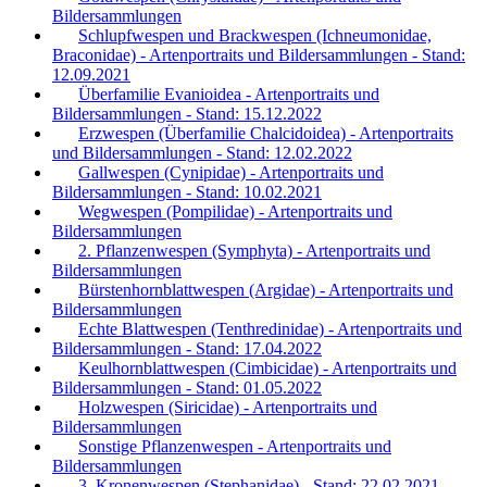
Bildersammlungen
Schlupfwespen und Brackwespen (Ichneumonidae,
Braconidae) - Artenportraits und Bildersammlungen - Stand:
12.09.2021
Überfamilie Evanioidea - Artenportraits und
Bildersammlungen - Stand: 15.12.2022
Erzwespen (Überfamilie Chalcidoidea) - Artenportraits
und Bildersammlungen - Stand: 12.02.2022
Gallwespen (Cynipidae) - Artenportraits und
Bildersammlungen - Stand: 10.02.2021
Wegwespen (Pompilidae) - Artenportraits und
Bildersammlungen
2. Pflanzenwespen (Symphyta) - Artenportraits und
Bildersammlungen
Bürstenhornblattwespen (Argidae) - Artenportraits und
Bildersammlungen
Echte Blattwespen (Tenthredinidae) - Artenportraits und
Bildersammlungen - Stand: 17.04.2022
Keulhornblattwespen (Cimbicidae) - Artenportraits und
Bildersammlungen - Stand: 01.05.2022
Holzwespen (Siricidae) - Artenportraits und
Bildersammlungen
Sonstige Pflanzenwespen - Artenportraits und
Bildersammlungen
3. Kronenwespen (Stephanidae) - Stand: 22.02.2021