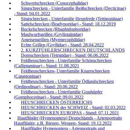
Schwertschrecken (Conocephalidae)
Singschrecken - Unterfamilie Beißschrecken (Decticinae)
- Stand: 04.01.2022
Singschrecken - Unterfamilie Heupferde (Tettigoniinae)
Sattelschrecken (Bradyporidae) - Stand: 18.12.2019
Buckelschrecken (Rhaphidophoridae)
Maulwurfsgrillen (Gryllotalpidae)
Ameisengrillen (Myrmecophilidae)
Echte Grillen (Gryllidae) - Stand: 28.04.2022
2. KURZFÜHLERSCHRECKEN DEUTSCHLANDS
Dornschrecken (Tetrigidae) - Stand: 06.06.2022
Feldheuschrecken - Unterfamilie Schönschrecken
(Calliptaminae) - Stand: 11.08.2021
Feldheuschrecken- Unterfamilie Knarrschrecken
(Catantopinae)
Feldheuschrecken - Unterfamilie Ödlandschrecken
(Oedipodinae) - Stand: 20.06.2022
Feldheuschrecken - Unterfamilie Grashüpfer
(Gomphocerinae) - Stand: 09.01.2022
HEUSCHRECKEN ÖSTERREICHS
HEUSCHRECKEN der SCHWEIZ - Stand: 02.03.2022
HEUSCHRECKEN EUROPAS - Stand: 07.11.2021
Hautflügler (Hymenoptera) Deutschlands - Artenportraits
Hautflügler, z.B. Bienen, Wespen- Stand: 19.12.2022
Hautflügler Hymenoptera - Artenportraits und