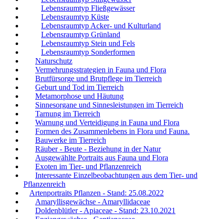
Lebensraumtyp Fließgewässer
Lebensraumtyp Küste
Lebensraumtyp Acker- und Kulturland
Lebensraumtyp Grünland
Lebensraumtyp Stein und Fels
Lebensraumtyp Sonderformen
Naturschutz
Vermehrungsstrategien in Fauna und Flora
Brutfürsorge und Brutpflege im Tierreich
Geburt und Tod im Tierreich
Metamorphose und Häutung
Sinnesorgane und Sinnesleistungen im Tierreich
Tarnung im Tierreich
Warnung und Verteidigung in Fauna und Flora
Formen des Zusammenlebens in Flora und Fauna.
Bauwerke im Tierreich
Räuber - Beute - Beziehung in der Natur
Ausgewählte Portraits aus Fauna und Flora
Exoten im Tier- und Pflanzenreich
Interessante Einzelbeobachtungen aus dem Tier- und
Pflanzenreich
Artenportraits Pflanzen - Stand: 25.08.2022
Amaryllisgewächse - Amaryllidaceae
Doldenblütler - Apiaceae - Stand: 23.10.2021