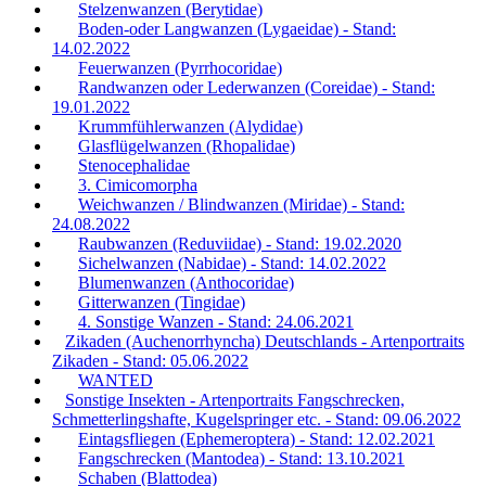
Stelzenwanzen (Berytidae)
Boden-oder Langwanzen (Lygaeidae) - Stand:
14.02.2022
Feuerwanzen (Pyrrhocoridae)
Randwanzen oder Lederwanzen (Coreidae) - Stand:
19.01.2022
Krummfühlerwanzen (Alydidae)
Glasflügelwanzen (Rhopalidae)
Stenocephalidae
3. Cimicomorpha
Weichwanzen / Blindwanzen (Miridae) - Stand:
24.08.2022
Raubwanzen (Reduviidae) - Stand: 19.02.2020
Sichelwanzen (Nabidae) - Stand: 14.02.2022
Blumenwanzen (Anthocoridae)
Gitterwanzen (Tingidae)
4. Sonstige Wanzen - Stand: 24.06.2021
Zikaden (Auchenorrhyncha) Deutschlands - Artenportraits
Zikaden - Stand: 05.06.2022
WANTED
Sonstige Insekten - Artenportraits Fangschrecken,
Schmetterlingshafte, Kugelspringer etc. - Stand: 09.06.2022
Eintagsfliegen (Ephemeroptera) - Stand: 12.02.2021
Fangschrecken (Mantodea) - Stand: 13.10.2021
Schaben (Blattodea)