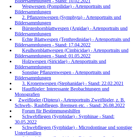
Bildersammlungen - Stand: 10.02.2021
Wegwespen (Pompilidae) - Artenportraits und
Bildersammlungen
2. Pflanzenwespen (Symphyta) - Artenportraits und
Bildersammlungen
Bürstenhornblattwespen (Argidae) - Artenportraits und
Bildersammlungen
Echte Blattwespen (Tenthredinidae) - Artenportraits und
Bildersammlungen - Stand: 17.04.2022
Keulhornblattwespen (Cimbicidae) - Artenportraits und
Bildersammlungen - Stand: 01.05.2022
Holzwespen (Siricidae) - Artenportraits und
Bildersammlungen
Sonstige Pflanzenwespen - Artenportraits und
Bildersammlungen
3. Kronenwespen (Stephanidae) - Stand: 22.02.2021
Hautflügler: Interessante Beobachtungen und
Monografien
Zweiflügler (Diptera) - Artenportraits Zweiflügler, z. B.
Schweb-, Raubfliegen, Bremsen etc. - Stand: 26.08.2022
Forum für Bestimmungshilfen
Schwebfliegen (Syrphidae) - Syrphinae - Stand:
30.05.2022
Schwebfliegen (Syrphidae) - Microdontinae und sonstige
Unterfamilien