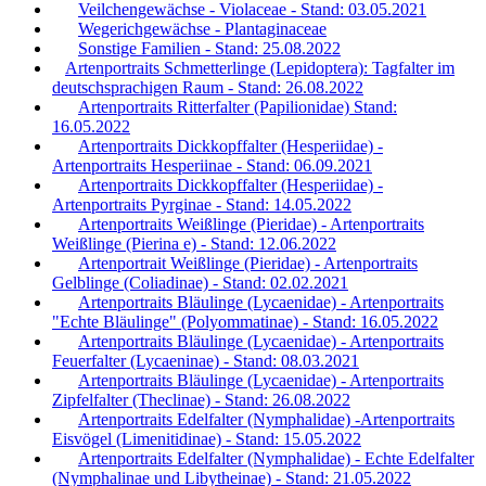
Veilchengewächse - Violaceae - Stand: 03.05.2021
Wegerichgewächse - Plantaginaceae
Sonstige Familien - Stand: 25.08.2022
Artenportraits Schmetterlinge (Lepidoptera): Tagfalter im
deutschsprachigen Raum - Stand: 26.08.2022
Artenportraits Ritterfalter (Papilionidae) Stand:
16.05.2022
Artenportraits Dickkopffalter (Hesperiidae) -
Artenportraits Hesperiinae - Stand: 06.09.2021
Artenportraits Dickkopffalter (Hesperiidae) -
Artenportraits Pyrginae - Stand: 14.05.2022
Artenportraits Weißlinge (Pieridae) - Artenportraits
Weißlinge (Pierina e) - Stand: 12.06.2022
Artenportrait Weißlinge (Pieridae) - Artenportraits
Gelblinge (Coliadinae) - Stand: 02.02.2021
Artenportraits Bläulinge (Lycaenidae) - Artenportraits
"Echte Bläulinge" (Polyommatinae) - Stand: 16.05.2022
Artenportraits Bläulinge (Lycaenidae) - Artenportraits
Feuerfalter (Lycaeninae) - Stand: 08.03.2021
Artenportraits Bläulinge (Lycaenidae) - Artenportraits
Zipfelfalter (Theclinae) - Stand: 26.08.2022
Artenportraits Edelfalter (Nymphalidae) -Artenportraits
Eisvögel (Limenitidinae) - Stand: 15.05.2022
Artenportraits Edelfalter (Nymphalidae) - Echte Edelfalter
(Nymphalinae und Libytheinae) - Stand: 21.05.2022