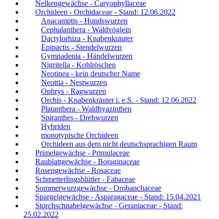
Nelkengewächse - Caryophyllaceae
Orchideen - Orchidaceae - Stand: 12.06.2022
Anacamptis - Hundswurzen
Cephalanthera - Waldvöglein
Dactylorhiza - Knabenkräuter
Epipactis - Stendelwurzen
Gymnadenia - Händelwurzen
Nigritella - Kohlröschen
Neotinea - kein deutscher Name
Neottia - Nestwurzen
Ophrys - Ragwurzen
Orchis - Knabenkräuter i. e.S. - Stand: 12.06.2022
Platanthera - Waldhyazinthen
Spiranthes - Drehwurzen
Hybriden
monotypische Orchideen
Orchideen aus dem nicht deutschsprachigen Raum
Primelgewächse - Primulaceae
Raublattgewächse - Boraginaceae
Rosengewächse - Rosaceae
Schmetterlingsblütler - Fabaceae
Sommerwurzgewächse - Orobanchaceae
Spargelgewächse - Asparagaceae - Stand: 15.04.2021
Storchschnabelgewächse - Geraniaceae - Stand:
25.02.2022