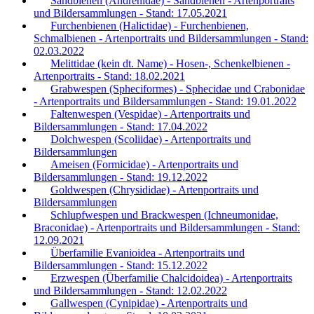
Sandbienen (Andrenidae) - Sandbienen - Artenportraits
und Bildersammlungen - Stand: 17.05.2021
Furchenbienen (Halictidae) - Furchenbienen,
Schmalbienen - Artenportraits und Bildersammlungen - Stand:
02.03.2022
Melittidae (kein dt. Name) - Hosen-, Schenkelbienen -
Artenportraits - Stand: 18.02.2021
Grabwespen (Spheciformes) - Sphecidae und Crabonidae
- Artenportraits und Bildersammlungen - Stand: 19.01.2022
Faltenwespen (Vespidae) - Artenportraits und
Bildersammlungen - Stand: 17.04.2022
Dolchwespen (Scoliidae) - Artenportraits und
Bildersammlungen
Ameisen (Formicidae) - Artenportraits und
Bildersammlungen - Stand: 19.12.2022
Goldwespen (Chrysididae) - Artenportraits und
Bildersammlungen
Schlupfwespen und Brackwespen (Ichneumonidae,
Braconidae) - Artenportraits und Bildersammlungen - Stand:
12.09.2021
Überfamilie Evanioidea - Artenportraits und
Bildersammlungen - Stand: 15.12.2022
Erzwespen (Überfamilie Chalcidoidea) - Artenportraits
und Bildersammlungen - Stand: 12.02.2022
Gallwespen (Cynipidae) - Artenportraits und