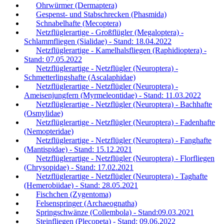
Ohrwürmer (Dermaptera)
Gespenst- und Stabschrecken (Phasmida)
Schnabelhafte (Mecoptera)
Netzflüglerartige - Großflügler (Megaloptera) -
Schlammfliegen (Sialidae) - Stand: 18.04.2022
Netzflüglerartige - Kamelhalsfliegen (Raphidioptera) -
Stand: 07.05.2022
Netzflüglerartige - Netzflügler (Neuroptera) -
Schmetterlingshafte (Ascalaphidae)
Netzflüglerartige - Netzflügler (Neuroptera) -
Ameisenjungfern (Myrmeleontidae) - Stand: 11.03.2022
Netzflüglerartige - Netzflügler (Neuroptera) - Bachhafte
(Osmylidae)
Netzflüglerartige - Netzflügler (Neuroptera) - Fadenhafte
(Nemopteridae)
Netzflüglerartige - Netzflügler (Neuroptera) - Fanghafte
(Mantispidae) - Stand: 15.12.2021
Netzflüglerartige - Netzflügler (Neuroptera) - Florfliegen
(Chrysopidae) - Stand: 17.02.2021
Netzflüglerartige - Netzflügler (Neuroptera) - Taghafte
(Hemerobiidae) - Stand: 28.05.2021
Fischchen (Zygentoma)
Felsenspringer (Archaeognatha)
Springschwänze (Collembola) - Stand:09.03.2021
Steinfliegen (Plecopeta) - Stand: 09.06.2022