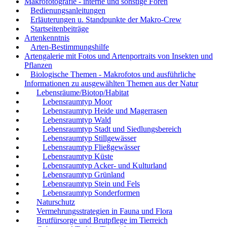
Makrofotografie - interne und sonstige Foren
Bedienungsanleitungen
Erläuterungen u. Standpunkte der Makro-Crew
Startseitenbeiträge
Artenkenntnis
Arten-Bestimmungshilfe
Artengalerie mit Fotos und Artenportraits von Insekten und
Pflanzen
Biologische Themen - Makrofotos und ausführliche
Informationen zu ausgewählten Themen aus der Natur
Lebensräume/Biotop/Habitat
Lebensraumtyp Moor
Lebensraumtyp Heide und Magerrasen
Lebensraumtyp Wald
Lebensraumtyp Stadt und Siedlungsbereich
Lebensraumtyp Stillgewässer
Lebensraumtyp Fließgewässer
Lebensraumtyp Küste
Lebensraumtyp Acker- und Kulturland
Lebensraumtyp Grünland
Lebensraumtyp Stein und Fels
Lebensraumtyp Sonderformen
Naturschutz
Vermehrungsstrategien in Fauna und Flora
Brutfürsorge und Brutpflege im Tierreich