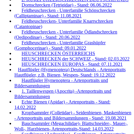
Dornschrecken (Tetrigidae) - Stand: 06.06.2022
Feldheuschrecken - Unterfamilie Schönschrecken
(Calliptaminae) - Stand: 11.08.2021
Feldheuschrecken- Unterfamilie Knarrschrecken
(Catantopinae)
Feldheuschrecken - Unterfamilie Ödlandschrecken
(Oedipodinae) - Stand: 20.06.2022
Feldheuschrecken - Unterfamilie Grashüpfer
(Gomphocerinae) - Stand: 09.01.2022
HEUSCHRECKEN ÖSTERREICHS
HEUSCHRECKEN der SCHWEIZ - Stand: 02.03.2022
HEUSCHRECKEN EUROPAS - Stand: 07.11.2021
Hautflügler (Hymenoptera) Deutschlands - Artenportraits
Hautflügler, z.B. Bienen, Wespen- Stand: 19.12.2022
Hautflügler Hymenoptera - Artenportraits und
Bildersammlungen
1. Taillenwespen (Apocrita) -Artenportraits und
Bildersammlungen
Echte Bienen (Apidae) - Artenportraits - Stand:
14.02.2022
Kropfsammler (Colletidae) - Seidenbienen, Maskenbienen
- Artenportraits und Bildersammlungen - Stand: 19.08.2021
Bauchsammler (Megachilidae)- Blattschneider-, Mauer-,
Woll-, Harzbienen- Artenportraits-Stand: 14.03.2022