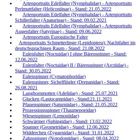
Artenportraits Edelfalter (Nymphalidae) - Artenportraits
Perlmuttfalter (Heliconiinae) - Stand: 21.05.2022
Artenportraits Edelfalter (Nymphalidae) - Artenportraits
Schillerfalter (Apaturinae) - Stand: 09.02.2021
Artenportraits Edelfalter (Nymphalidae) - Artenportraits
Augenfalter (Satyrinae) - Stand: 09.06.2022
Artenportraits Europäische Falter
Artenportraits Schmetterlinge (Lepidoptera): Nachtfalter im
deutschsprachigen Raum - Stand: 21.08.2022
Eulenfalter (Noctuidae) I ohne Bärenspinner - Stand:
12.06.2022
Eulenfalter (Noctuidae) II / Bärenspinner (Arctiidae) -
Stand: 30.05.2022
Eulenspinner (Cymatophoridae)
Eulenspinner, Sichelflügler (Drepanidae) - Stand:
26.08.2021
Langhornmotten (Adelidae) - Stand: 25.07.2021
Glucken (Lasiocampidae) - Stand:21.11.2021
Pfauenspinner (Saturniidae) - Stand: 21.05.2022
Prozessionsspinner (Thaumepoeidae)
Wiesenspinner (Lemoniidae)
Schwärmer (Sphingidae) - Stand: 13.02.2022
Spanner (Geometridae) - Stand: 12.06.2022
Widderchen (Zygaenidae) - Stand: 31.01.2022
Zahnspinner (Notodontidae) - Stand: 08.04.2022