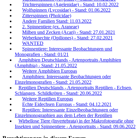
Trichterspinnen (Agelenidae) - Stand: 10.02.2022
Wolfspinnen (Lycosidae) - Stand: 01.06.2022
Zitterspinnen (Pholcidae)
Andere Familien Stand: 11.03.2022
2. Spinnentiere (ex. Araneae)
Milben und Zecken (Acari) - Stand: 27.01.2021
Weberknechte (Opiliones) - Stand: 27.02.2021
WANTED
Spinnentiere: Interessante Beobachtungen und
Monografien - Stand: 01/21
Amphibien Deutschlands - Artenportraits Amphibien
(Amphibia) - Stand: 21.05.2022
Weitere Amphibien Europas
Amphibien: Interessante Beobachtungen oder
Einzelmonografien - Stand: 21.05.2022
Reptilien Deutschlands - Artenportraits Reptilien - Echsen,
Schlangen, Schildkröten - Stand: 20.06.2022
Weitere Reptilien Europas
Echte Eidechsen Europas - Stand: 04.12.2021
Reptilien: Interessante Einzelbeobachtungen oder
Einzelmonographien aus dem Leben der Reptilien
Wirbellose Tiere (Invertebrata) in der Makrofotografie ohne
Insekten und Spinnentiere - Artenportraits - Stand: 09.06.2022