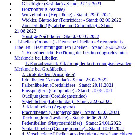
Glasflügler (Sesiidae) - Stand: 27.12.2021
Holzbohrer (Cossidae)
Wurzelbohrer (Hepialidae) - Stand: 29.01.2021
Wickler, Blattroller (Tortricidae) - Stand: 02.06.2022
Zünslerfalter(Pyralidae und Crambidae) - Stand:
21.08.2022
Sonstige Nachtfalter - Stand: 07.05.2022
Libellen (Odonata) - Deutsche Libellen - Artenportraits
Libellen - Bestimmungshilfen Libellen - Stand: 26.08.2022
1. Kurzübersicht: Erklärung der bestimmungsrelevanten
Merkmale bei Libellen
1. Kurzübersicht: Erklärung der bestimmungsrelevanten
Merkmale bei Großlibellen
2. Großlibellen (Anisoptera)
Edellibellen (Aeshnidae) - Stand: 26.08.2022
Falkenlibellen (Corduliidae) - Stand: 28.11.2021
Flussjungfern (Gomphidae) - Stand: 20.06.2021
Quelljungfern (Cordulegasteridae)
Segellibellen (Libellulidae) - Stand: 22.06.2022
3. Kleinlibellen (Zygoptera)
Prachtlibellen (Calopterygidae) - Stand: 02.02.2021
Teichjungfern (Lestidae) - Stand: 06.06.2022
Federlibellen (Platycnemididae) - Stand: 24.01.2022
Schlanklibellen (Coenagrionidae) - Stand: 10.03.2021
4. Verschiedene Libellen aus dem nicht deutschsprachigen