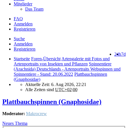
Mitglieder
Das Team
FAQ
Anmelden
Registrieren
Suche
Anmelden
Registrieren
24h
7d
Startseite
Foren-Übersicht
Artengalerie mit Fotos und
Artenportraits von Insekten und Pflanzen
Spinnentiere
(Arachnida) Deutschlands - Artenportraits Webspinnen und
Spinnentiere - Stand: 20.06.2022
Plattbauchspinnen
(Gnaphosidae)
Aktuelle Zeit: 6. Aug 2026, 22:21
Alle Zeiten sind
UTC+02:00
Plattbauchspinnen (Gnaphosidae)
Moderator:
Makrocrew
Neues Thema