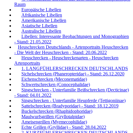
Raum
Europäische Libellen
Afrikanische Libellen
Amerikanische Libellen
Asiatische Libellen
Australische Libellen
Libellen: Interessante Beobachtungen und Monographien
- Stand: 21.05.2022
Heuschrecken Deutschlands - Artenportraits Heuschrecken
- Die Welt der Heuschrecken - Stand: 20.06.2022
Heuschrecken - Heuschreckenarten - Heuschrecken
Artenportraits
1. LANGFÜHLERSCHRECKEN DEUTSCHLANDS
Sichelschrecken (Phaneropteridae) - Stand: 26.12.2020
Eichenschrecken (Meconematidae)
Schwertschrecken (Conocephalidae)
Singschrecken - Unterfamilie Beißschrecken (Decticinae)
- Stand: 04.01.2022
Singschrecken - Unterfamilie Heupferde (Tettigoniinae)
Sattelschrecken (Bradyporidae) - Stand: 18.12.2019
Buckelschrecken (Rhaphidophoridae)
Maulwurfsgrillen (Gryllotalpidae)
Ameisengrillen (Myrmecophilidae)
Echte Grillen (Gryllidae) - Stand: 28.04.2022
2. KURZFÜHLERSCHRECKEN DEUTSCHLANDS