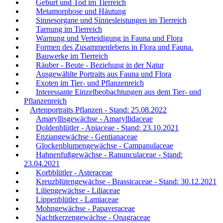
Geburt und Tod im Tierreich
Metamorphose und Häutung
Sinnesorgane und Sinnesleistungen im Tierreich
Tarnung im Tierreich
Warnung und Verteidigung in Fauna und Flora
Formen des Zusammenlebens in Flora und Fauna.
Bauwerke im Tierreich
Räuber - Beute - Beziehung in der Natur
Ausgewählte Portraits aus Fauna und Flora
Exoten im Tier- und Pflanzenreich
Interessante Einzelbeobachtungen aus dem Tier- und
Pflanzenreich
Artenportraits Pflanzen - Stand: 25.08.2022
Amaryllisgewächse - Amaryllidaceae
Doldenblütler - Apiaceae - Stand: 23.10.2021
Enziangewächse - Gentianaceae
Glockenblumengewächse - Campanulaceae
Hahnenfußgewächse - Ranunculaceae - Stand:
23.04.2021
Korbblütler - Asteraceae
Kreuzblütengewächse - Brassicaceae - Stand: 30.12.2021
Liliengewächse - Liliaceae
Lippenblütler - Lamiaceae
Mohngewächse - Papaveraceae
Nachtkerzengewächse - Onagraceae