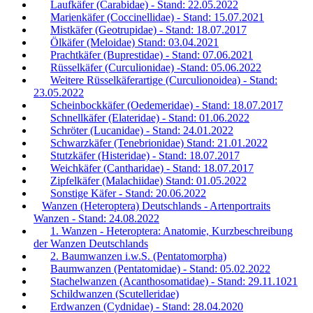
Laufkäfer (Carabidae) - Stand: 22.05.2022
Marienkäfer (Coccinellidae) - Stand: 15.07.2021
Mistkäfer (Geotrupidae) - Stand: 18.07.2017
Ölkäfer (Meloidae) Stand: 03.04.2021
Prachtkäfer (Buprestidae) - Stand: 07.06.2021
Rüsselkäfer (Curculionidae) -Stand: 05.06.2022
Weitere Rüsselkäferartige (Curculionoidea) - Stand:
23.05.2022
Scheinbockkäfer (Oedemeridae) - Stand: 18.07.2017
Schnellkäfer (Elateridae) - Stand: 01.06.2022
Schröter (Lucanidae) - Stand: 24.01.2022
Schwarzkäfer (Tenebrionidae) Stand: 21.01.2022
Stutzkäfer (Histeridae) - Stand: 18.07.2017
Weichkäfer (Cantharidae) - Stand: 18.07.2017
Zipfelkäfer (Malachiidae) Stand: 01.05.2022
Sonstige Käfer - Stand: 20.06.2022
Wanzen (Heteroptera) Deutschlands - Artenportraits
Wanzen - Stand: 24.08.2022
1. Wanzen - Heteroptera: Anatomie, Kurzbeschreibung
der Wanzen Deutschlands
2. Baumwanzen i.w.S. (Pentatomorpha)
Baumwanzen (Pentatomidae) - Stand: 05.02.2022
Stachelwanzen (Acanthosomatidae) - Stand: 29.11.1021
Schildwanzen (Scutelleridae)
Erdwanzen (Cydnidae) - Stand: 28.04.2020