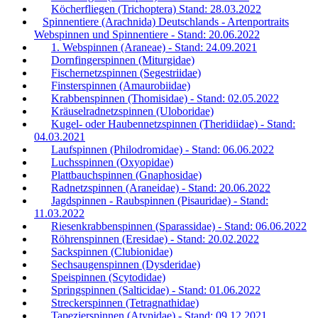
Köcherfliegen (Trichoptera) Stand: 28.03.2022
Spinnentiere (Arachnida) Deutschlands - Artenportraits
Webspinnen und Spinnentiere - Stand: 20.06.2022
1. Webspinnen (Araneae) - Stand: 24.09.2021
Dornfingerspinnen (Miturgidae)
Fischernetzspinnen (Segestriidae)
Finsterspinnen (Amaurobiidae)
Krabbenspinnen (Thomisidae) - Stand: 02.05.2022
Kräuselradnetzspinnen (Uloboridae)
Kugel- oder Haubennetzspinnen (Theridiidae) - Stand:
04.03.2021
Laufspinnen (Philodromidae) - Stand: 06.06.2022
Luchsspinnen (Oxyopidae)
Plattbauchspinnen (Gnaphosidae)
Radnetzspinnen (Araneidae) - Stand: 20.06.2022
Jagdspinnen - Raubspinnen (Pisauridae) - Stand:
11.03.2022
Riesenkrabbenspinnen (Sparassidae) - Stand: 06.06.2022
Röhrenspinnen (Eresidae) - Stand: 20.02.2022
Sackspinnen (Clubionidae)
Sechsaugenspinnen (Dysderidae)
Speispinnen (Scytodidae)
Springspinnen (Salticidae) - Stand: 01.06.2022
Streckerspinnen (Tetragnathidae)
Tapezierspinnen (Atypidae) - Stand: 09.12.2021