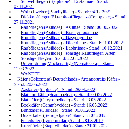
Schwebfliegen (Syrphidae) - Eristalinae - Stand:
07.11.2021
Wollschweber (Bombyliidae) - Stand: 04.12.2021
Dickkopffliegen/Blasenkopffliegen - (Conopidae) - Stand:
27.11.2021
Raubfliegen (Asilidae) - Asilinae - Stand: 06.06.2022
Raubfliegen (Asilidae) - Brachyrhopalinae
Raubfliegen (Asilidae) - Dasypogoniae
Raubfliegen (Asilidae) - Dioctriinae - Stand: 21.01.2022
Raubfliegen (Asilidae) - Laphriinae - Stand: 10.12.2021
Raubfliegen (Asilidae) - sonstige Raubfliegen-Arten
Sonstige Fliegen - Stand: 22.08.2022
Unterordnung Mückenartige (Nematocera) - Stand:
11.03.2022
WANTED
Käfer (Coleoptera) Deutschlands - Artenportraits Käfer -
Stand: 20.06.2022
Aaskäfer (Silphidae) - Stand: 28.04.2022
Blatthornkäfer (Scarabaeidae) - Stand: 09.06.2022
Blattkäfer (Chrysomelidae) - Stand 23.05.2022
Bockkäfer (Cerambycidae) - Stand: 16.05.2022
Buntkäfer (Cleridae) - Stand: 06.01.2022
Düsterkäfer (Serropalpidae) Stand: 18.07.2017
Feuerkäfer (Pyrochroidae) Stand: 28.08.2017
Kurzflügler (Staphylinidae) - Stand: 21.01.2022