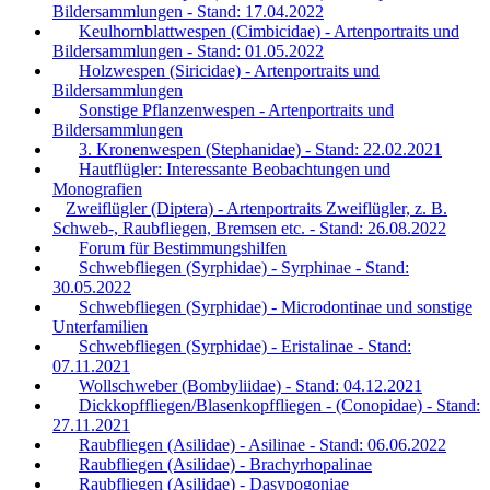
Bildersammlungen - Stand: 17.04.2022
Keulhornblattwespen (Cimbicidae) - Artenportraits und
Bildersammlungen - Stand: 01.05.2022
Holzwespen (Siricidae) - Artenportraits und
Bildersammlungen
Sonstige Pflanzenwespen - Artenportraits und
Bildersammlungen
3. Kronenwespen (Stephanidae) - Stand: 22.02.2021
Hautflügler: Interessante Beobachtungen und
Monografien
Zweiflügler (Diptera) - Artenportraits Zweiflügler, z. B.
Schweb-, Raubfliegen, Bremsen etc. - Stand: 26.08.2022
Forum für Bestimmungshilfen
Schwebfliegen (Syrphidae) - Syrphinae - Stand:
30.05.2022
Schwebfliegen (Syrphidae) - Microdontinae und sonstige
Unterfamilien
Schwebfliegen (Syrphidae) - Eristalinae - Stand:
07.11.2021
Wollschweber (Bombyliidae) - Stand: 04.12.2021
Dickkopffliegen/Blasenkopffliegen - (Conopidae) - Stand:
27.11.2021
Raubfliegen (Asilidae) - Asilinae - Stand: 06.06.2022
Raubfliegen (Asilidae) - Brachyrhopalinae
Raubfliegen (Asilidae) - Dasypogoniae