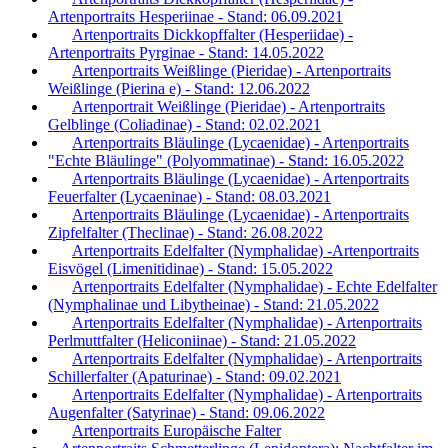
Artenportraits Hesperiinae - Stand: 06.09.2021
Artenportraits Dickkopffalter (Hesperiidae) -
Artenportraits Pyrginae - Stand: 14.05.2022
Artenportraits Weißlinge (Pieridae) - Artenportraits
Weißlinge (Pierina e) - Stand: 12.06.2022
Artenportrait Weißlinge (Pieridae) - Artenportraits
Gelblinge (Coliadinae) - Stand: 02.02.2021
Artenportraits Bläulinge (Lycaenidae) - Artenportraits
"Echte Bläulinge" (Polyommatinae) - Stand: 16.05.2022
Artenportraits Bläulinge (Lycaenidae) - Artenportraits
Feuerfalter (Lycaeninae) - Stand: 08.03.2021
Artenportraits Bläulinge (Lycaenidae) - Artenportraits
Zipfelfalter (Theclinae) - Stand: 26.08.2022
Artenportraits Edelfalter (Nymphalidae) -Artenportraits
Eisvögel (Limenitidinae) - Stand: 15.05.2022
Artenportraits Edelfalter (Nymphalidae) - Echte Edelfalter
(Nymphalinae und Libytheinae) - Stand: 21.05.2022
Artenportraits Edelfalter (Nymphalidae) - Artenportraits
Perlmuttfalter (Heliconiinae) - Stand: 21.05.2022
Artenportraits Edelfalter (Nymphalidae) - Artenportraits
Schillerfalter (Apaturinae) - Stand: 09.02.2021
Artenportraits Edelfalter (Nymphalidae) - Artenportraits
Augenfalter (Satyrinae) - Stand: 09.06.2022
Artenportraits Europäische Falter