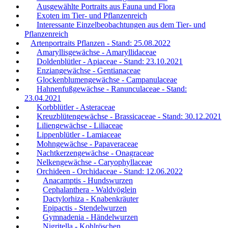
Ausgewählte Portraits aus Fauna und Flora
Exoten im Tier- und Pflanzenreich
Interessante Einzelbeobachtungen aus dem Tier- und
Pflanzenreich
Artenportraits Pflanzen - Stand: 25.08.2022
Amaryllisgewächse - Amaryllidaceae
Doldenblütler - Apiaceae - Stand: 23.10.2021
Enziangewächse - Gentianaceae
Glockenblumengewächse - Campanulaceae
Hahnenfußgewächse - Ranunculaceae - Stand:
23.04.2021
Korbblütler - Asteraceae
Kreuzblütengewächse - Brassicaceae - Stand: 30.12.2021
Liliengewächse - Liliaceae
Lippenblütler - Lamiaceae
Mohngewächse - Papaveraceae
Nachtkerzengewächse - Onagraceae
Nelkengewächse - Caryophyllaceae
Orchideen - Orchidaceae - Stand: 12.06.2022
Anacamptis - Hundswurzen
Cephalanthera - Waldvöglein
Dactylorhiza - Knabenkräuter
Epipactis - Stendelwurzen
Gymnadenia - Händelwurzen
Nigritella - Kohlröschen