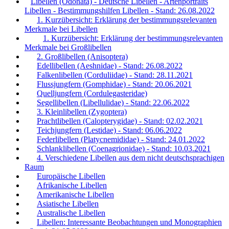
Libellen (Odonata) - Deutsche Libellen - Artenportraits
Libellen - Bestimmungshilfen Libellen - Stand: 26.08.2022
1. Kurzübersicht: Erklärung der bestimmungsrelevanten
Merkmale bei Libellen
1. Kurzübersicht: Erklärung der bestimmungsrelevanten
Merkmale bei Großlibellen
2. Großlibellen (Anisoptera)
Edellibellen (Aeshnidae) - Stand: 26.08.2022
Falkenlibellen (Corduliidae) - Stand: 28.11.2021
Flussjungfern (Gomphidae) - Stand: 20.06.2021
Quelljungfern (Cordulegasteridae)
Segellibellen (Libellulidae) - Stand: 22.06.2022
3. Kleinlibellen (Zygoptera)
Prachtlibellen (Calopterygidae) - Stand: 02.02.2021
Teichjungfern (Lestidae) - Stand: 06.06.2022
Federlibellen (Platycnemididae) - Stand: 24.01.2022
Schlanklibellen (Coenagrionidae) - Stand: 10.03.2021
4. Verschiedene Libellen aus dem nicht deutschsprachigen
Raum
Europäische Libellen
Afrikanische Libellen
Amerikanische Libellen
Asiatische Libellen
Australische Libellen
Libellen: Interessante Beobachtungen und Monographien