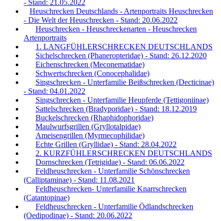
- Stand: 21.05.2022
Heuschrecken Deutschlands - Artenportraits Heuschrecken
- Die Welt der Heuschrecken - Stand: 20.06.2022
Heuschrecken - Heuschreckenarten - Heuschrecken
Artenportraits
1. LANGFÜHLERSCHRECKEN DEUTSCHLANDS
Sichelschrecken (Phaneropteridae) - Stand: 26.12.2020
Eichenschrecken (Meconematidae)
Schwertschrecken (Conocephalidae)
Singschrecken - Unterfamilie Beißschrecken (Decticinae)
- Stand: 04.01.2022
Singschrecken - Unterfamilie Heupferde (Tettigoniinae)
Sattelschrecken (Bradyporidae) - Stand: 18.12.2019
Buckelschrecken (Rhaphidophoridae)
Maulwurfsgrillen (Gryllotalpidae)
Ameisengrillen (Myrmecophilidae)
Echte Grillen (Gryllidae) - Stand: 28.04.2022
2. KURZFÜHLERSCHRECKEN DEUTSCHLANDS
Dornschrecken (Tetrigidae) - Stand: 06.06.2022
Feldheuschrecken - Unterfamilie Schönschrecken
(Calliptaminae) - Stand: 11.08.2021
Feldheuschrecken- Unterfamilie Knarrschrecken
(Catantopinae)
Feldheuschrecken - Unterfamilie Ödlandschrecken
(Oedipodinae) - Stand: 20.06.2022