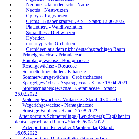
Neotinea - kein deutscher Name
Neottia - Nestwurzen
Ophrys - Ragwurzen
Orchis - Knabenkräuter i. e.S. - Stand: 12.06.2022
Platanthera - Waldhyazinthen
Spiranthes - Drehwurzen
Hybriden
monotypische Orchideen
Orchideen aus dem nicht deutschsprachigen Raum
Primelgewächse - Primulaceae
Raublattgewächse - Boraginaceae
Rosengewächse - Rosaceae
Schmetterlingsblütler - Fabaceae
Sommerwurzgewächse - Orobanchaceae
Spargelgewächse - Asparagaceae - Stand: 15.04.2021
Storchschnabelgewächse - Geraniaceae - Stand:
25.02.2022
Veilchengewächse - Violaceae - Stand: 03.05.2021
Wegerichgewächse - Plantaginaceae
Sonstige Familien - Stand: 25.08.2022
Artenportraits Schmetterlinge (Lepidoptera): Tagfalter im
deutschsprachigen Raum - Stand: 26.08.2022
Artenportraits Ritterfalter (Papilionidae) Stand:
16.05.2022
Artenportraits Dickkopffalter (Hesperiidae) -