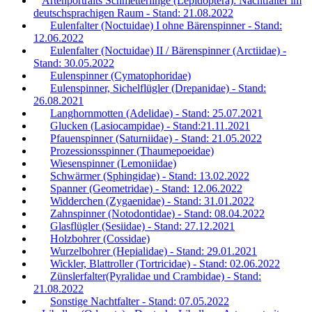
Artenportraits Schmetterlinge (Lepidoptera): Nachtfalter im
deutschsprachigen Raum - Stand: 21.08.2022
Eulenfalter (Noctuidae) I ohne Bärenspinner - Stand:
12.06.2022
Eulenfalter (Noctuidae) II / Bärenspinner (Arctiidae) -
Stand: 30.05.2022
Eulenspinner (Cymatophoridae)
Eulenspinner, Sichelflügler (Drepanidae) - Stand:
26.08.2021
Langhornmotten (Adelidae) - Stand: 25.07.2021
Glucken (Lasiocampidae) - Stand:21.11.2021
Pfauenspinner (Saturniidae) - Stand: 21.05.2022
Prozessionsspinner (Thaumepoeidae)
Wiesenspinner (Lemoniidae)
Schwärmer (Sphingidae) - Stand: 13.02.2022
Spanner (Geometridae) - Stand: 12.06.2022
Widderchen (Zygaenidae) - Stand: 31.01.2022
Zahnspinner (Notodontidae) - Stand: 08.04.2022
Glasflügler (Sesiidae) - Stand: 27.12.2021
Holzbohrer (Cossidae)
Wurzelbohrer (Hepialidae) - Stand: 29.01.2021
Wickler, Blattroller (Tortricidae) - Stand: 02.06.2022
Zünslerfalter(Pyralidae und Crambidae) - Stand:
21.08.2022
Sonstige Nachtfalter - Stand: 07.05.2022