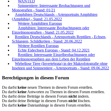
WANTED
Spinnentiere: Interessante Beobachtungen und
Monografien - Stand: 01/21
Amphibien Deutschlands - Artenportraits Amphibien
(Amphibia) - Stand: 21.05.2022
Weitere Amphibien Europas
Amphibien: Interessante Beobachtungen oder
Einzelmonografien - Stand: 21.05.2022
Reptilien Deutschlands - Artenportraits Reptilien - Echsen,
Schlangen, Schildkröten - Stand: 20.06.2022
Weitere Reptilien Europas
Echte Eidechsen Europas - Stand: 04.12.2021
Reptilien: Interessante Einzelbeobachtungen oder
Einzelmonographien aus dem Leben der Reptilien
Wirbellose Tiere (Invertebrata) in der Makrofotografie ohne
Insekten und Spinnentiere - Artenportraits - Stand: 09.06.2022
Berechtigungen in diesem Forum
Du darfst
keine
neuen Themen in diesem Forum erstellen.
Du darfst
keine
Antworten zu Themen in diesem Forum erstellen.
Du darfst deine Beiträge in diesem Forum
nicht
ändern.
Du darfst deine Beiträge in diesem Forum
nicht
löschen.
Du darfst
keine
Dateianhänge in diesem Forum erstellen.