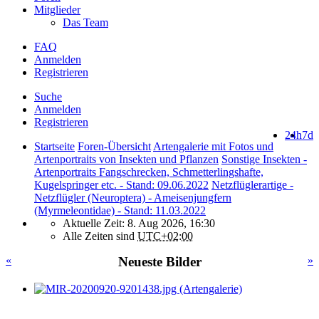
Mitglieder
Das Team
FAQ
Anmelden
Registrieren
Suche
Anmelden
Registrieren
24h
7d
Startseite
Foren-Übersicht
Artengalerie mit Fotos und
Artenportraits von Insekten und Pflanzen
Sonstige Insekten -
Artenportraits Fangschrecken, Schmetterlingshafte,
Kugelspringer etc. - Stand: 09.06.2022
Netzflüglerartige -
Netzflügler (Neuroptera) - Ameisenjungfern
(Myrmeleontidae) - Stand: 11.03.2022
Aktuelle Zeit: 8. Aug 2026, 16:30
Alle Zeiten sind
UTC+02:00
«
Neueste Bilder
»