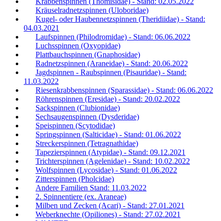
Krabbenspinnen (Thomisidae) - Stand: 02.05.2022
Kräuselradnetzspinnen (Uloboridae)
Kugel- oder Haubennetzspinnen (Theridiidae) - Stand:
04.03.2021
Laufspinnen (Philodromidae) - Stand: 06.06.2022
Luchsspinnen (Oxyopidae)
Plattbauchspinnen (Gnaphosidae)
Radnetzspinnen (Araneidae) - Stand: 20.06.2022
Jagdspinnen - Raubspinnen (Pisauridae) - Stand:
11.03.2022
Riesenkrabbenspinnen (Sparassidae) - Stand: 06.06.2022
Röhrenspinnen (Eresidae) - Stand: 20.02.2022
Sackspinnen (Clubionidae)
Sechsaugenspinnen (Dysderidae)
Speispinnen (Scytodidae)
Springspinnen (Salticidae) - Stand: 01.06.2022
Streckerspinnen (Tetragnathidae)
Tapezierspinnen (Atypidae) - Stand: 09.12.2021
Trichterspinnen (Agelenidae) - Stand: 10.02.2022
Wolfspinnen (Lycosidae) - Stand: 01.06.2022
Zitterspinnen (Pholcidae)
Andere Familien Stand: 11.03.2022
2. Spinnentiere (ex. Araneae)
Milben und Zecken (Acari) - Stand: 27.01.2021
Weberknechte (Opiliones) - Stand: 27.02.2021