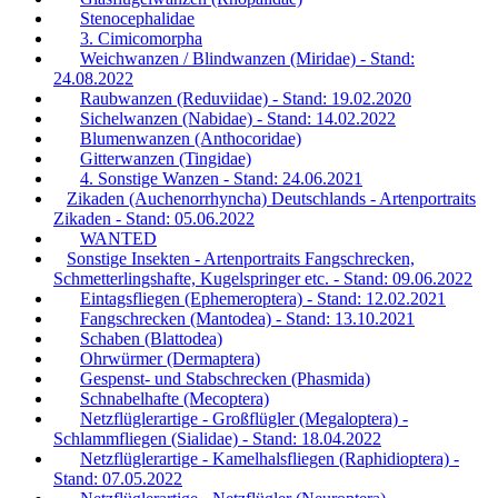
Stenocephalidae
3. Cimicomorpha
Weichwanzen / Blindwanzen (Miridae) - Stand:
24.08.2022
Raubwanzen (Reduviidae) - Stand: 19.02.2020
Sichelwanzen (Nabidae) - Stand: 14.02.2022
Blumenwanzen (Anthocoridae)
Gitterwanzen (Tingidae)
4. Sonstige Wanzen - Stand: 24.06.2021
Zikaden (Auchenorrhyncha) Deutschlands - Artenportraits
Zikaden - Stand: 05.06.2022
WANTED
Sonstige Insekten - Artenportraits Fangschrecken,
Schmetterlingshafte, Kugelspringer etc. - Stand: 09.06.2022
Eintagsfliegen (Ephemeroptera) - Stand: 12.02.2021
Fangschrecken (Mantodea) - Stand: 13.10.2021
Schaben (Blattodea)
Ohrwürmer (Dermaptera)
Gespenst- und Stabschrecken (Phasmida)
Schnabelhafte (Mecoptera)
Netzflüglerartige - Großflügler (Megaloptera) -
Schlammfliegen (Sialidae) - Stand: 18.04.2022
Netzflüglerartige - Kamelhalsfliegen (Raphidioptera) -
Stand: 07.05.2022