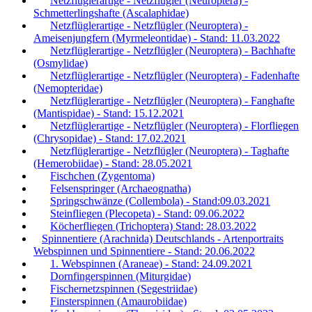
Netzflüglerartige - Netzflügler (Neuroptera) -
Schmetterlingshafte (Ascalaphidae)
Netzflüglerartige - Netzflügler (Neuroptera) -
Ameisenjungfern (Myrmeleontidae) - Stand: 11.03.2022
Netzflüglerartige - Netzflügler (Neuroptera) - Bachhafte
(Osmylidae)
Netzflüglerartige - Netzflügler (Neuroptera) - Fadenhafte
(Nemopteridae)
Netzflüglerartige - Netzflügler (Neuroptera) - Fanghafte
(Mantispidae) - Stand: 15.12.2021
Netzflüglerartige - Netzflügler (Neuroptera) - Florfliegen
(Chrysopidae) - Stand: 17.02.2021
Netzflüglerartige - Netzflügler (Neuroptera) - Taghafte
(Hemerobiidae) - Stand: 28.05.2021
Fischchen (Zygentoma)
Felsenspringer (Archaeognatha)
Springschwänze (Collembola) - Stand:09.03.2021
Steinfliegen (Plecopeta) - Stand: 09.06.2022
Köcherfliegen (Trichoptera) Stand: 28.03.2022
Spinnentiere (Arachnida) Deutschlands - Artenportraits
Webspinnen und Spinnentiere - Stand: 20.06.2022
1. Webspinnen (Araneae) - Stand: 24.09.2021
Dornfingerspinnen (Miturgidae)
Fischernetzspinnen (Segestriidae)
Finsterspinnen (Amaurobiidae)