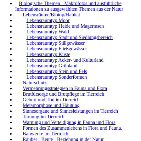
Biologische Themen - Makrofotos und ausführliche
Informationen zu ausgewählten Themen aus der Natur
Lebensräume/Biotop/Habitat
Lebensraumtyp Moor
Lebensraumtyp Heide und Magerrasen
Lebensraumtyp Wald
Lebensraumtyp Stadt und Siedlungsbereich
Lebensraumtyp Stillgewässer
Lebensraumtyp Fließgewässer
Lebensraumtyp Küste
Lebensraumtyp Acker- und Kulturland
Lebensraumtyp Grünland
Lebensraumtyp Stein und Fels
Lebensraumtyp Sonderformen
Naturschutz
Vermehrungsstrategien in Fauna und Flora
Brutfürsorge und Brutpflege im Tierreich
Geburt und Tod im Tierreich
Metamorphose und Häutung
Sinnesorgane und Sinnesleistungen im Tierreich
Tarnung im Tierreich
Warnung und Verteidigung in Fauna und Flora
Formen des Zusammenlebens in Flora und Fauna.
Bauwerke im Tierreich
Räuber - Beute - Beziehung in der Natur