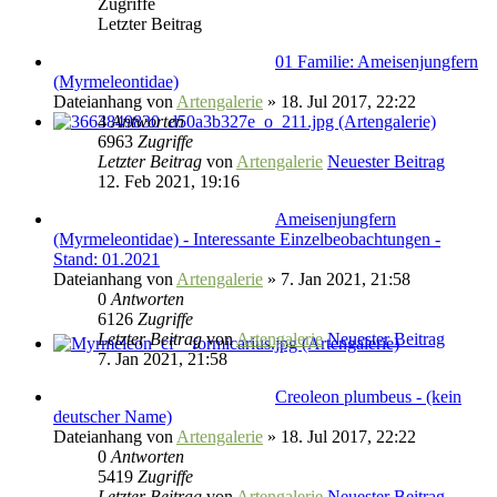
Zugriffe
Letzter Beitrag
01 Familie: Ameisenjungfern
(Myrmeleontidae)
Dateianhang
von
Artengalerie
» 18. Jul 2017, 22:22
4
Antworten
6963
Zugriffe
Letzter Beitrag
von
Artengalerie
Neuester Beitrag
12. Feb 2021, 19:16
Ameisenjungfern
(Myrmeleontidae) - Interessante Einzelbeobachtungen -
Stand: 01.2021
Dateianhang
von
Artengalerie
» 7. Jan 2021, 21:58
0
Antworten
6126
Zugriffe
Letzter Beitrag
von
Artengalerie
Neuester Beitrag
7. Jan 2021, 21:58
Creoleon plumbeus - (kein
deutscher Name)
Dateianhang
von
Artengalerie
» 18. Jul 2017, 22:22
0
Antworten
5419
Zugriffe
Letzter Beitrag
von
Artengalerie
Neuester Beitrag