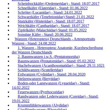
Scheinbockkäfer (Oedemeridae) - Stand: 18.07.2017
Schnellkäfer (Elateridae) - Stand: 01.06.2022
Schröter (Lucanidae) - Stand: 24.01.2022
Schwarzkäfer (Tenebrionidae) Stand: 21.01.2022
Stutzkäfer (Histeridae) - Stand: 18.07.2017
Weichkäfer (Cantharidae) - Stand: 18.07.2017
Zipfelkäfer (Malachiidae) Stand: 01.05.2022
Sonstige Käfer - Stand: 20.06.2022
Wanzen (Heteroptera) Deutschlands - Artenportraits
Wanzen - Stand: 24.08.2022
1. Wanzen - Heteroptera: Anatomie, Kurzbeschreibung
der Wanzen Deutschlands
2. Baumwanzen i.w.S. (Pentatomorpha)
Baumwanzen (Pentatomidae) - Stand: 05.02.2022
Stachelwanzen (Acanthosomatidae) - Stand: 29.11.1021
Schildwanzen (Scutelleridae)
Erdwanzen (Cydnidae) - Stand: 28.04.2020
Stelzenwanzen (Berytidae)
Boden-oder Langwanzen (Lygaeidae) - Stand:
14.02.2022
Feuerwanzen (Pyrrhocoridae)
Randwanzen oder Lederwanzen (Coreidae) - Stand:
19.01.2022
Krummfühlerwanzen (Alydidae)
Glasflügelwanzen (Rhopalidae)