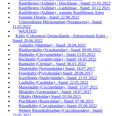
Raubfliegen (Asilidae) - Dioctriinae - Stand: 21.01.2022
Raubfliegen (Asilidae) - Laphriinae - Stand: 10.12.2021
Raubfliegen (Asilidae) - sonstige Raubfliegen-Arten
Sonstige Fliegen - Stand: 22.08.2022
Unterordnung Mückenartige (Nematocera) - Stand:
11.03.2022
WANTED
Käfer (Coleoptera) Deutschlands - Artenportraits Käfer -
Stand: 20.06.2022
Aaskäfer (Silphidae) - Stand: 28.04.2022
Blatthornkäfer (Scarabaeidae) - Stand: 09.06.2022
Blattkäfer (Chrysomelidae) - Stand 23.05.2022
Bockkäfer (Cerambycidae) - Stand: 16.05.2022
Buntkäfer (Cleridae) - Stand: 06.01.2022
Düsterkäfer (Serropalpidae) Stand: 18.07.2017
Feuerkäfer (Pyrochroidae) Stand: 28.08.2017
Kurzflügler (Staphylinidae) - Stand: 21.01.2022
Laufkäfer (Carabidae) - Stand: 22.05.2022
Marienkäfer (Coccinellidae) - Stand: 15.07.2021
Mistkäfer (Geotrupidae) - Stand: 18.07.2017
Ölkäfer (Meloidae) Stand: 03.04.2021
Prachtkäfer (Buprestidae) - Stand: 07.06.2021
Rüsselkäfer (Curculionidae) -Stand: 05.06.2022
Weitere Rüsselkäferartige (Curculionoidea) - Stand:
23.05.2022