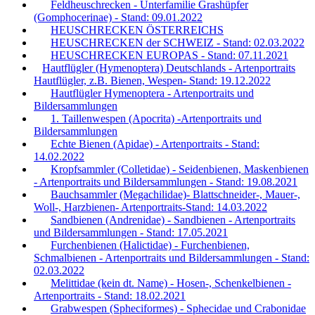
Feldheuschrecken - Unterfamilie Grashüpfer
(Gomphocerinae) - Stand: 09.01.2022
HEUSCHRECKEN ÖSTERREICHS
HEUSCHRECKEN der SCHWEIZ - Stand: 02.03.2022
HEUSCHRECKEN EUROPAS - Stand: 07.11.2021
Hautflügler (Hymenoptera) Deutschlands - Artenportraits
Hautflügler, z.B. Bienen, Wespen- Stand: 19.12.2022
Hautflügler Hymenoptera - Artenportraits und
Bildersammlungen
1. Taillenwespen (Apocrita) -Artenportraits und
Bildersammlungen
Echte Bienen (Apidae) - Artenportraits - Stand:
14.02.2022
Kropfsammler (Colletidae) - Seidenbienen, Maskenbienen
- Artenportraits und Bildersammlungen - Stand: 19.08.2021
Bauchsammler (Megachilidae)- Blattschneider-, Mauer-,
Woll-, Harzbienen- Artenportraits-Stand: 14.03.2022
Sandbienen (Andrenidae) - Sandbienen - Artenportraits
und Bildersammlungen - Stand: 17.05.2021
Furchenbienen (Halictidae) - Furchenbienen,
Schmalbienen - Artenportraits und Bildersammlungen - Stand:
02.03.2022
Melittidae (kein dt. Name) - Hosen-, Schenkelbienen -
Artenportraits - Stand: 18.02.2021
Grabwespen (Spheciformes) - Sphecidae und Crabonidae