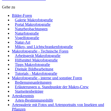
Gehe zu
Bilder-Foren
Galerie Makrofotografie
Portal Makrofotografie
Naturbeobachtungen
Naturfotografie
Vogelfotografie
Natur-Art
Mikro- und Lichtschrankenfotografie
Makrofotografie - Technische Foren
Arbeitsgerät Makrofotografie
Hilfsmittel Makrofotografie
Tipps Makrofotografie
Digitale Bildbearbeitung
Tutorials - Makrofotografie
Makrofotografie - interne und sonstige Foren
Bedienungsanleitungen
Erläuterungen u. Standpunkte der Makro-Crew
Startseitenbeiträge
Artenkenntnis
Arten-Bestimmungshilfe
Artengalerie mit Fotos und Artenportraits von Insekten und
Pflanzen