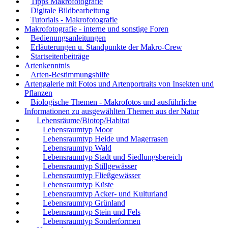
Tipps Makrofotografie
Digitale Bildbearbeitung
Tutorials - Makrofotografie
Makrofotografie - interne und sonstige Foren
Bedienungsanleitungen
Erläuterungen u. Standpunkte der Makro-Crew
Startseitenbeiträge
Artenkenntnis
Arten-Bestimmungshilfe
Artengalerie mit Fotos und Artenportraits von Insekten und
Pflanzen
Biologische Themen - Makrofotos und ausführliche
Informationen zu ausgewählten Themen aus der Natur
Lebensräume/Biotop/Habitat
Lebensraumtyp Moor
Lebensraumtyp Heide und Magerrasen
Lebensraumtyp Wald
Lebensraumtyp Stadt und Siedlungsbereich
Lebensraumtyp Stillgewässer
Lebensraumtyp Fließgewässer
Lebensraumtyp Küste
Lebensraumtyp Acker- und Kulturland
Lebensraumtyp Grünland
Lebensraumtyp Stein und Fels
Lebensraumtyp Sonderformen