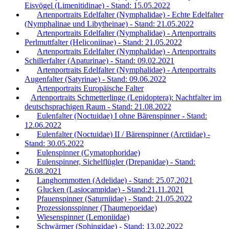
Eisvögel (Limenitidinae) - Stand: 15.05.2022
Artenportraits Edelfalter (Nymphalidae) - Echte Edelfalter
(Nymphalinae und Libytheinae) - Stand: 21.05.2022
Artenportraits Edelfalter (Nymphalidae) - Artenportraits
Perlmuttfalter (Heliconiinae) - Stand: 21.05.2022
Artenportraits Edelfalter (Nymphalidae) - Artenportraits
Schillerfalter (Apaturinae) - Stand: 09.02.2021
Artenportraits Edelfalter (Nymphalidae) - Artenportraits
Augenfalter (Satyrinae) - Stand: 09.06.2022
Artenportraits Europäische Falter
Artenportraits Schmetterlinge (Lepidoptera): Nachtfalter im
deutschsprachigen Raum - Stand: 21.08.2022
Eulenfalter (Noctuidae) I ohne Bärenspinner - Stand:
12.06.2022
Eulenfalter (Noctuidae) II / Bärenspinner (Arctiidae) -
Stand: 30.05.2022
Eulenspinner (Cymatophoridae)
Eulenspinner, Sichelflügler (Drepanidae) - Stand:
26.08.2021
Langhornmotten (Adelidae) - Stand: 25.07.2021
Glucken (Lasiocampidae) - Stand:21.11.2021
Pfauenspinner (Saturniidae) - Stand: 21.05.2022
Prozessionsspinner (Thaumepoeidae)
Wiesenspinner (Lemoniidae)
Schwärmer (Sphingidae) - Stand: 13.02.2022