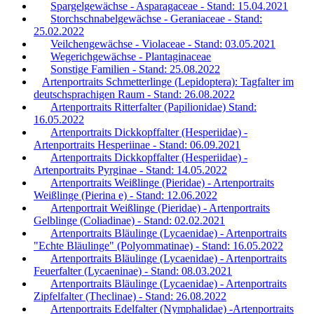
Spargelgewächse - Asparagaceae - Stand: 15.04.2021
Storchschnabelgewächse - Geraniaceae - Stand:
25.02.2022
Veilchengewächse - Violaceae - Stand: 03.05.2021
Wegerichgewächse - Plantaginaceae
Sonstige Familien - Stand: 25.08.2022
Artenportraits Schmetterlinge (Lepidoptera): Tagfalter im
deutschsprachigen Raum - Stand: 26.08.2022
Artenportraits Ritterfalter (Papilionidae) Stand:
16.05.2022
Artenportraits Dickkopffalter (Hesperiidae) -
Artenportraits Hesperiinae - Stand: 06.09.2021
Artenportraits Dickkopffalter (Hesperiidae) -
Artenportraits Pyrginae - Stand: 14.05.2022
Artenportraits Weißlinge (Pieridae) - Artenportraits
Weißlinge (Pierina e) - Stand: 12.06.2022
Artenportrait Weißlinge (Pieridae) - Artenportraits
Gelblinge (Coliadinae) - Stand: 02.02.2021
Artenportraits Bläulinge (Lycaenidae) - Artenportraits
"Echte Bläulinge" (Polyommatinae) - Stand: 16.05.2022
Artenportraits Bläulinge (Lycaenidae) - Artenportraits
Feuerfalter (Lycaeninae) - Stand: 08.03.2021
Artenportraits Bläulinge (Lycaenidae) - Artenportraits
Zipfelfalter (Theclinae) - Stand: 26.08.2022
Artenportraits Edelfalter (Nymphalidae) -Artenportraits