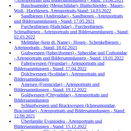
- Artenportraits und Bildersammlungen - Stand: 19.08.2021
Bauchsammler (Megachilidae)- Blattschneider-, Mauer-,
Woll-, Harzbienen- Artenportraits-Stand: 14.03.2022
Sandbienen (Andrenidae) - Sandbienen - Artenportraits
und Bildersammlungen - Stand: 17.05.2021
Furchenbienen (Halictidae) - Furchenbienen,
Schmalbienen - Artenportraits und Bildersammlungen - Stand:
02.03.2022
Melittidae (kein dt. Name) - Hosen-, Schenkelbienen -
Artenportraits - Stand: 18.02.2021
Grabwespen (Spheciformes) - Sphecidae und Crabonidae
- Artenportraits und Bildersammlungen - Stand: 19.01.2022
Faltenwespen (Vespidae) - Artenportraits und
Bildersammlungen - Stand: 17.04.2022
Dolchwespen (Scoliidae) - Artenportraits und
Bildersammlungen
Ameisen (Formicidae) - Artenportraits und
Bildersammlungen - Stand: 19.12.2022
Goldwespen (Chrysididae) - Artenportraits und
Bildersammlungen
Schlupfwespen und Brackwespen (Ichneumonidae,
Braconidae) - Artenportraits und Bildersammlungen - Stand:
12.09.2021
Überfamilie Evanioidea - Artenportraits und
Bildersammlungen - Stand: 15.12.2022