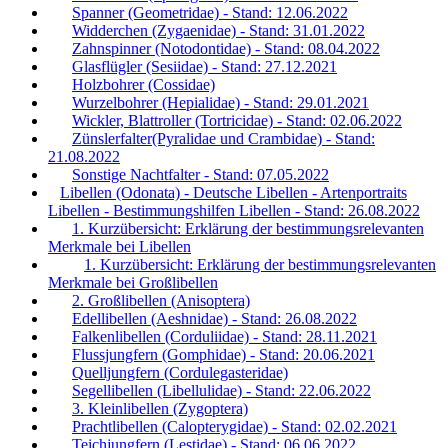
Spanner (Geometridae) - Stand: 12.06.2022
Widderchen (Zygaenidae) - Stand: 31.01.2022
Zahnspinner (Notodontidae) - Stand: 08.04.2022
Glasflügler (Sesiidae) - Stand: 27.12.2021
Holzbohrer (Cossidae)
Wurzelbohrer (Hepialidae) - Stand: 29.01.2021
Wickler, Blattroller (Tortricidae) - Stand: 02.06.2022
Zünslerfalter(Pyralidae und Crambidae) - Stand:
21.08.2022
Sonstige Nachtfalter - Stand: 07.05.2022
Libellen (Odonata) - Deutsche Libellen - Artenportraits
Libellen - Bestimmungshilfen Libellen - Stand: 26.08.2022
1. Kurzübersicht: Erklärung der bestimmungsrelevanten
Merkmale bei Libellen
1. Kurzübersicht: Erklärung der bestimmungsrelevanten
Merkmale bei Großlibellen
2. Großlibellen (Anisoptera)
Edellibellen (Aeshnidae) - Stand: 26.08.2022
Falkenlibellen (Corduliidae) - Stand: 28.11.2021
Flussjungfern (Gomphidae) - Stand: 20.06.2021
Quelljungfern (Cordulegasteridae)
Segellibellen (Libellulidae) - Stand: 22.06.2022
3. Kleinlibellen (Zygoptera)
Prachtlibellen (Calopterygidae) - Stand: 02.02.2021
Teichjungfern (Lestidae) - Stand: 06.06.2022