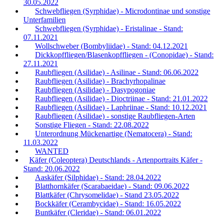
30.05.2022
Schwebfliegen (Syrphidae) - Microdontinae und sonstige
Unterfamilien
Schwebfliegen (Syrphidae) - Eristalinae - Stand:
07.11.2021
Wollschweber (Bombyliidae) - Stand: 04.12.2021
Dickkopffliegen/Blasenkopffliegen - (Conopidae) - Stand:
27.11.2021
Raubfliegen (Asilidae) - Asilinae - Stand: 06.06.2022
Raubfliegen (Asilidae) - Brachyrhopalinae
Raubfliegen (Asilidae) - Dasypogoniae
Raubfliegen (Asilidae) - Dioctriinae - Stand: 21.01.2022
Raubfliegen (Asilidae) - Laphriinae - Stand: 10.12.2021
Raubfliegen (Asilidae) - sonstige Raubfliegen-Arten
Sonstige Fliegen - Stand: 22.08.2022
Unterordnung Mückenartige (Nematocera) - Stand:
11.03.2022
WANTED
Käfer (Coleoptera) Deutschlands - Artenportraits Käfer -
Stand: 20.06.2022
Aaskäfer (Silphidae) - Stand: 28.04.2022
Blatthornkäfer (Scarabaeidae) - Stand: 09.06.2022
Blattkäfer (Chrysomelidae) - Stand 23.05.2022
Bockkäfer (Cerambycidae) - Stand: 16.05.2022
Buntkäfer (Cleridae) - Stand: 06.01.2022