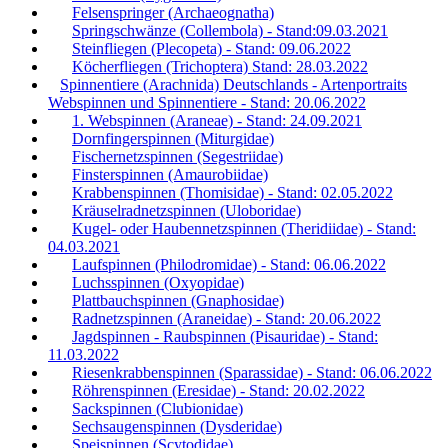
Felsenspringer (Archaeognatha)
Springschwänze (Collembola) - Stand:09.03.2021
Steinfliegen (Plecopeta) - Stand: 09.06.2022
Köcherfliegen (Trichoptera) Stand: 28.03.2022
Spinnentiere (Arachnida) Deutschlands - Artenportraits
Webspinnen und Spinnentiere - Stand: 20.06.2022
1. Webspinnen (Araneae) - Stand: 24.09.2021
Dornfingerspinnen (Miturgidae)
Fischernetzspinnen (Segestriidae)
Finsterspinnen (Amaurobiidae)
Krabbenspinnen (Thomisidae) - Stand: 02.05.2022
Kräuselradnetzspinnen (Uloboridae)
Kugel- oder Haubennetzspinnen (Theridiidae) - Stand:
04.03.2021
Laufspinnen (Philodromidae) - Stand: 06.06.2022
Luchsspinnen (Oxyopidae)
Plattbauchspinnen (Gnaphosidae)
Radnetzspinnen (Araneidae) - Stand: 20.06.2022
Jagdspinnen - Raubspinnen (Pisauridae) - Stand:
11.03.2022
Riesenkrabbenspinnen (Sparassidae) - Stand: 06.06.2022
Röhrenspinnen (Eresidae) - Stand: 20.02.2022
Sackspinnen (Clubionidae)
Sechsaugenspinnen (Dysderidae)
Speispinnen (Scytodidae)