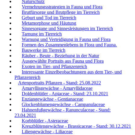
Naturschutz
Vermehrungsstrategien in Fauna und Flora
Brutfürsorge und Brutpflege im Tierreich
Geburt und Tod im Tierreich
Metamorphose und Häutung
Sinnesorgane und Sinnesleistungen im Tierreich
Tarnung im Tierreich
Warnung und Verteidigung in Fauna und Flora
Formen des Zusammenlebens in Flora und Fauna.
Bauwerke im Tierreich
Räuber - Beute - Beziehung in der Natur
Ausgewählte Portraits aus Fauna und Flora
Exoten im Tier- und Pflanzenreich
Interessante Einzelbeobachtungen aus dem Tier- und
Pflanzenreich
Artenportraits Pflanzen - Stand: 25.08.2022
Amaryllisgewächse - Amaryllidaceae
Doldenblütler - Apiaceae - Stand: 23.10.2021
Enziangewächse - Gentianaceae
Glockenblumengewächse - Campanulaceae
Hahnenfußgewächse - Ranunculaceae - Stand:
23.04.2021
Korbblütler - Asteraceae
Kreuzblütengewächse - Brassicaceae - Stand: 30.12.2021
Liliengewächse - Liliaceae