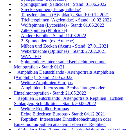
Springspinnen (Salticidae) - Stand: 01.06.2022
Streckerspinnen (Tetragnathidae)
Tapezierspinnen (Atypidae) - Stand: 09.12.2021
Trichterspinnen (Agelenidae) - Stand: 10.02.2022
Wolfspinnen (Lycosidae) - Stand: 01.06.2022
Zitterspinnen (Pholcidae)
Andere Familien Stand: 11.03.2022
2. Spinnentiere (ex. Araneae)
Milben und Zecken (Acari) - Stand: 27.01.2021
Weberknechte (Opiliones) - Stand: 27.02.2021
WANTED
Spinnentiere: Interessante Beobachtungen und
Monografien - Stand: 01/21
Amphibien Deutschlands - Artenportraits Amphibien
(Amphibia) - Stand: 21.05.2022
Weitere Amphibien Europas
Amphibien: Interessante Beobachtungen oder
Einzelmonografien - Stand: 21.05.2022
Reptilien Deutschlands - Artenportraits Reptilien - Echsen,
Schlangen, Schildkröten - Stand: 20.06.2022
Weitere Reptilien Europas
Echte Eidechsen Europas - Stand: 04.12.2021
Reptilien: Interessante Einzelbeobachtungen oder
Einzelmonographien aus dem Leben der Reptilien
Wirbellose Tiere (Invertebrata) in der Makrofotografie ohne