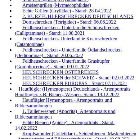
Ameisengrillen (Myrmecophilidae)
Echte Grillen (Gryllidae) - Stand: 28.04.2022
2. KURZFÜHLERSCHRECKEN DEUTSCHLANDS
Dornschrecken (Tetrigidae) - Stand: 06.06.2022
Feldheuschrecken - Unterfamilie Schönschrecken
(Calliptaminae) - Stand: 11.08.2021
Feldheuschrecken- Unterfamilie Knarrschrecken
(Catantopinae)
Feldheuschrecken - Unterfamilie Ödlandschrecken
(Oedipodinae) - Stand: 20.06.2022
Feldheuschrecken - Unterfamilie Grashüpfer
(Gomphocerinae) - Stand: 09.01.2022
HEUSCHRECKEN ÖSTERREICHS
HEUSCHRECKEN der SCHWEIZ - Stand: 02.03.2022
HEUSCHRECKEN EUROPAS - Stand: 07.11.2021
Hautflügler (Hymenoptera) Deutschlands - Artenportraits
Hautflügler, z.B. Bienen, Wespen- Stand: 19.12.2022
Hautflügler Hymenoptera - Artenportraits und
Bildersammlungen
1. Taillenwespen (Apocrita) -Artenportraits und
Bildersammlungen
Echte Bienen (Apidae) - Artenportraits - Stand:
14.02.2022
Kropfsammler (Colletidae) - Seidenbienen, Maskenbienen