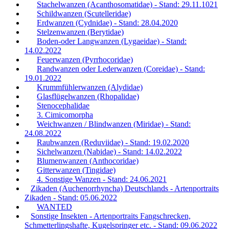
Stachelwanzen (Acanthosomatidae) - Stand: 29.11.1021
Schildwanzen (Scutelleridae)
Erdwanzen (Cydnidae) - Stand: 28.04.2020
Stelzenwanzen (Berytidae)
Boden-oder Langwanzen (Lygaeidae) - Stand:
14.02.2022
Feuerwanzen (Pyrrhocoridae)
Randwanzen oder Lederwanzen (Coreidae) - Stand:
19.01.2022
Krummfühlerwanzen (Alydidae)
Glasflügelwanzen (Rhopalidae)
Stenocephalidae
3. Cimicomorpha
Weichwanzen / Blindwanzen (Miridae) - Stand:
24.08.2022
Raubwanzen (Reduviidae) - Stand: 19.02.2020
Sichelwanzen (Nabidae) - Stand: 14.02.2022
Blumenwanzen (Anthocoridae)
Gitterwanzen (Tingidae)
4. Sonstige Wanzen - Stand: 24.06.2021
Zikaden (Auchenorrhyncha) Deutschlands - Artenportraits
Zikaden - Stand: 05.06.2022
WANTED
Sonstige Insekten - Artenportraits Fangschrecken,
Schmetterlingshafte, Kugelspringer etc. - Stand: 09.06.2022