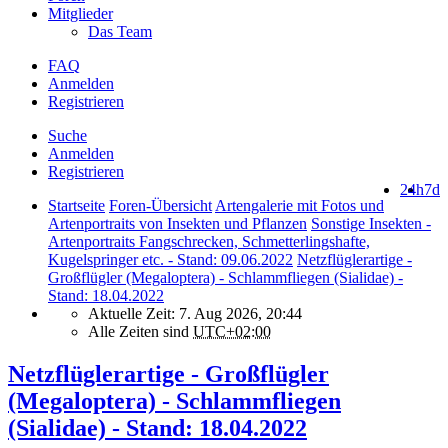
Mitglieder
Das Team
FAQ
Anmelden
Registrieren
Suche
Anmelden
Registrieren
24h
7d
Startseite
Foren-Übersicht
Artengalerie mit Fotos und
Artenportraits von Insekten und Pflanzen
Sonstige Insekten -
Artenportraits Fangschrecken, Schmetterlingshafte,
Kugelspringer etc. - Stand: 09.06.2022
Netzflüglerartige -
Großflügler (Megaloptera) - Schlammfliegen (Sialidae) -
Stand: 18.04.2022
Aktuelle Zeit: 7. Aug 2026, 20:44
Alle Zeiten sind
UTC+02:00
Netzflüglerartige - Großflügler
(Megaloptera) - Schlammfliegen
(Sialidae) - Stand: 18.04.2022