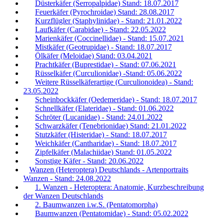
Düsterkäfer (Serropalpidae) Stand: 18.07.2017
Feuerkäfer (Pyrochroidae) Stand: 28.08.2017
Kurzflügler (Staphylinidae) - Stand: 21.01.2022
Laufkäfer (Carabidae) - Stand: 22.05.2022
Marienkäfer (Coccinellidae) - Stand: 15.07.2021
Mistkäfer (Geotrupidae) - Stand: 18.07.2017
Ölkäfer (Meloidae) Stand: 03.04.2021
Prachtkäfer (Buprestidae) - Stand: 07.06.2021
Rüsselkäfer (Curculionidae) -Stand: 05.06.2022
Weitere Rüsselkäferartige (Curculionoidea) - Stand:
23.05.2022
Scheinbockkäfer (Oedemeridae) - Stand: 18.07.2017
Schnellkäfer (Elateridae) - Stand: 01.06.2022
Schröter (Lucanidae) - Stand: 24.01.2022
Schwarzkäfer (Tenebrionidae) Stand: 21.01.2022
Stutzkäfer (Histeridae) - Stand: 18.07.2017
Weichkäfer (Cantharidae) - Stand: 18.07.2017
Zipfelkäfer (Malachiidae) Stand: 01.05.2022
Sonstige Käfer - Stand: 20.06.2022
Wanzen (Heteroptera) Deutschlands - Artenportraits
Wanzen - Stand: 24.08.2022
1. Wanzen - Heteroptera: Anatomie, Kurzbeschreibung
der Wanzen Deutschlands
2. Baumwanzen i.w.S. (Pentatomorpha)
Baumwanzen (Pentatomidae) - Stand: 05.02.2022