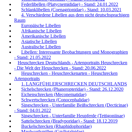
Federlibellen (Platycnemididae) - Stand: 24.01.2022
Schlanklibellen (Coenagrionidae) - Stand: 10.03.2021
4. Verschiedene Libellen aus dem nicht deutschsprachigen
Raum
Europäische Libellen
Afrikanische Libellen
Amerikanische Libellen
Asiatische Libellen
Australische Libellen
Libellen: Interessante Beobachtungen und Monographien
- Stand: 21.05.2022
Heuschrecken Deutschlands - Artenportraits Heuschrecken
- Die Welt der Heuschrecken - Stand: 20.06.2022
Heuschrecken - Heuschreckenarten - Heuschrecken
Artenportraits
1. LANGFÜHLERSCHRECKEN DEUTSCHLANDS
Sichelschrecken (Phaneropteridae) - Stand: 26.12.2020
Eichenschrecken (Meconematidae)
Schwertschrecken (Conocephalidae)
Singschrecken - Unterfamilie Beißschrecken (Decticinae)
- Stand: 04.01.2022
Singschrecken - Unterfamilie Heupferde (Tettigoniinae)
Sattelschrecken (Bradyporidae) - Stand: 18.12.2019
Buckelschrecken (Rhaphidophoridae)
Maulwurfsgrillen (Gryllotalpidae)