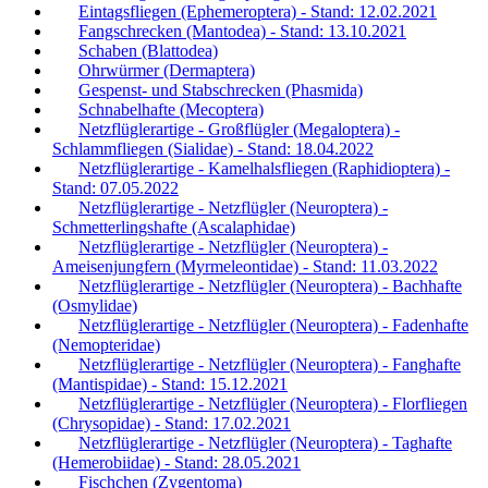
Eintagsfliegen (Ephemeroptera) - Stand: 12.02.2021
Fangschrecken (Mantodea) - Stand: 13.10.2021
Schaben (Blattodea)
Ohrwürmer (Dermaptera)
Gespenst- und Stabschrecken (Phasmida)
Schnabelhafte (Mecoptera)
Netzflüglerartige - Großflügler (Megaloptera) -
Schlammfliegen (Sialidae) - Stand: 18.04.2022
Netzflüglerartige - Kamelhalsfliegen (Raphidioptera) -
Stand: 07.05.2022
Netzflüglerartige - Netzflügler (Neuroptera) -
Schmetterlingshafte (Ascalaphidae)
Netzflüglerartige - Netzflügler (Neuroptera) -
Ameisenjungfern (Myrmeleontidae) - Stand: 11.03.2022
Netzflüglerartige - Netzflügler (Neuroptera) - Bachhafte
(Osmylidae)
Netzflüglerartige - Netzflügler (Neuroptera) - Fadenhafte
(Nemopteridae)
Netzflüglerartige - Netzflügler (Neuroptera) - Fanghafte
(Mantispidae) - Stand: 15.12.2021
Netzflüglerartige - Netzflügler (Neuroptera) - Florfliegen
(Chrysopidae) - Stand: 17.02.2021
Netzflüglerartige - Netzflügler (Neuroptera) - Taghafte
(Hemerobiidae) - Stand: 28.05.2021
Fischchen (Zygentoma)