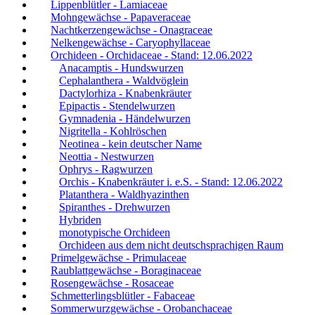
Lippenblütler - Lamiaceae
Mohngewächse - Papaveraceae
Nachtkerzengewächse - Onagraceae
Nelkengewächse - Caryophyllaceae
Orchideen - Orchidaceae - Stand: 12.06.2022
Anacamptis - Hundswurzen
Cephalanthera - Waldvöglein
Dactylorhiza - Knabenkräuter
Epipactis - Stendelwurzen
Gymnadenia - Händelwurzen
Nigritella - Kohlröschen
Neotinea - kein deutscher Name
Neottia - Nestwurzen
Ophrys - Ragwurzen
Orchis - Knabenkräuter i. e.S. - Stand: 12.06.2022
Platanthera - Waldhyazinthen
Spiranthes - Drehwurzen
Hybriden
monotypische Orchideen
Orchideen aus dem nicht deutschsprachigen Raum
Primelgewächse - Primulaceae
Raublattgewächse - Boraginaceae
Rosengewächse - Rosaceae
Schmetterlingsblütler - Fabaceae
Sommerwurzgewächse - Orobanchaceae