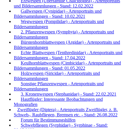
Erzwespen (Überfamilie Chalcidoidea) - Artenportraits
und Bildersammlungen - Stand: 12.02.2022
Gallwespen (Cynipidae) - Artenportraits und
Bildersammlungen - Stand: 10.02.2021
Wegwespen (Pompilidae) - Artenportraits und
Bildersammlungen
2. Pflanzenwespen (Symphyta) - Artenportraits und
Bildersammlungen
Bürstenhornblattwespen (Argidae) - Artenportraits und
Bildersammlungen
Echte Blattwespen (Tenthredinidae) - Artenportraits und
Bildersammlungen - Stand: 17.04.2022
Keulhornblattwespen (Cimbicidae) - Artenportraits und
Bildersammlungen - Stand: 01.05.2022
Holzwespen (Siricidae) - Artenportraits und
Bildersammlungen
Sonstige Pflanzenwespen - Artenportraits und
Bildersammlungen
3. Kronenwespen (Stephanidae) - Stand: 22.02.2021
Hautflügler: Interessante Beobachtungen und
Monografien
Zweiflügler (Diptera) - Artenportraits Zweiflügler, z. B.
Schweb-, Raubfliegen, Bremsen etc. - Stand: 26.08.2022
Forum für Bestimmungshilfen
Schwebfliegen (Syrphidae) - Syrphinae - Stand: