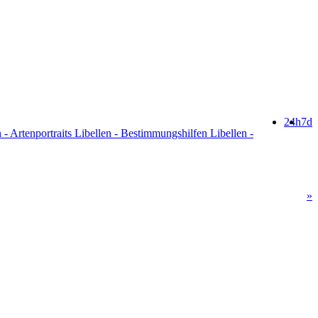
24h
7d
 - Artenportraits Libellen - Bestimmungshilfen Libellen -
»