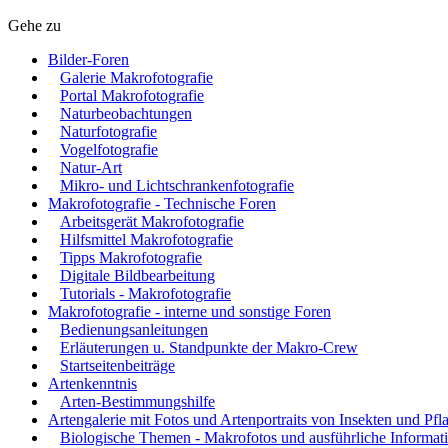
Gehe zu
Bilder-Foren
Galerie Makrofotografie
Portal Makrofotografie
Naturbeobachtungen
Naturfotografie
Vogelfotografie
Natur-Art
Mikro- und Lichtschrankenfotografie
Makrofotografie - Technische Foren
Arbeitsgerät Makrofotografie
Hilfsmittel Makrofotografie
Tipps Makrofotografie
Digitale Bildbearbeitung
Tutorials - Makrofotografie
Makrofotografie - interne und sonstige Foren
Bedienungsanleitungen
Erläuterungen u. Standpunkte der Makro-Crew
Startseitenbeiträge
Artenkenntnis
Arten-Bestimmungshilfe
Artengalerie mit Fotos und Artenportraits von Insekten und Pfl
Biologische Themen - Makrofotos und ausführliche Informat