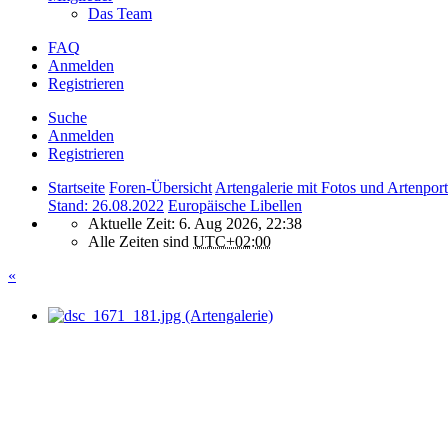
Das Team
FAQ
Anmelden
Registrieren
Suche
Anmelden
Registrieren
Startseite
Foren-Übersicht
Artengalerie mit Fotos und Artenport
Stand: 26.08.2022
Europäische Libellen
Aktuelle Zeit: 6. Aug 2026, 22:38
Alle Zeiten sind
UTC+02:00
«