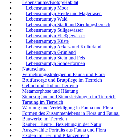
Lebensräume/Biotop/Habitat
Lebensraumtyp Moor
Lebensraumtyp Heide und Magerrasen
Lebensraumtyp Wald
Lebensraumtyp Stadt und Siedlungsbereich
Lebensraumtyp Stillgewässer
Lebensraumtyp Fließgewässer
Lebensraumtyp Küste
Lebensraumtyp Acker- und Kulturland
Lebensraumtyp Grünland
Lebensraumtyp Stein und Fels
Lebensraumtyp Sonderformen
Naturschutz
Vermehrungsstrategien in Fauna und Flora
Brutfürsorge und Brutpflege im Tierreich
Geburt und Tod im Tierreich
Metamorphose und Häutung
Sinnesorgane und Sinnesleistungen im Tierreich
Tarnung im Tierreich
Warnung und Verteidigung in Fauna und Flora
Formen des Zusammenlebens in Flora und Fauna.
Bauwerke im Tierreich
Räuber - Beute - Beziehung in der Natur
Ausgewählte Portraits aus Fauna und Flora
Exoten im Tier- und Pflanzenreich