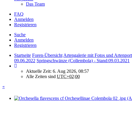
Das Team
FAQ
Anmelden
Registrieren
Suche
Anmelden
Registrieren
Startseite
Foren-Übersicht
Artengalerie mit Fotos und Artenport
09.06.2022
Springschwänze (Collembola) - Stand:09.03.2021
Aktuelle Zeit: 6. Aug 2026, 08:57
Alle Zeiten sind
UTC+02:00
«