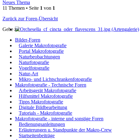
Neues Thema
11 Themen • Seite
1
von
1
Zurück zur Foren-Übersicht
Gehe zu
Bilder-Foren
Galerie Makrofotografie
Portal Makrofotografie
Naturbeobachtungen
Naturfotografie
Vogelfotografie
Natur-Art
Mikro- und Lichtschrankenfotografie
Makrofotografie - Technische Foren
Arbeitsgerät Makrofotografie
Hilfsmittel Makrofotografie
Tipps Makrofotografie
Digitale Bildbearbeitung
Tutorials - Makrofotografie
Makrofotografie - interne und sonstige Foren
Bedienungsanleitungen
Erläuterungen u. Standpunkte der Makro-Crew
Startseitenbeiträge