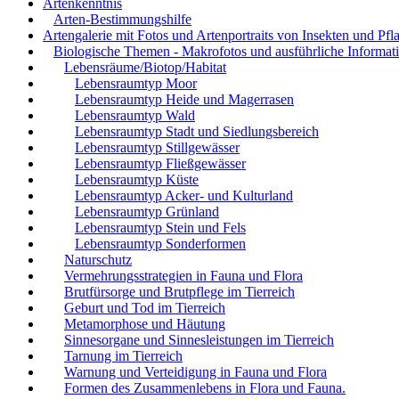
Artenkenntnis
Arten-Bestimmungshilfe
Artengalerie mit Fotos und Artenportraits von Insekten und Pfl
Biologische Themen - Makrofotos und ausführliche Informat
Lebensräume/Biotop/Habitat
Lebensraumtyp Moor
Lebensraumtyp Heide und Magerrasen
Lebensraumtyp Wald
Lebensraumtyp Stadt und Siedlungsbereich
Lebensraumtyp Stillgewässer
Lebensraumtyp Fließgewässer
Lebensraumtyp Küste
Lebensraumtyp Acker- und Kulturland
Lebensraumtyp Grünland
Lebensraumtyp Stein und Fels
Lebensraumtyp Sonderformen
Naturschutz
Vermehrungsstrategien in Fauna und Flora
Brutfürsorge und Brutpflege im Tierreich
Geburt und Tod im Tierreich
Metamorphose und Häutung
Sinnesorgane und Sinnesleistungen im Tierreich
Tarnung im Tierreich
Warnung und Verteidigung in Fauna und Flora
Formen des Zusammenlebens in Flora und Fauna.