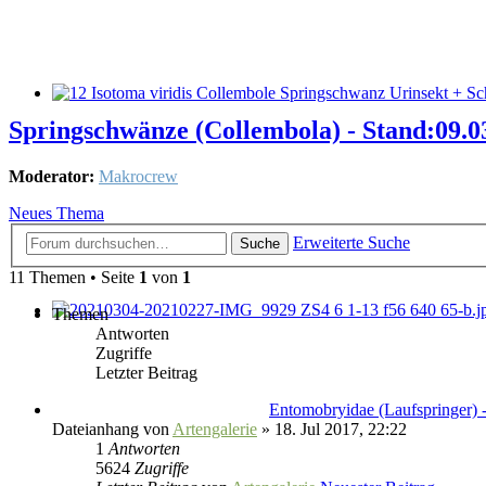
Springschwänze (Collembola) - Stand:09.0
Moderator:
Makrocrew
Neues Thema
Erweiterte Suche
Suche
11 Themen • Seite
1
von
1
Themen
Antworten
Zugriffe
Letzter Beitrag
Entomobryidae (Laufspringer) -
Dateianhang
von
Artengalerie
» 18. Jul 2017, 22:22
1
Antworten
5624
Zugriffe