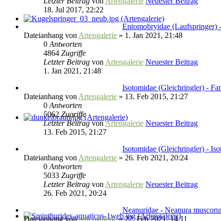
Letzter Beitrag
von
Artengalerie
Neuester Beitrag
18. Jul 2017, 22:22
Entomobryidae (Laufspringer) -
Dateianhang
von
Artengalerie
» 1. Jan 2021, 21:48
0
Antworten
4864
Zugriffe
Letzter Beitrag
von
Artengalerie
Neuester Beitrag
1. Jan 2021, 21:48
Isotomidae (Gleichringler) - Fa
Dateianhang
von
Artengalerie
» 13. Feb 2015, 21:27
0
Antworten
5062
Zugriffe
Letzter Beitrag
von
Artengalerie
Neuester Beitrag
13. Feb 2015, 21:27
Isotomidae (Gleichringler) - Iso
Dateianhang
von
Artengalerie
» 26. Feb 2021, 20:24
0
Antworten
5033
Zugriffe
Letzter Beitrag
von
Artengalerie
Neuester Beitrag
26. Feb 2021, 20:24
Neanuridae - Neanura muscoru
Dateianhang
von
Artengalerie
» 22. Feb 2021, 14:11