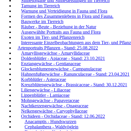
Sinnesorgane und Sinnesleistungen im Tierreich
Tarnung im Tierreich
Warnung und Verteidigung in Fauna und Flora
Formen des Zusammenlebens in Flora und Fauna.
Bauwerke im Tierreich
Räuber - Beute - Beziehung in der Natur
Ausgewählte Portraits aus Fauna und Flora
Exoten im Tier- und Pflanzenreich
Interessante Einzelbeobachtungen aus dem Tier- und Pflanz
Artenportraits Pflanzen - Stand: 25.08.2022
Amaryllisgewächse - Amaryllidaceae
Doldenblütler - Apiaceae - Stand: 23.10.2021
Enziangewächse - Gentianaceae
Glockenblumengewächse - Campanulaceae
Hahnenfußgewächse - Ranunculaceae - Stand: 23.04.2021
Korbblütler - Asteraceae
Kreuzblütengewächse - Brassicaceae - Stand: 30.12.2021
Liliengewächse - Liliaceae
Lippenblütler - Lamiaceae
Mohngewächse - Papaveraceae
Nachtkerzengewächse - Onagraceae
Nelkengewächse - Caryophyllaceae
Orchideen - Orchidaceae - Stand: 12.06.2022
Anacamptis - Hundswurzen
Cephalanthera - Waldvöglein