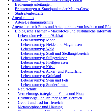
Bedienungsanleitungen
Erläuterungen u. Standpunkte der Makro-Crew
Startseitenbeiträge
Artenkenntnis
Arten-Bestimmungshilfe
Artengalerie mit Fotos und Artenportraits von Insekten und Pfl
Biologische Themen - Makrofotos und ausführliche Informat
Lebensräume/Biotop/Habitat
Lebensraumtyp Moor
Lebensraumtyp Heide und Magerrasen
Lebensraumtyp Wald
Lebensraumtyp Stadt und Siedlungsbereich
Lebensraumtyp Stillgewässer
Lebensraumtyp Fließgewässer
Lebensraumtyp Küste
Lebensraumtyp Acker- und Kulturland
Lebensraumtyp Grünland
Lebensraumtyp Stein und Fels
Lebensraumtyp Sonderformen
Naturschutz
Vermehrungsstrategien in Fauna und Flora
Brutfürsorge und Brutpflege im Tierreich
Geburt und Tod im Tierreich
Metamorphose und Häutung