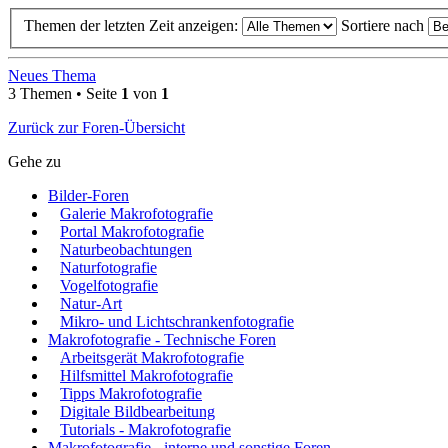
Themen der letzten Zeit anzeigen:
Sortiere nach
Neues Thema
3 Themen • Seite
1
von
1
Zurück zur Foren-Übersicht
Gehe zu
Bilder-Foren
Galerie Makrofotografie
Portal Makrofotografie
Naturbeobachtungen
Naturfotografie
Vogelfotografie
Natur-Art
Mikro- und Lichtschrankenfotografie
Makrofotografie - Technische Foren
Arbeitsgerät Makrofotografie
Hilfsmittel Makrofotografie
Tipps Makrofotografie
Digitale Bildbearbeitung
Tutorials - Makrofotografie
Makrofotografie - interne und sonstige Foren