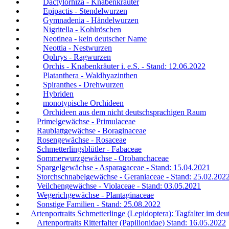
Dactylorhiza - Knabenkräuter
Epipactis - Stendelwurzen
Gymnadenia - Händelwurzen
Nigritella - Kohlröschen
Neotinea - kein deutscher Name
Neottia - Nestwurzen
Ophrys - Ragwurzen
Orchis - Knabenkräuter i. e.S. - Stand: 12.06.2022
Platanthera - Waldhyazinthen
Spiranthes - Drehwurzen
Hybriden
monotypische Orchideen
Orchideen aus dem nicht deutschsprachigen Raum
Primelgewächse - Primulaceae
Raublattgewächse - Boraginaceae
Rosengewächse - Rosaceae
Schmetterlingsblütler - Fabaceae
Sommerwurzgewächse - Orobanchaceae
Spargelgewächse - Asparagaceae - Stand: 15.04.2021
Storchschnabelgewächse - Geraniaceae - Stand: 25.02.202
Veilchengewächse - Violaceae - Stand: 03.05.2021
Wegerichgewächse - Plantaginaceae
Sonstige Familien - Stand: 25.08.2022
Artenportraits Schmetterlinge (Lepidoptera): Tagfalter im d
Artenportraits Ritterfalter (Papilionidae) Stand: 16.05.2022