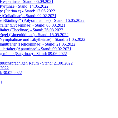
s Hesperiinae - Stand: 06.09.2021
s Pyrginae - Stand: 14.05.2022
ge (Pierina e) - Stand: 12.06.2022
ge (Coliadinae) - Stand: 02.02.2021
hte Bläulinge" (Polyommatinae) - Stand: 16.05.2022
rfalter (Lycaeninae) - Stand: 08.03.2021
lfalter (Theclinae) - Stand: 26.08.2022
vögel (Limenitidinae) - Stand: 15.05.2022
 (Nymphalinae und Libytheinae) - Stand: 21.05.2022
lmuttfalter (Heliconiinae) - Stand: 21.05.2022
illerfalter (Apaturinae) - Stand: 09.02.2021
genfalter (Satyrinae) - Stand: 09.06.2022
 deutschsprachigen Raum - Stand: 21.08.2022
6.2022
nd: 30.05.2022
21