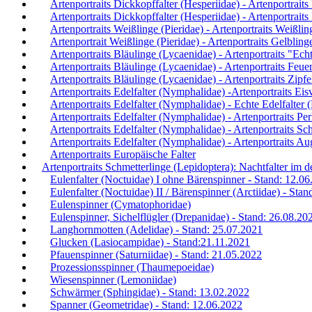
Artenportraits Dickkopffalter (Hesperiidae) - Artenportrait
Artenportraits Dickkopffalter (Hesperiidae) - Artenportrait
Artenportraits Weißlinge (Pieridae) - Artenportraits Weißlin
Artenportrait Weißlinge (Pieridae) - Artenportraits Gelblin
Artenportraits Bläulinge (Lycaenidae) - Artenportraits "Ec
Artenportraits Bläulinge (Lycaenidae) - Artenportraits Feue
Artenportraits Bläulinge (Lycaenidae) - Artenportraits Zipfe
Artenportraits Edelfalter (Nymphalidae) -Artenportraits Eis
Artenportraits Edelfalter (Nymphalidae) - Echte Edelfalter
Artenportraits Edelfalter (Nymphalidae) - Artenportraits Per
Artenportraits Edelfalter (Nymphalidae) - Artenportraits Sch
Artenportraits Edelfalter (Nymphalidae) - Artenportraits Au
Artenportraits Europäische Falter
Artenportraits Schmetterlinge (Lepidoptera): Nachtfalter im
Eulenfalter (Noctuidae) I ohne Bärenspinner - Stand: 12.0
Eulenfalter (Noctuidae) II / Bärenspinner (Arctiidae) - Sta
Eulenspinner (Cymatophoridae)
Eulenspinner, Sichelflügler (Drepanidae) - Stand: 26.08.20
Langhornmotten (Adelidae) - Stand: 25.07.2021
Glucken (Lasiocampidae) - Stand:21.11.2021
Pfauenspinner (Saturniidae) - Stand: 21.05.2022
Prozessionsspinner (Thaumepoeidae)
Wiesenspinner (Lemoniidae)
Schwärmer (Sphingidae) - Stand: 13.02.2022
Spanner (Geometridae) - Stand: 12.06.2022