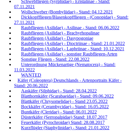
Schwebfliegen (Syrphidae) - Eristalinae - Stand:
07.11.2021
Wollschweber (Bombyliidae) - Stand: 04.12.2021
Dickkopffliegen/Blasenkopffliegen - (Conopidae) - Stand:
27.11.2021
Raubfliegen (Asilidae) - Asilinae - Stand: 06.06.2022
Raubfliegen (Asilidae) - Brachyrhopalinae
Raubfliegen (Asilidae) - Dasypogoniae
Raubfliegen (Asilidae) - Dioctriinae - Stand: 21.01.2022
Raubfliegen (Asilidae) - Laphriinae - Stand: 10.12.2021
Raubfliegen (Asilidae) - sonstige Raubfliegen-Arten
Sonstige Fliegen - Stand: 22.08.2022
Unterordnung Mückenartige (Nematocera) - Stand:
11.03.2022
WANTED
Käfer (Coleoptera) Deutschlands - Artenportraits Käfer -
Stand: 20.06.2022
Aaskäfer (Silphidae) - Stand: 28.04.2022
Blatthornkäfer (Scarabaeidae) - Stand: 09.06.2022
Blattkäfer (Chrysomelidae) - Stand 23.05.2022
Bockkäfer (Cerambycidae) - Stand: 16.05.2022
Buntkäfer (Cleridae) - Stand: 06.01.2022
Düsterkäfer (Serropalpidae) Stand: 18.07.2017
Feuerkäfer (Pyrochroidae) Stand: 28.08.2017
Kurzflügler (Staphylinidae) - Stand: 21.01.2022