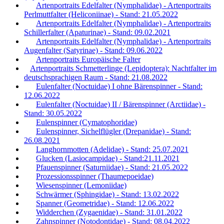
Artenportraits Edelfalter (Nymphalidae) - Artenportraits
Perlmuttfalter (Heliconiinae) - Stand: 21.05.2022
Artenportraits Edelfalter (Nymphalidae) - Artenportraits
Schillerfalter (Apaturinae) - Stand: 09.02.2021
Artenportraits Edelfalter (Nymphalidae) - Artenportraits
Augenfalter (Satyrinae) - Stand: 09.06.2022
Artenportraits Europäische Falter
Artenportraits Schmetterlinge (Lepidoptera): Nachtfalter im
deutschsprachigen Raum - Stand: 21.08.2022
Eulenfalter (Noctuidae) I ohne Bärenspinner - Stand:
12.06.2022
Eulenfalter (Noctuidae) II / Bärenspinner (Arctiidae) -
Stand: 30.05.2022
Eulenspinner (Cymatophoridae)
Eulenspinner, Sichelflügler (Drepanidae) - Stand:
26.08.2021
Langhornmotten (Adelidae) - Stand: 25.07.2021
Glucken (Lasiocampidae) - Stand:21.11.2021
Pfauenspinner (Saturniidae) - Stand: 21.05.2022
Prozessionsspinner (Thaumepoeidae)
Wiesenspinner (Lemoniidae)
Schwärmer (Sphingidae) - Stand: 13.02.2022
Spanner (Geometridae) - Stand: 12.06.2022
Widderchen (Zygaenidae) - Stand: 31.01.2022
Zahnspinner (Notodontidae) - Stand: 08.04.2022