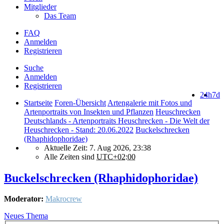
Mitglieder
Das Team
FAQ
Anmelden
Registrieren
Suche
Anmelden
Registrieren
24h
7d
Startseite
Foren-Übersicht
Artengalerie mit Fotos und
Artenportraits von Insekten und Pflanzen
Heuschrecken
Deutschlands - Artenportraits Heuschrecken - Die Welt der
Heuschrecken - Stand: 20.06.2022
Buckelschrecken
(Rhaphidophoridae)
Aktuelle Zeit: 7. Aug 2026, 23:38
Alle Zeiten sind
UTC+02:00
Buckelschrecken (Rhaphidophoridae)
Moderator:
Makrocrew
Neues Thema