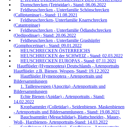
Dornschrecken (Tetrigidae) - Stand: 06.06.2022
Feldheuschrecken - Unterfamilie Schönschrecken
(Calliptaminae) - Stand: 11.08.2021
Feldheuschrecken- Unterfamilie Knarrschrecken
(Catantopinae)
Feldheuschrecken - Unterfamilie Ödlandschrecken
(Oedipodinae) - Stand: 20.06.2022
Feldheuschrecken - Unterfamilie Grashüpfer
(Gomphocerinae) - Stand: 09.01.2022
HEUSCHRECKEN ÖSTERREICHS
HEUSCHRECKEN der SCHWEIZ - Stand: 02.03.2022
HEUSCHRECKEN EUROPAS - Stand: 07.11.2021
Hautflügler (Hymenoptera) Deutschlands - Artenportraits
Hautflügler, z.B. Bienen, Wespen- Stand: 19.12.2022
Hautflügler Hymenoptera - Artenportraits und
Bildersammlungen
1. Taillenwespen (Apocrita) -Artenportraits und
Bildersammlungen
Echte Bienen (Apidae) - Artenportraits - Stand:
14.02.2022
Kropfsammler (Colletidae) - Seidenbienen, Maskenbienen
- Artenportraits und Bildersammlungen - Stand: 19.08.2021
Bauchsammler (Megachilidae)- Blattschneider-, Mauer-,
Woll-, Harzbienen- Artenportraits-Stand: 14.03.2022