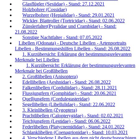
Glasflügler (Sesiidae) - Stand: 27.12.2021
Holzbohrer (Cossidae)
Wurzelbohrer (Hepialidae) - Stand: 29.01.2021
Wickler, Blattroller (Tortricidae) - Stand: 02.06.2022
Zünslerfalter(Pyralidae und Crambidae) - Stand:
21.08.2022
Sonstige Nachtfalter - Stand: 07.05.2022
Libellen (Odonata) - Deutsche Libellen - Artenportraits
Libellen - Bestimmungshilfen Libellen - Stand: 26.08.2022
1. Kurzübersicht: Erklärung der bestimmungsrelevanten
Merkmale bei Libellen
1. Kurzübersicht: Erklärung der bestimmungsrelevanten
Merkmale bei Großlibellen
2. Großlibellen (Anisoptera)
Edellibellen (Aeshnidae) - Stand: 26.08.2022
Falkenlibellen (Corduliidae) - Stand: 28.11.2021
Flussjungfern (Gomphidae) - Stand: 20.06.2021
Quelljungfern (Cordulegasteridae)
Segellibellen (Libellulidae) - Stand: 22.06.2022
3. Kleinlibellen (Zygoptera)
Prachtlibellen (Calopterygidae) - Stand: 02.02.2021
Teichjungfern (Lestidae) - Stand: 06.06.2022
Federlibellen (Platycnemididae) - Stand: 24.01.2022
Schlanklibellen (Coenagrionidae) - Stand: 10.03.2021
4. Verschiedene Libellen aus dem nicht deutschsprachigen