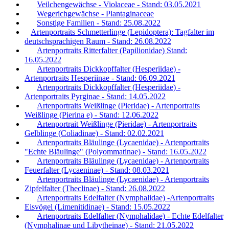
Veilchengewächse - Violaceae - Stand: 03.05.2021
Wegerichgewächse - Plantaginaceae
Sonstige Familien - Stand: 25.08.2022
Artenportraits Schmetterlinge (Lepidoptera): Tagfalter im
deutschsprachigen Raum - Stand: 26.08.2022
Artenportraits Ritterfalter (Papilionidae) Stand:
16.05.2022
Artenportraits Dickkopffalter (Hesperiidae) -
Artenportraits Hesperiinae - Stand: 06.09.2021
Artenportraits Dickkopffalter (Hesperiidae) -
Artenportraits Pyrginae - Stand: 14.05.2022
Artenportraits Weißlinge (Pieridae) - Artenportraits
Weißlinge (Pierina e) - Stand: 12.06.2022
Artenportrait Weißlinge (Pieridae) - Artenportraits
Gelblinge (Coliadinae) - Stand: 02.02.2021
Artenportraits Bläulinge (Lycaenidae) - Artenportraits
"Echte Bläulinge" (Polyommatinae) - Stand: 16.05.2022
Artenportraits Bläulinge (Lycaenidae) - Artenportraits
Feuerfalter (Lycaeninae) - Stand: 08.03.2021
Artenportraits Bläulinge (Lycaenidae) - Artenportraits
Zipfelfalter (Theclinae) - Stand: 26.08.2022
Artenportraits Edelfalter (Nymphalidae) -Artenportraits
Eisvögel (Limenitidinae) - Stand: 15.05.2022
Artenportraits Edelfalter (Nymphalidae) - Echte Edelfalter
(Nymphalinae und Libytheinae) - Stand: 21.05.2022