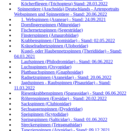
Köcherfliegen (Trichoptera) Stand: 28.03.2022
Spinnentiere (Arachnida) Deutschlands - Artenportraits
Webspinnen und Spinnentiere - Stand: 20.06.2022
1. Webspinnen (Araneae) - Stand: 24.09.2021
Dornfingerspinnen (Miturgidae)
Fischernetzspinnen (Segestriidae)
Finsterspinnen (Amaurobiidae)
Krabbenspinnen (Thomisidae) - Stand: 02.05.2022
Kräuselradnetzspinnen (Uloboridae)
Kugel- oder Haubennetzspinnen (Theridiidae) - Stand:
04.03.2021
Laufspinnen (Philodromidae) - Stand: 06.06.2022
Luchsspinnen (Oxyopidae)
Plattbauchspinnen (Gnaphosidae)
Radnetzspinnen (Araneidae) - Stand: 20.06.2022
Jagdspinnen - Raubspinnen (Pisauridae) - Stand:
11.03.2022
Riesenkrabbenspinnen (Sparassidae) - Stand: 06.06.2022
Röhrenspinnen (Eresidae) - Stand: 20.02.2022
Sackspinnen (Clubionidae)
Sechsaugenspinnen (Dysderidae)
Speispinnen (Scytodidae)
Springspinnen (Salticidae) - Stand: 01.06.2022
Streckerspinnen (Tetragnathidae)
Tapezierspinnen (Atypidae) - Stand: 09.12.2021