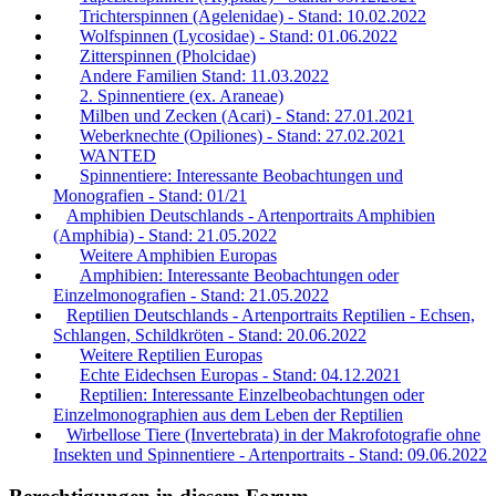
Trichterspinnen (Agelenidae) - Stand: 10.02.2022
Wolfspinnen (Lycosidae) - Stand: 01.06.2022
Zitterspinnen (Pholcidae)
Andere Familien Stand: 11.03.2022
2. Spinnentiere (ex. Araneae)
Milben und Zecken (Acari) - Stand: 27.01.2021
Weberknechte (Opiliones) - Stand: 27.02.2021
WANTED
Spinnentiere: Interessante Beobachtungen und
Monografien - Stand: 01/21
Amphibien Deutschlands - Artenportraits Amphibien
(Amphibia) - Stand: 21.05.2022
Weitere Amphibien Europas
Amphibien: Interessante Beobachtungen oder
Einzelmonografien - Stand: 21.05.2022
Reptilien Deutschlands - Artenportraits Reptilien - Echsen,
Schlangen, Schildkröten - Stand: 20.06.2022
Weitere Reptilien Europas
Echte Eidechsen Europas - Stand: 04.12.2021
Reptilien: Interessante Einzelbeobachtungen oder
Einzelmonographien aus dem Leben der Reptilien
Wirbellose Tiere (Invertebrata) in der Makrofotografie ohne
Insekten und Spinnentiere - Artenportraits - Stand: 09.06.2022