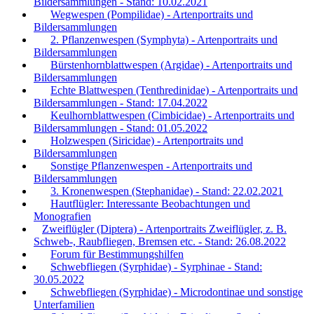
Bildersammlungen - Stand: 10.02.2021
Wegwespen (Pompilidae) - Artenportraits und
Bildersammlungen
2. Pflanzenwespen (Symphyta) - Artenportraits und
Bildersammlungen
Bürstenhornblattwespen (Argidae) - Artenportraits und
Bildersammlungen
Echte Blattwespen (Tenthredinidae) - Artenportraits und
Bildersammlungen - Stand: 17.04.2022
Keulhornblattwespen (Cimbicidae) - Artenportraits und
Bildersammlungen - Stand: 01.05.2022
Holzwespen (Siricidae) - Artenportraits und
Bildersammlungen
Sonstige Pflanzenwespen - Artenportraits und
Bildersammlungen
3. Kronenwespen (Stephanidae) - Stand: 22.02.2021
Hautflügler: Interessante Beobachtungen und
Monografien
Zweiflügler (Diptera) - Artenportraits Zweiflügler, z. B.
Schweb-, Raubfliegen, Bremsen etc. - Stand: 26.08.2022
Forum für Bestimmungshilfen
Schwebfliegen (Syrphidae) - Syrphinae - Stand:
30.05.2022
Schwebfliegen (Syrphidae) - Microdontinae und sonstige
Unterfamilien