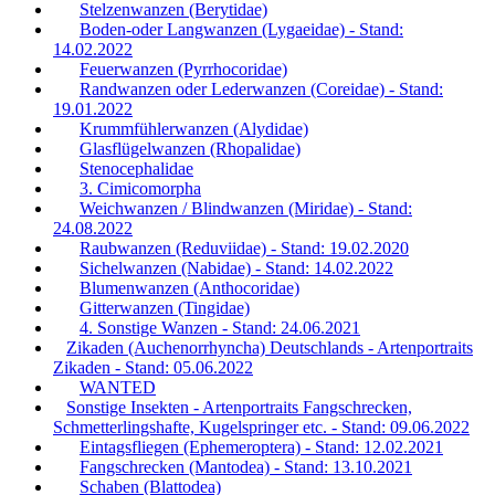
Stelzenwanzen (Berytidae)
Boden-oder Langwanzen (Lygaeidae) - Stand:
14.02.2022
Feuerwanzen (Pyrrhocoridae)
Randwanzen oder Lederwanzen (Coreidae) - Stand:
19.01.2022
Krummfühlerwanzen (Alydidae)
Glasflügelwanzen (Rhopalidae)
Stenocephalidae
3. Cimicomorpha
Weichwanzen / Blindwanzen (Miridae) - Stand:
24.08.2022
Raubwanzen (Reduviidae) - Stand: 19.02.2020
Sichelwanzen (Nabidae) - Stand: 14.02.2022
Blumenwanzen (Anthocoridae)
Gitterwanzen (Tingidae)
4. Sonstige Wanzen - Stand: 24.06.2021
Zikaden (Auchenorrhyncha) Deutschlands - Artenportraits
Zikaden - Stand: 05.06.2022
WANTED
Sonstige Insekten - Artenportraits Fangschrecken,
Schmetterlingshafte, Kugelspringer etc. - Stand: 09.06.2022
Eintagsfliegen (Ephemeroptera) - Stand: 12.02.2021
Fangschrecken (Mantodea) - Stand: 13.10.2021
Schaben (Blattodea)