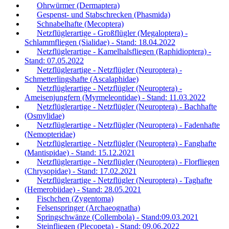
Ohrwürmer (Dermaptera)
Gespenst- und Stabschrecken (Phasmida)
Schnabelhafte (Mecoptera)
Netzflüglerartige - Großflügler (Megaloptera) -
Schlammfliegen (Sialidae) - Stand: 18.04.2022
Netzflüglerartige - Kamelhalsfliegen (Raphidioptera) -
Stand: 07.05.2022
Netzflüglerartige - Netzflügler (Neuroptera) -
Schmetterlingshafte (Ascalaphidae)
Netzflüglerartige - Netzflügler (Neuroptera) -
Ameisenjungfern (Myrmeleontidae) - Stand: 11.03.2022
Netzflüglerartige - Netzflügler (Neuroptera) - Bachhafte
(Osmylidae)
Netzflüglerartige - Netzflügler (Neuroptera) - Fadenhafte
(Nemopteridae)
Netzflüglerartige - Netzflügler (Neuroptera) - Fanghafte
(Mantispidae) - Stand: 15.12.2021
Netzflüglerartige - Netzflügler (Neuroptera) - Florfliegen
(Chrysopidae) - Stand: 17.02.2021
Netzflüglerartige - Netzflügler (Neuroptera) - Taghafte
(Hemerobiidae) - Stand: 28.05.2021
Fischchen (Zygentoma)
Felsenspringer (Archaeognatha)
Springschwänze (Collembola) - Stand:09.03.2021
Steinfliegen (Plecopeta) - Stand: 09.06.2022