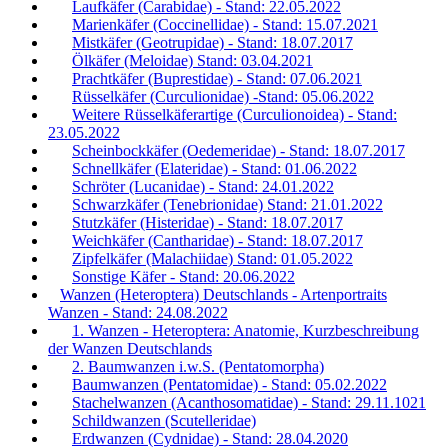
Laufkäfer (Carabidae) - Stand: 22.05.2022
Marienkäfer (Coccinellidae) - Stand: 15.07.2021
Mistkäfer (Geotrupidae) - Stand: 18.07.2017
Ölkäfer (Meloidae) Stand: 03.04.2021
Prachtkäfer (Buprestidae) - Stand: 07.06.2021
Rüsselkäfer (Curculionidae) -Stand: 05.06.2022
Weitere Rüsselkäferartige (Curculionoidea) - Stand:
23.05.2022
Scheinbockkäfer (Oedemeridae) - Stand: 18.07.2017
Schnellkäfer (Elateridae) - Stand: 01.06.2022
Schröter (Lucanidae) - Stand: 24.01.2022
Schwarzkäfer (Tenebrionidae) Stand: 21.01.2022
Stutzkäfer (Histeridae) - Stand: 18.07.2017
Weichkäfer (Cantharidae) - Stand: 18.07.2017
Zipfelkäfer (Malachiidae) Stand: 01.05.2022
Sonstige Käfer - Stand: 20.06.2022
Wanzen (Heteroptera) Deutschlands - Artenportraits
Wanzen - Stand: 24.08.2022
1. Wanzen - Heteroptera: Anatomie, Kurzbeschreibung
der Wanzen Deutschlands
2. Baumwanzen i.w.S. (Pentatomorpha)
Baumwanzen (Pentatomidae) - Stand: 05.02.2022
Stachelwanzen (Acanthosomatidae) - Stand: 29.11.1021
Schildwanzen (Scutelleridae)
Erdwanzen (Cydnidae) - Stand: 28.04.2020