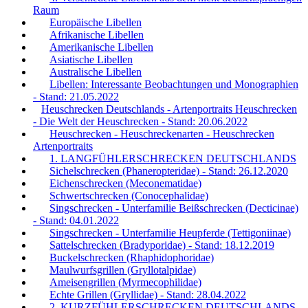
Raum
Europäische Libellen
Afrikanische Libellen
Amerikanische Libellen
Asiatische Libellen
Australische Libellen
Libellen: Interessante Beobachtungen und Monographien
- Stand: 21.05.2022
Heuschrecken Deutschlands - Artenportraits Heuschrecken
- Die Welt der Heuschrecken - Stand: 20.06.2022
Heuschrecken - Heuschreckenarten - Heuschrecken
Artenportraits
1. LANGFÜHLERSCHRECKEN DEUTSCHLANDS
Sichelschrecken (Phaneropteridae) - Stand: 26.12.2020
Eichenschrecken (Meconematidae)
Schwertschrecken (Conocephalidae)
Singschrecken - Unterfamilie Beißschrecken (Decticinae)
- Stand: 04.01.2022
Singschrecken - Unterfamilie Heupferde (Tettigoniinae)
Sattelschrecken (Bradyporidae) - Stand: 18.12.2019
Buckelschrecken (Rhaphidophoridae)
Maulwurfsgrillen (Gryllotalpidae)
Ameisengrillen (Myrmecophilidae)
Echte Grillen (Gryllidae) - Stand: 28.04.2022
2. KURZFÜHLERSCHRECKEN DEUTSCHLANDS