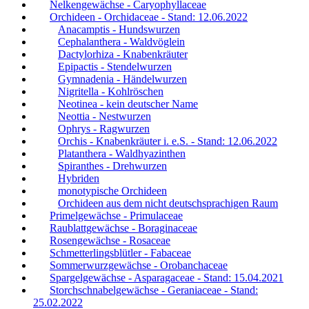
Nelkengewächse - Caryophyllaceae
Orchideen - Orchidaceae - Stand: 12.06.2022
Anacamptis - Hundswurzen
Cephalanthera - Waldvöglein
Dactylorhiza - Knabenkräuter
Epipactis - Stendelwurzen
Gymnadenia - Händelwurzen
Nigritella - Kohlröschen
Neotinea - kein deutscher Name
Neottia - Nestwurzen
Ophrys - Ragwurzen
Orchis - Knabenkräuter i. e.S. - Stand: 12.06.2022
Platanthera - Waldhyazinthen
Spiranthes - Drehwurzen
Hybriden
monotypische Orchideen
Orchideen aus dem nicht deutschsprachigen Raum
Primelgewächse - Primulaceae
Raublattgewächse - Boraginaceae
Rosengewächse - Rosaceae
Schmetterlingsblütler - Fabaceae
Sommerwurzgewächse - Orobanchaceae
Spargelgewächse - Asparagaceae - Stand: 15.04.2021
Storchschnabelgewächse - Geraniaceae - Stand:
25.02.2022