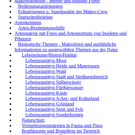
Makrofotografie - interne und sonstige Foren
Bedienungsanleitungen
Erläuterungen u. Standpunkte der Makro-Crew
Startseitenbeiträge
Artenkenntnis
Arten-Bestimmungshilfe
Artengalerie mit Fotos und Artenportraits von Insekten und
Pflanzen
Biologische Themen - Makrofotos und ausführliche
Informationen zu ausgewählten Themen aus der Natur
Lebensräume/Biotop/Habitat
Lebensraumtyp Moor
Lebensraumtyp Heide und Magerrasen
Lebensraumtyp Wald
Lebensraumtyp Stadt und Siedlungsbereich
Lebensraumtyp Stillgewässer
Lebensraumtyp Fließgewässer
Lebensraumtyp Küste
Lebensraumtyp Acker- und Kulturland
Lebensraumtyp Grünland
Lebensraumtyp Stein und Fels
Lebensraumtyp Sonderformen
Naturschutz
Vermehrungsstrategien in Fauna und Flora
Brutfürsorge und Brutpflege im Tierreich