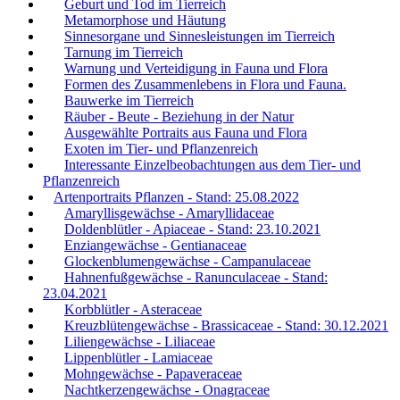
Geburt und Tod im Tierreich
Metamorphose und Häutung
Sinnesorgane und Sinnesleistungen im Tierreich
Tarnung im Tierreich
Warnung und Verteidigung in Fauna und Flora
Formen des Zusammenlebens in Flora und Fauna.
Bauwerke im Tierreich
Räuber - Beute - Beziehung in der Natur
Ausgewählte Portraits aus Fauna und Flora
Exoten im Tier- und Pflanzenreich
Interessante Einzelbeobachtungen aus dem Tier- und
Pflanzenreich
Artenportraits Pflanzen - Stand: 25.08.2022
Amaryllisgewächse - Amaryllidaceae
Doldenblütler - Apiaceae - Stand: 23.10.2021
Enziangewächse - Gentianaceae
Glockenblumengewächse - Campanulaceae
Hahnenfußgewächse - Ranunculaceae - Stand:
23.04.2021
Korbblütler - Asteraceae
Kreuzblütengewächse - Brassicaceae - Stand: 30.12.2021
Liliengewächse - Liliaceae
Lippenblütler - Lamiaceae
Mohngewächse - Papaveraceae
Nachtkerzengewächse - Onagraceae