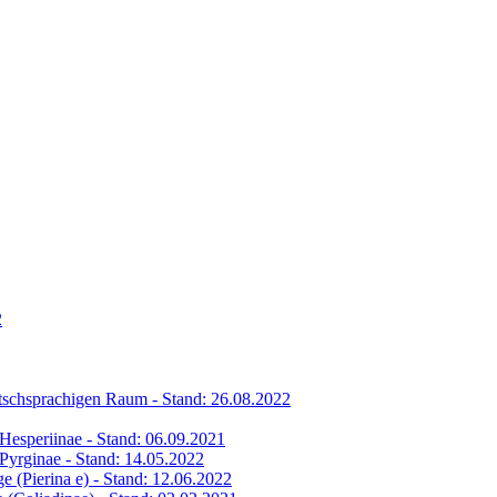
2
eutschsprachigen Raum - Stand: 26.08.2022
s Hesperiinae - Stand: 06.09.2021
s Pyrginae - Stand: 14.05.2022
ge (Pierina e) - Stand: 12.06.2022