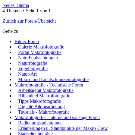
Neues Thema
4 Themen • Seite
1
von
1
Zurück zur Foren-Übersicht
Gehe zu
Bilder-Foren
Galerie Makrofotografie
Portal Makrofotografie
Naturbeobachtungen
Naturfotografie
Vogelfotografie
Natur-Art
Mikro- und Lichtschrankenfotografie
Makrofotografie - Technische Foren
Arbeitsgerät Makrofotografie
Hilfsmittel Makrofotografie
Tipps Makrofotografie
Digitale Bildbearbeitung
Tutorials - Makrofotografie
Makrofotografie - interne und sonstige Foren
Bedienungsanleitungen
Erläuterungen u. Standpunkte der Makro-Crew
Startseitenbeiträge