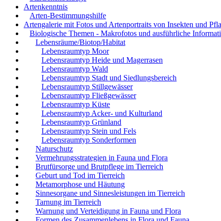
Artenkenntnis
Arten-Bestimmungshilfe
Artengalerie mit Fotos und Artenportraits von Insekten und Pfl
Biologische Themen - Makrofotos und ausführliche Informat
Lebensräume/Biotop/Habitat
Lebensraumtyp Moor
Lebensraumtyp Heide und Magerrasen
Lebensraumtyp Wald
Lebensraumtyp Stadt und Siedlungsbereich
Lebensraumtyp Stillgewässer
Lebensraumtyp Fließgewässer
Lebensraumtyp Küste
Lebensraumtyp Acker- und Kulturland
Lebensraumtyp Grünland
Lebensraumtyp Stein und Fels
Lebensraumtyp Sonderformen
Naturschutz
Vermehrungsstrategien in Fauna und Flora
Brutfürsorge und Brutpflege im Tierreich
Geburt und Tod im Tierreich
Metamorphose und Häutung
Sinnesorgane und Sinnesleistungen im Tierreich
Tarnung im Tierreich
Warnung und Verteidigung in Fauna und Flora
Formen des Zusammenlebens in Flora und Fauna.