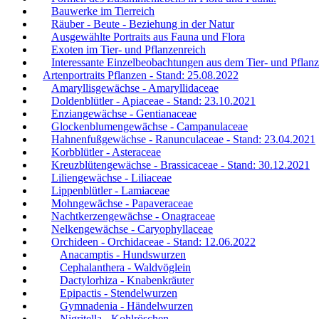
Bauwerke im Tierreich
Räuber - Beute - Beziehung in der Natur
Ausgewählte Portraits aus Fauna und Flora
Exoten im Tier- und Pflanzenreich
Interessante Einzelbeobachtungen aus dem Tier- und Pflanz
Artenportraits Pflanzen - Stand: 25.08.2022
Amaryllisgewächse - Amaryllidaceae
Doldenblütler - Apiaceae - Stand: 23.10.2021
Enziangewächse - Gentianaceae
Glockenblumengewächse - Campanulaceae
Hahnenfußgewächse - Ranunculaceae - Stand: 23.04.2021
Korbblütler - Asteraceae
Kreuzblütengewächse - Brassicaceae - Stand: 30.12.2021
Liliengewächse - Liliaceae
Lippenblütler - Lamiaceae
Mohngewächse - Papaveraceae
Nachtkerzengewächse - Onagraceae
Nelkengewächse - Caryophyllaceae
Orchideen - Orchidaceae - Stand: 12.06.2022
Anacamptis - Hundswurzen
Cephalanthera - Waldvöglein
Dactylorhiza - Knabenkräuter
Epipactis - Stendelwurzen
Gymnadenia - Händelwurzen
Nigritella - Kohlröschen