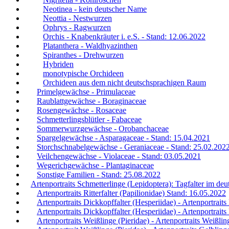
Neotinea - kein deutscher Name
Neottia - Nestwurzen
Ophrys - Ragwurzen
Orchis - Knabenkräuter i. e.S. - Stand: 12.06.2022
Platanthera - Waldhyazinthen
Spiranthes - Drehwurzen
Hybriden
monotypische Orchideen
Orchideen aus dem nicht deutschsprachigen Raum
Primelgewächse - Primulaceae
Raublattgewächse - Boraginaceae
Rosengewächse - Rosaceae
Schmetterlingsblütler - Fabaceae
Sommerwurzgewächse - Orobanchaceae
Spargelgewächse - Asparagaceae - Stand: 15.04.2021
Storchschnabelgewächse - Geraniaceae - Stand: 25.02.202
Veilchengewächse - Violaceae - Stand: 03.05.2021
Wegerichgewächse - Plantaginaceae
Sonstige Familien - Stand: 25.08.2022
Artenportraits Schmetterlinge (Lepidoptera): Tagfalter im d
Artenportraits Ritterfalter (Papilionidae) Stand: 16.05.2022
Artenportraits Dickkopffalter (Hesperiidae) - Artenportrait
Artenportraits Dickkopffalter (Hesperiidae) - Artenportrait
Artenportraits Weißlinge (Pieridae) - Artenportraits Weißlin