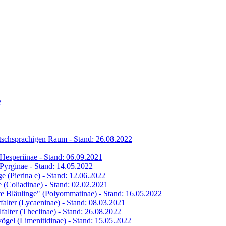
2
eutschsprachigen Raum - Stand: 26.08.2022
s Hesperiinae - Stand: 06.09.2021
s Pyrginae - Stand: 14.05.2022
ge (Pierina e) - Stand: 12.06.2022
ge (Coliadinae) - Stand: 02.02.2021
hte Bläulinge" (Polyommatinae) - Stand: 16.05.2022
rfalter (Lycaeninae) - Stand: 08.03.2021
lfalter (Theclinae) - Stand: 26.08.2022
vögel (Limenitidinae) - Stand: 15.05.2022