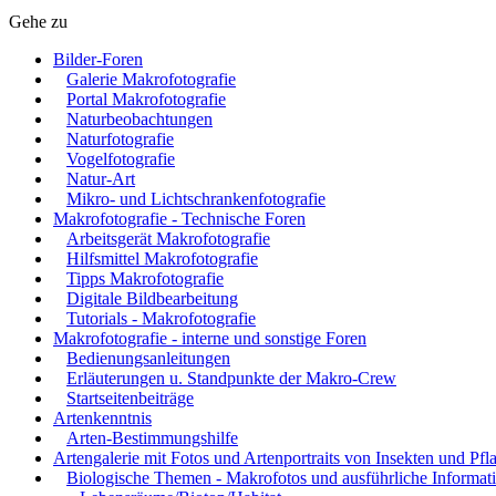
Gehe zu
Bilder-Foren
Galerie Makrofotografie
Portal Makrofotografie
Naturbeobachtungen
Naturfotografie
Vogelfotografie
Natur-Art
Mikro- und Lichtschrankenfotografie
Makrofotografie - Technische Foren
Arbeitsgerät Makrofotografie
Hilfsmittel Makrofotografie
Tipps Makrofotografie
Digitale Bildbearbeitung
Tutorials - Makrofotografie
Makrofotografie - interne und sonstige Foren
Bedienungsanleitungen
Erläuterungen u. Standpunkte der Makro-Crew
Startseitenbeiträge
Artenkenntnis
Arten-Bestimmungshilfe
Artengalerie mit Fotos und Artenportraits von Insekten und Pfl
Biologische Themen - Makrofotos und ausführliche Informat