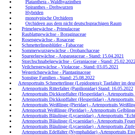
Platanthera - Waldhyazinthen
Spiranthes - Drehwurzen
Hybriden
monotypische Orchideen
Orchideen aus dem nicht deutschsprachigen Raum
Primelgewächse - Primulaceae
Raublattgewächse - Boraginaceae
Rosengewächse - Rosaceae
Schmetterlingsblütler - Fabaceae
Sommerwurzgewächse - Orobanchaceae
Spargelgewächse - Asparagaceae - Stand: 15.04.2021
Storchschnabelgewächse - Geraniaceae - Stand: 25.02.202
Veilchengewächse - Violaceae - Stand: 03.05.2021
Wegerichgewächse - Plantaginaceae
Sonstige Familien - Stand: 25.08.2022
Artenportraits Schmetterlinge (Lepidoptera): Tagfalter im d
Artenportraits Ritterfalter (Papilionidae) Stand: 16.05.2022
Artenportraits Dickkopffalter (Hesperiidae) - Artenportrait
Artenportraits Dickkopffalter (Hesperiidae) - Artenportrait
Artenportraits Weißlinge (Pieridae) - Artenportraits Weißlin
Artenportrait Weißlinge (Pieridae) - Artenportraits Gelblin
Artenportraits Bläulinge (Lycaenidae) - Artenportraits "Ec
Artenportraits Bläulinge (Lycaenidae) - Artenportraits Feue
Artenportraits Bläulinge (Lycaenidae) - Artenportraits Zipfe
Artenportraits Edelfalter (Nymphalidae) -Artenportraits Eis