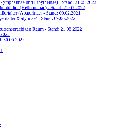
 (Nymphalinae und Libytheinae) - Stand: 21.05.2022
lmuttfalter (Heliconiinae) - Stand: 21.05.2022
illerfalter (Apaturinae) - Stand: 09.02.2021
genfalter (Satyrinae) - Stand: 09.06.2022
 deutschsprachigen Raum - Stand: 21.08.2022
6.2022
nd: 30.05.2022
21
2