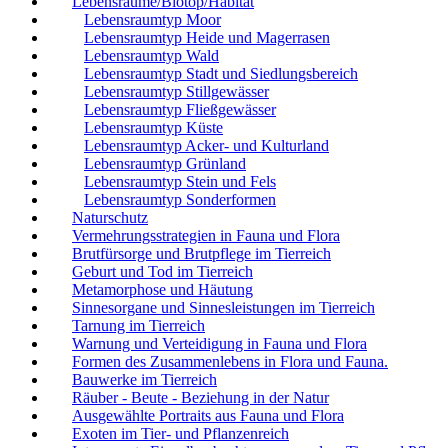
Lebensräume/Biotop/Habitat
Lebensraumtyp Moor
Lebensraumtyp Heide und Magerrasen
Lebensraumtyp Wald
Lebensraumtyp Stadt und Siedlungsbereich
Lebensraumtyp Stillgewässer
Lebensraumtyp Fließgewässer
Lebensraumtyp Küste
Lebensraumtyp Acker- und Kulturland
Lebensraumtyp Grünland
Lebensraumtyp Stein und Fels
Lebensraumtyp Sonderformen
Naturschutz
Vermehrungsstrategien in Fauna und Flora
Brutfürsorge und Brutpflege im Tierreich
Geburt und Tod im Tierreich
Metamorphose und Häutung
Sinnesorgane und Sinnesleistungen im Tierreich
Tarnung im Tierreich
Warnung und Verteidigung in Fauna und Flora
Formen des Zusammenlebens in Flora und Fauna.
Bauwerke im Tierreich
Räuber - Beute - Beziehung in der Natur
Ausgewählte Portraits aus Fauna und Flora
Exoten im Tier- und Pflanzenreich