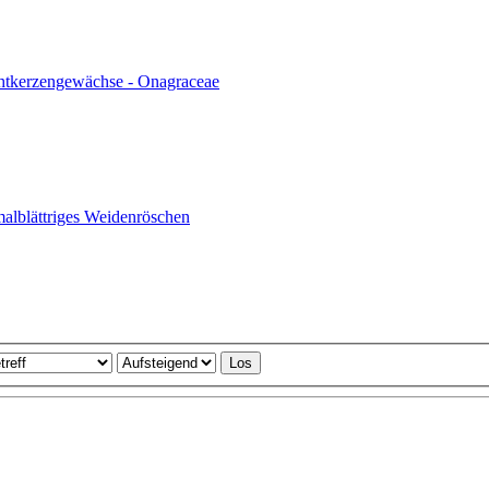
htkerzengewächse - Onagraceae
malblättriges Weidenröschen