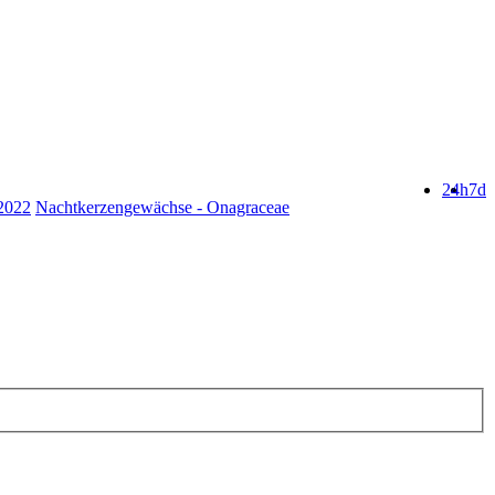
24h
7d
.2022
Nachtkerzengewächse - Onagraceae