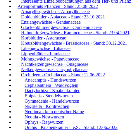
Interessante Einzelbeobachtungen aus dem Tier- und Pflanz
Artenportraits Pflanzen - Stand: 25.08.2022
Amaryllisgewächse - Amaryllidaceae
Doldenblütler - Apiaceae - Stand: 23.10.2021
Enziangewächse - Gentianaceae
Glockenblumengewächse - Campanulaceae
Hahnenfußgewächse - Ranunculaceae - Stand: 23.04.2021
Korbblütler - Asteraceae
Kreuzblütengewächse - Brassicaceae - Stand: 30.12.2021
Liliengewächse - Liliaceae
Lippenblütler - Lamiaceae
Mohngewächse - Papaveraceae
Nachtkerzengewächse - Onagraceae
Nelkengewächse - Caryophyllaceae
Orchideen - Orchidaceae - Stand: 12.06.2022
Anacamptis - Hundswurzen
Cephalanthera - Waldvöglein
Dactylorhiza - Knabenkräuter
Epipactis - Stendelwurzen
Gymnadenia - Händelwurzen
Nigritella - Kohlröschen
Neotinea - kein deutscher Name
Neottia - Nestwurzen
Ophrys - Ragwurzen
Orchis - Knabenkräuter i. e.S. - Stand: 12.06.2022