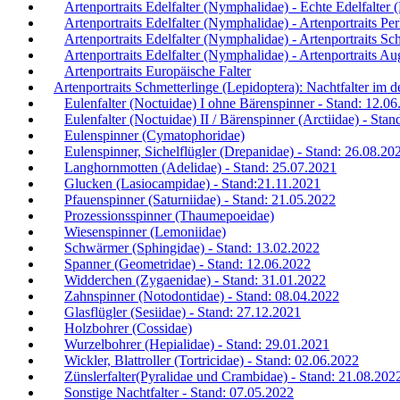
Artenportraits Edelfalter (Nymphalidae) - Echte Edelfalter
Artenportraits Edelfalter (Nymphalidae) - Artenportraits Per
Artenportraits Edelfalter (Nymphalidae) - Artenportraits Sch
Artenportraits Edelfalter (Nymphalidae) - Artenportraits Au
Artenportraits Europäische Falter
Artenportraits Schmetterlinge (Lepidoptera): Nachtfalter im
Eulenfalter (Noctuidae) I ohne Bärenspinner - Stand: 12.0
Eulenfalter (Noctuidae) II / Bärenspinner (Arctiidae) - Sta
Eulenspinner (Cymatophoridae)
Eulenspinner, Sichelflügler (Drepanidae) - Stand: 26.08.20
Langhornmotten (Adelidae) - Stand: 25.07.2021
Glucken (Lasiocampidae) - Stand:21.11.2021
Pfauenspinner (Saturniidae) - Stand: 21.05.2022
Prozessionsspinner (Thaumepoeidae)
Wiesenspinner (Lemoniidae)
Schwärmer (Sphingidae) - Stand: 13.02.2022
Spanner (Geometridae) - Stand: 12.06.2022
Widderchen (Zygaenidae) - Stand: 31.01.2022
Zahnspinner (Notodontidae) - Stand: 08.04.2022
Glasflügler (Sesiidae) - Stand: 27.12.2021
Holzbohrer (Cossidae)
Wurzelbohrer (Hepialidae) - Stand: 29.01.2021
Wickler, Blattroller (Tortricidae) - Stand: 02.06.2022
Zünslerfalter(Pyralidae und Crambidae) - Stand: 21.08.202
Sonstige Nachtfalter - Stand: 07.05.2022