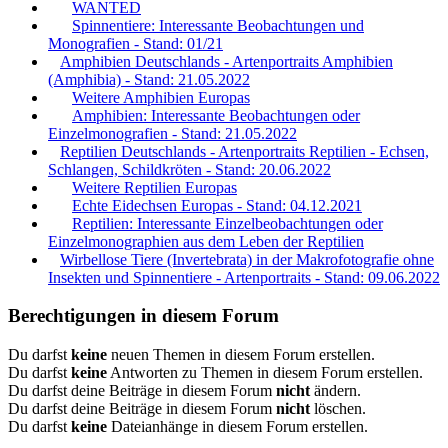
WANTED
Spinnentiere: Interessante Beobachtungen und
Monografien - Stand: 01/21
Amphibien Deutschlands - Artenportraits Amphibien
(Amphibia) - Stand: 21.05.2022
Weitere Amphibien Europas
Amphibien: Interessante Beobachtungen oder
Einzelmonografien - Stand: 21.05.2022
Reptilien Deutschlands - Artenportraits Reptilien - Echsen,
Schlangen, Schildkröten - Stand: 20.06.2022
Weitere Reptilien Europas
Echte Eidechsen Europas - Stand: 04.12.2021
Reptilien: Interessante Einzelbeobachtungen oder
Einzelmonographien aus dem Leben der Reptilien
Wirbellose Tiere (Invertebrata) in der Makrofotografie ohne
Insekten und Spinnentiere - Artenportraits - Stand: 09.06.2022
Berechtigungen in diesem Forum
Du darfst
keine
neuen Themen in diesem Forum erstellen.
Du darfst
keine
Antworten zu Themen in diesem Forum erstellen.
Du darfst deine Beiträge in diesem Forum
nicht
ändern.
Du darfst deine Beiträge in diesem Forum
nicht
löschen.
Du darfst
keine
Dateianhänge in diesem Forum erstellen.