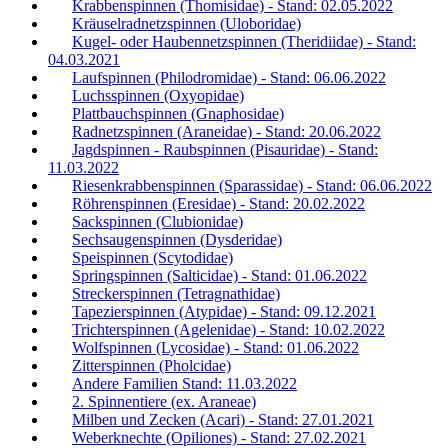
Krabbenspinnen (Thomisidae) - Stand: 02.05.2022
Kräuselradnetzspinnen (Uloboridae)
Kugel- oder Haubennetzspinnen (Theridiidae) - Stand:
04.03.2021
Laufspinnen (Philodromidae) - Stand: 06.06.2022
Luchsspinnen (Oxyopidae)
Plattbauchspinnen (Gnaphosidae)
Radnetzspinnen (Araneidae) - Stand: 20.06.2022
Jagdspinnen - Raubspinnen (Pisauridae) - Stand:
11.03.2022
Riesenkrabbenspinnen (Sparassidae) - Stand: 06.06.2022
Röhrenspinnen (Eresidae) - Stand: 20.02.2022
Sackspinnen (Clubionidae)
Sechsaugenspinnen (Dysderidae)
Speispinnen (Scytodidae)
Springspinnen (Salticidae) - Stand: 01.06.2022
Streckerspinnen (Tetragnathidae)
Tapezierspinnen (Atypidae) - Stand: 09.12.2021
Trichterspinnen (Agelenidae) - Stand: 10.02.2022
Wolfspinnen (Lycosidae) - Stand: 01.06.2022
Zitterspinnen (Pholcidae)
Andere Familien Stand: 11.03.2022
2. Spinnentiere (ex. Araneae)
Milben und Zecken (Acari) - Stand: 27.01.2021
Weberknechte (Opiliones) - Stand: 27.02.2021