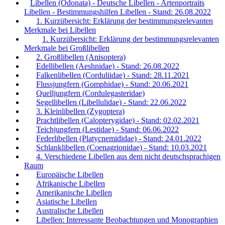
Libellen (Odonata) - Deutsche Libellen - Artenportraits
Libellen - Bestimmungshilfen Libellen - Stand: 26.08.2022
1. Kurzübersicht: Erklärung der bestimmungsrelevanten
Merkmale bei Libellen
1. Kurzübersicht: Erklärung der bestimmungsrelevanten
Merkmale bei Großlibellen
2. Großlibellen (Anisoptera)
Edellibellen (Aeshnidae) - Stand: 26.08.2022
Falkenlibellen (Corduliidae) - Stand: 28.11.2021
Flussjungfern (Gomphidae) - Stand: 20.06.2021
Quelljungfern (Cordulegasteridae)
Segellibellen (Libellulidae) - Stand: 22.06.2022
3. Kleinlibellen (Zygoptera)
Prachtlibellen (Calopterygidae) - Stand: 02.02.2021
Teichjungfern (Lestidae) - Stand: 06.06.2022
Federlibellen (Platycnemididae) - Stand: 24.01.2022
Schlanklibellen (Coenagrionidae) - Stand: 10.03.2021
4. Verschiedene Libellen aus dem nicht deutschsprachigen
Raum
Europäische Libellen
Afrikanische Libellen
Amerikanische Libellen
Asiatische Libellen
Australische Libellen
Libellen: Interessante Beobachtungen und Monographien