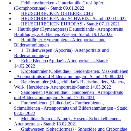
Feldheuschrecken - Unterfamilie Grashüpfer
(Gomphocerinae) - Stand: 09.01.2022
HEUSCHRECKEN ÖSTERREICHS
HEUSCHRECKEN der SCHWEIZ - Stand: 02.03.2022
HEUSCHRECKEN EUROPAS - Stand: 07.11.2021
Hautflügler (Hymenoptera) Deutschlands - Artenportraits
Hautflügler, z.B. Bienen, Wespen- Stand: 19.12.2022
Hautflügler Hymenoptera - Artenportraits und
Bildersammlungen
1. Taillenwespen (Apocrita) -Artenportraits und
Bildersammlungen
Echte Bienen (Apidae) - Artenportraits - Stand:
14.02.2022
Kropfsammler (Colletidae) - Seidenbienen, Maskenbienen
- Artenportraits und Bildersammlungen - Stand: 19.08.2021
Bauchsammler (Megachilidae)- Blattschneider-, Mauer-,
Woll-, Harzbienen- Artenportraits-Stand: 14.03.2022
Sandbienen (Andrenidae) - Sandbienen - Artenportraits
und Bildersammlungen - Stand: 17.05.2021
Furchenbienen (Halictidae) - Furchenbienen,
Schmalbienen - Artenportraits und Bildersammlungen - Stand:
02.03.2022
Melittidae (kein dt. Name) - Hosen-, Schenkelbienen -
Artenportraits - Stand: 18.02.2021
Grabwespen (Spheciformes) - Sphecidae und Crabonidae