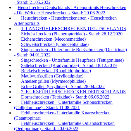
- Stand: 21.05.2022
Heuschrecken Deutschlands - Artenportraits Heuschrecken
- Die Welt der Heuschrecken - Stand: 20.06.2022
Heuschrecken - Heuschreckenarten - Heuschrecken
Artenportraits
1. LANGFÜHLERSCHRECKEN DEUTSCHLANDS
Sichelschrecken (Phaneropteridae) - Stand: 26.12.2020
Eichenschrecken (Meconematidae)
Schwertschrecken (Conocephalidae)
Singschrecken - Unterfamilie Beißschrecken (Decticinae)
- Stand: 04.01.2022
Singschrecken - Unterfamilie Heupferde (Tettigoniinae)
Sattelschrecken (Bradyporidae) - Stand: 18.12.2019
Buckelschrecken (Rhaphidophoridae)
Maulwurfsgrillen (Gryllotalpidae)
Ameisengrillen (Myrmecophilidae)
Echte Grillen (Gryllidae) - Stand: 28.04.2022
2. KURZFÜHLERSCHRECKEN DEUTSCHLANDS
Dornschrecken (Tetrigidae) - Stand: 06.06.2022
Feldheuschrecken - Unterfamilie Schönschrecken
(Calliptaminae) - Stand: 11.08.2021
Feldheuschrecken- Unterfamilie Knarrschrecken
(Catantopinae)
Feldheuschrecken - Unterfamilie Ödlandschrecken
(Oedipodinae) - Stand: 20.06.2022