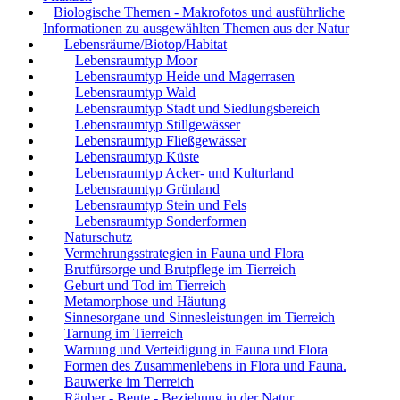
Biologische Themen - Makrofotos und ausführliche
Informationen zu ausgewählten Themen aus der Natur
Lebensräume/Biotop/Habitat
Lebensraumtyp Moor
Lebensraumtyp Heide und Magerrasen
Lebensraumtyp Wald
Lebensraumtyp Stadt und Siedlungsbereich
Lebensraumtyp Stillgewässer
Lebensraumtyp Fließgewässer
Lebensraumtyp Küste
Lebensraumtyp Acker- und Kulturland
Lebensraumtyp Grünland
Lebensraumtyp Stein und Fels
Lebensraumtyp Sonderformen
Naturschutz
Vermehrungsstrategien in Fauna und Flora
Brutfürsorge und Brutpflege im Tierreich
Geburt und Tod im Tierreich
Metamorphose und Häutung
Sinnesorgane und Sinnesleistungen im Tierreich
Tarnung im Tierreich
Warnung und Verteidigung in Fauna und Flora
Formen des Zusammenlebens in Flora und Fauna.
Bauwerke im Tierreich
Räuber - Beute - Beziehung in der Natur