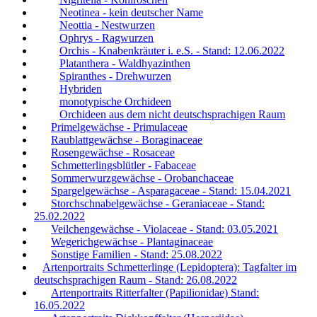
Neotinea - kein deutscher Name
Neottia - Nestwurzen
Ophrys - Ragwurzen
Orchis - Knabenkräuter i. e.S. - Stand: 12.06.2022
Platanthera - Waldhyazinthen
Spiranthes - Drehwurzen
Hybriden
monotypische Orchideen
Orchideen aus dem nicht deutschsprachigen Raum
Primelgewächse - Primulaceae
Raublattgewächse - Boraginaceae
Rosengewächse - Rosaceae
Schmetterlingsblütler - Fabaceae
Sommerwurzgewächse - Orobanchaceae
Spargelgewächse - Asparagaceae - Stand: 15.04.2021
Storchschnabelgewächse - Geraniaceae - Stand:
25.02.2022
Veilchengewächse - Violaceae - Stand: 03.05.2021
Wegerichgewächse - Plantaginaceae
Sonstige Familien - Stand: 25.08.2022
Artenportraits Schmetterlinge (Lepidoptera): Tagfalter im
deutschsprachigen Raum - Stand: 26.08.2022
Artenportraits Ritterfalter (Papilionidae) Stand:
16.05.2022