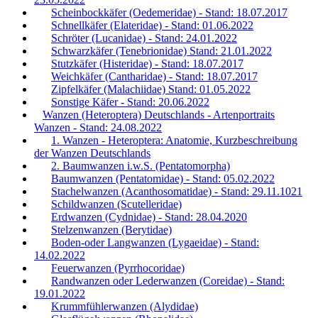
Scheinbockkäfer (Oedemeridae) - Stand: 18.07.2017
Schnellkäfer (Elateridae) - Stand: 01.06.2022
Schröter (Lucanidae) - Stand: 24.01.2022
Schwarzkäfer (Tenebrionidae) Stand: 21.01.2022
Stutzkäfer (Histeridae) - Stand: 18.07.2017
Weichkäfer (Cantharidae) - Stand: 18.07.2017
Zipfelkäfer (Malachiidae) Stand: 01.05.2022
Sonstige Käfer - Stand: 20.06.2022
Wanzen (Heteroptera) Deutschlands - Artenportraits
Wanzen - Stand: 24.08.2022
1. Wanzen - Heteroptera: Anatomie, Kurzbeschreibung
der Wanzen Deutschlands
2. Baumwanzen i.w.S. (Pentatomorpha)
Baumwanzen (Pentatomidae) - Stand: 05.02.2022
Stachelwanzen (Acanthosomatidae) - Stand: 29.11.1021
Schildwanzen (Scutelleridae)
Erdwanzen (Cydnidae) - Stand: 28.04.2020
Stelzenwanzen (Berytidae)
Boden-oder Langwanzen (Lygaeidae) - Stand:
14.02.2022
Feuerwanzen (Pyrrhocoridae)
Randwanzen oder Lederwanzen (Coreidae) - Stand:
19.01.2022
Krummfühlerwanzen (Alydidae)