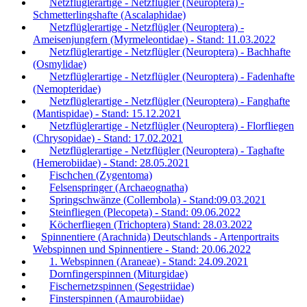
Netzflüglerartige - Netzflügler (Neuroptera) -
Schmetterlingshafte (Ascalaphidae)
Netzflüglerartige - Netzflügler (Neuroptera) -
Ameisenjungfern (Myrmeleontidae) - Stand: 11.03.2022
Netzflüglerartige - Netzflügler (Neuroptera) - Bachhafte
(Osmylidae)
Netzflüglerartige - Netzflügler (Neuroptera) - Fadenhafte
(Nemopteridae)
Netzflüglerartige - Netzflügler (Neuroptera) - Fanghafte
(Mantispidae) - Stand: 15.12.2021
Netzflüglerartige - Netzflügler (Neuroptera) - Florfliegen
(Chrysopidae) - Stand: 17.02.2021
Netzflüglerartige - Netzflügler (Neuroptera) - Taghafte
(Hemerobiidae) - Stand: 28.05.2021
Fischchen (Zygentoma)
Felsenspringer (Archaeognatha)
Springschwänze (Collembola) - Stand:09.03.2021
Steinfliegen (Plecopeta) - Stand: 09.06.2022
Köcherfliegen (Trichoptera) Stand: 28.03.2022
Spinnentiere (Arachnida) Deutschlands - Artenportraits
Webspinnen und Spinnentiere - Stand: 20.06.2022
1. Webspinnen (Araneae) - Stand: 24.09.2021
Dornfingerspinnen (Miturgidae)
Fischernetzspinnen (Segestriidae)
Finsterspinnen (Amaurobiidae)