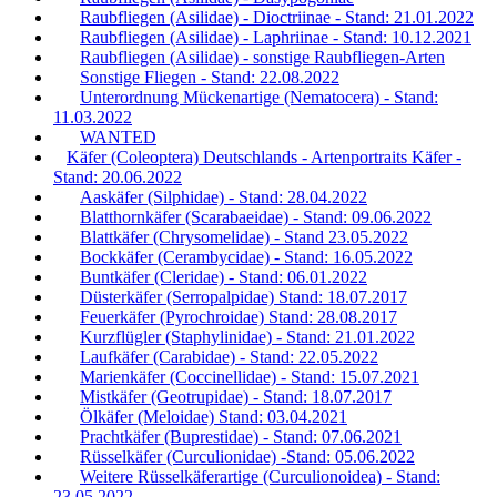
Raubfliegen (Asilidae) - Dioctriinae - Stand: 21.01.2022
Raubfliegen (Asilidae) - Laphriinae - Stand: 10.12.2021
Raubfliegen (Asilidae) - sonstige Raubfliegen-Arten
Sonstige Fliegen - Stand: 22.08.2022
Unterordnung Mückenartige (Nematocera) - Stand:
11.03.2022
WANTED
Käfer (Coleoptera) Deutschlands - Artenportraits Käfer -
Stand: 20.06.2022
Aaskäfer (Silphidae) - Stand: 28.04.2022
Blatthornkäfer (Scarabaeidae) - Stand: 09.06.2022
Blattkäfer (Chrysomelidae) - Stand 23.05.2022
Bockkäfer (Cerambycidae) - Stand: 16.05.2022
Buntkäfer (Cleridae) - Stand: 06.01.2022
Düsterkäfer (Serropalpidae) Stand: 18.07.2017
Feuerkäfer (Pyrochroidae) Stand: 28.08.2017
Kurzflügler (Staphylinidae) - Stand: 21.01.2022
Laufkäfer (Carabidae) - Stand: 22.05.2022
Marienkäfer (Coccinellidae) - Stand: 15.07.2021
Mistkäfer (Geotrupidae) - Stand: 18.07.2017
Ölkäfer (Meloidae) Stand: 03.04.2021
Prachtkäfer (Buprestidae) - Stand: 07.06.2021
Rüsselkäfer (Curculionidae) -Stand: 05.06.2022
Weitere Rüsselkäferartige (Curculionoidea) - Stand:
23.05.2022