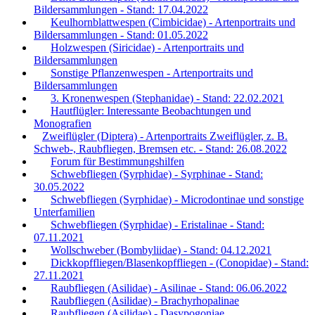
Bildersammlungen - Stand: 17.04.2022
Keulhornblattwespen (Cimbicidae) - Artenportraits und
Bildersammlungen - Stand: 01.05.2022
Holzwespen (Siricidae) - Artenportraits und
Bildersammlungen
Sonstige Pflanzenwespen - Artenportraits und
Bildersammlungen
3. Kronenwespen (Stephanidae) - Stand: 22.02.2021
Hautflügler: Interessante Beobachtungen und
Monografien
Zweiflügler (Diptera) - Artenportraits Zweiflügler, z. B.
Schweb-, Raubfliegen, Bremsen etc. - Stand: 26.08.2022
Forum für Bestimmungshilfen
Schwebfliegen (Syrphidae) - Syrphinae - Stand:
30.05.2022
Schwebfliegen (Syrphidae) - Microdontinae und sonstige
Unterfamilien
Schwebfliegen (Syrphidae) - Eristalinae - Stand:
07.11.2021
Wollschweber (Bombyliidae) - Stand: 04.12.2021
Dickkopffliegen/Blasenkopffliegen - (Conopidae) - Stand:
27.11.2021
Raubfliegen (Asilidae) - Asilinae - Stand: 06.06.2022
Raubfliegen (Asilidae) - Brachyrhopalinae
Raubfliegen (Asilidae) - Dasypogoniae