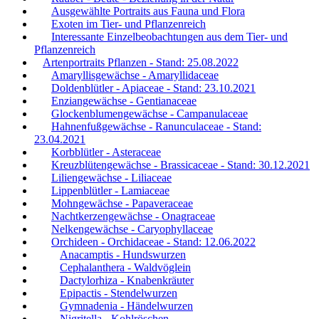
Ausgewählte Portraits aus Fauna und Flora
Exoten im Tier- und Pflanzenreich
Interessante Einzelbeobachtungen aus dem Tier- und
Pflanzenreich
Artenportraits Pflanzen - Stand: 25.08.2022
Amaryllisgewächse - Amaryllidaceae
Doldenblütler - Apiaceae - Stand: 23.10.2021
Enziangewächse - Gentianaceae
Glockenblumengewächse - Campanulaceae
Hahnenfußgewächse - Ranunculaceae - Stand:
23.04.2021
Korbblütler - Asteraceae
Kreuzblütengewächse - Brassicaceae - Stand: 30.12.2021
Liliengewächse - Liliaceae
Lippenblütler - Lamiaceae
Mohngewächse - Papaveraceae
Nachtkerzengewächse - Onagraceae
Nelkengewächse - Caryophyllaceae
Orchideen - Orchidaceae - Stand: 12.06.2022
Anacamptis - Hundswurzen
Cephalanthera - Waldvöglein
Dactylorhiza - Knabenkräuter
Epipactis - Stendelwurzen
Gymnadenia - Händelwurzen
Nigritella - Kohlröschen