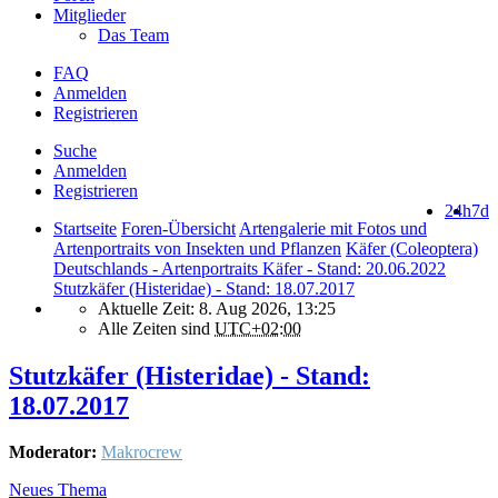
Mitglieder
Das Team
FAQ
Anmelden
Registrieren
Suche
Anmelden
Registrieren
24h
7d
Startseite
Foren-Übersicht
Artengalerie mit Fotos und
Artenportraits von Insekten und Pflanzen
Käfer (Coleoptera)
Deutschlands - Artenportraits Käfer - Stand: 20.06.2022
Stutzkäfer (Histeridae) - Stand: 18.07.2017
Aktuelle Zeit: 8. Aug 2026, 13:25
Alle Zeiten sind
UTC+02:00
Stutzkäfer (Histeridae) - Stand:
18.07.2017
Moderator:
Makrocrew
Neues Thema