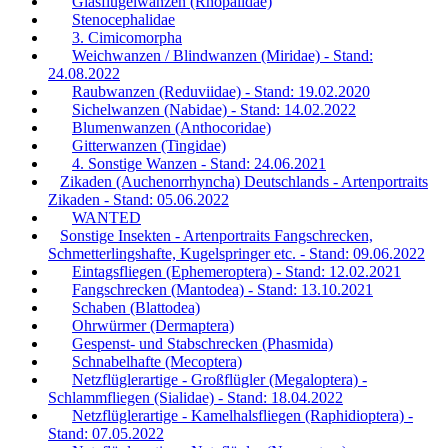
Glasflügelwanzen (Rhopalidae)
Stenocephalidae
3. Cimicomorpha
Weichwanzen / Blindwanzen (Miridae) - Stand:
24.08.2022
Raubwanzen (Reduviidae) - Stand: 19.02.2020
Sichelwanzen (Nabidae) - Stand: 14.02.2022
Blumenwanzen (Anthocoridae)
Gitterwanzen (Tingidae)
4. Sonstige Wanzen - Stand: 24.06.2021
Zikaden (Auchenorrhyncha) Deutschlands - Artenportraits
Zikaden - Stand: 05.06.2022
WANTED
Sonstige Insekten - Artenportraits Fangschrecken,
Schmetterlingshafte, Kugelspringer etc. - Stand: 09.06.2022
Eintagsfliegen (Ephemeroptera) - Stand: 12.02.2021
Fangschrecken (Mantodea) - Stand: 13.10.2021
Schaben (Blattodea)
Ohrwürmer (Dermaptera)
Gespenst- und Stabschrecken (Phasmida)
Schnabelhafte (Mecoptera)
Netzflüglerartige - Großflügler (Megaloptera) -
Schlammfliegen (Sialidae) - Stand: 18.04.2022
Netzflüglerartige - Kamelhalsfliegen (Raphidioptera) -
Stand: 07.05.2022