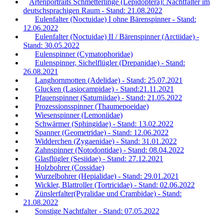
Artenportraits Schmetterlinge (Lepidoptera): Nachtfalter im
deutschsprachigen Raum - Stand: 21.08.2022
Eulenfalter (Noctuidae) I ohne Bärenspinner - Stand:
12.06.2022
Eulenfalter (Noctuidae) II / Bärenspinner (Arctiidae) -
Stand: 30.05.2022
Eulenspinner (Cymatophoridae)
Eulenspinner, Sichelflügler (Drepanidae) - Stand:
26.08.2021
Langhornmotten (Adelidae) - Stand: 25.07.2021
Glucken (Lasiocampidae) - Stand:21.11.2021
Pfauenspinner (Saturniidae) - Stand: 21.05.2022
Prozessionsspinner (Thaumepoeidae)
Wiesenspinner (Lemoniidae)
Schwärmer (Sphingidae) - Stand: 13.02.2022
Spanner (Geometridae) - Stand: 12.06.2022
Widderchen (Zygaenidae) - Stand: 31.01.2022
Zahnspinner (Notodontidae) - Stand: 08.04.2022
Glasflügler (Sesiidae) - Stand: 27.12.2021
Holzbohrer (Cossidae)
Wurzelbohrer (Hepialidae) - Stand: 29.01.2021
Wickler, Blattroller (Tortricidae) - Stand: 02.06.2022
Zünslerfalter(Pyralidae und Crambidae) - Stand:
21.08.2022
Sonstige Nachtfalter - Stand: 07.05.2022