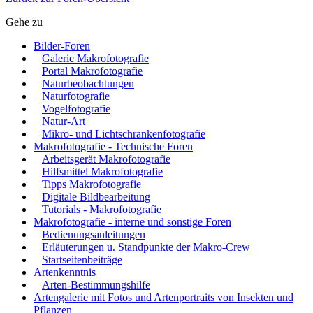
Gehe zu
Bilder-Foren
Galerie Makrofotografie
Portal Makrofotografie
Naturbeobachtungen
Naturfotografie
Vogelfotografie
Natur-Art
Mikro- und Lichtschrankenfotografie
Makrofotografie - Technische Foren
Arbeitsgerät Makrofotografie
Hilfsmittel Makrofotografie
Tipps Makrofotografie
Digitale Bildbearbeitung
Tutorials - Makrofotografie
Makrofotografie - interne und sonstige Foren
Bedienungsanleitungen
Erläuterungen u. Standpunkte der Makro-Crew
Startseitenbeiträge
Artenkenntnis
Arten-Bestimmungshilfe
Artengalerie mit Fotos und Artenportraits von Insekten und
Pflanzen