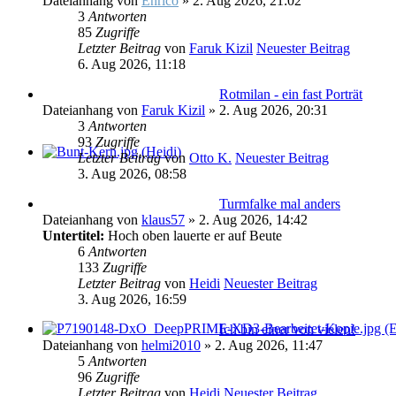
Dateianhang
von
Enrico
» 2. Aug 2026, 21:02
3
Antworten
85
Zugriffe
Letzter Beitrag
von
Faruk Kizil
Neuester Beitrag
6. Aug 2026, 11:18
Rotmilan - ein fast Porträt
Dateianhang
von
Faruk Kizil
» 2. Aug 2026, 20:31
3
Antworten
93
Zugriffe
Letzter Beitrag
von
Otto K.
Neuester Beitrag
3. Aug 2026, 08:58
Turmfalke mal anders
Dateianhang
von
klaus57
» 2. Aug 2026, 14:42
Untertitel:
Hoch oben lauerte er auf Beute
6
Antworten
133
Zugriffe
Letzter Beitrag
von
Heidi
Neuester Beitrag
3. Aug 2026, 16:59
Ich bin einer von vielen!
Dateianhang
von
helmi2010
» 2. Aug 2026, 11:47
5
Antworten
96
Zugriffe
Letzter Beitrag
von
Heidi
Neuester Beitrag