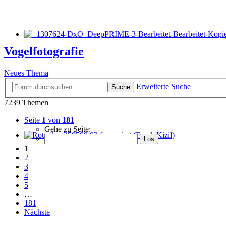
Vogelfotografie
Neues Thema
Erweiterte Suche
Suche
7239 Themen
Seite
1
von
181
Gehe zu Seite:
1
2
3
4
5
…
181
Nächste