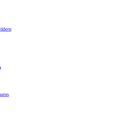
ildern
auens