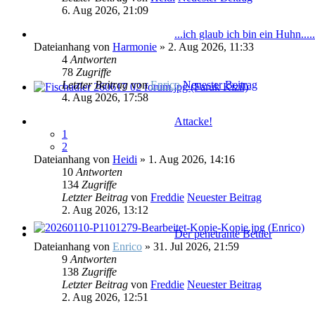
6. Aug 2026, 21:09
...ich glaub ich bin ein Huhn.....
Dateianhang
von
Harmonie
» 2. Aug 2026, 11:33
4
Antworten
78
Zugriffe
Letzter Beitrag
von
Enrico
Neuester Beitrag
4. Aug 2026, 17:58
Attacke!
1
2
Dateianhang
von
Heidi
» 1. Aug 2026, 14:16
10
Antworten
134
Zugriffe
Letzter Beitrag
von
Freddie
Neuester Beitrag
2. Aug 2026, 13:12
Der penetrante Bettler
Dateianhang
von
Enrico
» 31. Jul 2026, 21:59
9
Antworten
138
Zugriffe
Letzter Beitrag
von
Freddie
Neuester Beitrag
2. Aug 2026, 12:51