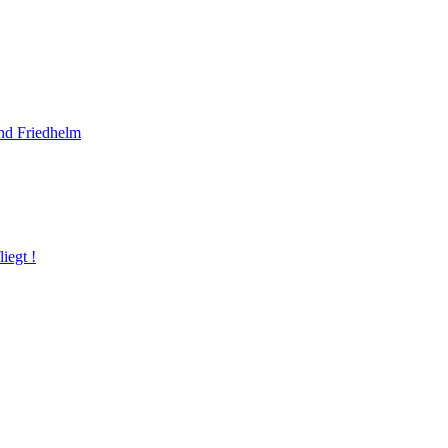
und Friedhelm
iegt !