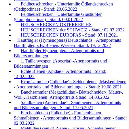
Feldheuschrecken - Unterfamilie Ödlandschrecken
(Oedipodinae) - Stand: 20.06.2022
Feldheuschrecken - Unterfamilie Grashüpfer
(Gomphocerinae) - Stand: 09.01.2022
HEUSCHRECKEN ÖSTERREICHS
HEUSCHRECKEN der SCHWEIZ - Stand: 02.03.2022
HEUSCHRECKEN EUROPAS - Stand: 07.11.2021
Hautflügler (Hymenoptera) Deutschlands - Artenportraits
Hautflügler, z.B. Bienen, Wespen- Stand: 19.12.2022
Hautflügler Hymenoptera - Artenportraits und
Bildersammlungen
1. Taillenwespen (Apocrita) -Artenportraits und
Bildersammlungen
Echte Bienen (Apidae) - Artenportraits - Stand:
14.02.2022
Kropfsammler (Colletidae) - Seidenbienen, Maskenbienen
- Artenportraits und Bildersammlungen - Stand: 19.08.2021
Bauchsammler (Megachilidae)- Blattschneider-, Mauer-,
Woll-, Harzbienen- Artenportraits-Stand: 14.03.2022
Sandbienen (Andrenidae) - Sandbienen - Artenportraits
und Bildersammlungen - Stand: 17.05.2021
Furchenbienen (Halictidae) - Furchenbienen,
Schmalbienen - Artenportraits und Bildersammlungen - Stand:
02.03.2022
Melittidae (kein dt. Name) - Hosen-, Schenkelbienen -