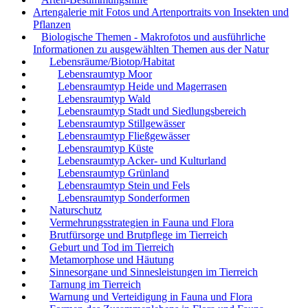
Artengalerie mit Fotos und Artenportraits von Insekten und
Pflanzen
Biologische Themen - Makrofotos und ausführliche
Informationen zu ausgewählten Themen aus der Natur
Lebensräume/Biotop/Habitat
Lebensraumtyp Moor
Lebensraumtyp Heide und Magerrasen
Lebensraumtyp Wald
Lebensraumtyp Stadt und Siedlungsbereich
Lebensraumtyp Stillgewässer
Lebensraumtyp Fließgewässer
Lebensraumtyp Küste
Lebensraumtyp Acker- und Kulturland
Lebensraumtyp Grünland
Lebensraumtyp Stein und Fels
Lebensraumtyp Sonderformen
Naturschutz
Vermehrungsstrategien in Fauna und Flora
Brutfürsorge und Brutpflege im Tierreich
Geburt und Tod im Tierreich
Metamorphose und Häutung
Sinnesorgane und Sinnesleistungen im Tierreich
Tarnung im Tierreich
Warnung und Verteidigung in Fauna und Flora