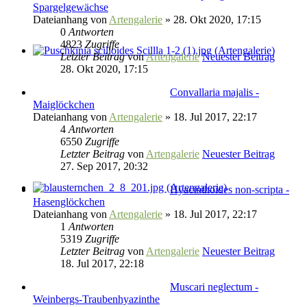
Spargelgewächse
Dateianhang
von
Artengalerie
» 28. Okt 2020, 17:15
0
Antworten
4823
Zugriffe
Letzter Beitrag
von
Artengalerie
Neuester Beitrag
28. Okt 2020, 17:15
Convallaria majalis -
Maiglöckchen
Dateianhang
von
Artengalerie
» 18. Jul 2017, 22:17
4
Antworten
6550
Zugriffe
Letzter Beitrag
von
Artengalerie
Neuester Beitrag
27. Sep 2017, 20:32
Hyacinthoides non-scripta -
Hasenglöckchen
Dateianhang
von
Artengalerie
» 18. Jul 2017, 22:17
1
Antworten
5319
Zugriffe
Letzter Beitrag
von
Artengalerie
Neuester Beitrag
18. Jul 2017, 22:18
Muscari neglectum -
Weinbergs-Traubenhyazinthe