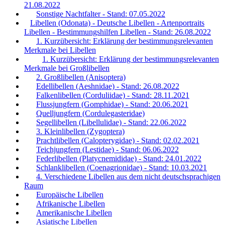
21.08.2022
Sonstige Nachtfalter - Stand: 07.05.2022
Libellen (Odonata) - Deutsche Libellen - Artenportraits
Libellen - Bestimmungshilfen Libellen - Stand: 26.08.2022
1. Kurzübersicht: Erklärung der bestimmungsrelevanten
Merkmale bei Libellen
1. Kurzübersicht: Erklärung der bestimmungsrelevanten
Merkmale bei Großlibellen
2. Großlibellen (Anisoptera)
Edellibellen (Aeshnidae) - Stand: 26.08.2022
Falkenlibellen (Corduliidae) - Stand: 28.11.2021
Flussjungfern (Gomphidae) - Stand: 20.06.2021
Quelljungfern (Cordulegasteridae)
Segellibellen (Libellulidae) - Stand: 22.06.2022
3. Kleinlibellen (Zygoptera)
Prachtlibellen (Calopterygidae) - Stand: 02.02.2021
Teichjungfern (Lestidae) - Stand: 06.06.2022
Federlibellen (Platycnemididae) - Stand: 24.01.2022
Schlanklibellen (Coenagrionidae) - Stand: 10.03.2021
4. Verschiedene Libellen aus dem nicht deutschsprachigen
Raum
Europäische Libellen
Afrikanische Libellen
Amerikanische Libellen
Asiatische Libellen