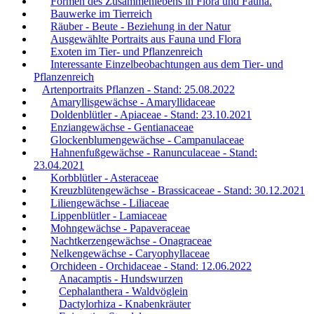
Formen des Zusammenlebens in Flora und Fauna.
Bauwerke im Tierreich
Räuber - Beute - Beziehung in der Natur
Ausgewählte Portraits aus Fauna und Flora
Exoten im Tier- und Pflanzenreich
Interessante Einzelbeobachtungen aus dem Tier- und
Pflanzenreich
Artenportraits Pflanzen - Stand: 25.08.2022
Amaryllisgewächse - Amaryllidaceae
Doldenblütler - Apiaceae - Stand: 23.10.2021
Enziangewächse - Gentianaceae
Glockenblumengewächse - Campanulaceae
Hahnenfußgewächse - Ranunculaceae - Stand:
23.04.2021
Korbblütler - Asteraceae
Kreuzblütengewächse - Brassicaceae - Stand: 30.12.2021
Liliengewächse - Liliaceae
Lippenblütler - Lamiaceae
Mohngewächse - Papaveraceae
Nachtkerzengewächse - Onagraceae
Nelkengewächse - Caryophyllaceae
Orchideen - Orchidaceae - Stand: 12.06.2022
Anacamptis - Hundswurzen
Cephalanthera - Waldvöglein
Dactylorhiza - Knabenkräuter