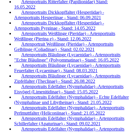
Artenportraits Ritterfalter (Papilionidae) Stand:
16.05.2022
Artenportraits Dickkopffalter (Hesperiidae) -
Artenportraits Hesperiinae - Stand: 06.09.2021
Artenportraits Dickkopffalter (Hesperiidae) -
Artenportraits Pyrginae - Stand: 14.05.2022
Artenportraits Weißlinge (Pieridae) - Artenportraits
Weißlinge (Pierina e) - Stand: 12.06.2022
Artenportrait Weißlinge (Pieridae) - Artenportraits
Gelblinge (Coliadinae) - Stand: 02.02.2021
Artenportraits Bläulinge (Lycaenidae) - Artenportraits
"Echte Bläulinge" (Polyommatinae) - Stand: 16.05.2022
Artenportraits Bläulinge (Lycaenidae) - Artenportraits
Feuerfalter (Lycaeninae) - Stand: 08.03.2021
Artenportraits Bläulinge (Lycaenidae) - Artenportraits
Zipfelfalter (Theclinae) - Stand: 26.08.2022
Artenportraits Edelfalter (Nymphalidae) -Artenportraits
Eisvögel (Limenitidinae) - Stand: 15.05.2022
Artenportraits Edelfalter (Nymphalidae) - Echte Edelfalter
(Nymphalinae und Libytheinae) - Stand: 21.05.2022
Artenportraits Edelfalter (Nymphalidae) - Artenportraits
Perlmuttfalter (Heliconiinae) - Stand: 21.05.2022
Artenportraits Edelfalter (Nymphalidae) - Artenportraits
Schillerfalter (Apaturinae) - Stand: 09.02.2021
Artenportraits Edelfalter (Nymphalidae) - Artenportraits