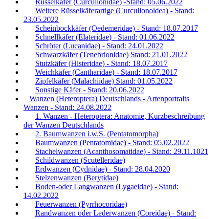
Rüsselkäfer (Curculionidae) -Stand: 05.06.2022
Weitere Rüsselkäferartige (Curculionoidea) - Stand:
23.05.2022
Scheinbockkäfer (Oedemeridae) - Stand: 18.07.2017
Schnellkäfer (Elateridae) - Stand: 01.06.2022
Schröter (Lucanidae) - Stand: 24.01.2022
Schwarzkäfer (Tenebrionidae) Stand: 21.01.2022
Stutzkäfer (Histeridae) - Stand: 18.07.2017
Weichkäfer (Cantharidae) - Stand: 18.07.2017
Zipfelkäfer (Malachiidae) Stand: 01.05.2022
Sonstige Käfer - Stand: 20.06.2022
Wanzen (Heteroptera) Deutschlands - Artenportraits
Wanzen - Stand: 24.08.2022
1. Wanzen - Heteroptera: Anatomie, Kurzbeschreibung
der Wanzen Deutschlands
2. Baumwanzen i.w.S. (Pentatomorpha)
Baumwanzen (Pentatomidae) - Stand: 05.02.2022
Stachelwanzen (Acanthosomatidae) - Stand: 29.11.1021
Schildwanzen (Scutelleridae)
Erdwanzen (Cydnidae) - Stand: 28.04.2020
Stelzenwanzen (Berytidae)
Boden-oder Langwanzen (Lygaeidae) - Stand:
14.02.2022
Feuerwanzen (Pyrrhocoridae)
Randwanzen oder Lederwanzen (Coreidae) - Stand: