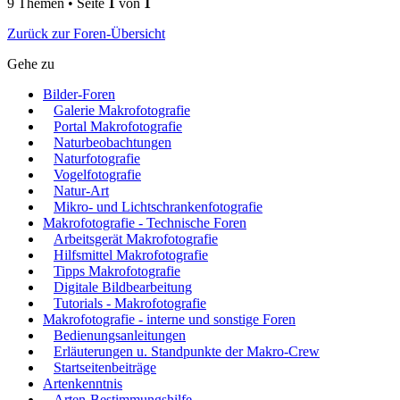
9 Themen • Seite
1
von
1
Zurück zur Foren-Übersicht
Gehe zu
Bilder-Foren
Galerie Makrofotografie
Portal Makrofotografie
Naturbeobachtungen
Naturfotografie
Vogelfotografie
Natur-Art
Mikro- und Lichtschrankenfotografie
Makrofotografie - Technische Foren
Arbeitsgerät Makrofotografie
Hilfsmittel Makrofotografie
Tipps Makrofotografie
Digitale Bildbearbeitung
Tutorials - Makrofotografie
Makrofotografie - interne und sonstige Foren
Bedienungsanleitungen
Erläuterungen u. Standpunkte der Makro-Crew
Startseitenbeiträge
Artenkenntnis
Arten-Bestimmungshilfe