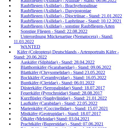
Raubfliegen (Asilidae) - Asilinae - Stand: 06.06.2022
Raubfliegen (Asilidae) - Brachyrhopalinae
Raubfliegen (Asilidae) - Dasypogoniae
Raubfliegen (Asilidae) - Dioctriinae - Stand: 21.01.2022
Raubfliegen (Asilidae) - Laphriinae - Stand: 10.12.2021
Raubfliegen (Asilidae) - sonstige Raubfliegen-Arten
Sonstige Fliegen - Stand: 22.08.2022
Unterordnung Mückenartige (Nematocera) - Stand:
11.03.2022
WANTED
Käfer (Coleoptera) Deutschlands - Artenportraits Käfer -
Stand: 20.06.2022
Aaskäfer (Silphidae) - Stand: 28.04.2022
Blatthornkäfer (Scarabaeidae) - Stand: 09.06.2022
Blattkäfer (Chrysomelidae) - Stand 23.05.2022
Bockkäfer (Cerambycidae) - Stand: 16.05.2022
Buntkäfer (Cleridae) - Stand: 06.01.2022
Düsterkäfer (Serropalpidae) Stand: 18.07.2017
Feuerkäfer (Pyrochroidae) Stand: 28.08.2017
Kurzflügler (Staphylinidae) - Stand: 21.01.2022
Laufkäfer (Carabidae) - Stand: 22.05.2022
Marienkäfer (Coccinellidae) - Stand: 15.07.2021
Mistkäfer (Geotrupidae) - Stand: 18.07.2017
Ölkäfer (Meloidae) Stand: 03.04.2021
Prachtkäfer (Buprestidae) - Stand: 07.06.2021