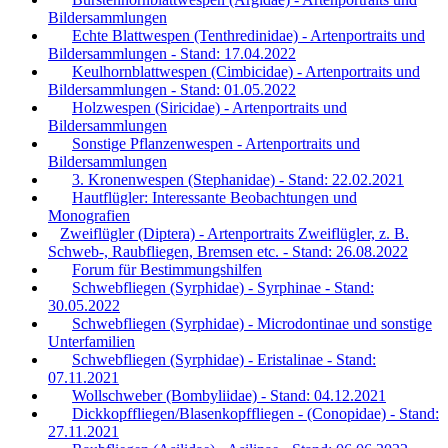
Bildersammlungen
Echte Blattwespen (Tenthredinidae) - Artenportraits und
Bildersammlungen - Stand: 17.04.2022
Keulhornblattwespen (Cimbicidae) - Artenportraits und
Bildersammlungen - Stand: 01.05.2022
Holzwespen (Siricidae) - Artenportraits und
Bildersammlungen
Sonstige Pflanzenwespen - Artenportraits und
Bildersammlungen
3. Kronenwespen (Stephanidae) - Stand: 22.02.2021
Hautflügler: Interessante Beobachtungen und
Monografien
Zweiflügler (Diptera) - Artenportraits Zweiflügler, z. B.
Schweb-, Raubfliegen, Bremsen etc. - Stand: 26.08.2022
Forum für Bestimmungshilfen
Schwebfliegen (Syrphidae) - Syrphinae - Stand:
30.05.2022
Schwebfliegen (Syrphidae) - Microdontinae und sonstige
Unterfamilien
Schwebfliegen (Syrphidae) - Eristalinae - Stand:
07.11.2021
Wollschweber (Bombyliidae) - Stand: 04.12.2021
Dickkopffliegen/Blasenkopffliegen - (Conopidae) - Stand:
27.11.2021