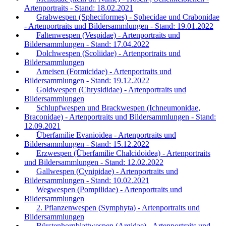
Artenportraits - Stand: 18.02.2021
Grabwespen (Spheciformes) - Sphecidae und Crabonidae
- Artenportraits und Bildersammlungen - Stand: 19.01.2022
Faltenwespen (Vespidae) - Artenportraits und
Bildersammlungen - Stand: 17.04.2022
Dolchwespen (Scoliidae) - Artenportraits und
Bildersammlungen
Ameisen (Formicidae) - Artenportraits und
Bildersammlungen - Stand: 19.12.2022
Goldwespen (Chrysididae) - Artenportraits und
Bildersammlungen
Schlupfwespen und Brackwespen (Ichneumonidae,
Braconidae) - Artenportraits und Bildersammlungen - Stand:
12.09.2021
Überfamilie Evanioidea - Artenportraits und
Bildersammlungen - Stand: 15.12.2022
Erzwespen (Überfamilie Chalcidoidea) - Artenportraits
und Bildersammlungen - Stand: 12.02.2022
Gallwespen (Cynipidae) - Artenportraits und
Bildersammlungen - Stand: 10.02.2021
Wegwespen (Pompilidae) - Artenportraits und
Bildersammlungen
2. Pflanzenwespen (Symphyta) - Artenportraits und
Bildersammlungen
Bürstenhornblattwespen (Argidae) - Artenportraits und