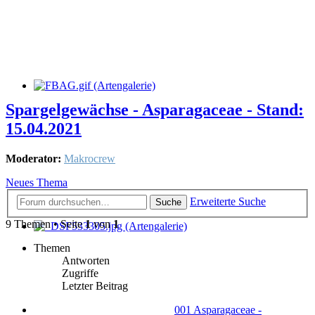
Spargelgewächse - Asparagaceae - Stand:
15.04.2021
Moderator:
Makrocrew
Neues Thema
Erweiterte Suche
Suche
9 Themen • Seite
1
von
1
Themen
Antworten
Zugriffe
Letzter Beitrag
001 Asparagaceae -