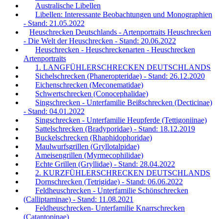
Australische Libellen
Libellen: Interessante Beobachtungen und Monographien
- Stand: 21.05.2022
Heuschrecken Deutschlands - Artenportraits Heuschrecken
- Die Welt der Heuschrecken - Stand: 20.06.2022
Heuschrecken - Heuschreckenarten - Heuschrecken
Artenportraits
1. LANGFÜHLERSCHRECKEN DEUTSCHLANDS
Sichelschrecken (Phaneropteridae) - Stand: 26.12.2020
Eichenschrecken (Meconematidae)
Schwertschrecken (Conocephalidae)
Singschrecken - Unterfamilie Beißschrecken (Decticinae)
- Stand: 04.01.2022
Singschrecken - Unterfamilie Heupferde (Tettigoniinae)
Sattelschrecken (Bradyporidae) - Stand: 18.12.2019
Buckelschrecken (Rhaphidophoridae)
Maulwurfsgrillen (Gryllotalpidae)
Ameisengrillen (Myrmecophilidae)
Echte Grillen (Gryllidae) - Stand: 28.04.2022
2. KURZFÜHLERSCHRECKEN DEUTSCHLANDS
Dornschrecken (Tetrigidae) - Stand: 06.06.2022
Feldheuschrecken - Unterfamilie Schönschrecken
(Calliptaminae) - Stand: 11.08.2021
Feldheuschrecken- Unterfamilie Knarrschrecken
(Catantopinae)