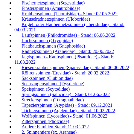
Fischernetzspinnen (Segestriidae)
Finsterspinnen (Amaurobiidae)
Krabbenspinnen (Thomisidae) - Stand: 02.05.2022
Kräuselradnetzspinnen (Uloboridae)
Kugel- oder Haubennetzspinnen (Theridiidae) - Stand:
04.03.2021
Laufspinnen (Philodromidae) - Stand: 06.06.2022
Luchsspinnen (Oxyopidae)
Plattbauchspinnen (Gnaphosidae)
Radnetzspinnen (Araneidae) - Stand: 20.06.2022
Jagdspinnen - Raubspinnen (Pisauridae) - Stand:
11.03.2022
Riesenkrabbenspinnen (Sparassidae) - Stand: 06.06.2022
Röhrenspinnen (Eresidae) - Stand: 20.02.2022
Sackspinnen (Clubionidae)
Sechsaugenspinnen (Dysderidae)
Speispinnen (Scytodidae)
Springspinnen (Salticidae) - Stand: 01.06.2022
Streckerspinnen (Tetragnathidae)
Tapezierspinnen (Atypidae) - Stand: 09.12.2021
Trichterspinnen (Agelenidae) - Stand: 10.02.2022
Wolfspinnen (Lycosidae) - Stand: 01.06.2022
Zitterspinnen (Pholcidae)
Andere Familien Stand: 11.03.2022
2. Spinnentiere (ex. Araneae)