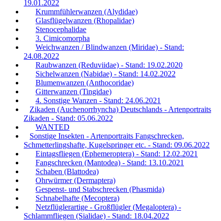
19.01.2022
Krummfühlerwanzen (Alydidae)
Glasflügelwanzen (Rhopalidae)
Stenocephalidae
3. Cimicomorpha
Weichwanzen / Blindwanzen (Miridae) - Stand:
24.08.2022
Raubwanzen (Reduviidae) - Stand: 19.02.2020
Sichelwanzen (Nabidae) - Stand: 14.02.2022
Blumenwanzen (Anthocoridae)
Gitterwanzen (Tingidae)
4. Sonstige Wanzen - Stand: 24.06.2021
Zikaden (Auchenorrhyncha) Deutschlands - Artenportraits
Zikaden - Stand: 05.06.2022
WANTED
Sonstige Insekten - Artenportraits Fangschrecken,
Schmetterlingshafte, Kugelspringer etc. - Stand: 09.06.2022
Eintagsfliegen (Ephemeroptera) - Stand: 12.02.2021
Fangschrecken (Mantodea) - Stand: 13.10.2021
Schaben (Blattodea)
Ohrwürmer (Dermaptera)
Gespenst- und Stabschrecken (Phasmida)
Schnabelhafte (Mecoptera)
Netzflüglerartige - Großflügler (Megaloptera) -
Schlammfliegen (Sialidae) - Stand: 18.04.2022