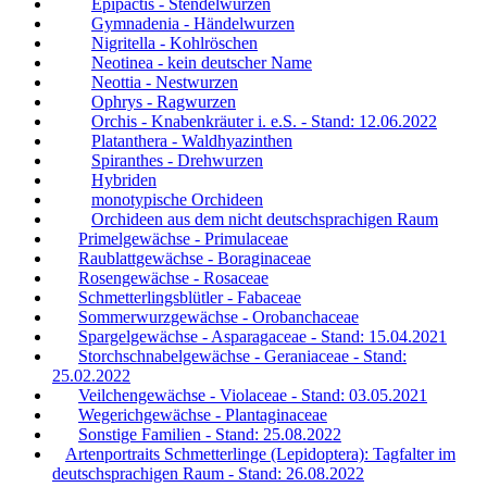
Epipactis - Stendelwurzen
Gymnadenia - Händelwurzen
Nigritella - Kohlröschen
Neotinea - kein deutscher Name
Neottia - Nestwurzen
Ophrys - Ragwurzen
Orchis - Knabenkräuter i. e.S. - Stand: 12.06.2022
Platanthera - Waldhyazinthen
Spiranthes - Drehwurzen
Hybriden
monotypische Orchideen
Orchideen aus dem nicht deutschsprachigen Raum
Primelgewächse - Primulaceae
Raublattgewächse - Boraginaceae
Rosengewächse - Rosaceae
Schmetterlingsblütler - Fabaceae
Sommerwurzgewächse - Orobanchaceae
Spargelgewächse - Asparagaceae - Stand: 15.04.2021
Storchschnabelgewächse - Geraniaceae - Stand:
25.02.2022
Veilchengewächse - Violaceae - Stand: 03.05.2021
Wegerichgewächse - Plantaginaceae
Sonstige Familien - Stand: 25.08.2022
Artenportraits Schmetterlinge (Lepidoptera): Tagfalter im
deutschsprachigen Raum - Stand: 26.08.2022