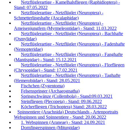
Netzflüglerartige - Kamelhalsfliegen (Raphidioptera) -
Stand: 07.05.2022
Netzflüglerartige - Netzflügler (Neuroptera) -
Schmetterlingshafte (Ascalaphidae)
Netzflüglerartige - Netzflügler (Neuroptera) -
Ameisenjungfern (Myrmeleontidae) - Stand: 11.03.2022
Netzflüglerartige - Netzflügler (Neuroptera) - Bachhafte
(Osmylidae)
Netzflüglerartige - Netzflügler (Neuroptera) - Fadenhafte
(Nemopteridae)
Netzflüglerartige - Netzflügler (Neuroptera) - Fanghafte
(Mantispidae) - Stand: 15.12.2021
Netzflüglerartige - Netzflügler (Neuroptera) - Florfliegen
(Chrysopidae) - Stand: 17.02.2021
Netzflüglerartige - Netzflügler (Neuroptera) - Taghafte
(Hemerobiidae) - Stand: 28.05.2021
Fischchen (Zygentoma)
Felsenspringer (Archaeognatha)
Springschwänze (Collembola) - Stand:09.03.2021
Steinfliegen (Plecopeta) - Stand: 09.06.2022
Köcherfliegen (Trichoptera) Stand: 28.03.2022
Spinnentiere (Arachnida) Deutschlands - Artenportraits
Webspinnen und Spinnentiere - Stand: 20.06.2022
1. Webspinnen (Araneae) - Stand: 24.09.2021
Dornfingerspinnen (Miturgidae)