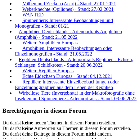
Milben und Zecken (Acari) - Stand: 27.01.2021
Weberknechte (Opiliones) - Stand: 27.02.2021
WANTED
Spinnentiere: Interessante Beobachtungen und
Monografien - Stand: 01/21
Amphibien Deutschlands - Artenportraits Amphibien
(Amphibia) - Stand: 21.05.2022
Weitere Amphibien Europas
Amphibien: Interessante Beobachtungen oder
Einzelmonografien - Stand: 21.05.2022
Reptilien Deutschlands - Artenportraits Reptilien - Echsen,
Schlangen, Schildkröten - Stand: 20.06.2022
Weitere Reptilien Europas
Echte Eidechsen Europas - Stand: 04.12.2021
Reptilien: Interessante Einzelbeobachtungen oder
Einzelmonographien aus dem Leben der Reptilien
Wirbellose Tiere (Invertebrata) in der Makrofotografie ohne
Insekten und Spinnentiere - Artenportraits - Stand: 09.06.2022
Berechtigungen in diesem Forum
Du darfst
keine
neuen Themen in diesem Forum erstellen.
Du darfst
keine
Antworten zu Themen in diesem Forum erstellen.
Du darfst deine Beiträge in diesem Forum
nicht
ändern.