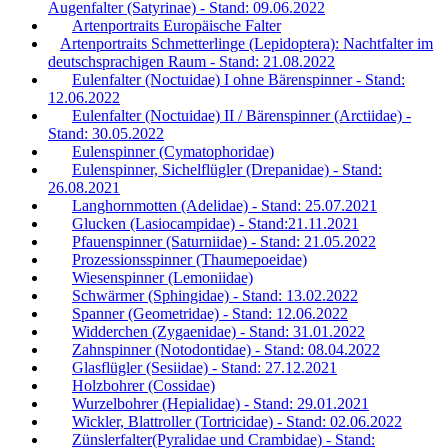
Augenfalter (Satyrinae) - Stand: 09.06.2022
Artenportraits Europäische Falter
Artenportraits Schmetterlinge (Lepidoptera): Nachtfalter im
deutschsprachigen Raum - Stand: 21.08.2022
Eulenfalter (Noctuidae) I ohne Bärenspinner - Stand:
12.06.2022
Eulenfalter (Noctuidae) II / Bärenspinner (Arctiidae) -
Stand: 30.05.2022
Eulenspinner (Cymatophoridae)
Eulenspinner, Sichelflügler (Drepanidae) - Stand:
26.08.2021
Langhornmotten (Adelidae) - Stand: 25.07.2021
Glucken (Lasiocampidae) - Stand:21.11.2021
Pfauenspinner (Saturniidae) - Stand: 21.05.2022
Prozessionsspinner (Thaumepoeidae)
Wiesenspinner (Lemoniidae)
Schwärmer (Sphingidae) - Stand: 13.02.2022
Spanner (Geometridae) - Stand: 12.06.2022
Widderchen (Zygaenidae) - Stand: 31.01.2022
Zahnspinner (Notodontidae) - Stand: 08.04.2022
Glasflügler (Sesiidae) - Stand: 27.12.2021
Holzbohrer (Cossidae)
Wurzelbohrer (Hepialidae) - Stand: 29.01.2021
Wickler, Blattroller (Tortricidae) - Stand: 02.06.2022
Zünslerfalter(Pyralidae und Crambidae) - Stand: