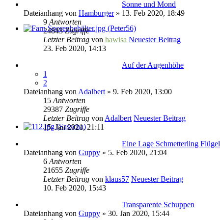
Sonne und Mond
Dateianhang
von
Hamburger
» 13. Feb 2020, 18:49
9
Antworten
24843
Zugriffe
Letzter Beitrag
von
hawisa
Neuester Beitrag
23. Feb 2020, 14:13
Auf der Augenhöhe
1
2
Dateianhang
von
Adalbert
» 9. Feb 2020, 13:00
15
Antworten
29387
Zugriffe
Letzter Beitrag
von
Adalbert
Neuester Beitrag
15. Jan 2021, 21:11
Eine Lage Schmetterling Flüge
Dateianhang
von
Guppy
» 5. Feb 2020, 21:04
6
Antworten
21655
Zugriffe
Letzter Beitrag
von
klaus57
Neuester Beitrag
10. Feb 2020, 15:43
Transparente Schuppen
Dateianhang
von
Guppy
» 30. Jan 2020, 15:44