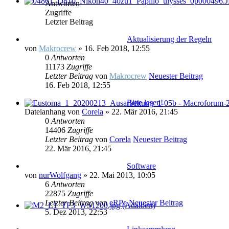
Antworten
Zugriffe
Letzter Beitrag
Aktualisierung der Regeln
von
Makrocrew
» 16. Feb 2018, 12:55
0
Antworten
11173
Zugriffe
Letzter Beitrag
von
Makrocrew
Neuester Beitrag
16. Feb 2018, 12:55
Bitte lesen!
Dateianhang
von
Corela
» 22. Mär 2016, 21:45
0
Antworten
14406
Zugriffe
Letzter Beitrag
von
Corela
Neuester Beitrag
22. Mär 2016, 21:45
Software
von
nurWolfgang
» 22. Mai 2013, 10:05
6
Antworten
22875
Zugriffe
Letzter Beitrag
von
eRPe
Neuester Beitrag
5. Dez 2013, 22:53