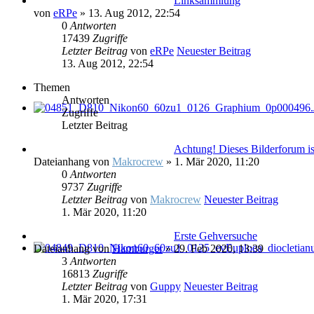
Linksammlung
von
eRPe
» 13. Aug 2012, 22:54
0
Antworten
17439
Zugriffe
Letzter Beitrag
von
eRPe
Neuester Beitrag
13. Aug 2012, 22:54
Themen
Antworten
Zugriffe
Letzter Beitrag
Achtung! Dieses Bilderforum is
Dateianhang
von
Makrocrew
» 1. Mär 2020, 11:20
0
Antworten
9737
Zugriffe
Letzter Beitrag
von
Makrocrew
Neuester Beitrag
1. Mär 2020, 11:20
Erste Gehversuche
Dateianhang
von
Hamburger
» 29. Feb 2020, 13:39
3
Antworten
16813
Zugriffe
Letzter Beitrag
von
Guppy
Neuester Beitrag
1. Mär 2020, 17:31