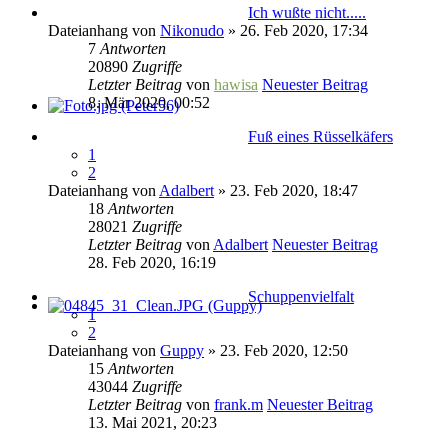
Ich wußte nicht.....
Dateianhang
von
Nikonudo
» 26. Feb 2020, 17:34
7
Antworten
20890
Zugriffe
Letzter Beitrag
von
hawisa
Neuester Beitrag
8. Mär 2020, 00:52
Fuß eines Rüsselkäfers
1
2
Dateianhang
von
Adalbert
» 23. Feb 2020, 18:47
18
Antworten
28021
Zugriffe
Letzter Beitrag
von
Adalbert
Neuester Beitrag
28. Feb 2020, 16:19
Schuppenvielfalt
1
2
Dateianhang
von
Guppy
» 23. Feb 2020, 12:50
15
Antworten
43044
Zugriffe
Letzter Beitrag
von
frank.m
Neuester Beitrag
13. Mai 2021, 20:23