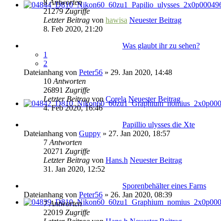
8
Antworten
21279
Zugriffe
Letzter Beitrag
von
hawisa
Neuester Beitrag
8. Feb 2020, 21:20
Was glaubt ihr zu sehen?
1
2
Dateianhang
von
Peter56
» 29. Jan 2020, 14:48
10
Antworten
26891
Zugriffe
Letzter Beitrag
von
Corela
Neuester Beitrag
4. Feb 2020, 16:46
Papillio ulysses die Xte
Dateianhang
von
Guppy
» 27. Jan 2020, 18:57
7
Antworten
20271
Zugriffe
Letzter Beitrag
von
Hans.h
Neuester Beitrag
31. Jan 2020, 12:52
Sporenbehälter eines Farns
Dateianhang
von
Peter56
» 26. Jan 2020, 08:39
7
Antworten
22019
Zugriffe