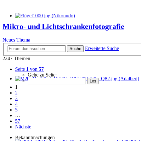
Mikro- und Lichtschrankenfotografie
Neues Thema
Erweiterte Suche
Suche
2247 Themen
Seite
1
von
57
Gehe zu Seite:
1
2
3
4
5
…
57
Nächste
Bekanntmachungen