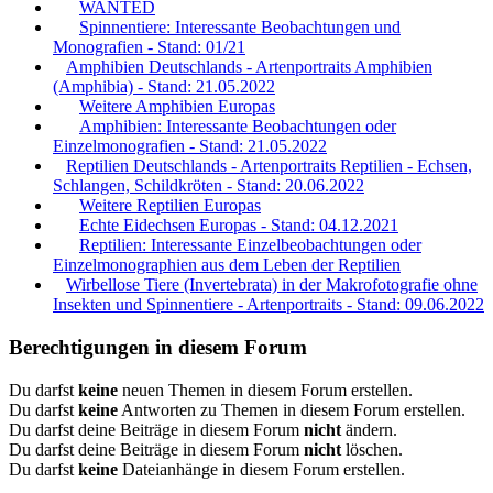
WANTED
Spinnentiere: Interessante Beobachtungen und
Monografien - Stand: 01/21
Amphibien Deutschlands - Artenportraits Amphibien
(Amphibia) - Stand: 21.05.2022
Weitere Amphibien Europas
Amphibien: Interessante Beobachtungen oder
Einzelmonografien - Stand: 21.05.2022
Reptilien Deutschlands - Artenportraits Reptilien - Echsen,
Schlangen, Schildkröten - Stand: 20.06.2022
Weitere Reptilien Europas
Echte Eidechsen Europas - Stand: 04.12.2021
Reptilien: Interessante Einzelbeobachtungen oder
Einzelmonographien aus dem Leben der Reptilien
Wirbellose Tiere (Invertebrata) in der Makrofotografie ohne
Insekten und Spinnentiere - Artenportraits - Stand: 09.06.2022
Berechtigungen in diesem Forum
Du darfst
keine
neuen Themen in diesem Forum erstellen.
Du darfst
keine
Antworten zu Themen in diesem Forum erstellen.
Du darfst deine Beiträge in diesem Forum
nicht
ändern.
Du darfst deine Beiträge in diesem Forum
nicht
löschen.
Du darfst
keine
Dateianhänge in diesem Forum erstellen.