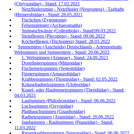
(Chrysopidae) - Stand: 17.02.2021
Netzflüglerartige - Netzflügler (Neuroptera) - Taghafte
(Hemerobiidae) - Stand: 28.05.2021
Fischchen (Zygentoma)
Felsenspringer (Archaeognatha)
Springschwänze (Collembola) - Stand:09.03.2021
Steinfliegen (Plecopeta) - Stand: 09.06.2022
Köcherfliegen (Trichoptera) Stand: 28.03.2022
Spinnentiere (Arachnida) Deutschlands - Artenportraits
Webspinnen und Spinnentiere - Stand: 20.06.2022
1. Webspinnen (Araneae) - Stand: 24.09.2021
Dornfingerspinnen (Miturgidae)
Fischernetzspinnen (Segestriidae)
Finsterspinnen (Amaurobiidae)
Krabbenspinnen (Thomisidae) - Stand: 02.05.2022
Kräuselradnetzspinnen (Uloboridae)
Kugel- oder Haubennetzspinnen (Theridiidae) - Stand:
04.03.2021
Laufspinnen (Philodromidae) - Stand: 06.06.2022
Luchsspinnen (Oxyopidae)
Plattbauchspinnen (Gnaphosidae)
Radnetzspinnen (Araneidae) - Stand: 20.06.2022
Jagdspinnen - Raubspinnen (Pisauridae) - Stand:
11.03.2022
Riesenkrabbenspinnen (Sparassidae) - Stand: 06.06.2022