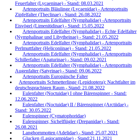
Feuerfalter (Lycaeninae) - Stand: 08.03.2021
Artenportraits Bläulinge (Lycaenidae) - Artenportraits
Zipfelfalter (Theclinae) - Stand: 26.08.2022
Artenportraits Edelfalter (Nymphalidae) -Artenportraits
Eisvögel (Limenitidinae) - Stand: 15.05.2022
Artenportraits Edelfalter (Nymphalidae) - Echte Edelfalter
(Nymphalinae und Libytheinae) - Stand: 21.05.2022
Artenportraits Edelfalter (Nymphalidae) - Artenportraits
Perlmuttfalter (Heliconiinae) - Stand: 21.05.2022
Artenportraits Edelfalter (Nymphalidae) - Artenportraits
Schillerfalter (Apaturinae) - Stand: 09.02.2021
Artenportraits Edelfalter (Nymphalidae) - Artenportraits
Augenfalter (Satyrinae) - Stand: 09.06.2022
Artenportraits Europäische Falter
Artenportraits Schmetterlinge (Lepidoptera): Nachtfalter im
deutschsprachigen Raum - Stand: 21.08.2022
Eulenfalter (Noctuidae) I ohne Bärenspinner - Stand:
12.06.2022
Eulenfalter (Noctuidae) II / Bärenspinner (Arctiidae) -
Stand: 30.05.2022
Eulenspinner (Cymatophoridae)
Eulenspinner, Sichelflügler (Drepanidae) - Stand:
26.08.2021
Langhornmotten (Adelidae) - Stand: 25.07.2021
Glucken (Lasiocampidae) - Stand:21.11.2021