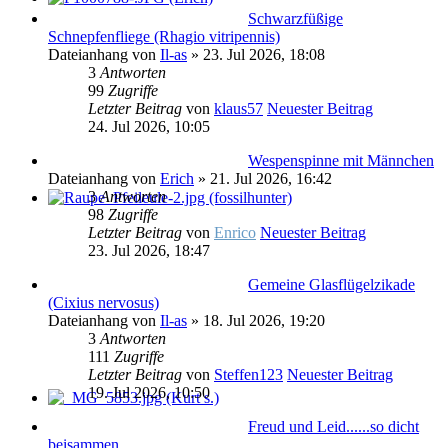
Schwarzfüßige
Schnepfenfliege (Rhagio vitripennis)
Dateianhang
von
Il-as
» 23. Jul 2026, 18:08
3
Antworten
99
Zugriffe
Letzter Beitrag
von
klaus57
Neuester Beitrag
24. Jul 2026, 10:05
Wespenspinne mit Männchen
Dateianhang
von
Erich
» 21. Jul 2026, 16:42
3
Antworten
98
Zugriffe
Letzter Beitrag
von
Enrico
Neuester Beitrag
23. Jul 2026, 18:47
Gemeine Glasflügelzikade
(Cixius nervosus)
Dateianhang
von
Il-as
» 18. Jul 2026, 19:20
3
Antworten
111
Zugriffe
Letzter Beitrag
von
Steffen123
Neuester Beitrag
19. Jul 2026, 10:50
Freud und Leid......so dicht
beisammen