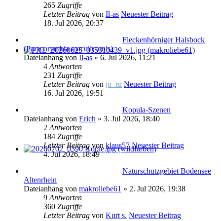
265
Zugriffe
Letzter Beitrag
von
Il-as
Neuester Beitrag
18. Jul 2026, 20:37
Fleckenhörniger Halsbock
(Paracorymbia maculicornis)
Dateianhang
von
Il-as
» 6. Jul 2026, 11:21
4
Antworten
231
Zugriffe
Letzter Beitrag
von
jo_ru
Neuester Beitrag
16. Jul 2026, 19:51
Kopula-Szenen
Dateianhang
von
Erich
» 3. Jul 2026, 18:40
2
Antworten
184
Zugriffe
Letzter Beitrag
von
klaus57
Neuester Beitrag
4. Jul 2026, 18:49
Naturschutzgebiet Bodensee
Altenrhein
Dateianhang
von
makroliebe61
» 2. Jul 2026, 19:38
9
Antworten
360
Zugriffe
Letzter Beitrag
von
Kurt s.
Neuester Beitrag