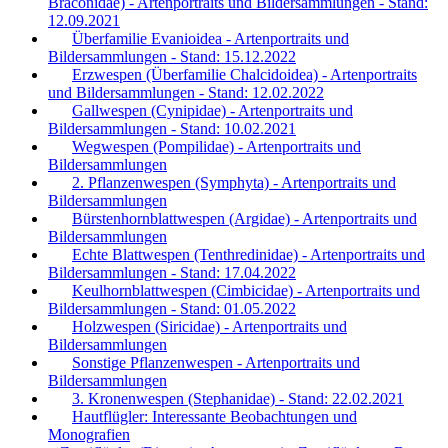
Braconidae) - Artenportraits und Bildersammlungen - Stand:
12.09.2021
Überfamilie Evanioidea - Artenportraits und
Bildersammlungen - Stand: 15.12.2022
Erzwespen (Überfamilie Chalcidoidea) - Artenportraits
und Bildersammlungen - Stand: 12.02.2022
Gallwespen (Cynipidae) - Artenportraits und
Bildersammlungen - Stand: 10.02.2021
Wegwespen (Pompilidae) - Artenportraits und
Bildersammlungen
2. Pflanzenwespen (Symphyta) - Artenportraits und
Bildersammlungen
Bürstenhornblattwespen (Argidae) - Artenportraits und
Bildersammlungen
Echte Blattwespen (Tenthredinidae) - Artenportraits und
Bildersammlungen - Stand: 17.04.2022
Keulhornblattwespen (Cimbicidae) - Artenportraits und
Bildersammlungen - Stand: 01.05.2022
Holzwespen (Siricidae) - Artenportraits und
Bildersammlungen
Sonstige Pflanzenwespen - Artenportraits und
Bildersammlungen
3. Kronenwespen (Stephanidae) - Stand: 22.02.2021
Hautflügler: Interessante Beobachtungen und
Monografien