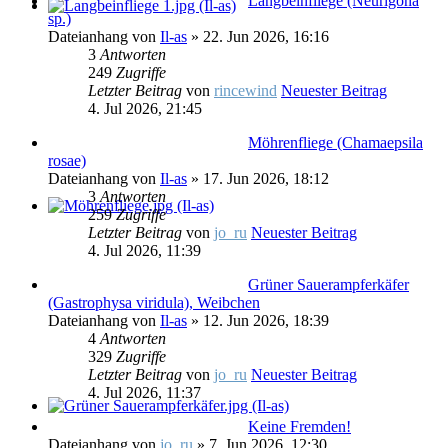
Langbeinfliege (Neurigona
sp.)
Dateianhang
von
Il-as
» 22. Jun 2026, 16:16
3
Antworten
249
Zugriffe
Letzter Beitrag
von
rincewind
Neuester Beitrag
4. Jul 2026, 21:45
Möhrenfliege (Chamaepsila
rosae)
Dateianhang
von
Il-as
» 17. Jun 2026, 18:12
3
Antworten
259
Zugriffe
Letzter Beitrag
von
jo_ru
Neuester Beitrag
4. Jul 2026, 11:39
Grüner Sauerampferkäfer
(Gastrophysa viridula), Weibchen
Dateianhang
von
Il-as
» 12. Jun 2026, 18:39
4
Antworten
329
Zugriffe
Letzter Beitrag
von
jo_ru
Neuester Beitrag
4. Jul 2026, 11:37
Keine Fremden!
Dateianhang
von
jo_ru
» 7. Jun 2026, 12:30