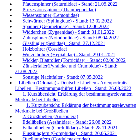
Pfauenspinner (Saturniidae) - Stand: 21.05.2022
Prozessionsspinner (Thaumepoeidae)
Wiesenspinner (Lemoniidae)
Schwärmer (Sphingidae) - Stand: 13.02.2022
Spanner (Geometridae) - Stand: 12.06.2022
Widderchen (Zygaenidae) - Stand: 31.01.2022
Zahnspinner (Notodontidae) - Stand: 08.04.2022
Glasflügler (Sesiidae) - Stand: 27.12.2021
Holzbohrer (Cossidae)
Wurzelbohrer (Hepialidae) - Stand: 29.01.2021
Wickler, Blattroller (Tortricidae) - Stand: 02.06.2022
Zünslerfalter(Pyralidae und Crambidae) - Stand:
21.08.2022
Sonstige Nachtfalter - Stand: 07.05.2022
Libellen (Odonata) - Deutsche Libellen - Artenportraits
Libellen - Bestimmungshilfen Libellen - Stand: 26.08.2022
1. Kurzübersicht: Erklärung der bestimmungsrelevanten
Merkmale bei Libellen
1. Kurzübersicht: Erklärung der bestimmungsrelevanten
Merkmale bei Großlibellen
2. Großlibellen (Anisoptera)
Edellibellen (Aeshnidae) - Stand: 26.08.2022
Falkenlibellen (Corduliidae) - Stand: 28.11.2021
Flussjungfern (Gomphidae) - Stand: 20.06.2021
Quelljungfern (Cordulegasteridae)