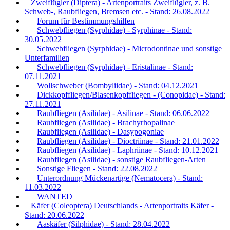
Zweiflügler (Diptera) - Artenportraits Zweiflügler, z. B.
Schweb-, Raubfliegen, Bremsen etc. - Stand: 26.08.2022
Forum für Bestimmungshilfen
Schwebfliegen (Syrphidae) - Syrphinae - Stand:
30.05.2022
Schwebfliegen (Syrphidae) - Microdontinae und sonstige
Unterfamilien
Schwebfliegen (Syrphidae) - Eristalinae - Stand:
07.11.2021
Wollschweber (Bombyliidae) - Stand: 04.12.2021
Dickkopffliegen/Blasenkopffliegen - (Conopidae) - Stand:
27.11.2021
Raubfliegen (Asilidae) - Asilinae - Stand: 06.06.2022
Raubfliegen (Asilidae) - Brachyrhopalinae
Raubfliegen (Asilidae) - Dasypogoniae
Raubfliegen (Asilidae) - Dioctriinae - Stand: 21.01.2022
Raubfliegen (Asilidae) - Laphriinae - Stand: 10.12.2021
Raubfliegen (Asilidae) - sonstige Raubfliegen-Arten
Sonstige Fliegen - Stand: 22.08.2022
Unterordnung Mückenartige (Nematocera) - Stand:
11.03.2022
WANTED
Käfer (Coleoptera) Deutschlands - Artenportraits Käfer -
Stand: 20.06.2022
Aaskäfer (Silphidae) - Stand: 28.04.2022