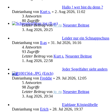
Hallo ! wer bist du denn ?
Dateianhang
von
Kurt s.
» 2. Aug 2026, 11:02
3
Antworten
80
Zugriffe
Letzter Beitrag
von
jo_ru
Neuester Beitrag
3. Aug 2026, 20:25
Leider nur ein Schnappschuss
Dateianhang
von
Il-as
» 31. Jul 2026, 16:16
4
Antworten
93
Zugriffe
Letzter Beitrag
von
Kurt s.
Neuester Beitrag
1. Aug 2026, 22:58
Jeder Segelfalter sieht anders
aus!
Dateianhang
von
Freddie
» 29. Jul 2026, 12:05
5
Antworten
98
Zugriffe
Letzter Beitrag
von
jo_ru
Neuester Beitrag
3. Aug 2026, 20:34
Eiablage Königslibelle
Dateianhang
von
Erich
» 28. Jul 2026, 19:37