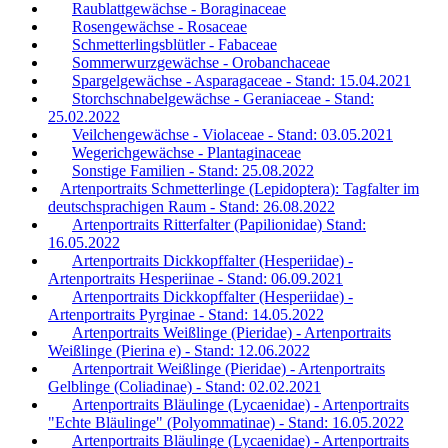
Raublattgewächse - Boraginaceae
Rosengewächse - Rosaceae
Schmetterlingsblütler - Fabaceae
Sommerwurzgewächse - Orobanchaceae
Spargelgewächse - Asparagaceae - Stand: 15.04.2021
Storchschnabelgewächse - Geraniaceae - Stand:
25.02.2022
Veilchengewächse - Violaceae - Stand: 03.05.2021
Wegerichgewächse - Plantaginaceae
Sonstige Familien - Stand: 25.08.2022
Artenportraits Schmetterlinge (Lepidoptera): Tagfalter im
deutschsprachigen Raum - Stand: 26.08.2022
Artenportraits Ritterfalter (Papilionidae) Stand:
16.05.2022
Artenportraits Dickkopffalter (Hesperiidae) -
Artenportraits Hesperiinae - Stand: 06.09.2021
Artenportraits Dickkopffalter (Hesperiidae) -
Artenportraits Pyrginae - Stand: 14.05.2022
Artenportraits Weißlinge (Pieridae) - Artenportraits
Weißlinge (Pierina e) - Stand: 12.06.2022
Artenportrait Weißlinge (Pieridae) - Artenportraits
Gelblinge (Coliadinae) - Stand: 02.02.2021
Artenportraits Bläulinge (Lycaenidae) - Artenportraits
"Echte Bläulinge" (Polyommatinae) - Stand: 16.05.2022
Artenportraits Bläulinge (Lycaenidae) - Artenportraits