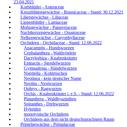
23.04.2021
Korbblütler - Asteraceae
Kreuzblütengewächse - Brassicaceae - Stand: 30.12.2021
Liliengewächse - Liliaceae
Lippenblütler - Lamiaceae
Mohngewächse - Papaveraceae
Nachtkerzengewächse - Onagraceae
Nelkengewächse - Caryophyllaceae
Orchideen - Orchidaceae - Stand: 12.06.2022
Anacamptis - Hundswurzen
Cephalanthera - Waldvöglein
Dactylorhiza - Knabenkräuter
Epipactis - Stendelwurzen
Gymnadenia - Händelwurzen
Nigritella - Kohlröschen
Neotinea - kein deutscher Name
Neottia - Nestwurzen
Ophrys - Ragwurzen
Orchis - Knabenkräuter i. e.S. - Stand: 12.06.2022
Platanthera - Waldhyazinthen
Spiranthes - Drehwurzen
Hybriden
monotypische Orchideen
Orchideen aus dem nicht deutschsprachigen Raum
Primelgewächse - Primulaceae