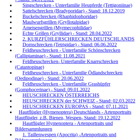
Singschrecken - Unterfamilie Heupferde (Tettigoniinae)
Sattelschrecken (Bradyporidae) - Stand: 18.12.2019
Buckelschrecken (Rhaphidophoridae)
Maulwurfsgrillen (Gryllotalpidae)
Ameisengrillen (Myrmecophilidae)
Echte Grillen (Gryllidae) - Stand: 28.04.2022
2. KURZFÜHLERSCHRECKEN DEUTSCHLANDS
Dornschrecken (Tetrigidae) - Stand: 06.06.2022
Feldheuschrecken - Unterfamilie Schönschrecken
(Calliptaminae) - Stand: 11.08.2021
Feldheuschrecken- Unterfamilie Knarrschrecken
(Catantopinae)
Feldheuschrecken - Unterfamilie Ödlandschrecken
(Oedipodinae) - Stand: 20.06.2022
Feldheuschrecken - Unterfamilie Grashüpfer
(Gomphocerinae) - Stand: 09.01.2022
HEUSCHRECKEN ÖSTERREICHS
HEUSCHRECKEN der SCHWEIZ - Stand: 02.03.2022
HEUSCHRECKEN EUROPAS - Stand: 07.11.2021
Hautflügler (Hymenoptera) Deutschlands - Artenportraits
Hautflügler, z.B. Bienen, Wespen- Stand: 19.12.2022
Hautflügler Hymenoptera - Artenportraits und
Bildersammlungen
1. Taillenwespen (Apocrita) -Artenportraits und