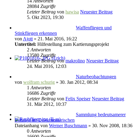
14
Antworten
28084
Zugriffe
Letzter Beitrag
von
hawisa
Neuester Beitrag
5. Okt 2023, 19:30
Waffenfliegen und
Stinkfliegen erkennen
von
Ajott
» 21. Mai 2016, 16:22
Untertitel:
Hilfestellung zum Kartierungsprojekt
2
Antworten
13580
Zugriffe
Letzter Beitrag
von
makrolino
Neuester Beitrag
24. Mai 2016, 12:03
Naturbeobachtungen
von
wolfram schurig
» 30. Jan 2012, 08:34
1
Antworten
16686
Zugriffe
Letzter Beitrag
von
Felix Speiser
Neuester Beitrag
31. Mär 2012, 10:37
Sammlung bedeutsamerer
Beiträge im Dokumentarischen
Dateianhang
von
Werner Buschmann
» 30. Nov 2008, 18:36
0
Antworten
16600
Zugriffe