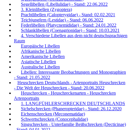
Segellibellen (Libellulidae) - Stand: 22.06.2022
3. Kleinlibellen (Zygoptera)
Prachtlibellen (Calopterygidae) - Stand: 02.02.2021
Teichjungfern (Lestidae) - Stand: 06.06.2022
Federlibellen (Platycnemididae) - Stand: 24.01.2022
Schlanklibellen (Coenagrionidae) - Stand: 10.03.2021
4. Verschiedene Libellen aus dem nicht deutschsprachigen
Raum
Europäische Libellen
Afrikanische Libellen
Amerikanische Libellen
Asiatische Libellen
Australische Libellen
Libellen: Interessante Beobachtungen und Monographien
- Stand: 21.05.2022
Heuschrecken Deutschlands - Artenportraits Heuschrecken
- Die Welt der Heuschrecken - Stand: 20.06.2022
Heuschrecken - Heuschreckenarten - Heuschrecken
Artenportraits
1. LANGFÜHLERSCHRECKEN DEUTSCHLANDS
Sichelschrecken (Phaneropteridae) - Stand: 26.12.2020
Eichenschrecken (Meconematidae)
Schwertschrecken (Conocephalidae)
Singschrecken - Unterfamilie Beißschrecken (Decticinae)
- Stand: 04.01.2022