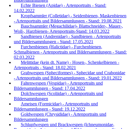
Bildersammlungen
Echte Bienen (Apidae) - Artenportraits - Stand:
14.02.2022
Kropfsammler (Colletidae) - Seidenbienen, Maskenbienen
- Artenportraits und Bildersammlungen - Stand: 19.08.2021
Bauchsammler (Megachilidae)- Blattschneider-, Mauer-,
Woll-, Harzbienen- Artenportraits-Stand: 14.03.2022
Sandbienen (Andrenidae) - Sandbienen - Artenportraits
und Bildersammlungen - Stand: 17.05.2021
Furchenbienen (Halictidae) - Furchenbienen,
Schmalbienen - Artenportraits und Bildersammlungen - Stand:
02.03.2022
Melittidae (kein dt. Name) - Hosen-, Schenkelbienen -
Artenportraits - Stand: 18.02.2021
Grabwespen (Spheciformes) - Sphecidae und Crabonidae
- Artenportraits und Bildersammlungen - Stand: 19.01.2022
Faltenwespen (Vespidae) - Artenportraits und
Bildersammlungen - Stand: 17.04.2022
Dolchwespen (Scoliidae) - Artenportraits und
Bildersammlungen
Ameisen (Formicidae) - Artenportraits und
Bildersammlungen - Stand: 19.12.2022
Goldwespen (Chrysididae) - Artenportraits und
Bildersammlungen
Schlupfwespen und Brackwespen (Ichneumonidae,