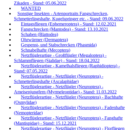
Zikaden - Stand: 05.06.2022
WANTED
Sonstige Insekten - Artenportraits Fangschrecken,
Schmetterlingshafte, Kugelspringer etc. - Stand: 09.06.2022
Eintagsfliegen (Ephemeroptera) - Stand: 12.02.2021
Fangschrecken (Mantodea) - Stand: 13.10.2021
Schaben (Blattodea)
Ohrwürmer (Dermaptera)
Gespenst- und Stabschrecken (Phasmida)
Schnabelhafte (Mecoptera)
Netzflüglerartige - Großflügler (Megaloptera) -
Schlammfliegen (Sialidae) - Stand: 18.04.2022
Netzflüglerartige - Kamelhalsfliegen (Raphidioptera) -
Stand: 07.05.2022
Netzflüglerartige - Netzflügler (Neuroptera) -
Schmetterlingshafte (Ascalaphidae)
Netzflüglerartige - Netzflügler (Neuroptera) -
Ameisenjungfern (Myrmeleontidae) - Stand: 11.03.2022
Netzflüglerartige - Netzflügler (Neuroptera) - Bachhafte
(Osmylidae)
Netzflüglerartige - Netzflügler (Neuroptera) - Fadenhafte
(Nemopteridae)
Netzflüglerartige - Netzflügler (Neuroptera) - Fanghafte
(Mantispidae) - Stand: 15.12.2021
Netzflüglerartige - Netzflügler (Neuroptera) - Florfliegen