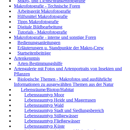
Mikro- und Lichtschrankenfotografie
Makrofotografie - Technische Foren
Arbeitsgerät Makrofotografie
Hilfsmittel Makrofotografie
Tipps Makrofotografie
Digitale Bildbearbeitung
Tutorials - Makrofotografie
Makrofotografie - interne und sonstige Foren
Bedienungsanleitungen
Erläuterungen u. Standpunkte der Makro-Crew
Startseitenbeiträge
Artenkenntnis
Arten-Bestimmungshilfe
Artengalerie mit Fotos und Artenportraits von Insekten und
Pflanzen
Biologische Themen - Makrofotos und ausführliche
Informationen zu ausgewählten Themen aus der Natur
Lebensräume/Biotop/Habitat
Lebensraumtyp Moor
Lebensraumtyp Heide und Magerrasen
Lebensraumtyp Wald
Lebensraumtyp Stadt und Siedlungsbereich
Lebensraumtyp Stillgewässer
Lebensraumtyp Fließgewässer
Lebensraumtyp Küste