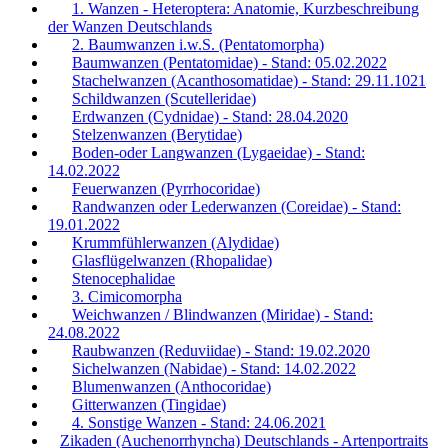
1. Wanzen - Heteroptera: Anatomie, Kurzbeschreibung
der Wanzen Deutschlands
2. Baumwanzen i.w.S. (Pentatomorpha)
Baumwanzen (Pentatomidae) - Stand: 05.02.2022
Stachelwanzen (Acanthosomatidae) - Stand: 29.11.1021
Schildwanzen (Scutelleridae)
Erdwanzen (Cydnidae) - Stand: 28.04.2020
Stelzenwanzen (Berytidae)
Boden-oder Langwanzen (Lygaeidae) - Stand:
14.02.2022
Feuerwanzen (Pyrrhocoridae)
Randwanzen oder Lederwanzen (Coreidae) - Stand:
19.01.2022
Krummfühlerwanzen (Alydidae)
Glasflügelwanzen (Rhopalidae)
Stenocephalidae
3. Cimicomorpha
Weichwanzen / Blindwanzen (Miridae) - Stand:
24.08.2022
Raubwanzen (Reduviidae) - Stand: 19.02.2020
Sichelwanzen (Nabidae) - Stand: 14.02.2022
Blumenwanzen (Anthocoridae)
Gitterwanzen (Tingidae)
4. Sonstige Wanzen - Stand: 24.06.2021
Zikaden (Auchenorrhyncha) Deutschlands - Artenportraits