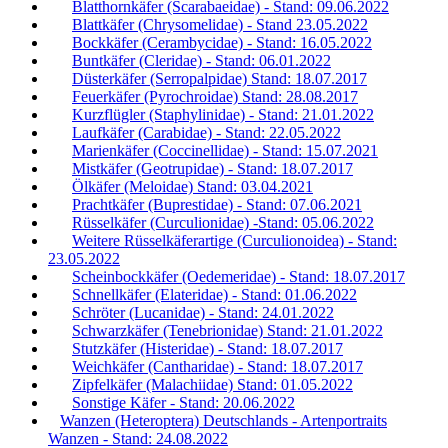
Blatthornkäfer (Scarabaeidae) - Stand: 09.06.2022
Blattkäfer (Chrysomelidae) - Stand 23.05.2022
Bockkäfer (Cerambycidae) - Stand: 16.05.2022
Buntkäfer (Cleridae) - Stand: 06.01.2022
Düsterkäfer (Serropalpidae) Stand: 18.07.2017
Feuerkäfer (Pyrochroidae) Stand: 28.08.2017
Kurzflügler (Staphylinidae) - Stand: 21.01.2022
Laufkäfer (Carabidae) - Stand: 22.05.2022
Marienkäfer (Coccinellidae) - Stand: 15.07.2021
Mistkäfer (Geotrupidae) - Stand: 18.07.2017
Ölkäfer (Meloidae) Stand: 03.04.2021
Prachtkäfer (Buprestidae) - Stand: 07.06.2021
Rüsselkäfer (Curculionidae) -Stand: 05.06.2022
Weitere Rüsselkäferartige (Curculionoidea) - Stand:
23.05.2022
Scheinbockkäfer (Oedemeridae) - Stand: 18.07.2017
Schnellkäfer (Elateridae) - Stand: 01.06.2022
Schröter (Lucanidae) - Stand: 24.01.2022
Schwarzkäfer (Tenebrionidae) Stand: 21.01.2022
Stutzkäfer (Histeridae) - Stand: 18.07.2017
Weichkäfer (Cantharidae) - Stand: 18.07.2017
Zipfelkäfer (Malachiidae) Stand: 01.05.2022
Sonstige Käfer - Stand: 20.06.2022
Wanzen (Heteroptera) Deutschlands - Artenportraits
Wanzen - Stand: 24.08.2022