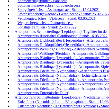
Schmetterlingsblütler - Fabaceae
Sommerwurzgewächse - Orobanchaceae
Spargelgewächse - Asparagaceae - Stand: 15.04.2021
Storchschnabelgewächse - Geraniaceae - Stand: 25.02.202
Veilchengewächse - Violaceae - Stand: 03.05.2021
Wegerichgewächse - Plantaginaceae
Sonstige Familien - Stand: 25.08.2022
Artenportraits Schmetterlinge (Lepidoptera): Tagfalter im d
Artenportraits Ritterfalter (Papilionidae) Stand: 16.05.2022
Artenportraits Dickkopffalter (Hesperiidae) - Artenportrait
Artenportraits Dickkopffalter (Hesperiidae) - Artenportrait
Artenportraits Weißlinge (Pieridae) - Artenportraits Weißlin
Artenportrait Weißlinge (Pieridae) - Artenportraits Gelblin
Artenportraits Bläulinge (Lycaenidae) - Artenportraits "Ec
Artenportraits Bläulinge (Lycaenidae) - Artenportraits Feue
Artenportraits Bläulinge (Lycaenidae) - Artenportraits Zipfe
Artenportraits Edelfalter (Nymphalidae) -Artenportraits Eis
Artenportraits Edelfalter (Nymphalidae) - Echte Edelfalter
Artenportraits Edelfalter (Nymphalidae) - Artenportraits Per
Artenportraits Edelfalter (Nymphalidae) - Artenportraits Sch
Artenportraits Edelfalter (Nymphalidae) - Artenportraits Au
Artenportraits Europäische Falter
Artenportraits Schmetterlinge (Lepidoptera): Nachtfalter im
Eulenfalter (Noctuidae) I ohne Bärenspinner - Stand: 12.0
Eulenfalter (Noctuidae) II / Bärenspinner (Arctiidae) - Sta