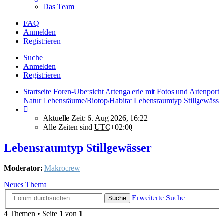
Das Team
FAQ
Anmelden
Registrieren
Suche
Anmelden
Registrieren
Startseite
Foren-Übersicht
Artengalerie mit Fotos und Artenport
Natur
Lebensräume/Biotop/Habitat
Lebensraumtyp Stillgewäss
Aktuelle Zeit: 6. Aug 2026, 16:22
Alle Zeiten sind
UTC+02:00
Lebensraumtyp Stillgewässer
Moderator:
Makrocrew
Neues Thema
Erweiterte Suche
Suche
4 Themen • Seite
1
von
1