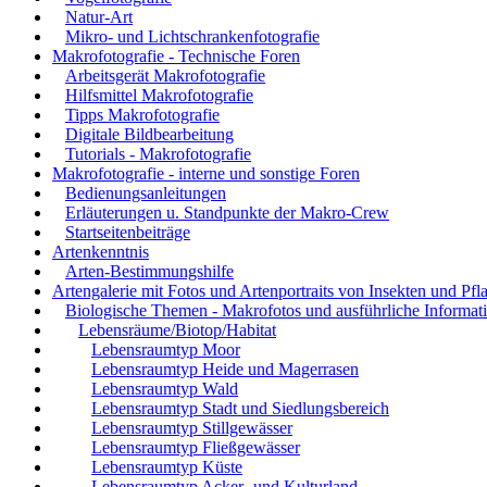
Natur-Art
Mikro- und Lichtschrankenfotografie
Makrofotografie - Technische Foren
Arbeitsgerät Makrofotografie
Hilfsmittel Makrofotografie
Tipps Makrofotografie
Digitale Bildbearbeitung
Tutorials - Makrofotografie
Makrofotografie - interne und sonstige Foren
Bedienungsanleitungen
Erläuterungen u. Standpunkte der Makro-Crew
Startseitenbeiträge
Artenkenntnis
Arten-Bestimmungshilfe
Artengalerie mit Fotos und Artenportraits von Insekten und Pfl
Biologische Themen - Makrofotos und ausführliche Informat
Lebensräume/Biotop/Habitat
Lebensraumtyp Moor
Lebensraumtyp Heide und Magerrasen
Lebensraumtyp Wald
Lebensraumtyp Stadt und Siedlungsbereich
Lebensraumtyp Stillgewässer
Lebensraumtyp Fließgewässer
Lebensraumtyp Küste
Lebensraumtyp Acker- und Kulturland