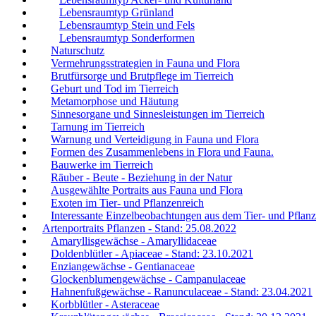
Lebensraumtyp Grünland
Lebensraumtyp Stein und Fels
Lebensraumtyp Sonderformen
Naturschutz
Vermehrungsstrategien in Fauna und Flora
Brutfürsorge und Brutpflege im Tierreich
Geburt und Tod im Tierreich
Metamorphose und Häutung
Sinnesorgane und Sinnesleistungen im Tierreich
Tarnung im Tierreich
Warnung und Verteidigung in Fauna und Flora
Formen des Zusammenlebens in Flora und Fauna.
Bauwerke im Tierreich
Räuber - Beute - Beziehung in der Natur
Ausgewählte Portraits aus Fauna und Flora
Exoten im Tier- und Pflanzenreich
Interessante Einzelbeobachtungen aus dem Tier- und Pflanz
Artenportraits Pflanzen - Stand: 25.08.2022
Amaryllisgewächse - Amaryllidaceae
Doldenblütler - Apiaceae - Stand: 23.10.2021
Enziangewächse - Gentianaceae
Glockenblumengewächse - Campanulaceae
Hahnenfußgewächse - Ranunculaceae - Stand: 23.04.2021
Korbblütler - Asteraceae