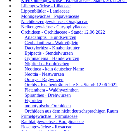
Kreuzblütengewächse - Brassicaceae - Stand: 30.12.2021
Liliengewächse - Liliaceae
Lippenblütler - Lamiaceae
Mohngewächse - Papaveraceae
Nachtkerzengewächse - Onagraceae
Nelkengewächse - Caryophyllaceae
Orchideen - Orchidaceae - Stand: 12.06.2022
Anacamptis - Hundswurzen
Cephalanthera - Waldvöglein
Dactylorhiza - Knabenkräuter
Epipactis - Stendelwurzen
Gymnadenia - Händelwurzen
Nigritella - Kohlröschen
Neotinea - kein deutscher Name
Neottia - Nestwurzen
Ophrys - Ragwurzen
Orchis - Knabenkräuter i. e.S. - Stand: 12.06.2022
Platanthera - Waldhyazinthen
Spiranthes - Drehwurzen
Hybriden
monotypische Orchideen
Orchideen aus dem nicht deutschsprachigen Raum
Primelgewächse - Primulaceae
Raublattgewächse - Boraginaceae
Rosengewächse - Rosaceae