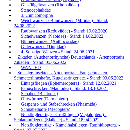
Glasflügelwanzen (Rhopalidae)
Stenocephalidae
3. Cimicomorpha
Weichwanzen / Blindwanzen (Miridae) - Stand:
24.08.2022
Raubwanzen (Reduviidae) - Stand: 19.02.2020
Sichelwanzen (Nabidae) - Stand: 14.02.2022
Blumenwanzen (Anthocoridae)
Gitterwanzen (Tingidae)
4. Sonstige Wanzen - Stand: 24.06.2021
Zikaden (Auchenorrhyncha) Deutschlands - Artenportraits
Zikaden - Stand: 05.06.2022
WANTED
Sonstige Insekten - Artenportraits Fangschrecken,
Schmetterlingshafte, Kugelspringer etc. - Stand: 09.06.2022
Eintagsfliegen (Ephemeroptera) - Stand: 12.02.2021
Fangschrecken (Mantodea) - Stand: 13.10.2021
Schaben (Blattodea)
Ohrwürmer (Dermaptera)
Gespenst- und Stabschrecken (Phasmida)
Schnabelhafte (Mecoptera)
Netzflüglerartige - Großflügler (Megaloptera) -
Schlammfliegen (Sialidae) - Stand: 18.04.2022
Netzflüglerartige - Kamelhalsfliegen (Raphidioptera) -