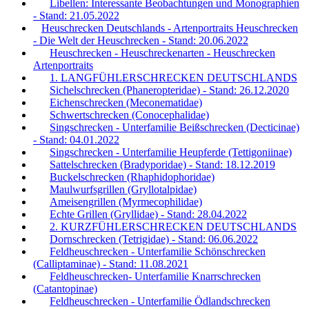
Libellen: Interessante Beobachtungen und Monographien
- Stand: 21.05.2022
Heuschrecken Deutschlands - Artenportraits Heuschrecken
- Die Welt der Heuschrecken - Stand: 20.06.2022
Heuschrecken - Heuschreckenarten - Heuschrecken
Artenportraits
1. LANGFÜHLERSCHRECKEN DEUTSCHLANDS
Sichelschrecken (Phaneropteridae) - Stand: 26.12.2020
Eichenschrecken (Meconematidae)
Schwertschrecken (Conocephalidae)
Singschrecken - Unterfamilie Beißschrecken (Decticinae)
- Stand: 04.01.2022
Singschrecken - Unterfamilie Heupferde (Tettigoniinae)
Sattelschrecken (Bradyporidae) - Stand: 18.12.2019
Buckelschrecken (Rhaphidophoridae)
Maulwurfsgrillen (Gryllotalpidae)
Ameisengrillen (Myrmecophilidae)
Echte Grillen (Gryllidae) - Stand: 28.04.2022
2. KURZFÜHLERSCHRECKEN DEUTSCHLANDS
Dornschrecken (Tetrigidae) - Stand: 06.06.2022
Feldheuschrecken - Unterfamilie Schönschrecken
(Calliptaminae) - Stand: 11.08.2021
Feldheuschrecken- Unterfamilie Knarrschrecken
(Catantopinae)
Feldheuschrecken - Unterfamilie Ödlandschrecken