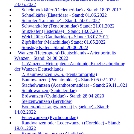
23.05.2022
Scheinbockkäfer (Oedemeridae) - Stand: 18.07.2017
Schnellkäfer (Elateridae) - Stand: 01.06.2022
Schröter (Lucanidae) - Stand: 24.01.2022
Schwarzkäfer (Tenebrionidae) Stand: 21.01.2022
Stutzkäfer (Histeridae) - Stand: 18.07.2017
Weichkäfer (Cantharidae) - Stand: 18.07.2017
Zipfelkäfer (Malachiidae) Stand: 01.05.2022
Sonstige Käfer - Stand: 20.06.2022
Wanzen (Heteroptera) Deutschlands - Artenportraits
Wanzen - Stand: 24.08.2022
1. Wanzen - Heteroptera: Anatomie, Kurzbeschreibung
der Wanzen Deutschlands
2. Baumwanzen i.w.S. (Pentatomorpha)
Baumwanzen (Pentatomidae) - Stand: 05.02.2022
Stachelwanzen (Acanthosomatidae) - Stand: 29.11.1021
Schildwanzen (Scutelleridae)
Erdwanzen (Cydnidae) - Stand: 28.04.2020
Stelzenwanzen (Berytidae)
Boden-oder Langwanzen (Lygaeidae) - Stand:
14.02.2022
Feuerwanzen (Pyrrhocoridae)
Randwanzen oder Lederwanzen (Coreidae) - Stand:
19.01.2022
Krummfühlerwanzen (Alydidae)