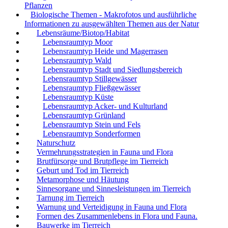
Pflanzen
Biologische Themen - Makrofotos und ausführliche
Informationen zu ausgewählten Themen aus der Natur
Lebensräume/Biotop/Habitat
Lebensraumtyp Moor
Lebensraumtyp Heide und Magerrasen
Lebensraumtyp Wald
Lebensraumtyp Stadt und Siedlungsbereich
Lebensraumtyp Stillgewässer
Lebensraumtyp Fließgewässer
Lebensraumtyp Küste
Lebensraumtyp Acker- und Kulturland
Lebensraumtyp Grünland
Lebensraumtyp Stein und Fels
Lebensraumtyp Sonderformen
Naturschutz
Vermehrungsstrategien in Fauna und Flora
Brutfürsorge und Brutpflege im Tierreich
Geburt und Tod im Tierreich
Metamorphose und Häutung
Sinnesorgane und Sinnesleistungen im Tierreich
Tarnung im Tierreich
Warnung und Verteidigung in Fauna und Flora
Formen des Zusammenlebens in Flora und Fauna.
Bauwerke im Tierreich