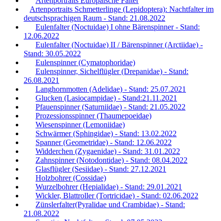
Artenportraits Europäische Falter
Artenportraits Schmetterlinge (Lepidoptera): Nachtfalter im
deutschsprachigen Raum - Stand: 21.08.2022
Eulenfalter (Noctuidae) I ohne Bärenspinner - Stand:
12.06.2022
Eulenfalter (Noctuidae) II / Bärenspinner (Arctiidae) -
Stand: 30.05.2022
Eulenspinner (Cymatophoridae)
Eulenspinner, Sichelflügler (Drepanidae) - Stand:
26.08.2021
Langhornmotten (Adelidae) - Stand: 25.07.2021
Glucken (Lasiocampidae) - Stand:21.11.2021
Pfauenspinner (Saturniidae) - Stand: 21.05.2022
Prozessionsspinner (Thaumepoeidae)
Wiesenspinner (Lemoniidae)
Schwärmer (Sphingidae) - Stand: 13.02.2022
Spanner (Geometridae) - Stand: 12.06.2022
Widderchen (Zygaenidae) - Stand: 31.01.2022
Zahnspinner (Notodontidae) - Stand: 08.04.2022
Glasflügler (Sesiidae) - Stand: 27.12.2021
Holzbohrer (Cossidae)
Wurzelbohrer (Hepialidae) - Stand: 29.01.2021
Wickler, Blattroller (Tortricidae) - Stand: 02.06.2022
Zünslerfalter(Pyralidae und Crambidae) - Stand:
21.08.2022