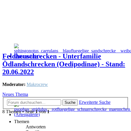
Feldheuschrecken - Unterfamilie
Ödlandschrecken (Oedipodinae) - Stand:
20.06.2022
Moderator:
Makrocrew
Neues Thema
Erweiterte Suche
Suche
8 Themen • Seite
1
von
1
Themen
Antworten