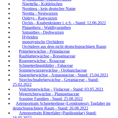
Nigritella - Kohlröschen
Neotinea - kein deutscher Name
Neottia - Nestwurzen
Ophrys - Ragwurzen
Orchis - Knabenkräuter i. e.S. - Stand: 12.06.2022
Platanthera - Waldhyazinthen
Spiranthes - Drehwurzen
Hybriden
monotypische Orchideen
Orchideen aus dem nicht deutschsprachigen Raum
Primelgewächse - Primulaceae
Raublattgewächse - Boraginaceae
Rosengewächse - Rosaceae
Schmetterlingsblütler - Fabaceae
Sommerwurzgewächse - Orobanchaceae
Spargelgewächse - Asparagaceae - Stand: 15.04.2021
Storchschnabelgewächse - Geraniaceae - Stand:
25.02.2022
Veilchengewächse - Violaceae - Stand: 03.05.2021
Wegerichgewächse - Plantaginaceae
Sonstige Familien - Stand: 25.08.2022
Artenportraits Schmetterlinge (Lepidoptera): Tagfalter im
deutschsprachigen Raum - Stand: 26.08.2022
Artenportraits Ritterfalter (Papilionidae) Stand:
16.05.2022