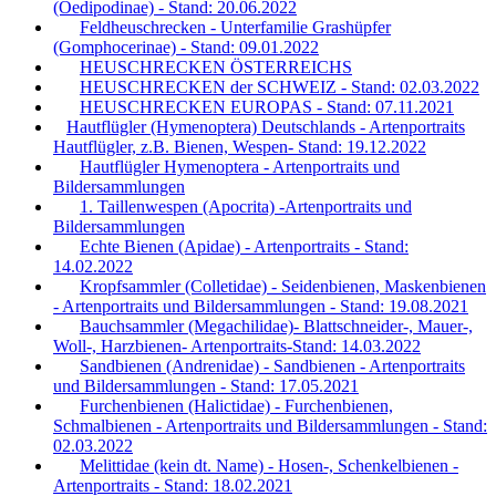
(Oedipodinae) - Stand: 20.06.2022
Feldheuschrecken - Unterfamilie Grashüpfer
(Gomphocerinae) - Stand: 09.01.2022
HEUSCHRECKEN ÖSTERREICHS
HEUSCHRECKEN der SCHWEIZ - Stand: 02.03.2022
HEUSCHRECKEN EUROPAS - Stand: 07.11.2021
Hautflügler (Hymenoptera) Deutschlands - Artenportraits
Hautflügler, z.B. Bienen, Wespen- Stand: 19.12.2022
Hautflügler Hymenoptera - Artenportraits und
Bildersammlungen
1. Taillenwespen (Apocrita) -Artenportraits und
Bildersammlungen
Echte Bienen (Apidae) - Artenportraits - Stand:
14.02.2022
Kropfsammler (Colletidae) - Seidenbienen, Maskenbienen
- Artenportraits und Bildersammlungen - Stand: 19.08.2021
Bauchsammler (Megachilidae)- Blattschneider-, Mauer-,
Woll-, Harzbienen- Artenportraits-Stand: 14.03.2022
Sandbienen (Andrenidae) - Sandbienen - Artenportraits
und Bildersammlungen - Stand: 17.05.2021
Furchenbienen (Halictidae) - Furchenbienen,
Schmalbienen - Artenportraits und Bildersammlungen - Stand:
02.03.2022
Melittidae (kein dt. Name) - Hosen-, Schenkelbienen -
Artenportraits - Stand: 18.02.2021