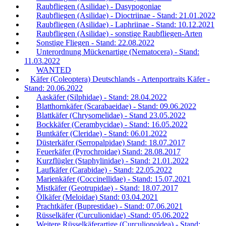
Raubfliegen (Asilidae) - Dasypogoniae
Raubfliegen (Asilidae) - Dioctriinae - Stand: 21.01.2022
Raubfliegen (Asilidae) - Laphriinae - Stand: 10.12.2021
Raubfliegen (Asilidae) - sonstige Raubfliegen-Arten
Sonstige Fliegen - Stand: 22.08.2022
Unterordnung Mückenartige (Nematocera) - Stand:
11.03.2022
WANTED
Käfer (Coleoptera) Deutschlands - Artenportraits Käfer -
Stand: 20.06.2022
Aaskäfer (Silphidae) - Stand: 28.04.2022
Blatthornkäfer (Scarabaeidae) - Stand: 09.06.2022
Blattkäfer (Chrysomelidae) - Stand 23.05.2022
Bockkäfer (Cerambycidae) - Stand: 16.05.2022
Buntkäfer (Cleridae) - Stand: 06.01.2022
Düsterkäfer (Serropalpidae) Stand: 18.07.2017
Feuerkäfer (Pyrochroidae) Stand: 28.08.2017
Kurzflügler (Staphylinidae) - Stand: 21.01.2022
Laufkäfer (Carabidae) - Stand: 22.05.2022
Marienkäfer (Coccinellidae) - Stand: 15.07.2021
Mistkäfer (Geotrupidae) - Stand: 18.07.2017
Ölkäfer (Meloidae) Stand: 03.04.2021
Prachtkäfer (Buprestidae) - Stand: 07.06.2021
Rüsselkäfer (Curculionidae) -Stand: 05.06.2022
Weitere Rüsselkäferartige (Curculionoidea) - Stand: