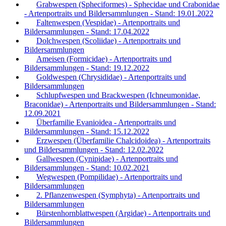
Grabwespen (Spheciformes) - Sphecidae und Crabonidae
- Artenportraits und Bildersammlungen - Stand: 19.01.2022
Faltenwespen (Vespidae) - Artenportraits und
Bildersammlungen - Stand: 17.04.2022
Dolchwespen (Scoliidae) - Artenportraits und
Bildersammlungen
Ameisen (Formicidae) - Artenportraits und
Bildersammlungen - Stand: 19.12.2022
Goldwespen (Chrysididae) - Artenportraits und
Bildersammlungen
Schlupfwespen und Brackwespen (Ichneumonidae,
Braconidae) - Artenportraits und Bildersammlungen - Stand:
12.09.2021
Überfamilie Evanioidea - Artenportraits und
Bildersammlungen - Stand: 15.12.2022
Erzwespen (Überfamilie Chalcidoidea) - Artenportraits
und Bildersammlungen - Stand: 12.02.2022
Gallwespen (Cynipidae) - Artenportraits und
Bildersammlungen - Stand: 10.02.2021
Wegwespen (Pompilidae) - Artenportraits und
Bildersammlungen
2. Pflanzenwespen (Symphyta) - Artenportraits und
Bildersammlungen
Bürstenhornblattwespen (Argidae) - Artenportraits und
Bildersammlungen