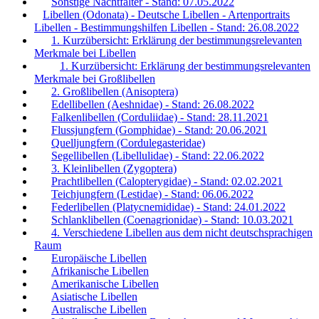
Sonstige Nachtfalter - Stand: 07.05.2022
Libellen (Odonata) - Deutsche Libellen - Artenportraits
Libellen - Bestimmungshilfen Libellen - Stand: 26.08.2022
1. Kurzübersicht: Erklärung der bestimmungsrelevanten
Merkmale bei Libellen
1. Kurzübersicht: Erklärung der bestimmungsrelevanten
Merkmale bei Großlibellen
2. Großlibellen (Anisoptera)
Edellibellen (Aeshnidae) - Stand: 26.08.2022
Falkenlibellen (Corduliidae) - Stand: 28.11.2021
Flussjungfern (Gomphidae) - Stand: 20.06.2021
Quelljungfern (Cordulegasteridae)
Segellibellen (Libellulidae) - Stand: 22.06.2022
3. Kleinlibellen (Zygoptera)
Prachtlibellen (Calopterygidae) - Stand: 02.02.2021
Teichjungfern (Lestidae) - Stand: 06.06.2022
Federlibellen (Platycnemididae) - Stand: 24.01.2022
Schlanklibellen (Coenagrionidae) - Stand: 10.03.2021
4. Verschiedene Libellen aus dem nicht deutschsprachigen
Raum
Europäische Libellen
Afrikanische Libellen
Amerikanische Libellen
Asiatische Libellen
Australische Libellen