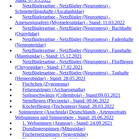
Stand: 07.05.2022
Netzflüglerartige - Netzflügler (Neuroptera) -
Schmetterlingshafte (Ascalaphidae)
Netzflüglerartige - Netzflügler (Neuroptera) -
Ameisenjungfern (Myrmeleontidae) - Stand: 11.03.2022
Netzflüglerartige - Netzflügler (Neuroptera) - Bachhafte
(Osmylidae)
Netzflüglerartige - Netzflügler (Neuroptera) - Fadenhafte
(Nemopteridae)
Netzflüglerartige - Netzflügler (Neuroptera) - Fanghafte
(Mantispidae) - Stand: 15.12.2021
Netzflüglerartige - Netzflügler (Neuroptera) - Florfliegen
(Chrysopidae) - Stand: 17.02.2021
Netzflüglerartige - Netzflügler (Neuroptera) - Taghafte
(Hemerobiidae) - Stand: 28.05.2021
Fischchen (Zygentoma)
Felsenspringer (Archaeognatha)
Springschwänze (Collembola) - Stand:09.03.2021
Steinfliegen (Plecopeta) - Stand: 09.06.2022
Köcherfliegen (Trichoptera) Stand: 28.03.2022
Spinnentiere (Arachnida) Deutschlands - Artenportraits
Webspinnen und Spinnentiere - Stand: 20.06.2022
1. Webspinnen (Araneae) - Stand: 24.09.2021
Dornfingerspinnen (Miturgidae)
Fischernetzspinnen (Segestriidae)