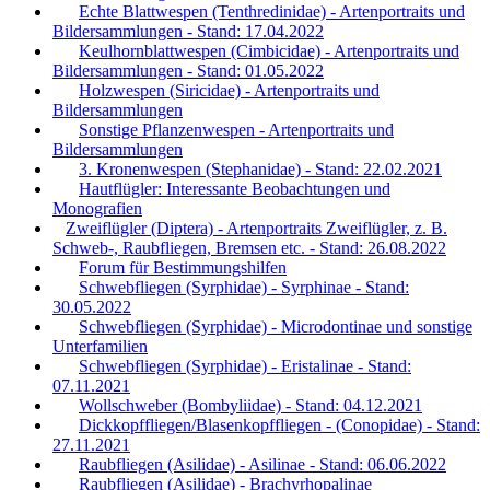
Echte Blattwespen (Tenthredinidae) - Artenportraits und
Bildersammlungen - Stand: 17.04.2022
Keulhornblattwespen (Cimbicidae) - Artenportraits und
Bildersammlungen - Stand: 01.05.2022
Holzwespen (Siricidae) - Artenportraits und
Bildersammlungen
Sonstige Pflanzenwespen - Artenportraits und
Bildersammlungen
3. Kronenwespen (Stephanidae) - Stand: 22.02.2021
Hautflügler: Interessante Beobachtungen und
Monografien
Zweiflügler (Diptera) - Artenportraits Zweiflügler, z. B.
Schweb-, Raubfliegen, Bremsen etc. - Stand: 26.08.2022
Forum für Bestimmungshilfen
Schwebfliegen (Syrphidae) - Syrphinae - Stand:
30.05.2022
Schwebfliegen (Syrphidae) - Microdontinae und sonstige
Unterfamilien
Schwebfliegen (Syrphidae) - Eristalinae - Stand:
07.11.2021
Wollschweber (Bombyliidae) - Stand: 04.12.2021
Dickkopffliegen/Blasenkopffliegen - (Conopidae) - Stand:
27.11.2021
Raubfliegen (Asilidae) - Asilinae - Stand: 06.06.2022
Raubfliegen (Asilidae) - Brachyrhopalinae