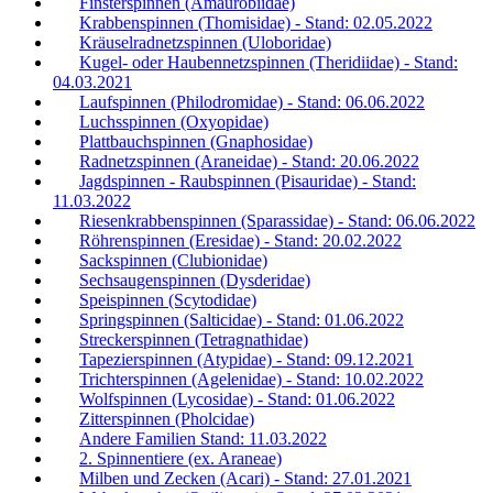
Finsterspinnen (Amaurobiidae)
Krabbenspinnen (Thomisidae) - Stand: 02.05.2022
Kräuselradnetzspinnen (Uloboridae)
Kugel- oder Haubennetzspinnen (Theridiidae) - Stand:
04.03.2021
Laufspinnen (Philodromidae) - Stand: 06.06.2022
Luchsspinnen (Oxyopidae)
Plattbauchspinnen (Gnaphosidae)
Radnetzspinnen (Araneidae) - Stand: 20.06.2022
Jagdspinnen - Raubspinnen (Pisauridae) - Stand:
11.03.2022
Riesenkrabbenspinnen (Sparassidae) - Stand: 06.06.2022
Röhrenspinnen (Eresidae) - Stand: 20.02.2022
Sackspinnen (Clubionidae)
Sechsaugenspinnen (Dysderidae)
Speispinnen (Scytodidae)
Springspinnen (Salticidae) - Stand: 01.06.2022
Streckerspinnen (Tetragnathidae)
Tapezierspinnen (Atypidae) - Stand: 09.12.2021
Trichterspinnen (Agelenidae) - Stand: 10.02.2022
Wolfspinnen (Lycosidae) - Stand: 01.06.2022
Zitterspinnen (Pholcidae)
Andere Familien Stand: 11.03.2022
2. Spinnentiere (ex. Araneae)
Milben und Zecken (Acari) - Stand: 27.01.2021