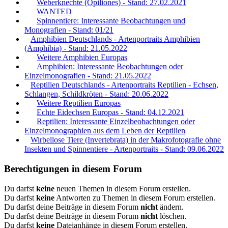
Weberknechte (Opiliones) - Stand: 27.02.2021
WANTED
Spinnentiere: Interessante Beobachtungen und
Monografien - Stand: 01/21
Amphibien Deutschlands - Artenportraits Amphibien
(Amphibia) - Stand: 21.05.2022
Weitere Amphibien Europas
Amphibien: Interessante Beobachtungen oder
Einzelmonografien - Stand: 21.05.2022
Reptilien Deutschlands - Artenportraits Reptilien - Echsen,
Schlangen, Schildkröten - Stand: 20.06.2022
Weitere Reptilien Europas
Echte Eidechsen Europas - Stand: 04.12.2021
Reptilien: Interessante Einzelbeobachtungen oder
Einzelmonographien aus dem Leben der Reptilien
Wirbellose Tiere (Invertebrata) in der Makrofotografie ohne
Insekten und Spinnentiere - Artenportraits - Stand: 09.06.2022
Berechtigungen in diesem Forum
Du darfst
keine
neuen Themen in diesem Forum erstellen.
Du darfst
keine
Antworten zu Themen in diesem Forum erstellen.
Du darfst deine Beiträge in diesem Forum
nicht
ändern.
Du darfst deine Beiträge in diesem Forum
nicht
löschen.
Du darfst
keine
Dateianhänge in diesem Forum erstellen.