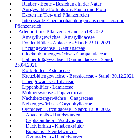
Räuber - Beute - Beziehung in der Natur
Ausgewählte Portraits aus Fauna und Flora
Exoten im Tier- und Pflanzenreich
Interessante Einzelbeobachtungen aus dem Tier- und
Pflanzenreich
Artenportraits Pflanzen - Stand: 25.08.2022
Amaryllisgewächse - Amaryllidaceae
Doldenblütler - Apiaceae - Stand: 23.10.2021
Enziangewächse - Gentianaceae
Glockenblumengewächse - Campanulaceae
Hahnenfußgewächse - Ranunculaceae - Stand:
23.04.2021
Korbblütler - Asteraceae
Kreuzblütengewächse - Brassicaceae - Stand: 30.12.2021
Liliengewächse - Liliaceae
Lippenblütler - Lamiaceae
Mohngewächse - Papaveraceae
Nachtkerzengewächse - Onagraceae
Nelkengewächse - Caryophyllaceae
Orchideen - Orchidaceae - Stand: 12.06.2022
Anacamptis - Hundswurzen
Cephalanthera - Waldvöglein
Dactylorhiza - Knabenkräuter
Epipactis - Stendelwurzen
Gymnadenia - Händelwurzen