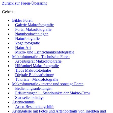
Zurück zur Foren-Übersicht
Gehe zu
Bilder-Foren
Galerie Makrofotografie
Portal Makrofotografie
Naturbeobachtungen
Naturfotografie
Vogelfotografie
Natur-Art
Mikro- und Lichtschrankenfotografie
Makrofotografie - Technische Foren
Arbeitsgerät Makrofotografie
Hilfsmittel Makrofotografie
Tipps Makrofotografie
Digitale Bildbearbeitung
Tutorials - Makrofotografie
Makrofotografie - interne und sonstige Foren
Bedienungsanleitungen
Erläuterungen u. Standpunkte der Makro-Crew
Startseitenbeiträge
Artenkenntnis
Arten-Bestimmungshilfe
Artengalerie mit Fotos und Artenportraits von Insekten und