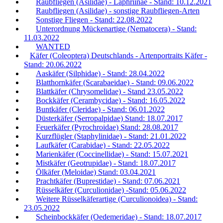
Raubfliegen (Asilidae) - Laphriinae - Stand: 10.12.2021
Raubfliegen (Asilidae) - sonstige Raubfliegen-Arten
Sonstige Fliegen - Stand: 22.08.2022
Unterordnung Mückenartige (Nematocera) - Stand:
11.03.2022
WANTED
Käfer (Coleoptera) Deutschlands - Artenportraits Käfer -
Stand: 20.06.2022
Aaskäfer (Silphidae) - Stand: 28.04.2022
Blatthornkäfer (Scarabaeidae) - Stand: 09.06.2022
Blattkäfer (Chrysomelidae) - Stand 23.05.2022
Bockkäfer (Cerambycidae) - Stand: 16.05.2022
Buntkäfer (Cleridae) - Stand: 06.01.2022
Düsterkäfer (Serropalpidae) Stand: 18.07.2017
Feuerkäfer (Pyrochroidae) Stand: 28.08.2017
Kurzflügler (Staphylinidae) - Stand: 21.01.2022
Laufkäfer (Carabidae) - Stand: 22.05.2022
Marienkäfer (Coccinellidae) - Stand: 15.07.2021
Mistkäfer (Geotrupidae) - Stand: 18.07.2017
Ölkäfer (Meloidae) Stand: 03.04.2021
Prachtkäfer (Buprestidae) - Stand: 07.06.2021
Rüsselkäfer (Curculionidae) -Stand: 05.06.2022
Weitere Rüsselkäferartige (Curculionoidea) - Stand:
23.05.2022
Scheinbockkäfer (Oedemeridae) - Stand: 18.07.2017