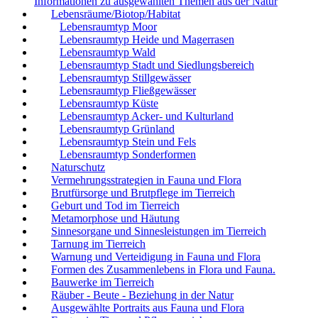
Informationen zu ausgewählten Themen aus der Natur
Lebensräume/Biotop/Habitat
Lebensraumtyp Moor
Lebensraumtyp Heide und Magerrasen
Lebensraumtyp Wald
Lebensraumtyp Stadt und Siedlungsbereich
Lebensraumtyp Stillgewässer
Lebensraumtyp Fließgewässer
Lebensraumtyp Küste
Lebensraumtyp Acker- und Kulturland
Lebensraumtyp Grünland
Lebensraumtyp Stein und Fels
Lebensraumtyp Sonderformen
Naturschutz
Vermehrungsstrategien in Fauna und Flora
Brutfürsorge und Brutpflege im Tierreich
Geburt und Tod im Tierreich
Metamorphose und Häutung
Sinnesorgane und Sinnesleistungen im Tierreich
Tarnung im Tierreich
Warnung und Verteidigung in Fauna und Flora
Formen des Zusammenlebens in Flora und Fauna.
Bauwerke im Tierreich
Räuber - Beute - Beziehung in der Natur
Ausgewählte Portraits aus Fauna und Flora