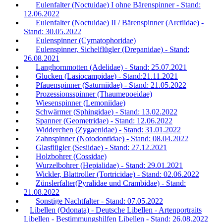
Eulenfalter (Noctuidae) I ohne Bärenspinner - Stand:
12.06.2022
Eulenfalter (Noctuidae) II / Bärenspinner (Arctiidae) -
Stand: 30.05.2022
Eulenspinner (Cymatophoridae)
Eulenspinner, Sichelflügler (Drepanidae) - Stand:
26.08.2021
Langhornmotten (Adelidae) - Stand: 25.07.2021
Glucken (Lasiocampidae) - Stand:21.11.2021
Pfauenspinner (Saturniidae) - Stand: 21.05.2022
Prozessionsspinner (Thaumepoeidae)
Wiesenspinner (Lemoniidae)
Schwärmer (Sphingidae) - Stand: 13.02.2022
Spanner (Geometridae) - Stand: 12.06.2022
Widderchen (Zygaenidae) - Stand: 31.01.2022
Zahnspinner (Notodontidae) - Stand: 08.04.2022
Glasflügler (Sesiidae) - Stand: 27.12.2021
Holzbohrer (Cossidae)
Wurzelbohrer (Hepialidae) - Stand: 29.01.2021
Wickler, Blattroller (Tortricidae) - Stand: 02.06.2022
Zünslerfalter(Pyralidae und Crambidae) - Stand:
21.08.2022
Sonstige Nachtfalter - Stand: 07.05.2022
Libellen (Odonata) - Deutsche Libellen - Artenportraits
Libellen - Bestimmungshilfen Libellen - Stand: 26.08.2022