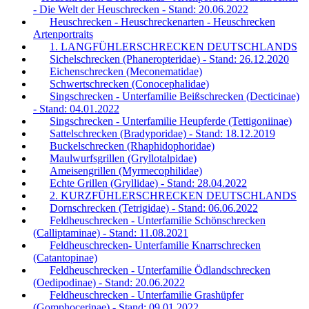
- Die Welt der Heuschrecken - Stand: 20.06.2022
Heuschrecken - Heuschreckenarten - Heuschrecken
Artenportraits
1. LANGFÜHLERSCHRECKEN DEUTSCHLANDS
Sichelschrecken (Phaneropteridae) - Stand: 26.12.2020
Eichenschrecken (Meconematidae)
Schwertschrecken (Conocephalidae)
Singschrecken - Unterfamilie Beißschrecken (Decticinae)
- Stand: 04.01.2022
Singschrecken - Unterfamilie Heupferde (Tettigoniinae)
Sattelschrecken (Bradyporidae) - Stand: 18.12.2019
Buckelschrecken (Rhaphidophoridae)
Maulwurfsgrillen (Gryllotalpidae)
Ameisengrillen (Myrmecophilidae)
Echte Grillen (Gryllidae) - Stand: 28.04.2022
2. KURZFÜHLERSCHRECKEN DEUTSCHLANDS
Dornschrecken (Tetrigidae) - Stand: 06.06.2022
Feldheuschrecken - Unterfamilie Schönschrecken
(Calliptaminae) - Stand: 11.08.2021
Feldheuschrecken- Unterfamilie Knarrschrecken
(Catantopinae)
Feldheuschrecken - Unterfamilie Ödlandschrecken
(Oedipodinae) - Stand: 20.06.2022
Feldheuschrecken - Unterfamilie Grashüpfer
(Gomphocerinae) - Stand: 09.01.2022