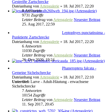
Gestreifte Zartschrecke
Dateianhang
von
Artengalerie
» 18. Jul 2017, 22:20
8
Antworten
9731
Zugriffe
Letzter Beitrag
von
Artengalerie
Neuester Beitrag
25. Aug 2017, 22:59
Leptophyes punctatissima -
Punktierte Zartschrecke
Dateianhang
von
Artengalerie
» 18. Jul 2017, 22:20
6
Antworten
11030
Zugriffe
Letzter Beitrag
von
Artengalerie
Neuester Beitrag
26. Dez 2020, 19:24
Phaneroptera falcata -
Gemeine Sichelschrecke
Dateianhang
von
Artengalerie
» 18. Jul 2017, 22:10
Untertitel:
Larve - Adult-Häutung - erwachsene
Sichelschrecke
7
Antworten
10154
Zugriffe
Letzter Beitrag
von
Artengalerie
Neuester Beitrag
11. Sep 2017, 20:45