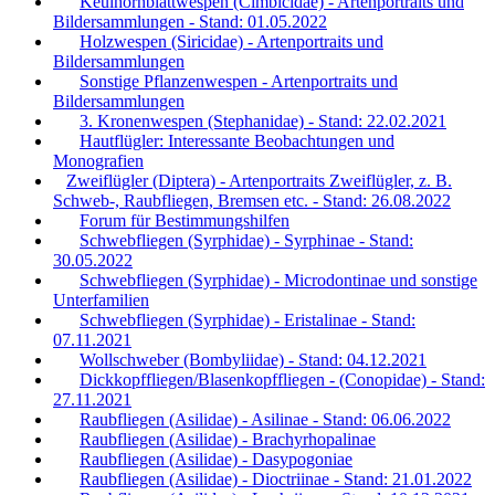
Keulhornblattwespen (Cimbicidae) - Artenportraits und
Bildersammlungen - Stand: 01.05.2022
Holzwespen (Siricidae) - Artenportraits und
Bildersammlungen
Sonstige Pflanzenwespen - Artenportraits und
Bildersammlungen
3. Kronenwespen (Stephanidae) - Stand: 22.02.2021
Hautflügler: Interessante Beobachtungen und
Monografien
Zweiflügler (Diptera) - Artenportraits Zweiflügler, z. B.
Schweb-, Raubfliegen, Bremsen etc. - Stand: 26.08.2022
Forum für Bestimmungshilfen
Schwebfliegen (Syrphidae) - Syrphinae - Stand:
30.05.2022
Schwebfliegen (Syrphidae) - Microdontinae und sonstige
Unterfamilien
Schwebfliegen (Syrphidae) - Eristalinae - Stand:
07.11.2021
Wollschweber (Bombyliidae) - Stand: 04.12.2021
Dickkopffliegen/Blasenkopffliegen - (Conopidae) - Stand:
27.11.2021
Raubfliegen (Asilidae) - Asilinae - Stand: 06.06.2022
Raubfliegen (Asilidae) - Brachyrhopalinae
Raubfliegen (Asilidae) - Dasypogoniae
Raubfliegen (Asilidae) - Dioctriinae - Stand: 21.01.2022