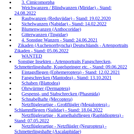
3. Cimicomorpha
Weichwanzen / Blindwanzen (Miridae) - Stand:
24.08.2022
Raubwanzen (Reduviidae) - Stand: 19.02.2020
Sichelwanzen (Nabidae) - Stand: 14.02.2022
Blumenwanzen (Anthocoridae)
Gitterwanzen (Tingidae)
4. Sonstige Wanzen - Stand: 24.06.2021
Zikaden (Auchenorrhyncha) Deutschlands - Artenportraits
Zikaden - Stand: 05.06.2022
WANTED
Sonstige Insekten - Artenportraits Fangschrecken,
Schmetterlingshafte, Kugelspringer etc. - Stand: 09.06.2022
Eintagsfliegen (Ephemeroptera) - Stand: 12.02.2021
Fangschrecken (Mantodea) - Stand: 13.10.2021
Schaben (Blattodea)
Ohrwürmer (Dermaptera)
Gespenst- und Stabschrecken (Phasmida)
Schnabelhafte (Mecoptera)
Netzflüglerartige - Großflügler (Megaloptera) -
Schlammfliegen (Sialidae) - Stand: 18.04.2022
Netzflüglerartige - Kamelhalsfliegen (Raphidioptera) -
Stand: 07.05.2022
Netzflüglerartige - Netzflügler (Neuroptera) -
Schmetterlingshafte (Ascalaphidae)