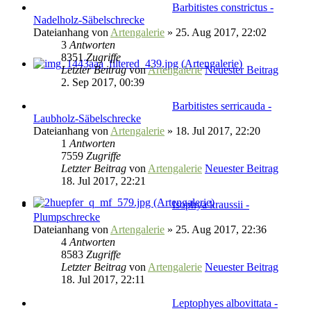
Barbitistes constrictus -
Nadelholz-Säbelschrecke
Dateianhang
von
Artengalerie
» 25. Aug 2017, 22:02
3
Antworten
8351
Zugriffe
Letzter Beitrag
von
Artengalerie
Neuester Beitrag
2. Sep 2017, 00:39
Barbitistes serricauda -
Laubholz-Säbelschrecke
Dateianhang
von
Artengalerie
» 18. Jul 2017, 22:20
1
Antworten
7559
Zugriffe
Letzter Beitrag
von
Artengalerie
Neuester Beitrag
18. Jul 2017, 22:21
Isophya kraussii -
Plumpschrecke
Dateianhang
von
Artengalerie
» 25. Aug 2017, 22:36
4
Antworten
8583
Zugriffe
Letzter Beitrag
von
Artengalerie
Neuester Beitrag
18. Jul 2017, 22:11
Leptophyes albovittata -