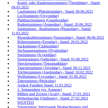
Kugel- oder Haubennetzspinnen (Theridiidae) - Stand:
04.03.2021
Laufspinnen (Philodromidae) - Stand: 06.06.2022
Luchsspinnen (Oxyopidae)
Plattbauchspinnen (Gnaphosidae)
Radnetzspinnen (Araneidae) - Stand: 20.06.2022
Jagdspinnen - Raubspinnen (Pisauridae) - Stand:
11.03.2022
Riesenkrabbenspinnen (Sparassidae) - Stand: 06.06.2022
Röhrenspinnen (Eresidae) - Stand: 20.02.2022
Sackspinnen (Clubionidae)
Sechsaugenspinnen (Dysderidae)
Speispinnen (Scytodidae)
Springspinnen (Salticidae) - Stand: 01.06.2022
Streckerspinnen (Tetragnathidae)
Tapezierspinnen (Atypidae) - Stand: 09.12.2021
Trichterspinnen (Agelenidae) - Stand: 10.02.2022
Wolfspinnen (Lycosidae) - Stand: 01.06.2022
Zitterspinnen (Pholcidae)
Andere Familien Stand: 11.03.2022
2. Spinnentiere (ex. Araneae)
Milben und Zecken (Acari) - Stand: 27.01.2021
Weberknechte (Opiliones) - Stand: 27.02.2021
WANTED
Spinnentiere: Interessante Beobachtungen und