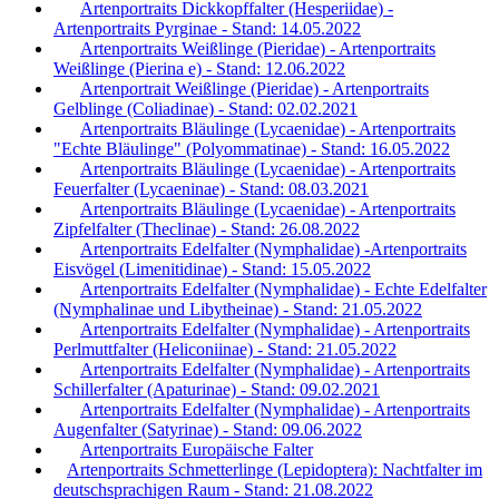
Artenportraits Dickkopffalter (Hesperiidae) -
Artenportraits Pyrginae - Stand: 14.05.2022
Artenportraits Weißlinge (Pieridae) - Artenportraits
Weißlinge (Pierina e) - Stand: 12.06.2022
Artenportrait Weißlinge (Pieridae) - Artenportraits
Gelblinge (Coliadinae) - Stand: 02.02.2021
Artenportraits Bläulinge (Lycaenidae) - Artenportraits
"Echte Bläulinge" (Polyommatinae) - Stand: 16.05.2022
Artenportraits Bläulinge (Lycaenidae) - Artenportraits
Feuerfalter (Lycaeninae) - Stand: 08.03.2021
Artenportraits Bläulinge (Lycaenidae) - Artenportraits
Zipfelfalter (Theclinae) - Stand: 26.08.2022
Artenportraits Edelfalter (Nymphalidae) -Artenportraits
Eisvögel (Limenitidinae) - Stand: 15.05.2022
Artenportraits Edelfalter (Nymphalidae) - Echte Edelfalter
(Nymphalinae und Libytheinae) - Stand: 21.05.2022
Artenportraits Edelfalter (Nymphalidae) - Artenportraits
Perlmuttfalter (Heliconiinae) - Stand: 21.05.2022
Artenportraits Edelfalter (Nymphalidae) - Artenportraits
Schillerfalter (Apaturinae) - Stand: 09.02.2021
Artenportraits Edelfalter (Nymphalidae) - Artenportraits
Augenfalter (Satyrinae) - Stand: 09.06.2022
Artenportraits Europäische Falter
Artenportraits Schmetterlinge (Lepidoptera): Nachtfalter im
deutschsprachigen Raum - Stand: 21.08.2022