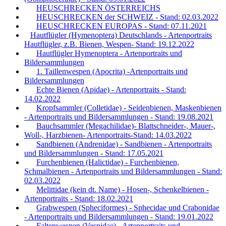
HEUSCHRECKEN ÖSTERREICHS
HEUSCHRECKEN der SCHWEIZ - Stand: 02.03.2022
HEUSCHRECKEN EUROPAS - Stand: 07.11.2021
Hautflügler (Hymenoptera) Deutschlands - Artenportraits
Hautflügler, z.B. Bienen, Wespen- Stand: 19.12.2022
Hautflügler Hymenoptera - Artenportraits und
Bildersammlungen
1. Taillenwespen (Apocrita) -Artenportraits und
Bildersammlungen
Echte Bienen (Apidae) - Artenportraits - Stand:
14.02.2022
Kropfsammler (Colletidae) - Seidenbienen, Maskenbienen
- Artenportraits und Bildersammlungen - Stand: 19.08.2021
Bauchsammler (Megachilidae)- Blattschneider-, Mauer-,
Woll-, Harzbienen- Artenportraits-Stand: 14.03.2022
Sandbienen (Andrenidae) - Sandbienen - Artenportraits
und Bildersammlungen - Stand: 17.05.2021
Furchenbienen (Halictidae) - Furchenbienen,
Schmalbienen - Artenportraits und Bildersammlungen - Stand:
02.03.2022
Melittidae (kein dt. Name) - Hosen-, Schenkelbienen -
Artenportraits - Stand: 18.02.2021
Grabwespen (Spheciformes) - Sphecidae und Crabonidae
- Artenportraits und Bildersammlungen - Stand: 19.01.2022
Faltenwespen (Vespidae) - Artenportraits und