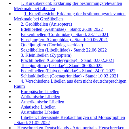
1. Kurzübersicht: Erklärung der bestimmungsrelevanten
Merkmale bei Libellen
1. Kurzübersicht: Erklärung der bestimmungsrelevanten
Merkmale bei Großlibellen
2. Großlibellen (Anisoptera)
Edellibellen (Aeshnidae) - Stand: 26.08.2022
Falkenlibellen (Corduliidae) - Stand: 28.11.2021
Flussjungfern (Gomphidae) - Stand: 20.06.2021
Quelljungfern (Cordulegasteridae)
Segellibellen (Libellulidae) - Stand: 22.06.2022
3. Kleinlibellen (Zygoptera)
Prachtlibellen (Calopterygidae) - Stand: 02.02.2021
Teichjungfern (Lestidae) - Stand: 06.06.2022
Federlibellen (Platycnemididae) - Stand: 24.01.2022
Schlanklibellen (Coenagrionidae) - Stand: 10.03.2021
4. Verschiedene Libellen aus dem nicht deutschsprachigen
Raum
Europäische Libellen
Afrikanische Libellen
Amerikanische Libellen
Asiatische Libellen
Australische Libellen
Libellen: Interessante Beobachtungen und Monographien
- Stand: 21.05.2022
Heuschrecken Deutschlands - Artenportraits Heuschrecken