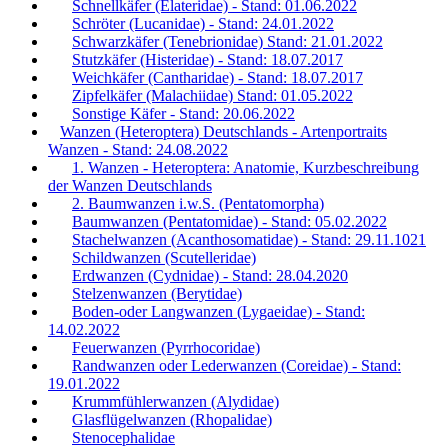
Schnellkäfer (Elateridae) - Stand: 01.06.2022
Schröter (Lucanidae) - Stand: 24.01.2022
Schwarzkäfer (Tenebrionidae) Stand: 21.01.2022
Stutzkäfer (Histeridae) - Stand: 18.07.2017
Weichkäfer (Cantharidae) - Stand: 18.07.2017
Zipfelkäfer (Malachiidae) Stand: 01.05.2022
Sonstige Käfer - Stand: 20.06.2022
Wanzen (Heteroptera) Deutschlands - Artenportraits
Wanzen - Stand: 24.08.2022
1. Wanzen - Heteroptera: Anatomie, Kurzbeschreibung
der Wanzen Deutschlands
2. Baumwanzen i.w.S. (Pentatomorpha)
Baumwanzen (Pentatomidae) - Stand: 05.02.2022
Stachelwanzen (Acanthosomatidae) - Stand: 29.11.1021
Schildwanzen (Scutelleridae)
Erdwanzen (Cydnidae) - Stand: 28.04.2020
Stelzenwanzen (Berytidae)
Boden-oder Langwanzen (Lygaeidae) - Stand:
14.02.2022
Feuerwanzen (Pyrrhocoridae)
Randwanzen oder Lederwanzen (Coreidae) - Stand:
19.01.2022
Krummfühlerwanzen (Alydidae)
Glasflügelwanzen (Rhopalidae)
Stenocephalidae