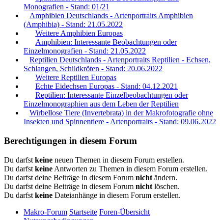
Monografien - Stand: 01/21
Amphibien Deutschlands - Artenportraits Amphibien
(Amphibia) - Stand: 21.05.2022
Weitere Amphibien Europas
Amphibien: Interessante Beobachtungen oder
Einzelmonografien - Stand: 21.05.2022
Reptilien Deutschlands - Artenportraits Reptilien - Echsen,
Schlangen, Schildkröten - Stand: 20.06.2022
Weitere Reptilien Europas
Echte Eidechsen Europas - Stand: 04.12.2021
Reptilien: Interessante Einzelbeobachtungen oder
Einzelmonographien aus dem Leben der Reptilien
Wirbellose Tiere (Invertebrata) in der Makrofotografie ohne
Insekten und Spinnentiere - Artenportraits - Stand: 09.06.2022
Berechtigungen in diesem Forum
Du darfst
keine
neuen Themen in diesem Forum erstellen.
Du darfst
keine
Antworten zu Themen in diesem Forum erstellen.
Du darfst deine Beiträge in diesem Forum
nicht
ändern.
Du darfst deine Beiträge in diesem Forum
nicht
löschen.
Du darfst
keine
Dateianhänge in diesem Forum erstellen.
Makro-Forum
Startseite
Foren-Übersicht