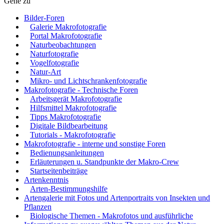
Gehe zu
Bilder-Foren
Galerie Makrofotografie
Portal Makrofotografie
Naturbeobachtungen
Naturfotografie
Vogelfotografie
Natur-Art
Mikro- und Lichtschrankenfotografie
Makrofotografie - Technische Foren
Arbeitsgerät Makrofotografie
Hilfsmittel Makrofotografie
Tipps Makrofotografie
Digitale Bildbearbeitung
Tutorials - Makrofotografie
Makrofotografie - interne und sonstige Foren
Bedienungsanleitungen
Erläuterungen u. Standpunkte der Makro-Crew
Startseitenbeiträge
Artenkenntnis
Arten-Bestimmungshilfe
Artengalerie mit Fotos und Artenportraits von Insekten und
Pflanzen
Biologische Themen - Makrofotos und ausführliche