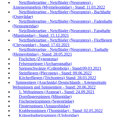
Netzflüglerartige - Netzflügler (Neuroptera) -
Ameisenjungfern (Myrmeleontidae) - Stand: 11.03.2022
Netzflüglerartige - Netzflügler (Neuroptera) - Bachhafte
(Osmylidae)
Netzflüglerartige - Netzflügler (Neuroptera) - Fadenhafte
(Nemopteridae)
Netzflüglerartige - Netzflügler (Neuroptera) - Fanghafte
(Mantispidae) - Stand: 15.12.2021
Netzflüglerartige - Netzflügler (Neuroptera) - Florfliegen
(Chrysopidae) - Stand: 17.02.2021
Netzflüglerartige - Netzflügler (Neuroptera) - Taghafte
(Hemerobiidae) - Stand: 28.05.2021
Fischchen (Zygentoma)
Felsenspringer (Archaeognatha)
Springschwänze (Collembola) - Stand:09.03.2021
Steinfliegen (Plecopeta) - Stand: 09.06.2022
Köcherfliegen (Trichoptera) Stand: 28.03.2022
Spinnentiere (Arachnida) Deutschlands - Artenportraits
Webspinnen und Spinnentiere - Stand: 20.06.2022
1. Webspinnen (Araneae) - Stand: 24.09.2021
Dornfingerspinnen (Miturgidae)
Fischernetzspinnen (Segestriidae)
Finsterspinnen (Amaurobiidae)
Krabbenspinnen (Thomisidae) - Stand: 02.05.2022
Kräuselradnetzspinnen (Uloboridae)