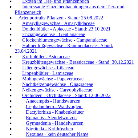
Exoten im Tier- und Pflanzenreich
Interessante Einzelbeobachtungen aus dem Tier- und
Pflanzenreich
Artenportraits Pflanzen - Stand: 25.08.2022
Amaryllisgewächse - Amaryllidaceae
Doldenblütler - Apiaceae - Stand: 23.10.2021
Enziangewächse - Gentianaceae
Glockenblumengewächse - Campanulaceae
Hahnenfußgewächse - Ranunculaceae - Stand:
23.04.2021
Korbblütler - Asteraceae
Kreuzblütengewächse - Brassicaceae - Stand: 30.12.2021
Liliengewächse - Liliaceae
Lippenblütler - Lamiaceae
Mohngewächse - Papaveraceae
Nachtkerzengewächse - Onagraceae
Nelkengewächse - Caryophyllaceae
Orchideen - Orchidaceae - Stand: 12.06.2022
Anacamptis - Hundswurzen
Cephalanthera - Waldvöglein
Dactylorhiza - Knabenkräuter
Epipactis - Stendelwurzen
Gymnadenia - Händelwurzen
Nigritella - Kohlröschen
Neotinea - kein deutscher Name