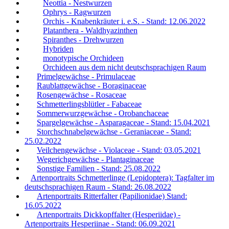
Neottia - Nestwurzen
Ophrys - Ragwurzen
Orchis - Knabenkräuter i. e.S. - Stand: 12.06.2022
Platanthera - Waldhyazinthen
Spiranthes - Drehwurzen
Hybriden
monotypische Orchideen
Orchideen aus dem nicht deutschsprachigen Raum
Primelgewächse - Primulaceae
Raublattgewächse - Boraginaceae
Rosengewächse - Rosaceae
Schmetterlingsblütler - Fabaceae
Sommerwurzgewächse - Orobanchaceae
Spargelgewächse - Asparagaceae - Stand: 15.04.2021
Storchschnabelgewächse - Geraniaceae - Stand:
25.02.2022
Veilchengewächse - Violaceae - Stand: 03.05.2021
Wegerichgewächse - Plantaginaceae
Sonstige Familien - Stand: 25.08.2022
Artenportraits Schmetterlinge (Lepidoptera): Tagfalter im
deutschsprachigen Raum - Stand: 26.08.2022
Artenportraits Ritterfalter (Papilionidae) Stand:
16.05.2022
Artenportraits Dickkopffalter (Hesperiidae) -
Artenportraits Hesperiinae - Stand: 06.09.2021