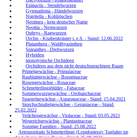
Epipactis - Stendelwurzen
Gymnadenia - Händelwurzen
Nigritella - Kohlröschen
Neotinea - kein deutscher Name
Neottia - Nestwurzen
Ophrys - Ragwurzen
Orchis - Knabenkräuter i. e.S. - Stand: 12.06.2022
Platanthera - Waldhyazinthen
Spiranthes - Drehwurzen
Hybriden
monotypische Orchideen
Orchideen aus dem nicht deutschsprachigen Raum
Primelgewächse - Primulaceae
Raublattgewächse - Boraginaceae
Rosengewächse - Rosaceae
Schmetterlingsblütler - Fabaceae
Sommerwurzgewächse - Orobanchaceae
Spargelgewächse - Asparagaceae - Stand: 15.04.2021
Storchschnabelgewächse - Geraniaceae - Stand:
25.02.2022
Veilchengewächse - Violaceae - Stand: 03.05.2021
Wegerichgewächse - Plantaginaceae
Sonstige Familien - Stand: 25.08.2022
Artenportraits Schmetterlinge (Lepidoptera): Tagfalter im