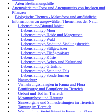
Arten-Bestimmungshilfe
Artengalerie mit Fotos und Artenportraits von Insekten und
Pflanzen
Biologische Themen - Makrofotos und ausführliche
Informationen zu ausgewählten Themen aus der Natur
Lebensräume/Biotop/Habitat
Lebensraumtyp Moor
Lebensraumtyp Heide und Magerrasen
Lebensraumtyp Wald
Lebensraumtyp Stadt und Siedlungsbereich
Lebensraumtyp Stillgewässer
Lebensraumtyp Fließgewässer
Lebensraumtyp Küste
Lebensraumtyp Acker- und Kulturland
Lebensraumtyp Grünland
Lebensraumtyp Stein und Fels
Lebensraumtyp Sonderformen
Naturschutz
Vermehrungsstrategien in Fauna und Flora
Brutfürsorge und Brutpflege im Tierreich
Geburt und Tod im Tierreich
Metamorphose und Häutung
Sinnesorgane und Sinnesleistungen im Tierreich
Tarnung im Tierreich
Warnung und Verteidigung in Fauna und Flora