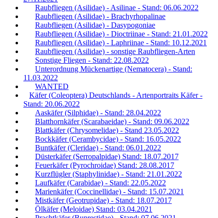
Raubfliegen (Asilidae) - Asilinae - Stand: 06.06.2022
Raubfliegen (Asilidae) - Brachyrhopalinae
Raubfliegen (Asilidae) - Dasypogoniae
Raubfliegen (Asilidae) - Dioctriinae - Stand: 21.01.2022
Raubfliegen (Asilidae) - Laphriinae - Stand: 10.12.2021
Raubfliegen (Asilidae) - sonstige Raubfliegen-Arten
Sonstige Fliegen - Stand: 22.08.2022
Unterordnung Mückenartige (Nematocera) - Stand:
11.03.2022
WANTED
Käfer (Coleoptera) Deutschlands - Artenportraits Käfer -
Stand: 20.06.2022
Aaskäfer (Silphidae) - Stand: 28.04.2022
Blatthornkäfer (Scarabaeidae) - Stand: 09.06.2022
Blattkäfer (Chrysomelidae) - Stand 23.05.2022
Bockkäfer (Cerambycidae) - Stand: 16.05.2022
Buntkäfer (Cleridae) - Stand: 06.01.2022
Düsterkäfer (Serropalpidae) Stand: 18.07.2017
Feuerkäfer (Pyrochroidae) Stand: 28.08.2017
Kurzflügler (Staphylinidae) - Stand: 21.01.2022
Laufkäfer (Carabidae) - Stand: 22.05.2022
Marienkäfer (Coccinellidae) - Stand: 15.07.2021
Mistkäfer (Geotrupidae) - Stand: 18.07.2017
Ölkäfer (Meloidae) Stand: 03.04.2021
Prachtkäfer (Buprestidae) - Stand: 07.06.2021