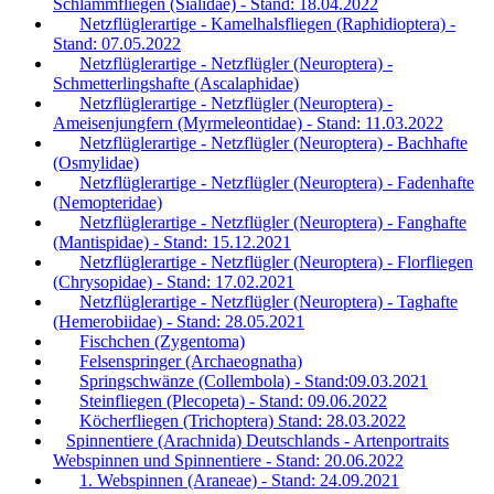
Schlammfliegen (Sialidae) - Stand: 18.04.2022
Netzflüglerartige - Kamelhalsfliegen (Raphidioptera) -
Stand: 07.05.2022
Netzflüglerartige - Netzflügler (Neuroptera) -
Schmetterlingshafte (Ascalaphidae)
Netzflüglerartige - Netzflügler (Neuroptera) -
Ameisenjungfern (Myrmeleontidae) - Stand: 11.03.2022
Netzflüglerartige - Netzflügler (Neuroptera) - Bachhafte
(Osmylidae)
Netzflüglerartige - Netzflügler (Neuroptera) - Fadenhafte
(Nemopteridae)
Netzflüglerartige - Netzflügler (Neuroptera) - Fanghafte
(Mantispidae) - Stand: 15.12.2021
Netzflüglerartige - Netzflügler (Neuroptera) - Florfliegen
(Chrysopidae) - Stand: 17.02.2021
Netzflüglerartige - Netzflügler (Neuroptera) - Taghafte
(Hemerobiidae) - Stand: 28.05.2021
Fischchen (Zygentoma)
Felsenspringer (Archaeognatha)
Springschwänze (Collembola) - Stand:09.03.2021
Steinfliegen (Plecopeta) - Stand: 09.06.2022
Köcherfliegen (Trichoptera) Stand: 28.03.2022
Spinnentiere (Arachnida) Deutschlands - Artenportraits
Webspinnen und Spinnentiere - Stand: 20.06.2022
1. Webspinnen (Araneae) - Stand: 24.09.2021