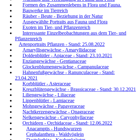
Formen des Zusammenlebens in Flora und Fauna.
Bauwerke im Tierreich
Räuber - Beute - Beziehung in der Natur
Ausgewählte Portraits aus Fauna und Flora
Exoten im Tier- und Pflanzenreich
Interessante Einzelbeobachtungen aus dem Tier- und
Pflanzenreich
Artenportraits Pflanzen - Stand: 25.08.2022
Amaryllisgewächse - Amaryllidaceae
Doldenblütler - Apiaceae - Stand: 23.10.2021
Enziangewächse - Gentianaceae
Glockenblumengewächse - Campanulaceae
Hahnenfußgewächse - Ranunculaceae - Stand:
23.04.2021
Korbblütler - Asteraceae
Kreuzblütengewächse - Brassicaceae - Stand: 30.12.2021
Liliengewächse - Liliaceae
Lippenblütler - Lamiaceae
Mohngewächse - Papaveraceae
Nachtkerzengewächse - Onagraceae
Nelkengewächse - Caryophyllaceae
Orchideen - Orchidaceae - Stand: 12.06.2022
Anacamptis - Hundswurzen
Cephalanthera - Waldvöglein
Dactylorhiza - Knabenkräuter