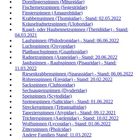
Dornfingerspinnen (Miturgidae)
Fischernetzspinnen (Segestriidae)
Finsterspinnen (Amaurobiidae)
Krabbenspinnen (Thomisidae) - Stand: 02.05.2022
Kräuselradnetzspinnen (Uloboridae)
Kugel- oder Haubennetzspinnen (Theridiidae) - Stand:
04.03.2021
Laufspinnen (Philodromidae) - Stand: 06.06.2022
Luchsspinnen (Oxyopidae)
Plattbauchspinnen (Gnaphosidae)
Radnetzspinnen (Araneidae) - Stand: 20.06.2022
Jagdspinnen - Raubspinnen (Pisauridae) - Stand:
11.03.2022
Riesenkrabbenspinnen (Sparassidae) - Stand: 06.06.2022
Röhrenspinnen (Eresidae) - Stand: 20.02.2022
Sackspinnen (Clubionidae)
Sechsaugenspinnen (Dysderidae)
Speispinnen (Scytodidae)
Springspinnen (Salticidae) - Stand: 01.06.2022
Streckerspinnen (Tetragnathidae)
Tapezierspinnen (Atypidae) - Stand: 09.12.2021
Trichterspinnen (Agelenidae) - Stand: 10.02.2022
Wolfspinnen (Lycosidae) - Stand: 01.06.2022
Zitterspinnen (Pholcidae)
Andere Familien Stand: 11.03.2022