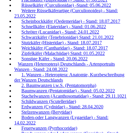
Rüsselkäfer (Curculionidae) -Stand: 05.06.2022
Weitere Rüsselkäferartige (Curculionoidea) - Stand:
23.05.2022
Scheinbockkäfer (Oedemeridae) - Stand: 18.07.2017
Schnellkäfer (Elateridae) - Stand: 01.06.2022
Schröter (Lucanidae) - Stand: 24.01.2022
Schwarzkäfer (Tenebrionidae) Stand: 21.01.2022
Stutzkäfer (Histeridae) - Stand: 18.07.2017
Weichkäfer (Cantharidae) - Stand: 18.07.2017
Zipfelkäfer (Malachiidae) Stand: 01.05.2022
Sonstige Käfer - Stand: 20.06.2022
Wanzen (Heteroptera) Deutschlands - Artenportraits
Wanzen - Stand: 24.08.2022
1. Wanzen - Heteroptera: Anatomie, Kurzbeschreibung
der Wanzen Deutschlands
2. Baumwanzen i.w.S. (Pentatomorpha)
Baumwanzen (Pentatomidae) - Stand: 05.02.2022
Stachelwanzen (Acanthosomatidae) - Stand: 29.11.1021
Schildwanzen (Scutelleridae)
Erdwanzen (Cydnidae) - Stand: 28.04.2020
Stelzenwanzen (Berytidae)
Boden-oder Langwanzen (Lygaeidae) - Stand:
14.02.2022
Feuerwanzen (Pyrrhocoridae)