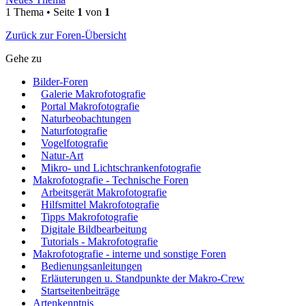
1 Thema • Seite
1
von
1
Zurück zur Foren-Übersicht
Gehe zu
Bilder-Foren
Galerie Makrofotografie
Portal Makrofotografie
Naturbeobachtungen
Naturfotografie
Vogelfotografie
Natur-Art
Mikro- und Lichtschrankenfotografie
Makrofotografie - Technische Foren
Arbeitsgerät Makrofotografie
Hilfsmittel Makrofotografie
Tipps Makrofotografie
Digitale Bildbearbeitung
Tutorials - Makrofotografie
Makrofotografie - interne und sonstige Foren
Bedienungsanleitungen
Erläuterungen u. Standpunkte der Makro-Crew
Startseitenbeiträge
Artenkenntnis