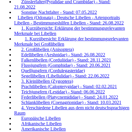
Zünslerfalter(Pyralidae und Crambidae) - Stand:
21.08.2022
Sonstige Nachtfalter - Stand: 07.05.2022
Libellen (Odonata) - Deutsche Libellen - Artenportraits
Libellen - Bestimmungshilfen Libellen - Stand: 26.08.2022
1. Kurzübersicht: Erklärung der bestimmungsrelevanten
Merkmale bei Libellen
1. Kurzübersicht: Erklärung der bestimmungsrelevanten
Merkmale bei Großlibellen
2. Großlibellen (Anisoptera)
Edellibellen (Aeshnidae) - Stand: 26.08.2022
Falkenlibellen (Corduliidae) - Stand: 28.11.2021
Flussjungfern (Gomphidae) - Stand: 20.06.2021
Quelljungfern (Cordulegasteridae)
Segellibellen (Libellulidae) - Stand: 22.06.2022
3. Kleinlibellen (Zygoptera)
Prachtlibellen (Calopterygidae) - Stand: 02.02.2021
Teichjungfern (Lestidae) - Stand: 06.06.2022
Federlibellen (Platycnemididae) - Stand: 24.01.2022
Schlanklibellen (Coenagrionidae) - Stand: 10.03.2021
4. Verschiedene Libellen aus dem nicht deutschsprachigen
Raum
Europäische Libellen
Afrikanische Libellen
Amerikanische Libellen