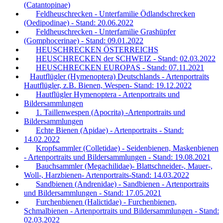
(Catantopinae)
Feldheuschrecken - Unterfamilie Ödlandschrecken
(Oedipodinae) - Stand: 20.06.2022
Feldheuschrecken - Unterfamilie Grashüpfer
(Gomphocerinae) - Stand: 09.01.2022
HEUSCHRECKEN ÖSTERREICHS
HEUSCHRECKEN der SCHWEIZ - Stand: 02.03.2022
HEUSCHRECKEN EUROPAS - Stand: 07.11.2021
Hautflügler (Hymenoptera) Deutschlands - Artenportraits
Hautflügler, z.B. Bienen, Wespen- Stand: 19.12.2022
Hautflügler Hymenoptera - Artenportraits und
Bildersammlungen
1. Taillenwespen (Apocrita) -Artenportraits und
Bildersammlungen
Echte Bienen (Apidae) - Artenportraits - Stand:
14.02.2022
Kropfsammler (Colletidae) - Seidenbienen, Maskenbienen
- Artenportraits und Bildersammlungen - Stand: 19.08.2021
Bauchsammler (Megachilidae)- Blattschneider-, Mauer-,
Woll-, Harzbienen- Artenportraits-Stand: 14.03.2022
Sandbienen (Andrenidae) - Sandbienen - Artenportraits
und Bildersammlungen - Stand: 17.05.2021
Furchenbienen (Halictidae) - Furchenbienen,
Schmalbienen - Artenportraits und Bildersammlungen - Stand:
02.03.2022