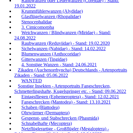
Randwanzen oder Lederwanzen (Coreidae) - Stand:
19.01.2022
Krummfühlerwanzen (Alydidae)
Glasflügelwanzen (Rhopalidae)
Stenocephalidae
3. Cimicomorpha
Weichwanzen / Blindwanzen (Miridae) - Stand:
24.08.2022
Raubwanzen (Reduviidae) - Stand: 19.02.2020
Sichelwanzen (Nabidae) - Stand: 14.02.2022
Blumenwanzen (Anthocoridae)
Gitterwanzen (Tingidae)
4. Sonstige Wanzen - Stand: 24.06.2021
Zikaden (Auchenorrhyncha) Deutschlands - Artenportraits
Zikaden - Stand: 05.06.2022
WANTED
Sonstige Insekten - Artenportraits Fangschrecken,
Schmetterlingshafte, Kugelspringer etc. - Stand: 09.06.2022
Eintagsfliegen (Ephemeroptera) - Stand: 12.02.2021
Fangschrecken (Mantodea) - Stand: 13.10.2021
Schaben (Blattodea)
Ohrwürmer (Dermaptera)
Gespenst- und Stabschrecken (Phasmida)
Schnabelhafte (Mecoptera)
Netzflüglerartige - Großflügler (Megaloptera) -