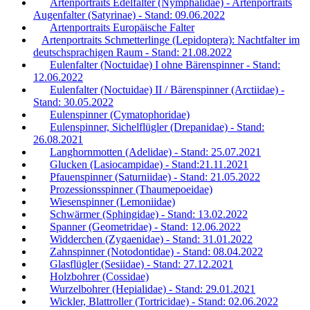
Artenportraits Edelfalter (Nymphalidae) - Artenportraits
Augenfalter (Satyrinae) - Stand: 09.06.2022
Artenportraits Europäische Falter
Artenportraits Schmetterlinge (Lepidoptera): Nachtfalter im
deutschsprachigen Raum - Stand: 21.08.2022
Eulenfalter (Noctuidae) I ohne Bärenspinner - Stand:
12.06.2022
Eulenfalter (Noctuidae) II / Bärenspinner (Arctiidae) -
Stand: 30.05.2022
Eulenspinner (Cymatophoridae)
Eulenspinner, Sichelflügler (Drepanidae) - Stand:
26.08.2021
Langhornmotten (Adelidae) - Stand: 25.07.2021
Glucken (Lasiocampidae) - Stand:21.11.2021
Pfauenspinner (Saturniidae) - Stand: 21.05.2022
Prozessionsspinner (Thaumepoeidae)
Wiesenspinner (Lemoniidae)
Schwärmer (Sphingidae) - Stand: 13.02.2022
Spanner (Geometridae) - Stand: 12.06.2022
Widderchen (Zygaenidae) - Stand: 31.01.2022
Zahnspinner (Notodontidae) - Stand: 08.04.2022
Glasflügler (Sesiidae) - Stand: 27.12.2021
Holzbohrer (Cossidae)
Wurzelbohrer (Hepialidae) - Stand: 29.01.2021
Wickler, Blattroller (Tortricidae) - Stand: 02.06.2022