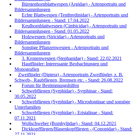
Bürstenhornblattwespen (Argidae) - Artenportraits und
Bildersammlungen
Echte Blattwespen (Tenthredinidae) - Artenportraits und
Bildersammlungen - Stand: 17.04.2022
Keulhornblattwespen (Cimbicidae) - Artenportraits und
Bildersammlungen - Stand: 01.05.2022
Holzwespen (Siricidae) - Artenportraits und
Bildersammlungen
Sonstige Pflanzenwespen - Artenportraits und
Bildersammlungen
3. Kronenwespen (Stephanidae) - Stand: 22.02.2021
Hautflügler: Interessante Beobachtungen und
Monografien
Zweiflügler (Diptera) - Artenportraits Zweiflügler, z. B.
Schweb-, Raubfliegen, Bremsen etc. - Stand: 26.08.2022
Forum für Bestimmungshilfen
Schwebfliegen (Syrphidae) - Syrphinae - Stand:
30.05.2022
Schwebfliegen (Syrphidae) - Microdontinae und sonstige
Unterfamilien
Schwebfliegen (Syrphidae) - Eristalinae - Stand:
07.11.2021
Wollschweber (Bombyliidae) - Stand: 04.12.2021
Dickkopffliegen/Blasenkopffliegen - (Conopidae) - Stand:
27.11.2021