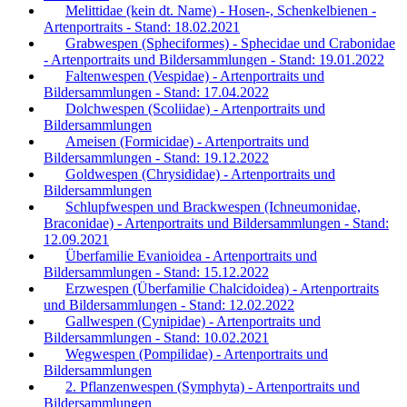
Melittidae (kein dt. Name) - Hosen-, Schenkelbienen -
Artenportraits - Stand: 18.02.2021
Grabwespen (Spheciformes) - Sphecidae und Crabonidae
- Artenportraits und Bildersammlungen - Stand: 19.01.2022
Faltenwespen (Vespidae) - Artenportraits und
Bildersammlungen - Stand: 17.04.2022
Dolchwespen (Scoliidae) - Artenportraits und
Bildersammlungen
Ameisen (Formicidae) - Artenportraits und
Bildersammlungen - Stand: 19.12.2022
Goldwespen (Chrysididae) - Artenportraits und
Bildersammlungen
Schlupfwespen und Brackwespen (Ichneumonidae,
Braconidae) - Artenportraits und Bildersammlungen - Stand:
12.09.2021
Überfamilie Evanioidea - Artenportraits und
Bildersammlungen - Stand: 15.12.2022
Erzwespen (Überfamilie Chalcidoidea) - Artenportraits
und Bildersammlungen - Stand: 12.02.2022
Gallwespen (Cynipidae) - Artenportraits und
Bildersammlungen - Stand: 10.02.2021
Wegwespen (Pompilidae) - Artenportraits und
Bildersammlungen
2. Pflanzenwespen (Symphyta) - Artenportraits und
Bildersammlungen