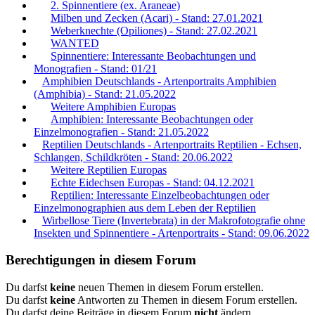
2. Spinnentiere (ex. Araneae)
Milben und Zecken (Acari) - Stand: 27.01.2021
Weberknechte (Opiliones) - Stand: 27.02.2021
WANTED
Spinnentiere: Interessante Beobachtungen und
Monografien - Stand: 01/21
Amphibien Deutschlands - Artenportraits Amphibien
(Amphibia) - Stand: 21.05.2022
Weitere Amphibien Europas
Amphibien: Interessante Beobachtungen oder
Einzelmonografien - Stand: 21.05.2022
Reptilien Deutschlands - Artenportraits Reptilien - Echsen,
Schlangen, Schildkröten - Stand: 20.06.2022
Weitere Reptilien Europas
Echte Eidechsen Europas - Stand: 04.12.2021
Reptilien: Interessante Einzelbeobachtungen oder
Einzelmonographien aus dem Leben der Reptilien
Wirbellose Tiere (Invertebrata) in der Makrofotografie ohne
Insekten und Spinnentiere - Artenportraits - Stand: 09.06.2022
Berechtigungen in diesem Forum
Du darfst
keine
neuen Themen in diesem Forum erstellen.
Du darfst
keine
Antworten zu Themen in diesem Forum erstellen.
Du darfst deine Beiträge in diesem Forum
nicht
ändern.