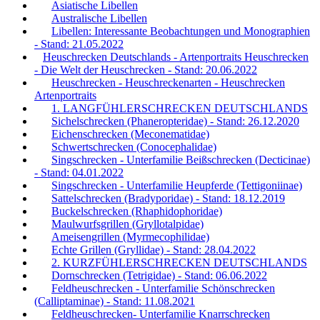
Asiatische Libellen
Australische Libellen
Libellen: Interessante Beobachtungen und Monographien
- Stand: 21.05.2022
Heuschrecken Deutschlands - Artenportraits Heuschrecken
- Die Welt der Heuschrecken - Stand: 20.06.2022
Heuschrecken - Heuschreckenarten - Heuschrecken
Artenportraits
1. LANGFÜHLERSCHRECKEN DEUTSCHLANDS
Sichelschrecken (Phaneropteridae) - Stand: 26.12.2020
Eichenschrecken (Meconematidae)
Schwertschrecken (Conocephalidae)
Singschrecken - Unterfamilie Beißschrecken (Decticinae)
- Stand: 04.01.2022
Singschrecken - Unterfamilie Heupferde (Tettigoniinae)
Sattelschrecken (Bradyporidae) - Stand: 18.12.2019
Buckelschrecken (Rhaphidophoridae)
Maulwurfsgrillen (Gryllotalpidae)
Ameisengrillen (Myrmecophilidae)
Echte Grillen (Gryllidae) - Stand: 28.04.2022
2. KURZFÜHLERSCHRECKEN DEUTSCHLANDS
Dornschrecken (Tetrigidae) - Stand: 06.06.2022
Feldheuschrecken - Unterfamilie Schönschrecken
(Calliptaminae) - Stand: 11.08.2021
Feldheuschrecken- Unterfamilie Knarrschrecken