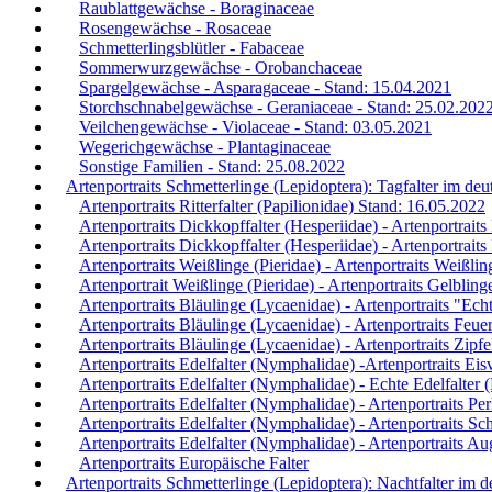
Raublattgewächse - Boraginaceae
Rosengewächse - Rosaceae
Schmetterlingsblütler - Fabaceae
Sommerwurzgewächse - Orobanchaceae
Spargelgewächse - Asparagaceae - Stand: 15.04.2021
Storchschnabelgewächse - Geraniaceae - Stand: 25.02.202
Veilchengewächse - Violaceae - Stand: 03.05.2021
Wegerichgewächse - Plantaginaceae
Sonstige Familien - Stand: 25.08.2022
Artenportraits Schmetterlinge (Lepidoptera): Tagfalter im d
Artenportraits Ritterfalter (Papilionidae) Stand: 16.05.2022
Artenportraits Dickkopffalter (Hesperiidae) - Artenportrait
Artenportraits Dickkopffalter (Hesperiidae) - Artenportrait
Artenportraits Weißlinge (Pieridae) - Artenportraits Weißlin
Artenportrait Weißlinge (Pieridae) - Artenportraits Gelblin
Artenportraits Bläulinge (Lycaenidae) - Artenportraits "Ec
Artenportraits Bläulinge (Lycaenidae) - Artenportraits Feue
Artenportraits Bläulinge (Lycaenidae) - Artenportraits Zipfe
Artenportraits Edelfalter (Nymphalidae) -Artenportraits Eis
Artenportraits Edelfalter (Nymphalidae) - Echte Edelfalter
Artenportraits Edelfalter (Nymphalidae) - Artenportraits Per
Artenportraits Edelfalter (Nymphalidae) - Artenportraits Sch
Artenportraits Edelfalter (Nymphalidae) - Artenportraits Au
Artenportraits Europäische Falter
Artenportraits Schmetterlinge (Lepidoptera): Nachtfalter im