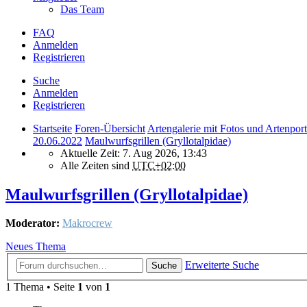
Das Team
FAQ
Anmelden
Registrieren
Suche
Anmelden
Registrieren
Startseite
Foren-Übersicht
Artengalerie mit Fotos und Artenport
20.06.2022
Maulwurfsgrillen (Gryllotalpidae)
Aktuelle Zeit: 7. Aug 2026, 13:43
Alle Zeiten sind
UTC+02:00
Maulwurfsgrillen (Gryllotalpidae)
Moderator:
Makrocrew
Neues Thema
Erweiterte Suche
Suche
1 Thema • Seite
1
von
1