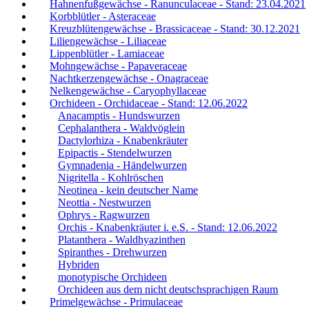
Hahnenfußgewächse - Ranunculaceae - Stand: 23.04.2021
Korbblütler - Asteraceae
Kreuzblütengewächse - Brassicaceae - Stand: 30.12.2021
Liliengewächse - Liliaceae
Lippenblütler - Lamiaceae
Mohngewächse - Papaveraceae
Nachtkerzengewächse - Onagraceae
Nelkengewächse - Caryophyllaceae
Orchideen - Orchidaceae - Stand: 12.06.2022
Anacamptis - Hundswurzen
Cephalanthera - Waldvöglein
Dactylorhiza - Knabenkräuter
Epipactis - Stendelwurzen
Gymnadenia - Händelwurzen
Nigritella - Kohlröschen
Neotinea - kein deutscher Name
Neottia - Nestwurzen
Ophrys - Ragwurzen
Orchis - Knabenkräuter i. e.S. - Stand: 12.06.2022
Platanthera - Waldhyazinthen
Spiranthes - Drehwurzen
Hybriden
monotypische Orchideen
Orchideen aus dem nicht deutschsprachigen Raum
Primelgewächse - Primulaceae