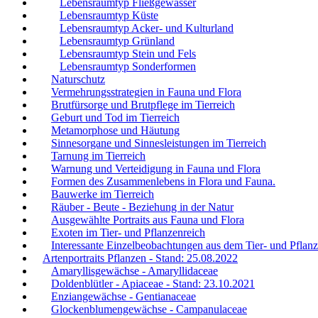
Lebensraumtyp Fließgewässer
Lebensraumtyp Küste
Lebensraumtyp Acker- und Kulturland
Lebensraumtyp Grünland
Lebensraumtyp Stein und Fels
Lebensraumtyp Sonderformen
Naturschutz
Vermehrungsstrategien in Fauna und Flora
Brutfürsorge und Brutpflege im Tierreich
Geburt und Tod im Tierreich
Metamorphose und Häutung
Sinnesorgane und Sinnesleistungen im Tierreich
Tarnung im Tierreich
Warnung und Verteidigung in Fauna und Flora
Formen des Zusammenlebens in Flora und Fauna.
Bauwerke im Tierreich
Räuber - Beute - Beziehung in der Natur
Ausgewählte Portraits aus Fauna und Flora
Exoten im Tier- und Pflanzenreich
Interessante Einzelbeobachtungen aus dem Tier- und Pflanz
Artenportraits Pflanzen - Stand: 25.08.2022
Amaryllisgewächse - Amaryllidaceae
Doldenblütler - Apiaceae - Stand: 23.10.2021
Enziangewächse - Gentianaceae
Glockenblumengewächse - Campanulaceae