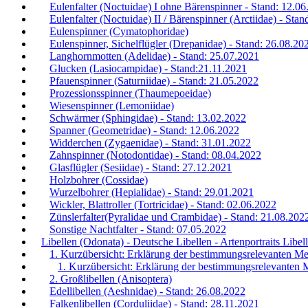
Eulenfalter (Noctuidae) I ohne Bärenspinner - Stand: 12.0
Eulenfalter (Noctuidae) II / Bärenspinner (Arctiidae) - Sta
Eulenspinner (Cymatophoridae)
Eulenspinner, Sichelflügler (Drepanidae) - Stand: 26.08.20
Langhornmotten (Adelidae) - Stand: 25.07.2021
Glucken (Lasiocampidae) - Stand:21.11.2021
Pfauenspinner (Saturniidae) - Stand: 21.05.2022
Prozessionsspinner (Thaumepoeidae)
Wiesenspinner (Lemoniidae)
Schwärmer (Sphingidae) - Stand: 13.02.2022
Spanner (Geometridae) - Stand: 12.06.2022
Widderchen (Zygaenidae) - Stand: 31.01.2022
Zahnspinner (Notodontidae) - Stand: 08.04.2022
Glasflügler (Sesiidae) - Stand: 27.12.2021
Holzbohrer (Cossidae)
Wurzelbohrer (Hepialidae) - Stand: 29.01.2021
Wickler, Blattroller (Tortricidae) - Stand: 02.06.2022
Zünslerfalter(Pyralidae und Crambidae) - Stand: 21.08.202
Sonstige Nachtfalter - Stand: 07.05.2022
Libellen (Odonata) - Deutsche Libellen - Artenportraits Libe
1. Kurzübersicht: Erklärung der bestimmungsrelevanten Me
1. Kurzübersicht: Erklärung der bestimmungsrelevanten 
2. Großlibellen (Anisoptera)
Edellibellen (Aeshnidae) - Stand: 26.08.2022
Falkenlibellen (Corduliidae) - Stand: 28.11.2021