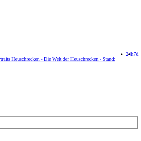
24h
7d
traits Heuschrecken - Die Welt der Heuschrecken - Stand: