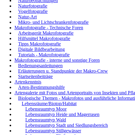
Naturbeobachtungen
Naturfotografie
Vogelfotografie
Natur-Art
Mikro- und Lichtschrankenfotografie
Makrofotografie - Technische Foren
Arbeitsgerät Makrofotografie
Hilfsmittel Makrofotografie
Tipps Makrofotografie
Digitale Bildbearbeitung
Tutorials - Makrofotografie
Makrofotografie - interne und sonstige Foren
Bedienungsanleitungen
Erläuterungen u. Standpunkte der Makro-Crew
Startseitenbeiträge
Artenkenntnis
Arten-Bestimmungshilfe
Artengalerie mit Fotos und Artenportraits von Insekten und Pfl
Biologische Themen - Makrofotos und ausführliche Informat
Lebensräume/Biotop/Habitat
Lebensraumtyp Moor
Lebensraumtyp Heide und Magerrasen
Lebensraumtyp Wald
Lebensraumtyp Stadt und Siedlungsbereich
Lebensraumtyp Stillgewässer