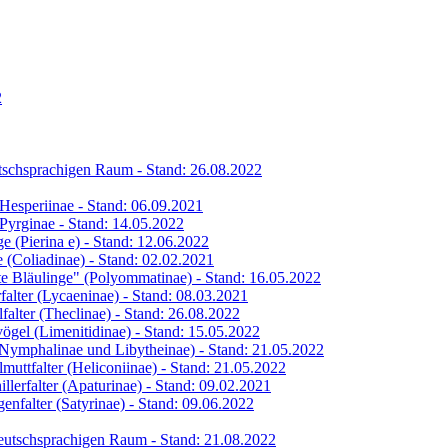
2
eutschsprachigen Raum - Stand: 26.08.2022
s Hesperiinae - Stand: 06.09.2021
s Pyrginae - Stand: 14.05.2022
ge (Pierina e) - Stand: 12.06.2022
ge (Coliadinae) - Stand: 02.02.2021
hte Bläulinge" (Polyommatinae) - Stand: 16.05.2022
rfalter (Lycaeninae) - Stand: 08.03.2021
lfalter (Theclinae) - Stand: 26.08.2022
vögel (Limenitidinae) - Stand: 15.05.2022
 (Nymphalinae und Libytheinae) - Stand: 21.05.2022
lmuttfalter (Heliconiinae) - Stand: 21.05.2022
illerfalter (Apaturinae) - Stand: 09.02.2021
genfalter (Satyrinae) - Stand: 09.06.2022
 deutschsprachigen Raum - Stand: 21.08.2022