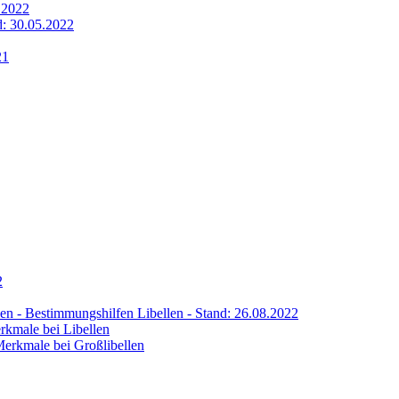
6.2022
nd: 30.05.2022
21
2
llen - Bestimmungshilfen Libellen - Stand: 26.08.2022
rkmale bei Libellen
Merkmale bei Großlibellen