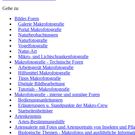
Gehe zu
Bilder-Foren
Galerie Makrofotografie
Portal Makrofotografie
Naturbeobachtungen
Naturfotografie
Vogelfotografie
Natur-Art
Mikro- und Lichtschrankenfotografie
Makrofotografie - Technische Foren
Arbeitsgerät Makrofotografie
Hilfsmittel Makrofotografie
Tipps Makrofotografie
Digitale Bildbearbeitung
Tutorials - Makrofotografie
Makrofotografie - interne und sonstige Foren
Bedienungsanleitungen
Erläuterungen u. Standpunkte der Makro-Crew
Startseitenbeiträge
Artenkenntnis
Arten-Bestimmungshilfe
Artengalerie mit Fotos und Artenportraits von Insekten und Pfl
Biologische Themen - Makrofotos und ausführliche Informat