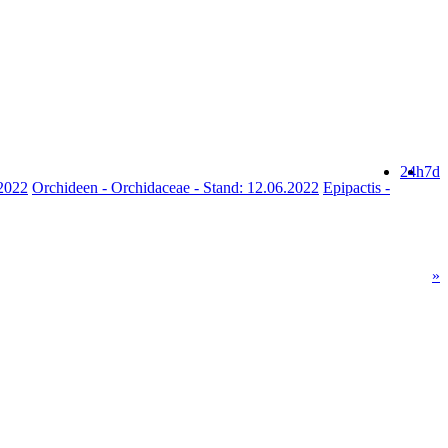
24h
7d
.2022
Orchideen - Orchidaceae - Stand: 12.06.2022
Epipactis -
»