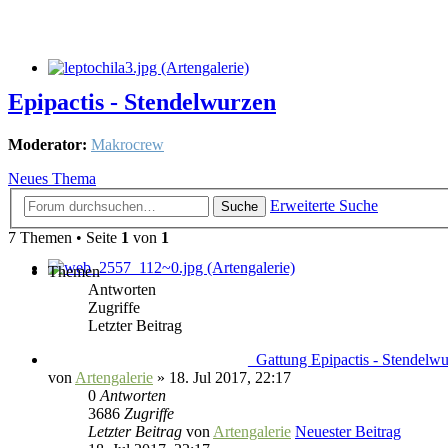
Epipactis - Stendelwurzen
Moderator:
Makrocrew
Neues Thema
Erweiterte Suche
Suche
7 Themen • Seite
1
von
1
Themen
Antworten
Zugriffe
Letzter Beitrag
_Gattung Epipactis - Stendelw
von
Artengalerie
» 18. Jul 2017, 22:17
0
Antworten
3686
Zugriffe
Letzter Beitrag
von
Artengalerie
Neuester Beitrag