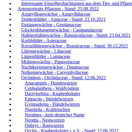
Interessante Einzelbeobachtungen aus dem Tier- und Pflanz
Artenportraits Pflanzen - Stand: 25.08.2022
Amaryllisgewächse - Amaryllidaceae
Doldenblütler - Apiaceae - Stand: 23.10.2021
Enziangewächse - Gentianaceae
Glockenblumengewächse - Campanulaceae
Hahnenfußgewächse - Ranunculaceae - Stand: 23.04.2021
Korbblütler - Asteraceae
Kreuzblütengewächse - Brassicaceae - Stand: 30.12.2021
Liliengewächse - Liliaceae
Lippenblütler - Lamiaceae
Mohngewächse - Papaveraceae
Nachtkerzengewächse - Onagraceae
Nelkengewächse - Caryophyllaceae
Orchideen - Orchidaceae - Stand: 12.06.2022
Anacamptis - Hundswurzen
Cephalanthera - Waldvöglein
Dactylorhiza - Knabenkräuter
Epipactis - Stendelwurzen
Gymnadenia - Händelwurzen
Nigritella - Kohlröschen
Neotinea - kein deutscher Name
Neottia - Nestwurzen
Ophrys - Ragwurzen
Orchis - Knabenkräuter i. e.S. - Stand: 12.06.2022