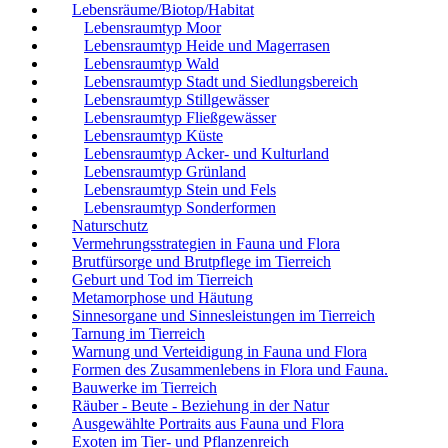
Lebensräume/Biotop/Habitat
Lebensraumtyp Moor
Lebensraumtyp Heide und Magerrasen
Lebensraumtyp Wald
Lebensraumtyp Stadt und Siedlungsbereich
Lebensraumtyp Stillgewässer
Lebensraumtyp Fließgewässer
Lebensraumtyp Küste
Lebensraumtyp Acker- und Kulturland
Lebensraumtyp Grünland
Lebensraumtyp Stein und Fels
Lebensraumtyp Sonderformen
Naturschutz
Vermehrungsstrategien in Fauna und Flora
Brutfürsorge und Brutpflege im Tierreich
Geburt und Tod im Tierreich
Metamorphose und Häutung
Sinnesorgane und Sinnesleistungen im Tierreich
Tarnung im Tierreich
Warnung und Verteidigung in Fauna und Flora
Formen des Zusammenlebens in Flora und Fauna.
Bauwerke im Tierreich
Räuber - Beute - Beziehung in der Natur
Ausgewählte Portraits aus Fauna und Flora
Exoten im Tier- und Pflanzenreich