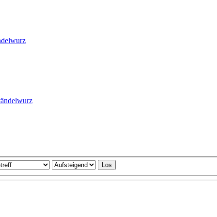
endelwurz
Ständelwurz