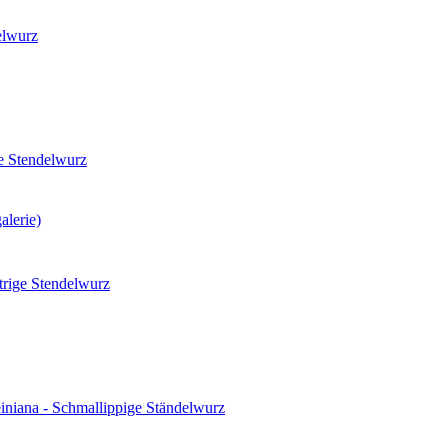
elwurz
te Stendelwurz
ttrige Stendelwurz
teiniana - Schmallippige Ständelwurz