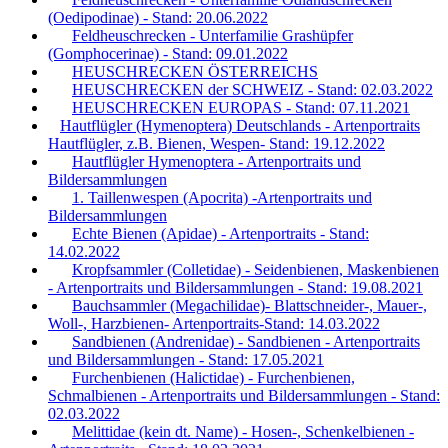
(Oedipodinae) - Stand: 20.06.2022
Feldheuschrecken - Unterfamilie Grashüpfer
(Gomphocerinae) - Stand: 09.01.2022
HEUSCHRECKEN ÖSTERREICHS
HEUSCHRECKEN der SCHWEIZ - Stand: 02.03.2022
HEUSCHRECKEN EUROPAS - Stand: 07.11.2021
Hautflügler (Hymenoptera) Deutschlands - Artenportraits
Hautflügler, z.B. Bienen, Wespen- Stand: 19.12.2022
Hautflügler Hymenoptera - Artenportraits und
Bildersammlungen
1. Taillenwespen (Apocrita) -Artenportraits und
Bildersammlungen
Echte Bienen (Apidae) - Artenportraits - Stand:
14.02.2022
Kropfsammler (Colletidae) - Seidenbienen, Maskenbienen
- Artenportraits und Bildersammlungen - Stand: 19.08.2021
Bauchsammler (Megachilidae)- Blattschneider-, Mauer-,
Woll-, Harzbienen- Artenportraits-Stand: 14.03.2022
Sandbienen (Andrenidae) - Sandbienen - Artenportraits
und Bildersammlungen - Stand: 17.05.2021
Furchenbienen (Halictidae) - Furchenbienen,
Schmalbienen - Artenportraits und Bildersammlungen - Stand:
02.03.2022
Melittidae (kein dt. Name) - Hosen-, Schenkelbienen -