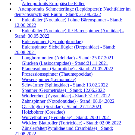
Artenportraits Europäische Falter
Artenportraits Schmetterlinge (Lepidoptera): Nachtfalter im
deutschsprachigen Raum - Stand: 21.08.2022
Eulenfalter (Noctuidae) I ohne Bärenspinner - Stand:
12.06.2022
Eulenfalter (Noctuidae) II / Bärenspinner (Arctiidae) -
Stand: 30.05.2022
Eulenspinner (Cymatophoridae)
Eulenspinner, Sichelflügler (Drepanidae) - Stand:
26.08.2021
Langhornmotten (Adelidae) - Stand: 25.07.2021
Glucken (Lasiocampidae) - Stand:21.11.2021
Pfauenspinner (Saturniidae) - Stand: 21.05.2022
Prozessionsspinner (Thaumepoeidae)
Wiesenspinner (Lemoniidae)
Schwärmer (Sphingidae) - Stand: 13.02.2022
Spanner (Geometridae) - Stand: 12.06.2022
Widderchen (Zygaenidae) - Stand: 31.01.2022
Zahnspinner (Notodontidae) - Stand: 08.04.2022
Glasflügler (Sesiidae) - Stand: 27.12.2021
Holzbohrer (Cossidae)
Wurzelbohrer (Hepialidae) - Stand: 29.01.2021
Wickler, Blattroller (Tortricidae) - Stand: 02.06.2022
Zünslerfalter(Pyralidae und Crambidae) - Stand:
21.08.2022