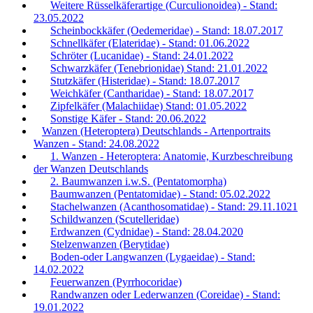
Weitere Rüsselkäferartige (Curculionoidea) - Stand:
23.05.2022
Scheinbockkäfer (Oedemeridae) - Stand: 18.07.2017
Schnellkäfer (Elateridae) - Stand: 01.06.2022
Schröter (Lucanidae) - Stand: 24.01.2022
Schwarzkäfer (Tenebrionidae) Stand: 21.01.2022
Stutzkäfer (Histeridae) - Stand: 18.07.2017
Weichkäfer (Cantharidae) - Stand: 18.07.2017
Zipfelkäfer (Malachiidae) Stand: 01.05.2022
Sonstige Käfer - Stand: 20.06.2022
Wanzen (Heteroptera) Deutschlands - Artenportraits
Wanzen - Stand: 24.08.2022
1. Wanzen - Heteroptera: Anatomie, Kurzbeschreibung
der Wanzen Deutschlands
2. Baumwanzen i.w.S. (Pentatomorpha)
Baumwanzen (Pentatomidae) - Stand: 05.02.2022
Stachelwanzen (Acanthosomatidae) - Stand: 29.11.1021
Schildwanzen (Scutelleridae)
Erdwanzen (Cydnidae) - Stand: 28.04.2020
Stelzenwanzen (Berytidae)
Boden-oder Langwanzen (Lygaeidae) - Stand:
14.02.2022
Feuerwanzen (Pyrrhocoridae)
Randwanzen oder Lederwanzen (Coreidae) - Stand:
19.01.2022