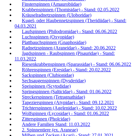
Finsterspinnen (Amaurobiidae)
Krabbenspinnen (Thomisidae) - Stand: 02.05.2022
Kräuselradnetzspinnen (Uloboridae)
Kugel- oder Haubennetzspinnen (Theridiidae) - Stand:
04.03.2021
Laufspinnen (Philodromidae) - Stand: 06.06.2022
Luchsspinnen (Oxyopidae)
Plattbauchspinnen (Gnaphosidae)
Radnetzspinnen (Araneidae) - Stand: 20.06.2022
Jagdspinnen - Raubspinnen (Pisauridae) - Stand:
11.03.2022
Riesenkrabbenspinnen (Sparassidae) - Stand: 06.06.2022
Röhrenspinnen (Eresidae) - Stand: 20.02.2022
Sackspinnen (Clubionidae)
Sechsaugenspinnen (Dysderidae)
Speispinnen (Scytodidae)
Springspinnen (Salticidae) - Stand: 01.06.2022
Streckerspinnen (Tetragnathidae)
Tapezierspinnen (Atypidae) - Stand: 09.12.2021
Trichterspinnen (Agelenidae) - Stand: 10.02.2022
Wolfspinnen (Lycosidae) - Stand: 01.06.2022
Zitterspinnen (Pholcidae)
Andere Familien Stand: 11.03.2022
2. Spinnentiere (ex. Araneae)
Milben und Zecken (Acari) - Stand: 27.01.2021