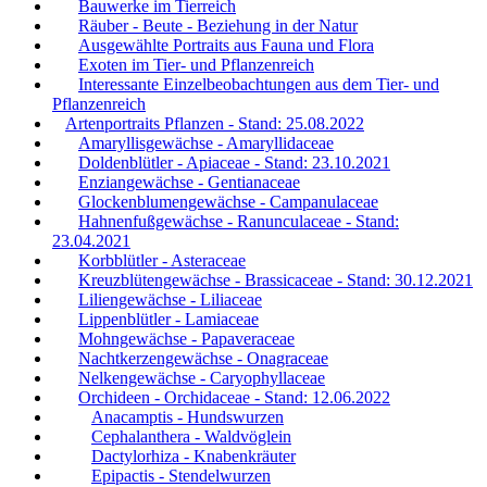
Bauwerke im Tierreich
Räuber - Beute - Beziehung in der Natur
Ausgewählte Portraits aus Fauna und Flora
Exoten im Tier- und Pflanzenreich
Interessante Einzelbeobachtungen aus dem Tier- und
Pflanzenreich
Artenportraits Pflanzen - Stand: 25.08.2022
Amaryllisgewächse - Amaryllidaceae
Doldenblütler - Apiaceae - Stand: 23.10.2021
Enziangewächse - Gentianaceae
Glockenblumengewächse - Campanulaceae
Hahnenfußgewächse - Ranunculaceae - Stand:
23.04.2021
Korbblütler - Asteraceae
Kreuzblütengewächse - Brassicaceae - Stand: 30.12.2021
Liliengewächse - Liliaceae
Lippenblütler - Lamiaceae
Mohngewächse - Papaveraceae
Nachtkerzengewächse - Onagraceae
Nelkengewächse - Caryophyllaceae
Orchideen - Orchidaceae - Stand: 12.06.2022
Anacamptis - Hundswurzen
Cephalanthera - Waldvöglein
Dactylorhiza - Knabenkräuter
Epipactis - Stendelwurzen