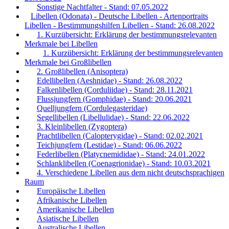
Sonstige Nachtfalter - Stand: 07.05.2022
Libellen (Odonata) - Deutsche Libellen - Artenportraits
Libellen - Bestimmungshilfen Libellen - Stand: 26.08.2022
1. Kurzübersicht: Erklärung der bestimmungsrelevanten
Merkmale bei Libellen
1. Kurzübersicht: Erklärung der bestimmungsrelevanten
Merkmale bei Großlibellen
2. Großlibellen (Anisoptera)
Edellibellen (Aeshnidae) - Stand: 26.08.2022
Falkenlibellen (Corduliidae) - Stand: 28.11.2021
Flussjungfern (Gomphidae) - Stand: 20.06.2021
Quelljungfern (Cordulegasteridae)
Segellibellen (Libellulidae) - Stand: 22.06.2022
3. Kleinlibellen (Zygoptera)
Prachtlibellen (Calopterygidae) - Stand: 02.02.2021
Teichjungfern (Lestidae) - Stand: 06.06.2022
Federlibellen (Platycnemididae) - Stand: 24.01.2022
Schlanklibellen (Coenagrionidae) - Stand: 10.03.2021
4. Verschiedene Libellen aus dem nicht deutschsprachigen
Raum
Europäische Libellen
Afrikanische Libellen
Amerikanische Libellen
Asiatische Libellen
Australische Libellen