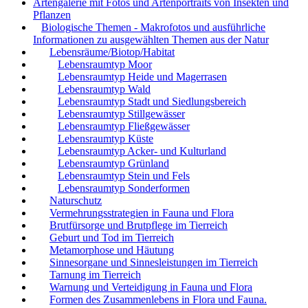
Artengalerie mit Fotos und Artenportraits von Insekten und
Pflanzen
Biologische Themen - Makrofotos und ausführliche
Informationen zu ausgewählten Themen aus der Natur
Lebensräume/Biotop/Habitat
Lebensraumtyp Moor
Lebensraumtyp Heide und Magerrasen
Lebensraumtyp Wald
Lebensraumtyp Stadt und Siedlungsbereich
Lebensraumtyp Stillgewässer
Lebensraumtyp Fließgewässer
Lebensraumtyp Küste
Lebensraumtyp Acker- und Kulturland
Lebensraumtyp Grünland
Lebensraumtyp Stein und Fels
Lebensraumtyp Sonderformen
Naturschutz
Vermehrungsstrategien in Fauna und Flora
Brutfürsorge und Brutpflege im Tierreich
Geburt und Tod im Tierreich
Metamorphose und Häutung
Sinnesorgane und Sinnesleistungen im Tierreich
Tarnung im Tierreich
Warnung und Verteidigung in Fauna und Flora
Formen des Zusammenlebens in Flora und Fauna.