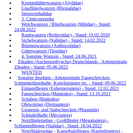
Krummfühlerwanzen (Alydidae)
Glasflügelwanzen (Rhopalidae)
Stenocephalidae
3. Cimicomorpha
Weichwanzen / Blindwanzen (Miridae) - Stand:
24.08.2022
Raubwanzen (Reduviidae) - Stand: 19.02.2020
Sichelwanzen (Nabidae) - Stand: 14.02.2022
Blumenwanzen (Anthocoridae)
Gitterwanzen (Tingidae)
4. Sonstige Wanzen - Stand: 24.06.2021
Zikaden (Auchenorrhyncha) Deutschlands - Artenportraits
Zikaden - Stand: 05.06.2022
WANTED
Sonstige Insekten - Artenportraits Fangschrecken,
Schmetterlingshafte, Kugelspringer etc. - Stand: 09.06.2022
Eintagsfliegen (Ephemeroptera) - Stand: 12.02.2021
Fangschrecken (Mantodea) - Stand: 13.10.2021
Schaben (Blattodea)
Ohrwürmer (Dermaptera)
Gespenst- und Stabschrecken (Phasmida)
Schnabelhafte (Mecoptera)
Netzflüglerartige - Großflügler (Megaloptera) -
Schlammfliegen (Sialidae) - Stand: 18.04.2022
Netzflüglerartige - Kamelhalsfliegen (Raphidioptera) -