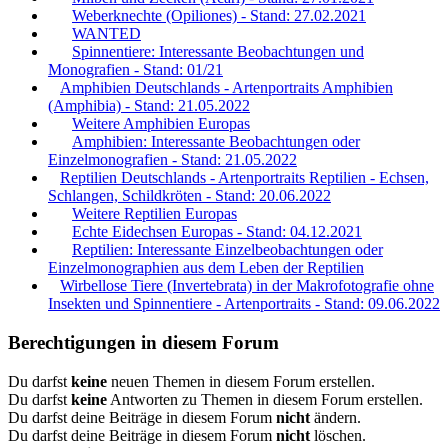
Weberknechte (Opiliones) - Stand: 27.02.2021
WANTED
Spinnentiere: Interessante Beobachtungen und
Monografien - Stand: 01/21
Amphibien Deutschlands - Artenportraits Amphibien
(Amphibia) - Stand: 21.05.2022
Weitere Amphibien Europas
Amphibien: Interessante Beobachtungen oder
Einzelmonografien - Stand: 21.05.2022
Reptilien Deutschlands - Artenportraits Reptilien - Echsen,
Schlangen, Schildkröten - Stand: 20.06.2022
Weitere Reptilien Europas
Echte Eidechsen Europas - Stand: 04.12.2021
Reptilien: Interessante Einzelbeobachtungen oder
Einzelmonographien aus dem Leben der Reptilien
Wirbellose Tiere (Invertebrata) in der Makrofotografie ohne
Insekten und Spinnentiere - Artenportraits - Stand: 09.06.2022
Berechtigungen in diesem Forum
Du darfst
keine
neuen Themen in diesem Forum erstellen.
Du darfst
keine
Antworten zu Themen in diesem Forum erstellen.
Du darfst deine Beiträge in diesem Forum
nicht
ändern.
Du darfst deine Beiträge in diesem Forum
nicht
löschen.