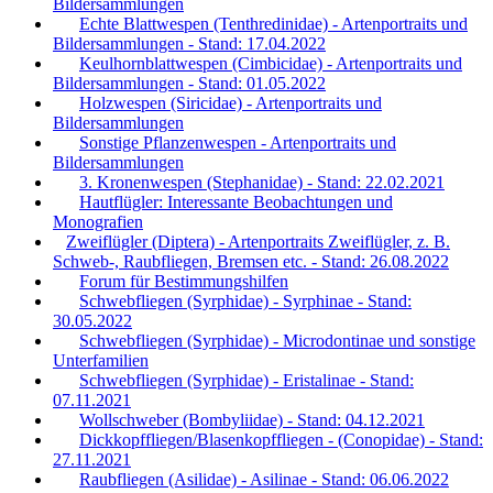
Bildersammlungen
Echte Blattwespen (Tenthredinidae) - Artenportraits und
Bildersammlungen - Stand: 17.04.2022
Keulhornblattwespen (Cimbicidae) - Artenportraits und
Bildersammlungen - Stand: 01.05.2022
Holzwespen (Siricidae) - Artenportraits und
Bildersammlungen
Sonstige Pflanzenwespen - Artenportraits und
Bildersammlungen
3. Kronenwespen (Stephanidae) - Stand: 22.02.2021
Hautflügler: Interessante Beobachtungen und
Monografien
Zweiflügler (Diptera) - Artenportraits Zweiflügler, z. B.
Schweb-, Raubfliegen, Bremsen etc. - Stand: 26.08.2022
Forum für Bestimmungshilfen
Schwebfliegen (Syrphidae) - Syrphinae - Stand:
30.05.2022
Schwebfliegen (Syrphidae) - Microdontinae und sonstige
Unterfamilien
Schwebfliegen (Syrphidae) - Eristalinae - Stand:
07.11.2021
Wollschweber (Bombyliidae) - Stand: 04.12.2021
Dickkopffliegen/Blasenkopffliegen - (Conopidae) - Stand:
27.11.2021
Raubfliegen (Asilidae) - Asilinae - Stand: 06.06.2022