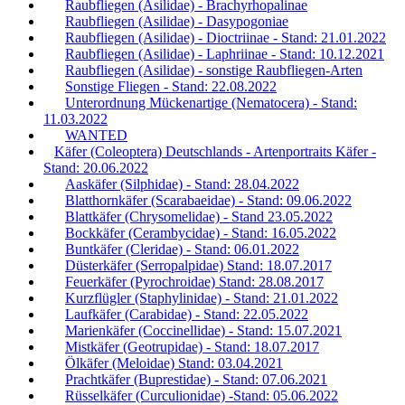
Raubfliegen (Asilidae) - Brachyrhopalinae
Raubfliegen (Asilidae) - Dasypogoniae
Raubfliegen (Asilidae) - Dioctriinae - Stand: 21.01.2022
Raubfliegen (Asilidae) - Laphriinae - Stand: 10.12.2021
Raubfliegen (Asilidae) - sonstige Raubfliegen-Arten
Sonstige Fliegen - Stand: 22.08.2022
Unterordnung Mückenartige (Nematocera) - Stand:
11.03.2022
WANTED
Käfer (Coleoptera) Deutschlands - Artenportraits Käfer -
Stand: 20.06.2022
Aaskäfer (Silphidae) - Stand: 28.04.2022
Blatthornkäfer (Scarabaeidae) - Stand: 09.06.2022
Blattkäfer (Chrysomelidae) - Stand 23.05.2022
Bockkäfer (Cerambycidae) - Stand: 16.05.2022
Buntkäfer (Cleridae) - Stand: 06.01.2022
Düsterkäfer (Serropalpidae) Stand: 18.07.2017
Feuerkäfer (Pyrochroidae) Stand: 28.08.2017
Kurzflügler (Staphylinidae) - Stand: 21.01.2022
Laufkäfer (Carabidae) - Stand: 22.05.2022
Marienkäfer (Coccinellidae) - Stand: 15.07.2021
Mistkäfer (Geotrupidae) - Stand: 18.07.2017
Ölkäfer (Meloidae) Stand: 03.04.2021
Prachtkäfer (Buprestidae) - Stand: 07.06.2021
Rüsselkäfer (Curculionidae) -Stand: 05.06.2022