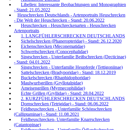
Libellen: Interessante Beobachtungen und Monographien
- Stand: 21.05.2022
Heuschrecken Deutschlands - Artenportraits Heuschrecken
- Die Welt der Heuschrecken - Stand: 20.06.2022
Heuschrecken - Heuschreckenarten - Heuschrecken
Artenportraits
1. LANGFÜHLERSCHRECKEN DEUTSCHLANDS
Sichelschrecken (Phaneropteridae) - Stand: 26.12.2020
Eichenschrecken (Meconematidae)
Schwertschrecken (Conocephalidae)
Singschrecken - Unterfamilie Beißschrecken (Decticinae)
- Stand: 04.01.2022
Singschrecken - Unterfamilie Heupferde (Tettigoniinae)
Sattelschrecken (Bradyporidae) - Stand: 18.12.2019
Buckelschrecken (Rhaphidophoridae)
Maulwurfsgrillen (Gryllotalpidae)
Ameisengrillen (Myrmecophilidae)
Echte Grillen (Gryllidae) - Stand: 28.04.2022
2. KURZFÜHLERSCHRECKEN DEUTSCHLANDS
Dornschrecken (Tetrigidae) - Stand: 06.06.2022
Feldheuschrecken - Unterfamilie Schönschrecken
(Calliptaminae) - Stand: 11.08.2021
Feldheuschrecken- Unterfamilie Knarrschrecken
(Catantopinae)
Feldheuschrecken - Unterfamilie Ödlandschrecken