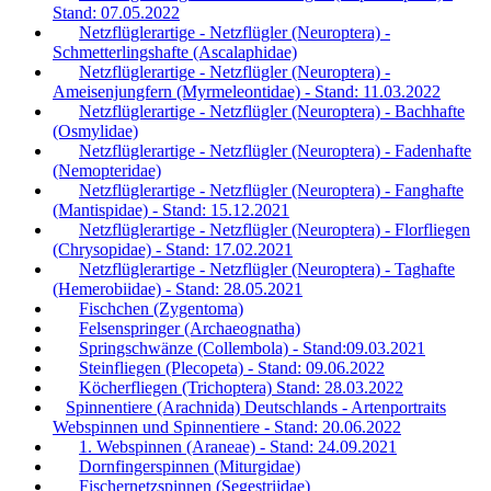
Stand: 07.05.2022
Netzflüglerartige - Netzflügler (Neuroptera) -
Schmetterlingshafte (Ascalaphidae)
Netzflüglerartige - Netzflügler (Neuroptera) -
Ameisenjungfern (Myrmeleontidae) - Stand: 11.03.2022
Netzflüglerartige - Netzflügler (Neuroptera) - Bachhafte
(Osmylidae)
Netzflüglerartige - Netzflügler (Neuroptera) - Fadenhafte
(Nemopteridae)
Netzflüglerartige - Netzflügler (Neuroptera) - Fanghafte
(Mantispidae) - Stand: 15.12.2021
Netzflüglerartige - Netzflügler (Neuroptera) - Florfliegen
(Chrysopidae) - Stand: 17.02.2021
Netzflüglerartige - Netzflügler (Neuroptera) - Taghafte
(Hemerobiidae) - Stand: 28.05.2021
Fischchen (Zygentoma)
Felsenspringer (Archaeognatha)
Springschwänze (Collembola) - Stand:09.03.2021
Steinfliegen (Plecopeta) - Stand: 09.06.2022
Köcherfliegen (Trichoptera) Stand: 28.03.2022
Spinnentiere (Arachnida) Deutschlands - Artenportraits
Webspinnen und Spinnentiere - Stand: 20.06.2022
1. Webspinnen (Araneae) - Stand: 24.09.2021
Dornfingerspinnen (Miturgidae)
Fischernetzspinnen (Segestriidae)