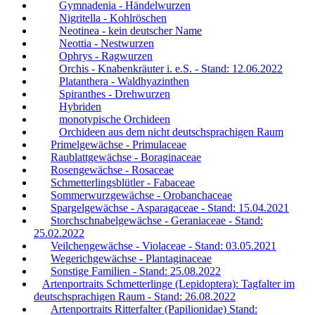
Gymnadenia - Händelwurzen
Nigritella - Kohlröschen
Neotinea - kein deutscher Name
Neottia - Nestwurzen
Ophrys - Ragwurzen
Orchis - Knabenkräuter i. e.S. - Stand: 12.06.2022
Platanthera - Waldhyazinthen
Spiranthes - Drehwurzen
Hybriden
monotypische Orchideen
Orchideen aus dem nicht deutschsprachigen Raum
Primelgewächse - Primulaceae
Raublattgewächse - Boraginaceae
Rosengewächse - Rosaceae
Schmetterlingsblütler - Fabaceae
Sommerwurzgewächse - Orobanchaceae
Spargelgewächse - Asparagaceae - Stand: 15.04.2021
Storchschnabelgewächse - Geraniaceae - Stand:
25.02.2022
Veilchengewächse - Violaceae - Stand: 03.05.2021
Wegerichgewächse - Plantaginaceae
Sonstige Familien - Stand: 25.08.2022
Artenportraits Schmetterlinge (Lepidoptera): Tagfalter im
deutschsprachigen Raum - Stand: 26.08.2022
Artenportraits Ritterfalter (Papilionidae) Stand: