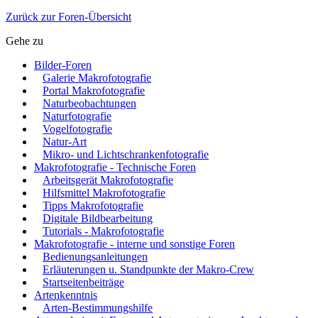
Zurück zur Foren-Übersicht
Gehe zu
Bilder-Foren
Galerie Makrofotografie
Portal Makrofotografie
Naturbeobachtungen
Naturfotografie
Vogelfotografie
Natur-Art
Mikro- und Lichtschrankenfotografie
Makrofotografie - Technische Foren
Arbeitsgerät Makrofotografie
Hilfsmittel Makrofotografie
Tipps Makrofotografie
Digitale Bildbearbeitung
Tutorials - Makrofotografie
Makrofotografie - interne und sonstige Foren
Bedienungsanleitungen
Erläuterungen u. Standpunkte der Makro-Crew
Startseitenbeiträge
Artenkenntnis
Arten-Bestimmungshilfe