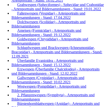
Artenportraits - Stand: 18.02.2021
Grabwespen (Spheciformes) - Sphecidae und Crabonidae
- Artenportraits und Bildersammlungen - Stand: 19.01.2022
Faltenwespen (Vespidae) - Artenportraits und
Bildersammlungen - Stand: 17.04.2022
Dolchwespen (Scoliidae) - Artenportraits und
Bildersammlungen
Ameisen (Formicidae) - Artenportraits und
Bildersammlungen - Stand: 19.12.2022
Goldwespen (Chrysididae) - Artenportraits und
Bildersammlungen
Schlupfwespen und Brackwespen (Ichneumonidae,
Braconidae) - Artenportraits und Bildersammlungen - Stand:
12.09.2021
Überfamilie Evanioidea - Artenportraits und
Bildersammlungen - Stand: 15.12.2022
Erzwespen (Überfamilie Chalcidoidea) - Artenportraits
und Bildersammlungen - Stand: 12.02.2022
Gallwespen (Cynipidae) - Artenportraits und
Bildersammlungen - Stand: 10.02.2021
Wegwespen (Pompilidae) - Artenportraits und
Bildersammlungen
2. Pflanzenwespen (Symphyta) - Artenportraits und
Bildersammlungen
Bürstenhornblattwespen (Argidae) - Artenportraits und