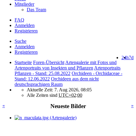
Mitglieder
Das Team
FAQ
Anmelden
Registrieren
Suche
Anmelden
Registrieren
24h
7d
Startseite
Foren-Übersicht
Artengalerie mit Fotos und
Artenportraits von Insekten und Pflanzen
Artenportraits
Pflanzen - Stand: 25.08.2022
Orchideen - Orchidaceae -
Stand: 12.06.2022
Orchideen aus dem nicht
deutschsprachigen Raum
Aktuelle Zeit: 7. Aug 2026, 08:05
Alle Zeiten sind
UTC+02:00
«
Neueste Bilder
»