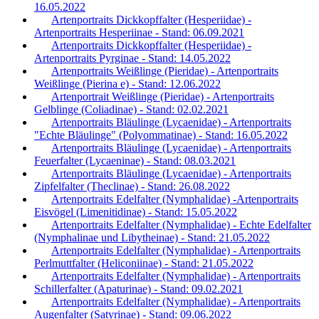
16.05.2022
Artenportraits Dickkopffalter (Hesperiidae) -
Artenportraits Hesperiinae - Stand: 06.09.2021
Artenportraits Dickkopffalter (Hesperiidae) -
Artenportraits Pyrginae - Stand: 14.05.2022
Artenportraits Weißlinge (Pieridae) - Artenportraits
Weißlinge (Pierina e) - Stand: 12.06.2022
Artenportrait Weißlinge (Pieridae) - Artenportraits
Gelblinge (Coliadinae) - Stand: 02.02.2021
Artenportraits Bläulinge (Lycaenidae) - Artenportraits
"Echte Bläulinge" (Polyommatinae) - Stand: 16.05.2022
Artenportraits Bläulinge (Lycaenidae) - Artenportraits
Feuerfalter (Lycaeninae) - Stand: 08.03.2021
Artenportraits Bläulinge (Lycaenidae) - Artenportraits
Zipfelfalter (Theclinae) - Stand: 26.08.2022
Artenportraits Edelfalter (Nymphalidae) -Artenportraits
Eisvögel (Limenitidinae) - Stand: 15.05.2022
Artenportraits Edelfalter (Nymphalidae) - Echte Edelfalter
(Nymphalinae und Libytheinae) - Stand: 21.05.2022
Artenportraits Edelfalter (Nymphalidae) - Artenportraits
Perlmuttfalter (Heliconiinae) - Stand: 21.05.2022
Artenportraits Edelfalter (Nymphalidae) - Artenportraits
Schillerfalter (Apaturinae) - Stand: 09.02.2021
Artenportraits Edelfalter (Nymphalidae) - Artenportraits
Augenfalter (Satyrinae) - Stand: 09.06.2022