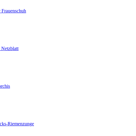
r Frauenschuh
 Netzblatt
rchis
ocks-Riemenzunge