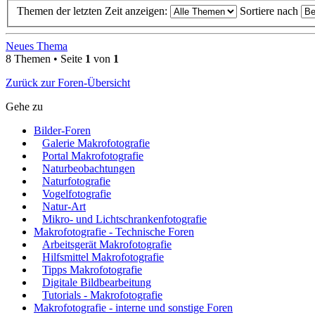
Themen der letzten Zeit anzeigen:
Sortiere nach
Neues Thema
8 Themen • Seite
1
von
1
Zurück zur Foren-Übersicht
Gehe zu
Bilder-Foren
Galerie Makrofotografie
Portal Makrofotografie
Naturbeobachtungen
Naturfotografie
Vogelfotografie
Natur-Art
Mikro- und Lichtschrankenfotografie
Makrofotografie - Technische Foren
Arbeitsgerät Makrofotografie
Hilfsmittel Makrofotografie
Tipps Makrofotografie
Digitale Bildbearbeitung
Tutorials - Makrofotografie
Makrofotografie - interne und sonstige Foren