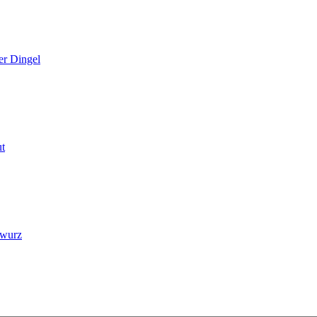
er Dingel
ut
swurz