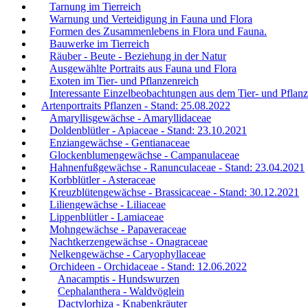
Tarnung im Tierreich
Warnung und Verteidigung in Fauna und Flora
Formen des Zusammenlebens in Flora und Fauna.
Bauwerke im Tierreich
Räuber - Beute - Beziehung in der Natur
Ausgewählte Portraits aus Fauna und Flora
Exoten im Tier- und Pflanzenreich
Interessante Einzelbeobachtungen aus dem Tier- und Pflanz
Artenportraits Pflanzen - Stand: 25.08.2022
Amaryllisgewächse - Amaryllidaceae
Doldenblütler - Apiaceae - Stand: 23.10.2021
Enziangewächse - Gentianaceae
Glockenblumengewächse - Campanulaceae
Hahnenfußgewächse - Ranunculaceae - Stand: 23.04.2021
Korbblütler - Asteraceae
Kreuzblütengewächse - Brassicaceae - Stand: 30.12.2021
Liliengewächse - Liliaceae
Lippenblütler - Lamiaceae
Mohngewächse - Papaveraceae
Nachtkerzengewächse - Onagraceae
Nelkengewächse - Caryophyllaceae
Orchideen - Orchidaceae - Stand: 12.06.2022
Anacamptis - Hundswurzen
Cephalanthera - Waldvöglein
Dactylorhiza - Knabenkräuter