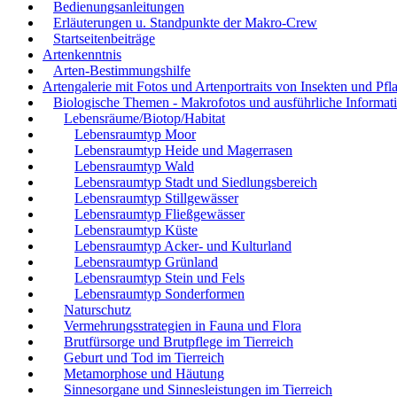
Bedienungsanleitungen
Erläuterungen u. Standpunkte der Makro-Crew
Startseitenbeiträge
Artenkenntnis
Arten-Bestimmungshilfe
Artengalerie mit Fotos und Artenportraits von Insekten und Pfl
Biologische Themen - Makrofotos und ausführliche Informat
Lebensräume/Biotop/Habitat
Lebensraumtyp Moor
Lebensraumtyp Heide und Magerrasen
Lebensraumtyp Wald
Lebensraumtyp Stadt und Siedlungsbereich
Lebensraumtyp Stillgewässer
Lebensraumtyp Fließgewässer
Lebensraumtyp Küste
Lebensraumtyp Acker- und Kulturland
Lebensraumtyp Grünland
Lebensraumtyp Stein und Fels
Lebensraumtyp Sonderformen
Naturschutz
Vermehrungsstrategien in Fauna und Flora
Brutfürsorge und Brutpflege im Tierreich
Geburt und Tod im Tierreich
Metamorphose und Häutung
Sinnesorgane und Sinnesleistungen im Tierreich