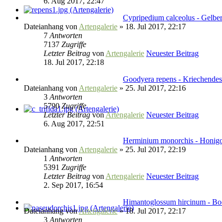
6. Aug 2017, 22:47
Cypripedium calceolus - Gelbe
Dateianhang
von
Artengalerie
» 18. Jul 2017, 22:17
7
Antworten
7137
Zugriffe
Letzter Beitrag
von
Artengalerie
Neuester Beitrag
18. Jul 2017, 22:18
Goodyera repens - Kriechendes
Dateianhang
von
Artengalerie
» 25. Jul 2017, 22:16
3
Antworten
5790
Zugriffe
Letzter Beitrag
von
Artengalerie
Neuester Beitrag
6. Aug 2017, 22:51
Herminium monorchis - Honigo
Dateianhang
von
Artengalerie
» 25. Jul 2017, 22:19
1
Antworten
5391
Zugriffe
Letzter Beitrag
von
Artengalerie
Neuester Beitrag
2. Sep 2017, 16:54
Himantoglossum hircinum - B
Dateianhang
von
Artengalerie
» 18. Jul 2017, 22:17
3
Antworten