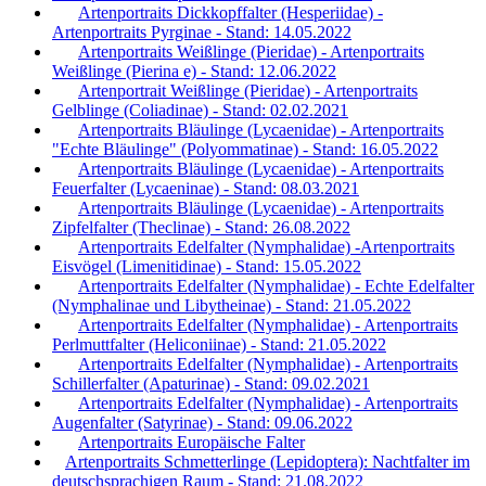
Artenportraits Dickkopffalter (Hesperiidae) -
Artenportraits Pyrginae - Stand: 14.05.2022
Artenportraits Weißlinge (Pieridae) - Artenportraits
Weißlinge (Pierina e) - Stand: 12.06.2022
Artenportrait Weißlinge (Pieridae) - Artenportraits
Gelblinge (Coliadinae) - Stand: 02.02.2021
Artenportraits Bläulinge (Lycaenidae) - Artenportraits
"Echte Bläulinge" (Polyommatinae) - Stand: 16.05.2022
Artenportraits Bläulinge (Lycaenidae) - Artenportraits
Feuerfalter (Lycaeninae) - Stand: 08.03.2021
Artenportraits Bläulinge (Lycaenidae) - Artenportraits
Zipfelfalter (Theclinae) - Stand: 26.08.2022
Artenportraits Edelfalter (Nymphalidae) -Artenportraits
Eisvögel (Limenitidinae) - Stand: 15.05.2022
Artenportraits Edelfalter (Nymphalidae) - Echte Edelfalter
(Nymphalinae und Libytheinae) - Stand: 21.05.2022
Artenportraits Edelfalter (Nymphalidae) - Artenportraits
Perlmuttfalter (Heliconiinae) - Stand: 21.05.2022
Artenportraits Edelfalter (Nymphalidae) - Artenportraits
Schillerfalter (Apaturinae) - Stand: 09.02.2021
Artenportraits Edelfalter (Nymphalidae) - Artenportraits
Augenfalter (Satyrinae) - Stand: 09.06.2022
Artenportraits Europäische Falter
Artenportraits Schmetterlinge (Lepidoptera): Nachtfalter im
deutschsprachigen Raum - Stand: 21.08.2022