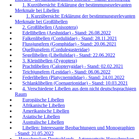
1. Kurzübersicht: Erklärung der bestimmungsrelevanten
Merkmale bei Libellen
1. Kurzübersicht: Erklärung der bestimmungsrelevanten
Merkmale bei Großlibellen
2. Großlibellen (Anisoptera)
Edellibellen (Aeshnidae) - Stand: 26.08.2022
Falkenlibellen (Corduliidae) - Stand: 28.11.2021
Flussjungfern (Gomphidae) - Stand: 20.06.2021
Quelljungfern (Cordulegasteridae)
Segellibellen (Libellulidae) - Stand: 22.06.2022
3. Kleinlibellen (Zygoptera)
Prachtlibellen (Calopterygidae) - Stand: 02.02.2021
Teichjungfern (Lestidae) - Stand: 06.06.2022
Federlibellen (Platycnemididae) - Stand: 24.01.2022
Schlanklibellen (Coenagrionidae) - Stand: 10.03.2021
4. Verschiedene Libellen aus dem nicht deutschsprachigen
Raum
Europäische Libellen
Afrikanische Libellen
Amerikanische Libellen
Asiatische Libellen
Australische Libellen
Libellen: Interessante Beobachtungen und Monographien
- Stand: 21.05.2022
Heuschrecken Deutschlands - Artenportraits Heuschrecken