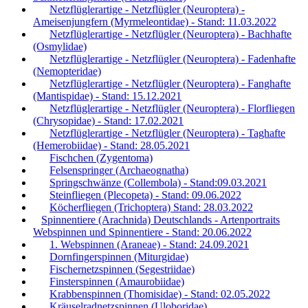
Netzflüglerartige - Netzflügler (Neuroptera) -
Ameisenjungfern (Myrmeleontidae) - Stand: 11.03.2022
Netzflüglerartige - Netzflügler (Neuroptera) - Bachhafte
(Osmylidae)
Netzflüglerartige - Netzflügler (Neuroptera) - Fadenhafte
(Nemopteridae)
Netzflüglerartige - Netzflügler (Neuroptera) - Fanghafte
(Mantispidae) - Stand: 15.12.2021
Netzflüglerartige - Netzflügler (Neuroptera) - Florfliegen
(Chrysopidae) - Stand: 17.02.2021
Netzflüglerartige - Netzflügler (Neuroptera) - Taghafte
(Hemerobiidae) - Stand: 28.05.2021
Fischchen (Zygentoma)
Felsenspringer (Archaeognatha)
Springschwänze (Collembola) - Stand:09.03.2021
Steinfliegen (Plecopeta) - Stand: 09.06.2022
Köcherfliegen (Trichoptera) Stand: 28.03.2022
Spinnentiere (Arachnida) Deutschlands - Artenportraits
Webspinnen und Spinnentiere - Stand: 20.06.2022
1. Webspinnen (Araneae) - Stand: 24.09.2021
Dornfingerspinnen (Miturgidae)
Fischernetzspinnen (Segestriidae)
Finsterspinnen (Amaurobiidae)
Krabbenspinnen (Thomisidae) - Stand: 02.05.2022
Kräuselradnetzspinnen (Uloboridae)