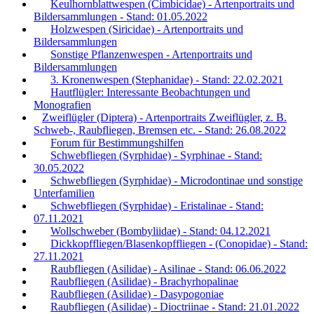
Keulhornblattwespen (Cimbicidae) - Artenportraits und
Bildersammlungen - Stand: 01.05.2022
Holzwespen (Siricidae) - Artenportraits und
Bildersammlungen
Sonstige Pflanzenwespen - Artenportraits und
Bildersammlungen
3. Kronenwespen (Stephanidae) - Stand: 22.02.2021
Hautflügler: Interessante Beobachtungen und
Monografien
Zweiflügler (Diptera) - Artenportraits Zweiflügler, z. B.
Schweb-, Raubfliegen, Bremsen etc. - Stand: 26.08.2022
Forum für Bestimmungshilfen
Schwebfliegen (Syrphidae) - Syrphinae - Stand:
30.05.2022
Schwebfliegen (Syrphidae) - Microdontinae und sonstige
Unterfamilien
Schwebfliegen (Syrphidae) - Eristalinae - Stand:
07.11.2021
Wollschweber (Bombyliidae) - Stand: 04.12.2021
Dickkopffliegen/Blasenkopffliegen - (Conopidae) - Stand:
27.11.2021
Raubfliegen (Asilidae) - Asilinae - Stand: 06.06.2022
Raubfliegen (Asilidae) - Brachyrhopalinae
Raubfliegen (Asilidae) - Dasypogoniae
Raubfliegen (Asilidae) - Dioctriinae - Stand: 21.01.2022