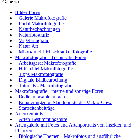
Gehe zu
Bilder-Foren
Galerie Makrofotografie
Portal Makrofotografie
Naturbeobachtungen
Naturfotografie
Vogelfotografie
Natur-Art
Mikro- und Lichtschrankenfotografie
Makrofotografie - Technische Foren
Arbeitsgerät Makrofotografie
Hilfsmittel Makrofotografie
Tipps Makrofotografie
Digitale Bildbearbeitung
Tutorials - Makrofotografie
Makrofotografie - interne und sonstige Foren
Bedienungsanleitungen
Erläuterungen u. Standpunkte der Makro-Crew
Startseitenbeiträge
Artenkenntnis
Arten-Bestimmungshilfe
Artengalerie mit Fotos und Artenportraits von Insekten und
Pflanzen
Biologische Themen - Makrofotos und ausführliche