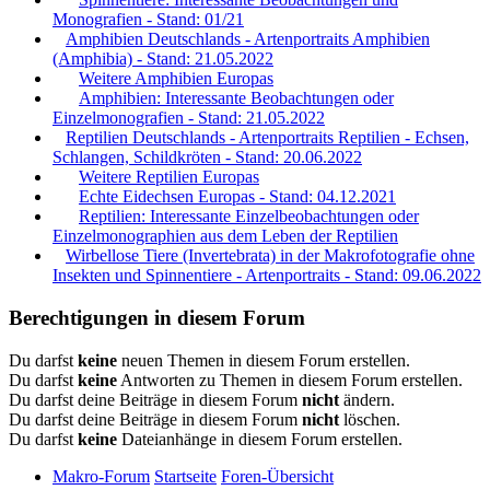
Monografien - Stand: 01/21
Amphibien Deutschlands - Artenportraits Amphibien
(Amphibia) - Stand: 21.05.2022
Weitere Amphibien Europas
Amphibien: Interessante Beobachtungen oder
Einzelmonografien - Stand: 21.05.2022
Reptilien Deutschlands - Artenportraits Reptilien - Echsen,
Schlangen, Schildkröten - Stand: 20.06.2022
Weitere Reptilien Europas
Echte Eidechsen Europas - Stand: 04.12.2021
Reptilien: Interessante Einzelbeobachtungen oder
Einzelmonographien aus dem Leben der Reptilien
Wirbellose Tiere (Invertebrata) in der Makrofotografie ohne
Insekten und Spinnentiere - Artenportraits - Stand: 09.06.2022
Berechtigungen in diesem Forum
Du darfst
keine
neuen Themen in diesem Forum erstellen.
Du darfst
keine
Antworten zu Themen in diesem Forum erstellen.
Du darfst deine Beiträge in diesem Forum
nicht
ändern.
Du darfst deine Beiträge in diesem Forum
nicht
löschen.
Du darfst
keine
Dateianhänge in diesem Forum erstellen.
Makro-Forum
Startseite
Foren-Übersicht