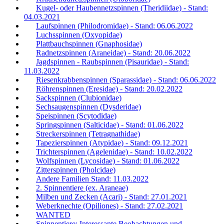
Kugel- oder Haubennetzspinnen (Theridiidae) - Stand:
04.03.2021
Laufspinnen (Philodromidae) - Stand: 06.06.2022
Luchsspinnen (Oxyopidae)
Plattbauchspinnen (Gnaphosidae)
Radnetzspinnen (Araneidae) - Stand: 20.06.2022
Jagdspinnen - Raubspinnen (Pisauridae) - Stand:
11.03.2022
Riesenkrabbenspinnen (Sparassidae) - Stand: 06.06.2022
Röhrenspinnen (Eresidae) - Stand: 20.02.2022
Sackspinnen (Clubionidae)
Sechsaugenspinnen (Dysderidae)
Speispinnen (Scytodidae)
Springspinnen (Salticidae) - Stand: 01.06.2022
Streckerspinnen (Tetragnathidae)
Tapezierspinnen (Atypidae) - Stand: 09.12.2021
Trichterspinnen (Agelenidae) - Stand: 10.02.2022
Wolfspinnen (Lycosidae) - Stand: 01.06.2022
Zitterspinnen (Pholcidae)
Andere Familien Stand: 11.03.2022
2. Spinnentiere (ex. Araneae)
Milben und Zecken (Acari) - Stand: 27.01.2021
Weberknechte (Opiliones) - Stand: 27.02.2021
WANTED
Spinnentiere: Interessante Beobachtungen und