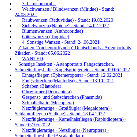
3. Cimicomorpha
Weichwanzen / Blindwanzen (Miridae) - Stand:
24.08.2022
Raubwanzen (Reduviidae) - Stand: 19.02.2020
Sichelwanzen (Nabidae) - Stand: 14.02.2022
Blumenwanzen (Anthocoridae)
Gitterwanzen (Tingidae)
4. Sonstige Wanzen - Stand: 24.06.2021
Zikaden (Auchenorrhyncha) Deutschlands - Artenportraits
Zikaden - Stand: 05.06.2022
WANTED
Sonstige Insekten - Artenportraits Fangschrecken,
Schmetterlingshafte, Kugelspringer etc. - Stand: 09.06.2022
Eintagsfliegen (Ephemeroptera) - Stand: 12.02.2021
Fangschrecken (Mantodea) - Stand: 13.10.2021
Schaben (Blattodea)
Ohrwürmer (Dermaptera)
Gespenst- und Stabschrecken (Phasmida)
Schnabelhafte (Mecoptera)
Netzflüglerartige - Großflügler (Megaloptera) -
Schlammfliegen (Sialidae) - Stand: 18.04.2022
Netzflüglerartige - Kamelhalsfliegen (Raphidioptera) -
Stand: 07.05.2022
Netzflüglerartige - Netzflügler (Neuroptera) -
Schmetterlingshafte (Ascalaphidae)