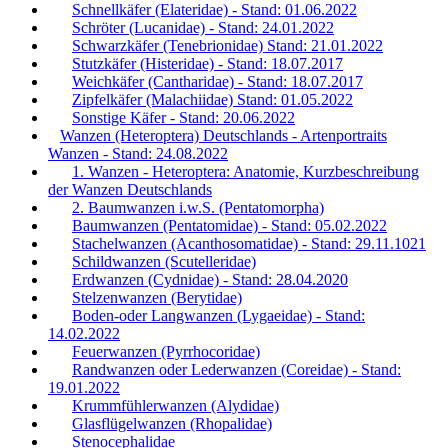
Schnellkäfer (Elateridae) - Stand: 01.06.2022
Schröter (Lucanidae) - Stand: 24.01.2022
Schwarzkäfer (Tenebrionidae) Stand: 21.01.2022
Stutzkäfer (Histeridae) - Stand: 18.07.2017
Weichkäfer (Cantharidae) - Stand: 18.07.2017
Zipfelkäfer (Malachiidae) Stand: 01.05.2022
Sonstige Käfer - Stand: 20.06.2022
Wanzen (Heteroptera) Deutschlands - Artenportraits
Wanzen - Stand: 24.08.2022
1. Wanzen - Heteroptera: Anatomie, Kurzbeschreibung
der Wanzen Deutschlands
2. Baumwanzen i.w.S. (Pentatomorpha)
Baumwanzen (Pentatomidae) - Stand: 05.02.2022
Stachelwanzen (Acanthosomatidae) - Stand: 29.11.1021
Schildwanzen (Scutelleridae)
Erdwanzen (Cydnidae) - Stand: 28.04.2020
Stelzenwanzen (Berytidae)
Boden-oder Langwanzen (Lygaeidae) - Stand:
14.02.2022
Feuerwanzen (Pyrrhocoridae)
Randwanzen oder Lederwanzen (Coreidae) - Stand:
19.01.2022
Krummfühlerwanzen (Alydidae)
Glasflügelwanzen (Rhopalidae)
Stenocephalidae