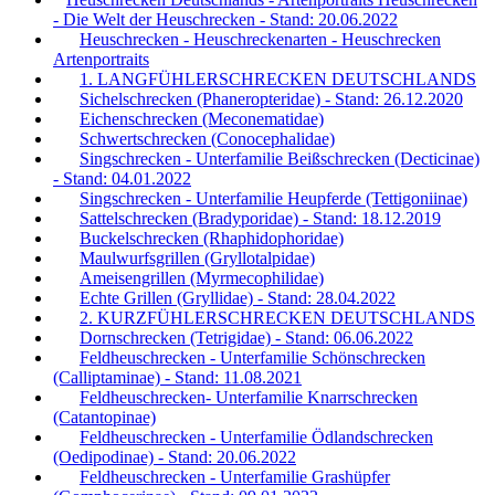
- Die Welt der Heuschrecken - Stand: 20.06.2022
Heuschrecken - Heuschreckenarten - Heuschrecken
Artenportraits
1. LANGFÜHLERSCHRECKEN DEUTSCHLANDS
Sichelschrecken (Phaneropteridae) - Stand: 26.12.2020
Eichenschrecken (Meconematidae)
Schwertschrecken (Conocephalidae)
Singschrecken - Unterfamilie Beißschrecken (Decticinae)
- Stand: 04.01.2022
Singschrecken - Unterfamilie Heupferde (Tettigoniinae)
Sattelschrecken (Bradyporidae) - Stand: 18.12.2019
Buckelschrecken (Rhaphidophoridae)
Maulwurfsgrillen (Gryllotalpidae)
Ameisengrillen (Myrmecophilidae)
Echte Grillen (Gryllidae) - Stand: 28.04.2022
2. KURZFÜHLERSCHRECKEN DEUTSCHLANDS
Dornschrecken (Tetrigidae) - Stand: 06.06.2022
Feldheuschrecken - Unterfamilie Schönschrecken
(Calliptaminae) - Stand: 11.08.2021
Feldheuschrecken- Unterfamilie Knarrschrecken
(Catantopinae)
Feldheuschrecken - Unterfamilie Ödlandschrecken
(Oedipodinae) - Stand: 20.06.2022
Feldheuschrecken - Unterfamilie Grashüpfer