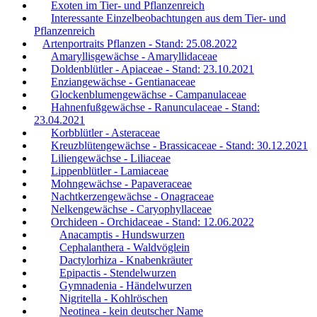
Exoten im Tier- und Pflanzenreich
Interessante Einzelbeobachtungen aus dem Tier- und
Pflanzenreich
Artenportraits Pflanzen - Stand: 25.08.2022
Amaryllisgewächse - Amaryllidaceae
Doldenblütler - Apiaceae - Stand: 23.10.2021
Enziangewächse - Gentianaceae
Glockenblumengewächse - Campanulaceae
Hahnenfußgewächse - Ranunculaceae - Stand:
23.04.2021
Korbblütler - Asteraceae
Kreuzblütengewächse - Brassicaceae - Stand: 30.12.2021
Liliengewächse - Liliaceae
Lippenblütler - Lamiaceae
Mohngewächse - Papaveraceae
Nachtkerzengewächse - Onagraceae
Nelkengewächse - Caryophyllaceae
Orchideen - Orchidaceae - Stand: 12.06.2022
Anacamptis - Hundswurzen
Cephalanthera - Waldvöglein
Dactylorhiza - Knabenkräuter
Epipactis - Stendelwurzen
Gymnadenia - Händelwurzen
Nigritella - Kohlröschen
Neotinea - kein deutscher Name