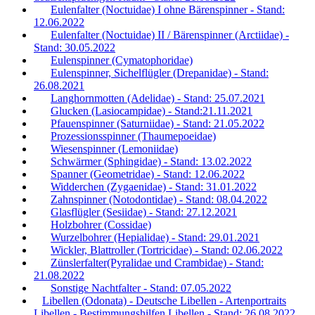
Eulenfalter (Noctuidae) I ohne Bärenspinner - Stand:
12.06.2022
Eulenfalter (Noctuidae) II / Bärenspinner (Arctiidae) -
Stand: 30.05.2022
Eulenspinner (Cymatophoridae)
Eulenspinner, Sichelflügler (Drepanidae) - Stand:
26.08.2021
Langhornmotten (Adelidae) - Stand: 25.07.2021
Glucken (Lasiocampidae) - Stand:21.11.2021
Pfauenspinner (Saturniidae) - Stand: 21.05.2022
Prozessionsspinner (Thaumepoeidae)
Wiesenspinner (Lemoniidae)
Schwärmer (Sphingidae) - Stand: 13.02.2022
Spanner (Geometridae) - Stand: 12.06.2022
Widderchen (Zygaenidae) - Stand: 31.01.2022
Zahnspinner (Notodontidae) - Stand: 08.04.2022
Glasflügler (Sesiidae) - Stand: 27.12.2021
Holzbohrer (Cossidae)
Wurzelbohrer (Hepialidae) - Stand: 29.01.2021
Wickler, Blattroller (Tortricidae) - Stand: 02.06.2022
Zünslerfalter(Pyralidae und Crambidae) - Stand:
21.08.2022
Sonstige Nachtfalter - Stand: 07.05.2022
Libellen (Odonata) - Deutsche Libellen - Artenportraits
Libellen - Bestimmungshilfen Libellen - Stand: 26.08.2022