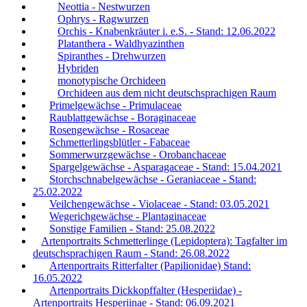
Neottia - Nestwurzen
Ophrys - Ragwurzen
Orchis - Knabenkräuter i. e.S. - Stand: 12.06.2022
Platanthera - Waldhyazinthen
Spiranthes - Drehwurzen
Hybriden
monotypische Orchideen
Orchideen aus dem nicht deutschsprachigen Raum
Primelgewächse - Primulaceae
Raublattgewächse - Boraginaceae
Rosengewächse - Rosaceae
Schmetterlingsblütler - Fabaceae
Sommerwurzgewächse - Orobanchaceae
Spargelgewächse - Asparagaceae - Stand: 15.04.2021
Storchschnabelgewächse - Geraniaceae - Stand:
25.02.2022
Veilchengewächse - Violaceae - Stand: 03.05.2021
Wegerichgewächse - Plantaginaceae
Sonstige Familien - Stand: 25.08.2022
Artenportraits Schmetterlinge (Lepidoptera): Tagfalter im
deutschsprachigen Raum - Stand: 26.08.2022
Artenportraits Ritterfalter (Papilionidae) Stand:
16.05.2022
Artenportraits Dickkopffalter (Hesperiidae) -
Artenportraits Hesperiinae - Stand: 06.09.2021