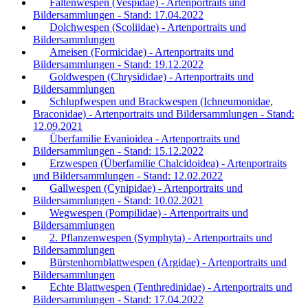
Faltenwespen (Vespidae) - Artenportraits und
Bildersammlungen - Stand: 17.04.2022
Dolchwespen (Scoliidae) - Artenportraits und
Bildersammlungen
Ameisen (Formicidae) - Artenportraits und
Bildersammlungen - Stand: 19.12.2022
Goldwespen (Chrysididae) - Artenportraits und
Bildersammlungen
Schlupfwespen und Brackwespen (Ichneumonidae,
Braconidae) - Artenportraits und Bildersammlungen - Stand:
12.09.2021
Überfamilie Evanioidea - Artenportraits und
Bildersammlungen - Stand: 15.12.2022
Erzwespen (Überfamilie Chalcidoidea) - Artenportraits
und Bildersammlungen - Stand: 12.02.2022
Gallwespen (Cynipidae) - Artenportraits und
Bildersammlungen - Stand: 10.02.2021
Wegwespen (Pompilidae) - Artenportraits und
Bildersammlungen
2. Pflanzenwespen (Symphyta) - Artenportraits und
Bildersammlungen
Bürstenhornblattwespen (Argidae) - Artenportraits und
Bildersammlungen
Echte Blattwespen (Tenthredinidae) - Artenportraits und
Bildersammlungen - Stand: 17.04.2022