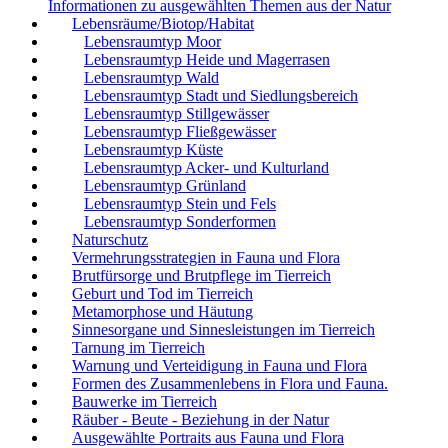
Informationen zu ausgewählten Themen aus der Natur
Lebensräume/Biotop/Habitat
Lebensraumtyp Moor
Lebensraumtyp Heide und Magerrasen
Lebensraumtyp Wald
Lebensraumtyp Stadt und Siedlungsbereich
Lebensraumtyp Stillgewässer
Lebensraumtyp Fließgewässer
Lebensraumtyp Küste
Lebensraumtyp Acker- und Kulturland
Lebensraumtyp Grünland
Lebensraumtyp Stein und Fels
Lebensraumtyp Sonderformen
Naturschutz
Vermehrungsstrategien in Fauna und Flora
Brutfürsorge und Brutpflege im Tierreich
Geburt und Tod im Tierreich
Metamorphose und Häutung
Sinnesorgane und Sinnesleistungen im Tierreich
Tarnung im Tierreich
Warnung und Verteidigung in Fauna und Flora
Formen des Zusammenlebens in Flora und Fauna.
Bauwerke im Tierreich
Räuber - Beute - Beziehung in der Natur
Ausgewählte Portraits aus Fauna und Flora