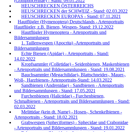
(Gomphocerinae) - Stand: 09.01.2022
HEUSCHRECKEN ÖSTERREICHS
HEUSCHRECKEN der SCHWEIZ - Stand: 02.03.2022
HEUSCHRECKEN EUROPAS - Stand: 07.11.2021
Hautflügler (Hymenoptera) Deutschlands - Artenportraits
Hautflügler, z.B. Bienen, Wespen- Stand: 19.12.2022
Hautflügler Hymenoptera - Artenportraits und
Bildersammlungen
1. Taillenwespen (Apocrita) -Artenportraits und
Bildersammlungen
Echte Bienen (Apidae) - Artenportraits - Stand:
14.02.2022
Kropfsammler (Colletidae) - Seidenbienen, Maskenbienen
- Artenportraits und Bildersammlungen - Stand: 19.08.2021
Bauchsammler (Megachilidae)- Blattschneider-, Mauer-,
Woll-, Harzbienen- Artenportraits-Stand: 14.03.2022
Sandbienen (Andrenidae) - Sandbienen - Artenportraits
und Bildersammlungen - Stand: 17.05.2021
Furchenbienen (Halictidae) - Furchenbienen,
Schmalbienen - Artenportraits und Bildersammlungen - Stand:
02.03.2022
Melittidae (kein dt. Name) - Hosen-, Schenkelbienen -
Artenportraits - Stand: 18.02.2021
Grabwespen (Spheciformes) - Sphecidae und Crabonidae
- Artenportraits und Bildersammlungen - Stand: 19.01.2022