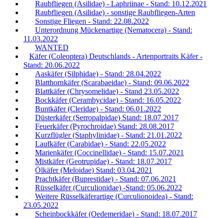
Raubfliegen (Asilidae) - Laphriinae - Stand: 10.12.2021
Raubfliegen (Asilidae) - sonstige Raubfliegen-Arten
Sonstige Fliegen - Stand: 22.08.2022
Unterordnung Mückenartige (Nematocera) - Stand:
11.03.2022
WANTED
Käfer (Coleoptera) Deutschlands - Artenportraits Käfer -
Stand: 20.06.2022
Aaskäfer (Silphidae) - Stand: 28.04.2022
Blatthornkäfer (Scarabaeidae) - Stand: 09.06.2022
Blattkäfer (Chrysomelidae) - Stand 23.05.2022
Bockkäfer (Cerambycidae) - Stand: 16.05.2022
Buntkäfer (Cleridae) - Stand: 06.01.2022
Düsterkäfer (Serropalpidae) Stand: 18.07.2017
Feuerkäfer (Pyrochroidae) Stand: 28.08.2017
Kurzflügler (Staphylinidae) - Stand: 21.01.2022
Laufkäfer (Carabidae) - Stand: 22.05.2022
Marienkäfer (Coccinellidae) - Stand: 15.07.2021
Mistkäfer (Geotrupidae) - Stand: 18.07.2017
Ölkäfer (Meloidae) Stand: 03.04.2021
Prachtkäfer (Buprestidae) - Stand: 07.06.2021
Rüsselkäfer (Curculionidae) -Stand: 05.06.2022
Weitere Rüsselkäferartige (Curculionoidea) - Stand:
23.05.2022
Scheinbockkäfer (Oedemeridae) - Stand: 18.07.2017