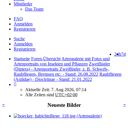
Mitglieder
Das Team
FAQ
Anmelden
Registrieren
Suche
Anmelden
Registrieren
24h
7d
Startseite
Foren-Übersicht
Artengalerie mit Fotos und
Artenportraits von Insekten und Pflanzen
Zweiflügler
(Diptera) - Artenportraits Zweiflügler, z. B. Schweb-,
Raubfliegen, Bremsen etc. - Stand: 26.08.2022
Raubfliegen
(Asilidae) - Dioctriinae - Stand: 21.01.2022
Aktuelle Zeit: 7. Aug 2026, 07:14
Alle Zeiten sind
UTC+02:00
«
Neueste Bilder
»