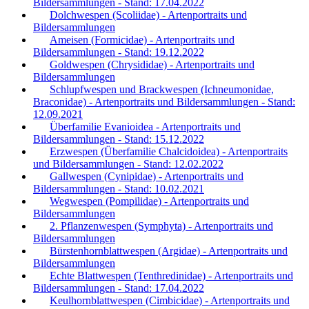
Bildersammlungen - Stand: 17.04.2022
Dolchwespen (Scoliidae) - Artenportraits und
Bildersammlungen
Ameisen (Formicidae) - Artenportraits und
Bildersammlungen - Stand: 19.12.2022
Goldwespen (Chrysididae) - Artenportraits und
Bildersammlungen
Schlupfwespen und Brackwespen (Ichneumonidae,
Braconidae) - Artenportraits und Bildersammlungen - Stand:
12.09.2021
Überfamilie Evanioidea - Artenportraits und
Bildersammlungen - Stand: 15.12.2022
Erzwespen (Überfamilie Chalcidoidea) - Artenportraits
und Bildersammlungen - Stand: 12.02.2022
Gallwespen (Cynipidae) - Artenportraits und
Bildersammlungen - Stand: 10.02.2021
Wegwespen (Pompilidae) - Artenportraits und
Bildersammlungen
2. Pflanzenwespen (Symphyta) - Artenportraits und
Bildersammlungen
Bürstenhornblattwespen (Argidae) - Artenportraits und
Bildersammlungen
Echte Blattwespen (Tenthredinidae) - Artenportraits und
Bildersammlungen - Stand: 17.04.2022
Keulhornblattwespen (Cimbicidae) - Artenportraits und