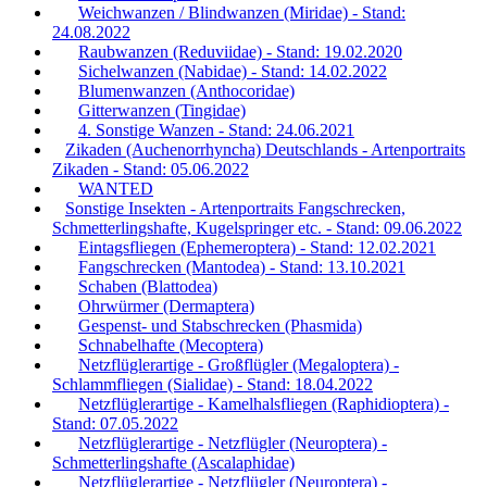
Weichwanzen / Blindwanzen (Miridae) - Stand:
24.08.2022
Raubwanzen (Reduviidae) - Stand: 19.02.2020
Sichelwanzen (Nabidae) - Stand: 14.02.2022
Blumenwanzen (Anthocoridae)
Gitterwanzen (Tingidae)
4. Sonstige Wanzen - Stand: 24.06.2021
Zikaden (Auchenorrhyncha) Deutschlands - Artenportraits
Zikaden - Stand: 05.06.2022
WANTED
Sonstige Insekten - Artenportraits Fangschrecken,
Schmetterlingshafte, Kugelspringer etc. - Stand: 09.06.2022
Eintagsfliegen (Ephemeroptera) - Stand: 12.02.2021
Fangschrecken (Mantodea) - Stand: 13.10.2021
Schaben (Blattodea)
Ohrwürmer (Dermaptera)
Gespenst- und Stabschrecken (Phasmida)
Schnabelhafte (Mecoptera)
Netzflüglerartige - Großflügler (Megaloptera) -
Schlammfliegen (Sialidae) - Stand: 18.04.2022
Netzflüglerartige - Kamelhalsfliegen (Raphidioptera) -
Stand: 07.05.2022
Netzflüglerartige - Netzflügler (Neuroptera) -
Schmetterlingshafte (Ascalaphidae)
Netzflüglerartige - Netzflügler (Neuroptera) -