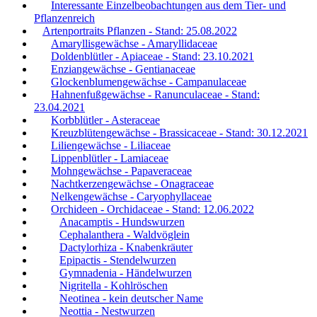
Interessante Einzelbeobachtungen aus dem Tier- und
Pflanzenreich
Artenportraits Pflanzen - Stand: 25.08.2022
Amaryllisgewächse - Amaryllidaceae
Doldenblütler - Apiaceae - Stand: 23.10.2021
Enziangewächse - Gentianaceae
Glockenblumengewächse - Campanulaceae
Hahnenfußgewächse - Ranunculaceae - Stand:
23.04.2021
Korbblütler - Asteraceae
Kreuzblütengewächse - Brassicaceae - Stand: 30.12.2021
Liliengewächse - Liliaceae
Lippenblütler - Lamiaceae
Mohngewächse - Papaveraceae
Nachtkerzengewächse - Onagraceae
Nelkengewächse - Caryophyllaceae
Orchideen - Orchidaceae - Stand: 12.06.2022
Anacamptis - Hundswurzen
Cephalanthera - Waldvöglein
Dactylorhiza - Knabenkräuter
Epipactis - Stendelwurzen
Gymnadenia - Händelwurzen
Nigritella - Kohlröschen
Neotinea - kein deutscher Name
Neottia - Nestwurzen