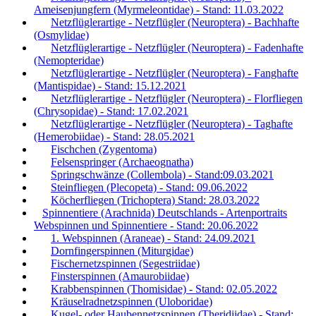
Ameisenjungfern (Myrmeleontidae) - Stand: 11.03.2022
Netzflüglerartige - Netzflügler (Neuroptera) - Bachhafte
(Osmylidae)
Netzflüglerartige - Netzflügler (Neuroptera) - Fadenhafte
(Nemopteridae)
Netzflüglerartige - Netzflügler (Neuroptera) - Fanghafte
(Mantispidae) - Stand: 15.12.2021
Netzflüglerartige - Netzflügler (Neuroptera) - Florfliegen
(Chrysopidae) - Stand: 17.02.2021
Netzflüglerartige - Netzflügler (Neuroptera) - Taghafte
(Hemerobiidae) - Stand: 28.05.2021
Fischchen (Zygentoma)
Felsenspringer (Archaeognatha)
Springschwänze (Collembola) - Stand:09.03.2021
Steinfliegen (Plecopeta) - Stand: 09.06.2022
Köcherfliegen (Trichoptera) Stand: 28.03.2022
Spinnentiere (Arachnida) Deutschlands - Artenportraits
Webspinnen und Spinnentiere - Stand: 20.06.2022
1. Webspinnen (Araneae) - Stand: 24.09.2021
Dornfingerspinnen (Miturgidae)
Fischernetzspinnen (Segestriidae)
Finsterspinnen (Amaurobiidae)
Krabbenspinnen (Thomisidae) - Stand: 02.05.2022
Kräuselradnetzspinnen (Uloboridae)
Kugel- oder Haubennetzspinnen (Theridiidae) - Stand: