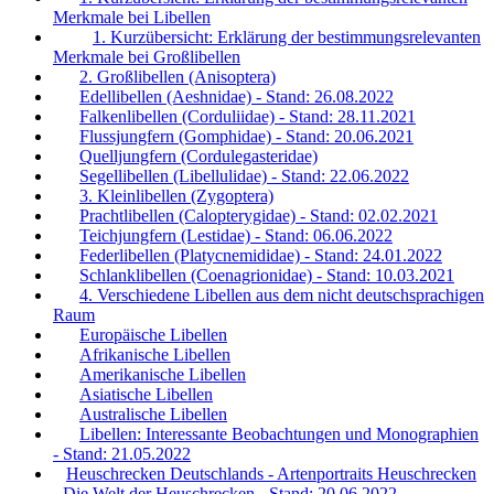
Merkmale bei Libellen
1. Kurzübersicht: Erklärung der bestimmungsrelevanten
Merkmale bei Großlibellen
2. Großlibellen (Anisoptera)
Edellibellen (Aeshnidae) - Stand: 26.08.2022
Falkenlibellen (Corduliidae) - Stand: 28.11.2021
Flussjungfern (Gomphidae) - Stand: 20.06.2021
Quelljungfern (Cordulegasteridae)
Segellibellen (Libellulidae) - Stand: 22.06.2022
3. Kleinlibellen (Zygoptera)
Prachtlibellen (Calopterygidae) - Stand: 02.02.2021
Teichjungfern (Lestidae) - Stand: 06.06.2022
Federlibellen (Platycnemididae) - Stand: 24.01.2022
Schlanklibellen (Coenagrionidae) - Stand: 10.03.2021
4. Verschiedene Libellen aus dem nicht deutschsprachigen
Raum
Europäische Libellen
Afrikanische Libellen
Amerikanische Libellen
Asiatische Libellen
Australische Libellen
Libellen: Interessante Beobachtungen und Monographien
- Stand: 21.05.2022
Heuschrecken Deutschlands - Artenportraits Heuschrecken
- Die Welt der Heuschrecken - Stand: 20.06.2022