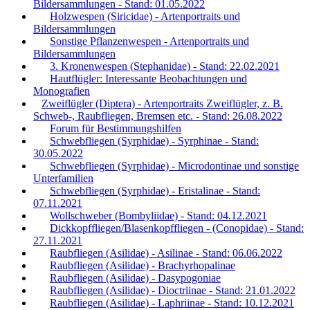
Bildersammlungen - Stand: 01.05.2022
Holzwespen (Siricidae) - Artenportraits und
Bildersammlungen
Sonstige Pflanzenwespen - Artenportraits und
Bildersammlungen
3. Kronenwespen (Stephanidae) - Stand: 22.02.2021
Hautflügler: Interessante Beobachtungen und
Monografien
Zweiflügler (Diptera) - Artenportraits Zweiflügler, z. B.
Schweb-, Raubfliegen, Bremsen etc. - Stand: 26.08.2022
Forum für Bestimmungshilfen
Schwebfliegen (Syrphidae) - Syrphinae - Stand:
30.05.2022
Schwebfliegen (Syrphidae) - Microdontinae und sonstige
Unterfamilien
Schwebfliegen (Syrphidae) - Eristalinae - Stand:
07.11.2021
Wollschweber (Bombyliidae) - Stand: 04.12.2021
Dickkopffliegen/Blasenkopffliegen - (Conopidae) - Stand:
27.11.2021
Raubfliegen (Asilidae) - Asilinae - Stand: 06.06.2022
Raubfliegen (Asilidae) - Brachyrhopalinae
Raubfliegen (Asilidae) - Dasypogoniae
Raubfliegen (Asilidae) - Dioctriinae - Stand: 21.01.2022
Raubfliegen (Asilidae) - Laphriinae - Stand: 10.12.2021