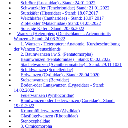
Schröter (Lucanidae) - Stand: 24.01.2022
Schwarzkäfer (Tenebrionidae) Stand: 21.01.2022
Stutzkäfer (Histeridae) - Stand: 18.07.2017
Weichkäfer (Cantharidae) - Stand: 18.07.2017
Zipfelkäfer (Malachiidae) Stand: 01.05.2022
Sonstige Käfer - Stand: 20.06.2022
Wanzen (Heteroptera) Deutschlands - Artenportraits
Wanzen - Stand: 24.08.2022
1. Wanzen - Heteroptera: Anatomie, Kurzbeschreibung
der Wanzen Deutschlands
2. Baumwanzen i.w.S. (Pentatomorpha)
Baumwanzen (Pentatomidae) - Stand: 05.02.2022
Stachelwanzen (Acanthosomatidae) - Stand: 29.11.1021
Schildwanzen (Scutelleridae)
Erdwanzen (Cydnidae) - Stand: 28.04.2020
Stelzenwanzen (Berytidae)
Boden-oder Langwanzen (Lygaeidae) - Stand:
14.02.2022
Feuerwanzen (Pyrrhocoridae)
Randwanzen oder Lederwanzen (Coreidae) - Stand:
19.01.2022
Krummfühlerwanzen (Alydidae)
Glasflügelwanzen (Rhopalidae)
Stenocephalidae
3. Cimicomorpha