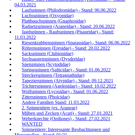
04.03.2021
Laufspinnen (Philodromidae) - Stand: 06.06.2022
Luchsspinnen (Oxyopidae)
Plattbauchspinnen (Gnaphosidae)
Radnetzspinnen (Araneidae) - Stand: 20.06.2022
Jagdspinnen - Raubspinnen (Pisauridae) - Stand:
11.03.2022
Riesenkrabbenspinnen (Sparassidae) - Stand: 06.06.2022
Röhrenspinnen (Eresidae) - Stand: 20.02.2022
Sackspinnen (Clubionidae)
Sechsaugenspinnen (Dysderidae)
Speispinnen (Scytodidae)
Springspinnen (Salticidae) - Stand: 01.06.2022
Streckerspinnen (Tetragnathidae)
Tapezierspinnen (Atypidae) - Stand: 09.12.2021
Trichterspinnen (Agelenidae) - Stand: 10.02.2022
Wolfspinnen (Lycosidae) - Stand: 01.06.2022
Zitterspinnen (Pholcidae)
Andere Familien Stand: 11.03.2022
2. Spinnentiere (ex. Araneae)
Milben und Zecken (Acari) - Stand: 27.01.2021
Weberknechte (Opiliones) - Stand: 27.02.2021
WANTED
Spinnentiere: Interessante Beobachtungen und
Monografien - Stand: 01/21