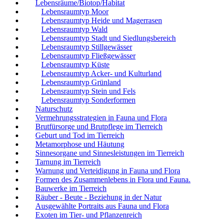
Lebensräume/Biotop/Habitat
Lebensraumtyp Moor
Lebensraumtyp Heide und Magerrasen
Lebensraumtyp Wald
Lebensraumtyp Stadt und Siedlungsbereich
Lebensraumtyp Stillgewässer
Lebensraumtyp Fließgewässer
Lebensraumtyp Küste
Lebensraumtyp Acker- und Kulturland
Lebensraumtyp Grünland
Lebensraumtyp Stein und Fels
Lebensraumtyp Sonderformen
Naturschutz
Vermehrungsstrategien in Fauna und Flora
Brutfürsorge und Brutpflege im Tierreich
Geburt und Tod im Tierreich
Metamorphose und Häutung
Sinnesorgane und Sinnesleistungen im Tierreich
Tarnung im Tierreich
Warnung und Verteidigung in Fauna und Flora
Formen des Zusammenlebens in Flora und Fauna.
Bauwerke im Tierreich
Räuber - Beute - Beziehung in der Natur
Ausgewählte Portraits aus Fauna und Flora
Exoten im Tier- und Pflanzenreich