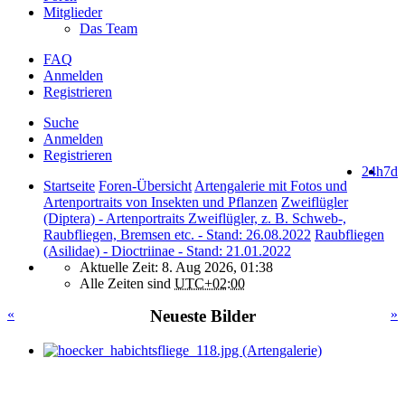
Mitglieder
Das Team
FAQ
Anmelden
Registrieren
Suche
Anmelden
Registrieren
24h
7d
Startseite
Foren-Übersicht
Artengalerie mit Fotos und
Artenportraits von Insekten und Pflanzen
Zweiflügler
(Diptera) - Artenportraits Zweiflügler, z. B. Schweb-,
Raubfliegen, Bremsen etc. - Stand: 26.08.2022
Raubfliegen
(Asilidae) - Dioctriinae - Stand: 21.01.2022
Aktuelle Zeit: 8. Aug 2026, 01:38
Alle Zeiten sind
UTC+02:00
«
Neueste Bilder
»