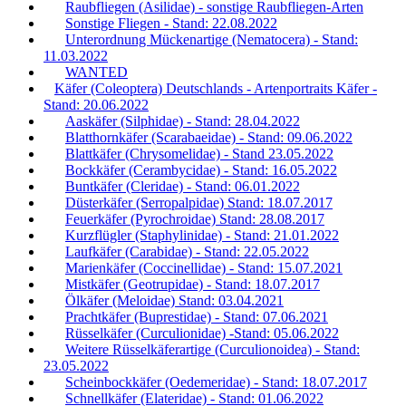
Raubfliegen (Asilidae) - sonstige Raubfliegen-Arten
Sonstige Fliegen - Stand: 22.08.2022
Unterordnung Mückenartige (Nematocera) - Stand:
11.03.2022
WANTED
Käfer (Coleoptera) Deutschlands - Artenportraits Käfer -
Stand: 20.06.2022
Aaskäfer (Silphidae) - Stand: 28.04.2022
Blatthornkäfer (Scarabaeidae) - Stand: 09.06.2022
Blattkäfer (Chrysomelidae) - Stand 23.05.2022
Bockkäfer (Cerambycidae) - Stand: 16.05.2022
Buntkäfer (Cleridae) - Stand: 06.01.2022
Düsterkäfer (Serropalpidae) Stand: 18.07.2017
Feuerkäfer (Pyrochroidae) Stand: 28.08.2017
Kurzflügler (Staphylinidae) - Stand: 21.01.2022
Laufkäfer (Carabidae) - Stand: 22.05.2022
Marienkäfer (Coccinellidae) - Stand: 15.07.2021
Mistkäfer (Geotrupidae) - Stand: 18.07.2017
Ölkäfer (Meloidae) Stand: 03.04.2021
Prachtkäfer (Buprestidae) - Stand: 07.06.2021
Rüsselkäfer (Curculionidae) -Stand: 05.06.2022
Weitere Rüsselkäferartige (Curculionoidea) - Stand:
23.05.2022
Scheinbockkäfer (Oedemeridae) - Stand: 18.07.2017
Schnellkäfer (Elateridae) - Stand: 01.06.2022