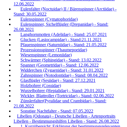
12.06.2022
Eulenfalter (Noctuidae) II / Bärenspinner (Arctiidae) -
Stand: 30.05.2022
Eulenspinner (Cymatophoridae)
Eulenspinner, Sichelflügler (Drepanidae) - Stand:
26.08.2021
Langhornmotten (Adelidae) - Stand: 25.07.2021
Glucken (Lasiocampidae) - Stand:21.11.2021
Pfauenspinner (Saturniidae) - Stand: 21.05.2022
Prozessionsspinner (Thaumepoeidae)
Wiesenspinner (Lemoniidae)
Schwärmer (Sphingidae) - Stand: 13.02.2022
Spanner (Geometridae) - Stand: 12.06.2022
Widderchen (Zygaenidae) - Stand: 31.01.2022
Zahnspinner (Notodontidae) - Stand: 08.04.2022
Glasflügler (Sesiidae) - Stand: 27.12.2021
Holzbohrer (Cossidae)
Wurzelbohrer (Hepialidae) - Stand: 29.01.2021
Wickler, Blattroller (Tortricidae) - Stand: 02.06.2022
Zünslerfalter(Pyralidae und Crambidae) - Stand:
21.08.2022
Sonstige Nachtfalter - Stand: 07.05.2022
Libellen (Odonata) - Deutsche Libellen - Artenportraits
Libellen - Bestimmungshilfen Libellen - Stand: 26.08.2022
1. Kurzübersicht: Erklärung der bestimmungsrelevanten