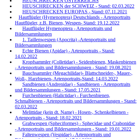
HEUSCHRECKEN ÖSTERREICHS
HEUSCHRECKEN der SCHWEIZ - Stand: 02.03.2022
HEUSCHRECKEN EUROPAS - Stand: 07.11.2021
Hautflügler (Hymenoptera) Deutschlands - Artenportraits
Hautflügler, z.B. Bienen, Wespen- Stand: 19.12.2022
Hautflügler Hymenoptera - Artenportraits und
Bildersammlungen
1. Taillenwespen (Apocrita) -Artenportraits und
Bildersammlungen
Echte Bienen (Apidae) - Artenportraits - Stand:
14.02.2022
Kropfsammler (Colletidae) - Seidenbienen, Maskenbienen
- Artenportraits und Bildersammlungen - Stand: 19.08.2021
Bauchsammler (Megachilidae)- Blattschneider-, Mauer-,
Woll-, Harzbienen- Artenportraits-Stand: 14.03.2022
Sandbienen (Andrenidae) - Sandbienen - Artenportraits
und Bildersammlungen - Stand: 17.05.2021
Furchenbienen (Halictidae) - Furchenbienen,
Schmalbienen - Artenportraits und Bildersammlungen - Stand:
02.03.2022
Melittidae (kein dt. Name) - Hosen-, Schenkelbienen -
Artenportraits - Stand: 18.02.2021
Grabwespen (Spheciformes) - Sphecidae und Crabonidae
- Artenportraits und Bildersammlungen - Stand: 19.01.2022
Faltenwespen (Vespidae) - Artenportraits und