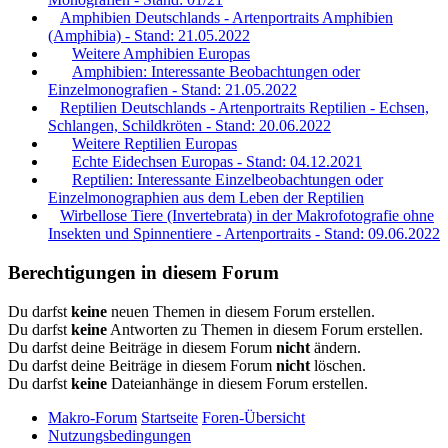
Amphibien Deutschlands - Artenportraits Amphibien
(Amphibia) - Stand: 21.05.2022
Weitere Amphibien Europas
Amphibien: Interessante Beobachtungen oder
Einzelmonografien - Stand: 21.05.2022
Reptilien Deutschlands - Artenportraits Reptilien - Echsen,
Schlangen, Schildkröten - Stand: 20.06.2022
Weitere Reptilien Europas
Echte Eidechsen Europas - Stand: 04.12.2021
Reptilien: Interessante Einzelbeobachtungen oder
Einzelmonographien aus dem Leben der Reptilien
Wirbellose Tiere (Invertebrata) in der Makrofotografie ohne
Insekten und Spinnentiere - Artenportraits - Stand: 09.06.2022
Berechtigungen in diesem Forum
Du darfst
keine
neuen Themen in diesem Forum erstellen.
Du darfst
keine
Antworten zu Themen in diesem Forum erstellen.
Du darfst deine Beiträge in diesem Forum
nicht
ändern.
Du darfst deine Beiträge in diesem Forum
nicht
löschen.
Du darfst
keine
Dateianhänge in diesem Forum erstellen.
Makro-Forum
Startseite
Foren-Übersicht
Nutzungsbedingungen