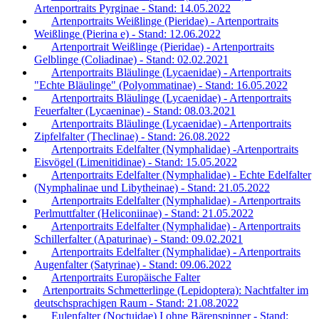
Artenportraits Pyrginae - Stand: 14.05.2022
Artenportraits Weißlinge (Pieridae) - Artenportraits
Weißlinge (Pierina e) - Stand: 12.06.2022
Artenportrait Weißlinge (Pieridae) - Artenportraits
Gelblinge (Coliadinae) - Stand: 02.02.2021
Artenportraits Bläulinge (Lycaenidae) - Artenportraits
"Echte Bläulinge" (Polyommatinae) - Stand: 16.05.2022
Artenportraits Bläulinge (Lycaenidae) - Artenportraits
Feuerfalter (Lycaeninae) - Stand: 08.03.2021
Artenportraits Bläulinge (Lycaenidae) - Artenportraits
Zipfelfalter (Theclinae) - Stand: 26.08.2022
Artenportraits Edelfalter (Nymphalidae) -Artenportraits
Eisvögel (Limenitidinae) - Stand: 15.05.2022
Artenportraits Edelfalter (Nymphalidae) - Echte Edelfalter
(Nymphalinae und Libytheinae) - Stand: 21.05.2022
Artenportraits Edelfalter (Nymphalidae) - Artenportraits
Perlmuttfalter (Heliconiinae) - Stand: 21.05.2022
Artenportraits Edelfalter (Nymphalidae) - Artenportraits
Schillerfalter (Apaturinae) - Stand: 09.02.2021
Artenportraits Edelfalter (Nymphalidae) - Artenportraits
Augenfalter (Satyrinae) - Stand: 09.06.2022
Artenportraits Europäische Falter
Artenportraits Schmetterlinge (Lepidoptera): Nachtfalter im
deutschsprachigen Raum - Stand: 21.08.2022
Eulenfalter (Noctuidae) I ohne Bärenspinner - Stand: