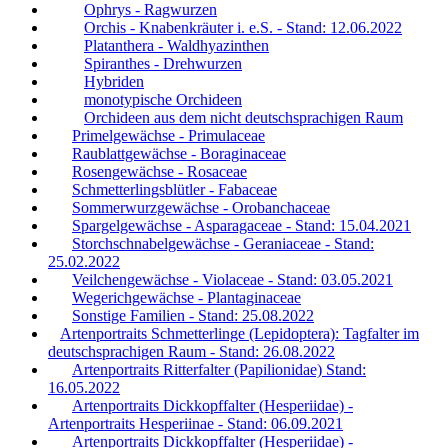
Ophrys - Ragwurzen
Orchis - Knabenkräuter i. e.S. - Stand: 12.06.2022
Platanthera - Waldhyazinthen
Spiranthes - Drehwurzen
Hybriden
monotypische Orchideen
Orchideen aus dem nicht deutschsprachigen Raum
Primelgewächse - Primulaceae
Raublattgewächse - Boraginaceae
Rosengewächse - Rosaceae
Schmetterlingsblütler - Fabaceae
Sommerwurzgewächse - Orobanchaceae
Spargelgewächse - Asparagaceae - Stand: 15.04.2021
Storchschnabelgewächse - Geraniaceae - Stand:
25.02.2022
Veilchengewächse - Violaceae - Stand: 03.05.2021
Wegerichgewächse - Plantaginaceae
Sonstige Familien - Stand: 25.08.2022
Artenportraits Schmetterlinge (Lepidoptera): Tagfalter im
deutschsprachigen Raum - Stand: 26.08.2022
Artenportraits Ritterfalter (Papilionidae) Stand:
16.05.2022
Artenportraits Dickkopffalter (Hesperiidae) -
Artenportraits Hesperiinae - Stand: 06.09.2021
Artenportraits Dickkopffalter (Hesperiidae) -