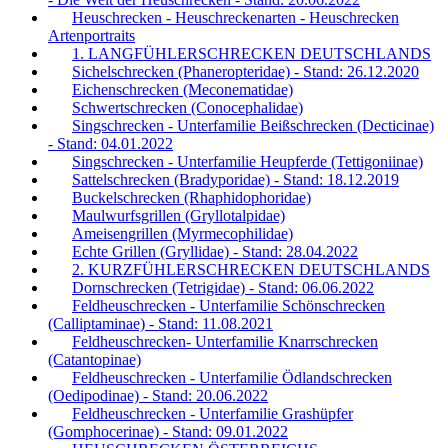
Heuschrecken - Heuschreckenarten - Heuschrecken
Artenportraits
1. LANGFÜHLERSCHRECKEN DEUTSCHLANDS
Sichelschrecken (Phaneropteridae) - Stand: 26.12.2020
Eichenschrecken (Meconematidae)
Schwertschrecken (Conocephalidae)
Singschrecken - Unterfamilie Beißschrecken (Decticinae)
- Stand: 04.01.2022
Singschrecken - Unterfamilie Heupferde (Tettigoniinae)
Sattelschrecken (Bradyporidae) - Stand: 18.12.2019
Buckelschrecken (Rhaphidophoridae)
Maulwurfsgrillen (Gryllotalpidae)
Ameisengrillen (Myrmecophilidae)
Echte Grillen (Gryllidae) - Stand: 28.04.2022
2. KURZFÜHLERSCHRECKEN DEUTSCHLANDS
Dornschrecken (Tetrigidae) - Stand: 06.06.2022
Feldheuschrecken - Unterfamilie Schönschrecken
(Calliptaminae) - Stand: 11.08.2021
Feldheuschrecken- Unterfamilie Knarrschrecken
(Catantopinae)
Feldheuschrecken - Unterfamilie Ödlandschrecken
(Oedipodinae) - Stand: 20.06.2022
Feldheuschrecken - Unterfamilie Grashüpfer
(Gomphocerinae) - Stand: 09.01.2022