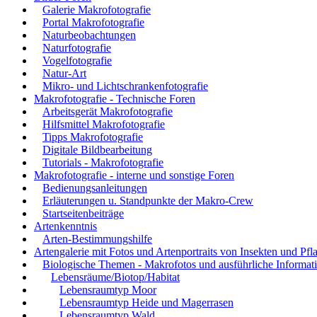
Galerie Makrofotografie
Portal Makrofotografie
Naturbeobachtungen
Naturfotografie
Vogelfotografie
Natur-Art
Mikro- und Lichtschrankenfotografie
Makrofotografie - Technische Foren
Arbeitsgerät Makrofotografie
Hilfsmittel Makrofotografie
Tipps Makrofotografie
Digitale Bildbearbeitung
Tutorials - Makrofotografie
Makrofotografie - interne und sonstige Foren
Bedienungsanleitungen
Erläuterungen u. Standpunkte der Makro-Crew
Startseitenbeiträge
Artenkenntnis
Arten-Bestimmungshilfe
Artengalerie mit Fotos und Artenportraits von Insekten und Pfl
Biologische Themen - Makrofotos und ausführliche Informat
Lebensräume/Biotop/Habitat
Lebensraumtyp Moor
Lebensraumtyp Heide und Magerrasen
Lebensraumtyp Wald