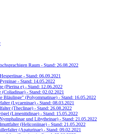
2
eutschsprachigen Raum - Stand: 26.08.2022
s Hesperiinae - Stand: 06.09.2021
s Pyrginae - Stand: 14.05.2022
ge (Pierina e) - Stand: 12.06.2022
ge (Coliadinae) - Stand: 02.02.2021
hte Bläulinge" (Polyommatinae) - Stand: 16.05.2022
rfalter (Lycaeninae) - Stand: 08.03.2021
lfalter (Theclinae) - Stand: 26.08.2022
vögel (Limenitidinae) - Stand: 15.05.2022
 (Nymphalinae und Libytheinae) - Stand: 21.05.2022
lmuttfalter (Heliconiinae) - Stand: 21.05.2022
illerfalter (Apaturinae) - Stand: 09.02.2021