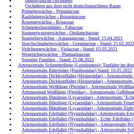
monotypische Orchideen
Orchideen aus dem nicht deutschsprachigen Raum
Primelgewächse - Primulaceae
Raublattgewächse - Boraginaceae
Rosengewächse - Rosaceae
Schmetterlingsblütler - Fabaceae
Sommerwurzgewächse - Orobanchaceae
Spargelgewächse - Asparagaceae - Stand: 15.04.2021
Storchschnabelgewächse - Geraniaceae - Stand: 25.02.202
Veilchengewächse - Violaceae - Stand: 03.05.2021
Wegerichgewächse - Plantaginaceae
Sonstige Familien - Stand: 25.08.2022
Artenportraits Schmetterlinge (Lepidoptera): Tagfalter im d
Artenportraits Ritterfalter (Papilionidae) Stand: 16.05.2022
Artenportraits Dickkopffalter (Hesperiidae) - Artenportrait
Artenportraits Dickkopffalter (Hesperiidae) - Artenportrait
Artenportraits Weißlinge (Pieridae) - Artenportraits Weißlin
Artenportrait Weißlinge (Pieridae) - Artenportraits Gelblin
Artenportraits Bläulinge (Lycaenidae) - Artenportraits "Ec
Artenportraits Bläulinge (Lycaenidae) - Artenportraits Feue
Artenportraits Bläulinge (Lycaenidae) - Artenportraits Zipfe
Artenportraits Edelfalter (Nymphalidae) -Artenportraits Eis
Artenportraits Edelfalter (Nymphalidae) - Echte Edelfalter
Artenportraits Edelfalter (Nymphalidae) - Artenportraits Per
Artenportraits Edelfalter (Nymphalidae) - Artenportraits Sch