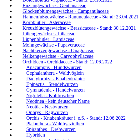
Enziangewächse - Gentianaceae
Glockenblumengewächse - Campanulaceae
Hahnenfußgewächse - Ranunculaceae - Stand: 23.04.2021
Korbblütler - Asteraceae
Kreuzblütengewächse - Brassicaceae - Stand: 30.12.2021
Liliengewächse - Liliaceae
Lippenblütler - Lamiaceae
Mohngewächse - Papaveraceae
Nachtkerzengewächse - Onagraceae
Nelkengewächse - Caryophyllaceae
Orchideen - Orchidaceae - Stand: 12.06.2022
Anacamptis - Hundswurzen
Cephalanthera - Waldvöglein
Dactylorhiza - Knabenkräuter
Epipactis - Stendelwurzen
Gymnadenia - Händelwurzen
Nigritella - Kohlröschen
Neotinea - kein deutscher Name
Neottia - Nestwurzen
Ophrys - Ragwurzen
Orchis - Knabenkräuter i. e.S. - Stand: 12.06.2022
Platanthera - Waldhyazinthen
Spiranthes - Drehwurzen
Hybriden