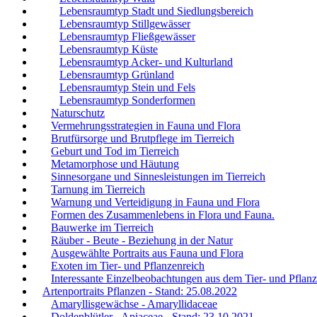
Lebensraumtyp Stadt und Siedlungsbereich
Lebensraumtyp Stillgewässer
Lebensraumtyp Fließgewässer
Lebensraumtyp Küste
Lebensraumtyp Acker- und Kulturland
Lebensraumtyp Grünland
Lebensraumtyp Stein und Fels
Lebensraumtyp Sonderformen
Naturschutz
Vermehrungsstrategien in Fauna und Flora
Brutfürsorge und Brutpflege im Tierreich
Geburt und Tod im Tierreich
Metamorphose und Häutung
Sinnesorgane und Sinnesleistungen im Tierreich
Tarnung im Tierreich
Warnung und Verteidigung in Fauna und Flora
Formen des Zusammenlebens in Flora und Fauna.
Bauwerke im Tierreich
Räuber - Beute - Beziehung in der Natur
Ausgewählte Portraits aus Fauna und Flora
Exoten im Tier- und Pflanzenreich
Interessante Einzelbeobachtungen aus dem Tier- und Pflanz
Artenportraits Pflanzen - Stand: 25.08.2022
Amaryllisgewächse - Amaryllidaceae
Doldenblütler - Apiaceae - Stand: 23.10.2021