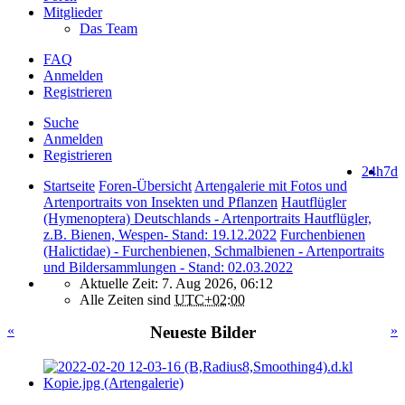
Mitglieder
Das Team
FAQ
Anmelden
Registrieren
Suche
Anmelden
Registrieren
24h
7d
Startseite
Foren-Übersicht
Artengalerie mit Fotos und
Artenportraits von Insekten und Pflanzen
Hautflügler
(Hymenoptera) Deutschlands - Artenportraits Hautflügler,
z.B. Bienen, Wespen- Stand: 19.12.2022
Furchenbienen
(Halictidae) - Furchenbienen, Schmalbienen - Artenportraits
und Bildersammlungen - Stand: 02.03.2022
Aktuelle Zeit: 7. Aug 2026, 06:12
Alle Zeiten sind
UTC+02:00
«
Neueste Bilder
»