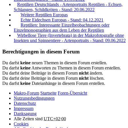
Reptilien Deutschlands - Artenportraits Reptilien - Echsen,
Schlangen, Schildkröten - Stand: 20.06.2022
Weitere Reptilien Europas
Echte Eidechsen Europas - Stand: 04.12.2021
Reptilien: Interessante Einzelbeobachtungen oder
Einzelmonographien aus dem Leben der Reptilien
Wirbellose Tiere (Invertebrata) in der Makrofotografie ohne
Insekten und Spinnentiere - Artenportraits - Stand: 09.06.2022
Berechtigungen in diesem Forum
Du darfst
keine
neuen Themen in diesem Forum erstellen.
Du darfst
keine
Antworten zu Themen in diesem Forum erstellen.
Du darfst deine Beiträge in diesem Forum
nicht
ändern.
Du darfst deine Beiträge in diesem Forum
nicht
löschen.
Du darfst
keine
Dateianhänge in diesem Forum erstellen.
Makro-Forum
Startseite
Foren-Übersicht
Nutzungsbedingungen
Datenschutz
Impressum
Danksagung
Alle Zeiten sind
UTC+02:00
Cookies