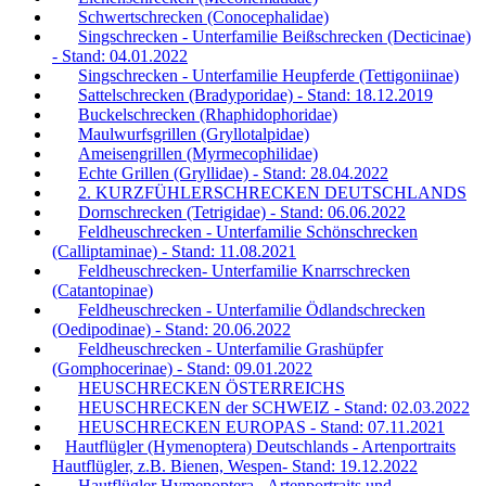
Schwertschrecken (Conocephalidae)
Singschrecken - Unterfamilie Beißschrecken (Decticinae)
- Stand: 04.01.2022
Singschrecken - Unterfamilie Heupferde (Tettigoniinae)
Sattelschrecken (Bradyporidae) - Stand: 18.12.2019
Buckelschrecken (Rhaphidophoridae)
Maulwurfsgrillen (Gryllotalpidae)
Ameisengrillen (Myrmecophilidae)
Echte Grillen (Gryllidae) - Stand: 28.04.2022
2. KURZFÜHLERSCHRECKEN DEUTSCHLANDS
Dornschrecken (Tetrigidae) - Stand: 06.06.2022
Feldheuschrecken - Unterfamilie Schönschrecken
(Calliptaminae) - Stand: 11.08.2021
Feldheuschrecken- Unterfamilie Knarrschrecken
(Catantopinae)
Feldheuschrecken - Unterfamilie Ödlandschrecken
(Oedipodinae) - Stand: 20.06.2022
Feldheuschrecken - Unterfamilie Grashüpfer
(Gomphocerinae) - Stand: 09.01.2022
HEUSCHRECKEN ÖSTERREICHS
HEUSCHRECKEN der SCHWEIZ - Stand: 02.03.2022
HEUSCHRECKEN EUROPAS - Stand: 07.11.2021
Hautflügler (Hymenoptera) Deutschlands - Artenportraits
Hautflügler, z.B. Bienen, Wespen- Stand: 19.12.2022
Hautflügler Hymenoptera - Artenportraits und