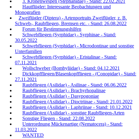
3. Kronenwespen (Stephanidae) - Stand: 22.02.2021
Hautflügler: Interessante Beobachtungen und
Monografien
Zweiflügler (Diptera) - Artenportraits Zweiflügler, z. B.
Schweb-, Raubfliegen, Bremsen etc. - Stand: 26.08.2022
Forum für Bestimmungshilfen
Schwebfliegen (Syrphidae) - Syrphinae - Stand:
30.05.2022
Schwebfliegen (Syrphidae) - Microdontinae und sonstige
Unterfamilien
Schwebfliegen (Syrphidae) - Eristalinae - Stand:
07.11.2021
Wollschweber (Bombyliidae) - Stand: 04.12.2021
Dickkopffliegen/Blasenkopffliegen - (Conopidae) - Stand:
27.11.2021
Raubfliegen (Asilidae) - Asilinae - Stand: 06.06.2022
Raubfliegen (Asilidae) - Brachyrhopalinae
Raubfliegen (Asilidae) - Dasypogoniae
Raubfliegen (Asilidae) - Dioctriinae - Stand: 21.01.2022
Raubfliegen (Asilidae) - Laphriinae - Stand: 10.12.2021
Raubfliegen (Asilidae) - sonstige Raubfliegen-Arten
Sonstige Fliegen - Stand: 22.08.2022
Unterordnung Mückenartige (Nematocera) - Stand:
11.03.2022
WANTED