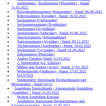
Jagdspinnen - Raubspinnen (Pisauridae) - Stand:
11.03.2022
Riesenkrabbenspinnen (Sparassidae) - Stand: 06.06.2022
Röhrenspinnen (Eresidae) - Stand: 20.02.2022
Sackspinnen (Clubionidae)
Sechsaugenspinnen (Dysderidae)
Speispinnen (Scytodidae)
Springspinnen (Salticidae) - Stand: 01.06.2022
Streckerspinnen (Tetragnathidae)
Tapezierspinnen (Atypidae) - Stand: 09.12.2021
Trichterspinnen (Agelenidae) - Stand: 10.02.2022
Wolfspinnen (Lycosidae) - Stand: 01.06.2022
Zitterspinnen (Pholcidae)
Andere Familien Stand: 11.03.2022
2. Spinnentiere (ex. Araneae)
Milben und Zecken (Acari) - Stand: 27.01.2021
Weberknechte (Opiliones) - Stand: 27.02.2021
WANTED
Spinnentiere: Interessante Beobachtungen und
Monografien - Stand: 01/21
Amphibien Deutschlands - Artenportraits Amphibien
(Amphibia) - Stand: 21.05.2022
Weitere Amphibien Europas
Amphibien: Interessante Beobachtungen oder
Einzelmonografien - Stand: 21.05.2022