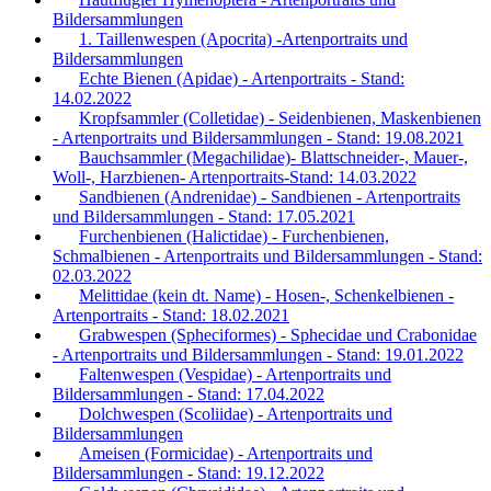
Bildersammlungen
1. Taillenwespen (Apocrita) -Artenportraits und
Bildersammlungen
Echte Bienen (Apidae) - Artenportraits - Stand:
14.02.2022
Kropfsammler (Colletidae) - Seidenbienen, Maskenbienen
- Artenportraits und Bildersammlungen - Stand: 19.08.2021
Bauchsammler (Megachilidae)- Blattschneider-, Mauer-,
Woll-, Harzbienen- Artenportraits-Stand: 14.03.2022
Sandbienen (Andrenidae) - Sandbienen - Artenportraits
und Bildersammlungen - Stand: 17.05.2021
Furchenbienen (Halictidae) - Furchenbienen,
Schmalbienen - Artenportraits und Bildersammlungen - Stand:
02.03.2022
Melittidae (kein dt. Name) - Hosen-, Schenkelbienen -
Artenportraits - Stand: 18.02.2021
Grabwespen (Spheciformes) - Sphecidae und Crabonidae
- Artenportraits und Bildersammlungen - Stand: 19.01.2022
Faltenwespen (Vespidae) - Artenportraits und
Bildersammlungen - Stand: 17.04.2022
Dolchwespen (Scoliidae) - Artenportraits und
Bildersammlungen
Ameisen (Formicidae) - Artenportraits und
Bildersammlungen - Stand: 19.12.2022