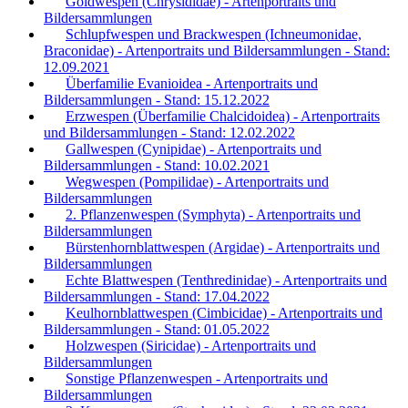
Goldwespen (Chrysididae) - Artenportraits und
Bildersammlungen
Schlupfwespen und Brackwespen (Ichneumonidae,
Braconidae) - Artenportraits und Bildersammlungen - Stand:
12.09.2021
Überfamilie Evanioidea - Artenportraits und
Bildersammlungen - Stand: 15.12.2022
Erzwespen (Überfamilie Chalcidoidea) - Artenportraits
und Bildersammlungen - Stand: 12.02.2022
Gallwespen (Cynipidae) - Artenportraits und
Bildersammlungen - Stand: 10.02.2021
Wegwespen (Pompilidae) - Artenportraits und
Bildersammlungen
2. Pflanzenwespen (Symphyta) - Artenportraits und
Bildersammlungen
Bürstenhornblattwespen (Argidae) - Artenportraits und
Bildersammlungen
Echte Blattwespen (Tenthredinidae) - Artenportraits und
Bildersammlungen - Stand: 17.04.2022
Keulhornblattwespen (Cimbicidae) - Artenportraits und
Bildersammlungen - Stand: 01.05.2022
Holzwespen (Siricidae) - Artenportraits und
Bildersammlungen
Sonstige Pflanzenwespen - Artenportraits und
Bildersammlungen