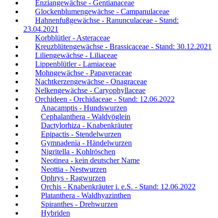
Enziangewächse - Gentianaceae
Glockenblumengewächse - Campanulaceae
Hahnenfußgewächse - Ranunculaceae - Stand:
23.04.2021
Korbblütler - Asteraceae
Kreuzblütengewächse - Brassicaceae - Stand: 30.12.2021
Liliengewächse - Liliaceae
Lippenblütler - Lamiaceae
Mohngewächse - Papaveraceae
Nachtkerzengewächse - Onagraceae
Nelkengewächse - Caryophyllaceae
Orchideen - Orchidaceae - Stand: 12.06.2022
Anacamptis - Hundswurzen
Cephalanthera - Waldvöglein
Dactylorhiza - Knabenkräuter
Epipactis - Stendelwurzen
Gymnadenia - Händelwurzen
Nigritella - Kohlröschen
Neotinea - kein deutscher Name
Neottia - Nestwurzen
Ophrys - Ragwurzen
Orchis - Knabenkräuter i. e.S. - Stand: 12.06.2022
Platanthera - Waldhyazinthen
Spiranthes - Drehwurzen
Hybriden