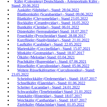
Käfer (Coleoptera) Deutschlands - Artenportraits Käfer -
Stand: 20.06.2022
Aaskäfer (Silphidae) - Stand: 28.04.2022
Blatthornkäfer (Scarabaeidae) - Stand: 09.06.2022
Blattkäfer (Chrysomelidae) - Stand 23.05.2022
Bockkäfer (Cerambycidae) - Stand: 16.05.2022
Buntkäfer (Cleridae) - Stand: 06.01.2022
Düsterkäfer (Serropalpidae) Stand: 18.07.2017
Feuerkäfer (Pyrochroidae) Stand: 28.08.2017
Kurzflügler (Staphylinidae) - Stand: 21.01.2022
Laufkäfer (Carabidae) - Stand: 22.05.2022
Marienkäfer (Coccinellidae) - Stand: 15.07.2021
Mistkäfer (Geotrupidae) - Stand: 18.07.2017
Ölkäfer (Meloidae) Stand: 03.04.2021
Prachtkäfer (Buprestidae) - Stand: 07.06.2021
Rüsselkäfer (Curculionidae) -Stand: 05.06.2022
Weitere Rüsselkäferartige (Curculionoidea) - Stand:
23.05.2022
Scheinbockkäfer (Oedemeridae) - Stand: 18.07.2017
Schnellkäfer (Elateridae) - Stand: 01.06.2022
Schröter (Lucanidae) - Stand: 24.01.2022
Schwarzkäfer (Tenebrionidae) Stand: 21.01.2022
Stutzkäfer (Histeridae) - Stand: 18.07.2017
Weichkäfer (Cantharidae) - Stand: 18.07.2017
Zipfelkäfer (Malachiidae) Stand: 01.05.2022