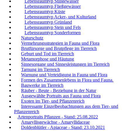
Lebensraumtyp Stillgewässer
Lebensraumtyp Fließgewässer
Lebensraumtyp Küste
Lebensraumtyp Acker- und Kulturland
Lebensraumtyp Grünland
Lebensraumtyp Stein und Fels
Lebensraumtyp Sonderformen
Naturschutz
Vermehrungsstrategien in Fauna und Flora
Brutfürsorge und Brutpflege im Tierreich
Geburt und Tod im Tierreich
Metamorphose und Häutung
Sinnesorgane und Sinnesleistungen im Tierreich
Tarnung im Tierreich
Warnung und Verteidigung in Fauna und Flora
Formen des Zusammenlebens in Flora und Fauna.
Bauwerke im Tierreich
Räuber - Beute - Beziehung in der Natur
Ausgewählte Portraits aus Fauna und Flora
Exoten im Tier- und Pflanzenreich
Interessante Einzelbeobachtungen aus dem Tier- und
Pflanzenreich
Artenportraits Pflanzen - Stand: 25.08.2022
Amaryllisgewächse - Amaryllidaceae
Doldenblütler - Apiaceae - Stand: 23.10.2021