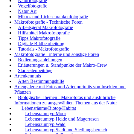
Naturfotografie
Vogelfotografie
Natur-Art
Mikro- und Lichtschrankenfotografie
Makrofotografie - Technische Foren
Arbeitsgerät Makrofotografie
Hilfsmittel Makrofotografie
Tipps Makrofotografie
Digitale Bildbearbeitung
Tutorials - Makrofotografie
Makrofotografie - interne und sonstige Foren
Bedienungsanleitungen
Erläuterungen u. Standpunkte der Makro-Crew
Startseitenbeiträge
Artenkenntnis
Arten-Bestimmungshilfe
Artengalerie mit Fotos und Artenportraits von Insekten und
Pflanzen
Biologische Themen - Makrofotos und ausführliche
Informationen zu ausgewählten Themen aus der Natur
Lebensräume/Biotop/Habitat
Lebensraumtyp Moor
Lebensraumtyp Heide und Magerrasen
Lebensraumtyp Wald
Lebensraumtyp Stadt und Siedlungsbereich