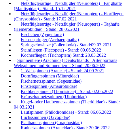
Netzflüglerartige - Netzflügler (Neuroptera) - Fanghafte
(Mantispidae) - Stand: 15.12.2021
Netzflüglerartige - Netzflügler (Neuroptera) - Florfliegen
(Chrysopidae) - Stand: 17.02.2021
Netzflüglerartige - Netzflügler (Neuroptera) - Taghafte
(Hemerobiidae) - Stand: 28.05.2021
Fischchen (Zygentoma)
Felsenspringer (Archaeognatha)
Springschwänze (Collembola) - Stand:09.03.2021
Steinfliegen (Plecopeta) - Stand: 09.06.2022
Köcherfliegen (Trichoptera) Stand: 28.03.2022
Spinnentiere (Arachnida) Deutschlands - Artenportraits
Webspinnen und Spinnentiere - Stand: 20.06.2022
1. Webspinnen (Araneae) - Stand: 24.09.2021
Dornfingerspinnen (Miturgidae)
Fischernetzspinnen (Segestriidae)
Finsterspinnen (Amaurobiidae)
Krabbenspinnen (Thomisidae) - Stand: 02.05.2022
Kräuselradnetzspinnen (Uloboridae)
Kugel- oder Haubennetzspinnen (Theridiidae) - Stand:
04.03.2021
Laufspinnen (Philodromidae) - Stand: 06.06.2022
Luchsspinnen (Oxyopidae)
Plattbauchspinnen (Gnaphosidae)
Radnetzspinnen (Araneidae) - Stand: 20.06.2022