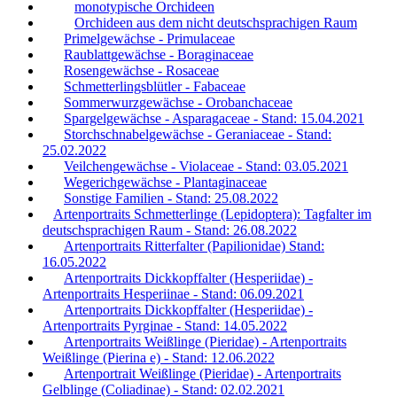
monotypische Orchideen
Orchideen aus dem nicht deutschsprachigen Raum
Primelgewächse - Primulaceae
Raublattgewächse - Boraginaceae
Rosengewächse - Rosaceae
Schmetterlingsblütler - Fabaceae
Sommerwurzgewächse - Orobanchaceae
Spargelgewächse - Asparagaceae - Stand: 15.04.2021
Storchschnabelgewächse - Geraniaceae - Stand:
25.02.2022
Veilchengewächse - Violaceae - Stand: 03.05.2021
Wegerichgewächse - Plantaginaceae
Sonstige Familien - Stand: 25.08.2022
Artenportraits Schmetterlinge (Lepidoptera): Tagfalter im
deutschsprachigen Raum - Stand: 26.08.2022
Artenportraits Ritterfalter (Papilionidae) Stand:
16.05.2022
Artenportraits Dickkopffalter (Hesperiidae) -
Artenportraits Hesperiinae - Stand: 06.09.2021
Artenportraits Dickkopffalter (Hesperiidae) -
Artenportraits Pyrginae - Stand: 14.05.2022
Artenportraits Weißlinge (Pieridae) - Artenportraits
Weißlinge (Pierina e) - Stand: 12.06.2022
Artenportrait Weißlinge (Pieridae) - Artenportraits
Gelblinge (Coliadinae) - Stand: 02.02.2021