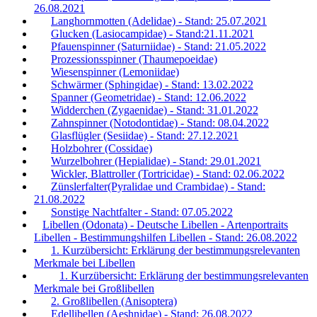
26.08.2021
Langhornmotten (Adelidae) - Stand: 25.07.2021
Glucken (Lasiocampidae) - Stand:21.11.2021
Pfauenspinner (Saturniidae) - Stand: 21.05.2022
Prozessionsspinner (Thaumepoeidae)
Wiesenspinner (Lemoniidae)
Schwärmer (Sphingidae) - Stand: 13.02.2022
Spanner (Geometridae) - Stand: 12.06.2022
Widderchen (Zygaenidae) - Stand: 31.01.2022
Zahnspinner (Notodontidae) - Stand: 08.04.2022
Glasflügler (Sesiidae) - Stand: 27.12.2021
Holzbohrer (Cossidae)
Wurzelbohrer (Hepialidae) - Stand: 29.01.2021
Wickler, Blattroller (Tortricidae) - Stand: 02.06.2022
Zünslerfalter(Pyralidae und Crambidae) - Stand:
21.08.2022
Sonstige Nachtfalter - Stand: 07.05.2022
Libellen (Odonata) - Deutsche Libellen - Artenportraits
Libellen - Bestimmungshilfen Libellen - Stand: 26.08.2022
1. Kurzübersicht: Erklärung der bestimmungsrelevanten
Merkmale bei Libellen
1. Kurzübersicht: Erklärung der bestimmungsrelevanten
Merkmale bei Großlibellen
2. Großlibellen (Anisoptera)
Edellibellen (Aeshnidae) - Stand: 26.08.2022