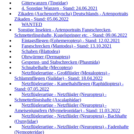
Gitterwanzen (Tingidae)
4. Sonstige Wanzen - Stand: 24.06.2021
Zikaden (Auchenorrhyncha) Deutschlands - Artenportraits
Zikaden - Stand: 05.06.2022
WANTED
Sonstige Insekten - Artenportraits Fangschrecken,
Schmetterlingshafte, Kugelspringer etc. - Stand: 09.06.2022
Eintagsfliegen (Ephemeroptera) - Stand: 12.02.2021
Fangschrecken (Mantodea) - Stand: 13.10.2021
Schaben (Blattodea)
Ohrwürmer (Dermaptera)
Gespenst- und Stabschrecken (Phasmida)
Schnabelhafte (Mecoptera)
Netzflüglerartige - Großflügler (Megaloptera) -
Schlammfliegen (Sialidae) - Stand: 18.04.2022
Netzflüglerartige - Kamelhalsfliegen (Raphidioptera) -
Stand: 07.05.2022
Netzflüglerartige - Netzflügler (Neuroptera) -
Schmetterlingshafte (Ascalaphidae)
Netzflüglerartige - Netzflügler (Neuroptera) -
Ameisenjungfern (Myrmeleontidae) - Stand: 11.03.2022
Netzflüglerartige - Netzflügler (Neuroptera) - Bachhafte
(Osmylidae)
Netzflüglerartige - Netzflügler (Neuroptera) - Fadenhafte
(Nemopteridae)