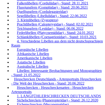
Falkenlibellen (Corduliidae) - Stand: 28.11.2021
Flussjungfern (Gomphidae) - Stand: 20.06.2021
Quelljungfern (Cordulegasteridae)
Segellibellen (Libellulidae) - Stand: 22.06.2022
3. Kleinlibellen (Zygoptera)
Prachtlibellen (Calopterygidae) - Stand: 02.02.2021
Teichjungfern (Lestidae) - Stand: 06.06.2022
Federlibellen (Platycnemididae) - Stand: 24.01.2022
Schlanklibellen (Coenagrionidae) - Stand: 10.03.2021
4. Verschiedene Libellen aus dem nicht deutschsprachigen
Raum
Europäische Libellen
Afrikanische Libellen
Amerikanische Libellen
Asiatische Libellen
Australische Libellen
Libellen: Interessante Beobachtungen und Monographien
- Stand: 21.05.2022
Heuschrecken Deutschlands - Artenportraits Heuschrecken
- Die Welt der Heuschrecken - Stand: 20.06.2022
Heuschrecken - Heuschreckenarten - Heuschrecken
Artenportraits
1. LANGFÜHLERSCHRECKEN DEUTSCHLANDS
Sichelschrecken (Phaneropteridae) - Stand: 26.12.2020
Eichenschrecken (Meconematidae)