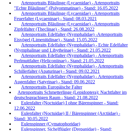
Artenportraits Bläulinge (Lycaenidae) - Artenportraits
"Echte Bläulinge" (Polyommatinae) - Stand: 16.05.2022
Artenportraits Bläulinge (Lycaenidae) - Artenportraits
Feuerfalter (Lycaeninae) - Stand: 08.03.2021
Artenportraits Bläulinge (Lycaenidae) - Artenportraits
Zipfelfalter (Theclinae) - Stand: 26.08.2022
Artenportraits Edelfalter (Nymphalidae) -Artenportraits
Eisvögel (Limenitidinae) - Stand: 15.05.2022
Artenportraits Edelfalter (Nymphalidae) - Echte Edelfalter
(Nymphalinae und Libytheinae) - Stand: 21.05.2022
Artenportraits Edelfalter (Nymphalidae) - Artenportraits
Perlmuttfalter (Heliconiinae) - Stand: 21.05.2022
Artenportraits Edelfalter (Nymphalidae) - Artenportraits
Schillerfalter (Apaturinae) - Stand: 09.02.2021
Artenportraits Edelfalter (Nymphalidae) - Artenportraits
Augenfalter (Satyrinae) - Stand: 09.06.2022
Artenportraits Europäische Falter
Artenportraits Schmetterlinge (Lepidoptera): Nachtfalter im
deutschsprachigen Raum - Stand: 21.08.2022
Eulenfalter (Noctuidae) I ohne Bärenspinner - Stand:
12.06.2022
Eulenfalter (Noctuidae) II / Bärenspinner (Arctiidae) -
Stand: 30.05.2022
Eulenspinner (Cymatophoridae)
Eulenspinner, Sichelflügler (Drepanidae) - Stand: