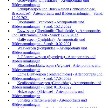
Goldwespen (Chrysididae) - Artenportraits und
Bildersammlungen
Schlupfwespen und Brackwespen (Ichneumonidae,
Braconidae) - Artenportraits und Bildersammlungen - Stand:
12.09.2021
Überfamilie Evanioidea - Artenportraits und
Bildersammlungen - Stand: 15.12.2022
Erzwespen (Überfamilie Chalcidoidea) - Artenportraits
und Bildersammlungen - Stand: 12.02.2022
Gallwespen (Cynipidae) - Artenportraits und
Bildersammlungen - Stand: 10.02.2021
Wegwespen (Pompilidae) - Artenportraits und
Bildersammlungen
2. Pflanzenwespen (Symphyta) - Artenportraits und
Bildersammlungen
Bürstenhornblattwespen (Argidae) - Artenportraits und
Bildersammlungen
Echte Blattwespen (Tenthredinidae) - Artenportraits und
Bildersammlungen - Stand: 17.04.2022
Keulhornblattwespen (Cimbicidae) - Artenportraits und
Bildersammlungen - Stand: 01.05.2022
Holzwespen (Siricidae) - Artenportraits und
Bildersammlungen
Sonstige Pflanzenwespen - Artenportraits und
Bildersammlungen