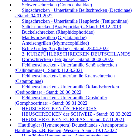
Schwertschrecken (Conocephalidae)
Singschrecken - Unterfamilie Beißschrecken (Decticinae)
- Stand: 04.01.2022
Singschrecken - Unterfamilie Heupferde (Tettigoniinae)
Sattelschrecken (Bradyporidae) - Stand: 18.12.2019
Buckelschrecken (Rhaphidophoridae)
Maulwurfsgrillen (Gryllotalpidae)
Ameisengrillen (Myrmecophilidae)
Echte Grillen (Gryllidae) - Stand: 28.04.2022
2. KURZFÜHLERSCHRECKEN DEUTSCHLANDS
Dornschrecken (Tetrigidae) - Stand: 06.06.2022
Feldheuschrecken - Unterfamilie Schönschrecken
(Calliptaminae) - Stand: 11.08.2021
Feldheuschrecken- Unterfamilie Knarrschrecken
(Catantopinae)
Feldheuschrecken - Unterfamilie Ödlandschrecken
(Oedipodinae) - Stand: 20.06.2022
Feldheuschrecken - Unterfamilie Grashüpfer
(Gomphocerinae) - Stand: 09.01.2022
HEUSCHRECKEN ÖSTERREICHS
HEUSCHRECKEN der SCHWEIZ - Stand: 02.03.2022
HEUSCHRECKEN EUROPAS - Stand: 07.11.2021
Hautflügler (Hymenoptera) Deutschlands - Artenportraits
Hautflügler, z.B. Bienen, Wespen- Stand: 19.12.2022
Hautflügler Hymenoptera - Artenportraits und