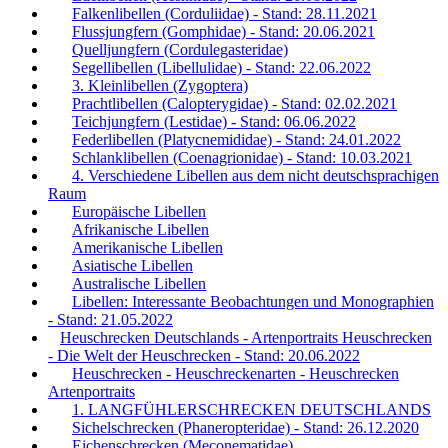
Falkenlibellen (Corduliidae) - Stand: 28.11.2021
Flussjungfern (Gomphidae) - Stand: 20.06.2021
Quelljungfern (Cordulegasteridae)
Segellibellen (Libellulidae) - Stand: 22.06.2022
3. Kleinlibellen (Zygoptera)
Prachtlibellen (Calopterygidae) - Stand: 02.02.2021
Teichjungfern (Lestidae) - Stand: 06.06.2022
Federlibellen (Platycnemididae) - Stand: 24.01.2022
Schlanklibellen (Coenagrionidae) - Stand: 10.03.2021
4. Verschiedene Libellen aus dem nicht deutschsprachigen
Raum
Europäische Libellen
Afrikanische Libellen
Amerikanische Libellen
Asiatische Libellen
Australische Libellen
Libellen: Interessante Beobachtungen und Monographien
- Stand: 21.05.2022
Heuschrecken Deutschlands - Artenportraits Heuschrecken
- Die Welt der Heuschrecken - Stand: 20.06.2022
Heuschrecken - Heuschreckenarten - Heuschrecken
Artenportraits
1. LANGFÜHLERSCHRECKEN DEUTSCHLANDS
Sichelschrecken (Phaneropteridae) - Stand: 26.12.2020
Eichenschrecken (Meconematidae)