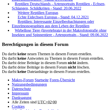
Reptilien Deutschlands - Artenportraits Reptilien - Echsen,
Schlangen, Schildkröten - Stand: 20.06.2022
Weitere Reptilien Europas
Echte Eidechsen Europas - Stand: 04.12.2021
Reptilien: Interessante Einzelbeobachtungen oder
Einzelmonographien aus dem Leben der Reptilien
Wirbellose Tiere (Invertebrata) in der Makrofotografie ohne
Insekten und Spinnentiere - Artenportraits - Stand: 09.06.2022
Berechtigungen in diesem Forum
Du darfst
keine
neuen Themen in diesem Forum erstellen.
Du darfst
keine
Antworten zu Themen in diesem Forum erstellen.
Du darfst deine Beiträge in diesem Forum
nicht
ändern.
Du darfst deine Beiträge in diesem Forum
nicht
löschen.
Du darfst
keine
Dateianhänge in diesem Forum erstellen.
Makro-Forum
Startseite
Foren-Übersicht
Nutzungsbedingungen
Datenschutz
Impressum
Danksagung
Alle Zeiten sind
UTC+02:00
Cookies