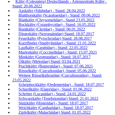
Käfer (Coleoptera) Deutschlands - Artenportraits Käfer -
Stand: 20.06.2022
Aaskäfer (Silphidae) - Stand: 28.04.2022
Blatthornkäfer (Scarabaeidae) - Stand: 09.06.2022
Blattkäfer (Chrysomelidae) - Stand 23.05.2022
Bockkäfer (Cerambycidae) - Stand: 16.05.2022
Buntkäfer (Cleridae) - Stand: 06.01.2022
Düsterkäfer (Serropalpidae) Stand: 18.07.2017
Feuerkäfer (Pyrochroidae) Stand: 28.08.2017
Kurzflügler (Staphylinidae) - Stand: 21.01.2022
Laufkäfer (Carabidae) - Stand: 22.05.2022
Marienkäfer (Coccinellidae) - Stand: 15.07.2021
Mistkäfer (Geotrupidae) - Stand: 18.07.2017
Ölkäfer (Meloidae) Stand: 03.04.2021
Prachtkäfer (Buprestidae) - Stand: 07.06.2021
Rüsselkäfer (Curculionidae) -Stand: 05.06.2022
Weitere Rüsselkäferartige (Curculionoidea) - Stand:
23.05.2022
Scheinbockkäfer (Oedemeridae) - Stand: 18.07.2017
Schnellkäfer (Elateridae) - Stand: 01.06.2022
Schröter (Lucanidae) - Stand: 24.01.2022
Schwarzkäfer (Tenebrionidae) Stand: 21.01.2022
Stutzkäfer (Histeridae) - Stand: 18.07.2017
Weichkäfer (Cantharidae) - Stand: 18.07.2017
Zipfelkäfer (Malachiidae) Stand: 01.05.2022