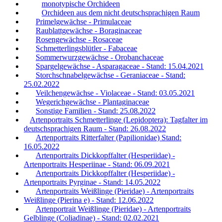
monotypische Orchideen
Orchideen aus dem nicht deutschsprachigen Raum
Primelgewächse - Primulaceae
Raublattgewächse - Boraginaceae
Rosengewächse - Rosaceae
Schmetterlingsblütler - Fabaceae
Sommerwurzgewächse - Orobanchaceae
Spargelgewächse - Asparagaceae - Stand: 15.04.2021
Storchschnabelgewächse - Geraniaceae - Stand:
25.02.2022
Veilchengewächse - Violaceae - Stand: 03.05.2021
Wegerichgewächse - Plantaginaceae
Sonstige Familien - Stand: 25.08.2022
Artenportraits Schmetterlinge (Lepidoptera): Tagfalter im
deutschsprachigen Raum - Stand: 26.08.2022
Artenportraits Ritterfalter (Papilionidae) Stand:
16.05.2022
Artenportraits Dickkopffalter (Hesperiidae) -
Artenportraits Hesperiinae - Stand: 06.09.2021
Artenportraits Dickkopffalter (Hesperiidae) -
Artenportraits Pyrginae - Stand: 14.05.2022
Artenportraits Weißlinge (Pieridae) - Artenportraits
Weißlinge (Pierina e) - Stand: 12.06.2022
Artenportrait Weißlinge (Pieridae) - Artenportraits
Gelblinge (Coliadinae) - Stand: 02.02.2021