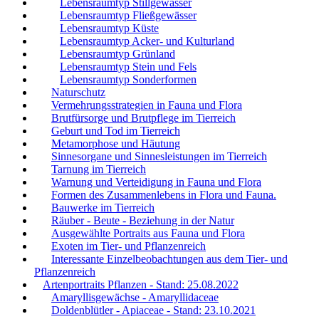
Lebensraumtyp Stillgewässer
Lebensraumtyp Fließgewässer
Lebensraumtyp Küste
Lebensraumtyp Acker- und Kulturland
Lebensraumtyp Grünland
Lebensraumtyp Stein und Fels
Lebensraumtyp Sonderformen
Naturschutz
Vermehrungsstrategien in Fauna und Flora
Brutfürsorge und Brutpflege im Tierreich
Geburt und Tod im Tierreich
Metamorphose und Häutung
Sinnesorgane und Sinnesleistungen im Tierreich
Tarnung im Tierreich
Warnung und Verteidigung in Fauna und Flora
Formen des Zusammenlebens in Flora und Fauna.
Bauwerke im Tierreich
Räuber - Beute - Beziehung in der Natur
Ausgewählte Portraits aus Fauna und Flora
Exoten im Tier- und Pflanzenreich
Interessante Einzelbeobachtungen aus dem Tier- und
Pflanzenreich
Artenportraits Pflanzen - Stand: 25.08.2022
Amaryllisgewächse - Amaryllidaceae
Doldenblütler - Apiaceae - Stand: 23.10.2021