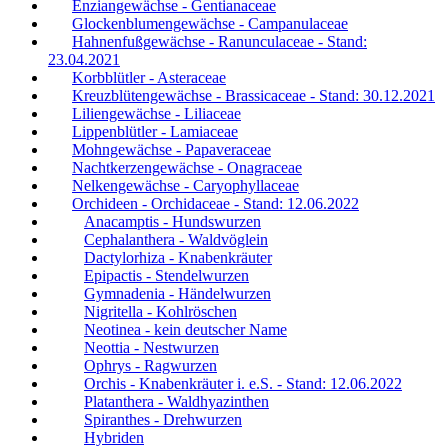
Enziangewächse - Gentianaceae
Glockenblumengewächse - Campanulaceae
Hahnenfußgewächse - Ranunculaceae - Stand:
23.04.2021
Korbblütler - Asteraceae
Kreuzblütengewächse - Brassicaceae - Stand: 30.12.2021
Liliengewächse - Liliaceae
Lippenblütler - Lamiaceae
Mohngewächse - Papaveraceae
Nachtkerzengewächse - Onagraceae
Nelkengewächse - Caryophyllaceae
Orchideen - Orchidaceae - Stand: 12.06.2022
Anacamptis - Hundswurzen
Cephalanthera - Waldvöglein
Dactylorhiza - Knabenkräuter
Epipactis - Stendelwurzen
Gymnadenia - Händelwurzen
Nigritella - Kohlröschen
Neotinea - kein deutscher Name
Neottia - Nestwurzen
Ophrys - Ragwurzen
Orchis - Knabenkräuter i. e.S. - Stand: 12.06.2022
Platanthera - Waldhyazinthen
Spiranthes - Drehwurzen
Hybriden