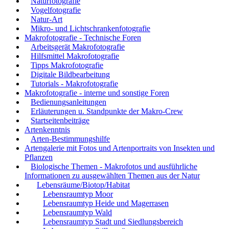
Naturfotografie
Vogelfotografie
Natur-Art
Mikro- und Lichtschrankenfotografie
Makrofotografie - Technische Foren
Arbeitsgerät Makrofotografie
Hilfsmittel Makrofotografie
Tipps Makrofotografie
Digitale Bildbearbeitung
Tutorials - Makrofotografie
Makrofotografie - interne und sonstige Foren
Bedienungsanleitungen
Erläuterungen u. Standpunkte der Makro-Crew
Startseitenbeiträge
Artenkenntnis
Arten-Bestimmungshilfe
Artengalerie mit Fotos und Artenportraits von Insekten und
Pflanzen
Biologische Themen - Makrofotos und ausführliche
Informationen zu ausgewählten Themen aus der Natur
Lebensräume/Biotop/Habitat
Lebensraumtyp Moor
Lebensraumtyp Heide und Magerrasen
Lebensraumtyp Wald
Lebensraumtyp Stadt und Siedlungsbereich