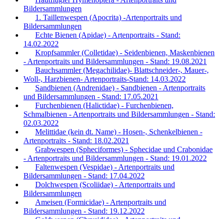
Bildersammlungen
1. Taillenwespen (Apocrita) -Artenportraits und
Bildersammlungen
Echte Bienen (Apidae) - Artenportraits - Stand:
14.02.2022
Kropfsammler (Colletidae) - Seidenbienen, Maskenbienen
- Artenportraits und Bildersammlungen - Stand: 19.08.2021
Bauchsammler (Megachilidae)- Blattschneider-, Mauer-,
Woll-, Harzbienen- Artenportraits-Stand: 14.03.2022
Sandbienen (Andrenidae) - Sandbienen - Artenportraits
und Bildersammlungen - Stand: 17.05.2021
Furchenbienen (Halictidae) - Furchenbienen,
Schmalbienen - Artenportraits und Bildersammlungen - Stand:
02.03.2022
Melittidae (kein dt. Name) - Hosen-, Schenkelbienen -
Artenportraits - Stand: 18.02.2021
Grabwespen (Spheciformes) - Sphecidae und Crabonidae
- Artenportraits und Bildersammlungen - Stand: 19.01.2022
Faltenwespen (Vespidae) - Artenportraits und
Bildersammlungen - Stand: 17.04.2022
Dolchwespen (Scoliidae) - Artenportraits und
Bildersammlungen
Ameisen (Formicidae) - Artenportraits und
Bildersammlungen - Stand: 19.12.2022