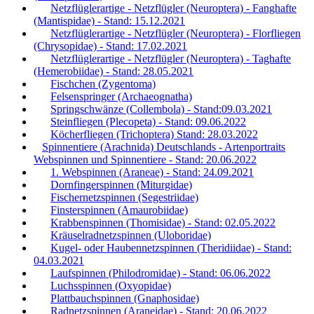
Netzflüglerartige - Netzflügler (Neuroptera) - Fanghafte
(Mantispidae) - Stand: 15.12.2021
Netzflüglerartige - Netzflügler (Neuroptera) - Florfliegen
(Chrysopidae) - Stand: 17.02.2021
Netzflüglerartige - Netzflügler (Neuroptera) - Taghafte
(Hemerobiidae) - Stand: 28.05.2021
Fischchen (Zygentoma)
Felsenspringer (Archaeognatha)
Springschwänze (Collembola) - Stand:09.03.2021
Steinfliegen (Plecopeta) - Stand: 09.06.2022
Köcherfliegen (Trichoptera) Stand: 28.03.2022
Spinnentiere (Arachnida) Deutschlands - Artenportraits
Webspinnen und Spinnentiere - Stand: 20.06.2022
1. Webspinnen (Araneae) - Stand: 24.09.2021
Dornfingerspinnen (Miturgidae)
Fischernetzspinnen (Segestriidae)
Finsterspinnen (Amaurobiidae)
Krabbenspinnen (Thomisidae) - Stand: 02.05.2022
Kräuselradnetzspinnen (Uloboridae)
Kugel- oder Haubennetzspinnen (Theridiidae) - Stand:
04.03.2021
Laufspinnen (Philodromidae) - Stand: 06.06.2022
Luchsspinnen (Oxyopidae)
Plattbauchspinnen (Gnaphosidae)
Radnetzspinnen (Araneidae) - Stand: 20.06.2022