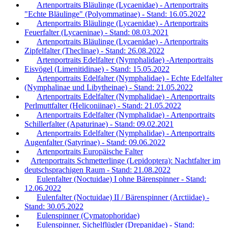
Artenportraits Bläulinge (Lycaenidae) - Artenportraits
"Echte Bläulinge" (Polyommatinae) - Stand: 16.05.2022
Artenportraits Bläulinge (Lycaenidae) - Artenportraits
Feuerfalter (Lycaeninae) - Stand: 08.03.2021
Artenportraits Bläulinge (Lycaenidae) - Artenportraits
Zipfelfalter (Theclinae) - Stand: 26.08.2022
Artenportraits Edelfalter (Nymphalidae) -Artenportraits
Eisvögel (Limenitidinae) - Stand: 15.05.2022
Artenportraits Edelfalter (Nymphalidae) - Echte Edelfalter
(Nymphalinae und Libytheinae) - Stand: 21.05.2022
Artenportraits Edelfalter (Nymphalidae) - Artenportraits
Perlmuttfalter (Heliconiinae) - Stand: 21.05.2022
Artenportraits Edelfalter (Nymphalidae) - Artenportraits
Schillerfalter (Apaturinae) - Stand: 09.02.2021
Artenportraits Edelfalter (Nymphalidae) - Artenportraits
Augenfalter (Satyrinae) - Stand: 09.06.2022
Artenportraits Europäische Falter
Artenportraits Schmetterlinge (Lepidoptera): Nachtfalter im
deutschsprachigen Raum - Stand: 21.08.2022
Eulenfalter (Noctuidae) I ohne Bärenspinner - Stand:
12.06.2022
Eulenfalter (Noctuidae) II / Bärenspinner (Arctiidae) -
Stand: 30.05.2022
Eulenspinner (Cymatophoridae)
Eulenspinner, Sichelflügler (Drepanidae) - Stand: