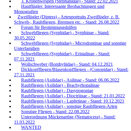
3. Kronenwespen (Stephanidae) - Stand: 22.02.2021
Hautflügler: Interessante Beobachtungen und
Monografien
Zweiflügler (Diptera) - Artenportraits Zweiflügler, z. B.
Schweb-, Raubfliegen, Bremsen etc. - Stand: 26.08.2022
Forum für Bestimmungshilfen
Schwebfliegen (Syrphidae) - Syrphinae - Stand:
30.05.2022
Schwebfliegen (Syrphidae) - Microdontinae und sonstige
Unterfamilien
Schwebfliegen (Syrphidae) - Eristalinae - Stand:
07.11.2021
Wollschweber (Bombyliidae) - Stand: 04.12.2021
Dickkopffliegen/Blasenkopffliegen - (Conopidae) - Stand:
27.11.2021
Raubfliegen (Asilidae) - Asilinae - Stand: 06.06.2022
Raubfliegen (Asilidae) - Brachyrhopalinae
Raubfliegen (Asilidae) - Dasypogoniae
Raubfliegen (Asilidae) - Dioctriinae - Stand: 21.01.2022
Raubfliegen (Asilidae) - Laphriinae - Stand: 10.12.2021
Raubfliegen (Asilidae) - sonstige Raubfliegen-Arten
Sonstige Fliegen - Stand: 22.08.2022
Unterordnung Mückenartige (Nematocera) - Stand:
11.03.2022
WANTED