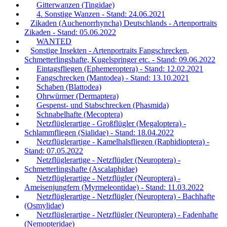
Gitterwanzen (Tingidae)
4. Sonstige Wanzen - Stand: 24.06.2021
Zikaden (Auchenorrhyncha) Deutschlands - Artenportraits
Zikaden - Stand: 05.06.2022
WANTED
Sonstige Insekten - Artenportraits Fangschrecken,
Schmetterlingshafte, Kugelspringer etc. - Stand: 09.06.2022
Eintagsfliegen (Ephemeroptera) - Stand: 12.02.2021
Fangschrecken (Mantodea) - Stand: 13.10.2021
Schaben (Blattodea)
Ohrwürmer (Dermaptera)
Gespenst- und Stabschrecken (Phasmida)
Schnabelhafte (Mecoptera)
Netzflüglerartige - Großflügler (Megaloptera) -
Schlammfliegen (Sialidae) - Stand: 18.04.2022
Netzflüglerartige - Kamelhalsfliegen (Raphidioptera) -
Stand: 07.05.2022
Netzflüglerartige - Netzflügler (Neuroptera) -
Schmetterlingshafte (Ascalaphidae)
Netzflüglerartige - Netzflügler (Neuroptera) -
Ameisenjungfern (Myrmeleontidae) - Stand: 11.03.2022
Netzflüglerartige - Netzflügler (Neuroptera) - Bachhafte
(Osmylidae)
Netzflüglerartige - Netzflügler (Neuroptera) - Fadenhafte
(Nemopteridae)