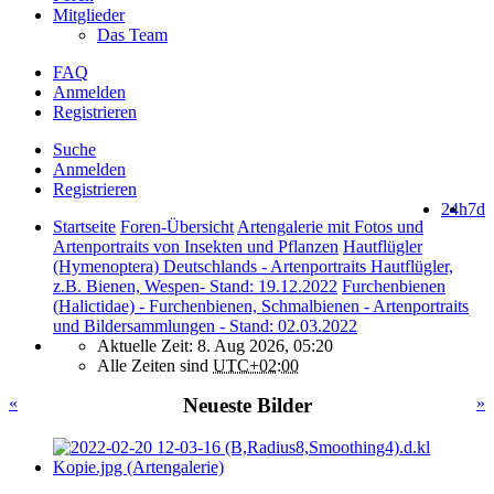
Mitglieder
Das Team
FAQ
Anmelden
Registrieren
Suche
Anmelden
Registrieren
24h
7d
Startseite
Foren-Übersicht
Artengalerie mit Fotos und
Artenportraits von Insekten und Pflanzen
Hautflügler
(Hymenoptera) Deutschlands - Artenportraits Hautflügler,
z.B. Bienen, Wespen- Stand: 19.12.2022
Furchenbienen
(Halictidae) - Furchenbienen, Schmalbienen - Artenportraits
und Bildersammlungen - Stand: 02.03.2022
Aktuelle Zeit: 8. Aug 2026, 05:20
Alle Zeiten sind
UTC+02:00
«
Neueste Bilder
»