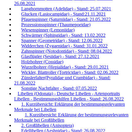
26.08.2021
Langhornmotten (Adelidae) - Stand: 25.07.2021
Glucken (Lasiocampidae) - Stand:21.11.2021
Pfauenspinner (Saturniidae) - Stand: 21.05.2022
Prozessionsspinner (Thaumepoeidae)
Wiesenspinner (Lemoniidae)
Schwärmer (Sphingidae) - Stand: 13.02.2022
Spanner (Geometridae) - Stand: 12.06.2022
Widderchen (Zygaenidae) - Stand: 31.01.2022
Zahnspinner (Notodontidae) - Stand: 08.04.2022
Glasflügler (Sesiidae) - Stand: 27.12.2021
Holzbohrer (Cossidae)
Wurzelbohrer (Hepialidae) - Stand: 29.01.2021
Wickler, Blattroller (Tortricidae) - Stand: 02.06.2022
Zünslerfalter(Pyralidae und Crambidae) - Stand:
21.08.2022
Sonstige Nachtfalter - Stand: 07.05.2022
Libellen (Odonata) - Deutsche Libellen - Artenportraits
Libellen - Bestimmungshilfen Libellen - Stand: 26.08.2022
1. Kurzübersicht: Erklärung der bestimmungsrelevanten
Merkmale bei Libellen
1. Kurzübersicht: Erklärung der bestimmungsrelevanten
Merkmale bei Großlibellen
2. Großlibellen (Anisoptera)
Edellibellen (Aeshnidae) - Stand: 26.08.2022