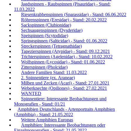
Jagdspinnen - Raubspinnen (Pisauridae) - Stand:
11.03.2022
Riesenkrabbenspinnen (Sparassidae) - Stand: 06.06.2022
Röhrenspinnen (Eresidae) - Stand: 20.02.2022
Sackspinnen (Clubionidae)
Sechsaugenspinnen (Dysderidae)
Speispinnen (Scytodidae)
Springspinnen (Salticidae) - Stand: 01.06.2022
Streckerspinnen (Tetragnathidae)
Tapezierspinnen (Atypidae) - Stand: 09.12.2021
Trichterspinnen (Agelenidae) - Stand: 10.02.2022
Wolfspinnen (Lycosidae) - Stand: 01.06.2022
Zitterspinnen (Pholcidae)
Andere Familien Stand: 11.03.2022
2. Spinnentiere (ex. Araneae)
Milben und Zecken (Acari) - Stand: 27.01.2021
Weberknechte (Opiliones) - Stand: 27.02.2021
WANTED
Spinnentiere: Interessante Beobachtungen und
Monografien - Stand: 01/21
Amphibien Deutschlands - Artenportraits Amphibien
(Amphibia) - Stand: 21.05.2022
Weitere Amphibien Europas
Amphibien: Interessante Beobachtungen oder
Einzelmonografien - Stand: 21.05.2022