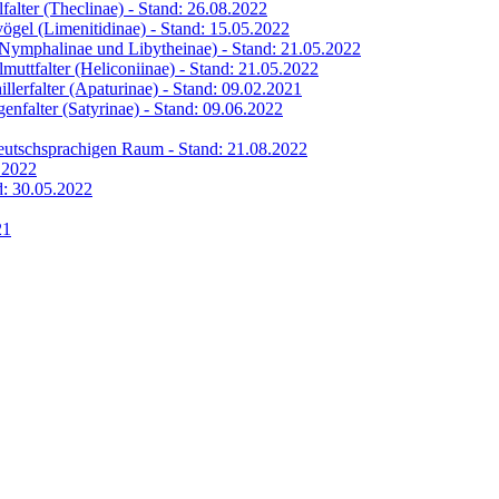
lfalter (Theclinae) - Stand: 26.08.2022
vögel (Limenitidinae) - Stand: 15.05.2022
 (Nymphalinae und Libytheinae) - Stand: 21.05.2022
lmuttfalter (Heliconiinae) - Stand: 21.05.2022
illerfalter (Apaturinae) - Stand: 09.02.2021
genfalter (Satyrinae) - Stand: 09.06.2022
 deutschsprachigen Raum - Stand: 21.08.2022
6.2022
nd: 30.05.2022
21