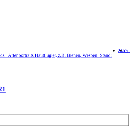
24h
7d
s - Artenportraits Hautflügler, z.B. Bienen, Wespen- Stand:
21