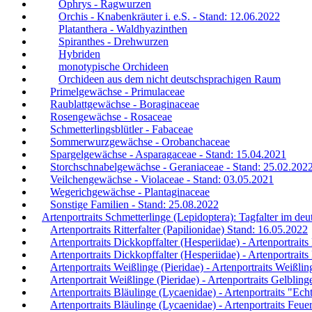
Ophrys - Ragwurzen
Orchis - Knabenkräuter i. e.S. - Stand: 12.06.2022
Platanthera - Waldhyazinthen
Spiranthes - Drehwurzen
Hybriden
monotypische Orchideen
Orchideen aus dem nicht deutschsprachigen Raum
Primelgewächse - Primulaceae
Raublattgewächse - Boraginaceae
Rosengewächse - Rosaceae
Schmetterlingsblütler - Fabaceae
Sommerwurzgewächse - Orobanchaceae
Spargelgewächse - Asparagaceae - Stand: 15.04.2021
Storchschnabelgewächse - Geraniaceae - Stand: 25.02.202
Veilchengewächse - Violaceae - Stand: 03.05.2021
Wegerichgewächse - Plantaginaceae
Sonstige Familien - Stand: 25.08.2022
Artenportraits Schmetterlinge (Lepidoptera): Tagfalter im d
Artenportraits Ritterfalter (Papilionidae) Stand: 16.05.2022
Artenportraits Dickkopffalter (Hesperiidae) - Artenportrait
Artenportraits Dickkopffalter (Hesperiidae) - Artenportrait
Artenportraits Weißlinge (Pieridae) - Artenportraits Weißlin
Artenportrait Weißlinge (Pieridae) - Artenportraits Gelblin
Artenportraits Bläulinge (Lycaenidae) - Artenportraits "Ec
Artenportraits Bläulinge (Lycaenidae) - Artenportraits Feue