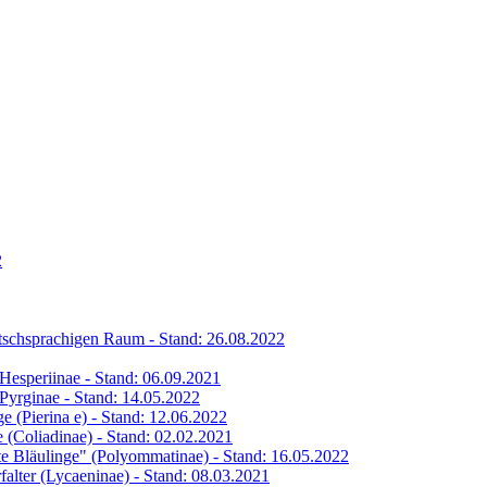
2
eutschsprachigen Raum - Stand: 26.08.2022
s Hesperiinae - Stand: 06.09.2021
s Pyrginae - Stand: 14.05.2022
ge (Pierina e) - Stand: 12.06.2022
ge (Coliadinae) - Stand: 02.02.2021
hte Bläulinge" (Polyommatinae) - Stand: 16.05.2022
rfalter (Lycaeninae) - Stand: 08.03.2021