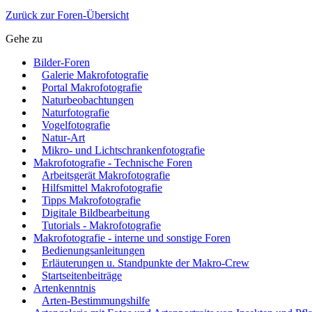
Zurück zur Foren-Übersicht
Gehe zu
Bilder-Foren
Galerie Makrofotografie
Portal Makrofotografie
Naturbeobachtungen
Naturfotografie
Vogelfotografie
Natur-Art
Mikro- und Lichtschrankenfotografie
Makrofotografie - Technische Foren
Arbeitsgerät Makrofotografie
Hilfsmittel Makrofotografie
Tipps Makrofotografie
Digitale Bildbearbeitung
Tutorials - Makrofotografie
Makrofotografie - interne und sonstige Foren
Bedienungsanleitungen
Erläuterungen u. Standpunkte der Makro-Crew
Startseitenbeiträge
Artenkenntnis
Arten-Bestimmungshilfe