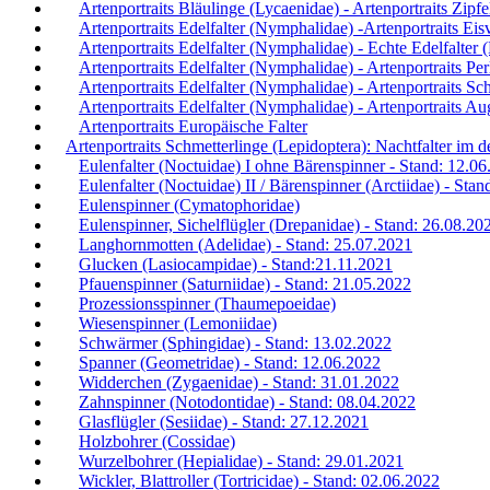
Artenportraits Bläulinge (Lycaenidae) - Artenportraits Zipfe
Artenportraits Edelfalter (Nymphalidae) -Artenportraits Eis
Artenportraits Edelfalter (Nymphalidae) - Echte Edelfalter
Artenportraits Edelfalter (Nymphalidae) - Artenportraits Per
Artenportraits Edelfalter (Nymphalidae) - Artenportraits Sch
Artenportraits Edelfalter (Nymphalidae) - Artenportraits Au
Artenportraits Europäische Falter
Artenportraits Schmetterlinge (Lepidoptera): Nachtfalter im
Eulenfalter (Noctuidae) I ohne Bärenspinner - Stand: 12.0
Eulenfalter (Noctuidae) II / Bärenspinner (Arctiidae) - Sta
Eulenspinner (Cymatophoridae)
Eulenspinner, Sichelflügler (Drepanidae) - Stand: 26.08.20
Langhornmotten (Adelidae) - Stand: 25.07.2021
Glucken (Lasiocampidae) - Stand:21.11.2021
Pfauenspinner (Saturniidae) - Stand: 21.05.2022
Prozessionsspinner (Thaumepoeidae)
Wiesenspinner (Lemoniidae)
Schwärmer (Sphingidae) - Stand: 13.02.2022
Spanner (Geometridae) - Stand: 12.06.2022
Widderchen (Zygaenidae) - Stand: 31.01.2022
Zahnspinner (Notodontidae) - Stand: 08.04.2022
Glasflügler (Sesiidae) - Stand: 27.12.2021
Holzbohrer (Cossidae)
Wurzelbohrer (Hepialidae) - Stand: 29.01.2021
Wickler, Blattroller (Tortricidae) - Stand: 02.06.2022