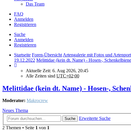
Das Team
FAQ
Anmelden
Registrieren
Suche
Anmelden
Registrieren
Startseite
Foren-Übersicht
Artengalerie mit Fotos und Artenport
19.12.2022
Melittidae (kein dt. Name) - Hosen-, Schenkelbiene
Aktuelle Zeit: 6. Aug 2026, 20:45
Alle Zeiten sind
UTC+02:00
Melittidae (kein dt. Name) - Hosen-, Schen
Moderator:
Makrocrew
Neues Thema
Erweiterte Suche
Suche
2 Themen • Seite
1
von
1