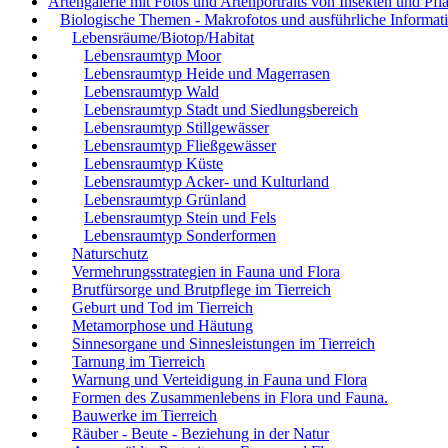
Artengalerie mit Fotos und Artenportraits von Insekten und Pfl
Biologische Themen - Makrofotos und ausführliche Informat
Lebensräume/Biotop/Habitat
Lebensraumtyp Moor
Lebensraumtyp Heide und Magerrasen
Lebensraumtyp Wald
Lebensraumtyp Stadt und Siedlungsbereich
Lebensraumtyp Stillgewässer
Lebensraumtyp Fließgewässer
Lebensraumtyp Küste
Lebensraumtyp Acker- und Kulturland
Lebensraumtyp Grünland
Lebensraumtyp Stein und Fels
Lebensraumtyp Sonderformen
Naturschutz
Vermehrungsstrategien in Fauna und Flora
Brutfürsorge und Brutpflege im Tierreich
Geburt und Tod im Tierreich
Metamorphose und Häutung
Sinnesorgane und Sinnesleistungen im Tierreich
Tarnung im Tierreich
Warnung und Verteidigung in Fauna und Flora
Formen des Zusammenlebens in Flora und Fauna.
Bauwerke im Tierreich
Räuber - Beute - Beziehung in der Natur