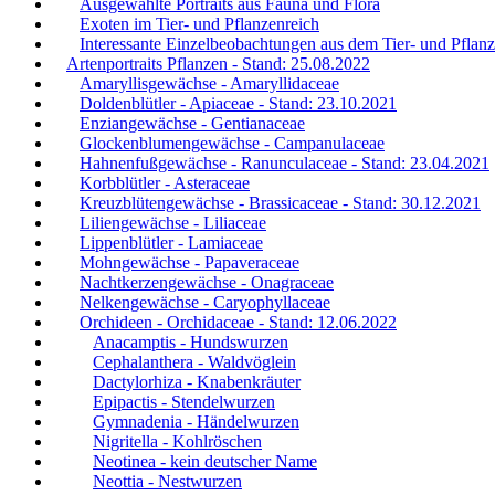
Ausgewählte Portraits aus Fauna und Flora
Exoten im Tier- und Pflanzenreich
Interessante Einzelbeobachtungen aus dem Tier- und Pflanz
Artenportraits Pflanzen - Stand: 25.08.2022
Amaryllisgewächse - Amaryllidaceae
Doldenblütler - Apiaceae - Stand: 23.10.2021
Enziangewächse - Gentianaceae
Glockenblumengewächse - Campanulaceae
Hahnenfußgewächse - Ranunculaceae - Stand: 23.04.2021
Korbblütler - Asteraceae
Kreuzblütengewächse - Brassicaceae - Stand: 30.12.2021
Liliengewächse - Liliaceae
Lippenblütler - Lamiaceae
Mohngewächse - Papaveraceae
Nachtkerzengewächse - Onagraceae
Nelkengewächse - Caryophyllaceae
Orchideen - Orchidaceae - Stand: 12.06.2022
Anacamptis - Hundswurzen
Cephalanthera - Waldvöglein
Dactylorhiza - Knabenkräuter
Epipactis - Stendelwurzen
Gymnadenia - Händelwurzen
Nigritella - Kohlröschen
Neotinea - kein deutscher Name
Neottia - Nestwurzen