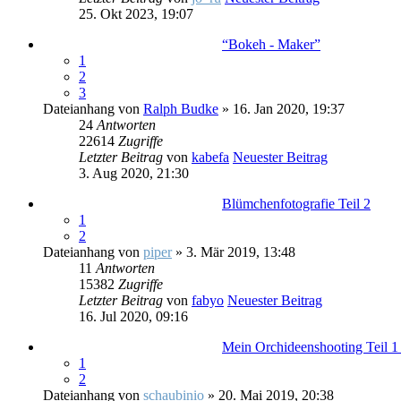
25. Okt 2023, 19:07
“Bokeh - Maker”
1
2
3
Dateianhang
von
Ralph Budke
» 16. Jan 2020, 19:37
24
Antworten
22614
Zugriffe
Letzter Beitrag
von
kabefa
Neuester Beitrag
3. Aug 2020, 21:30
Blümchenfotografie Teil 2
1
2
Dateianhang
von
piper
» 3. Mär 2019, 13:48
11
Antworten
15382
Zugriffe
Letzter Beitrag
von
fabyo
Neuester Beitrag
16. Jul 2020, 09:16
Mein Orchideenshooting Teil 1
1
2
Dateianhang
von
schaubinio
» 20. Mai 2019, 20:38