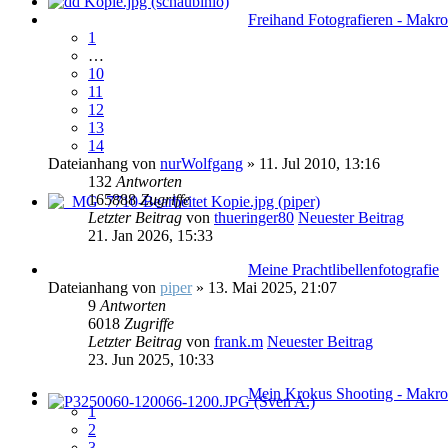
Freihand Fotografieren - Makro
1
…
10
11
12
13
14
Dateianhang
von
nurWolfgang
» 11. Jul 2010, 13:16
132
Antworten
165888
Zugriffe
Letzter Beitrag
von
thueringer80
Neuester Beitrag
21. Jan 2026, 15:33
Meine Prachtlibellenfotografie
Dateianhang
von
piper
» 13. Mai 2025, 21:07
9
Antworten
6018
Zugriffe
Letzter Beitrag
von
frank.m
Neuester Beitrag
23. Jun 2025, 10:33
Mein Krokus Shooting - Makrof
1
2
3