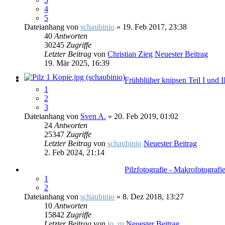
4
5
Dateianhang
von
schaubinio
» 19. Feb 2017, 23:38
40
Antworten
30245
Zugriffe
Letzter Beitrag
von
Christian Zieg
Neuester Beitrag
19. Mär 2025, 16:39
Frühblüher knipsen Teil I und I
1
2
3
Dateianhang
von
Sven A.
» 20. Feb 2019, 01:02
24
Antworten
25347
Zugriffe
Letzter Beitrag
von
schaubinio
Neuester Beitrag
2. Feb 2024, 21:14
Pilzfotografie - Makrofotografi
1
2
Dateianhang
von
schaubinio
» 8. Dez 2018, 13:27
10
Antworten
15842
Zugriffe
Letzter Beitrag
von
jo_ru
Neuester Beitrag