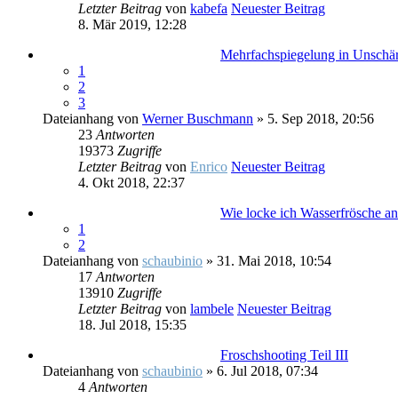
Letzter Beitrag
von
kabefa
Neuester Beitrag
8. Mär 2019, 12:28
Mehrfachspiegelung in Unschär
1
2
3
Dateianhang
von
Werner Buschmann
» 5. Sep 2018, 20:56
23
Antworten
19373
Zugriffe
Letzter Beitrag
von
Enrico
Neuester Beitrag
4. Okt 2018, 22:37
Wie locke ich Wasserfrösche an
1
2
Dateianhang
von
schaubinio
» 31. Mai 2018, 10:54
17
Antworten
13910
Zugriffe
Letzter Beitrag
von
lambele
Neuester Beitrag
18. Jul 2018, 15:35
Froschshooting Teil III
Dateianhang
von
schaubinio
» 6. Jul 2018, 07:34
4
Antworten