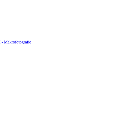
I - Makrofotografie
e