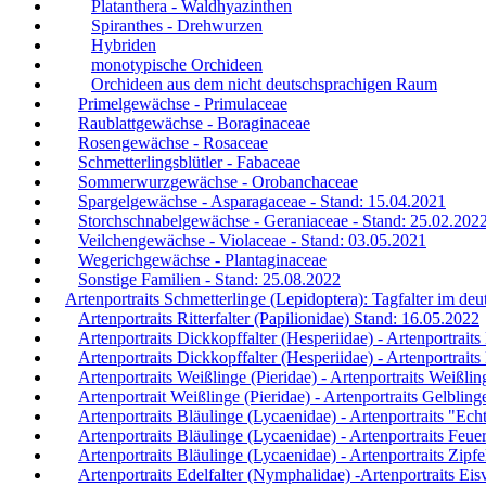
Platanthera - Waldhyazinthen
Spiranthes - Drehwurzen
Hybriden
monotypische Orchideen
Orchideen aus dem nicht deutschsprachigen Raum
Primelgewächse - Primulaceae
Raublattgewächse - Boraginaceae
Rosengewächse - Rosaceae
Schmetterlingsblütler - Fabaceae
Sommerwurzgewächse - Orobanchaceae
Spargelgewächse - Asparagaceae - Stand: 15.04.2021
Storchschnabelgewächse - Geraniaceae - Stand: 25.02.202
Veilchengewächse - Violaceae - Stand: 03.05.2021
Wegerichgewächse - Plantaginaceae
Sonstige Familien - Stand: 25.08.2022
Artenportraits Schmetterlinge (Lepidoptera): Tagfalter im d
Artenportraits Ritterfalter (Papilionidae) Stand: 16.05.2022
Artenportraits Dickkopffalter (Hesperiidae) - Artenportrait
Artenportraits Dickkopffalter (Hesperiidae) - Artenportrait
Artenportraits Weißlinge (Pieridae) - Artenportraits Weißlin
Artenportrait Weißlinge (Pieridae) - Artenportraits Gelblin
Artenportraits Bläulinge (Lycaenidae) - Artenportraits "Ec
Artenportraits Bläulinge (Lycaenidae) - Artenportraits Feue
Artenportraits Bläulinge (Lycaenidae) - Artenportraits Zipfe
Artenportraits Edelfalter (Nymphalidae) -Artenportraits Eis