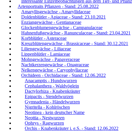
Interessante Einzelbeobachtungen aus dem Tier- und Pflanz
Artenportraits Pflanzen - Stand: 25.08.2022
Amaryllisgewächse - Amaryllidaceae
Doldenblütler - Apiaceae - Stand: 23.10.2021
Enziangewächse - Gentianaceae
Glockenblumengewächse - Campanulaceae
Hahnenfußgewächse - Ranunculaceae - Stand: 23.04.2021
Korbblütler - Asteraceae
Kreuzblütengewächse - Brassicaceae - Stand: 30.12.2021
Liliengewächse - Liliaceae
Lippenblütler - Lamiaceae
Mohngewächse - Papaveraceae
Nachtkerzengewächse - Onagraceae
Nelkengewächse - Caryophyllaceae
Orchideen - Orchidaceae - Stand: 12.06.2022
Anacamptis - Hundswurzen
Cephalanthera - Waldvöglein
Dactylorhiza - Knabenkräuter
Epipactis - Stendelwurzen
Gymnadenia - Händelwurzen
Nigritella - Kohlröschen
Neotinea - kein deutscher Name
Neottia - Nestwurzen
Ophrys - Ragwurzen
Orchis - Knabenkräuter i. e.S. - Stand: 12.06.2022