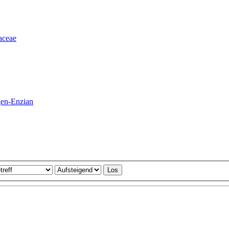
aceae
gen-Enzian