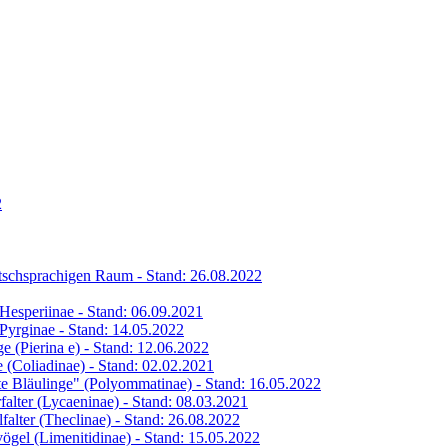
2
eutschsprachigen Raum - Stand: 26.08.2022
s Hesperiinae - Stand: 06.09.2021
s Pyrginae - Stand: 14.05.2022
ge (Pierina e) - Stand: 12.06.2022
ge (Coliadinae) - Stand: 02.02.2021
hte Bläulinge" (Polyommatinae) - Stand: 16.05.2022
rfalter (Lycaeninae) - Stand: 08.03.2021
lfalter (Theclinae) - Stand: 26.08.2022
vögel (Limenitidinae) - Stand: 15.05.2022