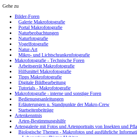
Gehe zu
Bilder-Foren
Galerie Makrofotografie
Portal Makrofotografie
Naturbeobachtungen
Naturfotografie
Vogelfotografie
Natur-Art
Mikro- und Lichtschrankenfotografie
Makrofotografie - Technische Foren
Arbeitsgerät Makrofotografie
Hilfsmittel Makrofotografie
Tipps Makrofotografie
Digitale Bildbearbeitung
Tutorials - Makrofotografie
Makrofotografie - interne und sonstige Foren
Bedienungsanleitungen
Erläuterungen u. Standpunkte der Makro-Crew
Startseitenbeiträge
Artenkenntnis
Arten-Bestimmungshilfe
Artengalerie mit Fotos und Artenportraits von Insekten und Pfl
Biologische Themen - Makrofotos und ausführliche Informat