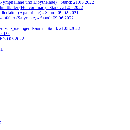
 (Nymphalinae und Libytheinae) - Stand: 21.05.2022
lmuttfalter (Heliconiinae) - Stand: 21.05.2022
illerfalter (Apaturinae) - Stand: 09.02.2021
genfalter (Satyrinae) - Stand: 09.06.2022
 deutschsprachigen Raum - Stand: 21.08.2022
6.2022
nd: 30.05.2022
21
2