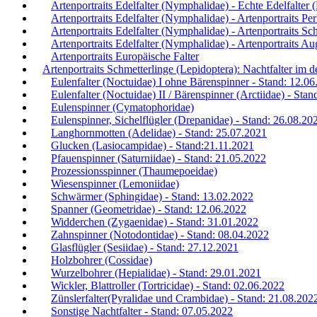
Artenportraits Edelfalter (Nymphalidae) - Echte Edelfalter
Artenportraits Edelfalter (Nymphalidae) - Artenportraits Per
Artenportraits Edelfalter (Nymphalidae) - Artenportraits Sch
Artenportraits Edelfalter (Nymphalidae) - Artenportraits Au
Artenportraits Europäische Falter
Artenportraits Schmetterlinge (Lepidoptera): Nachtfalter im
Eulenfalter (Noctuidae) I ohne Bärenspinner - Stand: 12.0
Eulenfalter (Noctuidae) II / Bärenspinner (Arctiidae) - Sta
Eulenspinner (Cymatophoridae)
Eulenspinner, Sichelflügler (Drepanidae) - Stand: 26.08.20
Langhornmotten (Adelidae) - Stand: 25.07.2021
Glucken (Lasiocampidae) - Stand:21.11.2021
Pfauenspinner (Saturniidae) - Stand: 21.05.2022
Prozessionsspinner (Thaumepoeidae)
Wiesenspinner (Lemoniidae)
Schwärmer (Sphingidae) - Stand: 13.02.2022
Spanner (Geometridae) - Stand: 12.06.2022
Widderchen (Zygaenidae) - Stand: 31.01.2022
Zahnspinner (Notodontidae) - Stand: 08.04.2022
Glasflügler (Sesiidae) - Stand: 27.12.2021
Holzbohrer (Cossidae)
Wurzelbohrer (Hepialidae) - Stand: 29.01.2021
Wickler, Blattroller (Tortricidae) - Stand: 02.06.2022
Zünslerfalter(Pyralidae und Crambidae) - Stand: 21.08.202
Sonstige Nachtfalter - Stand: 07.05.2022