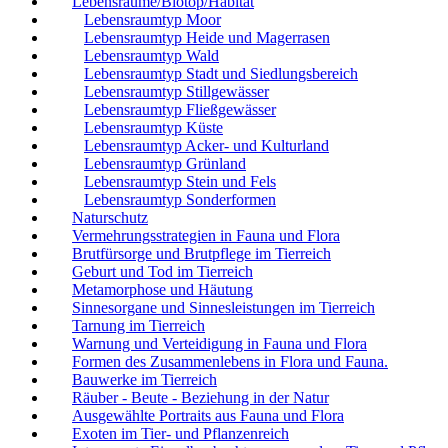
Lebensräume/Biotop/Habitat
Lebensraumtyp Moor
Lebensraumtyp Heide und Magerrasen
Lebensraumtyp Wald
Lebensraumtyp Stadt und Siedlungsbereich
Lebensraumtyp Stillgewässer
Lebensraumtyp Fließgewässer
Lebensraumtyp Küste
Lebensraumtyp Acker- und Kulturland
Lebensraumtyp Grünland
Lebensraumtyp Stein und Fels
Lebensraumtyp Sonderformen
Naturschutz
Vermehrungsstrategien in Fauna und Flora
Brutfürsorge und Brutpflege im Tierreich
Geburt und Tod im Tierreich
Metamorphose und Häutung
Sinnesorgane und Sinnesleistungen im Tierreich
Tarnung im Tierreich
Warnung und Verteidigung in Fauna und Flora
Formen des Zusammenlebens in Flora und Fauna.
Bauwerke im Tierreich
Räuber - Beute - Beziehung in der Natur
Ausgewählte Portraits aus Fauna und Flora
Exoten im Tier- und Pflanzenreich