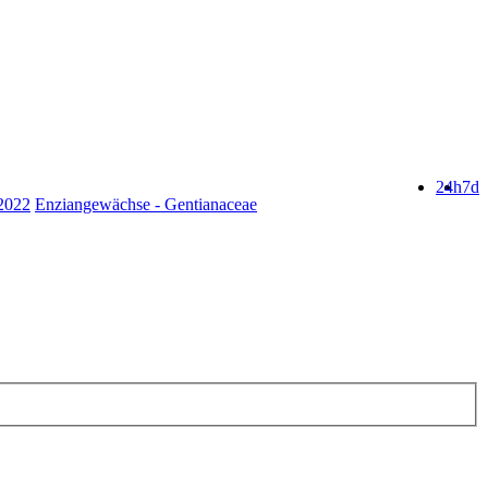
24h
7d
.2022
Enziangewächse - Gentianaceae