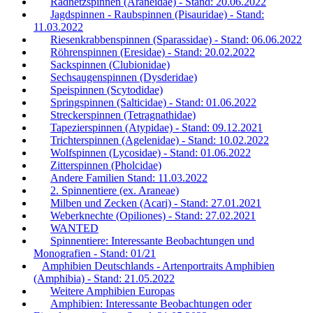
Radnetzspinnen (Araneidae) - Stand: 20.06.2022
Jagdspinnen - Raubspinnen (Pisauridae) - Stand:
11.03.2022
Riesenkrabbenspinnen (Sparassidae) - Stand: 06.06.2022
Röhrenspinnen (Eresidae) - Stand: 20.02.2022
Sackspinnen (Clubionidae)
Sechsaugenspinnen (Dysderidae)
Speispinnen (Scytodidae)
Springspinnen (Salticidae) - Stand: 01.06.2022
Streckerspinnen (Tetragnathidae)
Tapezierspinnen (Atypidae) - Stand: 09.12.2021
Trichterspinnen (Agelenidae) - Stand: 10.02.2022
Wolfspinnen (Lycosidae) - Stand: 01.06.2022
Zitterspinnen (Pholcidae)
Andere Familien Stand: 11.03.2022
2. Spinnentiere (ex. Araneae)
Milben und Zecken (Acari) - Stand: 27.01.2021
Weberknechte (Opiliones) - Stand: 27.02.2021
WANTED
Spinnentiere: Interessante Beobachtungen und
Monografien - Stand: 01/21
Amphibien Deutschlands - Artenportraits Amphibien
(Amphibia) - Stand: 21.05.2022
Weitere Amphibien Europas
Amphibien: Interessante Beobachtungen oder