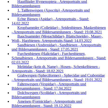
Hautflügler Hymenoptera - Artenportraits und
Bildersammlungen
1. Taillenwespen (Apocrita) -Artenportraits und
Bildersammlungen
Echte Bienen (Apidae) - Artenportraits - Stand:
14.02.2022
Kropfsammler (Colletidae) - Seidenbienen, Maskenbienen
- Artenportraits und Bildersammlungen - Stand: 19.08.2021
Bauchsammler (Megachilidae)- Blattschneider-, Mauer-,
Woll-, Harzbienen- Artenportraits-Stand: 14.03.2022
Sandbienen (Andrenidae) - Sandbienen - Artenportraits
und Bildersammlungen - Stand: 17.05.2021
Furchenbienen (Halictidae) - Furchenbienen,
Schmalbienen - Artenportraits und Bildersammlungen - Stand:
02.03.2022
Melittidae (kein dt. Name) - Hosen-, Schenkelbienen -
Artenportraits - Stand: 18.02.2021
Grabwespen (Spheciformes) - Sphecidae und Crabonidae
- Artenportraits und Bildersammlungen - Stand: 19.01.2022
Faltenwespen (Vespidae) - Artenportraits und
Bildersammlungen - Stand: 17.04.2022
Dolchwespen (Scoliidae) - Artenportraits und
Bildersammlungen
Ameisen (Formicidae) - Artenportraits und
Bildersammlungen - Stand: 19.12.2022