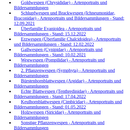
Goldwespen (Chrysididae) - Artenportraits und
Bildersammlungen
Schlupfwespen und Brackwespen (Ichneumonidae,
Braconidae) - Artenportraits und Bildersammlungen - Stand:
12.09.2021
Überfamilie Evanioidea - Artenportraits und
Bildersammlungen - Stand: 15.12.2022
Erzwespen (Überfamilie Chalcidoidea) - Artenportraits
und Bildersammlungen - Stand: 12.02.2022
Gallwespen (Cynipidae) - Artenportraits und
Bildersammlungen - Stand: 10.02.2021
Wegwespen (Pompilidae) - Artenportraits und
Bildersammlungen
2. Pflanzenwespen (Symphyta) - Artenportraits und
Bildersammlungen
Bürstenhornblattwespen (Argidae) - Artenportraits und
Bildersammlungen
Echte Blattwespen (Tenthredinidae) - Artenportraits und
Bildersammlungen - Stand: 17.04.2022
Keulhornblattwespen (Cimbicidae) - Artenportraits und
Bildersammlungen - Stand: 01.05.2022
Holzwespen (Siricidae) - Artenportraits und
Bildersammlungen
Sonstige Pflanzenwespen - Artenportraits und
Bildersammlungen