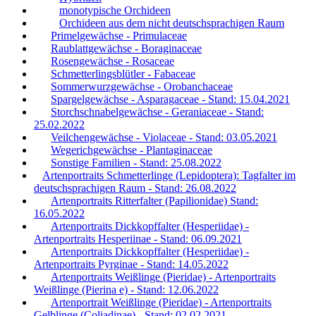
monotypische Orchideen
Orchideen aus dem nicht deutschsprachigen Raum
Primelgewächse - Primulaceae
Raublattgewächse - Boraginaceae
Rosengewächse - Rosaceae
Schmetterlingsblütler - Fabaceae
Sommerwurzgewächse - Orobanchaceae
Spargelgewächse - Asparagaceae - Stand: 15.04.2021
Storchschnabelgewächse - Geraniaceae - Stand:
25.02.2022
Veilchengewächse - Violaceae - Stand: 03.05.2021
Wegerichgewächse - Plantaginaceae
Sonstige Familien - Stand: 25.08.2022
Artenportraits Schmetterlinge (Lepidoptera): Tagfalter im
deutschsprachigen Raum - Stand: 26.08.2022
Artenportraits Ritterfalter (Papilionidae) Stand:
16.05.2022
Artenportraits Dickkopffalter (Hesperiidae) -
Artenportraits Hesperiinae - Stand: 06.09.2021
Artenportraits Dickkopffalter (Hesperiidae) -
Artenportraits Pyrginae - Stand: 14.05.2022
Artenportraits Weißlinge (Pieridae) - Artenportraits
Weißlinge (Pierina e) - Stand: 12.06.2022
Artenportrait Weißlinge (Pieridae) - Artenportraits
Gelblinge (Coliadinae) - Stand: 02.02.2021