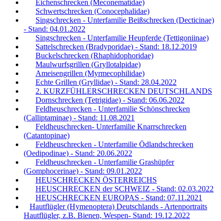
Eichenschrecken (Meconematidae)
Schwertschrecken (Conocephalidae)
Singschrecken - Unterfamilie Beißschrecken (Decticinae)
- Stand: 04.01.2022
Singschrecken - Unterfamilie Heupferde (Tettigoniinae)
Sattelschrecken (Bradyporidae) - Stand: 18.12.2019
Buckelschrecken (Rhaphidophoridae)
Maulwurfsgrillen (Gryllotalpidae)
Ameisengrillen (Myrmecophilidae)
Echte Grillen (Gryllidae) - Stand: 28.04.2022
2. KURZFÜHLERSCHRECKEN DEUTSCHLANDS
Dornschrecken (Tetrigidae) - Stand: 06.06.2022
Feldheuschrecken - Unterfamilie Schönschrecken
(Calliptaminae) - Stand: 11.08.2021
Feldheuschrecken- Unterfamilie Knarrschrecken
(Catantopinae)
Feldheuschrecken - Unterfamilie Ödlandschrecken
(Oedipodinae) - Stand: 20.06.2022
Feldheuschrecken - Unterfamilie Grashüpfer
(Gomphocerinae) - Stand: 09.01.2022
HEUSCHRECKEN ÖSTERREICHS
HEUSCHRECKEN der SCHWEIZ - Stand: 02.03.2022
HEUSCHRECKEN EUROPAS - Stand: 07.11.2021
Hautflügler (Hymenoptera) Deutschlands - Artenportraits
Hautflügler, z.B. Bienen, Wespen- Stand: 19.12.2022