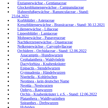
Enziangewächse - Gentianaceae
Glockenblumengewächse - Campanulaceae
Hahnenfußgewächse - Ranunculaceae - Stand:
23.04.2021
Korbblütler - Asteraceae
Kreuzblütengewächse - Brassicaceae - Stand: 30.12.2021
Liliengewächse - Liliaceae
Lippenblütler - Lamiaceae
Mohngewächse - Papaveraceae
Nachtkerzengewächse - Onagraceae
Nelkengewächse - Caryophyllaceae
Orchideen - Orchidaceae - Stand: 12.06.2022
Anacamptis - Hundswurzen
Cephalanthera - Waldvöglein
Dactylorhiza - Knabenkräuter
Epipactis - Stendelwurzen
Gymnadenia - Händelwurzen
Nigritella - Kohlröschen
Neotinea - kein deutscher Name
Neottia - Nestwurzen
Ophrys - Ragwurzen
Orchis - Knabenkräuter i. e.S. - Stand: 12.06.2022
Platanthera - Waldhyazinthen
Spiranthes - Drehwurzen
Hybriden