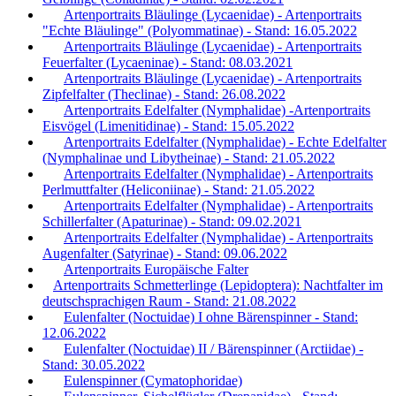
Artenportraits Bläulinge (Lycaenidae) - Artenportraits
"Echte Bläulinge" (Polyommatinae) - Stand: 16.05.2022
Artenportraits Bläulinge (Lycaenidae) - Artenportraits
Feuerfalter (Lycaeninae) - Stand: 08.03.2021
Artenportraits Bläulinge (Lycaenidae) - Artenportraits
Zipfelfalter (Theclinae) - Stand: 26.08.2022
Artenportraits Edelfalter (Nymphalidae) -Artenportraits
Eisvögel (Limenitidinae) - Stand: 15.05.2022
Artenportraits Edelfalter (Nymphalidae) - Echte Edelfalter
(Nymphalinae und Libytheinae) - Stand: 21.05.2022
Artenportraits Edelfalter (Nymphalidae) - Artenportraits
Perlmuttfalter (Heliconiinae) - Stand: 21.05.2022
Artenportraits Edelfalter (Nymphalidae) - Artenportraits
Schillerfalter (Apaturinae) - Stand: 09.02.2021
Artenportraits Edelfalter (Nymphalidae) - Artenportraits
Augenfalter (Satyrinae) - Stand: 09.06.2022
Artenportraits Europäische Falter
Artenportraits Schmetterlinge (Lepidoptera): Nachtfalter im
deutschsprachigen Raum - Stand: 21.08.2022
Eulenfalter (Noctuidae) I ohne Bärenspinner - Stand:
12.06.2022
Eulenfalter (Noctuidae) II / Bärenspinner (Arctiidae) -
Stand: 30.05.2022
Eulenspinner (Cymatophoridae)