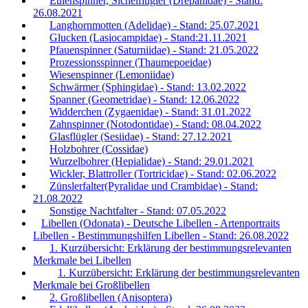
Eulenspinner, Sichelflügler (Drepanidae) - Stand:
26.08.2021
Langhornmotten (Adelidae) - Stand: 25.07.2021
Glucken (Lasiocampidae) - Stand:21.11.2021
Pfauenspinner (Saturniidae) - Stand: 21.05.2022
Prozessionsspinner (Thaumepoeidae)
Wiesenspinner (Lemoniidae)
Schwärmer (Sphingidae) - Stand: 13.02.2022
Spanner (Geometridae) - Stand: 12.06.2022
Widderchen (Zygaenidae) - Stand: 31.01.2022
Zahnspinner (Notodontidae) - Stand: 08.04.2022
Glasflügler (Sesiidae) - Stand: 27.12.2021
Holzbohrer (Cossidae)
Wurzelbohrer (Hepialidae) - Stand: 29.01.2021
Wickler, Blattroller (Tortricidae) - Stand: 02.06.2022
Zünslerfalter(Pyralidae und Crambidae) - Stand:
21.08.2022
Sonstige Nachtfalter - Stand: 07.05.2022
Libellen (Odonata) - Deutsche Libellen - Artenportraits
Libellen - Bestimmungshilfen Libellen - Stand: 26.08.2022
1. Kurzübersicht: Erklärung der bestimmungsrelevanten
Merkmale bei Libellen
1. Kurzübersicht: Erklärung der bestimmungsrelevanten
Merkmale bei Großlibellen
2. Großlibellen (Anisoptera)