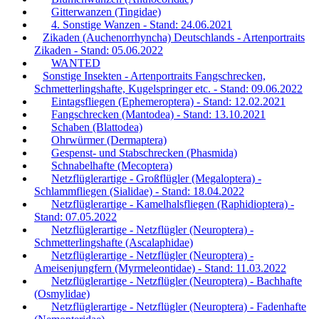
Gitterwanzen (Tingidae)
4. Sonstige Wanzen - Stand: 24.06.2021
Zikaden (Auchenorrhyncha) Deutschlands - Artenportraits
Zikaden - Stand: 05.06.2022
WANTED
Sonstige Insekten - Artenportraits Fangschrecken,
Schmetterlingshafte, Kugelspringer etc. - Stand: 09.06.2022
Eintagsfliegen (Ephemeroptera) - Stand: 12.02.2021
Fangschrecken (Mantodea) - Stand: 13.10.2021
Schaben (Blattodea)
Ohrwürmer (Dermaptera)
Gespenst- und Stabschrecken (Phasmida)
Schnabelhafte (Mecoptera)
Netzflüglerartige - Großflügler (Megaloptera) -
Schlammfliegen (Sialidae) - Stand: 18.04.2022
Netzflüglerartige - Kamelhalsfliegen (Raphidioptera) -
Stand: 07.05.2022
Netzflüglerartige - Netzflügler (Neuroptera) -
Schmetterlingshafte (Ascalaphidae)
Netzflüglerartige - Netzflügler (Neuroptera) -
Ameisenjungfern (Myrmeleontidae) - Stand: 11.03.2022
Netzflüglerartige - Netzflügler (Neuroptera) - Bachhafte
(Osmylidae)
Netzflüglerartige - Netzflügler (Neuroptera) - Fadenhafte