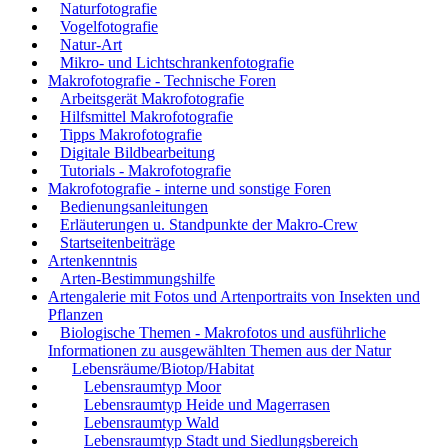
Naturfotografie
Vogelfotografie
Natur-Art
Mikro- und Lichtschrankenfotografie
Makrofotografie - Technische Foren
Arbeitsgerät Makrofotografie
Hilfsmittel Makrofotografie
Tipps Makrofotografie
Digitale Bildbearbeitung
Tutorials - Makrofotografie
Makrofotografie - interne und sonstige Foren
Bedienungsanleitungen
Erläuterungen u. Standpunkte der Makro-Crew
Startseitenbeiträge
Artenkenntnis
Arten-Bestimmungshilfe
Artengalerie mit Fotos und Artenportraits von Insekten und
Pflanzen
Biologische Themen - Makrofotos und ausführliche
Informationen zu ausgewählten Themen aus der Natur
Lebensräume/Biotop/Habitat
Lebensraumtyp Moor
Lebensraumtyp Heide und Magerrasen
Lebensraumtyp Wald
Lebensraumtyp Stadt und Siedlungsbereich