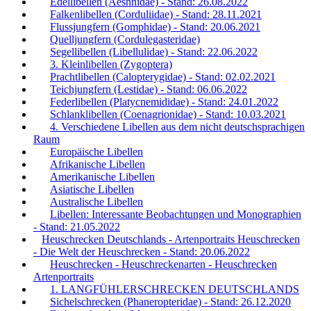
Edellibellen (Aeshnidae) - Stand: 26.08.2022
Falkenlibellen (Corduliidae) - Stand: 28.11.2021
Flussjungfern (Gomphidae) - Stand: 20.06.2021
Quelljungfern (Cordulegasteridae)
Segellibellen (Libellulidae) - Stand: 22.06.2022
3. Kleinlibellen (Zygoptera)
Prachtlibellen (Calopterygidae) - Stand: 02.02.2021
Teichjungfern (Lestidae) - Stand: 06.06.2022
Federlibellen (Platycnemididae) - Stand: 24.01.2022
Schlanklibellen (Coenagrionidae) - Stand: 10.03.2021
4. Verschiedene Libellen aus dem nicht deutschsprachigen
Raum
Europäische Libellen
Afrikanische Libellen
Amerikanische Libellen
Asiatische Libellen
Australische Libellen
Libellen: Interessante Beobachtungen und Monographien
- Stand: 21.05.2022
Heuschrecken Deutschlands - Artenportraits Heuschrecken
- Die Welt der Heuschrecken - Stand: 20.06.2022
Heuschrecken - Heuschreckenarten - Heuschrecken
Artenportraits
1. LANGFÜHLERSCHRECKEN DEUTSCHLANDS
Sichelschrecken (Phaneropteridae) - Stand: 26.12.2020