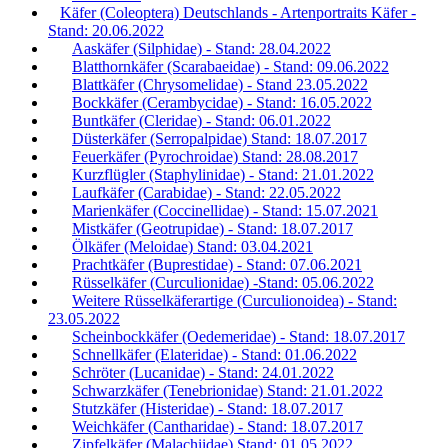
Käfer (Coleoptera) Deutschlands - Artenportraits Käfer -
Stand: 20.06.2022
Aaskäfer (Silphidae) - Stand: 28.04.2022
Blatthornkäfer (Scarabaeidae) - Stand: 09.06.2022
Blattkäfer (Chrysomelidae) - Stand 23.05.2022
Bockkäfer (Cerambycidae) - Stand: 16.05.2022
Buntkäfer (Cleridae) - Stand: 06.01.2022
Düsterkäfer (Serropalpidae) Stand: 18.07.2017
Feuerkäfer (Pyrochroidae) Stand: 28.08.2017
Kurzflügler (Staphylinidae) - Stand: 21.01.2022
Laufkäfer (Carabidae) - Stand: 22.05.2022
Marienkäfer (Coccinellidae) - Stand: 15.07.2021
Mistkäfer (Geotrupidae) - Stand: 18.07.2017
Ölkäfer (Meloidae) Stand: 03.04.2021
Prachtkäfer (Buprestidae) - Stand: 07.06.2021
Rüsselkäfer (Curculionidae) -Stand: 05.06.2022
Weitere Rüsselkäferartige (Curculionoidea) - Stand:
23.05.2022
Scheinbockkäfer (Oedemeridae) - Stand: 18.07.2017
Schnellkäfer (Elateridae) - Stand: 01.06.2022
Schröter (Lucanidae) - Stand: 24.01.2022
Schwarzkäfer (Tenebrionidae) Stand: 21.01.2022
Stutzkäfer (Histeridae) - Stand: 18.07.2017
Weichkäfer (Cantharidae) - Stand: 18.07.2017
Zipfelkäfer (Malachiidae) Stand: 01.05.2022