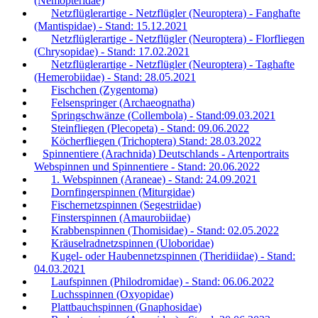
(Nemopteridae)
Netzflüglerartige - Netzflügler (Neuroptera) - Fanghafte
(Mantispidae) - Stand: 15.12.2021
Netzflüglerartige - Netzflügler (Neuroptera) - Florfliegen
(Chrysopidae) - Stand: 17.02.2021
Netzflüglerartige - Netzflügler (Neuroptera) - Taghafte
(Hemerobiidae) - Stand: 28.05.2021
Fischchen (Zygentoma)
Felsenspringer (Archaeognatha)
Springschwänze (Collembola) - Stand:09.03.2021
Steinfliegen (Plecopeta) - Stand: 09.06.2022
Köcherfliegen (Trichoptera) Stand: 28.03.2022
Spinnentiere (Arachnida) Deutschlands - Artenportraits
Webspinnen und Spinnentiere - Stand: 20.06.2022
1. Webspinnen (Araneae) - Stand: 24.09.2021
Dornfingerspinnen (Miturgidae)
Fischernetzspinnen (Segestriidae)
Finsterspinnen (Amaurobiidae)
Krabbenspinnen (Thomisidae) - Stand: 02.05.2022
Kräuselradnetzspinnen (Uloboridae)
Kugel- oder Haubennetzspinnen (Theridiidae) - Stand:
04.03.2021
Laufspinnen (Philodromidae) - Stand: 06.06.2022
Luchsspinnen (Oxyopidae)
Plattbauchspinnen (Gnaphosidae)