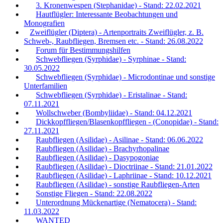
3. Kronenwespen (Stephanidae) - Stand: 22.02.2021
Hautflügler: Interessante Beobachtungen und
Monografien
Zweiflügler (Diptera) - Artenportraits Zweiflügler, z. B.
Schweb-, Raubfliegen, Bremsen etc. - Stand: 26.08.2022
Forum für Bestimmungshilfen
Schwebfliegen (Syrphidae) - Syrphinae - Stand:
30.05.2022
Schwebfliegen (Syrphidae) - Microdontinae und sonstige
Unterfamilien
Schwebfliegen (Syrphidae) - Eristalinae - Stand:
07.11.2021
Wollschweber (Bombyliidae) - Stand: 04.12.2021
Dickkopffliegen/Blasenkopffliegen - (Conopidae) - Stand:
27.11.2021
Raubfliegen (Asilidae) - Asilinae - Stand: 06.06.2022
Raubfliegen (Asilidae) - Brachyrhopalinae
Raubfliegen (Asilidae) - Dasypogoniae
Raubfliegen (Asilidae) - Dioctriinae - Stand: 21.01.2022
Raubfliegen (Asilidae) - Laphriinae - Stand: 10.12.2021
Raubfliegen (Asilidae) - sonstige Raubfliegen-Arten
Sonstige Fliegen - Stand: 22.08.2022
Unterordnung Mückenartige (Nematocera) - Stand:
11.03.2022
WANTED