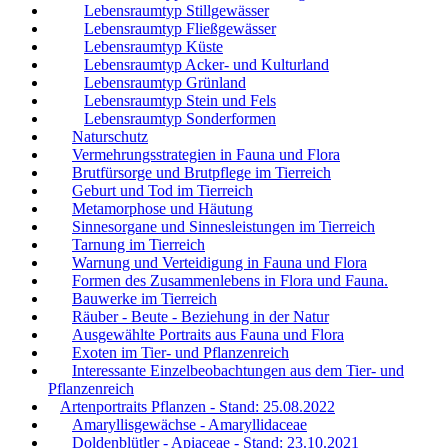
Lebensraumtyp Stillgewässer
Lebensraumtyp Fließgewässer
Lebensraumtyp Küste
Lebensraumtyp Acker- und Kulturland
Lebensraumtyp Grünland
Lebensraumtyp Stein und Fels
Lebensraumtyp Sonderformen
Naturschutz
Vermehrungsstrategien in Fauna und Flora
Brutfürsorge und Brutpflege im Tierreich
Geburt und Tod im Tierreich
Metamorphose und Häutung
Sinnesorgane und Sinnesleistungen im Tierreich
Tarnung im Tierreich
Warnung und Verteidigung in Fauna und Flora
Formen des Zusammenlebens in Flora und Fauna.
Bauwerke im Tierreich
Räuber - Beute - Beziehung in der Natur
Ausgewählte Portraits aus Fauna und Flora
Exoten im Tier- und Pflanzenreich
Interessante Einzelbeobachtungen aus dem Tier- und
Pflanzenreich
Artenportraits Pflanzen - Stand: 25.08.2022
Amaryllisgewächse - Amaryllidaceae
Doldenblütler - Apiaceae - Stand: 23.10.2021