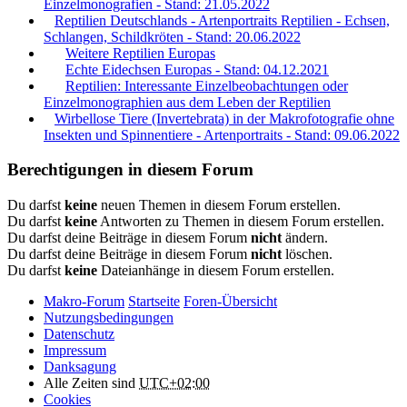
Einzelmonografien - Stand: 21.05.2022
Reptilien Deutschlands - Artenportraits Reptilien - Echsen,
Schlangen, Schildkröten - Stand: 20.06.2022
Weitere Reptilien Europas
Echte Eidechsen Europas - Stand: 04.12.2021
Reptilien: Interessante Einzelbeobachtungen oder
Einzelmonographien aus dem Leben der Reptilien
Wirbellose Tiere (Invertebrata) in der Makrofotografie ohne
Insekten und Spinnentiere - Artenportraits - Stand: 09.06.2022
Berechtigungen in diesem Forum
Du darfst
keine
neuen Themen in diesem Forum erstellen.
Du darfst
keine
Antworten zu Themen in diesem Forum erstellen.
Du darfst deine Beiträge in diesem Forum
nicht
ändern.
Du darfst deine Beiträge in diesem Forum
nicht
löschen.
Du darfst
keine
Dateianhänge in diesem Forum erstellen.
Makro-Forum
Startseite
Foren-Übersicht
Nutzungsbedingungen
Datenschutz
Impressum
Danksagung
Alle Zeiten sind
UTC+02:00
Cookies