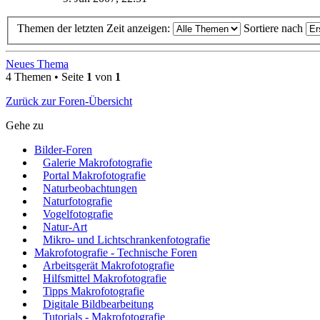
Themen der letzten Zeit anzeigen:
Sortiere nach
Neues Thema
4 Themen • Seite
1
von
1
Zurück zur Foren-Übersicht
Gehe zu
Bilder-Foren
Galerie Makrofotografie
Portal Makrofotografie
Naturbeobachtungen
Naturfotografie
Vogelfotografie
Natur-Art
Mikro- und Lichtschrankenfotografie
Makrofotografie - Technische Foren
Arbeitsgerät Makrofotografie
Hilfsmittel Makrofotografie
Tipps Makrofotografie
Digitale Bildbearbeitung
Tutorials - Makrofotografie