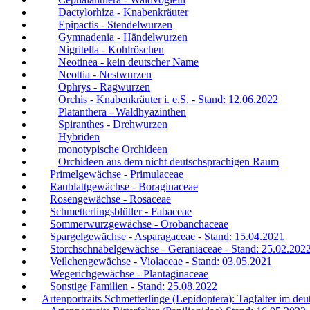
Dactylorhiza - Knabenkräuter
Epipactis - Stendelwurzen
Gymnadenia - Händelwurzen
Nigritella - Kohlröschen
Neotinea - kein deutscher Name
Neottia - Nestwurzen
Ophrys - Ragwurzen
Orchis - Knabenkräuter i. e.S. - Stand: 12.06.2022
Platanthera - Waldhyazinthen
Spiranthes - Drehwurzen
Hybriden
monotypische Orchideen
Orchideen aus dem nicht deutschsprachigen Raum
Primelgewächse - Primulaceae
Raublattgewächse - Boraginaceae
Rosengewächse - Rosaceae
Schmetterlingsblütler - Fabaceae
Sommerwurzgewächse - Orobanchaceae
Spargelgewächse - Asparagaceae - Stand: 15.04.2021
Storchschnabelgewächse - Geraniaceae - Stand: 25.02.202
Veilchengewächse - Violaceae - Stand: 03.05.2021
Wegerichgewächse - Plantaginaceae
Sonstige Familien - Stand: 25.08.2022
Artenportraits Schmetterlinge (Lepidoptera): Tagfalter im d