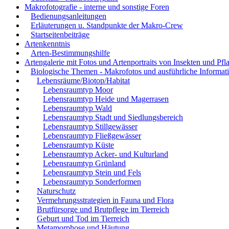
Makrofotografie - interne und sonstige Foren
Bedienungsanleitungen
Erläuterungen u. Standpunkte der Makro-Crew
Startseitenbeiträge
Artenkenntnis
Arten-Bestimmungshilfe
Artengalerie mit Fotos und Artenportraits von Insekten und Pfl
Biologische Themen - Makrofotos und ausführliche Informat
Lebensräume/Biotop/Habitat
Lebensraumtyp Moor
Lebensraumtyp Heide und Magerrasen
Lebensraumtyp Wald
Lebensraumtyp Stadt und Siedlungsbereich
Lebensraumtyp Stillgewässer
Lebensraumtyp Fließgewässer
Lebensraumtyp Küste
Lebensraumtyp Acker- und Kulturland
Lebensraumtyp Grünland
Lebensraumtyp Stein und Fels
Lebensraumtyp Sonderformen
Naturschutz
Vermehrungsstrategien in Fauna und Flora
Brutfürsorge und Brutpflege im Tierreich
Geburt und Tod im Tierreich
Metamorphose und Häutung