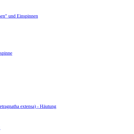
nen" und Einspinnen
spinne
etragnatha extensa) - Häutung
g