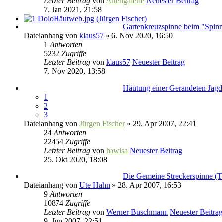
Letzter Beitrag
von
Artengalerie
Neuester Beitrag
7. Jan 2021, 21:58
Gartenkreuzspinne beim "Spin
Dateianhang
von
klaus57
» 6. Nov 2020, 16:50
1
Antworten
5232
Zugriffe
Letzter Beitrag
von
klaus57
Neuester Beitrag
7. Nov 2020, 13:58
Häutung einer Gerandeten Jagd
1
2
3
Dateianhang
von
Jürgen Fischer
» 29. Apr 2007, 22:41
24
Antworten
22454
Zugriffe
Letzter Beitrag
von
hawisa
Neuester Beitrag
25. Okt 2020, 18:08
Die Gemeine Streckerspinne (T
Dateianhang
von
Ute Hahn
» 28. Apr 2007, 16:53
9
Antworten
10874
Zugriffe
Letzter Beitrag
von
Werner Buschmann
Neuester Beitra
9. Jun 2007, 22:51