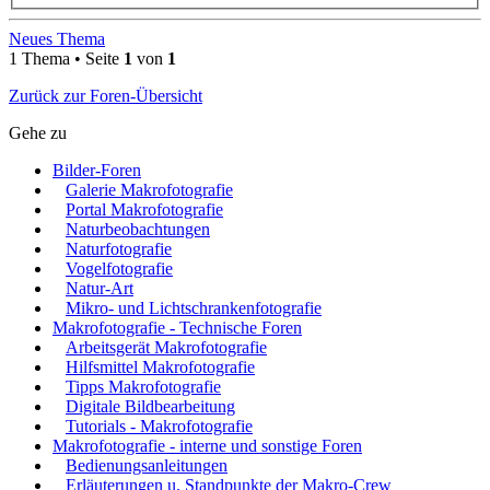
Neues Thema
1 Thema • Seite
1
von
1
Zurück zur Foren-Übersicht
Gehe zu
Bilder-Foren
Galerie Makrofotografie
Portal Makrofotografie
Naturbeobachtungen
Naturfotografie
Vogelfotografie
Natur-Art
Mikro- und Lichtschrankenfotografie
Makrofotografie - Technische Foren
Arbeitsgerät Makrofotografie
Hilfsmittel Makrofotografie
Tipps Makrofotografie
Digitale Bildbearbeitung
Tutorials - Makrofotografie
Makrofotografie - interne und sonstige Foren
Bedienungsanleitungen
Erläuterungen u. Standpunkte der Makro-Crew