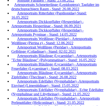
Sonstige Familien - Stand: 25.08.2022
Artenportraits Schmetterlinge (Lepidoptera): Tagfalter im
deutschsprachigen Raum - Stand: 26.08.2022
Artenportraits Ritterfalter (Papilionidae) Stand:
16.05.2022
Artenportraits Dickkopffalter (Hesperiidae) -
Artenportraits Hesperiinae - Stand: 06.09.2021
Artenportraits Dickkopffalter (Hesperiidae) -
Artenportraits Pyrginae - Stand: 14.05.2022
Artenportraits Weißlinge (Pieridae) - Artenportraits
Weißlinge (Pierina e) - Stand: 12.06.2022
Artenportrait Weißlinge (Pieridae) - Artenportraits
Gelblinge (Coliadinae) - Stand: 02.02.2021
Artenportraits Bläulinge (Lycaenidae) - Artenportraits
"Echte Bläulinge" (Polyommatinae) - Stand: 16.05.2022
Artenportraits Bläulinge (Lycaenidae) - Artenportraits
Feuerfalter (Lycaeninae) - Stand: 08.03.2021
Artenportraits Bläulinge (Lycaenidae) - Artenportraits
Zipfelfalter (Theclinae) - Stand: 26.08.2022
Artenportraits Edelfalter (Nymphalidae) -Artenportraits
Eisvögel (Limenitidinae) - Stand: 15.05.2022
Artenportraits Edelfalter (Nymphalidae) - Echte Edelfalter
(Nymphalinae und Libytheinae) - Stand: 21.05.2022
Artenportraits Edelfalter (Nymphalidae) - Artenportraits
Perlmuttfalter (Heliconiinae) - Stand: 21.05.2022