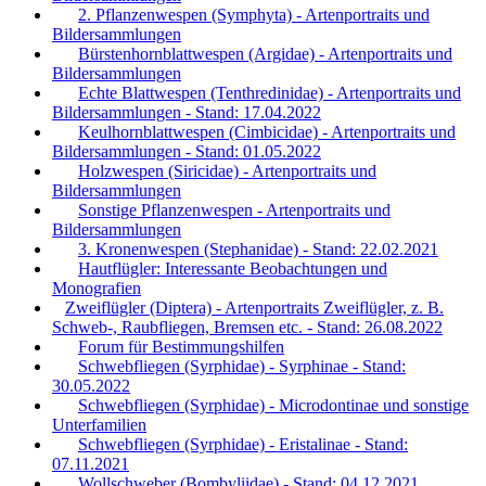
2. Pflanzenwespen (Symphyta) - Artenportraits und
Bildersammlungen
Bürstenhornblattwespen (Argidae) - Artenportraits und
Bildersammlungen
Echte Blattwespen (Tenthredinidae) - Artenportraits und
Bildersammlungen - Stand: 17.04.2022
Keulhornblattwespen (Cimbicidae) - Artenportraits und
Bildersammlungen - Stand: 01.05.2022
Holzwespen (Siricidae) - Artenportraits und
Bildersammlungen
Sonstige Pflanzenwespen - Artenportraits und
Bildersammlungen
3. Kronenwespen (Stephanidae) - Stand: 22.02.2021
Hautflügler: Interessante Beobachtungen und
Monografien
Zweiflügler (Diptera) - Artenportraits Zweiflügler, z. B.
Schweb-, Raubfliegen, Bremsen etc. - Stand: 26.08.2022
Forum für Bestimmungshilfen
Schwebfliegen (Syrphidae) - Syrphinae - Stand:
30.05.2022
Schwebfliegen (Syrphidae) - Microdontinae und sonstige
Unterfamilien
Schwebfliegen (Syrphidae) - Eristalinae - Stand:
07.11.2021
Wollschweber (Bombyliidae) - Stand: 04.12.2021