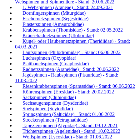
Webspinnen und Spinnentiere - Stand: 20.06.2022
1. Webspinnen (Araneae) - Stand: 24.09.2021
Dornfingerspinnen (Miturgidae)
Fischernetzspinnen (Segestriidae)
Finsterspinnen (Amaurobiidae)
Krabbenspinnen (Thomisidae) - Stand: 02.05.2022
Kräuselradnetzspinnen (Uloboridae)
Kugel- oder Haubennetzspinnen (Theridiidae) - Stand:
04.03.2021
Laufspinnen (Philodromidae) - Stand: 06.06.2022
Luchsspinnen (Oxyopidae)
Plattbauchspinnen (Gnaphosidae)
Radnetzspinnen (Araneidae) - Stand: 20.06.2022
Jagdspinnen - Raubspinnen (Pisauridae) - Stand:
11.03.2022
Riesenkrabbenspinnen (Sparassidae) - Stand: 06.06.2022
Röhrenspinnen (Eresidae) - Stand: 20.02.2022
Sackspinnen (Clubionidae)
Sechsaugenspinnen (Dysderidae)
Speispinnen (Scytodidae)
Springspinnen (Salticidae) - Stand: 01.06.2022
Streckerspinnen (Tetragnathidae)
Tapezierspinnen (Atypidae) - Stand: 09.12.2021
Trichterspinnen (Agelenidae) - Stand: 10.02.2022
Wolfspinnen (Lycosidae) - Stand: 01.06.2022