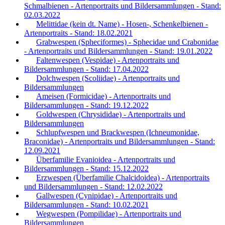
Schmalbienen - Artenportraits und Bildersammlungen - Stand:
02.03.2022
Melittidae (kein dt. Name) - Hosen-, Schenkelbienen -
Artenportraits - Stand: 18.02.2021
Grabwespen (Spheciformes) - Sphecidae und Crabonidae
- Artenportraits und Bildersammlungen - Stand: 19.01.2022
Faltenwespen (Vespidae) - Artenportraits und
Bildersammlungen - Stand: 17.04.2022
Dolchwespen (Scoliidae) - Artenportraits und
Bildersammlungen
Ameisen (Formicidae) - Artenportraits und
Bildersammlungen - Stand: 19.12.2022
Goldwespen (Chrysididae) - Artenportraits und
Bildersammlungen
Schlupfwespen und Brackwespen (Ichneumonidae,
Braconidae) - Artenportraits und Bildersammlungen - Stand:
12.09.2021
Überfamilie Evanioidea - Artenportraits und
Bildersammlungen - Stand: 15.12.2022
Erzwespen (Überfamilie Chalcidoidea) - Artenportraits
und Bildersammlungen - Stand: 12.02.2022
Gallwespen (Cynipidae) - Artenportraits und
Bildersammlungen - Stand: 10.02.2021
Wegwespen (Pompilidae) - Artenportraits und
Bildersammlungen