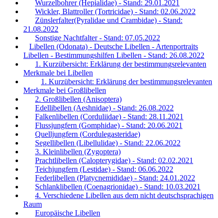
Wurzelbohrer (Hepialidae) - Stand: 29.01.2021
Wickler, Blattroller (Tortricidae) - Stand: 02.06.2022
Zünslerfalter(Pyralidae und Crambidae) - Stand:
21.08.2022
Sonstige Nachtfalter - Stand: 07.05.2022
Libellen (Odonata) - Deutsche Libellen - Artenportraits
Libellen - Bestimmungshilfen Libellen - Stand: 26.08.2022
1. Kurzübersicht: Erklärung der bestimmungsrelevanten
Merkmale bei Libellen
1. Kurzübersicht: Erklärung der bestimmungsrelevanten
Merkmale bei Großlibellen
2. Großlibellen (Anisoptera)
Edellibellen (Aeshnidae) - Stand: 26.08.2022
Falkenlibellen (Corduliidae) - Stand: 28.11.2021
Flussjungfern (Gomphidae) - Stand: 20.06.2021
Quelljungfern (Cordulegasteridae)
Segellibellen (Libellulidae) - Stand: 22.06.2022
3. Kleinlibellen (Zygoptera)
Prachtlibellen (Calopterygidae) - Stand: 02.02.2021
Teichjungfern (Lestidae) - Stand: 06.06.2022
Federlibellen (Platycnemididae) - Stand: 24.01.2022
Schlanklibellen (Coenagrionidae) - Stand: 10.03.2021
4. Verschiedene Libellen aus dem nicht deutschsprachigen
Raum
Europäische Libellen