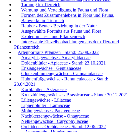
Tarnung im Tierreich
Warnung und Verteidigung in Fauna und Flora
Formen des Zusammenlebens in Flora und Fauna.
Bauwerke im Tierreich
Räuber - Beute - Beziehung in der Natur
Ausgewählte Portraits aus Fauna und Flora
Exoten im Tier- und Pflanzenreich
Interessante Einzelbeobachtungen aus dem Tier- und
Pflanzenreich
Artenportraits Pflanzen - Stand: 25.08.2022
Amaryllisgewächse - Amaryllidaceae
Doldenblütler - Apiaceae - Stand: 23.10.2021
Enziangewächse - Gentianaceae
Glockenblumengewächse - Campanulaceae
Hahnenfußgewächse - Ranunculaceae - Stand:
23.04.2021
Korbblütler - Asteraceae
Kreuzblütengewächse - Brassicaceae - Stand: 30.12.2021
Liliengewächse - Liliaceae
Lippenblütler - Lamiaceae
Mohngewächse - Papaveraceae
Nachtkerzengewächse - Onagraceae
Nelkengewächse - Caryophyllaceae
Orchideen - Orchidaceae - Stand: 12.06.2022
Anacamptis - Hundswurzen