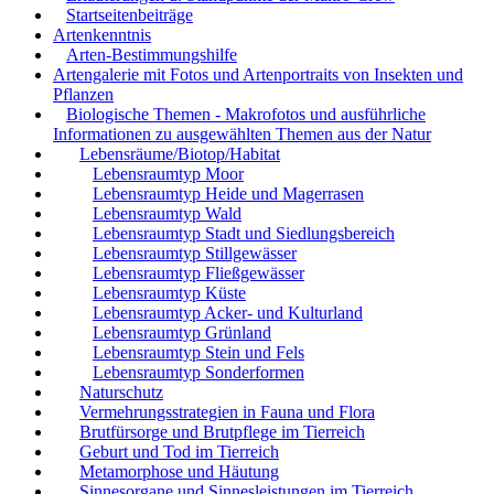
Startseitenbeiträge
Artenkenntnis
Arten-Bestimmungshilfe
Artengalerie mit Fotos und Artenportraits von Insekten und
Pflanzen
Biologische Themen - Makrofotos und ausführliche
Informationen zu ausgewählten Themen aus der Natur
Lebensräume/Biotop/Habitat
Lebensraumtyp Moor
Lebensraumtyp Heide und Magerrasen
Lebensraumtyp Wald
Lebensraumtyp Stadt und Siedlungsbereich
Lebensraumtyp Stillgewässer
Lebensraumtyp Fließgewässer
Lebensraumtyp Küste
Lebensraumtyp Acker- und Kulturland
Lebensraumtyp Grünland
Lebensraumtyp Stein und Fels
Lebensraumtyp Sonderformen
Naturschutz
Vermehrungsstrategien in Fauna und Flora
Brutfürsorge und Brutpflege im Tierreich
Geburt und Tod im Tierreich
Metamorphose und Häutung
Sinnesorgane und Sinnesleistungen im Tierreich