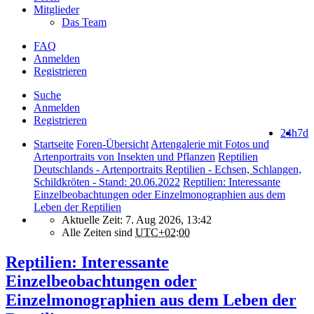
Mitglieder
Das Team
FAQ
Anmelden
Registrieren
Suche
Anmelden
Registrieren
24h
7d
Startseite
Foren-Übersicht
Artengalerie mit Fotos und
Artenportraits von Insekten und Pflanzen
Reptilien
Deutschlands - Artenportraits Reptilien - Echsen, Schlangen,
Schildkröten - Stand: 20.06.2022
Reptilien: Interessante
Einzelbeobachtungen oder Einzelmonographien aus dem
Leben der Reptilien
Aktuelle Zeit: 7. Aug 2026, 13:42
Alle Zeiten sind
UTC+02:00
Reptilien: Interessante
Einzelbeobachtungen oder
Einzelmonographien aus dem Leben der