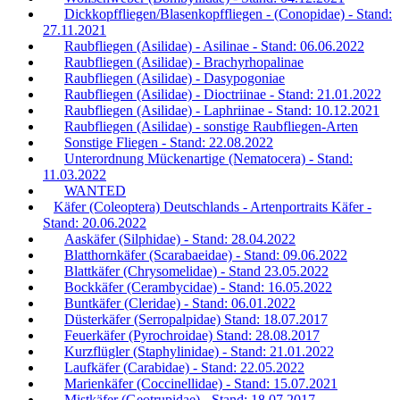
Dickkopffliegen/Blasenkopffliegen - (Conopidae) - Stand:
27.11.2021
Raubfliegen (Asilidae) - Asilinae - Stand: 06.06.2022
Raubfliegen (Asilidae) - Brachyrhopalinae
Raubfliegen (Asilidae) - Dasypogoniae
Raubfliegen (Asilidae) - Dioctriinae - Stand: 21.01.2022
Raubfliegen (Asilidae) - Laphriinae - Stand: 10.12.2021
Raubfliegen (Asilidae) - sonstige Raubfliegen-Arten
Sonstige Fliegen - Stand: 22.08.2022
Unterordnung Mückenartige (Nematocera) - Stand:
11.03.2022
WANTED
Käfer (Coleoptera) Deutschlands - Artenportraits Käfer -
Stand: 20.06.2022
Aaskäfer (Silphidae) - Stand: 28.04.2022
Blatthornkäfer (Scarabaeidae) - Stand: 09.06.2022
Blattkäfer (Chrysomelidae) - Stand 23.05.2022
Bockkäfer (Cerambycidae) - Stand: 16.05.2022
Buntkäfer (Cleridae) - Stand: 06.01.2022
Düsterkäfer (Serropalpidae) Stand: 18.07.2017
Feuerkäfer (Pyrochroidae) Stand: 28.08.2017
Kurzflügler (Staphylinidae) - Stand: 21.01.2022
Laufkäfer (Carabidae) - Stand: 22.05.2022
Marienkäfer (Coccinellidae) - Stand: 15.07.2021
Mistkäfer (Geotrupidae) - Stand: 18.07.2017