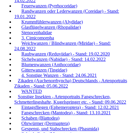
14.02.2022
Feuerwanzen (Pyrrhocoridae)
Randwanzen oder Lederwanzen (Coreidae) - Stand:
19.01.2022
Krummfühlerwanzen (Alydidae)
Glasflügelwanzen (Rhopalidae)
Stenocephalidae
3. Cimicomorpha
Weichwanzen / Blindwanzen (Miridae) - Stand:
24.08.2022
Raubwanzen (Reduviidae) - Stand: 19.02.2020
Sichelwanzen (Nabidae) - Stand: 14.02.2022
Blumenwanzen (Anthocoridae)
Gitterwanzen (Tingidae)
4. Sonstige Wanzen - Stand: 24.06.2021
Zikaden (Auchenorrhyncha) Deutschlands - Artenportraits
Zikaden - Stand: 05.06.2022
WANTED
Sonstige Insekten - Artenportraits Fangschrecken,
Schmetterlingshafte, Kugelspringer etc. - Stand: 09.06.2022
Eintagsfliegen (Ephemeroptera) - Stand: 12.02.2021
Fangschrecken (Mantodea) - Stand: 13.10.2021
Schaben (Blattodea)
Ohrwürmer (Dermaptera)
Gespenst- und Stabschrecken (Phasmida)