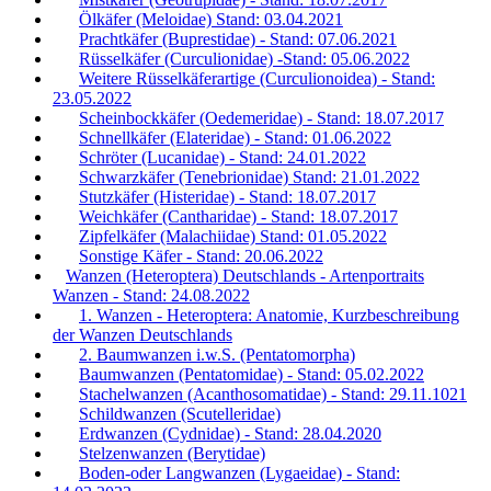
Ölkäfer (Meloidae) Stand: 03.04.2021
Prachtkäfer (Buprestidae) - Stand: 07.06.2021
Rüsselkäfer (Curculionidae) -Stand: 05.06.2022
Weitere Rüsselkäferartige (Curculionoidea) - Stand:
23.05.2022
Scheinbockkäfer (Oedemeridae) - Stand: 18.07.2017
Schnellkäfer (Elateridae) - Stand: 01.06.2022
Schröter (Lucanidae) - Stand: 24.01.2022
Schwarzkäfer (Tenebrionidae) Stand: 21.01.2022
Stutzkäfer (Histeridae) - Stand: 18.07.2017
Weichkäfer (Cantharidae) - Stand: 18.07.2017
Zipfelkäfer (Malachiidae) Stand: 01.05.2022
Sonstige Käfer - Stand: 20.06.2022
Wanzen (Heteroptera) Deutschlands - Artenportraits
Wanzen - Stand: 24.08.2022
1. Wanzen - Heteroptera: Anatomie, Kurzbeschreibung
der Wanzen Deutschlands
2. Baumwanzen i.w.S. (Pentatomorpha)
Baumwanzen (Pentatomidae) - Stand: 05.02.2022
Stachelwanzen (Acanthosomatidae) - Stand: 29.11.1021
Schildwanzen (Scutelleridae)
Erdwanzen (Cydnidae) - Stand: 28.04.2020
Stelzenwanzen (Berytidae)
Boden-oder Langwanzen (Lygaeidae) - Stand: