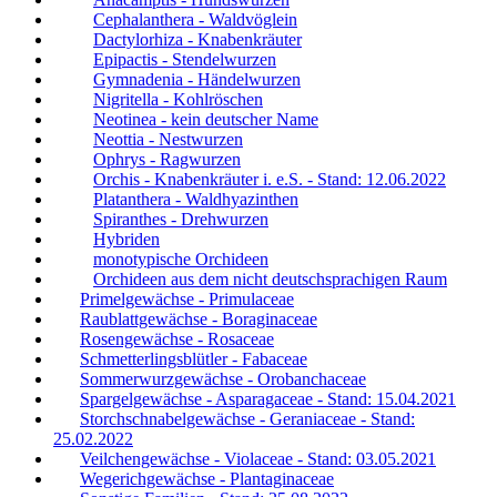
Cephalanthera - Waldvöglein
Dactylorhiza - Knabenkräuter
Epipactis - Stendelwurzen
Gymnadenia - Händelwurzen
Nigritella - Kohlröschen
Neotinea - kein deutscher Name
Neottia - Nestwurzen
Ophrys - Ragwurzen
Orchis - Knabenkräuter i. e.S. - Stand: 12.06.2022
Platanthera - Waldhyazinthen
Spiranthes - Drehwurzen
Hybriden
monotypische Orchideen
Orchideen aus dem nicht deutschsprachigen Raum
Primelgewächse - Primulaceae
Raublattgewächse - Boraginaceae
Rosengewächse - Rosaceae
Schmetterlingsblütler - Fabaceae
Sommerwurzgewächse - Orobanchaceae
Spargelgewächse - Asparagaceae - Stand: 15.04.2021
Storchschnabelgewächse - Geraniaceae - Stand:
25.02.2022
Veilchengewächse - Violaceae - Stand: 03.05.2021
Wegerichgewächse - Plantaginaceae