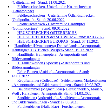
(Calliptaminae) - Stand: 11.08.2021
Feldheuschrecken- Unterfamilie Knarrschrecken
(Catantopinae)
Feldheuschrecken - Unterfamilie Ödlandschrecken
(Oedipodinae) - Stand: 20.06.2022
Feldheuschrecken - Unterfamilie Grashüpfer
(Gomphocerinae) - Stand: 09.01.2022
HEUSCHRECKEN ÖSTERREICHS
HEUSCHRECKEN der SCHWEIZ - Stand: 02.03.2022
HEUSCHRECKEN EUROPAS - Stand: 07.11.2021
Hautflügler (Hymenoptera) Deutschlands - Artenportraits
Hautflügler, z.B. Bienen, Wespen- Stand: 19.12.2022
Hautflügler Hymenoptera - Artenportraits und
Bildersammlungen
1. Taillenwespen (Apocrita) -Artenportraits und
Bildersammlungen
Echte Bienen (Apidae) - Artenportraits - Stand:
14.02.2022
Kropfsammler (Colletidae) - Seidenbienen, Maskenbienen
- Artenportraits und Bildersammlungen - Stand: 19.08.2021
Bauchsammler (Megachilidae)- Blattschneider-, Mauer-,
Woll-, Harzbienen- Artenportraits-Stand: 14.03.2022
Sandbienen (Andrenidae) - Sandbienen - Artenportraits
und Bildersammlungen - Stand: 17.05.2021
Furchenbienen (Halictidae) - Furchenbienen,