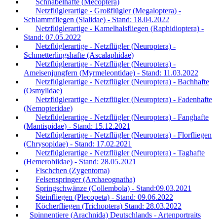
Schnabelhafte (Mecoptera)
Netzflüglerartige - Großflügler (Megaloptera) -
Schlammfliegen (Sialidae) - Stand: 18.04.2022
Netzflüglerartige - Kamelhalsfliegen (Raphidioptera) -
Stand: 07.05.2022
Netzflüglerartige - Netzflügler (Neuroptera) -
Schmetterlingshafte (Ascalaphidae)
Netzflüglerartige - Netzflügler (Neuroptera) -
Ameisenjungfern (Myrmeleontidae) - Stand: 11.03.2022
Netzflüglerartige - Netzflügler (Neuroptera) - Bachhafte
(Osmylidae)
Netzflüglerartige - Netzflügler (Neuroptera) - Fadenhafte
(Nemopteridae)
Netzflüglerartige - Netzflügler (Neuroptera) - Fanghafte
(Mantispidae) - Stand: 15.12.2021
Netzflüglerartige - Netzflügler (Neuroptera) - Florfliegen
(Chrysopidae) - Stand: 17.02.2021
Netzflüglerartige - Netzflügler (Neuroptera) - Taghafte
(Hemerobiidae) - Stand: 28.05.2021
Fischchen (Zygentoma)
Felsenspringer (Archaeognatha)
Springschwänze (Collembola) - Stand:09.03.2021
Steinfliegen (Plecopeta) - Stand: 09.06.2022
Köcherfliegen (Trichoptera) Stand: 28.03.2022
Spinnentiere (Arachnida) Deutschlands - Artenportraits