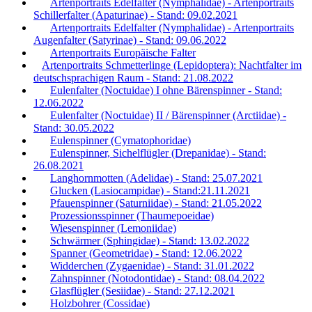
Artenportraits Edelfalter (Nymphalidae) - Artenportraits
Schillerfalter (Apaturinae) - Stand: 09.02.2021
Artenportraits Edelfalter (Nymphalidae) - Artenportraits
Augenfalter (Satyrinae) - Stand: 09.06.2022
Artenportraits Europäische Falter
Artenportraits Schmetterlinge (Lepidoptera): Nachtfalter im
deutschsprachigen Raum - Stand: 21.08.2022
Eulenfalter (Noctuidae) I ohne Bärenspinner - Stand:
12.06.2022
Eulenfalter (Noctuidae) II / Bärenspinner (Arctiidae) -
Stand: 30.05.2022
Eulenspinner (Cymatophoridae)
Eulenspinner, Sichelflügler (Drepanidae) - Stand:
26.08.2021
Langhornmotten (Adelidae) - Stand: 25.07.2021
Glucken (Lasiocampidae) - Stand:21.11.2021
Pfauenspinner (Saturniidae) - Stand: 21.05.2022
Prozessionsspinner (Thaumepoeidae)
Wiesenspinner (Lemoniidae)
Schwärmer (Sphingidae) - Stand: 13.02.2022
Spanner (Geometridae) - Stand: 12.06.2022
Widderchen (Zygaenidae) - Stand: 31.01.2022
Zahnspinner (Notodontidae) - Stand: 08.04.2022
Glasflügler (Sesiidae) - Stand: 27.12.2021
Holzbohrer (Cossidae)