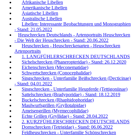
Afrikanische Libellen
Amerikanische Libellen
Asiatische Libellen
Australische Libellen
Libellen: Interessante Beobachtungen und Monographien
- Stand: 21.05.2022
Heuschrecken Deutschlands - Artenportraits Heuschrecken
- Die Welt der Heuschrecken - Stand: 20.06.2022
Heuschrecken - Heuschreckenarten - Heuschrecken
Artenportraits
1. LANGFÜHLERSCHRECKEN DEUTSCHLANDS
Sichelschrecken (Phaneropteridae) - Stand: 26.12.2020
Eichenschrecken (Meconematidae)
Schwertschrecken (Conocephalidae)
Singschrecken - Unterfamilie Beißschrecken (Decticinae)
- Stand: 04.01.2022
Singschrecken - Unterfamilie Heupferde (Tettigoniinae)
Sattelschrecken (Bradyporidae) - Stand: 18.12.2019
Buckelschrecken (Rhaphidophoridae)
Maulwurfsgrillen (Gryllotalpidae)
Ameisengrillen (Myrmecophilidae)
Echte Grillen (Gryllidae) - Stand: 28.04.2022
2. KURZFÜHLERSCHRECKEN DEUTSCHLANDS
Dornschrecken (Tetrigidae) - Stand: 06.06.2022
Feldheuschrecken - Unterfamilie Schönschrecken