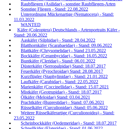
Raubfliegen (Asilidae) - sonstige Raubfliegen-Arten
Sonstige Fliegen - Stand: 22.08.2022
Unterordnung Mückenartige (Nematocera) - Stand:
11.03.2022
WANTED
Käfer (Coleoptera) Deutschlands - Artenportraits Käfer -
Stand: 20.06.2022
Aaskäfer (Silphidae) - Stand: 28.04.2022
Blatthornkäfer (Scarabaeidae) - Stand: 09.06.2022
Blattkäfer (Chrysomelidae) - Stand 23.05.2022
Bockkäfer (Cerambycidae) - Stand: 16.05.2022
Buntkäfer (Cleridae) - Stand: 06.01.2022
Düsterkäfer (Serropalpidae) Stand: 18.07.2017
Feuerkäfer (Pyrochroidae) Stand: 28.08.2017
Kurzflügler (Staphylinidae) - Stand: 21.01.2022
Laufkäfer (Carabidae) - Stand: 22.05.2022
Marienkäfer (Coccinellidae) - Stand: 15.07.2021
Mistkäfer (Geotrupidae) - Stand: 18.07.2017
Ölkäfer (Meloidae) Stand: 03.04.2021
Prachtkäfer (Buprestidae) - Stand: 07.06.2021
Rüsselkäfer (Curculionidae) -Stand: 05.06.2022
Weitere Rüsselkäferartige (Curculionoidea) - Stand:
23.05.2022
Scheinbockkäfer (Oedemeridae) - Stand: 18.07.2017
Schnellkäfer (Elateridae) - Stand: 01.06.2022