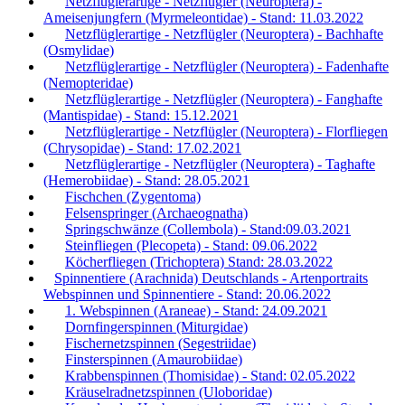
Netzflüglerartige - Netzflügler (Neuroptera) -
Ameisenjungfern (Myrmeleontidae) - Stand: 11.03.2022
Netzflüglerartige - Netzflügler (Neuroptera) - Bachhafte
(Osmylidae)
Netzflüglerartige - Netzflügler (Neuroptera) - Fadenhafte
(Nemopteridae)
Netzflüglerartige - Netzflügler (Neuroptera) - Fanghafte
(Mantispidae) - Stand: 15.12.2021
Netzflüglerartige - Netzflügler (Neuroptera) - Florfliegen
(Chrysopidae) - Stand: 17.02.2021
Netzflüglerartige - Netzflügler (Neuroptera) - Taghafte
(Hemerobiidae) - Stand: 28.05.2021
Fischchen (Zygentoma)
Felsenspringer (Archaeognatha)
Springschwänze (Collembola) - Stand:09.03.2021
Steinfliegen (Plecopeta) - Stand: 09.06.2022
Köcherfliegen (Trichoptera) Stand: 28.03.2022
Spinnentiere (Arachnida) Deutschlands - Artenportraits
Webspinnen und Spinnentiere - Stand: 20.06.2022
1. Webspinnen (Araneae) - Stand: 24.09.2021
Dornfingerspinnen (Miturgidae)
Fischernetzspinnen (Segestriidae)
Finsterspinnen (Amaurobiidae)
Krabbenspinnen (Thomisidae) - Stand: 02.05.2022
Kräuselradnetzspinnen (Uloboridae)