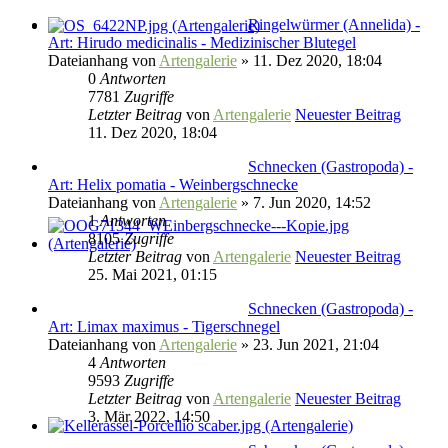
Ringelwürmer (Annelida) -
Art: Hirudo medicinalis - Medizinischer Blutegel
Dateianhang
von
Artengalerie
» 11. Dez 2020, 18:04
0
Antworten
7781
Zugriffe
Letzter Beitrag
von
Artengalerie
Neuester Beitrag
11. Dez 2020, 18:04
Schnecken (Gastropoda) -
Art: Helix pomatia - Weinbergschnecke
Dateianhang
von
Artengalerie
» 7. Jun 2020, 14:52
1
Antworten
8105
Zugriffe
Letzter Beitrag
von
Artengalerie
Neuester Beitrag
25. Mai 2021, 01:15
Schnecken (Gastropoda) -
Art: Limax maximus - Tigerschnegel
Dateianhang
von
Artengalerie
» 23. Jun 2021, 21:04
4
Antworten
9593
Zugriffe
Letzter Beitrag
von
Artengalerie
Neuester Beitrag
3. Mär 2022, 14:50