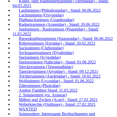
Kugel- oder Haubennetzspinnen (Theridiidae) - Stand:
04.03.2021
Laufspinnen (Philodromidae) - Stand: 06.06.2022
Luchsspinnen (Oxyopidae)
Plattbauchspinnen (Gnaphosidae)
Radnetzspinnen (Araneidae) - Stand: 20.06.2022
Jagdspinnen - Raubspinnen (Pisauridae) - Stand:
11.03.2022
Riesenkrabbenspinnen (Sparassidae) - Stand: 06.06.2022
Röhrenspinnen (Eresidae) - Stand: 20.02.2022
Sackspinnen (Clubionidae)
Sechsaugenspinnen (Dysderidae)
Speispinnen (Scytodidae)
Springspinnen (Salticidae) - Stand: 01.06.2022
Streckerspinnen (Tetragnathidae)
Tapezierspinnen (Atypidae) - Stand: 09.12.2021
Trichterspinnen (Agelenidae) - Stand: 10.02.2022
Wolfspinnen (Lycosidae) - Stand: 01.06.2022
Zitterspinnen (Pholcidae)
Andere Familien Stand: 11.03.2022
2. Spinnentiere (ex. Araneae)
Milben und Zecken (Acari) - Stand: 27.01.2021
Weberknechte (Opiliones) - Stand: 27.02.2021
WANTED
Spinnentiere: Interessante Beobachtungen und