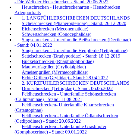
- Die Welt der Heuschrecken - Stand: 20.06.2022
Heuschrecken - Heuschreckenarten - Heuschrecken
Artenportraits
1. LANGFÜHLERSCHRECKEN DEUTSCHLANDS
Sichelschrecken (Phaneropteridae) - Stand: 26.12.2020
Eichenschrecken (Meconematidae)
Schwertschrecken (Conocephalidae)
Singschrecken - Unterfamilie Beißschrecken (Decticinae)
- Stand: 04.01.2022
Singschrecken - Unterfamilie Heupferde (Tettigoniinae)
Sattelschrecken (Bradyporidae) - Stand: 18.12.2019
Buckelschrecken (Rhaphidophoridae)
Maulwurfsgrillen (Gryllotalpidae)
Ameisengrillen (Myrmecophilidae)
Echte Grillen (Gryllidae) - Stand: 28.04.2022
2. KURZFÜHLERSCHRECKEN DEUTSCHLANDS
Dornschrecken (Tetrigidae) - Stand: 06.06.2022
Feldheuschrecken - Unterfamilie Schönschrecken
(Calliptaminae) - Stand: 11.08.2021
Feldheuschrecken- Unterfamilie Knarrschrecken
(Catantopinae)
Feldheuschrecken - Unterfamilie Ödlandschrecken
(Oedipodinae) - Stand: 20.06.2022
Feldheuschrecken - Unterfamilie Grashüpfer
(Gomphocerinae) - Stand: 09.01.2022