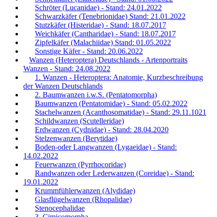
Schröter (Lucanidae) - Stand: 24.01.2022
Schwarzkäfer (Tenebrionidae) Stand: 21.01.2022
Stutzkäfer (Histeridae) - Stand: 18.07.2017
Weichkäfer (Cantharidae) - Stand: 18.07.2017
Zipfelkäfer (Malachiidae) Stand: 01.05.2022
Sonstige Käfer - Stand: 20.06.2022
Wanzen (Heteroptera) Deutschlands - Artenportraits
Wanzen - Stand: 24.08.2022
1. Wanzen - Heteroptera: Anatomie, Kurzbeschreibung
der Wanzen Deutschlands
2. Baumwanzen i.w.S. (Pentatomorpha)
Baumwanzen (Pentatomidae) - Stand: 05.02.2022
Stachelwanzen (Acanthosomatidae) - Stand: 29.11.1021
Schildwanzen (Scutelleridae)
Erdwanzen (Cydnidae) - Stand: 28.04.2020
Stelzenwanzen (Berytidae)
Boden-oder Langwanzen (Lygaeidae) - Stand:
14.02.2022
Feuerwanzen (Pyrrhocoridae)
Randwanzen oder Lederwanzen (Coreidae) - Stand:
19.01.2022
Krummfühlerwanzen (Alydidae)
Glasflügelwanzen (Rhopalidae)
Stenocephalidae
3. Cimicomorpha