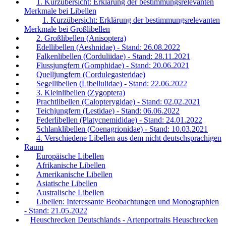
1. Kurzübersicht: Erklärung der bestimmungsrelevanten
Merkmale bei Libellen
1. Kurzübersicht: Erklärung der bestimmungsrelevanten
Merkmale bei Großlibellen
2. Großlibellen (Anisoptera)
Edellibellen (Aeshnidae) - Stand: 26.08.2022
Falkenlibellen (Corduliidae) - Stand: 28.11.2021
Flussjungfern (Gomphidae) - Stand: 20.06.2021
Quelljungfern (Cordulegasteridae)
Segellibellen (Libellulidae) - Stand: 22.06.2022
3. Kleinlibellen (Zygoptera)
Prachtlibellen (Calopterygidae) - Stand: 02.02.2021
Teichjungfern (Lestidae) - Stand: 06.06.2022
Federlibellen (Platycnemididae) - Stand: 24.01.2022
Schlanklibellen (Coenagrionidae) - Stand: 10.03.2021
4. Verschiedene Libellen aus dem nicht deutschsprachigen
Raum
Europäische Libellen
Afrikanische Libellen
Amerikanische Libellen
Asiatische Libellen
Australische Libellen
Libellen: Interessante Beobachtungen und Monographien
- Stand: 21.05.2022
Heuschrecken Deutschlands - Artenportraits Heuschrecken