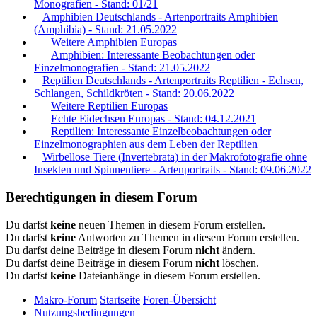
Monografien - Stand: 01/21
Amphibien Deutschlands - Artenportraits Amphibien
(Amphibia) - Stand: 21.05.2022
Weitere Amphibien Europas
Amphibien: Interessante Beobachtungen oder
Einzelmonografien - Stand: 21.05.2022
Reptilien Deutschlands - Artenportraits Reptilien - Echsen,
Schlangen, Schildkröten - Stand: 20.06.2022
Weitere Reptilien Europas
Echte Eidechsen Europas - Stand: 04.12.2021
Reptilien: Interessante Einzelbeobachtungen oder
Einzelmonographien aus dem Leben der Reptilien
Wirbellose Tiere (Invertebrata) in der Makrofotografie ohne
Insekten und Spinnentiere - Artenportraits - Stand: 09.06.2022
Berechtigungen in diesem Forum
Du darfst
keine
neuen Themen in diesem Forum erstellen.
Du darfst
keine
Antworten zu Themen in diesem Forum erstellen.
Du darfst deine Beiträge in diesem Forum
nicht
ändern.
Du darfst deine Beiträge in diesem Forum
nicht
löschen.
Du darfst
keine
Dateianhänge in diesem Forum erstellen.
Makro-Forum
Startseite
Foren-Übersicht
Nutzungsbedingungen