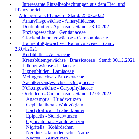
Interessante Einzelbeobachtungen aus dem Tier- und
Pflanzenreich
Artenportraits Pflanzen - Stand: 25.08.2022
Amaryllisgewächse - Amaryllidaceae
Doldenblütler - Apiaceae - Stand: 23.10.2021
Enziangewächse - Gentianaceae
Glockenblumengewächse - Campanulaceae
Hahnenfußgewächse - Ranunculaceae - Stand:
23.04.2021
Korbblütler - Asteraceae
Kreuzblütengewächse - Brassicaceae - Stand: 30.12.2021
Liliengewächse - Liliaceae
Lippenblütler - Lamiaceae
Mohngewächse - Papaveraceae
Nachtkerzengewächse - Onagraceae
Nelkengewächse - Caryophyllaceae
Orchideen - Orchidaceae - Stand: 12.06.2022
Anacamptis - Hundswurzen
Cephalanthera - Waldvöglein
Dactylorhiza - Knabenkräuter
Epipactis - Stendelwurzen
Gymnadenia - Händelwurzen
Nigritella - Kohlröschen
Neotinea - kein deutscher Name
Neottia - Nestwurzen