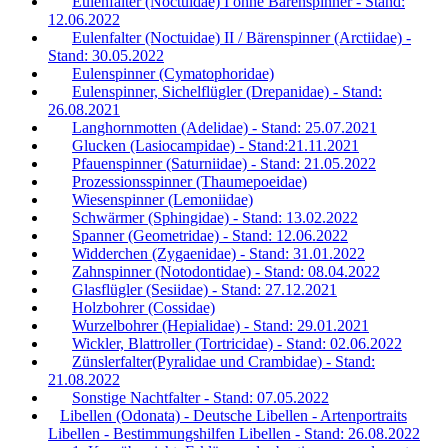
Eulenfalter (Noctuidae) I ohne Bärenspinner - Stand:
12.06.2022
Eulenfalter (Noctuidae) II / Bärenspinner (Arctiidae) -
Stand: 30.05.2022
Eulenspinner (Cymatophoridae)
Eulenspinner, Sichelflügler (Drepanidae) - Stand:
26.08.2021
Langhornmotten (Adelidae) - Stand: 25.07.2021
Glucken (Lasiocampidae) - Stand:21.11.2021
Pfauenspinner (Saturniidae) - Stand: 21.05.2022
Prozessionsspinner (Thaumepoeidae)
Wiesenspinner (Lemoniidae)
Schwärmer (Sphingidae) - Stand: 13.02.2022
Spanner (Geometridae) - Stand: 12.06.2022
Widderchen (Zygaenidae) - Stand: 31.01.2022
Zahnspinner (Notodontidae) - Stand: 08.04.2022
Glasflügler (Sesiidae) - Stand: 27.12.2021
Holzbohrer (Cossidae)
Wurzelbohrer (Hepialidae) - Stand: 29.01.2021
Wickler, Blattroller (Tortricidae) - Stand: 02.06.2022
Zünslerfalter(Pyralidae und Crambidae) - Stand:
21.08.2022
Sonstige Nachtfalter - Stand: 07.05.2022
Libellen (Odonata) - Deutsche Libellen - Artenportraits
Libellen - Bestimmungshilfen Libellen - Stand: 26.08.2022