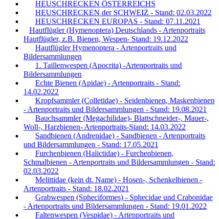
HEUSCHRECKEN ÖSTERREICHS
HEUSCHRECKEN der SCHWEIZ - Stand: 02.03.2022
HEUSCHRECKEN EUROPAS - Stand: 07.11.2021
Hautflügler (Hymenoptera) Deutschlands - Artenportraits
Hautflügler, z.B. Bienen, Wespen- Stand: 19.12.2022
Hautflügler Hymenoptera - Artenportraits und
Bildersammlungen
1. Taillenwespen (Apocrita) -Artenportraits und
Bildersammlungen
Echte Bienen (Apidae) - Artenportraits - Stand:
14.02.2022
Kropfsammler (Colletidae) - Seidenbienen, Maskenbienen
- Artenportraits und Bildersammlungen - Stand: 19.08.2021
Bauchsammler (Megachilidae)- Blattschneider-, Mauer-,
Woll-, Harzbienen- Artenportraits-Stand: 14.03.2022
Sandbienen (Andrenidae) - Sandbienen - Artenportraits
und Bildersammlungen - Stand: 17.05.2021
Furchenbienen (Halictidae) - Furchenbienen,
Schmalbienen - Artenportraits und Bildersammlungen - Stand:
02.03.2022
Melittidae (kein dt. Name) - Hosen-, Schenkelbienen -
Artenportraits - Stand: 18.02.2021
Grabwespen (Spheciformes) - Sphecidae und Crabonidae
- Artenportraits und Bildersammlungen - Stand: 19.01.2022
Faltenwespen (Vespidae) - Artenportraits und