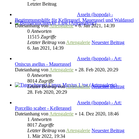
Letzter Beitrag
Asseln (Isopoda) -
Bestimmungshilfe für Kellerassel, Mauerassel und Waldassel
Dateianhang
von
Artengalerie
» 6. Jan 2021, 14:39
0
Antworten
11515
Zugriffe
Letzter Beitrag
von
Artengalerie
Neuester Beitrag
6. Jan 2021, 14:39
Asseln (Isopoda) - Art:
Oniscus asellus - Mauerassel
Dateianhang
von
Artengalerie
» 28. Feb 2020, 20:29
0
Antworten
8014
Zugriffe
Letzter Beitrag
von
Artengalerie
Neuester Beitrag
28. Feb 2020, 20:29
Asseln (Isopoda) - Art:
Porcellio scaber - Kellerassel
Dateianhang
von
Artengalerie
» 14. Dez 2020, 18:46
1
Antworten
8017
Zugriffe
Letzter Beitrag
von
Artengalerie
Neuester Beitrag
1. Mär 2022, 19:34