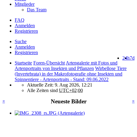
Mitglieder
Das Team
FAQ
Anmelden
Registrieren
Suche
Anmelden
Registrieren
24h
7d
Startseite
Foren-Übersicht
Artengalerie mit Fotos und
Artenportraits von Insekten und Pflanzen
Wirbellose Tiere
(Invertebrata) in der Makrofotografie ohne Insekten und
Spinnentiere - Artenportraits - Stand: 09.06.2022
Aktuelle Zeit: 9. Aug 2026, 12:21
Alle Zeiten sind
UTC+02:00
«
Neueste Bilder
»