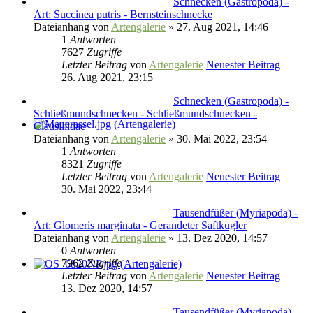
Schnecken (Gastropoda) -
Art: Succinea putris - Bernsteinschnecke
Dateianhang
von
Artengalerie
» 27. Aug 2021, 14:46
1
Antworten
7627
Zugriffe
Letzter Beitrag
von
Artengalerie
Neuester Beitrag
26. Aug 2021, 23:15
Schnecken (Gastropoda) -
Schließmundschnecken - Schließmundschnecken -
Clausiliidae
Dateianhang
von
Artengalerie
» 30. Mai 2022, 23:54
1
Antworten
8321
Zugriffe
Letzter Beitrag
von
Artengalerie
Neuester Beitrag
30. Mai 2022, 23:44
Tausendfüßer (Myriapoda) -
Art: Glomeris marginata - Gerandeter Saftkugler
Dateianhang
von
Artengalerie
» 13. Dez 2020, 14:57
0
Antworten
7962
Zugriffe
Letzter Beitrag
von
Artengalerie
Neuester Beitrag
13. Dez 2020, 14:57
Tausendfüßer (Myriapoda) -