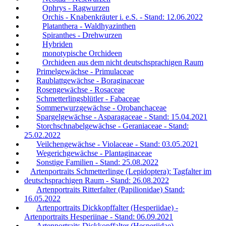
Ophrys - Ragwurzen
Orchis - Knabenkräuter i. e.S. - Stand: 12.06.2022
Platanthera - Waldhyazinthen
Spiranthes - Drehwurzen
Hybriden
monotypische Orchideen
Orchideen aus dem nicht deutschsprachigen Raum
Primelgewächse - Primulaceae
Raublattgewächse - Boraginaceae
Rosengewächse - Rosaceae
Schmetterlingsblütler - Fabaceae
Sommerwurzgewächse - Orobanchaceae
Spargelgewächse - Asparagaceae - Stand: 15.04.2021
Storchschnabelgewächse - Geraniaceae - Stand:
25.02.2022
Veilchengewächse - Violaceae - Stand: 03.05.2021
Wegerichgewächse - Plantaginaceae
Sonstige Familien - Stand: 25.08.2022
Artenportraits Schmetterlinge (Lepidoptera): Tagfalter im
deutschsprachigen Raum - Stand: 26.08.2022
Artenportraits Ritterfalter (Papilionidae) Stand:
16.05.2022
Artenportraits Dickkopffalter (Hesperiidae) -
Artenportraits Hesperiinae - Stand: 06.09.2021
Artenportraits Dickkopffalter (Hesperiidae) -