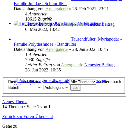
Familie Julidae - Schnurfüßer
Dateianhang
von
Artengalerie
» 28. Feb 2021, 23:21
4
Antworten
10615
Zugriffe
Letzter Beitrag
von
Artengalerie
Neuester Beitrag
6. Mai 2022, 13:42
Tausendfüßer (Myriapoda) -
Familie Polydesmidae - Bandfüßer
Dateianhang
von
Artengalerie
» 28. Jan 2022, 10:45
1
Antworten
7930
Zugriffe
Letzter Beitrag
von
Artengalerie
Neuester Beitrag
28. Jan 2022, 10:35
Themen der letzten Zeit anzeigen:
Sortiere nach
Neues Thema
14 Themen • Seite
1
von
1
Zurück zur Foren-Übersicht
Gehe zu