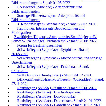
Bildersammlungen - Stand: 01.05.2022
Holzwespen (Siricidae) - Artenportraits und
Bildersammlungen
Sonstige Pflanzenwespen - Artenportraits und
Bildersammlungen
3. Kronenwespen (Stephanidae) - Stand: 22.02.2021
Hautflügler: Interessante Beobachtungen und
Monografien
Zweiflügler (Diptera) - Artenportraits Zweiflügler, z. B.
Schweb-, Raubfliegen, Bremsen etc. - Stand: 26.08.2022
Forum für Bestimmungshilfen
Schwebfliegen (Syrphidae) - Syrphinae - Stand:
30.05.2022
Schwebfliegen (Syrphidae) - Microdontinae und sonstige
Unterfamilien
Schwebfliegen (Syrphidae) - Eristalinae - Stand:
07.11.2021
Wollschweber (Bombyliidae) - Stand: 04.12.2021
Dickkopffliegen/Blasenkopffliegen - (Conopidae) - Stand:
27.11.2021
Raubfliegen (Asilidae) - Asilinae - Stand: 06.06.2022
Raubfliegen (Asilidae) - Brachyrhopalinae
Raubfliegen (Asilidae) - Dasypogoniae
Raubfliegen (Asilidae) - Dioctriinae - Stand: 21.01.2022
Raubfliegen (Asilidae) - Laphriinae - Stand: 10.12.2021