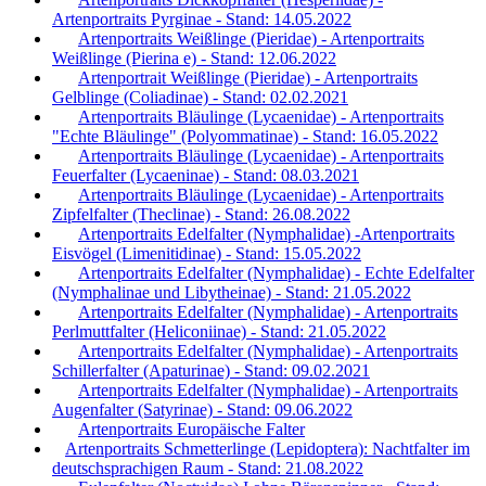
Artenportraits Pyrginae - Stand: 14.05.2022
Artenportraits Weißlinge (Pieridae) - Artenportraits
Weißlinge (Pierina e) - Stand: 12.06.2022
Artenportrait Weißlinge (Pieridae) - Artenportraits
Gelblinge (Coliadinae) - Stand: 02.02.2021
Artenportraits Bläulinge (Lycaenidae) - Artenportraits
"Echte Bläulinge" (Polyommatinae) - Stand: 16.05.2022
Artenportraits Bläulinge (Lycaenidae) - Artenportraits
Feuerfalter (Lycaeninae) - Stand: 08.03.2021
Artenportraits Bläulinge (Lycaenidae) - Artenportraits
Zipfelfalter (Theclinae) - Stand: 26.08.2022
Artenportraits Edelfalter (Nymphalidae) -Artenportraits
Eisvögel (Limenitidinae) - Stand: 15.05.2022
Artenportraits Edelfalter (Nymphalidae) - Echte Edelfalter
(Nymphalinae und Libytheinae) - Stand: 21.05.2022
Artenportraits Edelfalter (Nymphalidae) - Artenportraits
Perlmuttfalter (Heliconiinae) - Stand: 21.05.2022
Artenportraits Edelfalter (Nymphalidae) - Artenportraits
Schillerfalter (Apaturinae) - Stand: 09.02.2021
Artenportraits Edelfalter (Nymphalidae) - Artenportraits
Augenfalter (Satyrinae) - Stand: 09.06.2022
Artenportraits Europäische Falter
Artenportraits Schmetterlinge (Lepidoptera): Nachtfalter im
deutschsprachigen Raum - Stand: 21.08.2022