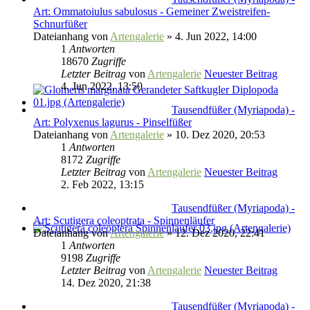
Art: Ommatoiulus sabulosus - Gemeiner Zweistreifen-
Schnurfüßer
Dateianhang
von
Artengalerie
» 4. Jun 2022, 14:00
1
Antworten
18670
Zugriffe
Letzter Beitrag
von
Artengalerie
Neuester Beitrag
4. Jun 2022, 13:50
Tausendfüßer (Myriapoda) -
Art: Polyxenus lagurus - Pinselfüßer
Dateianhang
von
Artengalerie
» 10. Dez 2020, 20:53
1
Antworten
8172
Zugriffe
Letzter Beitrag
von
Artengalerie
Neuester Beitrag
2. Feb 2022, 13:15
Tausendfüßer (Myriapoda) -
Art: Scutigera coleoptrata - Spinnenläufer
Dateianhang
von
Artengalerie
» 12. Dez 2020, 22:41
1
Antworten
9198
Zugriffe
Letzter Beitrag
von
Artengalerie
Neuester Beitrag
14. Dez 2020, 21:38
Tausendfüßer (Myriapoda) -