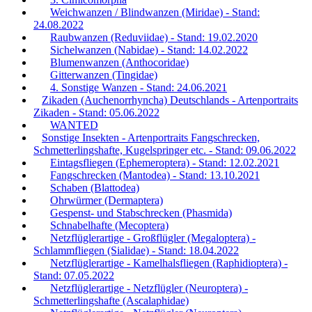
Weichwanzen / Blindwanzen (Miridae) - Stand:
24.08.2022
Raubwanzen (Reduviidae) - Stand: 19.02.2020
Sichelwanzen (Nabidae) - Stand: 14.02.2022
Blumenwanzen (Anthocoridae)
Gitterwanzen (Tingidae)
4. Sonstige Wanzen - Stand: 24.06.2021
Zikaden (Auchenorrhyncha) Deutschlands - Artenportraits
Zikaden - Stand: 05.06.2022
WANTED
Sonstige Insekten - Artenportraits Fangschrecken,
Schmetterlingshafte, Kugelspringer etc. - Stand: 09.06.2022
Eintagsfliegen (Ephemeroptera) - Stand: 12.02.2021
Fangschrecken (Mantodea) - Stand: 13.10.2021
Schaben (Blattodea)
Ohrwürmer (Dermaptera)
Gespenst- und Stabschrecken (Phasmida)
Schnabelhafte (Mecoptera)
Netzflüglerartige - Großflügler (Megaloptera) -
Schlammfliegen (Sialidae) - Stand: 18.04.2022
Netzflüglerartige - Kamelhalsfliegen (Raphidioptera) -
Stand: 07.05.2022
Netzflüglerartige - Netzflügler (Neuroptera) -
Schmetterlingshafte (Ascalaphidae)