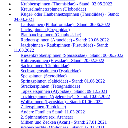
Krabbenspinnen (Thomisidae) - Stand: 02.05.2022
Kräuselradnetzspinnen (Uloboridae)
Kugel- oder Haubennetzspinnen (Theridiidae) - Stand:
04.03.2021
Laufspinnen (Philodromidae) - Stand: 06.06.2022
Luchsspinnen (Oxyopidae)
Plattbauchspinnen (Gnaphosidae)
Radnetzspinnen (Araneidae) - Stand: 20.06.2022
Jagdspinnen - Raubspinnen (Pisauridae) - Stand:
11.03.2022
Riesenkrabbenspinnen (Sparassidae) - Stand: 06.06.2022
Röhrenspinnen (Eresidae) - Stand: 20.02.2022
Sackspinnen (Clubionidae)
Sechsaugenspinnen (Dysderidae)
Speispinnen (Scytodidae)
Springspinnen (Salticidae) - Stand: 01.06.2022
Streckerspinnen (Tetragnathidae)
Tapezierspinnen (Atypidae) - Stand: 09.12.2021
Trichterspinnen (Agelenidae) - Stand: 10.02.2022
Wolfspinnen (Lycosidae) - Stand: 01.06.2022
Zitterspinnen (Pholcidae)
Andere Familien Stand: 11.03.2022
2. Spinnentiere (ex. Araneae)
Milben und Zecken (Acari) - Stand: 27.01.2021
Weberknechte (Opiliones) - Stand: 27.02.2021