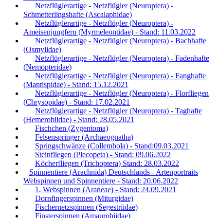
Netzflüglerartige - Netzflügler (Neuroptera) -
Schmetterlingshafte (Ascalaphidae)
Netzflüglerartige - Netzflügler (Neuroptera) -
Ameisenjungfern (Myrmeleontidae) - Stand: 11.03.2022
Netzflüglerartige - Netzflügler (Neuroptera) - Bachhafte
(Osmylidae)
Netzflüglerartige - Netzflügler (Neuroptera) - Fadenhafte
(Nemopteridae)
Netzflüglerartige - Netzflügler (Neuroptera) - Fanghafte
(Mantispidae) - Stand: 15.12.2021
Netzflüglerartige - Netzflügler (Neuroptera) - Florfliegen
(Chrysopidae) - Stand: 17.02.2021
Netzflüglerartige - Netzflügler (Neuroptera) - Taghafte
(Hemerobiidae) - Stand: 28.05.2021
Fischchen (Zygentoma)
Felsenspringer (Archaeognatha)
Springschwänze (Collembola) - Stand:09.03.2021
Steinfliegen (Plecopeta) - Stand: 09.06.2022
Köcherfliegen (Trichoptera) Stand: 28.03.2022
Spinnentiere (Arachnida) Deutschlands - Artenportraits
Webspinnen und Spinnentiere - Stand: 20.06.2022
1. Webspinnen (Araneae) - Stand: 24.09.2021
Dornfingerspinnen (Miturgidae)
Fischernetzspinnen (Segestriidae)
Finsterspinnen (Amaurobiidae)