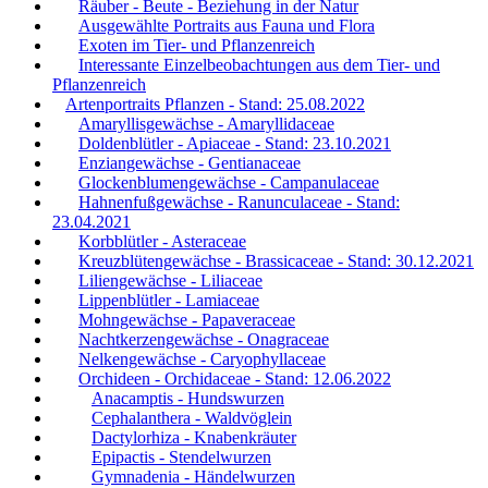
Räuber - Beute - Beziehung in der Natur
Ausgewählte Portraits aus Fauna und Flora
Exoten im Tier- und Pflanzenreich
Interessante Einzelbeobachtungen aus dem Tier- und
Pflanzenreich
Artenportraits Pflanzen - Stand: 25.08.2022
Amaryllisgewächse - Amaryllidaceae
Doldenblütler - Apiaceae - Stand: 23.10.2021
Enziangewächse - Gentianaceae
Glockenblumengewächse - Campanulaceae
Hahnenfußgewächse - Ranunculaceae - Stand:
23.04.2021
Korbblütler - Asteraceae
Kreuzblütengewächse - Brassicaceae - Stand: 30.12.2021
Liliengewächse - Liliaceae
Lippenblütler - Lamiaceae
Mohngewächse - Papaveraceae
Nachtkerzengewächse - Onagraceae
Nelkengewächse - Caryophyllaceae
Orchideen - Orchidaceae - Stand: 12.06.2022
Anacamptis - Hundswurzen
Cephalanthera - Waldvöglein
Dactylorhiza - Knabenkräuter
Epipactis - Stendelwurzen
Gymnadenia - Händelwurzen