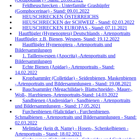
Feldheuschrecken - Unterfamilie Grashüpfer
(Gomphocerinae) - Stand: 09.01.2022
HEUSCHRECKEN ÖSTERREICHS
HEUSCHRECKEN der SCHWEIZ - Stand: 02.03.2022
HEUSCHRECKEN EUROPAS - Stand: 07.11.2021
Hautflügler (Hymenoptera) Deutschlands - Artenportraits
Hautflügler, z.B. Bienen, Wespen- Stand: 19.12.2022
Hautflügler Hymenoptera - Artenportraits und
Bildersammlungen
1. Taillenwespen (Apocrita) -Artenportraits und
Bildersammlungen
Echte Bienen (Apidae) - Artenportraits - Stand:
14.02.2022
Kropfsammler (Colletidae) - Seidenbienen, Maskenbienen
- Artenportraits und Bildersammlungen - Stand: 19.08.2021
Bauchsammler (Megachilidae)- Blattschneider-, Mauer-,
Woll-, Harzbienen- Artenportraits-Stand: 14.03.2022
Sandbienen (Andrenidae) - Sandbienen - Artenportraits
und Bildersammlungen - Stand: 17.05.2021
Furchenbienen (Halictidae) - Furchenbienen,
Schmalbienen - Artenportraits und Bildersammlungen - Stand:
02.03.2022
Melittidae (kein dt. Name) - Hosen-, Schenkelbienen -
Artenportraits - Stand: 18.02.2021