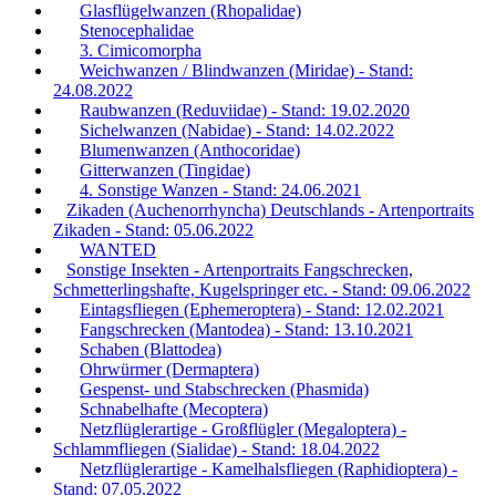
Glasflügelwanzen (Rhopalidae)
Stenocephalidae
3. Cimicomorpha
Weichwanzen / Blindwanzen (Miridae) - Stand:
24.08.2022
Raubwanzen (Reduviidae) - Stand: 19.02.2020
Sichelwanzen (Nabidae) - Stand: 14.02.2022
Blumenwanzen (Anthocoridae)
Gitterwanzen (Tingidae)
4. Sonstige Wanzen - Stand: 24.06.2021
Zikaden (Auchenorrhyncha) Deutschlands - Artenportraits
Zikaden - Stand: 05.06.2022
WANTED
Sonstige Insekten - Artenportraits Fangschrecken,
Schmetterlingshafte, Kugelspringer etc. - Stand: 09.06.2022
Eintagsfliegen (Ephemeroptera) - Stand: 12.02.2021
Fangschrecken (Mantodea) - Stand: 13.10.2021
Schaben (Blattodea)
Ohrwürmer (Dermaptera)
Gespenst- und Stabschrecken (Phasmida)
Schnabelhafte (Mecoptera)
Netzflüglerartige - Großflügler (Megaloptera) -
Schlammfliegen (Sialidae) - Stand: 18.04.2022
Netzflüglerartige - Kamelhalsfliegen (Raphidioptera) -
Stand: 07.05.2022