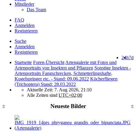
Mitglieder
Das Team
FAQ
Anmelden
Registrieren
Suche
Anmelden
Registrieren
24h
7d
Startseite
Foren-Übersicht
Artengalerie mit Fotos und
Artenportraits von Insekten und Pflanzen
Sonstige Insekten -
Artenportraits Fangschrecken, Schmetterlingshafte,
Kugelspringer etc. - Stand: 09.06.2022
Köcherfliegen
(Trichoptera) Stand: 28.03.2022
Aktuelle Zeit: 7. Aug 2026, 21:10
Alle Zeiten sind
UTC+02:00
«
Neueste Bilder
»