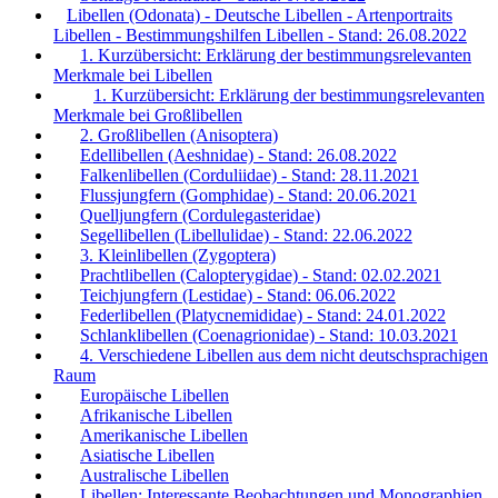
Libellen (Odonata) - Deutsche Libellen - Artenportraits
Libellen - Bestimmungshilfen Libellen - Stand: 26.08.2022
1. Kurzübersicht: Erklärung der bestimmungsrelevanten
Merkmale bei Libellen
1. Kurzübersicht: Erklärung der bestimmungsrelevanten
Merkmale bei Großlibellen
2. Großlibellen (Anisoptera)
Edellibellen (Aeshnidae) - Stand: 26.08.2022
Falkenlibellen (Corduliidae) - Stand: 28.11.2021
Flussjungfern (Gomphidae) - Stand: 20.06.2021
Quelljungfern (Cordulegasteridae)
Segellibellen (Libellulidae) - Stand: 22.06.2022
3. Kleinlibellen (Zygoptera)
Prachtlibellen (Calopterygidae) - Stand: 02.02.2021
Teichjungfern (Lestidae) - Stand: 06.06.2022
Federlibellen (Platycnemididae) - Stand: 24.01.2022
Schlanklibellen (Coenagrionidae) - Stand: 10.03.2021
4. Verschiedene Libellen aus dem nicht deutschsprachigen
Raum
Europäische Libellen
Afrikanische Libellen
Amerikanische Libellen
Asiatische Libellen
Australische Libellen
Libellen: Interessante Beobachtungen und Monographien