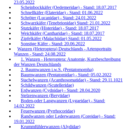
23.05.2022
Scheinbockkäfer (Oedemeridae) - Stand: 18.07.2017
Schnellkäfer (Elateridae) - Stand: 01.06.2022
Schröter (Lucanidae) - Stand: 24.01.2022
Schwarzkäfer (Tenebrionidae) Stand: 21.01.2022
Stutzkäfer (Histeridae) - Stand: 18.07.2017
Weichkäfer (Cantharidae) - Stand: 18.07.2017
Zipfelkäfer (Malachiidae) Stand: 01.05.2022
Sonstige Käfer - Stand: 20.06.2022
Wanzen (Heteroptera) Deutschlands - Artenportraits
Wanzen - Stand: 24.08.2022
1. Wanzen - Heteroptera: Anatomie, Kurzbeschreibung
der Wanzen Deutschlands
2. Baumwanzen i.w.S. (Pentatomorpha)
Baumwanzen (Pentatomidae) - Stand: 05.02.2022
Stachelwanzen (Acanthosomatidae) - Stand: 29.11.1021
Schildwanzen (Scutelleridae)
Erdwanzen (Cydnidae) - Stand: 28.04.2020
Stelzenwanzen (Berytidae)
Boden-oder Langwanzen (Lygaeidae) - Stand:
14.02.2022
Feuerwanzen (Pyrrhocoridae)
Randwanzen oder Lederwanzen (Coreidae) - Stand:
19.01.2022
Krummfühlerwanzen (Alydidae)