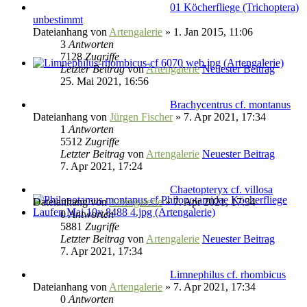
01 Köcherfliege (Trichoptera)
unbestimmt
Dateianhang
von
Artengalerie
» 1. Jan 2015, 11:06
3
Antworten
7128
Zugriffe
Letzter Beitrag
von
Artengalerie
Neuester Beitrag
25. Mai 2021, 16:56
Brachycentrus cf. montanus
Dateianhang
von
Jürgen Fischer
» 7. Apr 2021, 17:34
1
Antworten
5512
Zugriffe
Letzter Beitrag
von
Artengalerie
Neuester Beitrag
7. Apr 2021, 17:24
Chaetopteryx cf. villosa
Dateianhang
von
Artengalerie
» 7. Apr 2021, 17:34
0
Antworten
5881
Zugriffe
Letzter Beitrag
von
Artengalerie
Neuester Beitrag
7. Apr 2021, 17:34
Limnephilus cf. rhombicus
Dateianhang
von
Artengalerie
» 7. Apr 2021, 17:34
0
Antworten