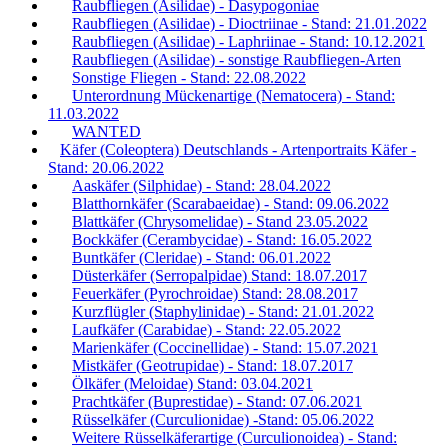
Raubfliegen (Asilidae) - Dasypogoniae
Raubfliegen (Asilidae) - Dioctriinae - Stand: 21.01.2022
Raubfliegen (Asilidae) - Laphriinae - Stand: 10.12.2021
Raubfliegen (Asilidae) - sonstige Raubfliegen-Arten
Sonstige Fliegen - Stand: 22.08.2022
Unterordnung Mückenartige (Nematocera) - Stand:
11.03.2022
WANTED
Käfer (Coleoptera) Deutschlands - Artenportraits Käfer -
Stand: 20.06.2022
Aaskäfer (Silphidae) - Stand: 28.04.2022
Blatthornkäfer (Scarabaeidae) - Stand: 09.06.2022
Blattkäfer (Chrysomelidae) - Stand 23.05.2022
Bockkäfer (Cerambycidae) - Stand: 16.05.2022
Buntkäfer (Cleridae) - Stand: 06.01.2022
Düsterkäfer (Serropalpidae) Stand: 18.07.2017
Feuerkäfer (Pyrochroidae) Stand: 28.08.2017
Kurzflügler (Staphylinidae) - Stand: 21.01.2022
Laufkäfer (Carabidae) - Stand: 22.05.2022
Marienkäfer (Coccinellidae) - Stand: 15.07.2021
Mistkäfer (Geotrupidae) - Stand: 18.07.2017
Ölkäfer (Meloidae) Stand: 03.04.2021
Prachtkäfer (Buprestidae) - Stand: 07.06.2021
Rüsselkäfer (Curculionidae) -Stand: 05.06.2022
Weitere Rüsselkäferartige (Curculionoidea) - Stand: