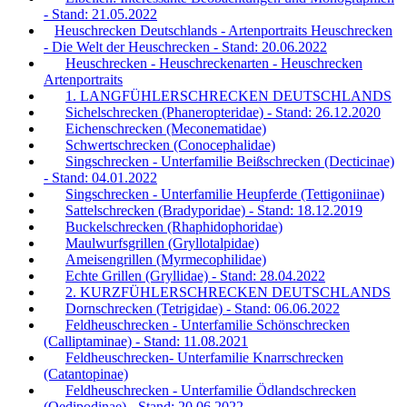
- Stand: 21.05.2022
Heuschrecken Deutschlands - Artenportraits Heuschrecken
- Die Welt der Heuschrecken - Stand: 20.06.2022
Heuschrecken - Heuschreckenarten - Heuschrecken
Artenportraits
1. LANGFÜHLERSCHRECKEN DEUTSCHLANDS
Sichelschrecken (Phaneropteridae) - Stand: 26.12.2020
Eichenschrecken (Meconematidae)
Schwertschrecken (Conocephalidae)
Singschrecken - Unterfamilie Beißschrecken (Decticinae)
- Stand: 04.01.2022
Singschrecken - Unterfamilie Heupferde (Tettigoniinae)
Sattelschrecken (Bradyporidae) - Stand: 18.12.2019
Buckelschrecken (Rhaphidophoridae)
Maulwurfsgrillen (Gryllotalpidae)
Ameisengrillen (Myrmecophilidae)
Echte Grillen (Gryllidae) - Stand: 28.04.2022
2. KURZFÜHLERSCHRECKEN DEUTSCHLANDS
Dornschrecken (Tetrigidae) - Stand: 06.06.2022
Feldheuschrecken - Unterfamilie Schönschrecken
(Calliptaminae) - Stand: 11.08.2021
Feldheuschrecken- Unterfamilie Knarrschrecken
(Catantopinae)
Feldheuschrecken - Unterfamilie Ödlandschrecken
(Oedipodinae) - Stand: 20.06.2022