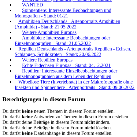
WANTED
Spinnentiere: Interessante Beobachtungen und
Monografien - Stand: 01/21
Amphibien Deutschlands - Artenportraits Amphibien
(Amphibia) - Stand: 21.05.2022
Weitere Amphibien Europas
Amphibien: Interessante Beobachtungen oder
Einzelmonografien - Stand: 21.05.2022
Reptilien Deutschlands - Artenportraits Reptilien - Echsen,
Schlangen, Schildkröten - Stand: 20.06.2022
Weitere Reptilien Europas
Echte Eidechsen Europas - Stand: 04.12.2021
Reptilien: Interessante Einzelbeobachtungen oder
Einzelmonographien aus dem Leben der Reptilien
Wirbellose Tiere (Invertebrata) in der Makrofotografie ohne
Insekten und Spinnentiere - Artenportraits - Stand: 09.06.2022
Berechtigungen in diesem Forum
Du darfst
keine
neuen Themen in diesem Forum erstellen.
Du darfst
keine
Antworten zu Themen in diesem Forum erstellen.
Du darfst deine Beiträge in diesem Forum
nicht
ändern.
Du darfst deine Beiträge in diesem Forum
nicht
löschen.
Du darfst
keine
Dateianhänge in diesem Forum erstellen.