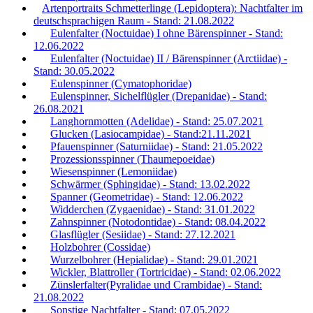
Artenportraits Schmetterlinge (Lepidoptera): Nachtfalter im
deutschsprachigen Raum - Stand: 21.08.2022
Eulenfalter (Noctuidae) I ohne Bärenspinner - Stand:
12.06.2022
Eulenfalter (Noctuidae) II / Bärenspinner (Arctiidae) -
Stand: 30.05.2022
Eulenspinner (Cymatophoridae)
Eulenspinner, Sichelflügler (Drepanidae) - Stand:
26.08.2021
Langhornmotten (Adelidae) - Stand: 25.07.2021
Glucken (Lasiocampidae) - Stand:21.11.2021
Pfauenspinner (Saturniidae) - Stand: 21.05.2022
Prozessionsspinner (Thaumepoeidae)
Wiesenspinner (Lemoniidae)
Schwärmer (Sphingidae) - Stand: 13.02.2022
Spanner (Geometridae) - Stand: 12.06.2022
Widderchen (Zygaenidae) - Stand: 31.01.2022
Zahnspinner (Notodontidae) - Stand: 08.04.2022
Glasflügler (Sesiidae) - Stand: 27.12.2021
Holzbohrer (Cossidae)
Wurzelbohrer (Hepialidae) - Stand: 29.01.2021
Wickler, Blattroller (Tortricidae) - Stand: 02.06.2022
Zünslerfalter(Pyralidae und Crambidae) - Stand:
21.08.2022
Sonstige Nachtfalter - Stand: 07.05.2022