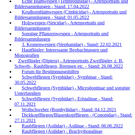
Echte Blattwespen (Tenthredinidae) - Artenportraits und
Bildersammlungen - Stand: 17.04.2022
Keulhornblattwespen (Cimbicidae) - Artenportraits und
Bildersammlungen - Stand: 01.05.2022
Holzwespen (Siricidae) - Artenportraits und
Bildersammlungen
Sonstige Pflanzenwespen - Artenportraits und
Bildersammlungen
3. Kronenwespen (Stephanidae) - Stand: 22.02.2021
Hautflügler: Interessante Beobachtungen und
Monografien
Zweiflügler (Diptera) - Artenportraits Zweiflügler, z. B.
Schweb-, Raubfliegen, Bremsen etc. - Stand: 26.08.2022
Forum für Bestimmungshilfen
Schwebfliegen (Syrphidae) - Syrphinae - Stand:
30.05.2022
Schwebfliegen (Syrphidae) - Microdontinae und sonstige
Unterfamilien
Schwebfliegen (Syrphidae) - Eristalinae - Stand:
07.11.2021
Wollschweber (Bombyliidae) - Stand: 04.12.2021
Dickkopffliegen/Blasenkopffliegen - (Conopidae) - Stand:
27.11.2021
Raubfliegen (Asilidae) - Asilinae - Stand: 06.06.2022
Raubfliegen (Asilidae) - Brachyrhopalinae