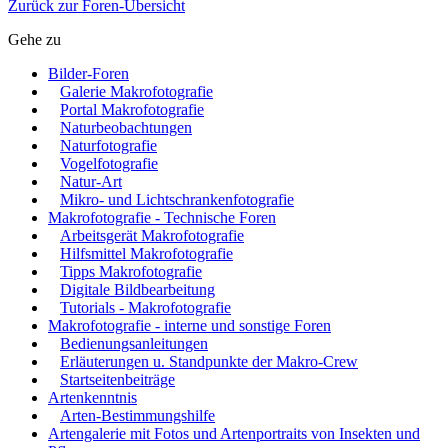
Zurück zur Foren-Übersicht
Gehe zu
Bilder-Foren
Galerie Makrofotografie
Portal Makrofotografie
Naturbeobachtungen
Naturfotografie
Vogelfotografie
Natur-Art
Mikro- und Lichtschrankenfotografie
Makrofotografie - Technische Foren
Arbeitsgerät Makrofotografie
Hilfsmittel Makrofotografie
Tipps Makrofotografie
Digitale Bildbearbeitung
Tutorials - Makrofotografie
Makrofotografie - interne und sonstige Foren
Bedienungsanleitungen
Erläuterungen u. Standpunkte der Makro-Crew
Startseitenbeiträge
Artenkenntnis
Arten-Bestimmungshilfe
Artengalerie mit Fotos und Artenportraits von Insekten und