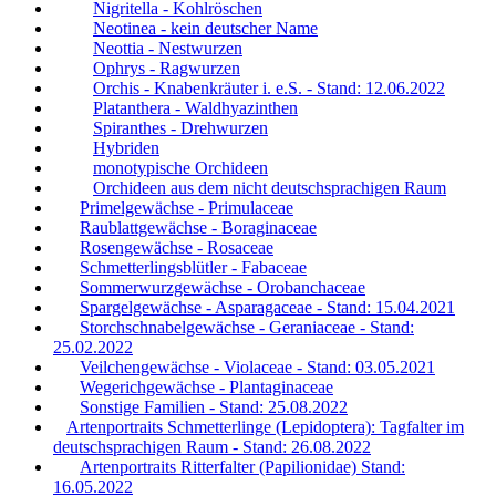
Nigritella - Kohlröschen
Neotinea - kein deutscher Name
Neottia - Nestwurzen
Ophrys - Ragwurzen
Orchis - Knabenkräuter i. e.S. - Stand: 12.06.2022
Platanthera - Waldhyazinthen
Spiranthes - Drehwurzen
Hybriden
monotypische Orchideen
Orchideen aus dem nicht deutschsprachigen Raum
Primelgewächse - Primulaceae
Raublattgewächse - Boraginaceae
Rosengewächse - Rosaceae
Schmetterlingsblütler - Fabaceae
Sommerwurzgewächse - Orobanchaceae
Spargelgewächse - Asparagaceae - Stand: 15.04.2021
Storchschnabelgewächse - Geraniaceae - Stand:
25.02.2022
Veilchengewächse - Violaceae - Stand: 03.05.2021
Wegerichgewächse - Plantaginaceae
Sonstige Familien - Stand: 25.08.2022
Artenportraits Schmetterlinge (Lepidoptera): Tagfalter im
deutschsprachigen Raum - Stand: 26.08.2022
Artenportraits Ritterfalter (Papilionidae) Stand:
16.05.2022