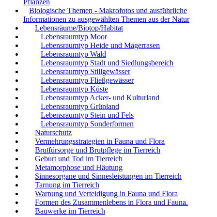
Pflanzen
Biologische Themen - Makrofotos und ausführliche
Informationen zu ausgewählten Themen aus der Natur
Lebensräume/Biotop/Habitat
Lebensraumtyp Moor
Lebensraumtyp Heide und Magerrasen
Lebensraumtyp Wald
Lebensraumtyp Stadt und Siedlungsbereich
Lebensraumtyp Stillgewässer
Lebensraumtyp Fließgewässer
Lebensraumtyp Küste
Lebensraumtyp Acker- und Kulturland
Lebensraumtyp Grünland
Lebensraumtyp Stein und Fels
Lebensraumtyp Sonderformen
Naturschutz
Vermehrungsstrategien in Fauna und Flora
Brutfürsorge und Brutpflege im Tierreich
Geburt und Tod im Tierreich
Metamorphose und Häutung
Sinnesorgane und Sinnesleistungen im Tierreich
Tarnung im Tierreich
Warnung und Verteidigung in Fauna und Flora
Formen des Zusammenlebens in Flora und Fauna.
Bauwerke im Tierreich