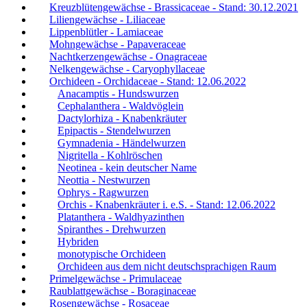
Kreuzblütengewächse - Brassicaceae - Stand: 30.12.2021
Liliengewächse - Liliaceae
Lippenblütler - Lamiaceae
Mohngewächse - Papaveraceae
Nachtkerzengewächse - Onagraceae
Nelkengewächse - Caryophyllaceae
Orchideen - Orchidaceae - Stand: 12.06.2022
Anacamptis - Hundswurzen
Cephalanthera - Waldvöglein
Dactylorhiza - Knabenkräuter
Epipactis - Stendelwurzen
Gymnadenia - Händelwurzen
Nigritella - Kohlröschen
Neotinea - kein deutscher Name
Neottia - Nestwurzen
Ophrys - Ragwurzen
Orchis - Knabenkräuter i. e.S. - Stand: 12.06.2022
Platanthera - Waldhyazinthen
Spiranthes - Drehwurzen
Hybriden
monotypische Orchideen
Orchideen aus dem nicht deutschsprachigen Raum
Primelgewächse - Primulaceae
Raublattgewächse - Boraginaceae
Rosengewächse - Rosaceae