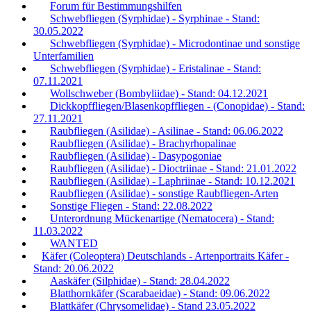
Forum für Bestimmungshilfen
Schwebfliegen (Syrphidae) - Syrphinae - Stand:
30.05.2022
Schwebfliegen (Syrphidae) - Microdontinae und sonstige
Unterfamilien
Schwebfliegen (Syrphidae) - Eristalinae - Stand:
07.11.2021
Wollschweber (Bombyliidae) - Stand: 04.12.2021
Dickkopffliegen/Blasenkopffliegen - (Conopidae) - Stand:
27.11.2021
Raubfliegen (Asilidae) - Asilinae - Stand: 06.06.2022
Raubfliegen (Asilidae) - Brachyrhopalinae
Raubfliegen (Asilidae) - Dasypogoniae
Raubfliegen (Asilidae) - Dioctriinae - Stand: 21.01.2022
Raubfliegen (Asilidae) - Laphriinae - Stand: 10.12.2021
Raubfliegen (Asilidae) - sonstige Raubfliegen-Arten
Sonstige Fliegen - Stand: 22.08.2022
Unterordnung Mückenartige (Nematocera) - Stand:
11.03.2022
WANTED
Käfer (Coleoptera) Deutschlands - Artenportraits Käfer -
Stand: 20.06.2022
Aaskäfer (Silphidae) - Stand: 28.04.2022
Blatthornkäfer (Scarabaeidae) - Stand: 09.06.2022
Blattkäfer (Chrysomelidae) - Stand 23.05.2022