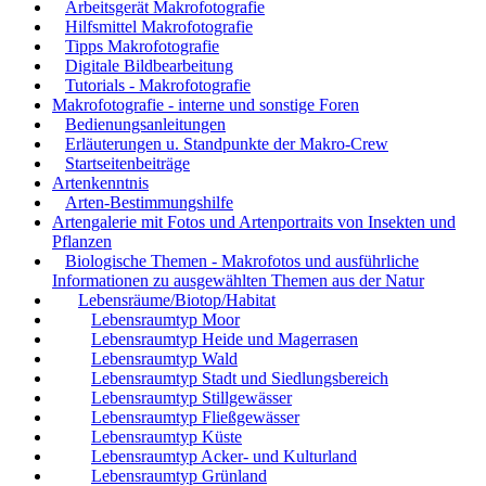
Arbeitsgerät Makrofotografie
Hilfsmittel Makrofotografie
Tipps Makrofotografie
Digitale Bildbearbeitung
Tutorials - Makrofotografie
Makrofotografie - interne und sonstige Foren
Bedienungsanleitungen
Erläuterungen u. Standpunkte der Makro-Crew
Startseitenbeiträge
Artenkenntnis
Arten-Bestimmungshilfe
Artengalerie mit Fotos und Artenportraits von Insekten und
Pflanzen
Biologische Themen - Makrofotos und ausführliche
Informationen zu ausgewählten Themen aus der Natur
Lebensräume/Biotop/Habitat
Lebensraumtyp Moor
Lebensraumtyp Heide und Magerrasen
Lebensraumtyp Wald
Lebensraumtyp Stadt und Siedlungsbereich
Lebensraumtyp Stillgewässer
Lebensraumtyp Fließgewässer
Lebensraumtyp Küste
Lebensraumtyp Acker- und Kulturland
Lebensraumtyp Grünland