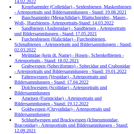
14.02.2022
Kropfsammler (Colletidae) - Seidenbienen, Maskenbienen
- Artenportraits und Bildersammlungen - Stand: 19.08.2021
Bauchsammler (Megachilidae)- Blattschneider-, Mauer-,
Woll-, Harzbienen- Artenportraits-Stand: 14.03.2022
Sandbienen (Andrenidae) - Sandbienen - Artenportraits
und Bildersammlungen - Stand: 17.05.2021
Furchenbienen (Halictidae) - Furchenbienen,
Schmalbienen - Artenportraits und Bildersammlungen - Stand:
02.03.2022
Melittidae (kein dt. Name) - Hosen-, Schenkelbienen -
Artenportraits - Stand: 18.02.2021
Grabwespen (Spheciformes) - Sphecidae und Crabonidae
- Artenportraits und Bildersammlungen - Stand: 19.01.2022
Faltenwespen (Vespidae) - Artenportraits und
Bildersammlungen - Stand: 17.04.2022
Dolchwespen (Scoliidae) - Artenportraits und
Bildersammlungen
Ameisen (Formicidae) - Artenportraits und
Bildersammlungen - Stand: 19.12.2022
Goldwespen (Chrysididae) - Artenportraits und
Bildersammlungen
Schlupfwespen und Brackwespen (Ichneumonidae,
Braconidae) - Artenportraits und Bildersammlungen - Stand:
12.09.2021