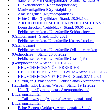
Sattelschrecken (Bradyporidae) - Stand: 18.12.2019
Buckelschrecken (Rhaphidophoridae)
Maulwurfsgrillen (Gryllotalpidae)
Ameisengrillen (Myrmecophilidae)
Echte Grillen (Gryllidae) - Stand: 28.04.2022
2. KURZFÜHLERSCHRECKEN DEUTSCHLANDS
Dornschrecken (Tetrigidae) - Stand: 06.06.2022
Feldheuschrecken - Unterfamilie Schönschrecken
(Calliptaminae) - Stand: 11.08.2021
Feldheuschrecken- Unterfamilie Knarrschrecken
(Catantopinae)
Feldheuschrecken - Unterfamilie Ödlandschrecken
(Oedipodinae) - Stand: 20.06.2022
Feldheuschrecken - Unterfamilie Grashüpfer
(Gomphocerinae) - Stand: 09.01.2022
HEUSCHRECKEN ÖSTERREICHS
HEUSCHRECKEN der SCHWEIZ - Stand: 02.03.2022
HEUSCHRECKEN EUROPAS - Stand: 07.11.2021
Hautflügler (Hymenoptera) Deutschlands - Artenportraits
Hautflügler, z.B. Bienen, Wespen- Stand: 19.12.2022
Hautflügler Hymenoptera - Artenportraits und
Bildersammlungen
1. Taillenwespen (Apocrita) -Artenportraits und
Bildersammlungen
Echte Bienen (Apidae) - Artenportraits - Stand: