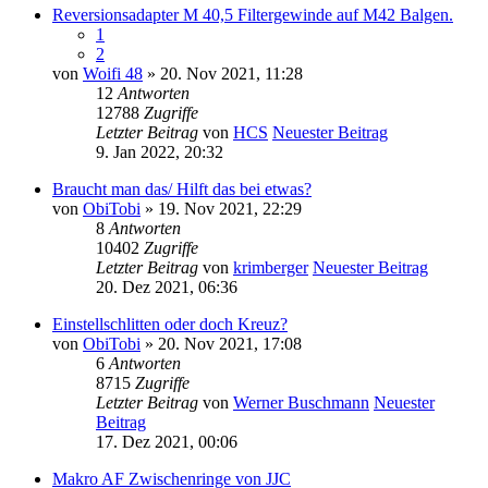
Reversionsadapter M 40,5 Filtergewinde auf M42 Balgen.
1
2
von
Woifi 48
» 20. Nov 2021, 11:28
12
Antworten
12788
Zugriffe
Letzter Beitrag
von
HCS
Neuester Beitrag
9. Jan 2022, 20:32
Braucht man das/ Hilft das bei etwas?
von
ObiTobi
» 19. Nov 2021, 22:29
8
Antworten
10402
Zugriffe
Letzter Beitrag
von
krimberger
Neuester Beitrag
20. Dez 2021, 06:36
Einstellschlitten oder doch Kreuz?
von
ObiTobi
» 20. Nov 2021, 17:08
6
Antworten
8715
Zugriffe
Letzter Beitrag
von
Werner Buschmann
Neuester
Beitrag
17. Dez 2021, 00:06
Makro AF Zwischenringe von JJC