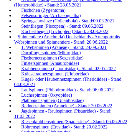
(Hemerobiidae) - Stand: 28.05.2021
Fischchen (Zygentoma)
Felsenspringer (Archaeognatha)
Springschwänze (Collembola) - Stand:09.03.2021
Steinfliegen (Plecopeta) - Stand: 09.06.2022
Köcherfliegen (Trichoptera) Stand: 28.03.2022
Spinnentiere (Arachnida) Deutschlands - Artenportraits
Webspinnen und Spinnentiere - Stand: 20.06.2022
1. Webspinnen (Araneae) - Stand: 24.09.2021
Dornfingerspinnen (Miturgidae)
Fischernetzspinnen (Segestriidae)
Finsterspinnen (Amaurobiidae)
Krabbenspinnen (Thomisidae) - Stand: 02.05.2022
Kräuselradnetzspinnen (Uloboridae)
Kugel- oder Haubennetzspinnen (Theridiidae) - Stand:
04.03.2021
Laufspinnen (Philodromidae) - Stand: 06.06.2022
Luchsspinnen (Oxyopidae)
Plattbauchspinnen (Gnaphosidae)
Radnetzspinnen (Araneidae) - Stand: 20.06.2022
Jagdspinnen - Raubspinnen (Pisauridae) - Stand:
11.03.2022
Riesenkrabbenspinnen (Sparassidae) - Stand: 06.06.2022
Röhrenspinnen (Eresidae) - Stand: 20.02.2022