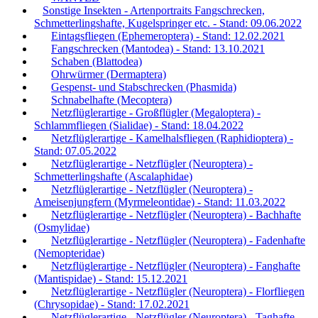
Sonstige Insekten - Artenportraits Fangschrecken,
Schmetterlingshafte, Kugelspringer etc. - Stand: 09.06.2022
Eintagsfliegen (Ephemeroptera) - Stand: 12.02.2021
Fangschrecken (Mantodea) - Stand: 13.10.2021
Schaben (Blattodea)
Ohrwürmer (Dermaptera)
Gespenst- und Stabschrecken (Phasmida)
Schnabelhafte (Mecoptera)
Netzflüglerartige - Großflügler (Megaloptera) -
Schlammfliegen (Sialidae) - Stand: 18.04.2022
Netzflüglerartige - Kamelhalsfliegen (Raphidioptera) -
Stand: 07.05.2022
Netzflüglerartige - Netzflügler (Neuroptera) -
Schmetterlingshafte (Ascalaphidae)
Netzflüglerartige - Netzflügler (Neuroptera) -
Ameisenjungfern (Myrmeleontidae) - Stand: 11.03.2022
Netzflüglerartige - Netzflügler (Neuroptera) - Bachhafte
(Osmylidae)
Netzflüglerartige - Netzflügler (Neuroptera) - Fadenhafte
(Nemopteridae)
Netzflüglerartige - Netzflügler (Neuroptera) - Fanghafte
(Mantispidae) - Stand: 15.12.2021
Netzflüglerartige - Netzflügler (Neuroptera) - Florfliegen
(Chrysopidae) - Stand: 17.02.2021
Netzflüglerartige - Netzflügler (Neuroptera) - Taghafte