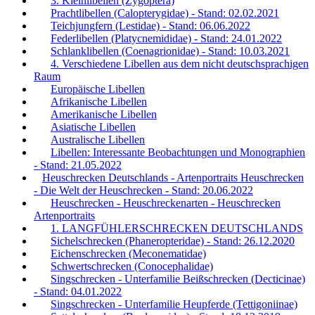
3. Kleinlibellen (Zygoptera)
Prachtlibellen (Calopterygidae) - Stand: 02.02.2021
Teichjungfern (Lestidae) - Stand: 06.06.2022
Federlibellen (Platycnemididae) - Stand: 24.01.2022
Schlanklibellen (Coenagrionidae) - Stand: 10.03.2021
4. Verschiedene Libellen aus dem nicht deutschsprachigen
Raum
Europäische Libellen
Afrikanische Libellen
Amerikanische Libellen
Asiatische Libellen
Australische Libellen
Libellen: Interessante Beobachtungen und Monographien
- Stand: 21.05.2022
Heuschrecken Deutschlands - Artenportraits Heuschrecken
- Die Welt der Heuschrecken - Stand: 20.06.2022
Heuschrecken - Heuschreckenarten - Heuschrecken
Artenportraits
1. LANGFÜHLERSCHRECKEN DEUTSCHLANDS
Sichelschrecken (Phaneropteridae) - Stand: 26.12.2020
Eichenschrecken (Meconematidae)
Schwertschrecken (Conocephalidae)
Singschrecken - Unterfamilie Beißschrecken (Decticinae)
- Stand: 04.01.2022
Singschrecken - Unterfamilie Heupferde (Tettigoniinae)