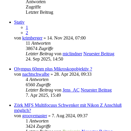
Antworten
Zugriffe
Letzter Beitrag
Stativ
1
2
von
krimberger
» 14. Nov 2024, 07:00
11
Antworten
38674
Zugriffe
Letzter Beitrag
von
miclindner
Neuester Beitrag
24. Sep 2025, 14:50
Olympus 60mm plus Mikroskopobjektiv ?
von
nachtschwalbe
» 28. Apr 2024, 09:33
4
Antworten
6560
Zugriffe
Letzter Beitrag
von
Jens_AC
Neuester Beitrag
7. Apr 2025, 15:49
Zörk MFS Multifocuus Schwenker mit Nikon Z Anschluß
möglich?
von
groovemaster
» 7. Aug 2024, 09:37
1
Antworten
3424
Zugriffe