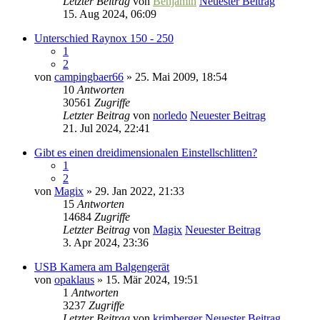
Letzter Beitrag
von
Benjamin
Neuester Beitrag
15. Aug 2024, 06:09
Unterschied Raynox 150 - 250
1
2
von
campingbaer66
» 25. Mai 2009, 18:54
10
Antworten
30561
Zugriffe
Letzter Beitrag
von
norledo
Neuester Beitrag
21. Jul 2024, 22:41
Gibt es einen dreidimensionalen Einstellschlitten?
1
2
von
Magix
» 29. Jan 2022, 21:33
15
Antworten
14684
Zugriffe
Letzter Beitrag
von
Magix
Neuester Beitrag
3. Apr 2024, 23:36
USB Kamera am Balgengerät
von
opaklaus
» 15. Mär 2024, 19:51
1
Antworten
3237
Zugriffe
Letzter Beitrag
von
krimberger
Neuester Beitrag