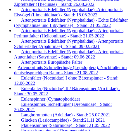
Zipfelfalter (Theclinae) - Stand: 26.08.2022
Artenportraits Edelfalter (Nymphalidae) -Artenportraits
Eisvögel (Limenitidinae) - Stand: 15.05.2022
Artenportraits Edelfalter (Nymphalidae) - Echte Edelfalter
(Nymphalinae und Libytheinae) - Stand: 21.05.2022
Artenportraits Edelfalter (Nymphalidae) - Artenportraits
Perlmuttfalter (Heliconiinae) - Stand: 21.05.2022
Artenportraits Edelfalter (Nymphalidae) - Artenportraits
Schillerfalter (Apaturinae) - Stand: 09.02.2021
Artenportraits Edelfalter (Nymphalidae) - Artenportraits
Augenfalter (Satyrinae) - Stand: 09.06.2022
Artenportraits Europäische Falter
Artenportraits Schmetterlinge (Lepidoptera): Nachtfalter im
deutschsprachigen Raum - Stand: 21.08.2022
Eulenfalter (Noctuidae) I ohne Bärenspinner - Stand:
12.06.2022
Eulenfalter (Noctuidae) II / Bärenspinner (Arctiidae) -
Stand: 30.05.2022
Eulenspinner (Cymatophoridae)
Eulenspinner, Sichelflügler (Drepanidae) - Stand:
26.08.2021
Langhornmotten (Adelidae) - Stand: 25.07.2021
Glucken (Lasiocampidae) - Stand:21.11.2021
Pfauenspinner (Saturniidae) - Stand: 21.05.2022
Prozessionsspinner (Thaumepoeidae)