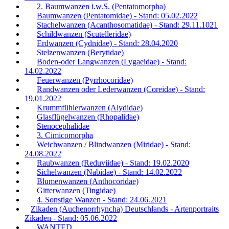
2. Baumwanzen i.w.S. (Pentatomorpha)
Baumwanzen (Pentatomidae) - Stand: 05.02.2022
Stachelwanzen (Acanthosomatidae) - Stand: 29.11.1021
Schildwanzen (Scutelleridae)
Erdwanzen (Cydnidae) - Stand: 28.04.2020
Stelzenwanzen (Berytidae)
Boden-oder Langwanzen (Lygaeidae) - Stand:
14.02.2022
Feuerwanzen (Pyrrhocoridae)
Randwanzen oder Lederwanzen (Coreidae) - Stand:
19.01.2022
Krummfühlerwanzen (Alydidae)
Glasflügelwanzen (Rhopalidae)
Stenocephalidae
3. Cimicomorpha
Weichwanzen / Blindwanzen (Miridae) - Stand:
24.08.2022
Raubwanzen (Reduviidae) - Stand: 19.02.2020
Sichelwanzen (Nabidae) - Stand: 14.02.2022
Blumenwanzen (Anthocoridae)
Gitterwanzen (Tingidae)
4. Sonstige Wanzen - Stand: 24.06.2021
Zikaden (Auchenorrhyncha) Deutschlands - Artenportraits
Zikaden - Stand: 05.06.2022
WANTED