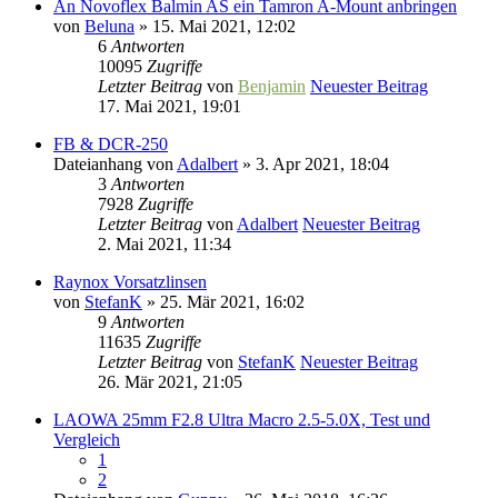
An Novoflex Balmin AS ein Tamron A-Mount anbringen
von
Beluna
» 15. Mai 2021, 12:02
6
Antworten
10095
Zugriffe
Letzter Beitrag
von
Benjamin
Neuester Beitrag
17. Mai 2021, 19:01
FB & DCR-250
Dateianhang
von
Adalbert
» 3. Apr 2021, 18:04
3
Antworten
7928
Zugriffe
Letzter Beitrag
von
Adalbert
Neuester Beitrag
2. Mai 2021, 11:34
Raynox Vorsatzlinsen
von
StefanK
» 25. Mär 2021, 16:02
9
Antworten
11635
Zugriffe
Letzter Beitrag
von
StefanK
Neuester Beitrag
26. Mär 2021, 21:05
LAOWA 25mm F2.8 Ultra Macro 2.5-5.0X, Test und
Vergleich
1
2