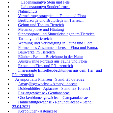
Lebensraumtyp Stein und Fels
Lebensraumtyp Sonderformen
Naturschutz
Vermehrungsstrategien in Fauna und Flora
Brutfürsorge und Brutpflege im Tierreich
Geburt und Tod im Tierreich
Metamorphose und Häutung
Sinnesorgane und Sinnesleistungen im Tierreich
Tarnung im Tierreich
Warnung und Verteidigung in Fauna und Flora
Formen des Zusammenlebens in Flora und Fauna.
Bauwerke im Tierreich
Räuber - Beute - Beziehung in der Natur
Ausgewählte Portraits aus Fauna und Flora
Exoten im Tier- und Pflanzenreich
Interessante Einzelbeobachtungen aus dem Tier- und
Pflanzenreich
Artenportraits Pflanzen - Stand: 25.08.2022
Amaryllisgewächse - Amaryllidaceae
Doldenblütler - Apiaceae - Stand: 23.10.2021
Enziangewächse - Gentianaceae
Glockenblumengewächse - Campanulaceae
Hahnenfußgewächse - Ranunculaceae - Stand:
23.04.2021
Korbblütler - Asteraceae