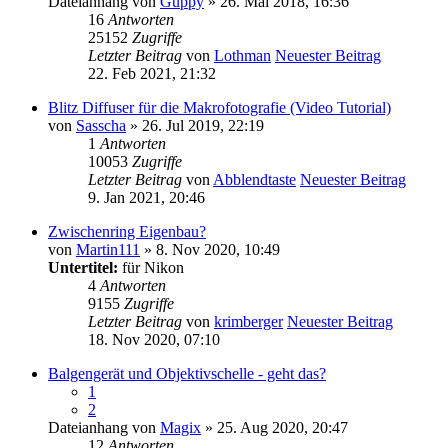
Dateianhang
von
Guppy
» 26. Mai 2018, 16:36
16
Antworten
25152
Zugriffe
Letzter Beitrag
von
Lothman
Neuester Beitrag
22. Feb 2021, 21:32
Blitz Diffuser für die Makrofotografie (Video Tutorial)
von
Sasscha
» 26. Jul 2019, 22:19
1
Antworten
10053
Zugriffe
Letzter Beitrag
von
Abblendtaste
Neuester Beitrag
9. Jan 2021, 20:46
Zwischenring Eigenbau?
von
Martin111
» 8. Nov 2020, 10:49
Untertitel:
für Nikon
4
Antworten
9155
Zugriffe
Letzter Beitrag
von
krimberger
Neuester Beitrag
18. Nov 2020, 07:10
Balgengerät und Objektivschelle - geht das?
1
2
Dateianhang
von
Magix
» 25. Aug 2020, 20:47
12
Antworten