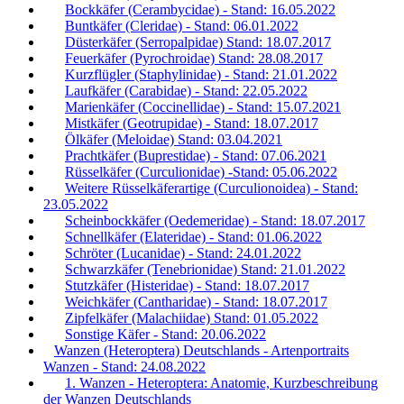
Bockkäfer (Cerambycidae) - Stand: 16.05.2022
Buntkäfer (Cleridae) - Stand: 06.01.2022
Düsterkäfer (Serropalpidae) Stand: 18.07.2017
Feuerkäfer (Pyrochroidae) Stand: 28.08.2017
Kurzflügler (Staphylinidae) - Stand: 21.01.2022
Laufkäfer (Carabidae) - Stand: 22.05.2022
Marienkäfer (Coccinellidae) - Stand: 15.07.2021
Mistkäfer (Geotrupidae) - Stand: 18.07.2017
Ölkäfer (Meloidae) Stand: 03.04.2021
Prachtkäfer (Buprestidae) - Stand: 07.06.2021
Rüsselkäfer (Curculionidae) -Stand: 05.06.2022
Weitere Rüsselkäferartige (Curculionoidea) - Stand:
23.05.2022
Scheinbockkäfer (Oedemeridae) - Stand: 18.07.2017
Schnellkäfer (Elateridae) - Stand: 01.06.2022
Schröter (Lucanidae) - Stand: 24.01.2022
Schwarzkäfer (Tenebrionidae) Stand: 21.01.2022
Stutzkäfer (Histeridae) - Stand: 18.07.2017
Weichkäfer (Cantharidae) - Stand: 18.07.2017
Zipfelkäfer (Malachiidae) Stand: 01.05.2022
Sonstige Käfer - Stand: 20.06.2022
Wanzen (Heteroptera) Deutschlands - Artenportraits
Wanzen - Stand: 24.08.2022
1. Wanzen - Heteroptera: Anatomie, Kurzbeschreibung
der Wanzen Deutschlands