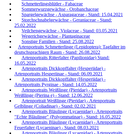
Schmetterlingsblütler - Fabaceae
Sommerwurzgewächse - Orobanchaceae
Spargelgewächse - Asparagaceae - Stand: 15.04.2021
Storchschnabelgewächse - Geraniaceae - Stand:
25.02.2022
Veilchengewächse - Violaceae - Stand: 03.05.2021
Wegerichgewächse - Plantaginaceae
Sonstige Familien - Stand: 25.08.2022
Artenportraits Schmetterlinge (Lepidoptera): Tagfalter im
deutschsprachigen Raum - Stand: 26.08.2022
Artenportraits Ritterfalter (Papilionidae) Stand:
16.05.2022
Artenportraits Dickkopffalter (Hesperiidae) -
Artenportraits Hesperiinae - Stand: 06.09.2021
Artenportraits Dickkopffalter (Hesperiidae) -
Artenportraits Pyrginae - Stand: 14.05.2022
Artenportraits Weißlinge (Pieridae) - Artenportraits
Weißlinge (Pierina e) - Stand: 12.06.2022
Artenportrait Weißlinge (Pieridae) - Artenportraits
Gelblinge (Coliadinae) - Stand: 02.02.2021
Artenportraits Bläulinge (Lycaenidae) - Artenportraits
"Echte Bläulinge" (Polyommatinae) - Stand: 16.05.2022
Artenportraits Bläulinge (Lycaenidae) - Artenportraits
Feuerfalter (Lycaeninae) - Stand: 08.03.2021
Artenportraits Bläulinge (Lycaenidae) - Artenportraits