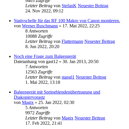
9405
Zugriffe
Letzter Beitrag
von
StefanK
Neuester Beitrag
24. Nov 2022, 09:12
Stativschelle für das RF 100 Makro von Canon montieren.
von
Werner Buschmann
» 17. Mai 2022, 22:25
8
Antworten
10088
Zugriffe
Letzter Beitrag
von
Flattermann
Neuester Beitrag
8. Jun 2022, 20:20
Noch eine Frage zum Balgengerät
Dateianhang
von
gast12
» 30. Jan 2013, 20:50
7
Antworten
12563
Zugriffe
Letzter Beitrag
von
stangl1
Neuester Beitrag
1. Mai 2022, 13:18
Balgengerät mit Springblendenübertragung und
Diakopiervorastz
von
Magix
» 25. Jan 2022, 02:30
5
Antworten
9972
Zugriffe
Letzter Beitrag
von
Magix
Neuester Beitrag
17. Feb 2022, 21:41