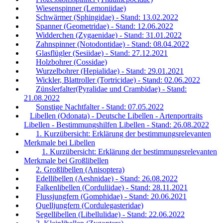
Wiesenspinner (Lemoniidae)
Schwärmer (Sphingidae) - Stand: 13.02.2022
Spanner (Geometridae) - Stand: 12.06.2022
Widderchen (Zygaenidae) - Stand: 31.01.2022
Zahnspinner (Notodontidae) - Stand: 08.04.2022
Glasflügler (Sesiidae) - Stand: 27.12.2021
Holzbohrer (Cossidae)
Wurzelbohrer (Hepialidae) - Stand: 29.01.2021
Wickler, Blattroller (Tortricidae) - Stand: 02.06.2022
Zünslerfalter(Pyralidae und Crambidae) - Stand:
21.08.2022
Sonstige Nachtfalter - Stand: 07.05.2022
Libellen (Odonata) - Deutsche Libellen - Artenportraits
Libellen - Bestimmungshilfen Libellen - Stand: 26.08.2022
1. Kurzübersicht: Erklärung der bestimmungsrelevanten
Merkmale bei Libellen
1. Kurzübersicht: Erklärung der bestimmungsrelevanten
Merkmale bei Großlibellen
2. Großlibellen (Anisoptera)
Edellibellen (Aeshnidae) - Stand: 26.08.2022
Falkenlibellen (Corduliidae) - Stand: 28.11.2021
Flussjungfern (Gomphidae) - Stand: 20.06.2021
Quelljungfern (Cordulegasteridae)
Segellibellen (Libellulidae) - Stand: 22.06.2022