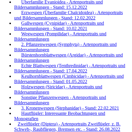
Überfamilie Evanioidea - Artenportraits und
Bildersammlungen - Stand: 15.12.2022
Erzwespen (Überfamilie Chalcidoidea) - Artenportraits
und Bildersammlungen - Stand: 12.02.2022
Gallwespen (Cynipidae) - Artenportraits und
Bildersammlungen - Stand: 10.02.2021
Wegwespen (Pompilidae) - Artenportraits und
Bildersammlungen
2. Pflanzenwespen (Symphyta) - Artenportraits und
Bildersammlungen
Bürstenhornblattwespen (Argidae) - Artenportraits und
Bildersammlungen
Echte Blattwespen (Tenthredinidae) - Artenportraits und
Bildersammlungen - Stand: 17.04.2022
Keulhornblattwespen (Cimbicidae) - Artenportraits und
Bildersammlungen - Stand: 01.05.2022
Holzwespen (Siricidae) - Artenportraits und
Bildersammlungen
Sonstige Pflanzenwespen - Artenportraits und
Bildersammlungen
3. Kronenwespen (Stephanidae) - Stand: 22.02.2021
Hautflügler: Interessante Beobachtungen und
Monografien
Zweiflügler (Diptera) - Artenportraits Zweiflügler, z. B.
Schweb-, Raubfliegen, Bremsen etc. - Stand: 26.08.2022